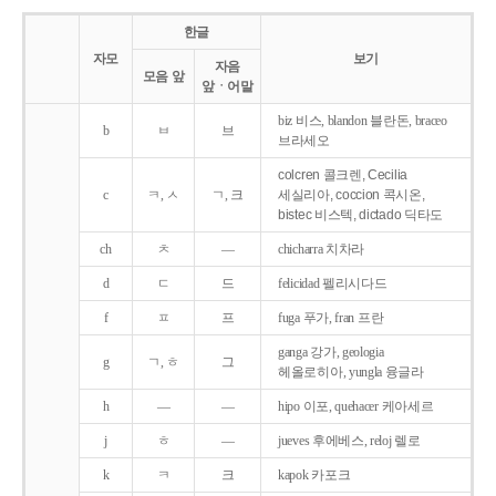
한글
자모
보기
자음
모음 앞
앞ㆍ어말
biz 비스, blandon 블란돈, braceo
b
ㅂ
브
브라세오
colcren 콜크렌, Cecilia
c
ㅋ, ㅅ
ㄱ, 크
세실리아, coccion 콕시온,
bistec 비스텍, dictado 딕타도
ch
ㅊ
―
chicharra 치차라
d
ㄷ
드
felicidad 펠리시다드
f
ㅍ
프
fuga 푸가, fran 프란
ganga 강가, geologia
g
ㄱ, ㅎ
그
헤올로히아, yungla 융글라
h
―
―
hipo 이포, quehacer 케아세르
j
ㅎ
―
jueves 후에베스, reloj 렐로
k
ㅋ
크
kapok 카포크