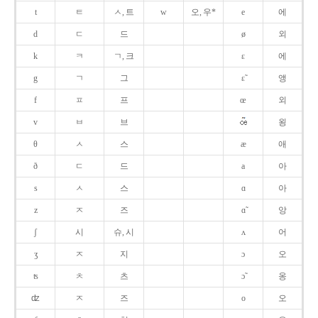
t
ㅌ
ㅅ, 트
w
오, 우*
e
에
d
ㄷ
드
ø
외
k
ㅋ
ㄱ, 크
ɛ
에
g
ㄱ
그
ɛ̃
앵
f
ㅍ
프
œ
외
v
ㅂ
브
욍
θ
ㅅ
스
æ
애
ð
ㄷ
드
a
아
s
ㅅ
스
ɑ
아
z
ㅈ
즈
ɑ̃
앙
ʃ
시
슈, 시
ʌ
어
ʒ
ㅈ
지
ɔ
오
ʦ
ㅊ
츠
ɔ̃
옹
ʣ
ㅈ
즈
o
오