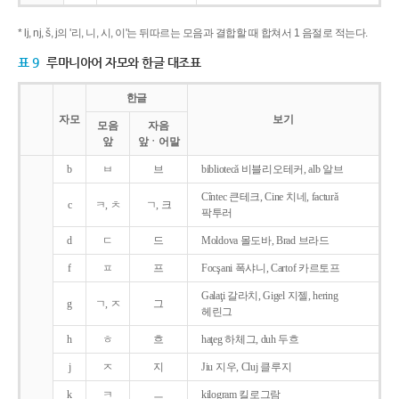
* lj, nj, š, j의 '리, 니, 시, 이'는 뒤따르는 모음과 결합할 때 합쳐서 1 음절로 적는다.
표 9
루마니아어 자모와 한글 대조표
한글
자모
보기
모음
자음
앞
앞ㆍ어말
b
ㅂ
브
bibliotecǎ 비블리오테커, alb 알브
Cîntec 큰테크, Cine 치네, facturǎ
c
ㅋ, ㅊ
ㄱ, 크
팍투러
d
ㄷ
드
Moldova 몰도바, Brad 브라드
f
ㅍ
프
Focşani 폭샤니, Cartof 카르토프
Galaţi 갈라치, Gigel 지젤, hering
g
ㄱ, ㅈ
그
헤린그
h
ㅎ
흐
haţeg 하체그, duh 두흐
j
ㅈ
지
Jiu 지우, Cluj 클루지
k
ㅋ
ㅡ
kilogram 킬로그람