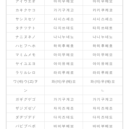
ア イ ウ エ オ
아 이 우 에 오
아 이 우 에 오
カ キ ク ケ コ
가 기 구 게 고
카 키 쿠 케 코
サ シ ス セ ソ
사 시 스 세 소
사 시 스 세 소
タ チ ツ テ ト
다 지 쓰 데 도
타 치 쓰 테 토
ナ ニ ヌ ネ ノ
나 니 누 네 노
나 니 누 네 노
ハ ヒ フ ヘ ホ
하 히 후 헤 호
하 히 후 헤 호
マ ミ ム メ モ
마 미 무 메 모
마 미 무 메 모
ヤ イ ユ エ ヨ
야 이 유 에 요
야 이 유 에 요
ラ リ ル レ ロ
라 리 루 레 로
라 리 루 레 로
ワ (ヰ) ウ (ヱ) ヲ
와 (이) 우 (에) 오
와 (이) 우 (에) 오
ン
ㄴ
ガ ギ グ ゲ ゴ
가 기 구 게 고
가 기 구 게 고
ザ ジ ズ ゼ ゾ
자 지 즈 제 조
자 지 즈 제 조
ダ ヂ ヅ デ ド
다 지 즈 데 도
다 지 즈 데 도
バ ビ ブ ベ ボ
바 비 부 베 보
바 비 부 베 보