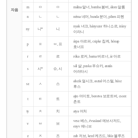
m
ㅁ
ㅁ
málna 말너, bomba 봄버, álom 알롬
자음
n
ㄴ
ㄴ
néma 네머, bunda 분더, pihen 피헨
nyak 녀크, hányszor 하니소르, irány
ny
니*
니
이라니
árpa 아르퍼, csipke 칩케, hónap
p
ㅍ
ㅂ, 프
호너프
r
ㄹ
르
róka 로커, barna 버르너, ár 아르
sál 샬, puska 푸슈카, aratás
s
시*
슈, 시
어러타시
alszik 얼시크, asztal 어스털, húsz
sz
ㅅ
스
후스
ajto 어이토, borotva 보로트버, csont
t
ㅌ
트
촌트
ty
ㅊ
치
atya 어처
vesz 베스, évszázad 에브사저드,
v
ㅂ
브
enyv 에니브
z
ㅈ
즈
zab 저브, kezd 케즈드, blúz 블루즈