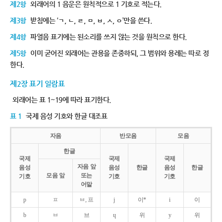
제2항
외래어의 1 음운은 원칙적으로 1 기호로 적는다.
제3항
받침에는 ‘ㄱ, ㄴ, ㄹ, ㅁ, ㅂ, ㅅ, ㅇ’만을 쓴다.
제4항
파열음 표기에는 된소리를 쓰지 않는 것을 원칙으로 한다.
제5항
이미 굳어진 외래어는 관용을 존중하되, 그 범위와 용례는 따로 정
한다.
제2장 표기 일람표
외래어는 표 1~19에 따라 표기한다.
표 1
국제 음성 기호와 한글 대조표
자음
반모음
모음
한글
국제
국제
국제
자음 앞
음성
음성
한글
음성
한글
모음 앞
또는
기호
기호
기호
어말
p
ㅍ
ㅂ, 프
j
이*
i
이
b
ㅂ
브
ɥ
위
y
위