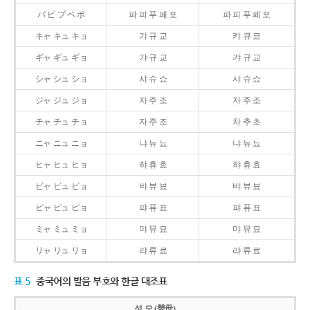
パ ピ プ ペ ポ
파 피 푸 페 포
파 피 푸 페 포
キャ キュ キョ
갸 규 교
캬 큐 쿄
ギャ ギュ ギョ
갸 규 교
갸 규 교
シャ シュ ショ
샤 슈 쇼
샤 슈 쇼
ジャ ジュ ジョ
자 주 조
자 주 조
チャ チュ チョ
자 주 조
차 추 초
ニャ ニュ ニョ
냐 뉴 뇨
냐 뉴 뇨
ヒャ ヒュ ヒョ
햐 휴 효
햐 휴 효
ビャ ビュ ビョ
뱌 뷰 뵤
뱌 뷰 뵤
ピャ ピュ ピョ
퍄 퓨 표
퍄 퓨 표
ミャ ミュ ミョ
먀 뮤 묘
먀 뮤 묘
リャ リュ リョ
랴 류 료
랴 류 료
표 5
중국어의 발음 부호와 한글 대조표
성 모 (聲母)