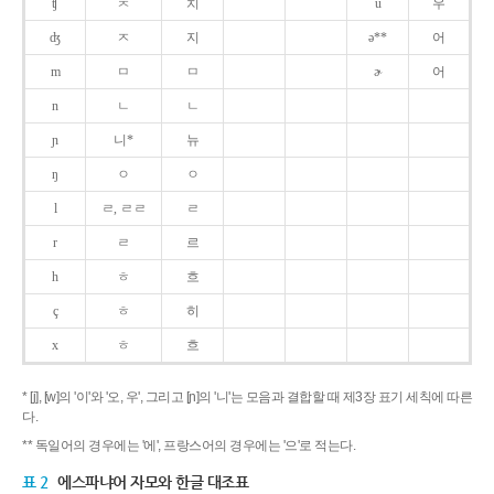
ʧ
ㅊ
치
u
우
ʤ
ㅈ
지
ə**
어
m
ㅁ
ㅁ
ɚ
어
n
ㄴ
ㄴ
ɲ
니*
뉴
ŋ
ㅇ
ㅇ
l
ㄹ, ㄹㄹ
ㄹ
r
ㄹ
르
h
ㅎ
흐
ç
ㅎ
히
x
ㅎ
흐
* [j], [w]의 '이'와 '오, 우', 그리고 [ɲ]의 '니'는 모음과 결합할 때 제3장 표기 세칙에 따른
다.
** 독일어의 경우에는 '에', 프랑스어의 경우에는 '으'로 적는다.
표 2
에스파냐어 자모와 한글 대조표