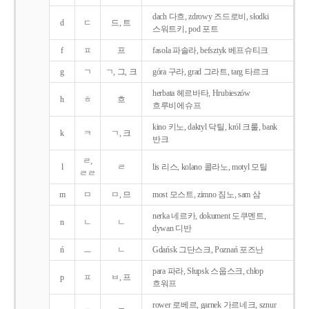
dach 다흐, zdrowy 즈드로비, słodki
d
ㄷ
드, 트
스워트키, pod 포트
f
ㅍ
프
fasola 파솔라, befsztyk 베프슈티크
g
ㄱ
ㄱ, 그, 크
góra 구라, grad 그라트, targ 타르크
herbata 헤르바타, Hrubieszów
h
ㅎ
흐
흐루비에슈프
kino 키노, daktyl 닥틸, król 크룰, bank
k
ㅋ
ㄱ, 크
반크
ㄹ,
l
ㄹ
lis 리스, kolano 콜라노, motyl 모틸
ㄹㄹ
m
ㅁ
ㅁ, 므
most 모스트, zimno 짐노, sam 삼
nerka 네르카, dokument 도쿠멘트,
n
ㄴ
ㄴ
dywan 디반
ń
ㅡ
ㄴ
Gdańsk 그단스크, Poznań 포즈난
para 파라, Słupsk 스웁스크, chłop
p
ㅍ
ㅂ, 프
흐워프
rower 로베르, garnek 가르네크, sznur