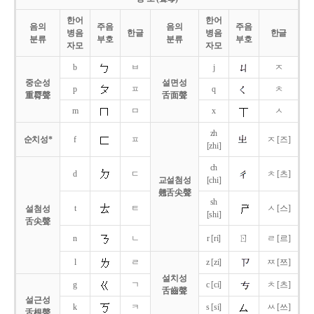
한어
한어
음의
주음
음의
주음
병음
한글
병음
한글
분류
부호
분류
부호
자모
자모
b
ㅂ
j
ㅈ
중순성
설면성
p
ㅍ
q
ㅊ
重脣聲
舌面聲
m
ㅁ
x
ㅅ
zh
순치성*
f
ㅍ
ㅈ [즈]
[zhi]
ch
d
ㄷ
ㅊ [츠]
교설첨성
[chi]
翹舌尖聲
sh
t
ㅌ
ㅅ [스]
설첨성
[shi]
舌尖聲
ㄖ
n
ㄴ
r [ri]
ㄹ [르]
l
ㄹ
z [zi]
ㅉ [쯔]
설치성
g
ㄱ
c [ci]
ㅊ [츠]
舌齒聲
설근성
k
ㅋ
s [si]
ㅆ [쓰]
舌根聲