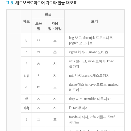
표 8
세르보크로아트어 자모와 한글 대조표
한글
자모
보기
모음
자음
앞
앞ㆍ어말
bog 보그, drobnjak 드로브냐크,
b
ㅂ
브
pogreb 포그레브
c
ㅊ
츠
cigara 치가라, novac 노바츠
čelik 첼리크, točka 토치카, kolač
č
ㅊ
치
콜라치
ć, tj
ㅊ
치
naći 나치, sestrić 세스트리치
desno 데스노, drvo 드르보, medved
d
ㄷ
드
메드베드
dž
ㅈ
지
džep 제프, narudžba 나루지바
đ,dj
ㅈ
지
Ðurađ 주라지
fasada 파사다, kifla 키플라, šaraf
f
ㅍ
프
샤라프