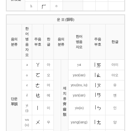
h
ㅎ
운 모 (韻母)
한
어
한어
음의
병
주음
한
음의
주음
병음
한글
분류
음
부호
글
분류
부호
자모
자
모
a
아
yai
야이
o
오
yao
(iao)
야오
e
어
you
(iou,
iu)
유
제
치
ê
에
yan
(ian)
옌
단운
류
單韻
齊
yi
이
yin(in)
인
齒
(i)
類
wu
우
yang
(iang)
양
(u)