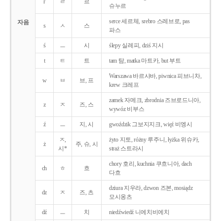
r
ㄹ
르
슈누르
serce 세르체, srebro 스레브로, pas
자음
s
ㅅ
스
파스
ś
ㅡ
시
ślepy 실레피, dziś 지시
t
ㅌ
트
tam 탐, matka 마트카, but 부트
Warszawa 바르샤바, piwnica 피브니차,
w
ㅂ
브, 프
krew 크레프
zamek 자메크, zbrodnia 즈브로드니아,
z
ㅈ
즈, 스
wywóz 비부스
ź
ㅡ
지, 시
gwoździk 그보지지크, więź 비엥시
ㅈ,
żyto 지토, różny 루주니, łyżka 위슈카,
ż
주, 슈, 시
시*
straż 스트라시
chory 호리, kuchnia 쿠흐니아, dach
ch
ㅎ
흐
다흐
dziura 지우라, dzwon 즈본, mosiądz
dz
ㅈ
즈, 츠
모시옹츠
dź
ㅡ
치
niedźwiedź 니에치비에치