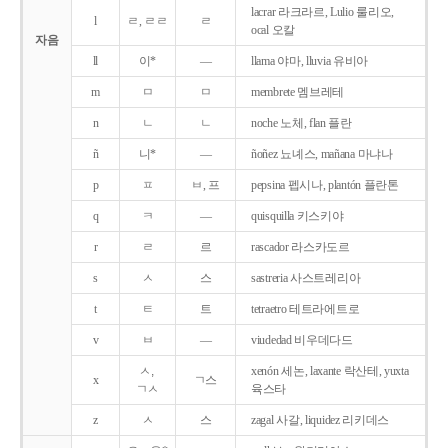
lacrar 라크라르, Lulio 룰리오,
l
ㄹ, ㄹㄹ
ㄹ
ocal 오칼
자음
ll
이*
―
llama 야마, lluvia 유비아
m
ㅁ
ㅁ
membrete 멤브레테
n
ㄴ
ㄴ
noche 노체, flan 플란
ñ
니*
―
ñoñez 뇨녜스, mañana 마냐나
p
ㅍ
ㅂ, 프
pepsina 펩시나, plantón 플란톤
q
ㅋ
―
quisquilla 키스키야
r
ㄹ
르
rascador 라스카도르
s
ㅅ
스
sastreria 사스트레리아
t
ㅌ
트
tetraetro 테트라에트로
v
ㅂ
―
viudedad 비우데다드
ㅅ,
xenón 세논, laxante 락산테, yuxta
x
ㄱ스
ㄱㅅ
육스타
z
ㅅ
스
zagal 사갈, liquidez 리키데스