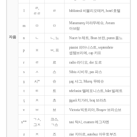
ㄹ,
l
ㄹ
bibliotecǎ 비블리오테커, hotel 호텔
ㄹㄹ
Maramureş 마라무레슈, Avram
m
ㅁ
ㅁ
아브람
자음
n
ㄴ
ㄴ, 느
Nucet 누체트, Bran 브란, pumn 품느
pianist 피아니스트, septembrie
p
ㅍ
ㅂ, 프
셉템브리에, cap 카프
r
ㄹ
르
radio 라디오, dor 도르
s
ㅅ
스
Sibiu 시비우, pas 파스
ş
시*
슈
şag 샤그, Mureş 무레슈
t
ㅌ
트
telefonist 텔레포니스트, bilet 빌레트
ţ
ㅊ
츠
ţigarǎ 치가러, braţ 브라츠
v
ㅂ
브
Victoria 빅토리아, Braşov 브라쇼브
ㄱㅅ,
크스,
x**
taxi 탁시, examen 에그자멘
그ㅈ
ㄱ스
z
ㅈ
즈
ziar 지아르, autobuz 아우토부즈