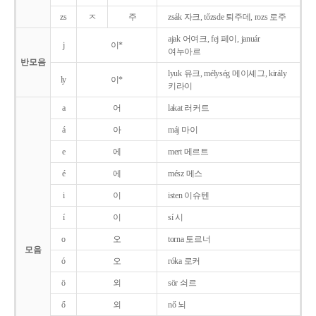
zs
ㅈ
주
zsák 자크, tőzsde 퇴주데, rozs 로주
ajak 어여크, fej 페이, január
j
이*
여누아르
반모음
lyuk 유크, mélység 메이셰그, király
ly
이*
키라이
a
어
lakat 러커트
á
아
máj 마이
e
에
mert 메르트
é
에
mész 메스
i
이
isten 이슈텐
í
이
sí 시
o
오
torna 토르너
모음
ó
오
róka 로커
ö
외
sör 쇠르
ő
외
nő 뇌