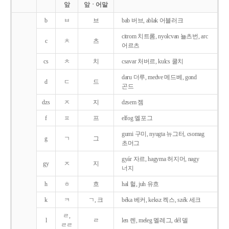
앞
앞ㆍ어말
b
ㅂ
브
bab 버브, ablak 어블러크
citrom 치트롬, nyolcvan 뇰츠번, arc
c
ㅊ
츠
어르츠
cs
ㅊ
치
csavar 처버르, kulcs 쿨치
daru 더루, medve 메드베, gond
d
ㄷ
드
곤드
dzs
ㅈ
지
dzsem 젬
f
ㅍ
프
elfog 엘포그
gumi 구미, nyugta 뉴그터, csomag
g
ㄱ
그
초머그
gyár 자르, hagyma 허지머, nagy
gy
ㅈ
지
너지
h
ㅎ
흐
hal 헐, juh 유흐
k
ㅋ
ㄱ, 크
béka 베커, keksz 켁스, szék 세크
ㄹ,
l
ㄹ
len 렌, meleg 멜레그, dél 델
ㄹㄹ