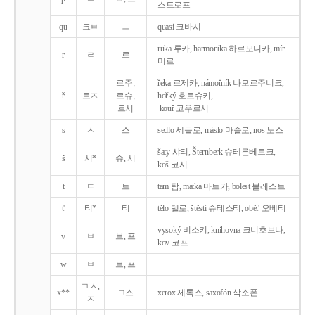
스트로프
qu
크ㅂ
ㅡ
quasi 크바시
ruka 루카, harmonika 하르모니카, mír
r
ㄹ
르
미르
르주,
řeka 르제카, námořník 나모르주니크,
ř
르ㅈ
르슈,
hořký 호르슈키,
르시
kouř 코우르시
s
ㅅ
스
sedlo 세들로, máslo 마슬로, nos 노스
šaty 샤티, Šternberk 슈테른베르크,
š
시*
슈, 시
koš 코시
t
ㅌ
트
tam 탐, matka 마트카, bolest 볼레스트
t'
티*
티
tělo 텔로, štěstí 슈테스티, obět' 오베티
vysoký 비소키, knihovna 크니호브나,
v
ㅂ
브, 프
kov 코프
w
ㅂ
브, 프
ㄱㅅ,
x**
ㄱ스
xerox 제록스, saxofón 삭소폰
ㅈ