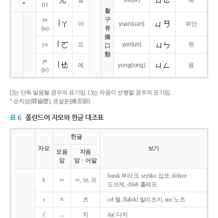
얼
yue
(ue)
웨
*
(r)
촬
ya
구
야
yuan
(uan)
위안
(ia)
류
撮
yo
요
yun
(un)
윈
口
類
ye
예
yong
(iong)
융
(ie)
[ ]는 단독 발음될 경우의 표기임. ( )는 자음이 선행할 경우의 표기임.
* 순치성(脣齒聲), 권설운(捲舌韻).
표 6
폴란드어 자모와 한글 대조표
한글
자모
보기
모음
자음
앞
앞ㆍ어말
burak 부라크, szybko 십코, dobrze
b
ㅂ
ㅂ, 브, 프
도브제, chleb 흘레프
c
ㅊ
츠
cel 첼, Balicki 발리츠키, noc 노츠
ć
ㅡ
치
dać 다치