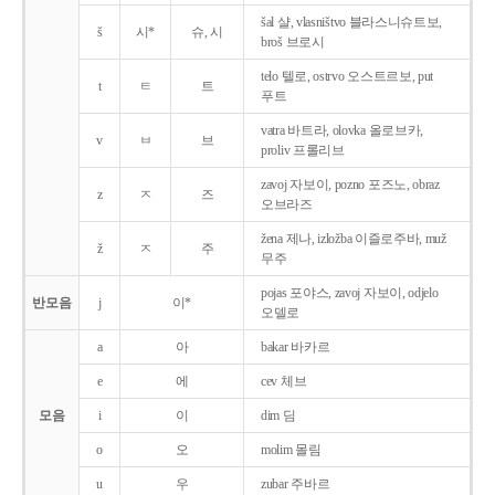
šal 샬, vlasništvo 블라스니슈트보,
š
시*
슈, 시
broš 브로시
telo 텔로, ostrvo 오스트르보, put
t
ㅌ
트
푸트
vatra 바트라, olovka 올로브카,
v
ㅂ
브
proliv 프롤리브
zavoj 자보이, pozno 포즈노, obraz
z
ㅈ
즈
오브라즈
žena 제나, izložba 이즐로주바, muž
ž
ㅈ
주
무주
pojas 포야스, zavoj 자보이, odjelo
반모음
j
이*
오델로
a
아
bakar 바카르
e
에
cev 체브
모음
i
이
dim 딤
o
오
molim 몰림
u
우
zubar 주바르