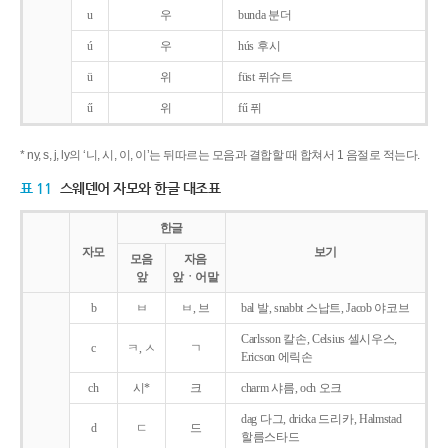
u
우
bunda 분더
ú
우
hús 후시
ü
위
füst 퓌슈트
ű
위
fű 퓌
* ny, s, j, ly의 ‘니, 시, 이, 이’는 뒤따르는 모음과 결합할 때 합쳐서 1 음절로 적는다.
표 11
스웨덴어 자모와 한글 대조표
한글
자모
보기
모음
자음
앞
앞ㆍ어말
b
ㅂ
ㅂ, 브
bal 발, snabbt 스납트, Jacob 야코브
Carlsson 칼손, Celsius 셀시우스,
c
ㅋ, ㅅ
ㄱ
Ericson 에릭손
ch
시*
크
charm 샤름, och 오크
dag 다그, dricka 드리카, Halmstad
d
ㄷ
드
할름스타드