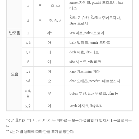
zámek 자메크, pozdní 포즈드니, bez
z
ㅈ
즈, 스
베스
Žižka 지슈카, Žvěřina 주베르지나,
ž
ㅈ
주, 슈, 시
Brož 브로시
반모음
j
이*
jaro 야로, pokoj 포코이
a, á
아
balík 발리크, komár 코마르
e, é
에
dech 데흐, léto 레토
ě
예
sěst 셰스트, věk 베크
i, í
이
kino 키노, míra 미라
모음
o,ó
오
obec 오베츠, nervózni 네르보즈니
u, ú,
우
buben 부벤, úrok 우로크, dům 둠
ů
y, ý
이
jazyk
야지크, líný 리니
* d', ň, š, t', j의 '디, 니, 시, 티, 이'는 뒤따르는 모음과 결합할 때 합쳐서 1 음절로 적는
다.
** x는 개별 용례에 따라 한글 표기를 정한다.