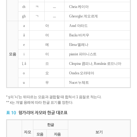
ch
ㅋ
ㅡ
Cheia 케이아
gh
ㄱ
ㅡ
Gheorghe 게오르게
a
아
Arad 아라드
ǎ
어
Bacǎu 바커우
e
에
Elena 엘레나
모음
i
이
pianist 피아니스트
î, â
으
Cîmpina 큼피나, România 로므니아
o
오
Oradea 오라데아
u
우
Nucet 누체트
* ş의 '시'는 뒤따르는 모음과 결합할 때 합쳐서 1 음절로 적는다.
** x는 개별 용례에 따라 한글 표기를 정한다.
표 10
헝가리어 자모와 한글 대조표
한글
자모
보기
모음
자음