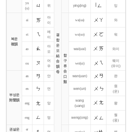
yu
위
ying
(ing)
잉
(u)
아
ai
wa
(ua)
와
이
에
ei
wo
(uo)
워
결
이
복운
합
複韻
운
아
ao
wai
(uai)
와이
모
오
합
結
어
구
웨이
合
ou
wei
(ui)
우
류
(우이)
韻
合
母
an
안
wan
(uan)
완
口
類
원
en
언
wen
(un)
(운)
부성운
附聲韻
wang
ang
앙
왕
(uang)
웡
eng
엉
weng
(ong)
(웅)
권설운
er