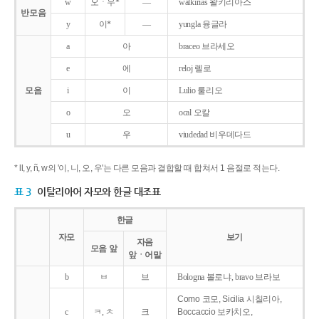
w
오ㆍ우*
―
walkirias 왈키리아스
반모음
y
이*
―
yungla 융글라
a
아
braceo 브라세오
e
에
reloj 렐로
모음
i
이
Lulio 룰리오
o
오
ocal 오칼
u
우
viudedad 비우데다드
* ll, y, ñ, w의 '이, 니, 오, 우'는 다른 모음과 결합할 때 합쳐서 1 음절로 적는다.
표 3
이탈리아어 자모와 한글 대조표
한글
자모
보기
자음
모음 앞
앞ㆍ어말
b
ㅂ
브
Bologna 볼로냐, bravo 브라보
Como 코모, Sicilia 시칠리아,
c
ㅋ, ㅊ
크
Boccaccio 보카치오,