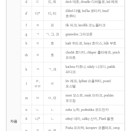
d
ㄷ
드, 트
dech 데흐, divadlo 디바들로, led 레트
d'ábel 댜벨, lod'ka 로티카, hrud'
d'
디*
디, 티
흐루티
f
ㅍ
프
fík 피크, knoflík 크노플리크
g
ㄱ
ㄱ, 그, 크
gramofon 그라모폰
h
ㅎ
흐
hadr 하드르, hmyz 흐미스, bůh 부흐
choditi 호디티, chlapec 흘라페츠, prach
ch
ㅎ
흐
프라흐
kachna 카흐나, nikdy 니크디, padák
k
ㅋ
ㄱ, 크
파다크
ㄹ,
lev 레프, šplhati 슈플하티, postel
l
ㄹ
ㄹㄹ
포스텔
most 모스트, mrak 므라크, podzim
m
ㅁ
ㅁ, 므
포드짐
n
ㄴ
ㄴ
noha 노하, podmínka 포드민카
ň
니*
ㄴ
němý 네미, sáňky 산키, Plzeň 플젠
자음
Praha 프라하, koroptev 코롭테프, strop
p
ㅍ
ㅂ, 프