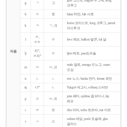
gost 고스트, dugme 두그메, krug
g
ㄱ
그
크루그
h
ㅎ
흐
hitan 히탄, šah 샤흐
korist 코리스트, krug 크루그, jastuk
k
ㅋ
ㄱ, 크
야스투크
ㄹ,
l
ㄹ
levo 레보, balkon 발콘, šal 샬
ㄹㄹ
리*,
자음
lj
ㄹ
ljeto 레토, pasulj 파술
ㄹ리*
malo 말로, mnogo 므노고, osam
m
ㅁ
ㅁ, 므
오삼
n
ㄴ
ㄴ
nos 노스, banka 반카, loman 로만
nj
니*
ㄴ
Njegoš 녜고시, svibanj 스비반
peta 페타, opština 옵슈티나, lep
p
ㅍ
ㅂ, 프
레프
r
ㄹ
르
riba 리바, torba 토르바, mir 미르
sedam 세담, posle 포슬레, glas
s
ㅅ
스
글라스