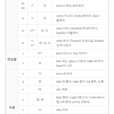
dż,
ㅈ
치
drzewo 제보, łodż 워치
drz
czysty 치스티, beczka 베치카, klucz
cz
ㅊ
치
클루치
szary 샤리, musztarda 무슈타르다,
sz
시*
슈, 시
kapelusz 카펠루시
ㅈ,
rzeka 제카, Przemyśl 프셰미실, kołnierz
rz
주, 슈, 시
시*
코우니에시
j
이*
jasny 야스니, kraj 크라이
반모음
łono 워노, głowa 그워바, bułka 부우카,
ł
우
kanał 카나우
a
아
trawa 트라바
ą̨
옹
trąba 트롱바, mąka 몽카, kąt 콩트, tą 통
e
에
zero 제로
kępa 켕파, węgorz 벵고시, Częstochowa
ę
엥, 에
쳉스토호바, proszę 프로셰
모음
i
이
zima 지마