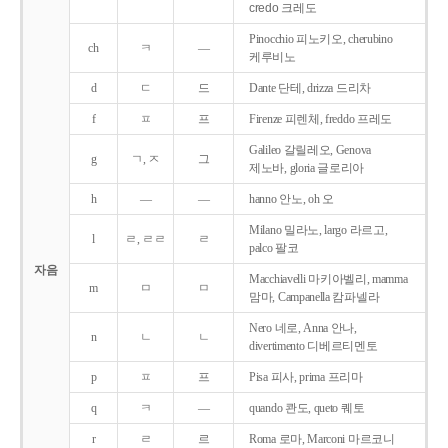
credo 크레도
Pinocchio 피노키오, cherubino
ch
ㅋ
―
케루비노
d
ㄷ
드
Dante 단테, drizza 드리차
f
ㅍ
프
Firenze 피렌체, freddo 프레도
Galileo 갈릴레오, Genova
g
ㄱ, ㅈ
그
제노바, gloria 글로리아
h
―
―
hanno 안노, oh 오
Milano 밀라노, largo 라르고,
l
ㄹ, ㄹㄹ
ㄹ
palco 팔코
자음
Macchiavelli 마키아벨리, mamma
m
ㅁ
ㅁ
맘마, Campanella 캄파넬라
Nero 네로, Anna 안나,
n
ㄴ
ㄴ
divertimento 디베르티멘토
p
ㅍ
프
Pisa 피사, prima 프리마
q
ㅋ
―
quando 콴도, queto 퀘토
r
ㄹ
르
Roma 로마, Marconi 마르코니