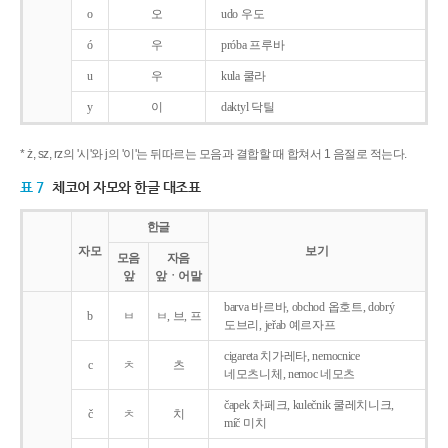
o
오
udo 우도
ó
우
próba 프루바
u
우
kula 쿨라
y
이
daktyl 닥틸
* ż, sz, rz의 '시'와 j의 '이'는 뒤따르는 모음과 결합할 때 합쳐서 1 음절로 적는다.
표 7
체코어 자모와 한글 대조표
한글
자모
보기
모음
자음
앞
앞ㆍ어말
barva 바르바, obchod 옵호트, dobrý
b
ㅂ
ㅂ, 브, 프
도브리, jeřab 예르자프
cigareta 치가레타, nemocnice
c
ㅊ
츠
네모츠니체, nemoc 네모츠
čapek 차페크, kulečnik 쿨레치니크,
č
ㅊ
치
míč 미치