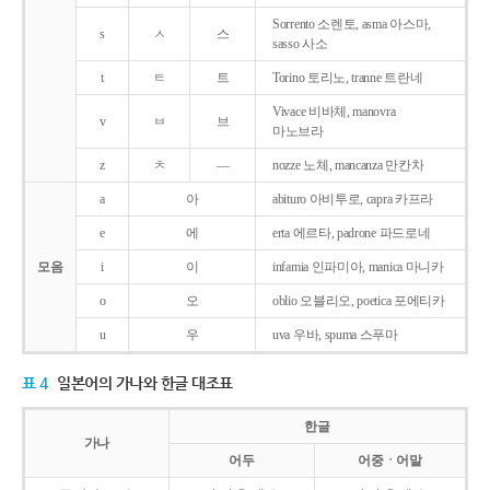
Sorrento 소렌토, asma 아스마,
s
ㅅ
스
sasso 사소
t
ㅌ
트
Torino 토리노, tranne 트란네
Vivace 비바체, manovra
v
ㅂ
브
마노브라
z
ㅊ
―
nozze 노체, mancanza 만칸차
a
아
abituro 아비투로, capra 카프라
e
에
erta 에르타, padrone 파드로네
모음
i
이
infamia 인파미아, manica 마니카
o
오
oblio 오블리오, poetica 포에티카
u
우
uva 우바, spuma 스푸마
표 4
일본어의 가나와 한글 대조표
한글
가나
어두
어중ㆍ어말