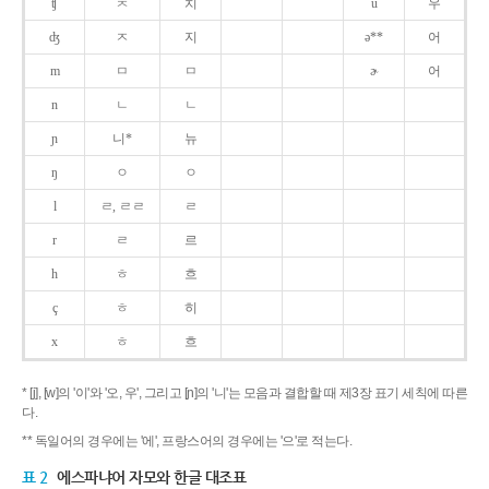
ʧ
ㅊ
치
u
우
ʤ
ㅈ
지
ə**
어
m
ㅁ
ㅁ
ɚ
어
n
ㄴ
ㄴ
ɲ
니*
뉴
ŋ
ㅇ
ㅇ
l
ㄹ, ㄹㄹ
ㄹ
r
ㄹ
르
h
ㅎ
흐
ç
ㅎ
히
x
ㅎ
흐
* [j], [w]의 '이'와 '오, 우', 그리고 [ɲ]의 '니'는 모음과 결합할 때 제3장 표기 세칙에 따른
다.
** 독일어의 경우에는 '에', 프랑스어의 경우에는 '으'로 적는다.
표 2
에스파냐어 자모와 한글 대조표