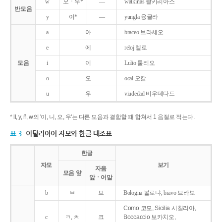
w
오ㆍ우*
―
walkirias 왈키리아스
반모음
y
이*
―
yungla 융글라
a
아
braceo 브라세오
e
에
reloj 렐로
모음
i
이
Lulio 룰리오
o
오
ocal 오칼
u
우
viudedad 비우데다드
* ll, y, ñ, w의 '이, 니, 오, 우'는 다른 모음과 결합할 때 합쳐서 1 음절로 적는다.
표 3
이탈리아어 자모와 한글 대조표
한글
자모
보기
자음
모음 앞
앞ㆍ어말
b
ㅂ
브
Bologna 볼로냐, bravo 브라보
Como 코모, Sicilia 시칠리아,
c
ㅋ, ㅊ
크
Boccaccio 보카치오,