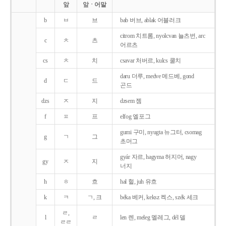
앞
앞ㆍ어말
b
ㅂ
브
bab 버브, ablak 어블러크
citrom 치트롬, nyolcvan 뇰츠번, arc
c
ㅊ
츠
어르츠
cs
ㅊ
치
csavar 처버르, kulcs 쿨치
daru 더루, medve 메드베, gond
d
ㄷ
드
곤드
dzs
ㅈ
지
dzsem 젬
f
ㅍ
프
elfog 엘포그
gumi 구미, nyugta 뉴그터, csomag
g
ㄱ
그
초머그
gyár 자르, hagyma 허지머, nagy
gy
ㅈ
지
너지
h
ㅎ
흐
hal 헐, juh 유흐
k
ㅋ
ㄱ, 크
béka 베커, keksz 켁스, szék 세크
ㄹ,
l
ㄹ
len 렌, meleg 멜레그, dél 델
ㄹㄹ