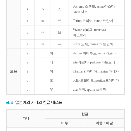
Sorrento 소렌토, asma 아스마,
s
ㅅ
스
sasso 사소
t
ㅌ
트
Torino 토리노, tranne 트란네
Vivace 비바체, manovra
v
ㅂ
브
마노브라
z
ㅊ
―
nozze 노체, mancanza 만칸차
a
아
abituro 아비투로, capra 카프라
e
에
erta 에르타, padrone 파드로네
모음
i
이
infamia 인파미아, manica 마니카
o
오
oblio 오블리오, poetica 포에티카
u
우
uva 우바, spuma 스푸마
표 4
일본어의 가나와 한글 대조표
한글
가나
어두
어중ㆍ어말