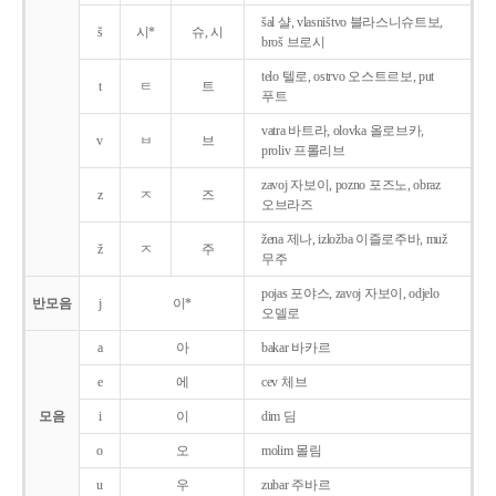
šal 샬, vlasništvo 블라스니슈트보,
š
시*
슈, 시
broš 브로시
telo 텔로, ostrvo 오스트르보, put
t
ㅌ
트
푸트
vatra 바트라, olovka 올로브카,
v
ㅂ
브
proliv 프롤리브
zavoj 자보이, pozno 포즈노, obraz
z
ㅈ
즈
오브라즈
žena 제나, izložba 이즐로주바, muž
ž
ㅈ
주
무주
pojas 포야스, zavoj 자보이, odjelo
반모음
j
이*
오델로
a
아
bakar 바카르
e
에
cev 체브
모음
i
이
dim 딤
o
오
molim 몰림
u
우
zubar 주바르