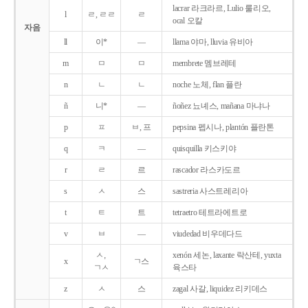
lacrar 라크라르, Lulio 룰리오,
l
ㄹ, ㄹㄹ
ㄹ
ocal 오칼
자음
ll
이*
―
llama 야마, lluvia 유비아
m
ㅁ
ㅁ
membrete 멤브레테
n
ㄴ
ㄴ
noche 노체, flan 플란
ñ
니*
―
ñoñez 뇨녜스, mañana 마냐나
p
ㅍ
ㅂ, 프
pepsina 펩시나, plantón 플란톤
q
ㅋ
―
quisquilla 키스키야
r
ㄹ
르
rascador 라스카도르
s
ㅅ
스
sastreria 사스트레리아
t
ㅌ
트
tetraetro 테트라에트로
v
ㅂ
―
viudedad 비우데다드
ㅅ,
xenón 세논, laxante 락산테, yuxta
x
ㄱ스
ㄱㅅ
육스타
z
ㅅ
스
zagal 사갈, liquidez 리키데스