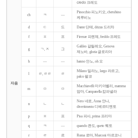
credo 크레도
Pinocchio 피노키오, cherubino
ch
ㅋ
―
케루비노
d
ㄷ
드
Dante 단테, drizza 드리차
f
ㅍ
프
Firenze 피렌체, freddo 프레도
Galileo 갈릴레오, Genova
g
ㄱ, ㅈ
그
제노바, gloria 글로리아
h
―
―
hanno 안노, oh 오
Milano 밀라노, largo 라르고,
l
ㄹ, ㄹㄹ
ㄹ
palco 팔코
자음
Macchiavelli 마키아벨리, mamma
m
ㅁ
ㅁ
맘마, Campanella 캄파넬라
Nero 네로, Anna 안나,
n
ㄴ
ㄴ
divertimento 디베르티멘토
p
ㅍ
프
Pisa 피사, prima 프리마
q
ㅋ
―
quando 콴도, queto 퀘토
r
ㄹ
르
Roma 로마, Marconi 마르코니