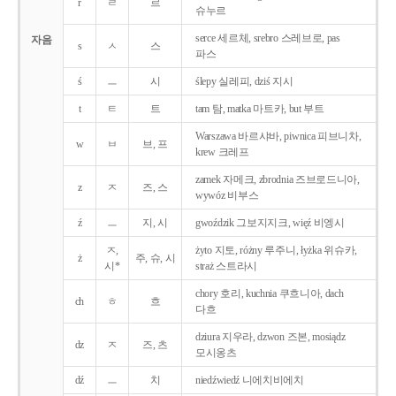
r
ㄹ
르
슈누르
serce 세르체, srebro 스레브로, pas
자음
s
ㅅ
스
파스
ś
ㅡ
시
ślepy 실레피, dziś 지시
t
ㅌ
트
tam 탐, matka 마트카, but 부트
Warszawa 바르샤바, piwnica 피브니차,
w
ㅂ
브, 프
krew 크레프
zamek 자메크, zbrodnia 즈브로드니아,
z
ㅈ
즈, 스
wywóz 비부스
ź
ㅡ
지, 시
gwoździk 그보지지크, więź 비엥시
ㅈ,
żyto 지토, różny 루주니, łyżka 위슈카,
ż
주, 슈, 시
시*
straż 스트라시
chory 호리, kuchnia 쿠흐니아, dach
ch
ㅎ
흐
다흐
dziura 지우라, dzwon 즈본, mosiądz
dz
ㅈ
즈, 츠
모시옹츠
dź
ㅡ
치
niedźwiedź 니에치비에치