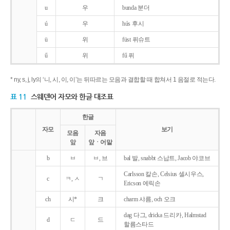
u
우
bunda 분더
ú
우
hús 후시
ü
위
füst 퓌슈트
ű
위
fű 퓌
* ny, s, j, ly의 ‘니, 시, 이, 이’는 뒤따르는 모음과 결합할 때 합쳐서 1 음절로 적는다.
표 11
스웨덴어 자모와 한글 대조표
한글
자모
보기
모음
자음
앞
앞ㆍ어말
b
ㅂ
ㅂ, 브
bal 발, snabbt 스납트, Jacob 야코브
Carlsson 칼손, Celsius 셀시우스,
c
ㅋ, ㅅ
ㄱ
Ericson 에릭손
ch
시*
크
charm 샤름, och 오크
dag 다그, dricka 드리카, Halmstad
d
ㄷ
드
할름스타드