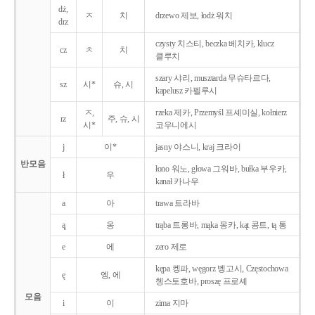
dż,
ㅈ
치
drzewo 제보, łodż 워치
drz
czysty 치스티, beczka 베치카, klucz
cz
ㅊ
치
클루치
szary 샤리, musztarda 무슈타르다,
sz
시*
슈, 시
kapelusz 카펠루시
ㅈ,
rzeka 제카, Przemyśl 프셰미실, kołnierz
rz
주, 슈, 시
시*
코우니에시
j
이*
jasny 야스니, kraj 크라이
반모음
łono 워노, głowa 그워바, bułka 부우카,
ł
우
kanał 카나우
a
아
trawa 트라바
ą̨
옹
trąba 트롱바, mąka 몽카, kąt 콩트, tą 통
e
에
zero 제로
kępa 켕파, węgorz 벵고시, Częstochowa
ę
엥, 에
쳉스토호바, proszę 프로셰
모음
i
이
zima 지마