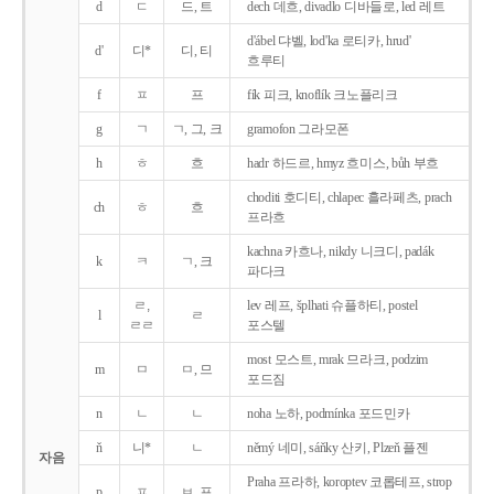
d
ㄷ
드, 트
dech 데흐, divadlo 디바들로, led 레트
d'ábel 댜벨, lod'ka 로티카, hrud'
d'
디*
디, 티
흐루티
f
ㅍ
프
fík 피크, knoflík 크노플리크
g
ㄱ
ㄱ, 그, 크
gramofon 그라모폰
h
ㅎ
흐
hadr 하드르, hmyz 흐미스, bůh 부흐
choditi 호디티, chlapec 흘라페츠, prach
ch
ㅎ
흐
프라흐
kachna 카흐나, nikdy 니크디, padák
k
ㅋ
ㄱ, 크
파다크
ㄹ,
lev 레프, šplhati 슈플하티, postel
l
ㄹ
ㄹㄹ
포스텔
most 모스트, mrak 므라크, podzim
m
ㅁ
ㅁ, 므
포드짐
n
ㄴ
ㄴ
noha 노하, podmínka 포드민카
ň
니*
ㄴ
němý 네미, sáňky 산키, Plzeň 플젠
자음
Praha 프라하, koroptev 코롭테프, strop
p
ㅍ
ㅂ, 프