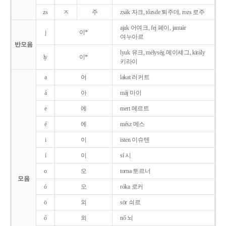
zs
ㅈ
주
zsák 자크, tőzsde 퇴주데, rozs 로주
ajak 어여크, fej 페이, január
j
이*
여누아르
반모음
lyuk 유크, mélység 메이셰그, király
ly
이*
키라이
a
어
lakat 러커트
á
아
máj 마이
e
에
mert 메르트
é
에
mész 메스
i
이
isten 이슈텐
í
이
sí 시
o
오
torna 토르너
모음
ó
오
róka 로커
ö
외
sör 쇠르
ő
외
nő 뇌