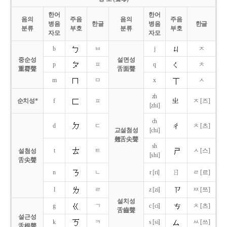
한어
한어
음의
주음
음의
주음
병음
한글
병음
한글
분류
부호
분류
부호
자모
자모
b
ㅂ
j
ㅈ
중순성
설면성
p
ㅍ
q
ㅊ
重脣聲
舌面聲
m
ㅁ
x
ㅅ
zh
순치성*
f
ㅍ
ㅈ [즈]
[zhi]
ch
d
ㄷ
ㅊ [츠]
교설첨성
[chi]
翹舌尖聲
sh
t
ㅌ
ㅅ [스]
설첨성
[shi]
舌尖聲
ㄖ
n
ㄴ
r [ri]
ㄹ [르]
l
ㄹ
z [zi]
ㅉ [쯔]
설치성
g
ㄱ
c [ci]
ㅊ [츠]
舌齒聲
설근성
k
ㅋ
s [si]
ㅆ [쓰]
舌根聲