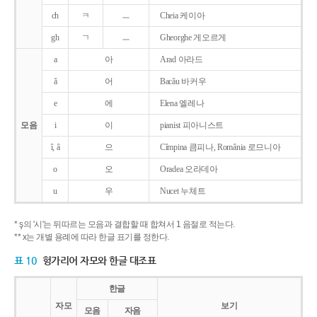
ch
ㅋ
ㅡ
Cheia 케이아
gh
ㄱ
ㅡ
Gheorghe 게오르게
a
아
Arad 아라드
ǎ
어
Bacǎu 바커우
e
에
Elena 엘레나
모음
i
이
pianist 피아니스트
î, â
으
Cîmpina 큼피나, România 로므니아
o
오
Oradea 오라데아
u
우
Nucet 누체트
* ş의 '시'는 뒤따르는 모음과 결합할 때 합쳐서 1 음절로 적는다.
** x는 개별 용례에 따라 한글 표기를 정한다.
표 10
헝가리어 자모와 한글 대조표
한글
자모
보기
모음
자음