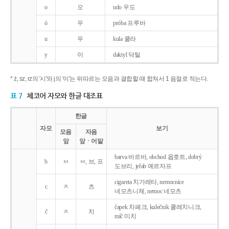
o
오
udo 우도
ó
우
próba 프루바
u
우
kula 쿨라
y
이
daktyl 닥틸
* ż, sz, rz의 '시'와 j의 '이'는 뒤따르는 모음과 결합할 때 합쳐서 1 음절로 적는다.
표 7
체코어 자모와 한글 대조표
한글
자모
보기
모음
자음
앞
앞ㆍ어말
barva 바르바, obchod 옵호트, dobrý
b
ㅂ
ㅂ, 브, 프
도브리, jeřab 예르자프
cigareta 치가레타, nemocnice
c
ㅊ
츠
네모츠니체, nemoc 네모츠
čapek 차페크, kulečnik 쿨레치니크,
č
ㅊ
치
míč 미치