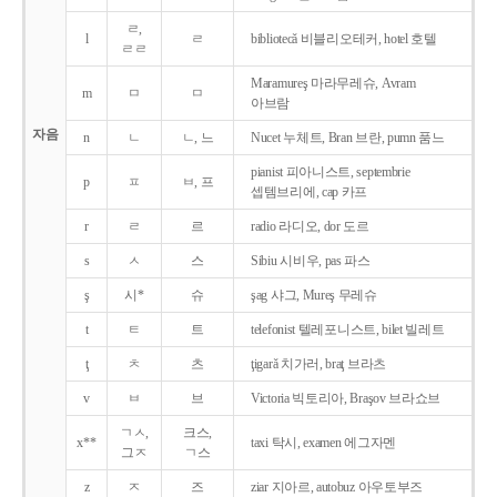
ㄹ,
l
ㄹ
bibliotecǎ 비블리오테커, hotel 호텔
ㄹㄹ
Maramureş 마라무레슈, Avram
m
ㅁ
ㅁ
아브람
자음
n
ㄴ
ㄴ, 느
Nucet 누체트, Bran 브란, pumn 품느
pianist 피아니스트, septembrie
p
ㅍ
ㅂ, 프
셉템브리에, cap 카프
r
ㄹ
르
radio 라디오, dor 도르
s
ㅅ
스
Sibiu 시비우, pas 파스
ş
시*
슈
şag 샤그, Mureş 무레슈
t
ㅌ
트
telefonist 텔레포니스트, bilet 빌레트
ţ
ㅊ
츠
ţigarǎ 치가러, braţ 브라츠
v
ㅂ
브
Victoria 빅토리아, Braşov 브라쇼브
ㄱㅅ,
크스,
x**
taxi 탁시, examen 에그자멘
그ㅈ
ㄱ스
z
ㅈ
즈
ziar 지아르, autobuz 아우토부즈