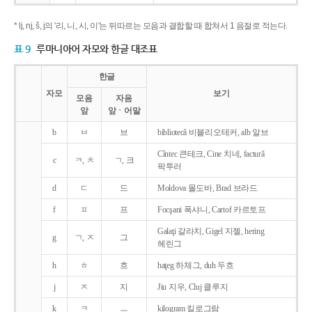
* lj, nj, š, j의 '리, 니, 시, 이'는 뒤따르는 모음과 결합할 때 합쳐서 1 음절로 적는다.
표 9
루마니아어 자모와 한글 대조표
한글
자모
보기
모음
자음
앞
앞ㆍ어말
b
ㅂ
브
bibliotecǎ 비블리오테커, alb 알브
Cîntec 큰테크, Cine 치네, facturǎ
c
ㅋ, ㅊ
ㄱ, 크
팍투러
d
ㄷ
드
Moldova 몰도바, Brad 브라드
f
ㅍ
프
Focşani 폭샤니, Cartof 카르토프
Galaţi 갈라치, Gigel 지젤, hering
g
ㄱ, ㅈ
그
헤린그
h
ㅎ
흐
haţeg 하체그, duh 두흐
j
ㅈ
지
Jiu 지우, Cluj 클루지
k
ㅋ
ㅡ
kilogram 킬로그람