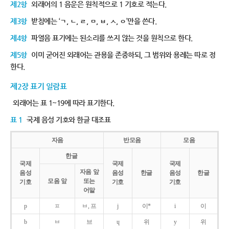
제2항
외래어의 1 음운은 원칙적으로 1 기호로 적는다.
제3항
받침에는 ‘ㄱ, ㄴ, ㄹ, ㅁ, ㅂ, ㅅ, ㅇ’만을 쓴다.
제4항
파열음 표기에는 된소리를 쓰지 않는 것을 원칙으로 한다.
제5항
이미 굳어진 외래어는 관용을 존중하되, 그 범위와 용례는 따로 정
한다.
제2장 표기 일람표
외래어는 표 1~19에 따라 표기한다.
표 1
국제 음성 기호와 한글 대조표
자음
반모음
모음
한글
국제
국제
국제
자음 앞
음성
음성
한글
음성
한글
모음 앞
또는
기호
기호
기호
어말
p
ㅍ
ㅂ, 프
j
이*
i
이
b
ㅂ
브
ɥ
위
y
위