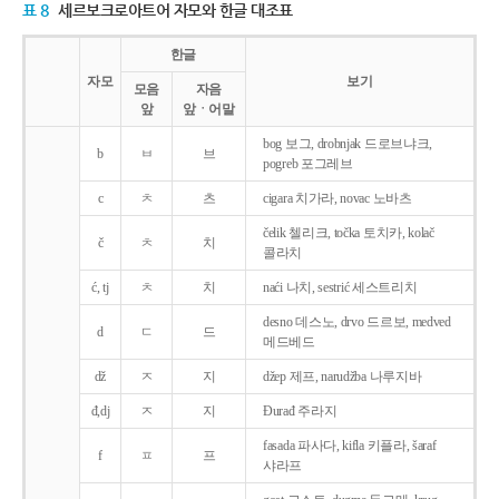
표 8
세르보크로아트어 자모와 한글 대조표
한글
자모
보기
모음
자음
앞
앞ㆍ어말
bog 보그, drobnjak 드로브냐크,
b
ㅂ
브
pogreb 포그레브
c
ㅊ
츠
cigara 치가라, novac 노바츠
čelik 첼리크, točka 토치카, kolač
č
ㅊ
치
콜라치
ć, tj
ㅊ
치
naći 나치, sestrić 세스트리치
desno 데스노, drvo 드르보, medved
d
ㄷ
드
메드베드
dž
ㅈ
지
džep 제프, narudžba 나루지바
đ,dj
ㅈ
지
Ðurađ 주라지
fasada 파사다, kifla 키플라, šaraf
f
ㅍ
프
샤라프