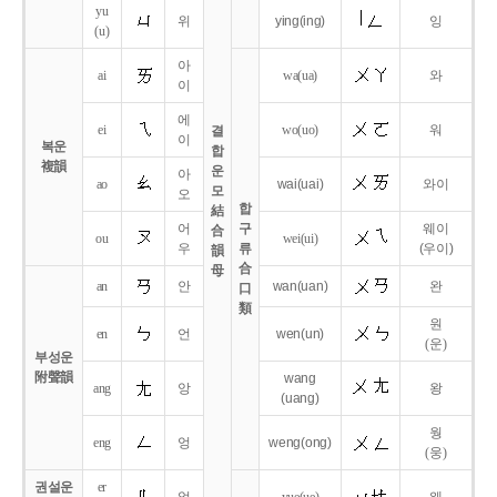
yu
위
ying
(ing)
잉
(u)
아
ai
wa
(ua)
와
이
에
ei
wo
(uo)
워
결
이
복운
합
複韻
운
아
ao
wai
(uai)
와이
모
오
합
結
어
구
웨이
合
ou
wei
(ui)
우
류
(우이)
韻
合
母
an
안
wan
(uan)
완
口
類
원
en
언
wen
(un)
(운)
부성운
附聲韻
wang
ang
앙
왕
(uang)
웡
eng
엉
weng
(ong)
(웅)
권설운
er