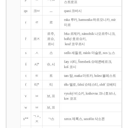
스트로프
qu
크ㅂ
ㅡ
quasi 크바시
ruka 루카, harmonika 하르모니카, mír
r
ㄹ
르
미르
르주,
řeka 르제카, námořník 나모르주니크,
ř
르ㅈ
르슈,
hořký 호르슈키,
르시
kouř 코우르시
s
ㅅ
스
sedlo 세들로, máslo 마슬로, nos 노스
šaty 샤티, Šternberk 슈테른베르크,
š
시*
슈, 시
koš 코시
t
ㅌ
트
tam 탐, matka 마트카, bolest 볼레스트
t'
티*
티
tělo 텔로, štěstí 슈테스티, obět' 오베티
vysoký 비소키, knihovna 크니호브나,
v
ㅂ
브, 프
kov 코프
w
ㅂ
브, 프
ㄱㅅ,
x**
ㄱ스
xerox 제록스, saxofón 삭소폰
ㅈ