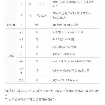
zámek 자메크, pozdní 포즈드니, bez
z
ㅈ
즈, 스
베스
Žižka 지슈카, Žvěřina 주베르지나,
ž
ㅈ
주, 슈, 시
Brož 브로시
반모음
j
이*
jaro 야로, pokoj 포코이
a, á
아
balík 발리크, komár 코마르
e, é
에
dech 데흐, léto 레토
ě
예
sěst 셰스트, věk 베크
i, í
이
kino 키노, míra 미라
모음
o,ó
오
obec 오베츠, nervózni 네르보즈니
u, ú,
우
buben 부벤, úrok 우로크, dům 둠
ů
y, ý
이
jazyk
야지크, líný 리니
* d', ň, š, t', j의 '디, 니, 시, 티, 이'는 뒤따르는 모음과 결합할 때 합쳐서 1 음절로 적는
다.
** x는 개별 용례에 따라 한글 표기를 정한다.