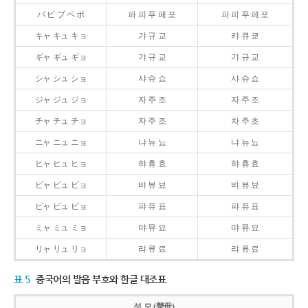
パ ピ プ ペ ポ
파 피 푸 페 포
파 피 푸 페 포
キャ キュ キョ
갸 규 교
캬 큐 쿄
ギャ ギュ ギョ
갸 규 교
갸 규 교
シャ シュ ショ
샤 슈 쇼
샤 슈 쇼
ジャ ジュ ジョ
자 주 조
자 주 조
チャ チュ チョ
자 주 조
차 추 초
ニャ ニュ ニョ
냐 뉴 뇨
냐 뉴 뇨
ヒャ ヒュ ヒョ
햐 휴 효
햐 휴 효
ビャ ビュ ビョ
뱌 뷰 뵤
뱌 뷰 뵤
ピャ ピュ ピョ
퍄 퓨 표
퍄 퓨 표
ミャ ミュ ミョ
먀 뮤 묘
먀 뮤 묘
リャ リュ リョ
랴 류 료
랴 류 료
표 5
중국어의 발음 부호와 한글 대조표
성 모 (聲母)