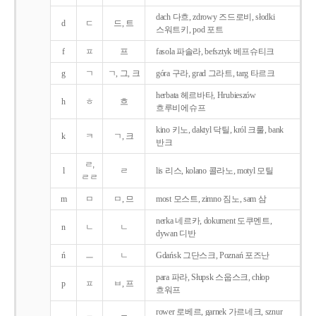
dach 다흐, zdrowy 즈드로비, słodki
d
ㄷ
드, 트
스워트키, pod 포트
f
ㅍ
프
fasola 파솔라, befsztyk 베프슈티크
g
ㄱ
ㄱ, 그, 크
góra 구라, grad 그라트, targ 타르크
herbata 헤르바타, Hrubieszów
h
ㅎ
흐
흐루비에슈프
kino 키노, daktyl 닥틸, król 크룰, bank
k
ㅋ
ㄱ, 크
반크
ㄹ,
l
ㄹ
lis 리스, kolano 콜라노, motyl 모틸
ㄹㄹ
m
ㅁ
ㅁ, 므
most 모스트, zimno 짐노, sam 삼
nerka 네르카, dokument 도쿠멘트,
n
ㄴ
ㄴ
dywan 디반
ń
ㅡ
ㄴ
Gdańsk 그단스크, Poznań 포즈난
para 파라, Słupsk 스웁스크, chłop
p
ㅍ
ㅂ, 프
흐워프
rower 로베르, garnek 가르네크, sznur