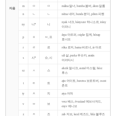
m
ㅁ
ㅁ
málna 말너, bomba 봄버, álom 알롬
자음
n
ㄴ
ㄴ
néma 네머, bunda 분더, pihen 피헨
nyak 녀크, hányszor 하니소르, irány
ny
니*
니
이라니
árpa 아르퍼, csipke 칩케, hónap
p
ㅍ
ㅂ, 프
호너프
r
ㄹ
르
róka 로커, barna 버르너, ár 아르
sál 샬, puska 푸슈카, aratás
s
시*
슈, 시
어러타시
alszik 얼시크, asztal 어스털, húsz
sz
ㅅ
스
후스
ajto 어이토, borotva 보로트버, csont
t
ㅌ
트
촌트
ty
ㅊ
치
atya 어처
vesz 베스, évszázad 에브사저드,
v
ㅂ
브
enyv 에니브
z
ㅈ
즈
zab 저브, kezd 케즈드, blúz 블루즈