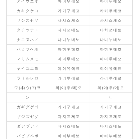
ア イ ウ エ オ
아 이 우 에 오
아 이 우 에 오
カ キ ク ケ コ
가 기 구 게 고
카 키 쿠 케 코
サ シ ス セ ソ
사 시 스 세 소
사 시 스 세 소
タ チ ツ テ ト
다 지 쓰 데 도
타 치 쓰 테 토
ナ ニ ヌ ネ ノ
나 니 누 네 노
나 니 누 네 노
ハ ヒ フ ヘ ホ
하 히 후 헤 호
하 히 후 헤 호
マ ミ ム メ モ
마 미 무 메 모
마 미 무 메 모
ヤ イ ユ エ ヨ
야 이 유 에 요
야 이 유 에 요
ラ リ ル レ ロ
라 리 루 레 로
라 리 루 레 로
ワ (ヰ) ウ (ヱ) ヲ
와 (이) 우 (에) 오
와 (이) 우 (에) 오
ン
ㄴ
ガ ギ グ ゲ ゴ
가 기 구 게 고
가 기 구 게 고
ザ ジ ズ ゼ ゾ
자 지 즈 제 조
자 지 즈 제 조
ダ ヂ ヅ デ ド
다 지 즈 데 도
다 지 즈 데 도
バ ビ ブ ベ ボ
바 비 부 베 보
바 비 부 베 보