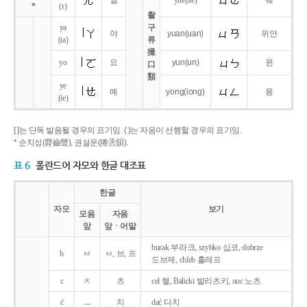
얼
yue
(ue)
웨
*
(r)
촬
ya
구
야
yuan
(uan)
위안
(ia)
류
撮
yo
요
yun
(un)
윈
口
類
ye
예
yong
(iong)
융
(ie)
[ ]는 단독 발음될 경우의 표기임. ( )는 자음이 선행할 경우의 표기임.
* 순치성(脣齒聲), 권설운(捲舌韻).
표 6
폴란드어 자모와 한글 대조표
한글
자모
보기
모음
자음
앞
앞ㆍ어말
burak 부라크, szybko 십코, dobrze
b
ㅂ
ㅂ, 브, 프
도브제, chleb 흘레프
c
ㅊ
츠
cel 첼, Balicki 발리츠키, noc 노츠
ć
ㅡ
치
dać 다치