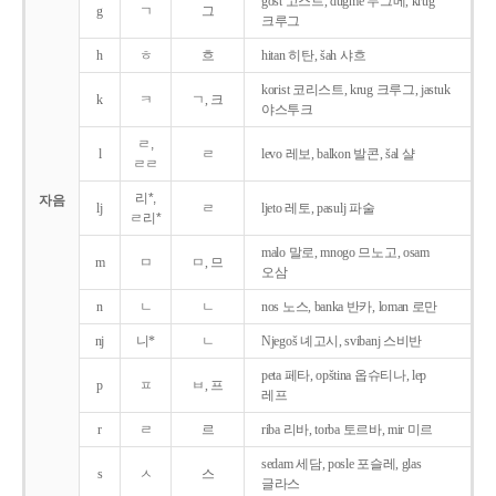
gost 고스트, dugme 두그메, krug
g
ㄱ
그
크루그
h
ㅎ
흐
hitan 히탄, šah 샤흐
korist 코리스트, krug 크루그, jastuk
k
ㅋ
ㄱ, 크
야스투크
ㄹ,
l
ㄹ
levo 레보, balkon 발콘, šal 샬
ㄹㄹ
리*,
자음
lj
ㄹ
ljeto 레토, pasulj 파술
ㄹ리*
malo 말로, mnogo 므노고, osam
m
ㅁ
ㅁ, 므
오삼
n
ㄴ
ㄴ
nos 노스, banka 반카, loman 로만
nj
니*
ㄴ
Njegoš 녜고시, svibanj 스비반
peta 페타, opština 옵슈티나, lep
p
ㅍ
ㅂ, 프
레프
r
ㄹ
르
riba 리바, torba 토르바, mir 미르
sedam 세담, posle 포슬레, glas
s
ㅅ
스
글라스