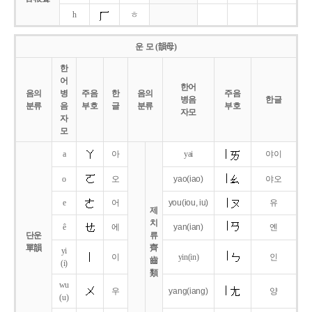
h
ㅎ
운 모 (韻母)
한
어
한어
음의
병
주음
한
음의
주음
병음
한글
분류
음
부호
글
분류
부호
자모
자
모
a
아
yai
야이
o
오
yao
(iao)
야오
e
어
you
(iou,
iu)
유
제
치
ê
에
yan
(ian)
옌
단운
류
單韻
齊
yi
이
yin(in)
인
齒
(i)
類
wu
우
yang
(iang)
양
(u)