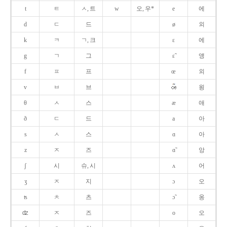
t
ㅌ
ㅅ, 트
w
오, 우*
e
에
d
ㄷ
드
ø
외
k
ㅋ
ㄱ, 크
ɛ
에
g
ㄱ
그
ɛ̃
앵
f
ㅍ
프
œ
외
v
ㅂ
브
욍
θ
ㅅ
스
æ
애
ð
ㄷ
드
a
아
s
ㅅ
스
ɑ
아
z
ㅈ
즈
ɑ̃
앙
ʃ
시
슈, 시
ʌ
어
ʒ
ㅈ
지
ɔ
오
ʦ
ㅊ
츠
ɔ̃
옹
ʣ
ㅈ
즈
o
오