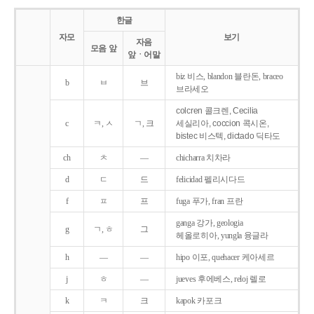
한글
자모
보기
자음
모음 앞
앞ㆍ어말
biz 비스, blandon 블란돈, braceo
b
ㅂ
브
브라세오
colcren 콜크렌, Cecilia
c
ㅋ, ㅅ
ㄱ, 크
세실리아, coccion 콕시온,
bistec 비스텍, dictado 딕타도
ch
ㅊ
―
chicharra 치차라
d
ㄷ
드
felicidad 펠리시다드
f
ㅍ
프
fuga 푸가, fran 프란
ganga 강가, geologia
g
ㄱ, ㅎ
그
헤올로히아, yungla 융글라
h
―
―
hipo 이포, quehacer 케아세르
j
ㅎ
―
jueves 후에베스, reloj 렐로
k
ㅋ
크
kapok 카포크