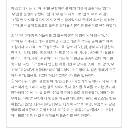
이 조항에서는 ‘암’과 ‘수’를 구별하여 쓸 때의 기본적 표준어는 ‘암’과
‘수’임을 분명히 밝혔다. ‘암’과 ‘수’는 역사적으로 ‘암ㅎ, 수ㅎ’과 같이
‘ㅎ’을 맨 마지막 음으로 가지고 있는 말이었으나 현대에 와서는 이러한
‘ㅎ’이 모두 떨어졌으므로 떨어진 형태를 기본적인 표준어로 규정하였다.
① ‘ㅎ’은 현대의 단어들에도 그 발음의 흔적이 많이 남아 있는데, 이
‘ㅎ’이 뒤의 예사소리와 결합하면 거센소리로 축약되는 일이 흔하여 이
조항에서 부가적으로 규정하였다. 즉 ‘암ㅎ’에 ‘개, 닭, 병아리’가 결합하
면 각각 ‘암캐, 암탉, 암평아리’가 되고 ‘수ㅎ’에 ‘개, 닭, 병아리’가 결합하
면 각각 ‘수캐, 수탉, 수평아리’가 되는 언어 현실을 존중하였다. 이러한
축약은 ‘다만 1’ 규정에서 언급한 예들에만 해당되는 것이므로 ‘암ㅎ, 수
ㅎ’에 ‘고양이’가 결합하더라도 ‘암고양이, 수고양이’와 같은 형태가 표준
어가 된다. 발음도 [암고양이], [수고양이]가 표준 발음이다.
② ‘수’와 뒤의 말이 결합할 때, 발음상 [ㄴ(ㄴ)] 첨가가 일어나거나 뒤의 예
사소리가 된소리가 되는 경우 사이시옷과 유사한 효과를 보이는 것이라
판단하여 ‘수’에 ‘ㅅ’을 붙인 ‘숫’을 표준어형으로 규정하였다. 이러한 경
우에는 ‘다만 2’ 규정에서 언급한 예들만 해당한다. ‘숫양, 숫염소’는 발음
이 [순냥], [순념소]이지 [수양], [수염소]가 아니므로 ‘수양, 수염소’와 같은
형태를 비표준어로 규정하였다. 또 ‘숫쥐’는 발음이 [숟쮜]이지 [수쥐]가
아니므로 ‘수쥐’와 같은 형태를 비표준어로 규정하였다.