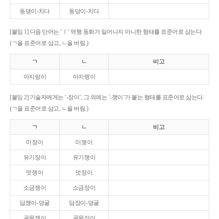
동댕이-치다
동당이-치다
[붙임 1] 다음 단어는 ‘ㅣ’ 역행 동화가 일어나지 아니한 형태를 표준어로 삼는다.
(ㄱ을 표준어로 삼고, ㄴ을 버림.)
ㄱ
ㄴ
비고
아지랑이
아지랭이
[붙임 2] 기술자에게는 ‘-장이’, 그 외에는 ‘-쟁이’가 붙는 형태를 표준어로 삼는다.
(ㄱ을 표준어로 삼고, ㄴ을 버림.)
ㄱ
ㄴ
비고
미장이
미쟁이
유기장이
유기쟁이
멋쟁이
멋장이
소금쟁이
소금장이
담쟁이-덩굴
담장이-덩굴
골목쟁이
골목장이