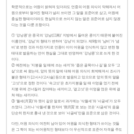
학문적으로는 어원이 밝혀져 있더라도 언중의 어원 의식이 약해져서 어
원으로부터 멀어진 형태가 널리 쓰이면 그 말을 표준어로 삼고, 어원에
충실한 형태이더라도 현실적으로 쓰이지 않는 말은 표준어로 삼지 않겠
다는 것을 다룬 조항이다.
① ‘강낭콩’은 중국의 ‘강남(江南)’ 지방에서 들여온 콩이기 때문에 붙여진
이름인데, ‘강남’의 형태가 변하여 ‘강낭’이 되었다. 제9항의 ‘남비’가 ‘냄
비’로 변한 것과 마찬가지로 언중이 이미 어원을 인식하지 않고 변한 형
태대로 발음하는 언어 현실을 그대로 반영하여 ‘강낭콩’으로 쓰게 한 것
이다.
② 예전에는 ‘지붕을 일 때에 쓰는 새끼’와 ‘좁은 골목이나 길’을 모두 ‘고
샅’으로 써 왔는데, 앞의 뜻의 말에 대해 어원 의식이 희박해져서 조사가
붙은 형태가 [고사시/고사슬] 등으로 발음되고 있으므로 앞의 뜻의 말을
‘고삿’으로 정한 것이다. ‘속고삿’은 초가지붕을 일 때 이엉을 얹기 전에
지붕 위에 건너질러 잡아매는 새끼이고, ‘겉고삿’은 이엉을 얹은 위에 걸
쳐 매는 새끼이다.
③ ‘월세(月貰)’와 뜻이 같은 말로서 과거에는 ‘삭월세’와 ‘사글세’가 모두
쓰였다. 그러나 ‘삭월세’를 한자어 ‘朔月貰’로 보는 것은 ‘사글세’의 음을
단순히 한자로 흉내 낸 것으로 보아 ‘사글세’만을 표준으로 삼은 것이다.
다만, 어원 의식이 여전히 남아 있어 어원을 의식한 형태가 쓰이는 것들
은 그 짝이 되는 비어원적인 형태보다 더 우선적으로 표준어 자격을 주도