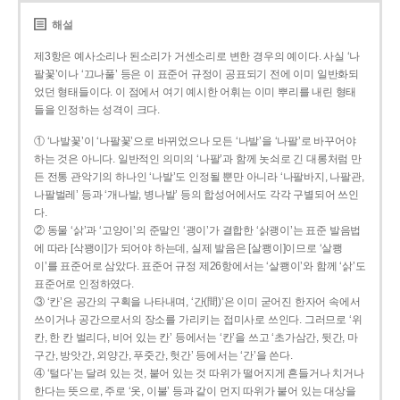
해설
제3항은 예사소리나 된소리가 거센소리로 변한 경우의 예이다. 사실 ‘나
팔꽃’이나 ‘끄나풀’ 등은 이 표준어 규정이 공표되기 전에 이미 일반화되
었던 형태들이다. 이 점에서 여기 예시한 어휘는 이미 뿌리를 내린 형태
들을 인정하는 성격이 크다.
① ‘나발꽃’이 ‘나팔꽃’으로 바뀌었으나 모든 ‘나발’을 ‘나팔’로 바꾸어야
하는 것은 아니다. 일반적인 의미의 ‘나팔’과 함께 놋쇠로 긴 대롱처럼 만
든 전통 관악기의 하나인 ‘나발’도 인정될 뿐만 아니라 ‘나팔바지, 나팔관,
나팔벌레’ 등과 ‘개나발, 병나발’ 등의 합성어에서도 각각 구별되어 쓰인
다.
② 동물 ‘삵’과 ‘고양이’의 준말인 ‘괭이’가 결합한 ‘삵괭이’는 표준 발음법
에 따라 [삭꽹이]가 되어야 하는데, 실제 발음은 [살쾡이]이므로 ‘살쾡
이’를 표준어로 삼았다. 표준어 규정 제26항에서는 ‘살쾡이’와 함께 ‘삵’도
표준어로 인정하였다.
③ ‘칸’은 공간의 구획을 나타내며, ‘간(間)’은 이미 굳어진 한자어 속에서
쓰이거나 공간으로서의 장소를 가리키는 접미사로 쓰인다. 그러므로 ‘위
칸, 한 칸 벌리다, 비어 있는 칸’ 등에서는 ‘칸’을 쓰고 ‘초가삼간, 뒷간, 마
구간, 방앗간, 외양간, 푸줏간, 헛간’ 등에서는 ‘간’을 쓴다.
④ ‘털다’는 달려 있는 것, 붙어 있는 것 따위가 떨어지게 흔들거나 치거나
한다는 뜻으로, 주로 ‘옷, 이불’ 등과 같이 먼지 따위가 붙어 있는 대상을