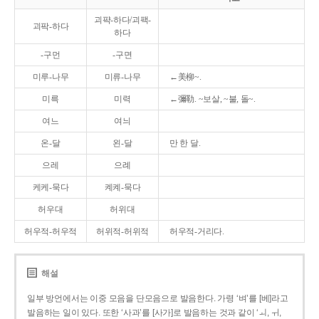
괴퍅-하다/괴팩-
괴팍-하다
하다
-구먼
-구면
미루-나무
미류-나무
←美柳~.
미륵
미력
←彌勒. ~보살, ~불, 돌~.
여느
여늬
온-달
왼-달
만 한 달.
으레
으례
케케-묵다
켸켸-묵다
허우대
허위대
허우적-허우적
허위적-허위적
허우적-거리다.
해설
일부 방언에서는 이중 모음을 단모음으로 발음한다. 가령 ‘벼’를 [베]라고
발음하는 일이 있다. 또한 ‘사과’를 [사가]로 발음하는 것과 같이 ‘ㅚ, ㅟ,