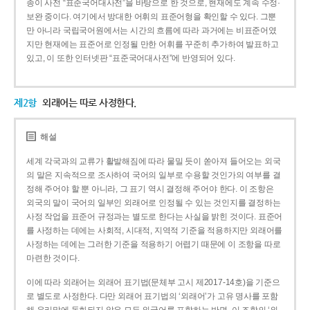
종이 사전 “표준국어대사전”을 바탕으로 한 것으로, 현재에도 계속 수정·
보완 중이다. 여기에서 방대한 어휘의 표준어형을 확인할 수 있다. 그뿐
만 아니라 국립국어원에서는 시간의 흐름에 따라 과거에는 비표준어였
지만 현재에는 표준어로 인정될 만한 어휘를 꾸준히 추가하여 발표하고
있고, 이 또한 인터넷판 “표준국어대사전”에 반영되어 있다.
제2항
외래어는 따로 사정한다.
해설
세계 각국과의 교류가 활발해짐에 따라 물밀 듯이 쏟아져 들어오는 외국
의 말은 지속적으로 조사하여 국어의 일부로 수용할 것인가의 여부를 결
정해 주어야 할 뿐 아니라, 그 표기 역시 결정해 주어야 한다. 이 조항은
외국의 말이 국어의 일부인 외래어로 인정될 수 있는 것인지를 결정하는
사정 작업을 표준어 규정과는 별도로 한다는 사실을 밝힌 것이다. 표준어
를 사정하는 데에는 사회적, 시대적, 지역적 기준을 적용하지만 외래어를
사정하는 데에는 그러한 기준을 적용하기 어렵기 때문에 이 조항을 따로
마련한 것이다.
이에 따라 외래어는 외래어 표기법(문체부 고시 제2017-14호)을 기준으
로 별도로 사정한다. 다만 외래어 표기법의 ‘외래어’가 고유 명사를 포함