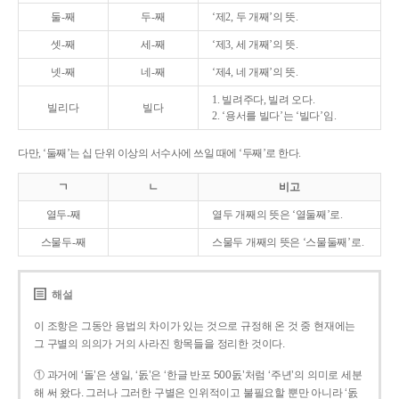
둘-째
두-째
‘제2, 두 개째’의 뜻.
셋-째
세-째
‘제3, 세 개째’의 뜻.
넷-째
네-째
‘제4, 네 개째’의 뜻.
1. 빌려주다, 빌려 오다.
빌리다
빌다
2. ‘용서를 빌다’는 ‘빌다’임.
다만, ‘둘째’는 십 단위 이상의 서수사에 쓰일 때에 ‘두째’로 한다.
ㄱ
ㄴ
비고
열두-째
열두 개째의 뜻은 ‘열둘째’로.
스물두-째
스물두 개째의 뜻은 ‘스물둘째’로.
해설
이 조항은 그동안 용법의 차이가 있는 것으로 규정해 온 것 중 현재에는
그 구별의 의의가 거의 사라진 항목들을 정리한 것이다.
① 과거에 ‘돌’은 생일, ‘돐’은 ‘한글 반포 500돐’처럼 ‘주년’의 의미로 세분
해 써 왔다. 그러나 그러한 구별은 인위적이고 불필요할 뿐만 아니라 ‘돐