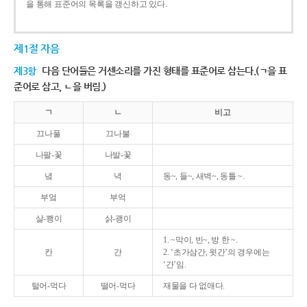
을 통해 표준어의 목록을 갱신하고 있다.
제1절 자음
제3항
다음 단어들은 거센소리를 가진 형태를 표준어로 삼는다.(ㄱ을 표
준어로 삼고, ㄴ을 버림.)
ㄱ
ㄴ
비고
끄나풀
끄나불
나팔-꽃
나발-꽃
녘
녁
동~, 들~, 새벽~, 동틀 ~.
부엌
부억
살-쾡이
삵-괭이
1. ~막이, 빈~, 방 한 ~.
칸
간
2. ‘초가삼간, 윗간’의 경우에는
‘간’임.
털어-먹다
떨어-먹다
재물을 다 없애다.