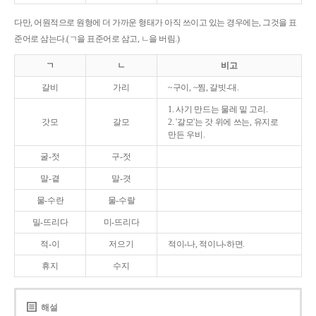
다만, 어원적으로 원형에 더 가까운 형태가 아직 쓰이고 있는 경우에는, 그것을 표
준어로 삼는다.(ㄱ을 표준어로 삼고, ㄴ을 버림.)
ㄱ
ㄴ
비고
갈비
가리
~구이, ~찜, 갈빗-대.
1. 사기 만드는 물레 밑 고리.
갓모
갈모
2. '갈모'는 갓 위에 쓰는, 유지로
만든 우비.
굴-젓
구-젓
말-곁
말-겻
물-수란
물-수랄
밀-뜨리다
미-뜨리다
적-이
저으기
적이-나, 적이나-하면.
휴지
수지
해설