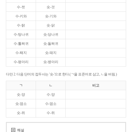
수-컷
숫-것
수-키와
숫-기와
수-탉
숫-닭
수-탕나귀
숫-당나귀
수-톨쩌귀
숫-돌쩌귀
수-퇘지
숫-돼지
수-평아리
숫-병아리
다만 2. 다음 단어의 접두사는 '숫-'으로 한다.(ㄱ을 표준어로 삼고, ㄴ을 버림.)
ㄱ
ㄴ
비고
숫-양
수-양
숫-염소
수-염소
숫-쥐
수-쥐
해설