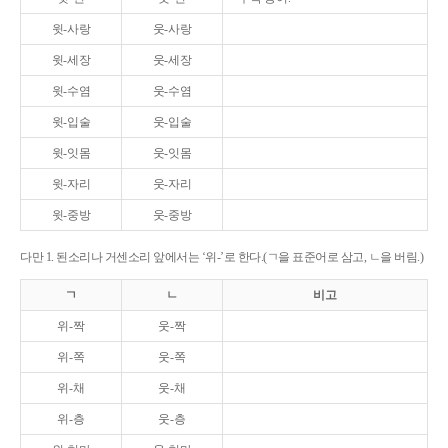
윗-사랑
웃-사랑
윗-세장
웃-세장
윗-수염
웃-수염
윗-입술
웃-입술
윗-잇몸
웃-잇몸
윗-자리
웃-자리
윗-중방
웃-중방
다만 1. 된소리나 거센소리 앞에서는 ‘위-’로 한다.(ㄱ을 표준어로 삼고, ㄴ을 버림.)
ㄱ
ㄴ
비고
위-짝
웃-짝
위-쪽
웃-쪽
위-채
웃-채
위-층
웃-층