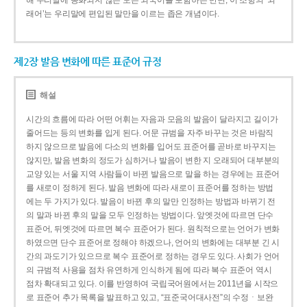
해 우리말에 동화되지 않은 모든 외국어를 포함하는 반면, 이 조항의 ‘외
래어’는 우리말에 편입된 말만을 이르는 좁은 개념이다.
제2장 발음 변화에 따른 표준어 규정
해설
시간의 흐름에 따라 어떤 어휘는 자음과 모음의 발음이 달라지고 길이가
줄어드는 등의 변화를 입게 된다. 어문 규범을 자주 바꾸는 것은 바람직
하지 않으므로 발음에 다소의 변화를 입어도 표준어를 곧바로 바꾸지는
않지만, 발음 변화의 정도가 심하거나 발음이 변한 지 오래되어 대부분의
교양 있는 서울 지역 사람들이 바뀐 발음으로 말을 하는 경우에는 표준어
를 새로이 정하게 된다. 발음 변화에 따라 새로이 표준어를 정하는 방법
에는 두 가지가 있다. 발음이 바뀐 후의 말만 인정하는 방법과 바뀌기 전
의 말과 바뀐 후의 말을 모두 인정하는 방법이다. 앞엣것에 따르면 단수
표준어, 뒤엣것에 따르면 복수 표준어가 된다. 원칙적으로는 언어가 변화
하였으면 단수 표준어로 정해야 하겠으나, 언어의 변화에는 대부분 긴 시
간의 과도기가 있으므로 복수 표준어로 정하는 경우도 있다. 사회가 언어
의 규범적 사용을 점차 유연하게 인식하게 됨에 따라 복수 표준어 역시
점차 확대되고 있다. 이를 반영하여 국립국어원에서는 2011년을 시작으
로 표준어 추가 목록을 발표하고 있고, “표준국어대사전”의 수정ㆍ보완