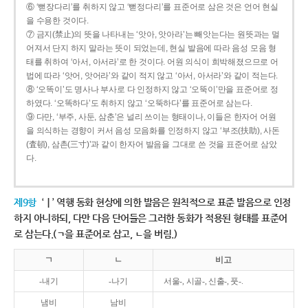
⑥ ‘뻗장다리’를 취하지 않고 ‘뻗정다리’를 표준어로 삼은 것은 언어 현실
을 수용한 것이다.
⑦ 금지(禁止)의 뜻을 나타내는 ‘앗아, 앗아라’는 빼앗는다는 원뜻과는 멀
어져서 단지 하지 말라는 뜻이 되었는데, 현실 발음에 따라 음성 모음 형
태를 취하여 ‘아서, 아서라’로 한 것이다. 어원 의식이 희박해졌으므로 어
법에 따라 ‘앗어, 앗어라’와 같이 적지 않고 ‘아서, 아서라’와 같이 적는다.
⑧ ‘오똑이’도 명사나 부사로 다 인정하지 않고 ‘오뚝이’만을 표준어로 정
하였다. ‘오똑하다’도 취하지 않고 ‘오뚝하다’를 표준어로 삼는다.
⑨ 다만, ‘부주, 사둔, 삼춘’은 널리 쓰이는 형태이나, 이들은 한자어 어원
을 의식하는 경향이 커서 음성 모음화를 인정하지 않고 ‘부조(扶助), 사돈
(査頓), 삼촌(三寸)’과 같이 한자어 발음을 그대로 쓴 것을 표준어로 삼았
다.
제9항
‘ㅣ’ 역행 동화 현상에 의한 발음은 원칙적으로 표준 발음으로 인정
하지 아니하되, 다만 다음 단어들은 그러한 동화가 적용된 형태를 표준어
로 삼는다.(ㄱ을 표준어로 삼고, ㄴ을 버림.)
ㄱ
ㄴ
비고
-내기
-나기
서울-, 시골-, 신출-, 풋-.
냄비
남비