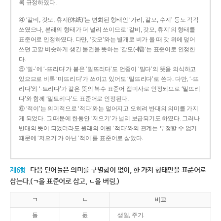
록 규정하였다.
④ ‘갈비, 갓모, 휴지(休紙)’는 변화된 형태인 ‘가리, 갈모, 수지’ 등도 각각
쓰였으나, 본래의 형태가 더 널리 쓰이므로 ‘갈비, 갓모, 휴지’의 형태를
표준어로 인정하였다. 다만, ‘갓모’와는 별개로 비가 올 때 갓 위에 덮어
쓰던 고깔 비슷하게 생긴 물건을 뜻하는 ‘갈모(-帽)’는 표준어로 인정한
다.
⑤ ‘밀-’에 ‘-뜨리다’가 붙은 ‘밀뜨리다’도 언중이 ‘밀다’의 뜻을 의식하고
있으므로 비록 ‘미뜨리다’가 쓰이고 있어도 ‘밀뜨리다’로 쓴다. 다만, ‘-뜨
리다’와 ‘-트리다’가 같은 뜻의 복수 표준어 접미사로 인정되므로 ‘밀뜨리
다’와 함께 ‘밀트리다’도 표준어로 인정된다.
⑥ ‘적이’는 의미적으로 ‘적다’와는 멀어지고 오히려 반대의 의미를 가지
게 되었다. 그 때문에 한동안 ‘저으기’가 널리 보급되기도 하였다. 그러나
반대의 뜻이 되었더라도 원래의 어원 ‘적다’와의 관계는 부정할 수 없기
때문에 ‘저으기’가 아닌 ‘적이’를 표준어로 삼았다.
제6항
다음 단어들은 의미를 구별함이 없이, 한 가지 형태만을 표준어로
삼는다.(ㄱ을 표준어로 삼고, ㄴ을 버림.)
ㄱ
ㄴ
비고
돌
돐
생일, 주기.