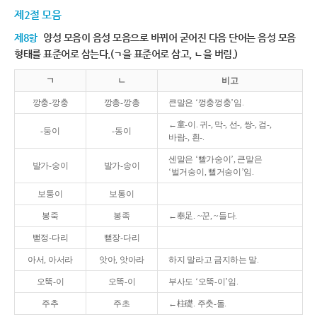
제2절 모음
제8항
양성 모음이 음성 모음으로 바뀌어 굳어진 다음 단어는 음성 모음
형태를 표준어로 삼는다.(ㄱ을 표준어로 삼고, ㄴ을 버림.)
ㄱ
ㄴ
비고
깡충-깡충
깡총-깡총
큰말은 ‘껑충껑충’임.
←童-이. 귀-, 막-, 선-, 쌍-, 검-,
-둥이
-동이
바람-, 흰-.
센말은 ‘빨가숭이’, 큰말은
발가-숭이
발가-송이
‘벌거숭이, 뻘거숭이’임.
보퉁이
보통이
봉죽
봉족
←奉足. ~꾼, ~들다.
뻗정-다리
뻗장-다리
아서, 아서라
앗아, 앗아라
하지 말라고 금지하는 말.
오뚝-이
오똑-이
부사도 ‘오뚝-이’임.
주추
주초
←柱礎. 주춧-돌.