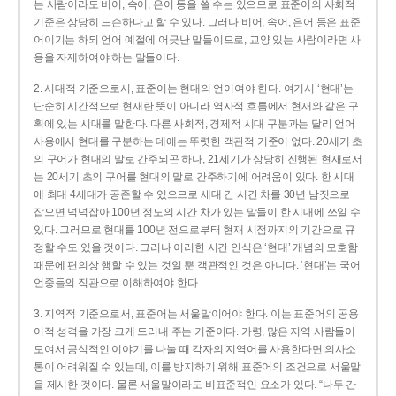
는 사람이라도 비어, 속어, 은어 등을 쓸 수는 있으므로 표준어의 사회적
기준은 상당히 느슨하다고 할 수 있다. 그러나 비어, 속어, 은어 등은 표준
어이기는 하되 언어 예절에 어긋난 말들이므로, 교양 있는 사람이라면 사
용을 자제하여야 하는 말들이다.
2. 시대적 기준으로서, 표준어는 현대의 언어여야 한다. 여기서 ‘현대’는
단순히 시간적으로 현재란 뜻이 아니라 역사적 흐름에서 현재와 같은 구
획에 있는 시대를 말한다. 다른 사회적, 경제적 시대 구분과는 달리 언어
사용에서 현대를 구분하는 데에는 뚜렷한 객관적 기준이 없다. 20세기 초
의 구어가 현대의 말로 간주되곤 하나, 21세기가 상당히 진행된 현재로서
는 20세기 초의 구어를 현대의 말로 간주하기에 어려움이 있다. 한 시대
에 최대 4세대가 공존할 수 있으므로 세대 간 시간 차를 30년 남짓으로
잡으면 넉넉잡아 100년 정도의 시간 차가 있는 말들이 한 시대에 쓰일 수
있다. 그러므로 현대를 100년 전으로부터 현재 시점까지의 기간으로 규
정할 수도 있을 것이다. 그러나 이러한 시간 인식은 ‘현대’ 개념의 모호함
때문에 편의상 행할 수 있는 것일 뿐 객관적인 것은 아니다. ‘현대’는 국어
언중들의 직관으로 이해하여야 한다.
3. 지역적 기준으로서, 표준어는 서울말이어야 한다. 이는 표준어의 공용
어적 성격을 가장 크게 드러내 주는 기준이다. 가령, 많은 지역 사람들이
모여서 공식적인 이야기를 나눌 때 각자의 지역어를 사용한다면 의사소
통이 어려워질 수 있는데, 이를 방지하기 위해 표준어의 조건으로 서울말
을 제시한 것이다. 물론 서울말이라도 비표준적인 요소가 있다. “나두 간