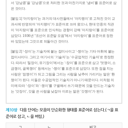
서 ‘강남콩’을 ‘강낭콩’으로 처리한 것과 마찬가지로 ‘냄비’를 표준어로 삼
은 것이다.
[붙임 1] ‘아지랑이’는 과거의 대사전들에서 ‘아지랭이’로 고쳐진 것이 교
과서에 반영되어 ‘아지랭이’가 표준어로 쓰여 왔으나, 현대 언중의 직관
이 ‘아지랑이’를 표준으로 인식하는 경향이 강해 ‘아지랑이’를 표준어로
삼았다. 1936년 “조선어 표준말 모음”에서 ‘아지랑이’를 표준어로 정한
바 있었는데 그것으로 되돌아간 것이다.
[붙임 2] ‘-장이’는 기술자에 붙는 접미사이고 ‘-쟁이’는 기타 어휘에 붙는
접미사이다. 그리고 여기서의 ‘기술자’는 ‘수공업적인 기술자’로 한정한
다. 따라서 ‘칠장이, 유기장이’에서는 ‘-장이’를 표준으로 삼고 ‘멋쟁이, 소
금쟁이, 골목쟁이’ 등에서는 ‘-쟁이’를 표준으로 삼았다. 또한 점을 치는
사람은 ‘점쟁이’가 되고 그림을 그리는 사람을 낮추어 가리키는 말은 ‘환
쟁이’가 된다. 이들은 수공업적인 기술자가 아니기 때문이다. 이처럼 의
미에 따라 ‘-장이’와 ‘-쟁이’를 구별해서 쓰기 때문에 갓을 만드는 기술자
는 ‘갓장이’, 갓을 쓴 사람을 낮잡아 이르는 말은 ‘갓쟁이’가 된다.
제10항
다음 단어는 모음이 단순화한 형태를 표준어로 삼는다.(ㄱ을 표
준어로 삼고, ㄴ을 버림.)
ㄱ
ㄴ
비고