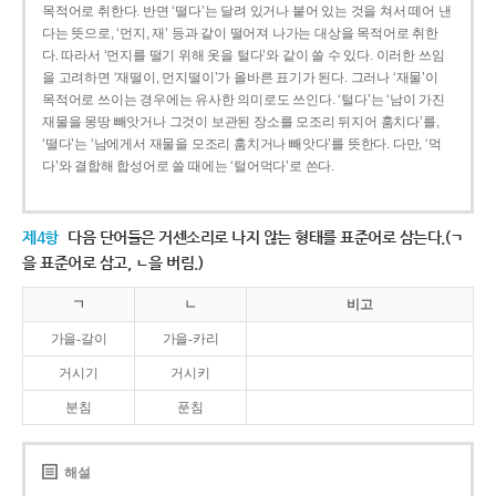
목적어로 취한다. 반면 ‘떨다’는 달려 있거나 붙어 있는 것을 쳐서 떼어 낸
다는 뜻으로, ‘먼지, 재’ 등과 같이 떨어져 나가는 대상을 목적어로 취한
다. 따라서 ‘먼지를 떨기 위해 옷을 털다’와 같이 쓸 수 있다. 이러한 쓰임
을 고려하면 ‘재떨이, 먼지떨이’가 올바른 표기가 된다. 그러나 ‘재물’이
목적어로 쓰이는 경우에는 유사한 의미로도 쓰인다. ‘털다’는 ‘남이 가진
재물을 몽땅 빼앗거나 그것이 보관된 장소를 모조리 뒤지어 훔치다’를,
‘떨다’는 ‘남에게서 재물을 모조리 훔치거나 빼앗다’를 뜻한다. 다만, ‘먹
다’와 결합해 합성어로 쓸 때에는 ‘털어먹다’로 쓴다.
제4항
다음 단어들은 거센소리로 나지 않는 형태를 표준어로 삼는다.(ㄱ
을 표준어로 삼고, ㄴ을 버림.)
ㄱ
ㄴ
비고
가을-갈이
가을-카리
거시기
거시키
분침
푼침
해설