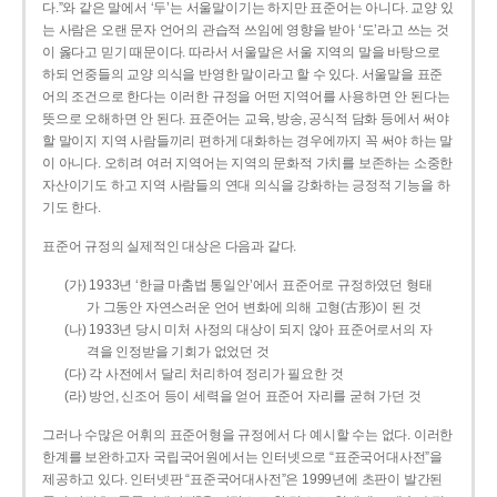
다.”와 같은 말에서 ‘두’는 서울말이기는 하지만 표준어는 아니다. 교양 있
는 사람은 오랜 문자 언어의 관습적 쓰임에 영향을 받아 ‘도’라고 쓰는 것
이 옳다고 믿기 때문이다. 따라서 서울말은 서울 지역의 말을 바탕으로
하되 언중들의 교양 의식을 반영한 말이라고 할 수 있다. 서울말을 표준
어의 조건으로 한다는 이러한 규정을 어떤 지역어를 사용하면 안 된다는
뜻으로 오해하면 안 된다. 표준어는 교육, 방송, 공식적 담화 등에서 써야
할 말이지 지역 사람들끼리 편하게 대화하는 경우에까지 꼭 써야 하는 말
이 아니다. 오히려 여러 지역어는 지역의 문화적 가치를 보존하는 소중한
자산이기도 하고 지역 사람들의 연대 의식을 강화하는 긍정적 기능을 하
기도 한다.
표준어 규정의 실제적인 대상은 다음과 같다.
(가) 1933년 ‘한글 마춤법 통일안’에서 표준어로 규정하였던 형태
가 그동안 자연스러운 언어 변화에 의해 고형(古形)이 된 것
(나) 1933년 당시 미처 사정의 대상이 되지 않아 표준어로서의 자
격을 인정받을 기회가 없었던 것
(다) 각 사전에서 달리 처리하여 정리가 필요한 것
(라) 방언, 신조어 등이 세력을 얻어 표준어 자리를 굳혀 가던 것
그러나 수많은 어휘의 표준어형을 규정에서 다 예시할 수는 없다. 이러한
한계를 보완하고자 국립국어원에서는 인터넷으로 “표준국어대사전”을
제공하고 있다. 인터넷판 “표준국어대사전”은 1999년에 초판이 발간된