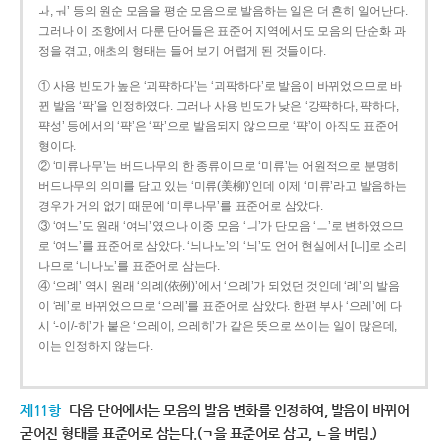
ㅘ, ㅝ’ 등의 원순 모음을 평순 모음으로 발음하는 일은 더 흔히 일어난다.
그러나 이 조항에서 다룬 단어들은 표준어 지역에서도 모음의 단순화 과
정을 겪고, 애초의 형태는 들어 보기 어렵게 된 것들이다.
① 사용 빈도가 높은 ‘괴퍅하다’는 ‘괴팍하다’로 발음이 바뀌었으므로 바
뀐 발음 ‘팍’을 인정하였다. 그러나 사용 빈도가 낮은 ‘강퍅하다, 퍅하다,
퍅성’ 등에서의 ‘퍅’은 ‘팍’으로 발음되지 않으므로 ‘퍅’이 아직도 표준어
형이다.
② ‘미류나무’는 버드나무의 한 종류이므로 ‘미류’는 어원적으로 분명히
버드나무의 의미를 담고 있는 ‘미류(美柳)’인데 이제 ‘미류’라고 발음하는
경우가 거의 없기 때문에 ‘미루나무’를 표준어로 삼았다.
③ ‘여느’도 원래 ‘여늬’였으나 이중 모음 ‘ㅢ’가 단모음 ‘ㅡ’로 변하였으므
로 ‘여느’를 표준어로 삼았다. ‘늬나노’의 ‘늬’도 언어 현실에서 [니]로 소리
나므로 ‘니나노’를 표준어로 삼는다.
④ ‘으례’ 역시 원래 ‘의례(依例)’에서 ‘으례’가 되었던 것인데 ‘례’의 발음
이 ‘레’로 바뀌었으므로 ‘으레’를 표준어로 삼았다. 한편 부사 ‘으레’에 다
시 ‘-이/-히’가 붙은 ‘으레이, 으레히’가 같은 뜻으로 쓰이는 일이 많은데,
이는 인정하지 않는다.
제11항
다음 단어에서는 모음의 발음 변화를 인정하여, 발음이 바뀌어
굳어진 형태를 표준어로 삼는다.(ㄱ을 표준어로 삼고, ㄴ을 버림.)