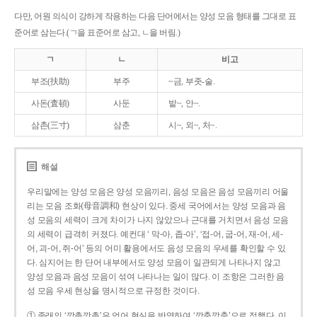
다만, 어원 의식이 강하게 작용하는 다음 단어에서는 양성 모음 형태를 그대로 표
준어로 삼는다.(ㄱ을 표준어로 삼고, ㄴ을 버림.)
ㄱ
ㄴ
비고
부조(扶助)
부주
~금, 부좃-술.
사돈(査頓)
사둔
밭~, 안~.
삼촌(三寸)
삼춘
시~, 외~, 처~.
해설
우리말에는 양성 모음은 양성 모음끼리, 음성 모음은 음성 모음끼리 어울
리는 모음 조화(母音調和) 현상이 있다. 중세 국어에서는 양성 모음과 음
성 모음의 세력이 크게 차이가 나지 않았으나 근대를 거치면서 음성 모음
의 세력이 급격히 커졌다. 예컨대 ‘ 막-아, 좁-아’, ‘접-어, 굽-어, 재-어, 세-
어, 괴-어, 쥐-어’ 등의 어미 활용에서도 음성 모음의 우세를 확인할 수 있
다. 심지어는 한 단어 내부에서도 양성 모음이 일관되게 나타나지 않고
양성 모음과 음성 모음이 섞여 나타나는 일이 많다. 이 조항은 그러한 음
성 모음 우세 현상을 명시적으로 규정한 것이다.
① 종래의 ‘깡총깡총’은 언어 현실을 반영하여 ‘깡충깡충’으로 정했다. 이