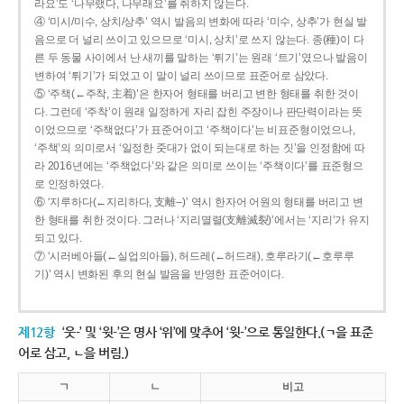
라요’도 ‘나무랬다, 나무래요’를 취하지 않는다.
④ ‘미시/미수, 상치/상추’ 역시 발음의 변화에 따라 ‘미수, 상추’가 현실 발
음으로 더 널리 쓰이고 있으므로 ‘미시, 상치’로 쓰지 않는다. 종(種)이 다
른 두 동물 사이에서 난 새끼를 말하는 ‘튀기’는 원래 ‘트기’였으나 발음이
변하여 ‘튀기’가 되었고 이 말이 널리 쓰이므로 표준어로 삼았다.
⑤ ‘주책(←주착, 主着)’은 한자어 형태를 버리고 변한 형태를 취한 것이
다. 그런데 ‘주착’이 원래 일정하게 자리 잡힌 주장이나 판단력이라는 뜻
이었으므로 ‘주책없다’가 표준어이고 ‘주책이다’는 비표준형이었으나,
‘주책’의 의미로서 ‘일정한 줏대가 없이 되는대로 하는 짓’을 인정함에 따
라 2016년에는 ‘주책없다’와 같은 의미로 쓰이는 ‘주책이다’를 표준형으
로 인정하였다.
⑥ ‘지루하다(←지리하다, 支離--)’ 역시 한자어 어원의 형태를 버리고 변
한 형태를 취한 것이다. 그러나 ‘지리멸렬(支離滅裂)’에서는 ‘지리’가 유지
되고 있다.
⑦ ‘시러베아들(←실업의아들), 허드레(←허드래), 호루라기(←호루루
기)’ 역시 변화된 후의 현실 발음을 반영한 표준어이다.
제12항
‘웃-’ 및 ‘윗-’은 명사 ‘위’에 맞추어 ‘윗-’으로 통일한다.(ㄱ을 표준
어로 삼고, ㄴ을 버림.)
ㄱ
ㄴ
비고