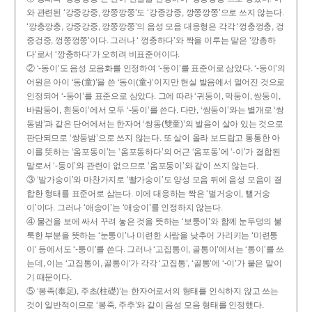
와 관련된 ‘강중강중, 깡쭝깡쭝’도 ‘강종강종, 깡쫑깡쫑’으로 쓰지 않는다.
‘깡충깡충, 강중강중, 깡쭝깡쭝’의 음성 모음 대응형은 각각 ‘껑충껑충, 겅
중겅중, 껑쭝껑쭝’이다. 그러나 ‘ 껑충하다’와 짝을 이루는 말은 ‘깡총하
다’로서 ‘깡충하다’가 오히려 비표준어이다.
② ‘-동이’도 음성 모음화를 인정하여 ‘-둥이’를 표준어로 삼았다. ‘-둥이’의
어원은 아이 ‘동(童)’을 쓴 ‘동이(童-)’이지만 현실 발음에서 멀어진 것으로
인정되어 ‘-둥이’를 표준으로 삼았다. 그에 따라 ‘귀둥이, 막둥이, 쌍둥이,
바람둥이, 흰둥이’에서 모두 ‘-둥이’를 쓴다. 다만, ‘쌍둥이’와는 별개로 ‘쌍
동밤’과 같은 단어에서는 한자어 ‘쌍동(雙童)’의 발음이 살아 있는 것으로
판단되므로 ‘쌍둥밤’으로 쓰지 않는다. 또 살이 올라 보드랍고 통통한 아
이를 뜻하는 ‘옴포동이’는 ‘옴포동하다’의 어근 ‘옴포동’에 ‘-이’가 결합된
말로서 ‘-둥이’와 관련이 없으므로 ‘옴포둥이’와 같이 쓰지 않는다.
③ ‘발가숭이’와 마찬가지로 ‘빨가숭이’도 양성 모음 뒤에 음성 모음이 결
합한 형태를 표준어로 삼는다. 이에 대응하는 짝은 ‘벌거숭이, 뻘거숭
이’이다. 그러나 ‘애송이’는 ‘애숭이’를 인정하지 않는다.
④ 물건을 보에 싸서 꾸려 놓은 것을 뜻하는 ‘보퉁이’와 함께 눈두덩의 불
룩한 부분을 뜻하는 ‘눈퉁이’나 미련한 사람을 낮추어 가리키는 ‘미련퉁
이’ 등에서도 ‘-퉁이’를 쓴다. 그러나 ‘고집통이, 골통이’에서는 ‘통이’를 쓰
는데, 이는 ‘고집통이, 골통이’가 각각 ‘고집통’, ‘골통’에 ‘-이’가 붙은 말이
기 때문이다.
⑤ ‘봉족(奉足), 주초(柱礎)’는 한자어로서의 형태를 인식하지 않고 쓰는
것이 일반적이므로 ‘봉죽, 주추’와 같이 음성 모음 형태를 인정했다.