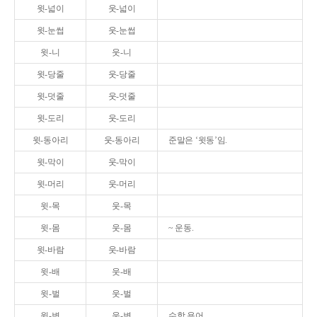
윗-넓이
웃-넓이
윗-눈썹
웃-눈썹
윗-니
웃-니
윗-당줄
웃-당줄
윗-덧줄
웃-덧줄
윗-도리
웃-도리
윗-동아리
웃-동아리
준말은 ‘윗동’임.
윗-막이
웃-막이
윗-머리
웃-머리
윗-목
웃-목
윗-몸
웃-몸
~ 운동.
윗-바람
웃-바람
윗-배
웃-배
윗-벌
웃-벌
윗-변
웃-변
수학 용어.