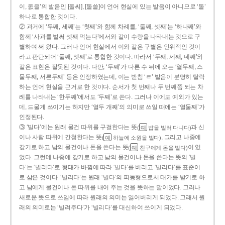
이, 돐을’의 발음인 [돌씨], [돌쓸]이 언어 현실에 있는 발음이 아니므로 ‘돌’
하나로 통합한 것이다.
② 과거에 ‘두째, 세째’는 ‘첫째’와 함께 차례를, ‘둘째, 셋째’는 ‘하나째’와
함께 ‘사과를 벌써 셋째 먹는다’에서와 같이 수량을 나타내는 것으로 구
별하여 써 왔다. 그러나 언어 현실에서 이와 같은 구별은 인위적인 것이
라고 판단되어 ‘둘째, 셋째’로 통합한 것이다. 따라서 ‘두째, 세째, 네째’와
같은 표현은 잘못된 것이다. 다만, ‘두째’가 다른 수 뒤에 오는 ‘열두째, 스
물두째, 서른두째’ 등은 인정하였는데, 이는 받침 ‘ㄹ’ 발음이 분명히 탈락
하는 언어 현실을 근거로 한 것이다. 순서가 첫 번째나 두 번째쯤 되는 차
례를 나타내는 ‘한두째’에서도 ‘두째’로 쓴다. 그러나 이에도 예외가 있는
데, 드물게 쓰이기는 하지만 ‘열두 개째’의 의미로 쓰일 때에는 ‘열둘째’가
인정된다.
③ ‘빌다’에는 원래 물건 따위를 구걸한다는 뜻
과 신
(
밥을 빌러 다니다)
예
이나 사람 따위에 간청한다는 뜻
, 그리고 나중에
(
하늘에 소원을 빌다)
예
갚기로 하고 남의 물건이나 돈을 쓴다는 뜻
이 있
(
친구에게 돈을 빌다)
예
었다. 그런데 나중에 갚기로 하고 남의 물건이나 돈을 쓴다는 뜻의 ‘빌
다’는 ‘빌리다’로 형태가 바뀜에 따라 ‘빌다’를 버리고 ‘빌리다’를 표준어
로 삼은 것이다. ‘빌리다’는 원래 ‘빌다’의 피동형으로서 대가를 받기로 하
고 남에게 물건이나 돈 따위를 내어 주는 것을 뜻하는 말이었다. 그러나
새로운 뜻으로 쓰임에 따라 원래의 의미는 잃어버리게 되었다. 그래서 원
래의 의미로는 ‘빌려주다’가 ‘빌리다’를 대신하여 쓰이게 되었다.