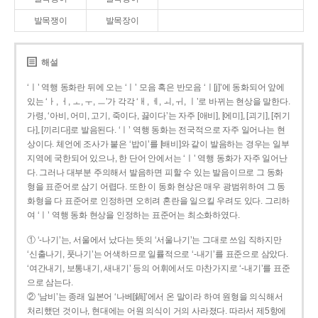
발목쟁이
발목장이
해설
‘ㅣ’ 역행 동화란 뒤에 오는 ‘ㅣ’ 모음 혹은 반모음 ‘ㅣ[j]’에 동화되어 앞에
있는 ‘ㅏ, ㅓ, ㅗ, ㅜ, ㅡ’가 각각 ‘ㅐ, ㅔ, ㅚ, ㅟ, ㅣ’로 바뀌는 현상을 말한다.
가령, ‘아비, 어미, 고기, 죽이다, 끓이다’는 자주 [애비], [에미], [괴기], [쥐기
다], [끼리다]로 발음된다. ‘ㅣ’ 역행 동화는 전국적으로 자주 일어나는 현
상이다. 체언에 조사가 붙은 ‘밥이’를 [배비]와 같이 발음하는 경우는 일부
지역에 국한되어 있으나, 한 단어 안에서는 ‘ㅣ’ 역행 동화가 자주 일어난
다. 그러나 대부분 주의해서 발음하면 피할 수 있는 발음이므로 그 동화
형을 표준어로 삼기 어렵다. 또한 이 동화 현상은 매우 광범위하여 그 동
화형을 다 표준어로 인정하면 오히려 혼란을 일으킬 우려도 있다. 그리하
여 ‘ㅣ’ 역행 동화 현상을 인정하는 표준어는 최소화하였다.
① ‘-나기’는, 서울에서 났다는 뜻의 ‘서울나기’는 그대로 쓰임 직하지만
‘신출나기, 풋나기’는 어색하므로 일률적으로 ‘-내기’를 표준으로 삼았다.
‘여간내기, 보통내기, 새내기’ 등의 어휘에서도 마찬가지로 ‘-내기’를 표준
으로 삼는다.
② ‘남비’는 종래 일본어 ‘나베[鍋]’에서 온 말이라 하여 원형을 의식해서
처리했던 것이나, 현대에는 어원 의식이 거의 사라졌다. 따라서 제5항에