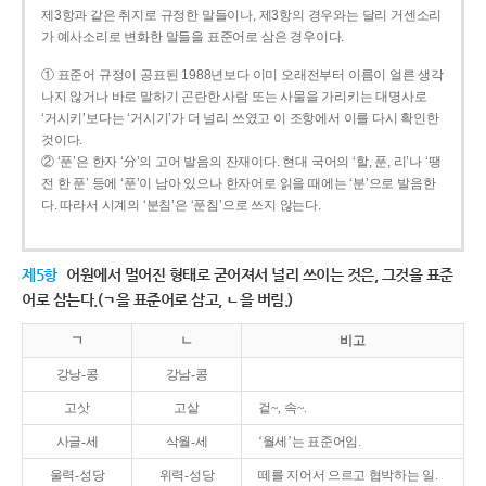
제3항과 같은 취지로 규정한 말들이나, 제3항의 경우와는 달리 거센소리
가 예사소리로 변화한 말들을 표준어로 삼은 경우이다.
① 표준어 규정이 공표된 1988년보다 이미 오래전부터 이름이 얼른 생각
나지 않거나 바로 말하기 곤란한 사람 또는 사물을 가리키는 대명사로
‘거시키’보다는 ‘거시기’가 더 널리 쓰였고 이 조항에서 이를 다시 확인한
것이다.
② ‘푼’은 한자 ‘分’의 고어 발음의 잔재이다. 현대 국어의 ‘할, 푼, 리’나 ‘땡
전 한 푼’ 등에 ‘푼’이 남아 있으나 한자어로 읽을 때에는 ‘분’으로 발음한
다. 따라서 시계의 ‘분침’은 ‘푼침’으로 쓰지 않는다.
제5항
어원에서 멀어진 형태로 굳어져서 널리 쓰이는 것은, 그것을 표준
어로 삼는다.(ㄱ을 표준어로 삼고, ㄴ을 버림.)
ㄱ
ㄴ
비고
강낭-콩
강남-콩
고삿
고샅
겉~, 속~.
사글-세
삭월-세
‘월세’는 표준어임.
울력-성당
위력-성당
떼를 지어서 으르고 협박하는 일.