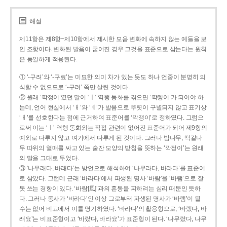
해설
제11항은 제8항~제10항에서 제시한 모음 변화에 속하지 않는 예들을 보
인 조항이다. 변화된 발음이 굳어진 경우 그것을 표준으로 삼는다는 원칙
은 동일하게 적용된다.
① ‘-구려’와 ‘-구료’는 미묘한 의미 차가 있는 듯도 하나 언중이 분명히 의
식할 수 없으므로 ‘-구려’ 쪽만 살린 것이다.
② 원래 ‘깍정이’였던 말이 ‘ㅣ’ 역행 동화를 겪으면 ‘깍젱이’가 되어야 하
는데, 언어 현실에서 ‘ㅐ’와 ‘ㅔ’가 발음으로 뚜렷이 구별되지 않고 표기상
‘ㅐ’를 선호한다는 점에 근거하여 표준어를 ‘깍쟁이’로 정하였다. 그럼으
로써 이는 ‘ㅣ’ 역행 동화와는 직접 관련이 없어진 표준어가 되어 제9항의
예외로 다루지 않고 여기에서 다루게 된 것이다. 그러나 밤나무, 떡갈나
무 따위의 열매를 싸고 있는 술잔 모양의 받침을 뜻하는 ‘깍정이’는 원래
의 말을 그대로 두었다.
③ ‘나무래다, 바래다’는 방언으로 해석하여 ‘나무라다, 바라다’를 표준어
로 삼았다. 그런데 근래 ‘바라다’에서 파생된 명사 ‘바람’을 ‘바램’으로 잘
못 쓰는 경향이 있다. ‘바람[風]’과의 혼동을 피하려는 심리 때문인 듯하
다. 그러나 동사가 ‘바라다’인 이상 그로부터 파생된 명사가 ‘바램’이 될
수는 없어 비고에서 이를 명기하였다. ‘바라다’의 활용형으로, ‘바랬다, 바
래요’는 비표준형이고 ‘바랐다, 바라요’가 표준형이 된다. ‘나무랐다, 나무