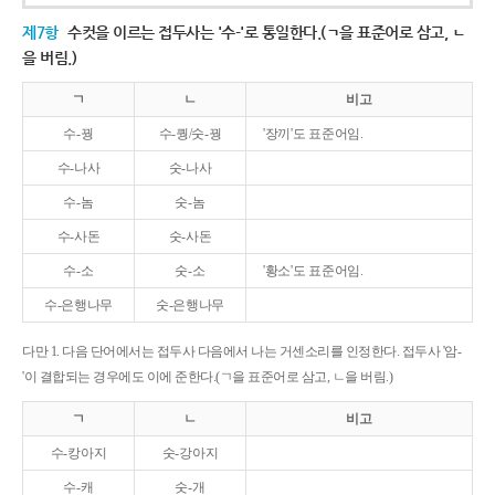
제7항
수컷을 이르는 접두사는 '수-'로 통일한다.(ㄱ을 표준어로 삼고, ㄴ
을 버림.)
ㄱ
ㄴ
비고
수-꿩
수-퀑/숫-꿩
'장끼'도 표준어임.
수-나사
숫-나사
수-놈
숫-놈
수-사돈
숫-사돈
수-소
숫-소
'황소'도 표준어임.
수-은행나무
숫-은행나무
다만 1. 다음 단어에서는 접두사 다음에서 나는 거센소리를 인정한다. 접두사 '암-
'이 결합되는 경우에도 이에 준한다.(ㄱ을 표준어로 삼고, ㄴ을 버림.)
ㄱ
ㄴ
비고
수-캉아지
숫-강아지
수-캐
숫-개