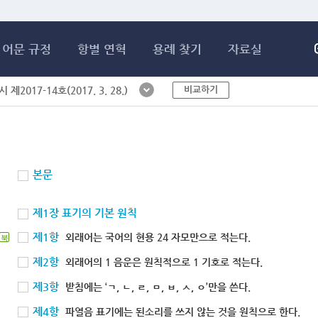
메인콘텐츠 바로가기
어문 규정
항별 연혁
용례 찾기
자료실
비교하기
제2017-14호(2017. 3. 28.)
본문
제1장 표기의 기본 원칙
제1항
외래어는 국어의 현용 24 자모만으로 적는다.
북
제2항
외래어의 1 음운은 원칙적으로 1 기호로 적는다.
제3항
받침에는 ‘ㄱ, ㄴ, ㄹ, ㅁ, ㅂ, ㅅ, ㅇ’만을 쓴다.
제4항
파열음 표기에는 된소리를 쓰지 않는 것을 원칙으로 한다.