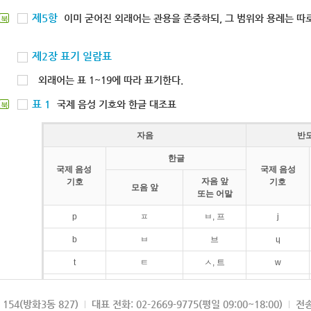
제5항
이미 굳어진 외래어는 관용을 존중하되, 그 범위와 용례는 따로
북
제2장 표기 일람표
외래어는 표 1~19에 따라 표기한다.
표 1
국제 음성 기호와 한글 대조표
북
자음
반
한글
국제 음성
국제 음성
자음 앞
기호
기호
모음 앞
또는 어말
p
ㅍ
ㅂ, 프
j
b
ㅂ
브
ɥ
t
ㅌ
ㅅ, 트
w
d
ㄷ
드
154(방화3동 827)
대표 전화: 02-2669-9775(평일 09:00~18:00)
전송
k
ㅋ
ㄱ, 크