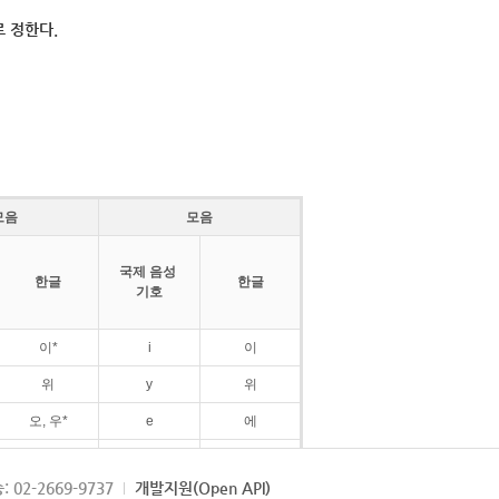
 정한다.
모음
모음
국제 음성
한글
한글
기호
이*
i
이
위
y
위
오, 우*
e
에
ø
외
: 02-2669-9737
개발지원(Open API)
ɛ
에