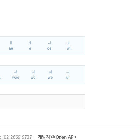
ㅐ
ㅔ
ㅚ
ㅟ
ae
e
oe
wi
ㅘ
ㅙ
ㅝ
ㅞ
ㅢ
a
wae
wo
we
ui
: 02-2669-9737
개발지원(Open API)