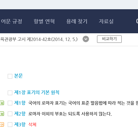
메인콘텐츠 바로가기
어문 규정
항별 연혁
용례 찾기
자료실
비교하기
체육관광부 고시 제2014-42호(2014. 12. 5.)
본문
제1장 표기의 기본 원칙
제1항
국어의 로마자 표기는 국어의 표준 발음법에 따라 적는 것을 
북
제2항
로마자 이외의 부호는 되도록 사용하지 않는다.
북
제3항
삭제
연