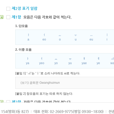
제2장 표기 일람
제1항
모음은 다음 각호와 같이 적는다.
북
1. 단모음
ㅏ
ㅓ
ㅗ
ㅜ
ㅡ
ㅣ
a
eo
o
u
eu
i
2. 이중 모음
ㅑ
ㅕ
ㅛ
ㅠ
ㅒ
ㅖ
ya
yeo
yo
yu
yae
ye
w
[붙임 1] ‘ㅢ’는 ‘ㅣ’로 소리 나더라도 ui로 적는다.
(보기) 광희문 Gwanghuimun
[붙임 2] 장모음의 표기는 따로 하지 않는다.
제2항
자음은 다음 각호와 같이 적는다.
북
1. 파열음
154(방화3동 827)
대표 전화: 02-2669-9775(평일 09:00~18:00)
전송