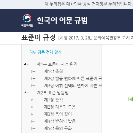
이 누리집은 대한민국 공식 전자정부 누리집입니다.
표준어 규정
[시행 2017. 3. 28.] 문화체육관광부 고시 제2
하위 항목 전체 열기
제1부 표준어 사정 원칙
제1장 총칙
제2장 발음 변화에 따른 표준어 규정
제3장 어휘 선택의 변화에 따른 표준어 규정
제2부 표준 발음법
제1장 총칙
북
제2장 자음과 모음
제3장 음의 길이
제4장 받침의 발음
제5장 음의 동화