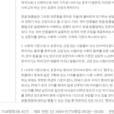
역적으로나 사회적으로 여러 가지로 나타나는 경우가 많은데, 이러한 여
시하고자 하는 것이 표준어 규정의 목적이다.
한글 맞춤법은 그러한 표준형을 문자로 적을 때 올바르게 표기하는 방법
의 전제가 되는 규정이라고 할 수 있다. 다만, 국어 언중들은 한글 맞춤
춤법으로 일원화하여 이해하는 경향이 있어서, 한글 맞춤법에는 표준어
있다. 이는 국어 언중들에게 실용적인 성격의 어문 규정을 제공하려는 
는 표준어를 정하는 사회적, 시대적, 지역적 기준이 제시되어 있다.
1. 사회적 기준으로서, 표준어는 교양 있는 사람들이 쓰는 언어여야 한다
루어지는 품위’를 뜻하므로 교양 있는 사람이란 사회적 품위를 갖춘 사람
어, 은어 등을 쓸 수는 있으므로 표준어의 사회적 기준은 상당히 느슨하다고
준어이기는 하되 언어 예절에 어긋난 말들이므로, 교양 있는 사람이라면
2. 시대적 기준으로서, 표준어는 현대의 언어여야 한다. 여기서 ‘현대
흐름에서 현재와 같은 구획에 있는 시대를 말한다. 다른 사회적, 경제적
하는 데에는 뚜렷한 객관적 기준이 없다. 20세기 초의 구어가 현대의 말
로서는 20세기 초의 구어를 현대의 말로 간주하기에 어려움이 있다. 한
시간 차를 30년 남짓으로 잡으면 넉넉잡아 100년 정도의 시간 차가 있
를 100년 전으로부터 현재 시점까지의 기간으로 규정할 수도 있을 것이다
호함 때문에 편의상 행할 수 있는 것일 뿐 객관적인 것은 아니다. ‘현대
3. 지역적 기준으로서, 표준어는 서울말이어야 한다. 이는 표준어의 공
154(방화3동 827)
대표 전화: 02-2669-9775(평일 09:00~18:00)
전송