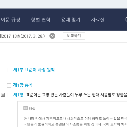
메인콘텐츠 바로가기
어문 규정
항별 연혁
용례 찾기
자료실
비교하기
017-13호(2017. 3. 28.)
제1부 표준어 사정 원칙
제1장 총칙
제1항
표준어는 교양 있는 사람들이 두루 쓰는 현대 서울말로 정함을
해설
한 나라 안에서 지역적으로나 사회적으로 여러 형태로 쓰이는 말을 단수
국민들의 효율적이고 통일된 의사소통을 위한 것이다. 국어 토박이 화자