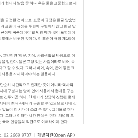
러 형태나 발음 중 하나 혹은 둘을 표준형으로 제
을 규정한 것이므로, 표준어 규정은 한글 맞춤법
법과 표준어 규정을 뚜렷이 구별하지 않고 한글 맞
 규정에 귀속되어야 할 만한 예가 많이 포함되어
의도에서 비롯된 것이다. 이 표준어 규정 제1항에
. 교양이란 ‘학문, 지식, 사회생활을 바탕으로 이
을 말한다. 물론 교양 있는 사람이라도 비어, 속
 할 수 있다. 그러나 비어, 속어, 은어 등은 표
 사용을 자제하여야 하는 말들이다.
’는 단순히 시간적으로 현재란 뜻이 아니라 역사적
 시대 구분과는 달리 언어 사용에서 현대를 구분
로 간주되곤 하나, 21세기가 상당히 진행된 현재
 시대에 최대 4세대가 공존할 수 있으므로 세대 간
는 말들이 한 시대에 쓰일 수 있다. 그러므로 현대
. 그러나 이러한 시간 인식은 ‘현대’ 개념의 모
’는 국어 언중들의 직관으로 이해하여야 한다.
용어적 성격을 가장 크게 드러내 주는 기준이다.
: 02-2669-9737
개발지원(Open API)