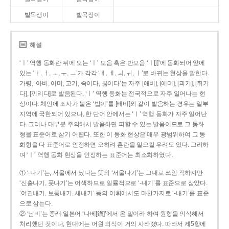
발목쟁이
발목장이
해설
‘ㅣ’ 역행 동화란 뒤에 오는 ‘ㅣ’ 모음 혹은 반모음 ‘ㅣ[j]’에 동화되어 앞에
있는 ‘ㅏ, ㅓ, ㅗ, ㅜ, ㅡ’가 각각 ‘ㅐ, ㅔ, ㅚ, ㅟ, ㅣ’로 바뀌는 현상을 말한다.
가령, ‘아비, 어미, 고기, 죽이다, 끓이다’는 자주 [애비], [에미], [괴기], [쥐기
다], [끼리다]로 발음된다. ‘ㅣ’ 역행 동화는 전국적으로 자주 일어나는 현
상이다. 체언에 조사가 붙은 ‘밥이’를 [배비]와 같이 발음하는 경우는 일부
지역에 국한되어 있으나, 한 단어 안에서는 ‘ㅣ’ 역행 동화가 자주 일어난
다. 그러나 대부분 주의해서 발음하면 피할 수 있는 발음이므로 그 동화
형을 표준어로 삼기 어렵다. 또한 이 동화 현상은 매우 광범위하여 그 동
화형을 다 표준어로 인정하면 오히려 혼란을 일으킬 우려도 있다. 그리하
여 ‘ㅣ’ 역행 동화 현상을 인정하는 표준어는 최소화하였다.
① ‘-나기’는, 서울에서 났다는 뜻의 ‘서울나기’는 그대로 쓰임 직하지만
‘신출나기, 풋나기’는 어색하므로 일률적으로 ‘-내기’를 표준으로 삼았다.
‘여간내기, 보통내기, 새내기’ 등의 어휘에서도 마찬가지로 ‘-내기’를 표준
으로 삼는다.
② ‘남비’는 종래 일본어 ‘나베[鍋]’에서 온 말이라 하여 원형을 의식해서
처리했던 것이나, 현대에는 어원 의식이 거의 사라졌다. 따라서 제5항에