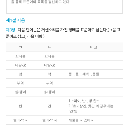
을 통해 표준어의 목록을 갱신하고 있다.
제1절 자음
제3항
다음 단어들은 거센소리를 가진 형태를 표준어로 삼는다.(ㄱ을 표
준어로 삼고, ㄴ을 버림.)
ㄱ
ㄴ
비고
끄나풀
끄나불
나팔-꽃
나발-꽃
녘
녁
동~, 들~, 새벽~, 동틀 ~.
부엌
부억
살-쾡이
삵-괭이
1. ~막이, 빈~, 방 한 ~.
칸
간
2. ‘초가삼간, 윗간’의 경우에는
‘간’임.
털어-먹다
떨어-먹다
재물을 다 없애다.