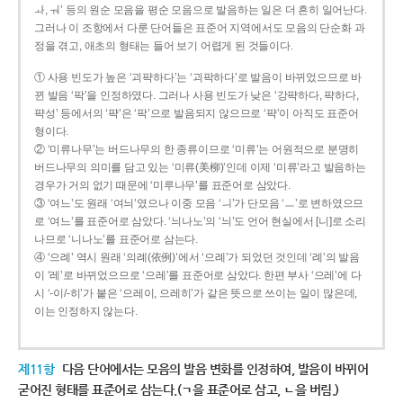
ㅘ, ㅝ’ 등의 원순 모음을 평순 모음으로 발음하는 일은 더 흔히 일어난다.
그러나 이 조항에서 다룬 단어들은 표준어 지역에서도 모음의 단순화 과
정을 겪고, 애초의 형태는 들어 보기 어렵게 된 것들이다.
① 사용 빈도가 높은 ‘괴퍅하다’는 ‘괴팍하다’로 발음이 바뀌었으므로 바
뀐 발음 ‘팍’을 인정하였다. 그러나 사용 빈도가 낮은 ‘강퍅하다, 퍅하다,
퍅성’ 등에서의 ‘퍅’은 ‘팍’으로 발음되지 않으므로 ‘퍅’이 아직도 표준어
형이다.
② ‘미류나무’는 버드나무의 한 종류이므로 ‘미류’는 어원적으로 분명히
버드나무의 의미를 담고 있는 ‘미류(美柳)’인데 이제 ‘미류’라고 발음하는
경우가 거의 없기 때문에 ‘미루나무’를 표준어로 삼았다.
③ ‘여느’도 원래 ‘여늬’였으나 이중 모음 ‘ㅢ’가 단모음 ‘ㅡ’로 변하였으므
로 ‘여느’를 표준어로 삼았다. ‘늬나노’의 ‘늬’도 언어 현실에서 [니]로 소리
나므로 ‘니나노’를 표준어로 삼는다.
④ ‘으례’ 역시 원래 ‘의례(依例)’에서 ‘으례’가 되었던 것인데 ‘례’의 발음
이 ‘레’로 바뀌었으므로 ‘으레’를 표준어로 삼았다. 한편 부사 ‘으레’에 다
시 ‘-이/-히’가 붙은 ‘으레이, 으레히’가 같은 뜻으로 쓰이는 일이 많은데,
이는 인정하지 않는다.
제11항
다음 단어에서는 모음의 발음 변화를 인정하여, 발음이 바뀌어
굳어진 형태를 표준어로 삼는다.(ㄱ을 표준어로 삼고, ㄴ을 버림.)