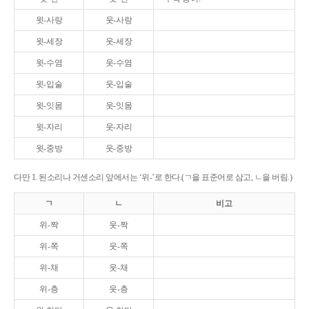
윗-사랑
웃-사랑
윗-세장
웃-세장
윗-수염
웃-수염
윗-입술
웃-입술
윗-잇몸
웃-잇몸
윗-자리
웃-자리
윗-중방
웃-중방
다만 1. 된소리나 거센소리 앞에서는 ‘위-’로 한다.(ㄱ을 표준어로 삼고, ㄴ을 버림.)
ㄱ
ㄴ
비고
위-짝
웃-짝
위-쪽
웃-쪽
위-채
웃-채
위-층
웃-층