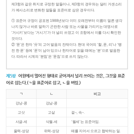
제3항과 같은 취지로 규정한 말들이나, 제3항의 경우와는 달리 거센소리
가 예사소리로 변화한 말들을 표준어로 삼은 경우이다.
① 표준어 규정이 공표된 1988년보다 이미 오래전부터 이름이 얼른 생각
나지 않거나 바로 말하기 곤란한 사람 또는 사물을 가리키는 대명사로
‘거시키’보다는 ‘거시기’가 더 널리 쓰였고 이 조항에서 이를 다시 확인한
것이다.
② ‘푼’은 한자 ‘分’의 고어 발음의 잔재이다. 현대 국어의 ‘할, 푼, 리’나 ‘땡
전 한 푼’ 등에 ‘푼’이 남아 있으나 한자어로 읽을 때에는 ‘분’으로 발음한
다. 따라서 시계의 ‘분침’은 ‘푼침’으로 쓰지 않는다.
제5항
어원에서 멀어진 형태로 굳어져서 널리 쓰이는 것은, 그것을 표준
어로 삼는다.(ㄱ을 표준어로 삼고, ㄴ을 버림.)
ㄱ
ㄴ
비고
강낭-콩
강남-콩
고삿
고샅
겉~, 속~.
사글-세
삭월-세
‘월세’는 표준어임.
울력-성당
위력-성당
떼를 지어서 으르고 협박하는 일.