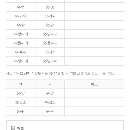
수-컷
숫-것
수-키와
숫-기와
수-탉
숫-닭
수-탕나귀
숫-당나귀
수-톨쩌귀
숫-돌쩌귀
수-퇘지
숫-돼지
수-평아리
숫-병아리
다만 2. 다음 단어의 접두사는 '숫-'으로 한다.(ㄱ을 표준어로 삼고, ㄴ을 버림.)
ㄱ
ㄴ
비고
숫-양
수-양
숫-염소
수-염소
숫-쥐
수-쥐
해설