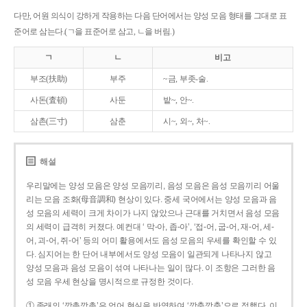
다만, 어원 의식이 강하게 작용하는 다음 단어에서는 양성 모음 형태를 그대로 표
준어로 삼는다.(ㄱ을 표준어로 삼고, ㄴ을 버림.)
ㄱ
ㄴ
비고
부조(扶助)
부주
~금, 부좃-술.
사돈(査頓)
사둔
밭~, 안~.
삼촌(三寸)
삼춘
시~, 외~, 처~.
해설
우리말에는 양성 모음은 양성 모음끼리, 음성 모음은 음성 모음끼리 어울
리는 모음 조화(母音調和) 현상이 있다. 중세 국어에서는 양성 모음과 음
성 모음의 세력이 크게 차이가 나지 않았으나 근대를 거치면서 음성 모음
의 세력이 급격히 커졌다. 예컨대 ‘ 막-아, 좁-아’, ‘접-어, 굽-어, 재-어, 세-
어, 괴-어, 쥐-어’ 등의 어미 활용에서도 음성 모음의 우세를 확인할 수 있
다. 심지어는 한 단어 내부에서도 양성 모음이 일관되게 나타나지 않고
양성 모음과 음성 모음이 섞여 나타나는 일이 많다. 이 조항은 그러한 음
성 모음 우세 현상을 명시적으로 규정한 것이다.
① 종래의 ‘깡총깡총’은 언어 현실을 반영하여 ‘깡충깡충’으로 정했다. 이