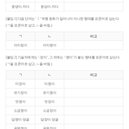
동댕이-치다
동당이-치다
[붙임 1] 다음 단어는 ‘ㅣ’ 역행 동화가 일어나지 아니한 형태를 표준어로 삼는다.
(ㄱ을 표준어로 삼고, ㄴ을 버림.)
ㄱ
ㄴ
비고
아지랑이
아지랭이
[붙임 2] 기술자에게는 ‘-장이’, 그 외에는 ‘-쟁이’가 붙는 형태를 표준어로 삼는다.
(ㄱ을 표준어로 삼고, ㄴ을 버림.)
ㄱ
ㄴ
비고
미장이
미쟁이
유기장이
유기쟁이
멋쟁이
멋장이
소금쟁이
소금장이
담쟁이-덩굴
담장이-덩굴
골목쟁이
골목장이