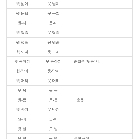
윗-넓이
웃-넓이
윗-눈썹
웃-눈썹
윗-니
웃-니
윗-당줄
웃-당줄
윗-덧줄
웃-덧줄
윗-도리
웃-도리
윗-동아리
웃-동아리
준말은 ‘윗동’임.
윗-막이
웃-막이
윗-머리
웃-머리
윗-목
웃-목
윗-몸
웃-몸
~ 운동.
윗-바람
웃-바람
윗-배
웃-배
윗-벌
웃-벌
윗-변
웃-변
수학 용어.