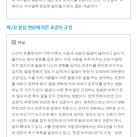
해 우리말에 동화되지 않은 모든 외국어를 포함하는 반면, 이 조항의 ‘외
래어’는 우리말에 편입된 말만을 이르는 좁은 개념이다.
제2장 발음 변화에 따른 표준어 규정
해설
시간의 흐름에 따라 어떤 어휘는 자음과 모음의 발음이 달라지고 길이가
줄어드는 등의 변화를 입게 된다. 어문 규범을 자주 바꾸는 것은 바람직
하지 않으므로 발음에 다소의 변화를 입어도 표준어를 곧바로 바꾸지는
않지만, 발음 변화의 정도가 심하거나 발음이 변한 지 오래되어 대부분의
교양 있는 서울 지역 사람들이 바뀐 발음으로 말을 하는 경우에는 표준어
를 새로이 정하게 된다. 발음 변화에 따라 새로이 표준어를 정하는 방법
에는 두 가지가 있다. 발음이 바뀐 후의 말만 인정하는 방법과 바뀌기 전
의 말과 바뀐 후의 말을 모두 인정하는 방법이다. 앞엣것에 따르면 단수
표준어, 뒤엣것에 따르면 복수 표준어가 된다. 원칙적으로는 언어가 변화
하였으면 단수 표준어로 정해야 하겠으나, 언어의 변화에는 대부분 긴 시
간의 과도기가 있으므로 복수 표준어로 정하는 경우도 있다. 사회가 언어
의 규범적 사용을 점차 유연하게 인식하게 됨에 따라 복수 표준어 역시
점차 확대되고 있다. 이를 반영하여 국립국어원에서는 2011년을 시작으
로 표준어 추가 목록을 발표하고 있고, “표준국어대사전”의 수정ㆍ보완