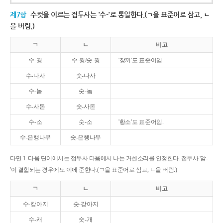
제7항
수컷을 이르는 접두사는 '수-'로 통일한다.(ㄱ을 표준어로 삼고, ㄴ
을 버림.)
ㄱ
ㄴ
비고
수-꿩
수-퀑/숫-꿩
'장끼'도 표준어임.
수-나사
숫-나사
수-놈
숫-놈
수-사돈
숫-사돈
수-소
숫-소
'황소'도 표준어임.
수-은행나무
숫-은행나무
다만 1. 다음 단어에서는 접두사 다음에서 나는 거센소리를 인정한다. 접두사 '암-
'이 결합되는 경우에도 이에 준한다.(ㄱ을 표준어로 삼고, ㄴ을 버림.)
ㄱ
ㄴ
비고
수-캉아지
숫-강아지
수-캐
숫-개