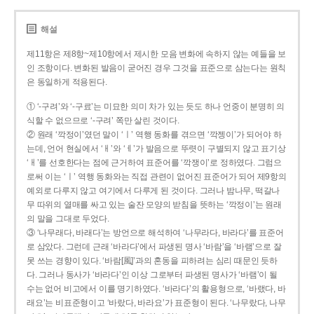
해설
제11항은 제8항~제10항에서 제시한 모음 변화에 속하지 않는 예들을 보
인 조항이다. 변화된 발음이 굳어진 경우 그것을 표준으로 삼는다는 원칙
은 동일하게 적용된다.
① ‘-구려’와 ‘-구료’는 미묘한 의미 차가 있는 듯도 하나 언중이 분명히 의
식할 수 없으므로 ‘-구려’ 쪽만 살린 것이다.
② 원래 ‘깍정이’였던 말이 ‘ㅣ’ 역행 동화를 겪으면 ‘깍젱이’가 되어야 하
는데, 언어 현실에서 ‘ㅐ’와 ‘ㅔ’가 발음으로 뚜렷이 구별되지 않고 표기상
‘ㅐ’를 선호한다는 점에 근거하여 표준어를 ‘깍쟁이’로 정하였다. 그럼으
로써 이는 ‘ㅣ’ 역행 동화와는 직접 관련이 없어진 표준어가 되어 제9항의
예외로 다루지 않고 여기에서 다루게 된 것이다. 그러나 밤나무, 떡갈나
무 따위의 열매를 싸고 있는 술잔 모양의 받침을 뜻하는 ‘깍정이’는 원래
의 말을 그대로 두었다.
③ ‘나무래다, 바래다’는 방언으로 해석하여 ‘나무라다, 바라다’를 표준어
로 삼았다. 그런데 근래 ‘바라다’에서 파생된 명사 ‘바람’을 ‘바램’으로 잘
못 쓰는 경향이 있다. ‘바람[風]’과의 혼동을 피하려는 심리 때문인 듯하
다. 그러나 동사가 ‘바라다’인 이상 그로부터 파생된 명사가 ‘바램’이 될
수는 없어 비고에서 이를 명기하였다. ‘바라다’의 활용형으로, ‘바랬다, 바
래요’는 비표준형이고 ‘바랐다, 바라요’가 표준형이 된다. ‘나무랐다, 나무