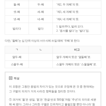
둘-째
두-째
‘제2, 두 개째’의 뜻.
셋-째
세-째
‘제3, 세 개째’의 뜻.
넷-째
네-째
‘제4, 네 개째’의 뜻.
1. 빌려주다, 빌려 오다.
빌리다
빌다
2. ‘용서를 빌다’는 ‘빌다’임.
다만, ‘둘째’는 십 단위 이상의 서수사에 쓰일 때에 ‘두째’로 한다.
ㄱ
ㄴ
비고
열두-째
열두 개째의 뜻은 ‘열둘째’로.
스물두-째
스물두 개째의 뜻은 ‘스물둘째’로.
해설
이 조항은 그동안 용법의 차이가 있는 것으로 규정해 온 것 중 현재에는
그 구별의 의의가 거의 사라진 항목들을 정리한 것이다.
① 과거에 ‘돌’은 생일, ‘돐’은 ‘한글 반포 500돐’처럼 ‘주년’의 의미로 세분
해 써 왔다. 그러나 그러한 구별은 인위적이고 불필요할 뿐만 아니라 ‘돐