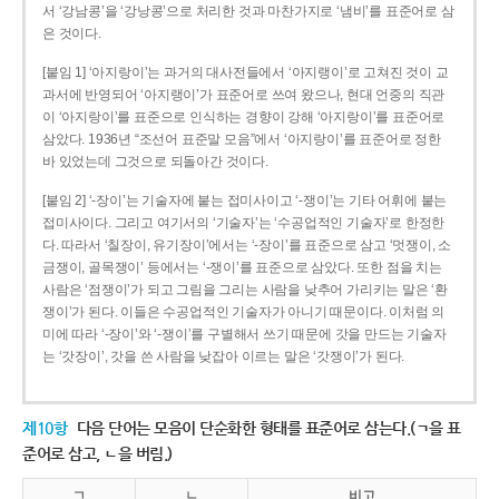
서 ‘강남콩’을 ‘강낭콩’으로 처리한 것과 마찬가지로 ‘냄비’를 표준어로 삼
은 것이다.
[붙임 1] ‘아지랑이’는 과거의 대사전들에서 ‘아지랭이’로 고쳐진 것이 교
과서에 반영되어 ‘아지랭이’가 표준어로 쓰여 왔으나, 현대 언중의 직관
이 ‘아지랑이’를 표준으로 인식하는 경향이 강해 ‘아지랑이’를 표준어로
삼았다. 1936년 “조선어 표준말 모음”에서 ‘아지랑이’를 표준어로 정한
바 있었는데 그것으로 되돌아간 것이다.
[붙임 2] ‘-장이’는 기술자에 붙는 접미사이고 ‘-쟁이’는 기타 어휘에 붙는
접미사이다. 그리고 여기서의 ‘기술자’는 ‘수공업적인 기술자’로 한정한
다. 따라서 ‘칠장이, 유기장이’에서는 ‘-장이’를 표준으로 삼고 ‘멋쟁이, 소
금쟁이, 골목쟁이’ 등에서는 ‘-쟁이’를 표준으로 삼았다. 또한 점을 치는
사람은 ‘점쟁이’가 되고 그림을 그리는 사람을 낮추어 가리키는 말은 ‘환
쟁이’가 된다. 이들은 수공업적인 기술자가 아니기 때문이다. 이처럼 의
미에 따라 ‘-장이’와 ‘-쟁이’를 구별해서 쓰기 때문에 갓을 만드는 기술자
는 ‘갓장이’, 갓을 쓴 사람을 낮잡아 이르는 말은 ‘갓쟁이’가 된다.
제10항
다음 단어는 모음이 단순화한 형태를 표준어로 삼는다.(ㄱ을 표
준어로 삼고, ㄴ을 버림.)
ㄱ
ㄴ
비고