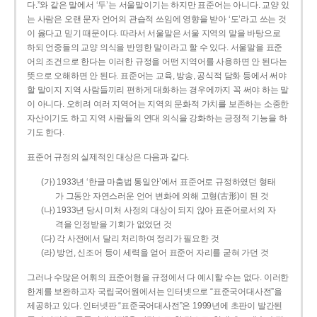
다.”와 같은 말에서 ‘두’는 서울말이기는 하지만 표준어는 아니다. 교양 있
는 사람은 오랜 문자 언어의 관습적 쓰임에 영향을 받아 ‘도’라고 쓰는 것
이 옳다고 믿기 때문이다. 따라서 서울말은 서울 지역의 말을 바탕으로
하되 언중들의 교양 의식을 반영한 말이라고 할 수 있다. 서울말을 표준
어의 조건으로 한다는 이러한 규정을 어떤 지역어를 사용하면 안 된다는
뜻으로 오해하면 안 된다. 표준어는 교육, 방송, 공식적 담화 등에서 써야
할 말이지 지역 사람들끼리 편하게 대화하는 경우에까지 꼭 써야 하는 말
이 아니다. 오히려 여러 지역어는 지역의 문화적 가치를 보존하는 소중한
자산이기도 하고 지역 사람들의 연대 의식을 강화하는 긍정적 기능을 하
기도 한다.
표준어 규정의 실제적인 대상은 다음과 같다.
(가) 1933년 ‘한글 마춤법 통일안’에서 표준어로 규정하였던 형태
가 그동안 자연스러운 언어 변화에 의해 고형(古形)이 된 것
(나) 1933년 당시 미처 사정의 대상이 되지 않아 표준어로서의 자
격을 인정받을 기회가 없었던 것
(다) 각 사전에서 달리 처리하여 정리가 필요한 것
(라) 방언, 신조어 등이 세력을 얻어 표준어 자리를 굳혀 가던 것
그러나 수많은 어휘의 표준어형을 규정에서 다 예시할 수는 없다. 이러한
한계를 보완하고자 국립국어원에서는 인터넷으로 “표준국어대사전”을
제공하고 있다. 인터넷판 “표준국어대사전”은 1999년에 초판이 발간된