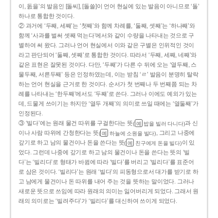
이, 돐을’의 발음인 [돌씨], [돌쓸]이 언어 현실에 있는 발음이 아니므로 ‘돌’
하나로 통합한 것이다.
② 과거에 ‘두째, 세째’는 ‘첫째’와 함께 차례를, ‘둘째, 셋째’는 ‘하나째’와
함께 ‘사과를 벌써 셋째 먹는다’에서와 같이 수량을 나타내는 것으로 구
별하여 써 왔다. 그러나 언어 현실에서 이와 같은 구별은 인위적인 것이
라고 판단되어 ‘둘째, 셋째’로 통합한 것이다. 따라서 ‘두째, 세째, 네째’와
같은 표현은 잘못된 것이다. 다만, ‘두째’가 다른 수 뒤에 오는 ‘열두째, 스
물두째, 서른두째’ 등은 인정하였는데, 이는 받침 ‘ㄹ’ 발음이 분명히 탈락
하는 언어 현실을 근거로 한 것이다. 순서가 첫 번째나 두 번째쯤 되는 차
례를 나타내는 ‘한두째’에서도 ‘두째’로 쓴다. 그러나 이에도 예외가 있는
데, 드물게 쓰이기는 하지만 ‘열두 개째’의 의미로 쓰일 때에는 ‘열둘째’가
인정된다.
③ ‘빌다’에는 원래 물건 따위를 구걸한다는 뜻
과 신
(
밥을 빌러 다니다)
예
이나 사람 따위에 간청한다는 뜻
, 그리고 나중에
(
하늘에 소원을 빌다)
예
갚기로 하고 남의 물건이나 돈을 쓴다는 뜻
이 있
(
친구에게 돈을 빌다)
예
었다. 그런데 나중에 갚기로 하고 남의 물건이나 돈을 쓴다는 뜻의 ‘빌
다’는 ‘빌리다’로 형태가 바뀜에 따라 ‘빌다’를 버리고 ‘빌리다’를 표준어
로 삼은 것이다. ‘빌리다’는 원래 ‘빌다’의 피동형으로서 대가를 받기로 하
고 남에게 물건이나 돈 따위를 내어 주는 것을 뜻하는 말이었다. 그러나
새로운 뜻으로 쓰임에 따라 원래의 의미는 잃어버리게 되었다. 그래서 원
래의 의미로는 ‘빌려주다’가 ‘빌리다’를 대신하여 쓰이게 되었다.