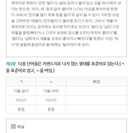
목적어로 취한다. 반면 ‘떨다’는 달려 있거나 붙어 있는 것을 쳐서 떼어 낸
다는 뜻으로, ‘먼지, 재’ 등과 같이 떨어져 나가는 대상을 목적어로 취한
다. 따라서 ‘먼지를 떨기 위해 옷을 털다’와 같이 쓸 수 있다. 이러한 쓰임
을 고려하면 ‘재떨이, 먼지떨이’가 올바른 표기가 된다. 그러나 ‘재물’이
목적어로 쓰이는 경우에는 유사한 의미로도 쓰인다. ‘털다’는 ‘남이 가진
재물을 몽땅 빼앗거나 그것이 보관된 장소를 모조리 뒤지어 훔치다’를,
‘떨다’는 ‘남에게서 재물을 모조리 훔치거나 빼앗다’를 뜻한다. 다만, ‘먹
다’와 결합해 합성어로 쓸 때에는 ‘털어먹다’로 쓴다.
제4항
다음 단어들은 거센소리로 나지 않는 형태를 표준어로 삼는다.(ㄱ
을 표준어로 삼고, ㄴ을 버림.)
ㄱ
ㄴ
비고
가을-갈이
가을-카리
거시기
거시키
분침
푼침
해설