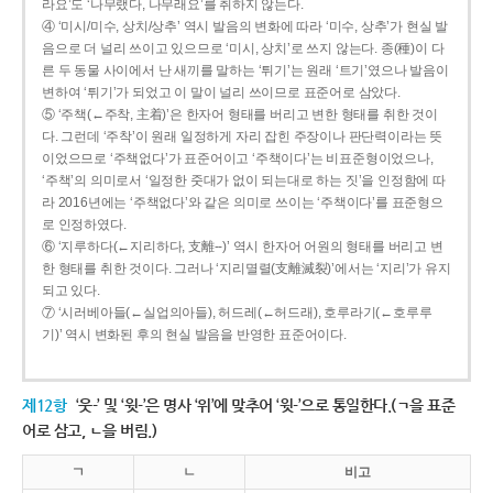
라요’도 ‘나무랬다, 나무래요’를 취하지 않는다.
④ ‘미시/미수, 상치/상추’ 역시 발음의 변화에 따라 ‘미수, 상추’가 현실 발
음으로 더 널리 쓰이고 있으므로 ‘미시, 상치’로 쓰지 않는다. 종(種)이 다
른 두 동물 사이에서 난 새끼를 말하는 ‘튀기’는 원래 ‘트기’였으나 발음이
변하여 ‘튀기’가 되었고 이 말이 널리 쓰이므로 표준어로 삼았다.
⑤ ‘주책(←주착, 主着)’은 한자어 형태를 버리고 변한 형태를 취한 것이
다. 그런데 ‘주착’이 원래 일정하게 자리 잡힌 주장이나 판단력이라는 뜻
이었으므로 ‘주책없다’가 표준어이고 ‘주책이다’는 비표준형이었으나,
‘주책’의 의미로서 ‘일정한 줏대가 없이 되는대로 하는 짓’을 인정함에 따
라 2016년에는 ‘주책없다’와 같은 의미로 쓰이는 ‘주책이다’를 표준형으
로 인정하였다.
⑥ ‘지루하다(←지리하다, 支離--)’ 역시 한자어 어원의 형태를 버리고 변
한 형태를 취한 것이다. 그러나 ‘지리멸렬(支離滅裂)’에서는 ‘지리’가 유지
되고 있다.
⑦ ‘시러베아들(←실업의아들), 허드레(←허드래), 호루라기(←호루루
기)’ 역시 변화된 후의 현실 발음을 반영한 표준어이다.
제12항
‘웃-’ 및 ‘윗-’은 명사 ‘위’에 맞추어 ‘윗-’으로 통일한다.(ㄱ을 표준
어로 삼고, ㄴ을 버림.)
ㄱ
ㄴ
비고