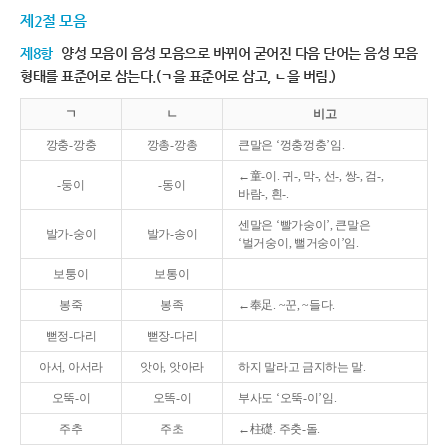
제2절 모음
제8항
양성 모음이 음성 모음으로 바뀌어 굳어진 다음 단어는 음성 모음
형태를 표준어로 삼는다.(ㄱ을 표준어로 삼고, ㄴ을 버림.)
ㄱ
ㄴ
비고
깡충-깡충
깡총-깡총
큰말은 ‘껑충껑충’임.
←童-이. 귀-, 막-, 선-, 쌍-, 검-,
-둥이
-동이
바람-, 흰-.
센말은 ‘빨가숭이’, 큰말은
발가-숭이
발가-송이
‘벌거숭이, 뻘거숭이’임.
보퉁이
보통이
봉죽
봉족
←奉足. ~꾼, ~들다.
뻗정-다리
뻗장-다리
아서, 아서라
앗아, 앗아라
하지 말라고 금지하는 말.
오뚝-이
오똑-이
부사도 ‘오뚝-이’임.
주추
주초
←柱礎. 주춧-돌.