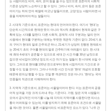
는 사람이라도 비어, 속어, 은어 등을 쓸 수는 있으므로 표준어의 사회적
기준은 상당히 느슨하다고 할 수 있다. 그러나 비어, 속어, 은어 등은 표준
어이기는 하되 언어 예절에 어긋난 말들이므로, 교양 있는 사람이라면 사
용을 자제하여야 하는 말들이다.
2. 시대적 기준으로서, 표준어는 현대의 언어여야 한다. 여기서 ‘현대’는
단순히 시간적으로 현재란 뜻이 아니라 역사적 흐름에서 현재와 같은 구
획에 있는 시대를 말한다. 다른 사회적, 경제적 시대 구분과는 달리 언어
사용에서 현대를 구분하는 데에는 뚜렷한 객관적 기준이 없다. 20세기 초
의 구어가 현대의 말로 간주되곤 하나, 21세기가 상당히 진행된 현재로서
는 20세기 초의 구어를 현대의 말로 간주하기에 어려움이 있다. 한 시대
에 최대 4세대가 공존할 수 있으므로 세대 간 시간 차를 30년 남짓으로
잡으면 넉넉잡아 100년 정도의 시간 차가 있는 말들이 한 시대에 쓰일 수
있다. 그러므로 현대를 100년 전으로부터 현재 시점까지의 기간으로 규
정할 수도 있을 것이다. 그러나 이러한 시간 인식은 ‘현대’ 개념의 모호함
때문에 편의상 행할 수 있는 것일 뿐 객관적인 것은 아니다. ‘현대’는 국어
언중들의 직관으로 이해하여야 한다.
3. 지역적 기준으로서, 표준어는 서울말이어야 한다. 이는 표준어의 공용
어적 성격을 가장 크게 드러내 주는 기준이다. 가령, 많은 지역 사람들이
모여서 공식적인 이야기를 나눌 때 각자의 지역어를 사용한다면 의사소
통이 어려워질 수 있는데, 이를 방지하기 위해 표준어의 조건으로 서울말
을 제시한 것이다. 물론 서울말이라도 비표준적인 요소가 있다. “나두 간