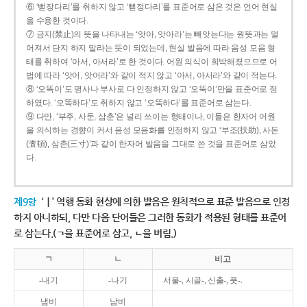
⑥ ‘뻗장다리’를 취하지 않고 ‘뻗정다리’를 표준어로 삼은 것은 언어 현실
을 수용한 것이다.
⑦ 금지(禁止)의 뜻을 나타내는 ‘앗아, 앗아라’는 빼앗는다는 원뜻과는 멀
어져서 단지 하지 말라는 뜻이 되었는데, 현실 발음에 따라 음성 모음 형
태를 취하여 ‘아서, 아서라’로 한 것이다. 어원 의식이 희박해졌으므로 어
법에 따라 ‘앗어, 앗어라’와 같이 적지 않고 ‘아서, 아서라’와 같이 적는다.
⑧ ‘오똑이’도 명사나 부사로 다 인정하지 않고 ‘오뚝이’만을 표준어로 정
하였다. ‘오똑하다’도 취하지 않고 ‘오뚝하다’를 표준어로 삼는다.
⑨ 다만, ‘부주, 사둔, 삼춘’은 널리 쓰이는 형태이나, 이들은 한자어 어원
을 의식하는 경향이 커서 음성 모음화를 인정하지 않고 ‘부조(扶助), 사돈
(査頓), 삼촌(三寸)’과 같이 한자어 발음을 그대로 쓴 것을 표준어로 삼았
다.
제9항
‘ㅣ’ 역행 동화 현상에 의한 발음은 원칙적으로 표준 발음으로 인정
하지 아니하되, 다만 다음 단어들은 그러한 동화가 적용된 형태를 표준어
로 삼는다.(ㄱ을 표준어로 삼고, ㄴ을 버림.)
ㄱ
ㄴ
비고
-내기
-나기
서울-, 시골-, 신출-, 풋-.
냄비
남비