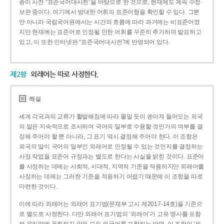
종이 사전 “표준국어대사전”을 바탕으로 한 것으로, 현재에도 계속 수정·
보완 중이다. 여기에서 방대한 어휘의 표준어형을 확인할 수 있다. 그뿐
만 아니라 국립국어원에서는 시간의 흐름에 따라 과거에는 비표준어였
지만 현재에는 표준어로 인정될 만한 어휘를 꾸준히 추가하여 발표하고
있고, 이 또한 인터넷판 “표준국어대사전”에 반영되어 있다.
제2항
외래어는 따로 사정한다.
해설
세계 각국과의 교류가 활발해짐에 따라 물밀 듯이 쏟아져 들어오는 외국
의 말은 지속적으로 조사하여 국어의 일부로 수용할 것인가의 여부를 결
정해 주어야 할 뿐 아니라, 그 표기 역시 결정해 주어야 한다. 이 조항은
외국의 말이 국어의 일부인 외래어로 인정될 수 있는 것인지를 결정하는
사정 작업을 표준어 규정과는 별도로 한다는 사실을 밝힌 것이다. 표준어
를 사정하는 데에는 사회적, 시대적, 지역적 기준을 적용하지만 외래어를
사정하는 데에는 그러한 기준을 적용하기 어렵기 때문에 이 조항을 따로
마련한 것이다.
이에 따라 외래어는 외래어 표기법(문체부 고시 제2017-14호)을 기준으
로 별도로 사정한다. 다만 외래어 표기법의 ‘외래어’가 고유 명사를 포함