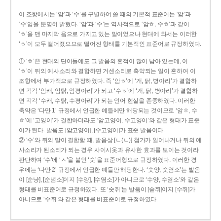
이 조항에서는 ‘암’과 ‘수’를 구별하여 쓸 때의 기본적 표준어는 ‘암’과
‘수’임을 분명히 밝혔다. ‘암’과 ‘수’는 역사적으로 ‘암ㅎ, 수ㅎ’과 같이
‘ㅎ’을 맨 마지막 음으로 가지고 있는 말이었으나 현대에 와서는 이러한
‘ㅎ’이 모두 떨어졌으므로 떨어진 형태를 기본적인 표준어로 규정하였다.
① ‘ㅎ’은 현대의 단어들에도 그 발음의 흔적이 많이 남아 있는데, 이
‘ㅎ’이 뒤의 예사소리와 결합하면 거센소리로 축약되는 일이 흔하여 이
조항에서 부가적으로 규정하였다. 즉 ‘암ㅎ’에 ‘개, 닭, 병아리’가 결합하
면 각각 ‘암캐, 암탉, 암평아리’가 되고 ‘수ㅎ’에 ‘개, 닭, 병아리’가 결합하
면 각각 ‘수캐, 수탉, 수평아리’가 되는 언어 현실을 존중하였다. 이러한
축약은 ‘다만 1’ 규정에서 언급한 예들에만 해당되는 것이므로 ‘암ㅎ, 수
ㅎ’에 ‘고양이’가 결합하더라도 ‘암고양이, 수고양이’와 같은 형태가 표준
어가 된다. 발음도 [암고양이], [수고양이]가 표준 발음이다.
② ‘수’와 뒤의 말이 결합할 때, 발음상 [ㄴ(ㄴ)] 첨가가 일어나거나 뒤의 예
사소리가 된소리가 되는 경우 사이시옷과 유사한 효과를 보이는 것이라
판단하여 ‘수’에 ‘ㅅ’을 붙인 ‘숫’을 표준어형으로 규정하였다. 이러한 경
우에는 ‘다만 2’ 규정에서 언급한 예들만 해당한다. ‘숫양, 숫염소’는 발음
이 [순냥], [순념소]이지 [수양], [수염소]가 아니므로 ‘수양, 수염소’와 같은
형태를 비표준어로 규정하였다. 또 ‘숫쥐’는 발음이 [숟쮜]이지 [수쥐]가
아니므로 ‘수쥐’와 같은 형태를 비표준어로 규정하였다.