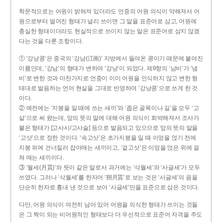
학문적으로는 어원이 밝혀져 있더라도 언중의 어원 의식이 약해져서 어
원으로부터 멀어진 형태가 널리 쓰이면 그 말을 표준어로 삼고, 어원에
충실한 형태이더라도 현실적으로 쓰이지 않는 말은 표준어로 삼지 않겠
다는 것을 다룬 조항이다.
① ‘강낭콩’은 중국의 ‘강남(江南)’ 지방에서 들여온 콩이기 때문에 붙여진
이름인데, ‘강남’의 형태가 변하여 ‘강낭’이 되었다. 제9항의 ‘남비’가 ‘냄
비’로 변한 것과 마찬가지로 언중이 이미 어원을 인식하지 않고 변한 형
태대로 발음하는 언어 현실을 그대로 반영하여 ‘강낭콩’으로 쓰게 한 것
이다.
② 예전에는 ‘지붕을 일 때에 쓰는 새끼’와 ‘좁은 골목이나 길’을 모두 ‘고
샅’으로 써 왔는데, 앞의 뜻의 말에 대해 어원 의식이 희박해져서 조사가
붙은 형태가 [고사시/고사슬] 등으로 발음되고 있으므로 앞의 뜻의 말을
‘고삿’으로 정한 것이다. ‘속고삿’은 초가지붕을 일 때 이엉을 얹기 전에
지붕 위에 건너질러 잡아매는 새끼이고, ‘겉고삿’은 이엉을 얹은 위에 걸
쳐 매는 새끼이다.
③ ‘월세(月貰)’와 뜻이 같은 말로서 과거에는 ‘삭월세’와 ‘사글세’가 모두
쓰였다. 그러나 ‘삭월세’를 한자어 ‘朔月貰’로 보는 것은 ‘사글세’의 음을
단순히 한자로 흉내 낸 것으로 보아 ‘사글세’만을 표준으로 삼은 것이다.
다만, 어원 의식이 여전히 남아 있어 어원을 의식한 형태가 쓰이는 것들
은 그 짝이 되는 비어원적인 형태보다 더 우선적으로 표준어 자격을 주도