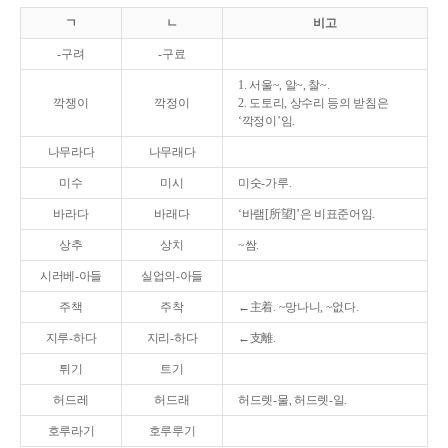
ㄱ
ㄴ
비고
-구려
-구료
1. 서울~, 알~, 찰~.
깍쟁이
깍정이
2. 도토리, 상수리 등의 받침은
‘깍정이’임.
나무라다
나무래다
미수
미시
미숫-가루.
바라다
바래다
‘바램[所望]’은 비표준어임.
상추
상치
~쌈.
시러베-아들
실업의-아들
주책
주착
←主着. ~망나니, ~없다.
지루-하다
지리-하다
←支離.
튀기
트기
허드레
허드래
허드렛-물, 허드렛-일.
호루라기
호루루기