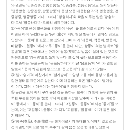
와 관련된 ‘강중강중, 깡쭝깡쭝’도 ‘강종강종, 깡쫑깡쫑’으로 쓰지 않는다.
‘깡충깡충, 강중강중, 깡쭝깡쭝’의 음성 모음 대응형은 각각 ‘껑충껑충, 겅
중겅중, 껑쭝껑쭝’이다. 그러나 ‘ 껑충하다’와 짝을 이루는 말은 ‘깡총하
다’로서 ‘깡충하다’가 오히려 비표준어이다.
② ‘-동이’도 음성 모음화를 인정하여 ‘-둥이’를 표준어로 삼았다. ‘-둥이’의
어원은 아이 ‘동(童)’을 쓴 ‘동이(童-)’이지만 현실 발음에서 멀어진 것으로
인정되어 ‘-둥이’를 표준으로 삼았다. 그에 따라 ‘귀둥이, 막둥이, 쌍둥이,
바람둥이, 흰둥이’에서 모두 ‘-둥이’를 쓴다. 다만, ‘쌍둥이’와는 별개로 ‘쌍
동밤’과 같은 단어에서는 한자어 ‘쌍동(雙童)’의 발음이 살아 있는 것으로
판단되므로 ‘쌍둥밤’으로 쓰지 않는다. 또 살이 올라 보드랍고 통통한 아
이를 뜻하는 ‘옴포동이’는 ‘옴포동하다’의 어근 ‘옴포동’에 ‘-이’가 결합된
말로서 ‘-둥이’와 관련이 없으므로 ‘옴포둥이’와 같이 쓰지 않는다.
③ ‘발가숭이’와 마찬가지로 ‘빨가숭이’도 양성 모음 뒤에 음성 모음이 결
합한 형태를 표준어로 삼는다. 이에 대응하는 짝은 ‘벌거숭이, 뻘거숭
이’이다. 그러나 ‘애송이’는 ‘애숭이’를 인정하지 않는다.
④ 물건을 보에 싸서 꾸려 놓은 것을 뜻하는 ‘보퉁이’와 함께 눈두덩의 불
룩한 부분을 뜻하는 ‘눈퉁이’나 미련한 사람을 낮추어 가리키는 ‘미련퉁
이’ 등에서도 ‘-퉁이’를 쓴다. 그러나 ‘고집통이, 골통이’에서는 ‘통이’를 쓰
는데, 이는 ‘고집통이, 골통이’가 각각 ‘고집통’, ‘골통’에 ‘-이’가 붙은 말이
기 때문이다.
⑤ ‘봉족(奉足), 주초(柱礎)’는 한자어로서의 형태를 인식하지 않고 쓰는
것이 일반적이므로 ‘봉죽, 주추’와 같이 음성 모음 형태를 인정했다.