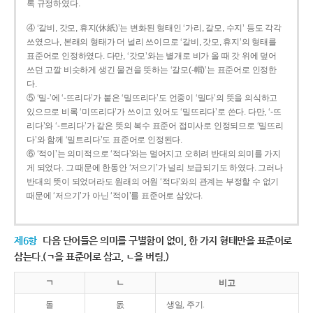
록 규정하였다.
④ ‘갈비, 갓모, 휴지(休紙)’는 변화된 형태인 ‘가리, 갈모, 수지’ 등도 각각
쓰였으나, 본래의 형태가 더 널리 쓰이므로 ‘갈비, 갓모, 휴지’의 형태를
표준어로 인정하였다. 다만, ‘갓모’와는 별개로 비가 올 때 갓 위에 덮어
쓰던 고깔 비슷하게 생긴 물건을 뜻하는 ‘갈모(-帽)’는 표준어로 인정한
다.
⑤ ‘밀-’에 ‘-뜨리다’가 붙은 ‘밀뜨리다’도 언중이 ‘밀다’의 뜻을 의식하고
있으므로 비록 ‘미뜨리다’가 쓰이고 있어도 ‘밀뜨리다’로 쓴다. 다만, ‘-뜨
리다’와 ‘-트리다’가 같은 뜻의 복수 표준어 접미사로 인정되므로 ‘밀뜨리
다’와 함께 ‘밀트리다’도 표준어로 인정된다.
⑥ ‘적이’는 의미적으로 ‘적다’와는 멀어지고 오히려 반대의 의미를 가지
게 되었다. 그 때문에 한동안 ‘저으기’가 널리 보급되기도 하였다. 그러나
반대의 뜻이 되었더라도 원래의 어원 ‘적다’와의 관계는 부정할 수 없기
때문에 ‘저으기’가 아닌 ‘적이’를 표준어로 삼았다.
제6항
다음 단어들은 의미를 구별함이 없이, 한 가지 형태만을 표준어로
삼는다.(ㄱ을 표준어로 삼고, ㄴ을 버림.)
ㄱ
ㄴ
비고
돌
돐
생일, 주기.