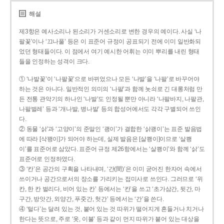
해설
제3항은 예사소리나 된소리가 거센소리로 변한 경우의 예이다. 사실 ‘나
팔꽃’이나 ‘끄나풀’ 등은 이 표준어 규정이 공표되기 전에 이미 일반화되
었던 형태들이다. 이 점에서 여기 예시한 어휘는 이미 뿌리를 내린 형태
들을 인정하는 성격이 크다.
① ‘나발꽃’이 ‘나팔꽃’으로 바뀌었으나 모든 ‘나발’을 ‘나팔’로 바꾸어야
하는 것은 아니다. 일반적인 의미의 ‘나팔’과 함께 놋쇠로 긴 대롱처럼 만
든 전통 관악기의 하나인 ‘나발’도 인정될 뿐만 아니라 ‘나팔바지, 나팔관,
나팔벌레’ 등과 ‘개나발, 병나발’ 등의 합성어에서도 각각 구별되어 쓰인
다.
② 동물 ‘삵’과 ‘고양이’의 준말인 ‘괭이’가 결합한 ‘삵괭이’는 표준 발음법
에 따라 [삭꽹이]가 되어야 하는데, 실제 발음은 [살쾡이]이므로 ‘살쾡
이’를 표준어로 삼았다. 표준어 규정 제26항에서는 ‘살쾡이’와 함께 ‘삵’도
표준어로 인정하였다.
③ ‘칸’은 공간의 구획을 나타내며, ‘간(間)’은 이미 굳어진 한자어 속에서
쓰이거나 공간으로서의 장소를 가리키는 접미사로 쓰인다. 그러므로 ‘위
칸, 한 칸 벌리다, 비어 있는 칸’ 등에서는 ‘칸’을 쓰고 ‘초가삼간, 뒷간, 마
구간, 방앗간, 외양간, 푸줏간, 헛간’ 등에서는 ‘간’을 쓴다.
④ ‘털다’는 달려 있는 것, 붙어 있는 것 따위가 떨어지게 흔들거나 치거나
한다는 뜻으로, 주로 ‘옷, 이불’ 등과 같이 먼지 따위가 붙어 있는 대상을