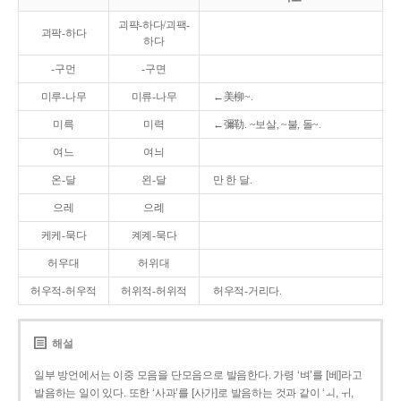
괴퍅-하다/괴팩-
괴팍-하다
하다
-구먼
-구면
미루-나무
미류-나무
←美柳~.
미륵
미력
←彌勒. ~보살, ~불, 돌~.
여느
여늬
온-달
왼-달
만 한 달.
으레
으례
케케-묵다
켸켸-묵다
허우대
허위대
허우적-허우적
허위적-허위적
허우적-거리다.
해설
일부 방언에서는 이중 모음을 단모음으로 발음한다. 가령 ‘벼’를 [베]라고
발음하는 일이 있다. 또한 ‘사과’를 [사가]로 발음하는 것과 같이 ‘ㅚ, ㅟ,