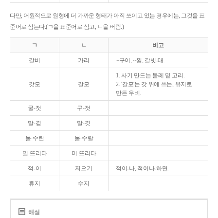
다만, 어원적으로 원형에 더 가까운 형태가 아직 쓰이고 있는 경우에는, 그것을 표
준어로 삼는다.(ㄱ을 표준어로 삼고, ㄴ을 버림.)
ㄱ
ㄴ
비고
갈비
가리
~구이, ~찜, 갈빗-대.
1. 사기 만드는 물레 밑 고리.
갓모
갈모
2. '갈모'는 갓 위에 쓰는, 유지로
만든 우비.
굴-젓
구-젓
말-곁
말-겻
물-수란
물-수랄
밀-뜨리다
미-뜨리다
적-이
저으기
적이-나, 적이나-하면.
휴지
수지
해설