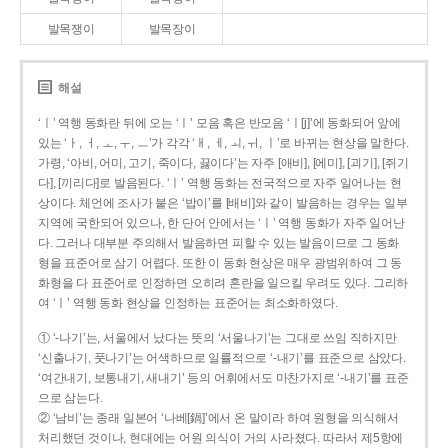
발목쟁이
발목장이
해설
‘ㅣ’ 역행 동화란 뒤에 오는 ‘ㅣ’ 모음 혹은 반모음 ‘ㅣ[j]’에 동화되어 앞에
있는 ‘ㅏ, ㅓ, ㅗ, ㅜ, ㅡ’가 각각 ‘ㅐ, ㅔ, ㅚ, ㅟ, ㅣ’로 바뀌는 현상을 말한다.
가령, ‘아비, 어미, 고기, 죽이다, 끓이다’는 자주 [애비], [에미], [괴기], [쥐기
다], [끼리다]로 발음된다. ‘ㅣ’ 역행 동화는 전국적으로 자주 일어나는 현
상이다. 체언에 조사가 붙은 ‘밥이’를 [배비]와 같이 발음하는 경우는 일부
지역에 국한되어 있으나, 한 단어 안에서는 ‘ㅣ’ 역행 동화가 자주 일어난
다. 그러나 대부분 주의해서 발음하면 피할 수 있는 발음이므로 그 동화
형을 표준어로 삼기 어렵다. 또한 이 동화 현상은 매우 광범위하여 그 동
화형을 다 표준어로 인정하면 오히려 혼란을 일으킬 우려도 있다. 그리하
여 ‘ㅣ’ 역행 동화 현상을 인정하는 표준어는 최소화하였다.
① ‘-나기’는, 서울에서 났다는 뜻의 ‘서울나기’는 그대로 쓰임 직하지만
‘신출나기, 풋나기’는 어색하므로 일률적으로 ‘-내기’를 표준으로 삼았다.
‘여간내기, 보통내기, 새내기’ 등의 어휘에서도 마찬가지로 ‘-내기’를 표준
으로 삼는다.
② ‘남비’는 종래 일본어 ‘나베[鍋]’에서 온 말이라 하여 원형을 의식해서
처리했던 것이나, 현대에는 어원 의식이 거의 사라졌다. 따라서 제5항에