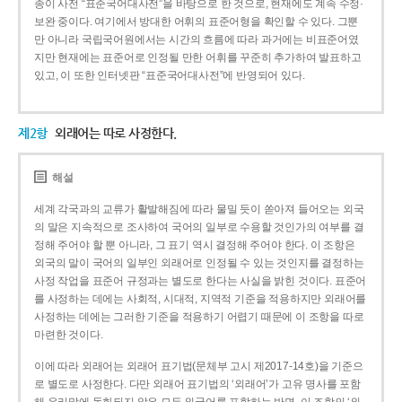
종이 사전 “표준국어대사전”을 바탕으로 한 것으로, 현재에도 계속 수정·
보완 중이다. 여기에서 방대한 어휘의 표준어형을 확인할 수 있다. 그뿐
만 아니라 국립국어원에서는 시간의 흐름에 따라 과거에는 비표준어였
지만 현재에는 표준어로 인정될 만한 어휘를 꾸준히 추가하여 발표하고
있고, 이 또한 인터넷판 “표준국어대사전”에 반영되어 있다.
제2항
외래어는 따로 사정한다.
해설
세계 각국과의 교류가 활발해짐에 따라 물밀 듯이 쏟아져 들어오는 외국
의 말은 지속적으로 조사하여 국어의 일부로 수용할 것인가의 여부를 결
정해 주어야 할 뿐 아니라, 그 표기 역시 결정해 주어야 한다. 이 조항은
외국의 말이 국어의 일부인 외래어로 인정될 수 있는 것인지를 결정하는
사정 작업을 표준어 규정과는 별도로 한다는 사실을 밝힌 것이다. 표준어
를 사정하는 데에는 사회적, 시대적, 지역적 기준을 적용하지만 외래어를
사정하는 데에는 그러한 기준을 적용하기 어렵기 때문에 이 조항을 따로
마련한 것이다.
이에 따라 외래어는 외래어 표기법(문체부 고시 제2017-14호)을 기준으
로 별도로 사정한다. 다만 외래어 표기법의 ‘외래어’가 고유 명사를 포함