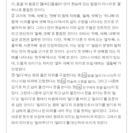
이, 돐을’의 발음인 [돌씨], [돌쓸]이 언어 현실에 있는 발음이 아니므로 ‘돌’
하나로 통합한 것이다.
② 과거에 ‘두째, 세째’는 ‘첫째’와 함께 차례를, ‘둘째, 셋째’는 ‘하나째’와
함께 ‘사과를 벌써 셋째 먹는다’에서와 같이 수량을 나타내는 것으로 구
별하여 써 왔다. 그러나 언어 현실에서 이와 같은 구별은 인위적인 것이
라고 판단되어 ‘둘째, 셋째’로 통합한 것이다. 따라서 ‘두째, 세째, 네째’와
같은 표현은 잘못된 것이다. 다만, ‘두째’가 다른 수 뒤에 오는 ‘열두째, 스
물두째, 서른두째’ 등은 인정하였는데, 이는 받침 ‘ㄹ’ 발음이 분명히 탈락
하는 언어 현실을 근거로 한 것이다. 순서가 첫 번째나 두 번째쯤 되는 차
례를 나타내는 ‘한두째’에서도 ‘두째’로 쓴다. 그러나 이에도 예외가 있는
데, 드물게 쓰이기는 하지만 ‘열두 개째’의 의미로 쓰일 때에는 ‘열둘째’가
인정된다.
③ ‘빌다’에는 원래 물건 따위를 구걸한다는 뜻
과 신
(
밥을 빌러 다니다)
예
이나 사람 따위에 간청한다는 뜻
, 그리고 나중에
(
하늘에 소원을 빌다)
예
갚기로 하고 남의 물건이나 돈을 쓴다는 뜻
이 있
(
친구에게 돈을 빌다)
예
었다. 그런데 나중에 갚기로 하고 남의 물건이나 돈을 쓴다는 뜻의 ‘빌
다’는 ‘빌리다’로 형태가 바뀜에 따라 ‘빌다’를 버리고 ‘빌리다’를 표준어
로 삼은 것이다. ‘빌리다’는 원래 ‘빌다’의 피동형으로서 대가를 받기로 하
고 남에게 물건이나 돈 따위를 내어 주는 것을 뜻하는 말이었다. 그러나
새로운 뜻으로 쓰임에 따라 원래의 의미는 잃어버리게 되었다. 그래서 원
래의 의미로는 ‘빌려주다’가 ‘빌리다’를 대신하여 쓰이게 되었다.