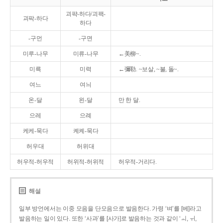
괴퍅-하다/괴팩-
괴팍-하다
하다
-구먼
-구면
미루-나무
미류-나무
←美柳~.
미륵
미력
←彌勒. ~보살, ~불, 돌~.
여느
여늬
온-달
왼-달
만 한 달.
으레
으례
케케-묵다
켸켸-묵다
허우대
허위대
허우적-허우적
허위적-허위적
허우적-거리다.
해설
일부 방언에서는 이중 모음을 단모음으로 발음한다. 가령 ‘벼’를 [베]라고
발음하는 일이 있다. 또한 ‘사과’를 [사가]로 발음하는 것과 같이 ‘ㅚ, ㅟ,