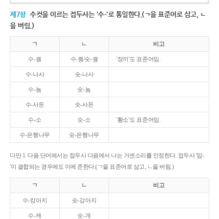
제7항
수컷을 이르는 접두사는 '수-'로 통일한다.(ㄱ을 표준어로 삼고, ㄴ
을 버림.)
ㄱ
ㄴ
비고
수-꿩
수-퀑/숫-꿩
'장끼'도 표준어임.
수-나사
숫-나사
수-놈
숫-놈
수-사돈
숫-사돈
수-소
숫-소
'황소'도 표준어임.
수-은행나무
숫-은행나무
다만 1. 다음 단어에서는 접두사 다음에서 나는 거센소리를 인정한다. 접두사 '암-
'이 결합되는 경우에도 이에 준한다.(ㄱ을 표준어로 삼고, ㄴ을 버림.)
ㄱ
ㄴ
비고
수-캉아지
숫-강아지
수-캐
숫-개