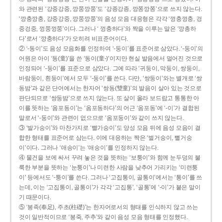
와 관련된 ‘강중강중, 깡쭝깡쭝’도 ‘강종강종, 깡쫑깡쫑’으로 쓰지 않는다.
‘깡충깡충, 강중강중, 깡쭝깡쭝’의 음성 모음 대응형은 각각 ‘껑충껑충, 겅
중겅중, 껑쭝껑쭝’이다. 그러나 ‘ 껑충하다’와 짝을 이루는 말은 ‘깡총하
다’로서 ‘깡충하다’가 오히려 비표준어이다.
② ‘-동이’도 음성 모음화를 인정하여 ‘-둥이’를 표준어로 삼았다. ‘-둥이’의
어원은 아이 ‘동(童)’을 쓴 ‘동이(童-)’이지만 현실 발음에서 멀어진 것으로
인정되어 ‘-둥이’를 표준으로 삼았다. 그에 따라 ‘귀둥이, 막둥이, 쌍둥이,
바람둥이, 흰둥이’에서 모두 ‘-둥이’를 쓴다. 다만, ‘쌍둥이’와는 별개로 ‘쌍
동밤’과 같은 단어에서는 한자어 ‘쌍동(雙童)’의 발음이 살아 있는 것으로
판단되므로 ‘쌍둥밤’으로 쓰지 않는다. 또 살이 올라 보드랍고 통통한 아
이를 뜻하는 ‘옴포동이’는 ‘옴포동하다’의 어근 ‘옴포동’에 ‘-이’가 결합된
말로서 ‘-둥이’와 관련이 없으므로 ‘옴포둥이’와 같이 쓰지 않는다.
③ ‘발가숭이’와 마찬가지로 ‘빨가숭이’도 양성 모음 뒤에 음성 모음이 결
합한 형태를 표준어로 삼는다. 이에 대응하는 짝은 ‘벌거숭이, 뻘거숭
이’이다. 그러나 ‘애송이’는 ‘애숭이’를 인정하지 않는다.
④ 물건을 보에 싸서 꾸려 놓은 것을 뜻하는 ‘보퉁이’와 함께 눈두덩의 불
룩한 부분을 뜻하는 ‘눈퉁이’나 미련한 사람을 낮추어 가리키는 ‘미련퉁
이’ 등에서도 ‘-퉁이’를 쓴다. 그러나 ‘고집통이, 골통이’에서는 ‘통이’를 쓰
는데, 이는 ‘고집통이, 골통이’가 각각 ‘고집통’, ‘골통’에 ‘-이’가 붙은 말이
기 때문이다.
⑤ ‘봉족(奉足), 주초(柱礎)’는 한자어로서의 형태를 인식하지 않고 쓰는
것이 일반적이므로 ‘봉죽, 주추’와 같이 음성 모음 형태를 인정했다.