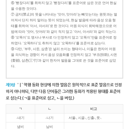
⑥ ‘뻗장다리’를 취하지 않고 ‘뻗정다리’를 표준어로 삼은 것은 언어 현실
을 수용한 것이다.
⑦ 금지(禁止)의 뜻을 나타내는 ‘앗아, 앗아라’는 빼앗는다는 원뜻과는 멀
어져서 단지 하지 말라는 뜻이 되었는데, 현실 발음에 따라 음성 모음 형
태를 취하여 ‘아서, 아서라’로 한 것이다. 어원 의식이 희박해졌으므로 어
법에 따라 ‘앗어, 앗어라’와 같이 적지 않고 ‘아서, 아서라’와 같이 적는다.
⑧ ‘오똑이’도 명사나 부사로 다 인정하지 않고 ‘오뚝이’만을 표준어로 정
하였다. ‘오똑하다’도 취하지 않고 ‘오뚝하다’를 표준어로 삼는다.
⑨ 다만, ‘부주, 사둔, 삼춘’은 널리 쓰이는 형태이나, 이들은 한자어 어원
을 의식하는 경향이 커서 음성 모음화를 인정하지 않고 ‘부조(扶助), 사돈
(査頓), 삼촌(三寸)’과 같이 한자어 발음을 그대로 쓴 것을 표준어로 삼았
다.
제9항
‘ㅣ’ 역행 동화 현상에 의한 발음은 원칙적으로 표준 발음으로 인정
하지 아니하되, 다만 다음 단어들은 그러한 동화가 적용된 형태를 표준어
로 삼는다.(ㄱ을 표준어로 삼고, ㄴ을 버림.)
ㄱ
ㄴ
비고
-내기
-나기
서울-, 시골-, 신출-, 풋-.
냄비
남비