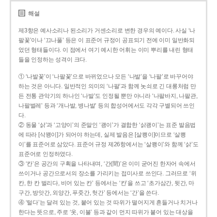
해설
제3항은 예사소리나 된소리가 거센소리로 변한 경우의 예이다. 사실 ‘나
팔꽃’이나 ‘끄나풀’ 등은 이 표준어 규정이 공표되기 전에 이미 일반화되
었던 형태들이다. 이 점에서 여기 예시한 어휘는 이미 뿌리를 내린 형태
들을 인정하는 성격이 크다.
① ‘나발꽃’이 ‘나팔꽃’으로 바뀌었으나 모든 ‘나발’을 ‘나팔’로 바꾸어야
하는 것은 아니다. 일반적인 의미의 ‘나팔’과 함께 놋쇠로 긴 대롱처럼 만
든 전통 관악기의 하나인 ‘나발’도 인정될 뿐만 아니라 ‘나팔바지, 나팔관,
나팔벌레’ 등과 ‘개나발, 병나발’ 등의 합성어에서도 각각 구별되어 쓰인
다.
② 동물 ‘삵’과 ‘고양이’의 준말인 ‘괭이’가 결합한 ‘삵괭이’는 표준 발음법
에 따라 [삭꽹이]가 되어야 하는데, 실제 발음은 [살쾡이]이므로 ‘살쾡
이’를 표준어로 삼았다. 표준어 규정 제26항에서는 ‘살쾡이’와 함께 ‘삵’도
표준어로 인정하였다.
③ ‘칸’은 공간의 구획을 나타내며, ‘간(間)’은 이미 굳어진 한자어 속에서
쓰이거나 공간으로서의 장소를 가리키는 접미사로 쓰인다. 그러므로 ‘위
칸, 한 칸 벌리다, 비어 있는 칸’ 등에서는 ‘칸’을 쓰고 ‘초가삼간, 뒷간, 마
구간, 방앗간, 외양간, 푸줏간, 헛간’ 등에서는 ‘간’을 쓴다.
④ ‘털다’는 달려 있는 것, 붙어 있는 것 따위가 떨어지게 흔들거나 치거나
한다는 뜻으로, 주로 ‘옷, 이불’ 등과 같이 먼지 따위가 붙어 있는 대상을