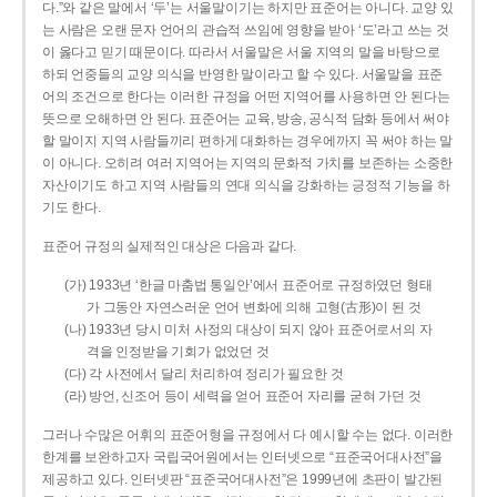
다.”와 같은 말에서 ‘두’는 서울말이기는 하지만 표준어는 아니다. 교양 있
는 사람은 오랜 문자 언어의 관습적 쓰임에 영향을 받아 ‘도’라고 쓰는 것
이 옳다고 믿기 때문이다. 따라서 서울말은 서울 지역의 말을 바탕으로
하되 언중들의 교양 의식을 반영한 말이라고 할 수 있다. 서울말을 표준
어의 조건으로 한다는 이러한 규정을 어떤 지역어를 사용하면 안 된다는
뜻으로 오해하면 안 된다. 표준어는 교육, 방송, 공식적 담화 등에서 써야
할 말이지 지역 사람들끼리 편하게 대화하는 경우에까지 꼭 써야 하는 말
이 아니다. 오히려 여러 지역어는 지역의 문화적 가치를 보존하는 소중한
자산이기도 하고 지역 사람들의 연대 의식을 강화하는 긍정적 기능을 하
기도 한다.
표준어 규정의 실제적인 대상은 다음과 같다.
(가) 1933년 ‘한글 마춤법 통일안’에서 표준어로 규정하였던 형태
가 그동안 자연스러운 언어 변화에 의해 고형(古形)이 된 것
(나) 1933년 당시 미처 사정의 대상이 되지 않아 표준어로서의 자
격을 인정받을 기회가 없었던 것
(다) 각 사전에서 달리 처리하여 정리가 필요한 것
(라) 방언, 신조어 등이 세력을 얻어 표준어 자리를 굳혀 가던 것
그러나 수많은 어휘의 표준어형을 규정에서 다 예시할 수는 없다. 이러한
한계를 보완하고자 국립국어원에서는 인터넷으로 “표준국어대사전”을
제공하고 있다. 인터넷판 “표준국어대사전”은 1999년에 초판이 발간된