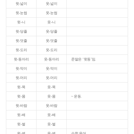
윗-넓이
웃-넓이
윗-눈썹
웃-눈썹
윗-니
웃-니
윗-당줄
웃-당줄
윗-덧줄
웃-덧줄
윗-도리
웃-도리
윗-동아리
웃-동아리
준말은 ‘윗동’임.
윗-막이
웃-막이
윗-머리
웃-머리
윗-목
웃-목
윗-몸
웃-몸
~ 운동.
윗-바람
웃-바람
윗-배
웃-배
윗-벌
웃-벌
윗-변
웃-변
수학 용어.