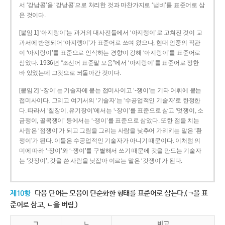
서 ‘강남콩’을 ‘강낭콩’으로 처리한 것과 마찬가지로 ‘냄비’를 표준어로 삼
은 것이다.
[붙임 1] ‘아지랑이’는 과거의 대사전들에서 ‘아지랭이’로 고쳐진 것이 교
과서에 반영되어 ‘아지랭이’가 표준어로 쓰여 왔으나, 현대 언중의 직관
이 ‘아지랑이’를 표준으로 인식하는 경향이 강해 ‘아지랑이’를 표준어로
삼았다. 1936년 “조선어 표준말 모음”에서 ‘아지랑이’를 표준어로 정한
바 있었는데 그것으로 되돌아간 것이다.
[붙임 2] ‘-장이’는 기술자에 붙는 접미사이고 ‘-쟁이’는 기타 어휘에 붙는
접미사이다. 그리고 여기서의 ‘기술자’는 ‘수공업적인 기술자’로 한정한
다. 따라서 ‘칠장이, 유기장이’에서는 ‘-장이’를 표준으로 삼고 ‘멋쟁이, 소
금쟁이, 골목쟁이’ 등에서는 ‘-쟁이’를 표준으로 삼았다. 또한 점을 치는
사람은 ‘점쟁이’가 되고 그림을 그리는 사람을 낮추어 가리키는 말은 ‘환
쟁이’가 된다. 이들은 수공업적인 기술자가 아니기 때문이다. 이처럼 의
미에 따라 ‘-장이’와 ‘-쟁이’를 구별해서 쓰기 때문에 갓을 만드는 기술자
는 ‘갓장이’, 갓을 쓴 사람을 낮잡아 이르는 말은 ‘갓쟁이’가 된다.
제10항
다음 단어는 모음이 단순화한 형태를 표준어로 삼는다.(ㄱ을 표
준어로 삼고, ㄴ을 버림.)
ㄱ
ㄴ
비고