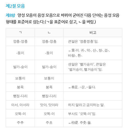
제2절 모음
제8항
양성 모음이 음성 모음으로 바뀌어 굳어진 다음 단어는 음성 모음
형태를 표준어로 삼는다.(ㄱ을 표준어로 삼고, ㄴ을 버림.)
ㄱ
ㄴ
비고
깡충-깡충
깡총-깡총
큰말은 ‘껑충껑충’임.
←童-이. 귀-, 막-, 선-, 쌍-, 검-,
-둥이
-동이
바람-, 흰-.
센말은 ‘빨가숭이’, 큰말은
발가-숭이
발가-송이
‘벌거숭이, 뻘거숭이’임.
보퉁이
보통이
봉죽
봉족
←奉足. ~꾼, ~들다.
뻗정-다리
뻗장-다리
아서, 아서라
앗아, 앗아라
하지 말라고 금지하는 말.
오뚝-이
오똑-이
부사도 ‘오뚝-이’임.
주추
주초
←柱礎. 주춧-돌.