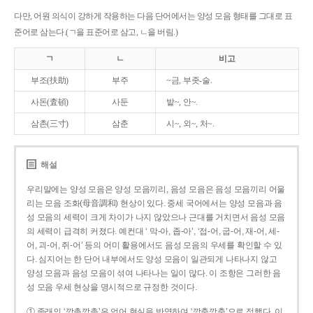
다만, 어원 의식이 강하게 작용하는 다음 단어에서는 양성 모음 형태를 그대로 표
준어로 삼는다.(ㄱ을 표준어로 삼고, ㄴ을 버림.)
ㄱ
ㄴ
비고
부조(扶助)
부주
~금, 부좃-술.
사돈(査頓)
사둔
밭~, 안~.
삼촌(三寸)
삼춘
시~, 외~, 처~.
해설
우리말에는 양성 모음은 양성 모음끼리, 음성 모음은 음성 모음끼리 어울
리는 모음 조화(母音調和) 현상이 있다. 중세 국어에서는 양성 모음과 음
성 모음의 세력이 크게 차이가 나지 않았으나 근대를 거치면서 음성 모음
의 세력이 급격히 커졌다. 예컨대 ‘ 막-아, 좁-아’, ‘접-어, 굽-어, 재-어, 세-
어, 괴-어, 쥐-어’ 등의 어미 활용에서도 음성 모음의 우세를 확인할 수 있
다. 심지어는 한 단어 내부에서도 양성 모음이 일관되게 나타나지 않고
양성 모음과 음성 모음이 섞여 나타나는 일이 많다. 이 조항은 그러한 음
성 모음 우세 현상을 명시적으로 규정한 것이다.
① 종래의 ‘깡총깡총’은 언어 현실을 반영하여 ‘깡충깡충’으로 정했다. 이