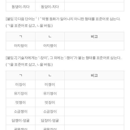
동댕이-치다
동당이-치다
[붙임 1] 다음 단어는 ‘ㅣ’ 역행 동화가 일어나지 아니한 형태를 표준어로 삼는다.
(ㄱ을 표준어로 삼고, ㄴ을 버림.)
ㄱ
ㄴ
비고
아지랑이
아지랭이
[붙임 2] 기술자에게는 ‘-장이’, 그 외에는 ‘-쟁이’가 붙는 형태를 표준어로 삼는다.
(ㄱ을 표준어로 삼고, ㄴ을 버림.)
ㄱ
ㄴ
비고
미장이
미쟁이
유기장이
유기쟁이
멋쟁이
멋장이
소금쟁이
소금장이
담쟁이-덩굴
담장이-덩굴
골목쟁이
골목장이