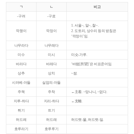
ㄱ
ㄴ
비고
-구려
-구료
1. 서울~, 알~, 찰~.
깍쟁이
깍정이
2. 도토리, 상수리 등의 받침은
‘깍정이’임.
나무라다
나무래다
미수
미시
미숫-가루.
바라다
바래다
‘바램[所望]’은 비표준어임.
상추
상치
~쌈.
시러베-아들
실업의-아들
주책
주착
←主着. ~망나니, ~없다.
지루-하다
지리-하다
←支離.
튀기
트기
허드레
허드래
허드렛-물, 허드렛-일.
호루라기
호루루기