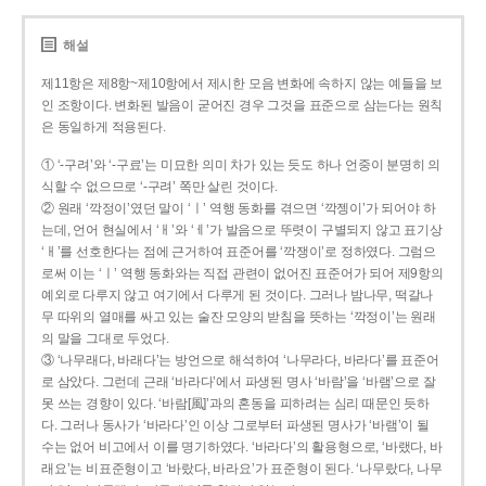
해설
제11항은 제8항~제10항에서 제시한 모음 변화에 속하지 않는 예들을 보
인 조항이다. 변화된 발음이 굳어진 경우 그것을 표준으로 삼는다는 원칙
은 동일하게 적용된다.
① ‘-구려’와 ‘-구료’는 미묘한 의미 차가 있는 듯도 하나 언중이 분명히 의
식할 수 없으므로 ‘-구려’ 쪽만 살린 것이다.
② 원래 ‘깍정이’였던 말이 ‘ㅣ’ 역행 동화를 겪으면 ‘깍젱이’가 되어야 하
는데, 언어 현실에서 ‘ㅐ’와 ‘ㅔ’가 발음으로 뚜렷이 구별되지 않고 표기상
‘ㅐ’를 선호한다는 점에 근거하여 표준어를 ‘깍쟁이’로 정하였다. 그럼으
로써 이는 ‘ㅣ’ 역행 동화와는 직접 관련이 없어진 표준어가 되어 제9항의
예외로 다루지 않고 여기에서 다루게 된 것이다. 그러나 밤나무, 떡갈나
무 따위의 열매를 싸고 있는 술잔 모양의 받침을 뜻하는 ‘깍정이’는 원래
의 말을 그대로 두었다.
③ ‘나무래다, 바래다’는 방언으로 해석하여 ‘나무라다, 바라다’를 표준어
로 삼았다. 그런데 근래 ‘바라다’에서 파생된 명사 ‘바람’을 ‘바램’으로 잘
못 쓰는 경향이 있다. ‘바람[風]’과의 혼동을 피하려는 심리 때문인 듯하
다. 그러나 동사가 ‘바라다’인 이상 그로부터 파생된 명사가 ‘바램’이 될
수는 없어 비고에서 이를 명기하였다. ‘바라다’의 활용형으로, ‘바랬다, 바
래요’는 비표준형이고 ‘바랐다, 바라요’가 표준형이 된다. ‘나무랐다, 나무