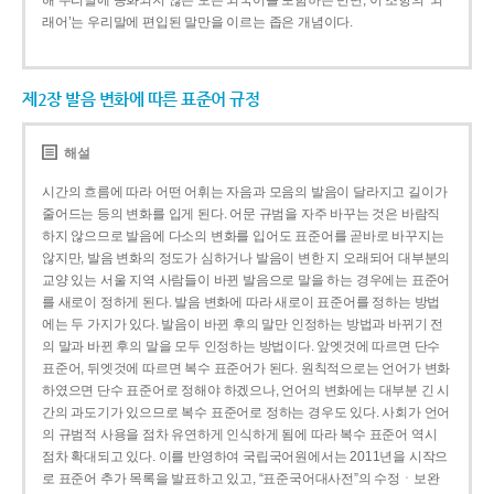
해 우리말에 동화되지 않은 모든 외국어를 포함하는 반면, 이 조항의 ‘외
래어’는 우리말에 편입된 말만을 이르는 좁은 개념이다.
제2장 발음 변화에 따른 표준어 규정
해설
시간의 흐름에 따라 어떤 어휘는 자음과 모음의 발음이 달라지고 길이가
줄어드는 등의 변화를 입게 된다. 어문 규범을 자주 바꾸는 것은 바람직
하지 않으므로 발음에 다소의 변화를 입어도 표준어를 곧바로 바꾸지는
않지만, 발음 변화의 정도가 심하거나 발음이 변한 지 오래되어 대부분의
교양 있는 서울 지역 사람들이 바뀐 발음으로 말을 하는 경우에는 표준어
를 새로이 정하게 된다. 발음 변화에 따라 새로이 표준어를 정하는 방법
에는 두 가지가 있다. 발음이 바뀐 후의 말만 인정하는 방법과 바뀌기 전
의 말과 바뀐 후의 말을 모두 인정하는 방법이다. 앞엣것에 따르면 단수
표준어, 뒤엣것에 따르면 복수 표준어가 된다. 원칙적으로는 언어가 변화
하였으면 단수 표준어로 정해야 하겠으나, 언어의 변화에는 대부분 긴 시
간의 과도기가 있으므로 복수 표준어로 정하는 경우도 있다. 사회가 언어
의 규범적 사용을 점차 유연하게 인식하게 됨에 따라 복수 표준어 역시
점차 확대되고 있다. 이를 반영하여 국립국어원에서는 2011년을 시작으
로 표준어 추가 목록을 발표하고 있고, “표준국어대사전”의 수정ㆍ보완