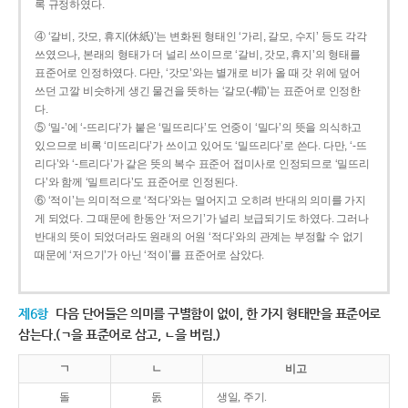
록 규정하였다.
④ ‘갈비, 갓모, 휴지(休紙)’는 변화된 형태인 ‘가리, 갈모, 수지’ 등도 각각
쓰였으나, 본래의 형태가 더 널리 쓰이므로 ‘갈비, 갓모, 휴지’의 형태를
표준어로 인정하였다. 다만, ‘갓모’와는 별개로 비가 올 때 갓 위에 덮어
쓰던 고깔 비슷하게 생긴 물건을 뜻하는 ‘갈모(-帽)’는 표준어로 인정한
다.
⑤ ‘밀-’에 ‘-뜨리다’가 붙은 ‘밀뜨리다’도 언중이 ‘밀다’의 뜻을 의식하고
있으므로 비록 ‘미뜨리다’가 쓰이고 있어도 ‘밀뜨리다’로 쓴다. 다만, ‘-뜨
리다’와 ‘-트리다’가 같은 뜻의 복수 표준어 접미사로 인정되므로 ‘밀뜨리
다’와 함께 ‘밀트리다’도 표준어로 인정된다.
⑥ ‘적이’는 의미적으로 ‘적다’와는 멀어지고 오히려 반대의 의미를 가지
게 되었다. 그 때문에 한동안 ‘저으기’가 널리 보급되기도 하였다. 그러나
반대의 뜻이 되었더라도 원래의 어원 ‘적다’와의 관계는 부정할 수 없기
때문에 ‘저으기’가 아닌 ‘적이’를 표준어로 삼았다.
제6항
다음 단어들은 의미를 구별함이 없이, 한 가지 형태만을 표준어로
삼는다.(ㄱ을 표준어로 삼고, ㄴ을 버림.)
ㄱ
ㄴ
비고
돌
돐
생일, 주기.