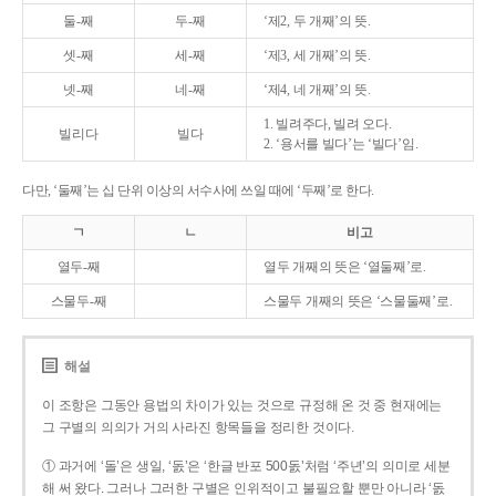
둘-째
두-째
‘제2, 두 개째’의 뜻.
셋-째
세-째
‘제3, 세 개째’의 뜻.
넷-째
네-째
‘제4, 네 개째’의 뜻.
1. 빌려주다, 빌려 오다.
빌리다
빌다
2. ‘용서를 빌다’는 ‘빌다’임.
다만, ‘둘째’는 십 단위 이상의 서수사에 쓰일 때에 ‘두째’로 한다.
ㄱ
ㄴ
비고
열두-째
열두 개째의 뜻은 ‘열둘째’로.
스물두-째
스물두 개째의 뜻은 ‘스물둘째’로.
해설
이 조항은 그동안 용법의 차이가 있는 것으로 규정해 온 것 중 현재에는
그 구별의 의의가 거의 사라진 항목들을 정리한 것이다.
① 과거에 ‘돌’은 생일, ‘돐’은 ‘한글 반포 500돐’처럼 ‘주년’의 의미로 세분
해 써 왔다. 그러나 그러한 구별은 인위적이고 불필요할 뿐만 아니라 ‘돐