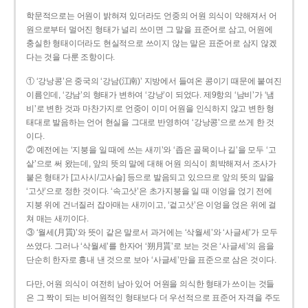
학문적으로는 어원이 밝혀져 있더라도 언중의 어원 의식이 약해져서 어
원으로부터 멀어진 형태가 널리 쓰이면 그 말을 표준어로 삼고, 어원에
충실한 형태이더라도 현실적으로 쓰이지 않는 말은 표준어로 삼지 않겠
다는 것을 다룬 조항이다.
① ‘강낭콩’은 중국의 ‘강남(江南)’ 지방에서 들여온 콩이기 때문에 붙여진
이름인데, ‘강남’의 형태가 변하여 ‘강낭’이 되었다. 제9항의 ‘남비’가 ‘냄
비’로 변한 것과 마찬가지로 언중이 이미 어원을 인식하지 않고 변한 형
태대로 발음하는 언어 현실을 그대로 반영하여 ‘강낭콩’으로 쓰게 한 것
이다.
② 예전에는 ‘지붕을 일 때에 쓰는 새끼’와 ‘좁은 골목이나 길’을 모두 ‘고
샅’으로 써 왔는데, 앞의 뜻의 말에 대해 어원 의식이 희박해져서 조사가
붙은 형태가 [고사시/고사슬] 등으로 발음되고 있으므로 앞의 뜻의 말을
‘고삿’으로 정한 것이다. ‘속고삿’은 초가지붕을 일 때 이엉을 얹기 전에
지붕 위에 건너질러 잡아매는 새끼이고, ‘겉고삿’은 이엉을 얹은 위에 걸
쳐 매는 새끼이다.
③ ‘월세(月貰)’와 뜻이 같은 말로서 과거에는 ‘삭월세’와 ‘사글세’가 모두
쓰였다. 그러나 ‘삭월세’를 한자어 ‘朔月貰’로 보는 것은 ‘사글세’의 음을
단순히 한자로 흉내 낸 것으로 보아 ‘사글세’만을 표준으로 삼은 것이다.
다만, 어원 의식이 여전히 남아 있어 어원을 의식한 형태가 쓰이는 것들
은 그 짝이 되는 비어원적인 형태보다 더 우선적으로 표준어 자격을 주도