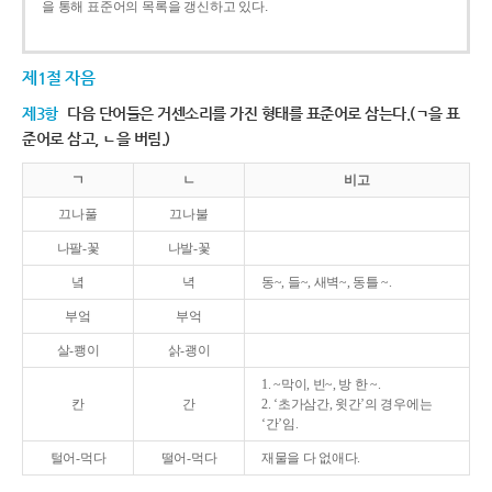
을 통해 표준어의 목록을 갱신하고 있다.
제1절 자음
제3항
다음 단어들은 거센소리를 가진 형태를 표준어로 삼는다.(ㄱ을 표
준어로 삼고, ㄴ을 버림.)
ㄱ
ㄴ
비고
끄나풀
끄나불
나팔-꽃
나발-꽃
녘
녁
동~, 들~, 새벽~, 동틀 ~.
부엌
부억
살-쾡이
삵-괭이
1. ~막이, 빈~, 방 한 ~.
칸
간
2. ‘초가삼간, 윗간’의 경우에는
‘간’임.
털어-먹다
떨어-먹다
재물을 다 없애다.