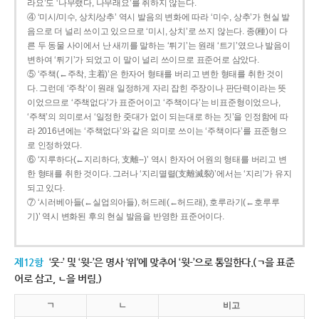
라요’도 ‘나무랬다, 나무래요’를 취하지 않는다.
④ ‘미시/미수, 상치/상추’ 역시 발음의 변화에 따라 ‘미수, 상추’가 현실 발
음으로 더 널리 쓰이고 있으므로 ‘미시, 상치’로 쓰지 않는다. 종(種)이 다
른 두 동물 사이에서 난 새끼를 말하는 ‘튀기’는 원래 ‘트기’였으나 발음이
변하여 ‘튀기’가 되었고 이 말이 널리 쓰이므로 표준어로 삼았다.
⑤ ‘주책(←주착, 主着)’은 한자어 형태를 버리고 변한 형태를 취한 것이
다. 그런데 ‘주착’이 원래 일정하게 자리 잡힌 주장이나 판단력이라는 뜻
이었으므로 ‘주책없다’가 표준어이고 ‘주책이다’는 비표준형이었으나,
‘주책’의 의미로서 ‘일정한 줏대가 없이 되는대로 하는 짓’을 인정함에 따
라 2016년에는 ‘주책없다’와 같은 의미로 쓰이는 ‘주책이다’를 표준형으
로 인정하였다.
⑥ ‘지루하다(←지리하다, 支離--)’ 역시 한자어 어원의 형태를 버리고 변
한 형태를 취한 것이다. 그러나 ‘지리멸렬(支離滅裂)’에서는 ‘지리’가 유지
되고 있다.
⑦ ‘시러베아들(←실업의아들), 허드레(←허드래), 호루라기(←호루루
기)’ 역시 변화된 후의 현실 발음을 반영한 표준어이다.
제12항
‘웃-’ 및 ‘윗-’은 명사 ‘위’에 맞추어 ‘윗-’으로 통일한다.(ㄱ을 표준
어로 삼고, ㄴ을 버림.)
ㄱ
ㄴ
비고