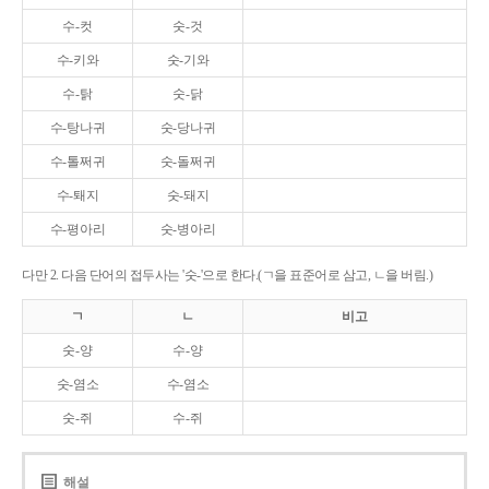
수-컷
숫-것
수-키와
숫-기와
수-탉
숫-닭
수-탕나귀
숫-당나귀
수-톨쩌귀
숫-돌쩌귀
수-퇘지
숫-돼지
수-평아리
숫-병아리
다만 2. 다음 단어의 접두사는 '숫-'으로 한다.(ㄱ을 표준어로 삼고, ㄴ을 버림.)
ㄱ
ㄴ
비고
숫-양
수-양
숫-염소
수-염소
숫-쥐
수-쥐
해설