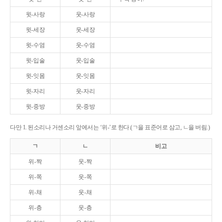
윗-사랑
웃-사랑
윗-세장
웃-세장
윗-수염
웃-수염
윗-입술
웃-입술
윗-잇몸
웃-잇몸
윗-자리
웃-자리
윗-중방
웃-중방
다만 1. 된소리나 거센소리 앞에서는 ‘위-’로 한다.(ㄱ을 표준어로 삼고, ㄴ을 버림.)
ㄱ
ㄴ
비고
위-짝
웃-짝
위-쪽
웃-쪽
위-채
웃-채
위-층
웃-층