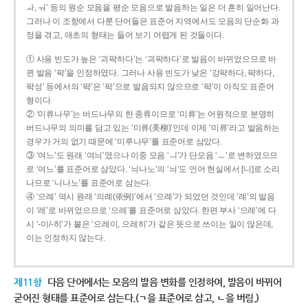
ㅘ, ㅝ’ 등의 원순 모음을 평순 모음으로 발음하는 일은 더 흔히 일어난다.
그러나 이 조항에서 다룬 단어들은 표준어 지역에서도 모음의 단순화 과
정을 겪고, 애초의 형태는 들어 보기 어렵게 된 것들이다.
① 사용 빈도가 높은 ‘괴퍅하다’는 ‘괴팍하다’로 발음이 바뀌었으므로 바
뀐 발음 ‘팍’을 인정하였다. 그러나 사용 빈도가 낮은 ‘강퍅하다, 퍅하다,
퍅성’ 등에서의 ‘퍅’은 ‘팍’으로 발음되지 않으므로 ‘퍅’이 아직도 표준어
형이다.
② ‘미류나무’는 버드나무의 한 종류이므로 ‘미류’는 어원적으로 분명히
버드나무의 의미를 담고 있는 ‘미류(美柳)’인데 이제 ‘미류’라고 발음하는
경우가 거의 없기 때문에 ‘미루나무’를 표준어로 삼았다.
③ ‘여느’도 원래 ‘여늬’였으나 이중 모음 ‘ㅢ’가 단모음 ‘ㅡ’로 변하였으므
로 ‘여느’를 표준어로 삼았다. ‘늬나노’의 ‘늬’도 언어 현실에서 [니]로 소리
나므로 ‘니나노’를 표준어로 삼는다.
④ ‘으례’ 역시 원래 ‘의례(依例)’에서 ‘으례’가 되었던 것인데 ‘례’의 발음
이 ‘레’로 바뀌었으므로 ‘으레’를 표준어로 삼았다. 한편 부사 ‘으레’에 다
시 ‘-이/-히’가 붙은 ‘으레이, 으레히’가 같은 뜻으로 쓰이는 일이 많은데,
이는 인정하지 않는다.
제11항
다음 단어에서는 모음의 발음 변화를 인정하여, 발음이 바뀌어
굳어진 형태를 표준어로 삼는다.(ㄱ을 표준어로 삼고, ㄴ을 버림.)