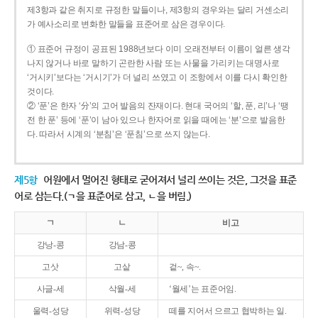
제3항과 같은 취지로 규정한 말들이나, 제3항의 경우와는 달리 거센소리
가 예사소리로 변화한 말들을 표준어로 삼은 경우이다.
① 표준어 규정이 공표된 1988년보다 이미 오래전부터 이름이 얼른 생각
나지 않거나 바로 말하기 곤란한 사람 또는 사물을 가리키는 대명사로
‘거시키’보다는 ‘거시기’가 더 널리 쓰였고 이 조항에서 이를 다시 확인한
것이다.
② ‘푼’은 한자 ‘分’의 고어 발음의 잔재이다. 현대 국어의 ‘할, 푼, 리’나 ‘땡
전 한 푼’ 등에 ‘푼’이 남아 있으나 한자어로 읽을 때에는 ‘분’으로 발음한
다. 따라서 시계의 ‘분침’은 ‘푼침’으로 쓰지 않는다.
제5항
어원에서 멀어진 형태로 굳어져서 널리 쓰이는 것은, 그것을 표준
어로 삼는다.(ㄱ을 표준어로 삼고, ㄴ을 버림.)
ㄱ
ㄴ
비고
강낭-콩
강남-콩
고삿
고샅
겉~, 속~.
사글-세
삭월-세
‘월세’는 표준어임.
울력-성당
위력-성당
떼를 지어서 으르고 협박하는 일.