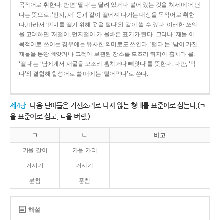
목적어로 취한다. 반면 ‘떨다’는 달려 있거나 붙어 있는 것을 쳐서 떼어 낸
다는 뜻으로, ‘먼지, 재’ 등과 같이 떨어져 나가는 대상을 목적어로 취한
다. 따라서 ‘먼지를 떨기 위해 옷을 털다’와 같이 쓸 수 있다. 이러한 쓰임
을 고려하면 ‘재떨이, 먼지떨이’가 올바른 표기가 된다. 그러나 ‘재물’이
목적어로 쓰이는 경우에는 유사한 의미로도 쓰인다. ‘털다’는 ‘남이 가진
재물을 몽땅 빼앗거나 그것이 보관된 장소를 모조리 뒤지어 훔치다’를,
‘떨다’는 ‘남에게서 재물을 모조리 훔치거나 빼앗다’를 뜻한다. 다만, ‘먹
다’와 결합해 합성어로 쓸 때에는 ‘털어먹다’로 쓴다.
제4항
다음 단어들은 거센소리로 나지 않는 형태를 표준어로 삼는다.(ㄱ
을 표준어로 삼고, ㄴ을 버림.)
ㄱ
ㄴ
비고
가을-갈이
가을-카리
거시기
거시키
분침
푼침
해설