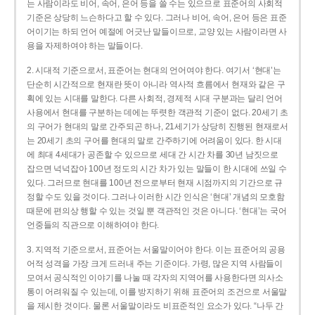
는 사람이라도 비어, 속어, 은어 등을 쓸 수는 있으므로 표준어의 사회적
기준은 상당히 느슨하다고 할 수 있다. 그러나 비어, 속어, 은어 등은 표준
어이기는 하되 언어 예절에 어긋난 말들이므로, 교양 있는 사람이라면 사
용을 자제하여야 하는 말들이다.
2. 시대적 기준으로서, 표준어는 현대의 언어여야 한다. 여기서 ‘현대’는
단순히 시간적으로 현재란 뜻이 아니라 역사적 흐름에서 현재와 같은 구
획에 있는 시대를 말한다. 다른 사회적, 경제적 시대 구분과는 달리 언어
사용에서 현대를 구분하는 데에는 뚜렷한 객관적 기준이 없다. 20세기 초
의 구어가 현대의 말로 간주되곤 하나, 21세기가 상당히 진행된 현재로서
는 20세기 초의 구어를 현대의 말로 간주하기에 어려움이 있다. 한 시대
에 최대 4세대가 공존할 수 있으므로 세대 간 시간 차를 30년 남짓으로
잡으면 넉넉잡아 100년 정도의 시간 차가 있는 말들이 한 시대에 쓰일 수
있다. 그러므로 현대를 100년 전으로부터 현재 시점까지의 기간으로 규
정할 수도 있을 것이다. 그러나 이러한 시간 인식은 ‘현대’ 개념의 모호함
때문에 편의상 행할 수 있는 것일 뿐 객관적인 것은 아니다. ‘현대’는 국어
언중들의 직관으로 이해하여야 한다.
3. 지역적 기준으로서, 표준어는 서울말이어야 한다. 이는 표준어의 공용
어적 성격을 가장 크게 드러내 주는 기준이다. 가령, 많은 지역 사람들이
모여서 공식적인 이야기를 나눌 때 각자의 지역어를 사용한다면 의사소
통이 어려워질 수 있는데, 이를 방지하기 위해 표준어의 조건으로 서울말
을 제시한 것이다. 물론 서울말이라도 비표준적인 요소가 있다. “나두 간