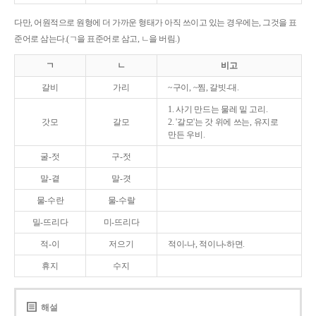
다만, 어원적으로 원형에 더 가까운 형태가 아직 쓰이고 있는 경우에는, 그것을 표
준어로 삼는다.(ㄱ을 표준어로 삼고, ㄴ을 버림.)
ㄱ
ㄴ
비고
갈비
가리
~구이, ~찜, 갈빗-대.
1. 사기 만드는 물레 밑 고리.
갓모
갈모
2. '갈모'는 갓 위에 쓰는, 유지로
만든 우비.
굴-젓
구-젓
말-곁
말-겻
물-수란
물-수랄
밀-뜨리다
미-뜨리다
적-이
저으기
적이-나, 적이나-하면.
휴지
수지
해설