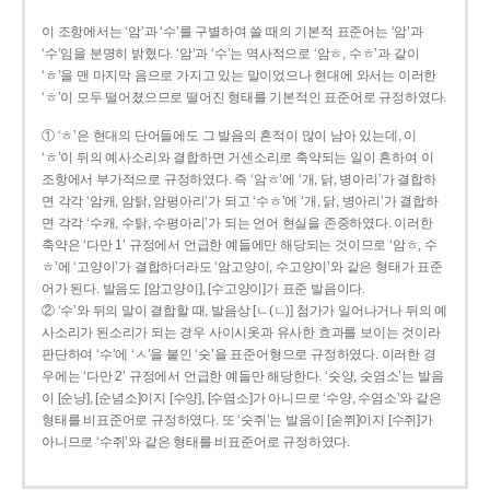
이 조항에서는 ‘암’과 ‘수’를 구별하여 쓸 때의 기본적 표준어는 ‘암’과
‘수’임을 분명히 밝혔다. ‘암’과 ‘수’는 역사적으로 ‘암ㅎ, 수ㅎ’과 같이
‘ㅎ’을 맨 마지막 음으로 가지고 있는 말이었으나 현대에 와서는 이러한
‘ㅎ’이 모두 떨어졌으므로 떨어진 형태를 기본적인 표준어로 규정하였다.
① ‘ㅎ’은 현대의 단어들에도 그 발음의 흔적이 많이 남아 있는데, 이
‘ㅎ’이 뒤의 예사소리와 결합하면 거센소리로 축약되는 일이 흔하여 이
조항에서 부가적으로 규정하였다. 즉 ‘암ㅎ’에 ‘개, 닭, 병아리’가 결합하
면 각각 ‘암캐, 암탉, 암평아리’가 되고 ‘수ㅎ’에 ‘개, 닭, 병아리’가 결합하
면 각각 ‘수캐, 수탉, 수평아리’가 되는 언어 현실을 존중하였다. 이러한
축약은 ‘다만 1’ 규정에서 언급한 예들에만 해당되는 것이므로 ‘암ㅎ, 수
ㅎ’에 ‘고양이’가 결합하더라도 ‘암고양이, 수고양이’와 같은 형태가 표준
어가 된다. 발음도 [암고양이], [수고양이]가 표준 발음이다.
② ‘수’와 뒤의 말이 결합할 때, 발음상 [ㄴ(ㄴ)] 첨가가 일어나거나 뒤의 예
사소리가 된소리가 되는 경우 사이시옷과 유사한 효과를 보이는 것이라
판단하여 ‘수’에 ‘ㅅ’을 붙인 ‘숫’을 표준어형으로 규정하였다. 이러한 경
우에는 ‘다만 2’ 규정에서 언급한 예들만 해당한다. ‘숫양, 숫염소’는 발음
이 [순냥], [순념소]이지 [수양], [수염소]가 아니므로 ‘수양, 수염소’와 같은
형태를 비표준어로 규정하였다. 또 ‘숫쥐’는 발음이 [숟쮜]이지 [수쥐]가
아니므로 ‘수쥐’와 같은 형태를 비표준어로 규정하였다.