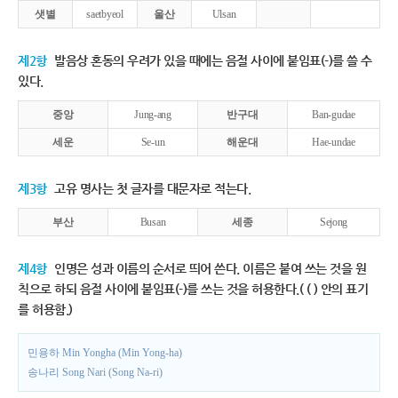
샛별
saetbyeol
울산
Ulsan
제2항
발음상 혼동의 우려가 있을 때에는 음절 사이에 붙임표(-)를 쓸 수
있다.
중앙
Jung-ang
반구대
Ban-gudae
세운
Se-un
해운대
Hae-undae
제3항
고유 명사는 첫 글자를 대문자로 적는다.
부산
Busan
세종
Sejong
제4항
인명은 성과 이름의 순서로 띄어 쓴다. 이름은 붙여 쓰는 것을 원
칙으로 하되 음절 사이에 붙임표(-)를 쓰는 것을 허용한다.( ( ) 안의 표기
를 허용함.)
민용하 Min Yongha (Min Yong-ha)
송나리 Song Nari (Song Na-ri)