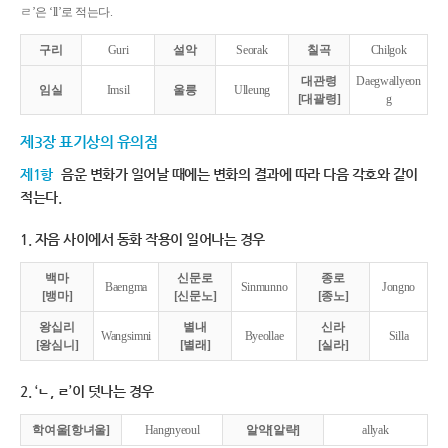
ㄹ’은 ‘ll’로 적는다.
구리
Guri
설악
Seorak
칠곡
Chilgok
대관령
Daegwallyeon
임실
Imsil
울릉
Ulleung
[대괄령]
g
제3장 표기상의 유의점
제1항
음운 변화가 일어날 때에는 변화의 결과에 따라 다음 각호와 같이
적는다.
1. 자음 사이에서 동화 작용이 일어나는 경우
백마
신문로
종로
Baengma
Sinmunno
Jongno
[뱅마]
[신문노]
[종노]
왕십리
별내
신라
Wangsimni
Byeollae
Silla
[왕심니]
[별래]
[실라]
2. ‘ㄴ, ㄹ’이 덧나는 경우
학여울[항녀울]
Hangnyeoul
알약[알략]
allyak