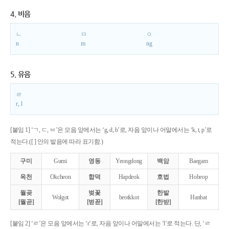
4. 비음
ㄴ
ㅁ
ㅇ
n
m
ng
5. 유음
ㄹ
r, l
[붙임 1] ‘ㄱ, ㄷ, ㅂ’은 모음 앞에서는 ‘g, d, b’로, 자음 앞이나 어말에서는 ‘k, t, p’로
적는다.([ ] 안의 발음에 따라 표기함.)
구미
Gumi
영동
Yeongdong
백암
Baegam
옥천
Okcheon
합덕
Hapdeok
호법
Hobeop
월곶
벚꽃
한밭
Wolgot
beotkkot
Hanbat
[월곧]
[벋꼳]
[한받]
[붙임 2] ‘ㄹ’은 모음 앞에서는 ‘r’로, 자음 앞이나 어말에서는 ‘l’로 적는다. 단, ‘ㄹ