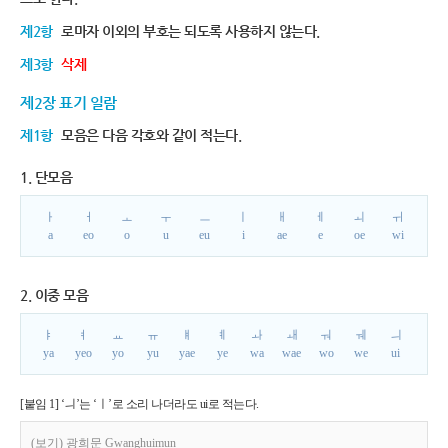
제2항
로마자 이외의 부호는 되도록 사용하지 않는다.
제3항
삭제
제2장 표기 일람
제1항
모음은 다음 각호와 같이 적는다.
1. 단모음
ㅏ
ㅓ
ㅗ
ㅜ
ㅡ
ㅣ
ㅐ
ㅔ
ㅚ
ㅟ
a
eo
o
u
eu
i
ae
e
oe
wi
2. 이중 모음
ㅑ
ㅕ
ㅛ
ㅠ
ㅒ
ㅖ
ㅘ
ㅙ
ㅝ
ㅞ
ㅢ
ya
yeo
yo
yu
yae
ye
wa
wae
wo
we
ui
[붙임 1] ‘ㅢ’는 ‘ㅣ’로 소리 나더라도 ui로 적는다.
(보기) 광희문 Gwanghuimun