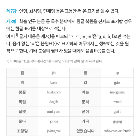
제7항
인명, 회사명, 단체명 등은 그동안 써 온 표기를 쓸 수 있다.
제8항
학술 연구 논문 등 특수 분야에서 한글 복원을 전제로 표기할 경우
에는 한글 표기를 대상으로 적는다.
1)
이 때
글자 대응은 제2장을 따르되 ‘ㄱ, ㄷ, ㅂ, ㄹ’은 ‘g, d, b, l’로만 적는
다. 음가 없는 ‘ㅇ’은 붙임표(-)로 표기하되 어두에서는 생략하는 것을 원
칙으로 한다. 기타 분절의 필요가 있을 때에도 붙임표(-)를 쓴다.
1) '이 때'는 "표준국어대사전"에 따르면 '이때'와 같이 붙여 써야 한다.
집
jib
짚
jip
밖
bakk
값
gabs
붓꽃
buskkoch
먹는
meogneun
독립
doglib
문리
munli
물엿
mul-yeos
굳이
gud-i
좋다
johda
가곡
gagog
조랑말
jolangmal
없었습니다
eobs-eoss-seubnida