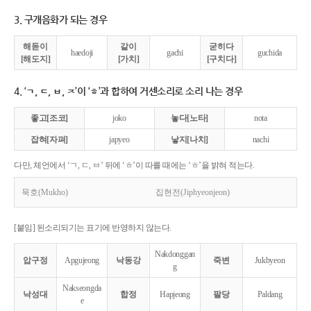
3. 구개음화가 되는 경우
해돋이
같이
굳히다
haedoji
gachi
guchida
[해도지]
[가치]
[구치다]
4. ‘ㄱ, ㄷ, ㅂ, ㅈ’이 ‘ㅎ’과 합하여 거센소리로 소리 나는 경우
좋고[조코]
joko
놓다[노타]
nota
잡혀[자펴]
japyeo
낳지[나치]
nachi
다만, 체언에서 ‘ㄱ, ㄷ, ㅂ’ 뒤에 ‘ㅎ’이 따를 때에는 ‘ㅎ’을 밝혀 적는다.
묵호(Mukho)
집현전(Jiphyeonjeon)
[붙임] 된소리되기는 표기에 반영하지 않는다.
Nakdonggan
압구정
Apgujeong
낙동강
죽변
Jukbyeon
g
Nakseongda
낙성대
합정
Hapjeong
팔당
Paldang
e