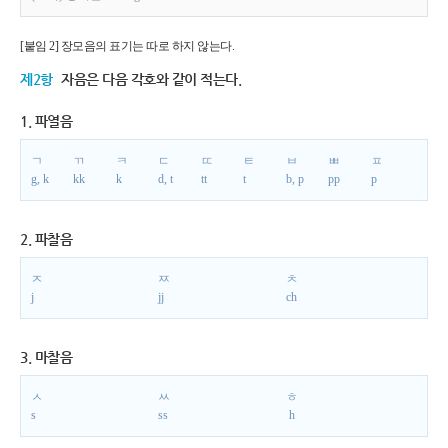
[붙임 2] 장모음의 표기는 따로 하지 않는다.
제2항
자음은 다음 각호와 같이 적는다.
1. 파열음
ㄱ
ㄲ
ㅋ
ㄷ
ㄸ
ㅌ
ㅂ
ㅃ
ㅍ
g, k
kk
k
d, t
tt
t
b, p
pp
p
2. 파찰음
ㅈ
ㅉ
ㅊ
j
jj
ch
3. 마찰음
ㅅ
ㅆ
ㅎ
s
ss
h