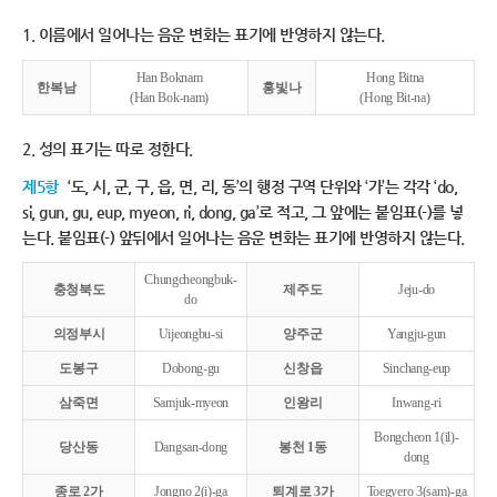
1. 이름에서 일어나는 음운 변화는 표기에 반영하지 않는다.
Han Boknam
Hong Bitna
한복남
홍빛나
(Han Bok-nam)
(Hong Bit-na)
2. 성의 표기는 따로 정한다.
제5항
‘도, 시, 군, 구, 읍, 면, 리, 동’의 행정 구역 단위와 ‘가’는 각각 ‘do,
si, gun, gu, eup, myeon, ri, dong, ga’로 적고, 그 앞에는 붙임표(-)를 넣
는다. 붙임표(-) 앞뒤에서 일어나는 음운 변화는 표기에 반영하지 않는다.
Chungcheongbuk-
충청북도
제주도
Jeju-do
do
의정부시
Uijeongbu-si
양주군
Yangju-gun
도봉구
Dobong-gu
신창읍
Sinchang-eup
삼죽면
Samjuk-myeon
인왕리
Inwang-ri
Bongcheon 1(il)-
당산동
Dangsan-dong
봉천 1동
dong
종로 2가
Jongno 2(i)-ga
퇴계로 3가
Toegyero 3(sam)-ga