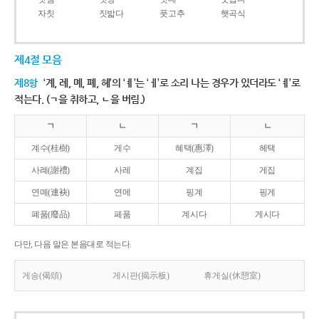
자칫
짓밟다
풋고추
햇곡식
제4절 모음
제8항
‘계, 례, 몌, 폐, 혜’의 ‘ㅖ’는 ‘ㅔ’로 소리 나는 경우가 있더라도 ‘ㅖ’로
적는다. (ㄱ을 취하고, ㄴ을 버림.)
ㄱ
ㄴ
ㄱ
ㄴ
계수(桂樹)
게수
혜택(惠澤)
헤택
사례(謝禮)
사레
계집
게집
연몌(連袂)
연메
핑계
핑게
폐품(廢品)
페품
계시다
게시다
다만, 다음 말은 본음대로 적는다.
게송(偈頌)
게시판(揭示板)
휴게실(休憩室)