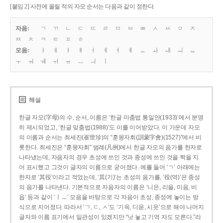
[붙임 2] 사전에 올릴 적의 자모 순서는 다음과 같이 정한다.
자음:
ㄱ
ㄲ
ㄴ
ㄷ
ㄸ
ㄹ
ㅁ
ㅂ
ㅃ
ㅅ
ㅆ
ㅇ
ㅈ
ㅉ
ㅊ
ㅋ
ㅌ
ㅍ
ㅎ
모음:
ㅏ
ㅐ
ㅑ
ㅒ
ㅓ
ㅔ
ㅕ
ㅖ
ㅗ
ㅘ
ㅙ
ㅚ
ㅛ
ㅜ
ㅝ
ㅞ
ㅟ
ㅠ
ㅡ
ㅢ
ㅣ
해설
한글 자모(字母)의 수, 순서, 이름은 ‘한글 마춤법 통일안(1933)’에서 분명
히 제시되었고, ‘한글 맞춤법(1988)’도 이를 이어받았다. 이 가운데 자모
의 이름과 순서는 최세진(崔世珍)의 “훈몽자회(訓蒙字會)(1527)”에서 비
롯한다. 최세진은 “훈몽자회” 범례(凡例)에서 한글 자모의 음가를 한자로
나타냈는데, 자음자의 경우 초성에 쓰인 것과 종성에 쓰인 것을 짝을 지
어 표시했고 그것이 글자의 이름으로 굳어졌다. 예를 들어 ‘ㄱ’ 아래에는
한자로 ‘其役’이라고 적었는데, ‘其(기)’는 초성의 음가를, ‘役(역)’은 종성
의 음가를 나타낸다. 기본적으로 자음자의 이름은 ‘니은, 리을, 미음, 비
읍’ 등과 같이 ‘ㅣㅡ’ 모음을 바탕으로 각 자음이 초성, 종성에 놓이는 방
식으로 지어졌다. 따라서 ‘ㄱ, ㄷ, ㅅ’도 ‘기윽, 디읃, 시읏’으로 해야 나머지
글자와 이름 표기에서 일관성이 있겠지만 “낫 놓고 기역 자도 모른다.”라