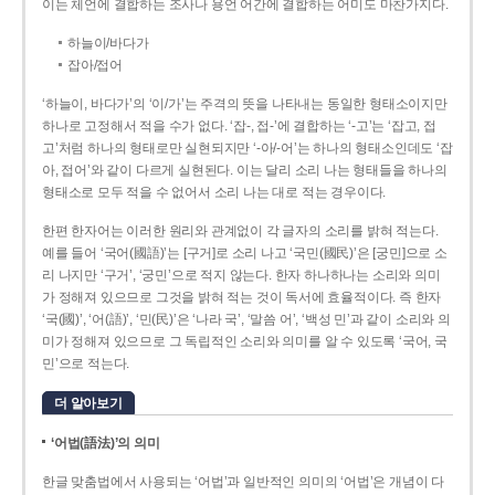
이는 체언에 결합하는 조사나 용언 어간에 결합하는 어미도 마찬가지다.
하늘이/바다가
잡아/접어
‘하늘이, 바다가’의 ‘이/가’는 주격의 뜻을 나타내는 동일한 형태소이지만
하나로 고정해서 적을 수가 없다. ‘잡-, 접-’에 결합하는 ‘-고’는 ‘잡고, 접
고’처럼 하나의 형태로만 실현되지만 ‘-아/-어’는 하나의 형태소인데도 ‘잡
아, 접어’와 같이 다르게 실현된다. 이는 달리 소리 나는 형태들을 하나의
형태소로 모두 적을 수 없어서 소리 나는 대로 적는 경우이다.
한편 한자어는 이러한 원리와 관계없이 각 글자의 소리를 밝혀 적는다.
예를 들어 ‘국어(國語)’는 [구거]로 소리 나고 ‘국민(國民)’은 [궁민]으로 소
리 나지만 ‘구거’, ‘궁민’으로 적지 않는다. 한자 하나하나는 소리와 의미
가 정해져 있으므로 그것을 밝혀 적는 것이 독서에 효율적이다. 즉 한자
‘국(國)’, ‘어(語)’, ‘민(民)’은 ‘나라 국’, ‘말씀 어’, ‘백성 민’과 같이 소리와 의
미가 정해져 있으므로 그 독립적인 소리와 의미를 알 수 있도록 ‘국어, 국
민’으로 적는다.
더 알아보기
‘어법(語法)’의 의미
한글 맞춤법에서 사용되는 ‘어법’과 일반적인 의미의 ‘어법’은 개념이 다