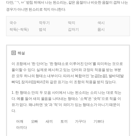
다만, ‘ㄱ, ㅂ’ 받침 뒤에서 나는 된소리는, 같은 음절이나 비슷한 음절이 겹쳐 나는
경우가 아니면 된소리로 적지 아니한다.
국수
깍두기
딱지
색시
싹둑(~싹둑)
법석
갑자기
몹시
해설
이 조항에서 ‘한 단어’는 ‘한 형태소로 이루어진 단어’를 의미하는 것으로
풀이할 수 있다. 실제로 예시하고 있는 단어와 규정의 적용을 받는 부분
은 모두 하나의 형태소 내부이다. 따라서 복합어인 ‘눈곱[눈꼽], 발바닥[발
빠닥], 잠자리[잠짜리]’와 같은 표기는 이 조항의 적용을 받지 않는다.
1. 한 형태소 안의 두 모음 사이에서 나는 된소리는 소리 나는 대로 적는
다. 예를 들어 새의 울음을 나타내는 형태소 ‘소쩍’은 ‘솟적’으로 적을 이
유가 없다. 왜냐하면 ‘솟’과 ‘적’이 의미가 있는 형태소가 아니기 때문이
다.
어깨
오빠
새끼
토끼
가꾸다
기쁘다
아끼다