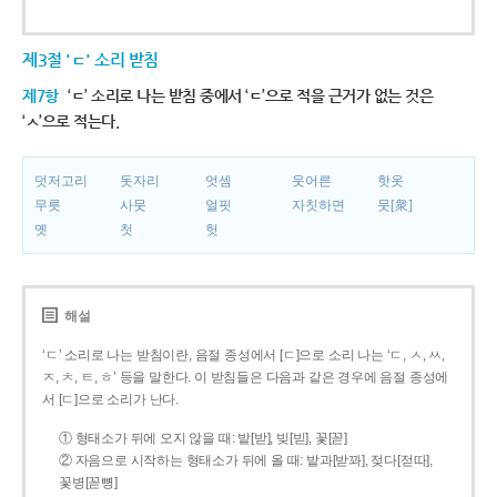
제3절 'ㄷ' 소리 받침
제7항
‘ㄷ’ 소리로 나는 받침 중에서 ‘ㄷ’으로 적을 근거가 없는 것은
‘ㅅ’으로 적는다.
덧저고리
돗자리
엇셈
웃어른
핫옷
무릇
사뭇
얼핏
자칫하면
뭇[衆]
옛
첫
헛
해설
‘ㄷ’ 소리로 나는 받침이란, 음절 종성에서 [ㄷ]으로 소리 나는 ‘ㄷ, ㅅ, ㅆ,
ㅈ, ㅊ, ㅌ, ㅎ’ 등을 말한다. 이 받침들은 다음과 같은 경우에 음절 종성에
서 [ㄷ]으로 소리가 난다.
① 형태소가 뒤에 오지 않을 때: 밭[받], 빚[빋], 꽃[꼳]
② 자음으로 시작하는 형태소가 뒤에 올 때: 밭과[받꽈], 젖다[젇따],
꽃병[꼳뼝]