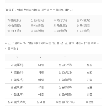
[붙임 1] 단어의 첫머리 이외의 경우에는 본음대로 적는다.
개량(改良)
선량(善良)
수력(水力)
협력(協力)
사례(謝禮)
혼례(婚禮)
와룡(臥龍)
쌍룡(雙龍)
하류(下流)
급류(急流)
도리(道理)
진리(眞理)
다만, 모음이나 ‘ㄴ’ 받침 뒤에 이어지는 ‘렬, 률’은 ‘열, 율’로 적는다.(ㄱ을 취하고
ㄴ을 버림.)
ㄱ
ㄴ
ㄱ
ㄴ
나열(羅列)
나렬
분열(分裂)
분렬
치열(齒列)
치렬
선열(先烈)
선렬
비열(卑劣)
비렬
진열(陳列)
진렬
규율(規律)
규률
선율(旋律)
선률
비율(比率)
비률
전율(戰慄)
전률
실패율(失敗率)
실패률
백분율(百分率)
백분률