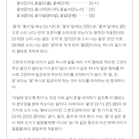
……………
꽃이[꼬치], 꽃을[꼬츨], 꽃에[꼬체]
[꼬ㅊ]
…
꽃만[꼰만], 꽃나무[꼰나무], 꽃놀이[꼰노리]
[꼰]
………
꽃과[꼳꽈], 꽃다발[꼳따발], 꽃밭[꼳빧]
[꼳]
‘꽃’은 ‘꽃이’일 때는 [꼬ㅊ]으로, ‘꽃만’일 때는 [꼰]으로, ‘꽃과’일 때는 [꼳]
으로 소리 난다. 만약 ‘표준어를 소리대로 적는다’는 원칙만 적용한다면,
[꼬치]로 소리 나는 말은 ‘꼬치’로, [꼰만]으로 소리 나는 말은 ‘꼰만’으로,
[꼳꽈]로 소리 나는 말은 ‘꼳꽈’로 적게 되어 ‘꽃[花]’이라는 하나의 말이 여
러 형태로 적히게 된다.
그런데 이처럼 의미가 같은 하나의 말을 여러 가지 형태로 적으면 그것이
무슨 말인지 알아보기가 쉽지 않다. 의미가 같은 하나의 말은 형태를 하
나로 고정하여 일관되게 적어야 의미를 파악하기가 쉽다. 즉 ‘꽃, 꼰,
꼳’보다는 ‘꽃’ 하나로 일관되게 적는 것이 의미를 파악하는 데 효과적이
다.
‘어법에 맞도록 한다’는 것은 이와 같이 뜻을 파악하기 쉽도록 각 형태소
의 본모양을 밝혀 적는다는 말이다. 이에 따라 ‘꽃’은 [꼬ㅊ], [꼰], [꼳]의 세
가지로 소리 나는 형태소이지만 그 본모양에 따라 ‘꽃’ 한 가지로 적고,
[꼬치], [꼰만], [꼳꽈]도 ‘꽃이, 꽃만, 꽃과’로 적게 된다. 이는 ‘꽃’과 같은 명
사 뒤에 조사가 결합할 때뿐 아니라 ‘늙-’과 같은 용언의 어간 뒤에 어미가
결합할 때도 동일하게 적용된다.