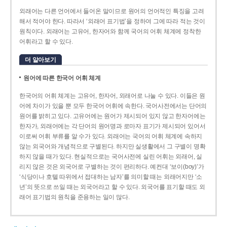
외래어는 다른 언어에서 들어온 말이므로 원어의 언어적인 특징을 고려
해서 적어야 한다. 따라서 ‘외래어 표기법’을 정하여 그에 따라 적는 것이
원칙이다. 외래어는 고유어, 한자어와 함께 국어의 어휘 체계에 정착한
어휘라고 할 수 있다.
더 알아보기
원어에 따른 한국어 어휘 체계
한국어의 어휘 체계는 고유어, 한자어, 외래어로 나눌 수 있다. 이들은 원
어에 차이가 있을 뿐 모두 한국어 어휘에 속한다. 국어사전에서는 단어의
원어를 밝히고 있다. 고유어에는 원어가 제시되어 있지 않고 한자어에는
한자가, 외래어에는 각 단어의 원어명과 로마자 표기가 제시되어 있어서
이로써 어휘 부류를 알 수가 있다. 외래어는 국어의 어휘 체계에 속하지
않는 외국어와 개념적으로 구별된다. 하지만 실생활에서 그 구별이 명확
하지 않을 때가 있다. 현실적으로는 국어사전에 실린 어휘는 외래어, 실
리지 않은 것은 외국어로 구별하는 것이 편리하다. 예컨대 ‘보이(boy)’가
‘식당이나 호텔 따위에서 접대하는 남자’를 의미할 때는 외래어지만 ‘소
년’의 뜻으로 쓰일 때는 외국어라고 할 수 있다. 외국어를 표기할 때도 외
래어 표기법의 원칙을 준용하는 일이 많다.