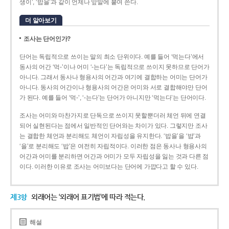
생이’, ‘밥을’과 같이 언제나 앞말에 붙여 쓴다.
더 알아보기
조사는 단어인가?
단어는 독립적으로 쓰이는 말의 최소 단위이다. 예를 들어 ‘먹는다’에서
동사의 어간 ‘먹-­’이나 어미 ‘­-는다’는 독립적으로 쓰이지 못하므로 단어가
아니다. 그래서 동사나 형용사의 어간과 여기에 결합하는 어미는 단어가
아니다. 동사의 어간이나 형용사의 어간은 어미와 서로 결합해야만 단어
가 된다. 예를 들어 ‘먹-’, ‘-는다’는 단어가 아니지만 ‘먹는다’는 단어이다.
조사는 어미와 마찬가지로 단독으로 쓰이지 못할뿐더러 체언 뒤에 연결
되어 실현된다는 점에서 일반적인 단어와는 차이가 있다. 그렇지만 조사
는 결합한 체언과 분리해도 체언이 자립성을 유지한다. ‘밥을’을 ‘밥’과
‘을’로 분리해도 ‘밥’은 여전히 자립적이다. 이러한 점은 동사나 형용사의
어간과 어미를 분리하면 어간과 어미가 모두 자립성을 잃는 것과 다른 점
이다. 이러한 이유로 조사는 어미보다는 단어에 가깝다고 할 수 있다.
제3항
외래어는 ‘외래어 표기법’에 따라 적는다.
해설