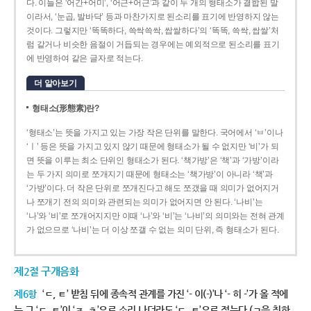
다. 이들은 ‘어간+어미’, ‘어근+어근’과 같이 두 개의 형태소가 결합된 말
이라서, ‘눈곱, 발바닥’ 등과 마찬가지로 된소리를 표기에 반영하지 않는
것이다. 그렇지만 ‘똑똑하다, 쓱싹쓱싹, 쌉쌀하다’의 ‘똑똑, 쓱싹, 쌉쌀’처
럼 같거나 비슷한 음절이 거듭되는 경우에는 예외적으로 된소리를 표기
에 반영하여 같은 글자로 적는다.
더 알아보기
형태소(形態素)란?
‘형태소’는 뜻을 가지고 있는 가장 작은 단위를 말한다. 국어에서 ‘ㅂ’이나
‘ㅣ’ 등은 뜻을 가지고 있지 않기 때문에 형태소가 될 수 없지만 ‘비’가 되
면 뜻을 이루는 최소 단위인 형태소가 된다. ‘책가방’은 ‘책’과 ‘가방’이라
는 두 가지 의미로 쪼개지기 때문에 형태소는 ‘책가방’이 아니라 ‘책’과
‘가방’이다. 더 작은 단위로 쪼개진다고 해도 쪼갰을 때 의미가 없어지거
나 쪼개기 전의 의미와 관련되는 의미가 없어지면 안 된다. ‘나비’는
‘나’와 ‘비’로 쪼개어지지만 이때 ‘나’와 ‘비’는 ‘나비’의 의미와는 전혀 관계
가 없으므로 ‘나비’는 더 이상 쪼갤 수 없는 의미 단위, 즉 형태소가 된다.
제2절 구개음화
제6항
‘ㄷ, ㅌ’ 받침 뒤에 종속적 관계를 가진 ‘- 이(-)’나 ‘- 히 -’가 올 적에
는 그 ‘ㄷ, ㅌ’이 ‘ㅈ, ㅊ’으로 소리 나더라도 ‘ㄷ, ㅌ’으로 적는다.(ㄱ을 취하