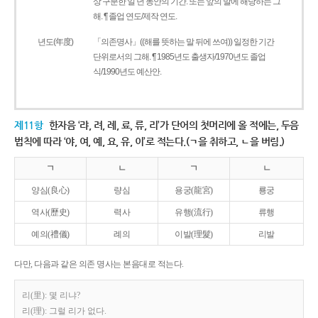
상 구분한 일 년 동안의 기간. 또는 앞의 말에 해당하는 그
해. ¶ 졸업 연도/제작 연도.
년도(年度)
「의존명사」((해를 뜻하는 말 뒤에 쓰여)) 일정한 기간
단위로서의 그해. ¶ 1985년도 출생자/1970년도 졸업
식/1990년도 예산안.
제11항
한자음 ‘랴, 려, 례, 료, 류, 리’가 단어의 첫머리에 올 적에는, 두음
법칙에 따라 ‘야, 여, 예, 요, 유, 이’로 적는다.(ㄱ을 취하고, ㄴ을 버림.)
ㄱ
ㄴ
ㄱ
ㄴ
양심(良心)
량심
용궁(龍宮)
룡궁
역사(歷史)
력사
유행(流行)
류행
예의(禮儀)
례의
이발(理髮)
리발
다만, 다음과 같은 의존 명사는 본음대로 적는다.
리(里): 몇 리냐?
리(理): 그럴 리가 없다.