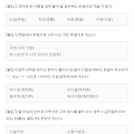
[붙임 2] 외자로 된 이름을 성에 붙여 쓸 경우에도 본음대로 적을 수 있다.
신립(申砬)
최린(崔麟)
채륜(蔡倫)
하륜(河崙)
[붙임 3] 준말에서 본음으로 소리 나는 것은 본음대로 적는다.
국련(국제 연합)
한시련(한국 시각 장애인 연합회)
[붙임 4] 접두사처럼 쓰이는 한자가 붙어서 된 말이나 합성어에서, 뒷말의 첫소리가
‘ㄴ’ 또는 ‘ㄹ’ 소리로 나더라도 두음 법칙에 따라 적는다.
역이용(逆利用)
연이율(年利率)
열역학(熱力學)
해외여행(海外旅行)
[붙임 5] 둘 이상의 단어로 이루어진 고유 명사를 붙여 쓰는 경우나 십진법에 따라
쓰는 수(數)도 붙임 4에 준하여 적는다.
서울여관
신흥이발관