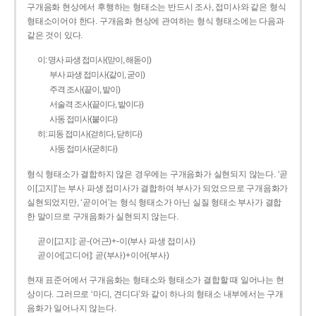
구개음화 현상에서 후행하는 형태소는 반드시 조사, 접미사와 같은 형식
형태소이어야 한다. 구개음화 현상에 관여하는 형식 형태소에는 다음과
같은 것이 있다.
이: 명사 파생 접미사(맏이, 해돋이)
부사 파생 접미사(같이, 굳이)
주격 조사(끝이, 밭이)
서술격 조사(끝이다, 밭이다)
사동 접미사(붙이다)
히: 피동 접미사(걷히다, 닫히다)
사동 접미사(굳히다)
형식 형태소가 결합하지 않은 경우에는 구개음화가 실현되지 않는다. ‘곧
이[고지]’는 부사 파생 접미사가 결합하여 부사가 되었으므로 구개음화가
실현되었지만, ‘곧이어’는 형식 형태소가 아닌 실질 형태소 부사가 결합
한 말이므로 구개음화가 실현되지 않는다.
곧이[고지]: 곧-­(어근)+­-이(부사 파생 접미사)
곧이어[고디어]: 곧(부사)+이어(부사)
현재 표준어에서 구개음화는 형태소와 형태소가 결합할 때 일어나는 현
상이다. 그러므로 ‘마디, 견디다’와 같이 하나의 형태소 내부에서는 구개
음화가 일어나지 않는다.