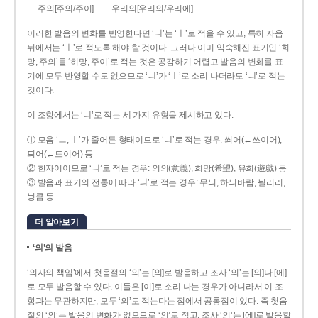
주의[주의/주이]
우리의[우리의/우리에]
이러한 발음의 변화를 반영한다면 ‘ㅢ’는 ‘ㅣ’로 적을 수 있고, 특히 자음
뒤에서는 ‘ㅣ’로 적도록 해야 할 것이다. 그러나 이미 익숙해진 표기인 ‘희
망, 주의’를 ‘히망, 주이’로 적는 것은 공감하기 어렵고 발음의 변화를 표
기에 모두 반영할 수도 없으므로 ‘ㅢ’가 ‘ㅣ’로 소리 나더라도 ‘ㅢ’로 적는
것이다.
이 조항에서는 ‘ㅢ’로 적는 세 가지 유형을 제시하고 있다.
① 모음 ‘ㅡ, ㅣ’가 줄어든 형태이므로 ‘ㅢ’로 적는 경우: 씌어(←쓰이어),
틔어(←트이어) 등
② 한자어이므로 ‘ㅢ’로 적는 경우: 의의(意義), 희망(希望), 유희(遊戱) 등
③ 발음과 표기의 전통에 따라 ‘ㅢ’로 적는 경우: 무늬, 하늬바람, 늴리리,
닁큼 등
더 알아보기
‘의’의 발음
‘의사의 책임’에서 첫음절의 ‘의’는 [의]로 발음하고 조사 ‘의’는 [의]나 [에]
로 모두 발음할 수 있다. 이들은 [이]로 소리 나는 경우가 아니라서 이 조
항과는 무관하지만, 모두 ‘의’로 적는다는 점에서 공통점이 있다. 즉 첫음
절의 ‘의’는 발음의 변화가 없으므로 ‘의’로 적고, 조사 ‘의’는 [에]로 발음할