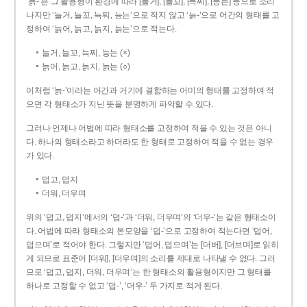
‘늙-’은 그 활용형이 환경에 따라 [늘거], [늘꼬], [늑찌], [능는] 등으로 소리
나지만 ‘늘거, 늘꼬, 늑찌, 능는’으로 적지 않고 ‘늙-’으로 어간의 형태를 고
정하여 ‘늙어, 늙고, 늙지, 늙는’으로 적는다.
늘거, 늘꼬, 늑찌, 능는 (×)
늙어, 늙고, 늙지, 늙는 (○)
이처럼 ‘늙-­’이라는 어간과 거기에 결합하는 어미의 형태를 고정하여 적
으면 각 형태소가 지닌 뜻을 분명하게 파악할 수 있다.
그러나 언제나 어법에 따라 형태소를 고정하여 적을 수 있는 것은 아니
다. 하나의 형태소라고 하더라도 한 형태로 고정하여 적을 수 없는 경우
가 있다.
덥고, 덥지
더워, 더우며
위의 ‘덥고, 덥지’에서의 ‘덥-­’과 ‘더워, 더우며’의 ‘더우-­’는 같은 형태소이
다. 어법에 따라 형태소의 본모양을 ‘덥-­’으로 고정하여 적는다면 ‘덥어,
덥으며’로 적어야 한다. 그렇지만 ‘덥어, 덥으며’는 [더버], [더브며]로 읽히
게 되므로 표준어 [더워], [더우며]의 소리를 제대로 나타낼 수 없다. 그러
므로 ‘덥고, 덥지, 더워, 더우며’는 한 형태소의 활용형이지만 그 형태를
하나로 고정할 수 없고 ‘덥-’, ‘더우-’ 두 가지로 적게 된다.