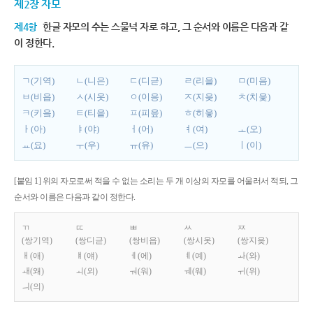
제2장 자모
제4항
한글 자모의 수는 스물넉 자로 하고, 그 순서와 이름은 다음과 같
이 정한다.
ㄱ(기역)
ㄴ(니은)
ㄷ(디귿)
ㄹ(리을)
ㅁ(미음)
ㅂ(비읍)
ㅅ(시옷)
ㅇ(이응)
ㅈ(지읒)
ㅊ(치읓)
ㅋ(키읔)
ㅌ(티읕)
ㅍ(피읖)
ㅎ(히읗)
ㅏ(아)
ㅑ(야)
ㅓ(어)
ㅕ(여)
ㅗ(오)
ㅛ(요)
ㅜ(우)
ㅠ(유)
ㅡ(으)
ㅣ(이)
[붙임 1] 위의 자모로써 적을 수 없는 소리는 두 개 이상의 자모를 어울러서 적되, 그
순서와 이름은 다음과 같이 정한다.
ㄲ
ㄸ
ㅃ
ㅆ
ㅉ
(쌍기역)
(쌍디귿)
(쌍비읍)
(쌍시옷)
(쌍지읒)
ㅐ(애)
ㅒ(얘)
ㅔ(에)
ㅖ(예)
ㅘ(와)
ㅙ(왜)
ㅚ(외)
ㅝ(워)
ㅞ(웨)
ㅟ(위)
ㅢ(의)