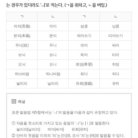
는 경우가 있더라도 ‘ㅢ’로 적는다. (ㄱ을 취하고, ㄴ을 버림.)
ㄱ
ㄴ
ㄱ
ㄴ
의의(意義)
의이
닁큼
닝큼
본의(本義)
본이
띄어쓰기
띠어쓰기
무늬[紋]
무니
씌어
씨어
보늬
보니
틔어
티어
오늬
오니
희망(希望)
히망
하늬바람
하니바람
희다
히다
늴리리
닐리리
유희(遊戱)
유히
해설
표준 발음법 제5항에서는 ‘ㅢ’의 발음을 다음과 같이 규정하고 있다.
① 자음을 첫소리로 가지고 있는 음절의 ‘ㅢ’는 [ㅣ]로 발음한다.
늴리리[닐리리]
씌어[씨어]
유희[유히]
② 단어의 첫음절 이외의 ‘의’는 [이]로, 조사 ‘의’는 [에]로 발음할 수 있다.