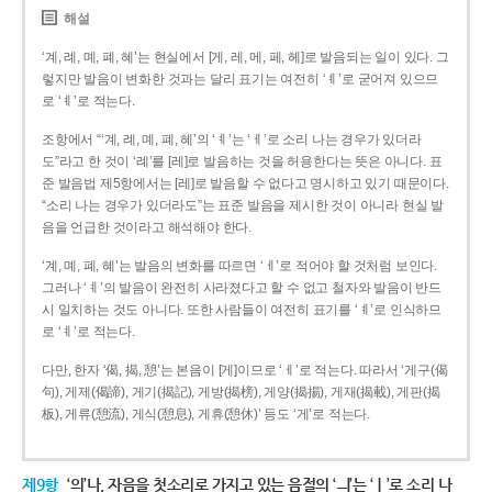
해설
‘계, 례, 몌, 폐, 혜’는 현실에서 [게, 레, 메, 페, 헤]로 발음되는 일이 있다. 그
렇지만 발음이 변화한 것과는 달리 표기는 여전히 ‘ㅖ’로 굳어져 있으므
로 ‘ㅖ’로 적는다.
조항에서 “‘계, 례, 몌, 폐, 혜’의 ‘ㅖ’는 ‘ㅔ’로 소리 나는 경우가 있더라
도”라고 한 것이 ‘례’를 [레]로 발음하는 것을 허용한다는 뜻은 아니다. 표
준 발음법 제5항에서는 [레]로 발음할 수 없다고 명시하고 있기 때문이다.
“소리 나는 경우가 있더라도”는 표준 발음을 제시한 것이 아니라 현실 발
음을 언급한 것이라고 해석해야 한다.
‘계, 몌, 폐, 혜’는 발음의 변화를 따르면 ‘ㅔ’로 적어야 할 것처럼 보인다.
그러나 ‘ㅖ’의 발음이 완전히 사라졌다고 할 수 없고 철자와 발음이 반드
시 일치하는 것도 아니다. 또한 사람들이 여전히 표기를 ‘ㅖ’로 인식하므
로 ‘ㅖ’로 적는다.
다만, 한자 ‘偈, 揭, 憩’는 본음이 [게]이므로 ‘ㅔ’로 적는다. 따라서 ‘게구(偈
句), 게제(偈諦), 게기(揭記), 게방(揭榜), 게양(揭揚), 게재(揭載), 게판(揭
板), 게류(憩流), 게식(憩息), 게휴(憩休)’ 등도 ‘게’로 적는다.
제9항
‘의’나, 자음을 첫소리로 가지고 있는 음절의 ‘ㅢ’는 ‘ㅣ’로 소리 나