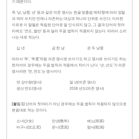
기 때문이다.
즉 ‘냥, 냥쭝, 년’ 등과 같은 의존 명사는 한글 맞춤법 제42항에 따라 앞말
과 띄어 쓰지만 언제나 의존하는 대상과 하나의 단위로 쓰인다. 이러한
이유로 이 말들은 독립된 단어로 잘 인식되지 않고, 그 결과 단어의 첫머
리에도 ‘연도, 열반’ 등과 달리 두음 법칙이 적용되지 않는다. 따라서 소리
나는 대로 적는다.
십 년
금 한 냥
은 두 냥쭝
따라서 ‘年’, ‘年度’처럼 의존 명사로 쓰이기도 하고 명사로 쓰이기도 하는
한자어의 경우에는 두음 법칙의 적용에서 차이가 난다. ‘년, 년도’가 의존
명사라면 ‘연, 연도’는 명사이다.
연 강수량(명사)
일 년(의존 명사)
생산 연도(명사)
2018 년도(의존 명사)
[붙임 1]
단어의 첫머리가 아닌 경우에는 두음 법칙이 적용되지 않으므로
본음대로 적는 것이다.
소녀(少女)
만년(晩年)
배뇨(排尿)
비구니(比丘尼)
운니(雲泥)
탐닉(耽溺)