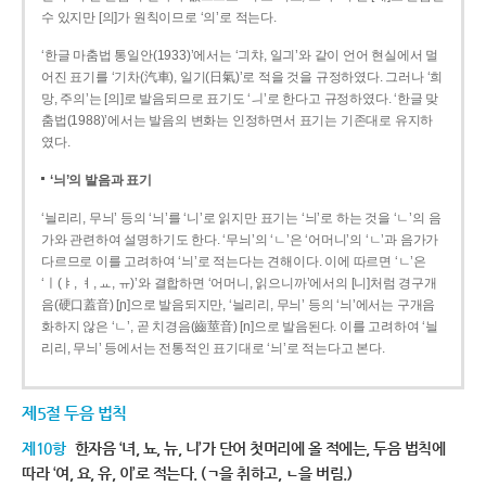
수 있지만 [의]가 원칙이므로 ‘의’로 적는다.
‘한글 마춤법 통일안(1933)’에서는 ‘긔챠, 일긔’와 같이 언어 현실에서 멀
어진 표기를 ‘기차(汽車), 일기(日氣)’로 적을 것을 규정하였다. 그러나 ‘희
망, 주의’는 [의]로 발음되므로 표기도 ‘ㅢ’로 한다고 규정하였다. ‘한글 맞
춤법(1988)’에서는 발음의 변화는 인정하면서 표기는 기존대로 유지하
였다.
‘늬’의 발음과 표기
‘늴리리, 무늬’ 등의 ‘늬’를 ‘니’로 읽지만 표기는 ‘늬’로 하는 것을 ‘ㄴ’의 음
가와 관련하여 설명하기도 한다. ‘무늬’의 ‘ㄴ’은 ‘어머니’의 ‘ㄴ’과 음가가
다르므로 이를 고려하여 ‘늬’로 적는다는 견해이다. 이에 따르면 ‘ㄴ’은
‘ㅣ(ㅑ, ㅕ, ㅛ, ㅠ)’와 결합하면 ‘어머니, 읽으니까’에서의 [니]처럼 경구개
음(硬口蓋音) [ɲ]으로 발음되지만, ‘늴리리, 무늬’ 등의 ‘늬’에서는 구개음
화하지 않은 ‘ㄴ’, 곧 치경음(齒莖音) [n]으로 발음된다. 이를 고려하여 ‘늴
리리, 무늬’ 등에서는 전통적인 표기대로 ‘늬’로 적는다고 본다.
제5절 두음 법칙
제10항
한자음 ‘녀, 뇨, 뉴, 니’가 단어 첫머리에 올 적에는, 두음 법칙에
따라 ‘여, 요, 유, 이’로 적는다. (ㄱ을 취하고, ㄴ을 버림.)