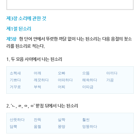
제3장 소리에 관한 것
제1절 된소리
제5항
한 단어 안에서 뚜렷한 까닭 없이 나는 된소리는 다음 음절의 첫소
리를 된소리로 적는다.
1. 두 모음 사이에서 나는 된소리
소쩍새
어깨
오빠
으뜸
아끼다
기쁘다
깨끗하다
어떠하다
해쓱하다
가끔
거꾸로
부썩
어찌
이따금
2. ‘ㄴ, ㄹ, ㅁ, ㅇ’ 받침 뒤에서 나는 된소리
산뜻하다
잔뜩
살짝
훨씬
담뿍
움찔
몽땅
엉뚱하다