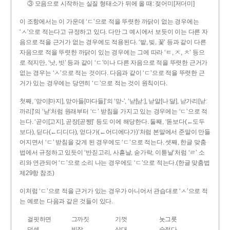
③ 모음으로 시작하는 실질 형태소가 뒤에 올 때: 젖어미[저더미]
이 조항에서는 이 가운데 ‘ㄷ’으로 적을 뚜렷한 까닭이 없는 경우에는
‘ㅅ’으로 적는다고 규정하고 있다. 다만 그 예시에서 보듯이 이는 다른 자
음으로 적을 근거가 없는 경우에도 적용된다. ‘밭, 빚, 꽃’ 등과 같이 다른
자음으로 적을 뚜렷한 까닭이 있는 경우에는 그에 따라 ‘ㅌ, ㅈ, ㅊ’ 등으
로 적지만, ‘낫, 빗’ 등과 같이 ‘ㄷ’이나 다른 자음으로 적을 뚜렷한 근거가
없는 경우는 ‘ㅅ’으로 적는 것이다. 다음과 같이 ‘ㄷ’으로 적을 뚜렷한 근
거가 있는 경우에는 당연히 ‘ㄷ’으로 적는 것이 원칙이다.
첫째, ‘맏이[마지], 맏아들[마다들]’의 ‘맏-’, ‘낟[낟ː], 낟알[나ː달], 낟가리[낟ː
까리]’의 ‘낟’처럼 원래부터 ‘ㄷ’ 받침을 가지고 있는 경우에는 ‘ㄷ’으로 적
는다. ‘곧이[고지], 곧장[곧짱]’ 등도 이에 해당한다. 둘째, ‘돋보다(←도두
보다), 딛다(←디디다), 얻다가(←어디에다가)’처럼 본말에서 준말이 만들
어지면서 ‘ㄷ’ 받침을 갖게 된 경우에도 ‘ㄷ’으로 적는다. 셋째, 한글 맞춤
법에서 규정하고 있듯이 ‘반짇고리, 사흗날, 숟가락, 이튿날’처럼 ‘ㄹ’ 소
리와 연관되어 ‘ㄷ’으로 소리 나는 경우에도 ‘ㄷ’으로 적는다.(한글 맞춤법
제29항 참조)
이처럼 ‘ㄷ’으로 적을 근거가 있는 경우가 아니어서 관습대로 ‘ㅅ’으로 적
는 예로는 다음과 같은 것들이 있다.
걸핏하면
그까짓
기껏
놋그릇
덧셈
빗장
삿대
숫접다