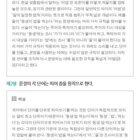
르다. 한글 맞춤법에서 말하는 ‘어법’은 표준어를 어떻게 적을지를 정해
놓은 것으로, 표기와 관련된 원리이다. 그런데 일반적인 의미의 ‘어법’은
‘말의 일정한 법칙’이라는 뜻으로 적용 범위가 무척 넓은 개념이다. 예를
들어 “동생이 밥을 먹는다.”라는 문장에서는 여러 가지 규칙을 찾아볼 수
있다. 서술어 ‘먹는다’는 주어와 목적어가 필요하며, 주어의 지시 대상을
가리키는 ‘동생’에는 조사 ‘가’가 아니라 ‘이’가 붙어야 하고, 목적어의 지
시 대상을 가리키는 ‘밥’에는 조사 ‘를’이 아니라 ‘을’이 붙어야 한다는 등
의 여러 가지 규칙이 적용되어 있는 것이다. 이 외에도 소리를 내고, 단어
를 만들고, 문장을 사용하는 데에는 수없이 많은 규칙이 필요하다. 이처
럼 언어를 조직하거나 운영하는 데에 필요한 규칙을 폭넓게 ‘어법(語
法)’이라고 한다.
제2항
문장의 각 단어는 띄어 씀을 원칙으로 한다.
해설
국어에서 단어를 단위로 띄어쓰기를 하는 것은 단어가 독립적으로 쓰이
는 말의 최소 단위이기 때문이다. ‘동생 밥 먹는다’에서 ‘동생’, ‘밥’, ‘먹는
다’는 각각이 단어이므로 띄어쓰기의 단위가 되어 ‘동생 밥 먹는다’로 띄
어 쓴다. 그런데 단어 가운데 조사는 독립성이 없어서 다른 단어와는 달
리 앞말에 붙여 쓴다. ‘동생이 밥을 먹는다’에서 ‘이’, ‘을’은 조사이므로 ‘동