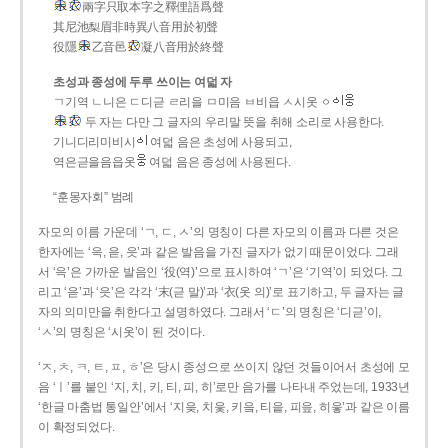
兩字只取本字之釋俚語爲聲
其尼池梨眉非時異八音用於初聲
役隱
乙音邑
凝八音用於終聲
초성과 종성에 두루 쓰이는 여덟 자
ㄱ기역 ㄴ니은 ㄷ디귿 ㄹ리을 ㅁ미음 ㅂ비읍 ㅅ시옷 ㆁ
두 자는 다만 그 글자의 우리말 뜻을 취해 소리로 사용한다.
기니디리미비시
여덟 음은 초성에 사용되고,
역은귿을음읍옷
여덟 음은 종성에 사용된다.
“훈몽자회” 범례
자모의 이름 가운데 ‘ㄱ, ㄷ, ㅅ’의 명칭이 다른 자모의 이름과 다른 것은
한자에는 ‘윽, 읃, 읏’과 같은 발음을 가진 글자가 없기 때문이었다. 그래
서 ‘윽’은 가까운 발음인 ‘役(역)’으로 표시하여 ‘ㄱ’은 ‘기역’이 되었다. 그
리고 ‘읃’과 ‘읏’은 각각 ‘末(귿 말)’과 ‘衣(옷 의)’로 표기하고, 두 글자는 글
자의 의미만을 취한다고 설명하였다. 그래서 ‘ㄷ’의 명칭은 ‘디귿’이,
‘ㅅ’의 명칭은 ‘시옷’이 된 것이다.
‘ㅈ, ㅊ, ㅋ, ㅌ, ㅍ, ㅎ’은 당시 종성으로 쓰이지 않던 것들이어서 초성에 모
음 ‘ㅣ’를 붙인 ‘지, 치, 키, 티, 피, 히’로만 음가를 나타내 주었는데, 1933년
‘한글 마춤법 통일안’에서 ‘지읒, 치읓, 키읔, 티읕, 피읖, 히읗’과 같은 이름
이 확정되었다.