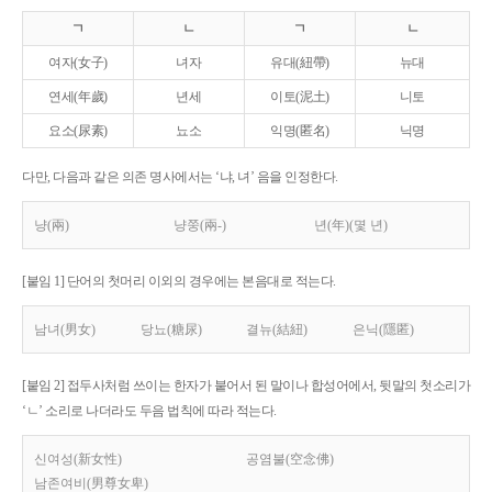
ㄱ
ㄴ
ㄱ
ㄴ
여자(女子)
녀자
유대(紐帶)
뉴대
연세(年歲)
년세
이토(泥土)
니토
요소(尿素)
뇨소
익명(匿名)
닉명
다만, 다음과 같은 의존 명사에서는 ‘냐, 녀’ 음을 인정한다.
냥(兩)
냥쭝(兩-)
년(年)(몇 년)
[붙임 1] 단어의 첫머리 이외의 경우에는 본음대로 적는다.
남녀(男女)
당뇨(糖尿)
결뉴(結紐)
은닉(隱匿)
[붙임 2] 접두사처럼 쓰이는 한자가 붙어서 된 말이나 합성어에서, 뒷말의 첫소리가
‘ㄴ’ 소리로 나더라도 두음 법칙에 따라 적는다.
신여성(新女性)
공염불(空念佛)
남존여비(男尊女卑)