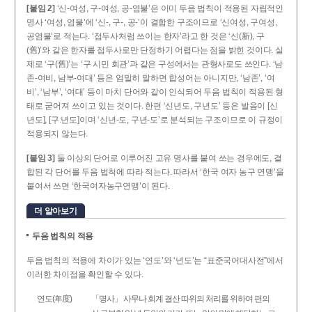
[붙임 2]
‘신-여성, 구-여성, 공-염불’은 이미 두음 법칙이 적용된 자립적인
명사 ‘여성, 염불’에 ‘신-, 구-, 공-’이 결합한 구조이므로 ‘신여성, 구여성,
공염불’로 적는다. ‘접두사처럼 쓰이는 한자’라고 한 것은 ‘신(新), 구
(舊)’와 같은 한자를 접두사로만 단정하기 어렵다는 점을 밝힌 것이다. 실
제로 ‘구(舊)’는 ‘구 시민 회관’과 같은 구성에서는 관형사로도 쓰인다. ‘남
존­-여비, 남부-­여대’ 등은 엄밀히 말하면 합성어는 아니지만, ‘남존’, ‘여
비’, ‘남부’, ‘여대’ 등이 마치 단어와 같이 인식되어 두음 법칙이 적용된 형
태로 굳어져 쓰이고 있는 것이다. 한편 ‘신년도, 구년도’ 등은 발음이 [신
년도], [구ː년도]이며 ‘신년­-도, 구년-­도’로 분석되는 구조이므로 이 규정이
적용되지 않는다.
[붙임 3]
둘 이상의 단어로 이루어진 고유 명사를 붙여 쓰는 경우에도, 결
합된 각 단어를 두음 법칙에 따라 적는다. 따라서 ‘한국 여자 농구 연맹’을
붙여서 쓰면 ‘한국여자농구연맹’이 된다.
더 알아보기
두음 법칙의 적용
두음 법칙의 적용에 차이가 있는 ‘연도’와 ‘년도’는 “표준국어대사전”에서
이러한 차이점을 확인할 수 있다.
연도(年度)
「명사」 사무나 회계 결산 따위의 처리를 위하여 편의