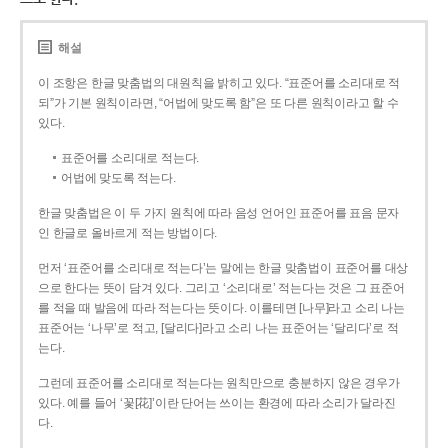
해설
이 조항은 한글 맞춤법의 대원칙을 밝히고 있다. “표준어를 소리대로 적
되”가 기본 원칙이라면, “어법에 맞도록 함”은 또 다른 원칙이라고 할 수
있다.
표준어를 소리대로 적는다.
어법에 맞도록 적는다.
한글 맞춤법은 이 두 가지 원칙에 따라 음성 언어인 표준어를 표음 문자
인 한글로 올바르게 적는 방법이다.
먼저 ‘표준어를 소리대로 적는다’는 말에는 한글 맞춤법이 표준어를 대상
으로 한다는 뜻이 담겨 있다. 그리고 ‘소리대로’ 적는다는 것은 그 표준어
를 적을 때 발음에 따라 적는다는 뜻이다. 이를테면 [나무]라고 소리 나는
표준어는 ‘나무’로 적고, [달리다]라고 소리 나는 표준어는 ‘달리다’로 적
는다.
그런데 표준어를 소리대로 적는다는 원칙만으로 충분하지 않은 경우가
있다. 예를 들어 ‘꽃[花]’이란 단어는 쓰이는 환경에 따라 소리가 달라진
다.