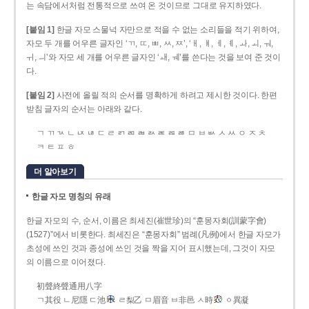
는 속담에서처럼 전통적으로 쓰여 온 것이므로 그대로 유지하였다.
[붙임 1]
한글 자모 스물넉 자만으로 적을 수 없는 소리들을 적기 위하여,
자모 두 개를 어우른 글자인 ‘ㄲ, ㄸ, ㅃ, ㅆ, ㅉ’, ‘ㅐ, ㅒ, ㅔ, ㅖ, ㅘ, ㅚ, ㅝ,
ㅟ, ㅢ’와 자모 세 개를 어우른 글자인 ‘ㅙ, ㅞ’를 쓴다는 것을 보여 준 것이
다.
[붙임 2]
사전에 올릴 적의 순서를 명확하게 하려고 제시한 것이다. 한편
받침 글자의 순서는 아래와 같다.
ㄱ ㄲ ㄳ ㄴ ㄵ ㄶ ㄷ ㄹ ㄺ ㄻ ㄼ ㄽ ㄾ ㄿ ㅀ ㅁ ㅂ ㅄ ㅅ ㅆ ㅇ ㅈ ㅊ
ㅋ ㅌ ㅍ ㅎ
더 알아보기
한글 자모 명칭의 유래
한글 자모의 수, 순서, 이름은 최세진(崔世珍)의 “훈몽자회(訓蒙字會)
(1527)”에서 비롯한다. 최세진은 “훈몽자회” 범례(凡例)에서 한글 자모가
초성에 쓰인 것과 종성에 쓰인 것을 짝을 지어 표시했는데, 그것이 자모
의 이름으로 이어졌다.
初聲終聲通用八字
ㄱ其役 ㄴ尼隱 ㄷ池
ㄹ梨乙 ㅁ眉音 ㅂ非邑 ㅅ時
ㆁ異凝