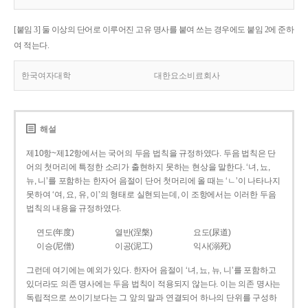
[붙임 3] 둘 이상의 단어로 이루어진 고유 명사를 붙여 쓰는 경우에도 붙임 2에 준하
여 적는다.
한국여자대학
대한요소비료회사
해설
제10항~제12항에서는 국어의 두음 법칙을 규정하였다. 두음 법칙은 단
어의 첫머리에 특정한 소리가 출현하지 못하는 현상을 말한다. ‘녀, 뇨,
뉴, 니’를 포함하는 한자어 음절이 단어 첫머리에 올 때는 ‘ㄴ’이 나타나지
못하여 ‘여, 요, 유, 이’의 형태로 실현되는데, 이 조항에서는 이러한 두음
법칙의 내용을 규정하였다.
연도(年度)
열반(涅槃)
요도(尿道)
이승(尼僧)
이공(泥工)
익사(溺死)
그런데 여기에는 예외가 있다. 한자어 음절이 ‘녀, 뇨, 뉴, 니’를 포함하고
있더라도 의존 명사에는 두음 법칙이 적용되지 않는다. 이는 의존 명사는
독립적으로 쓰이기보다는 그 앞의 말과 연결되어 하나의 단위를 구성하