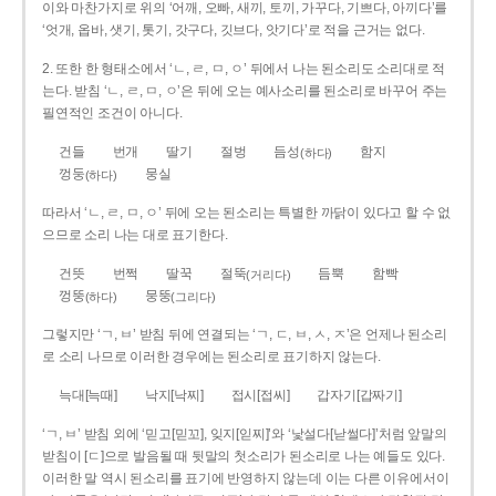
이와 마찬가지로 위의 ‘어깨, 오빠, 새끼, 토끼, 가꾸다, 기쁘다, 아끼다’를
‘엇개, 옵바, 샛기, 톳기, 갓구다, 깃브다, 앗기다’로 적을 근거는 없다.
2. 또한 한 형태소에서 ‘ㄴ, ㄹ, ㅁ, ㅇ’ 뒤에서 나는 된소리도 소리대로 적
는다. 받침 ‘ㄴ, ㄹ, ㅁ, ㅇ’은 뒤에 오는 예사소리를 된소리로 바꾸어 주는
필연적인 조건이 아니다.
건들
번개
딸기
절벙
듬성
함지
(하다)
껑둥
뭉실
(하다)
따라서 ‘ㄴ, ㄹ, ㅁ, ㅇ’ 뒤에 오는 된소리는 특별한 까닭이 있다고 할 수 없
으므로 소리 나는 대로 표기한다.
건뜻
번쩍
딸꾹
절뚝
듬뿍
함빡
(거리다)
껑뚱
뭉뚱
(하다)
(그리다)
그렇지만 ‘ㄱ, ㅂ’ 받침 뒤에 연결되는 ‘ㄱ, ㄷ, ㅂ, ㅅ, ㅈ’은 언제나 된소리
로 소리 나므로 이러한 경우에는 된소리로 표기하지 않는다.
늑대[늑때]
낙지[낙찌]
접시[접씨]
갑자기[갑짜기]
‘ㄱ, ㅂ’ 받침 외에 ‘믿고[믿꼬], 잊지[읻찌]’와 ‘낯설다[낟썰다]’처럼 앞말의
받침이 [ㄷ]으로 발음될 때 뒷말의 첫소리가 된소리로 나는 예들도 있다.
이러한 말 역시 된소리를 표기에 반영하지 않는데 이는 다른 이유에서이