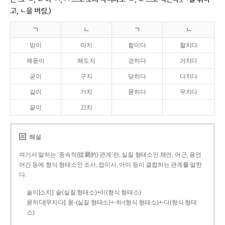
고, ㄴ을 버림.)
ㄱ
ㄴ
ㄱ
ㄴ
맏이
마지
핥이다
할치다
해돋이
해도지
걷히다
거치다
굳이
구지
닫히다
다치다
같이
가치
묻히다
무치다
끝이
끄치
해설
여기서 말하는 ‘종속적(從屬的) 관계’란, 실질 형태소인 체언, 어근, 용언
어간 등에 형식 형태소인 조사, 접미사, 어미 등이 결합하는 관계를 말한
다.
솥이[소치]: 솥(실질 형태소)+이(형식 형태소)
묻히다[무치다]: 묻­-(실질 형태소)+­-히­-(형식 형태소)+-다(형식 형태
소)