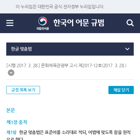
이 누리집은 대한민국 공식 전자정부 누리집입니다.
한글 맞춤법
[시행 2017. 3. 28.] 문화체육관광부 고시 제2017-12호(2017. 3. 28.)
규정 목록 보기
해설 닫기
본문
제1장 총칙
제1항
한글 맞춤법은 표준어를 소리대로 적되, 어법에 맞도록 함을 원칙
으로 한다.