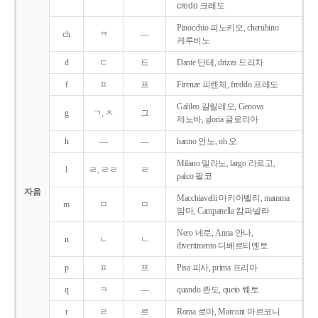
credo 크레도
Pinocchio 피노키오, cherubino
ch
ㅋ
―
케루비노
d
ㄷ
드
Dante 단테, drizza 드리차
f
ㅍ
프
Firenze 피렌체, freddo 프레도
Galileo 갈릴레오, Genova
g
ㄱ, ㅈ
그
제노바, gloria 글로리아
h
―
―
hanno 안노, oh 오
Milano 밀라노, largo 라르고,
l
ㄹ, ㄹㄹ
ㄹ
palco 팔코
자음
Macchiavelli 마키아벨리, mamma
m
ㅁ
ㅁ
맘마, Campanella 캄파넬라
Nero 네로, Anna 안나,
n
ㄴ
ㄴ
divertimento 디베르티멘토
p
ㅍ
프
Pisa 피사, prima 프리마
q
ㅋ
―
quando 콴도, queto 퀘토
r
ㄹ
르
Roma 로마, Marconi 마르코니