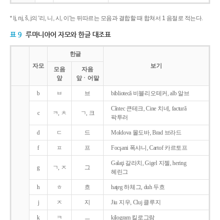
* lj, nj, š, j의 '리, 니, 시, 이'는 뒤따르는 모음과 결합할 때 합쳐서 1 음절로 적는다.
표 9
루마니아어 자모와 한글 대조표
한글
자모
보기
모음
자음
앞
앞ㆍ어말
b
ㅂ
브
bibliotecǎ 비블리오테커, alb 알브
Cîntec 큰테크, Cine 치네, facturǎ
c
ㅋ, ㅊ
ㄱ, 크
팍투러
d
ㄷ
드
Moldova 몰도바, Brad 브라드
f
ㅍ
프
Focşani 폭샤니, Cartof 카르토프
Galaţi 갈라치, Gigel 지젤, hering
g
ㄱ, ㅈ
그
헤린그
h
ㅎ
흐
haţeg 하체그, duh 두흐
j
ㅈ
지
Jiu 지우, Cluj 클루지
k
ㅋ
ㅡ
kilogram 킬로그람