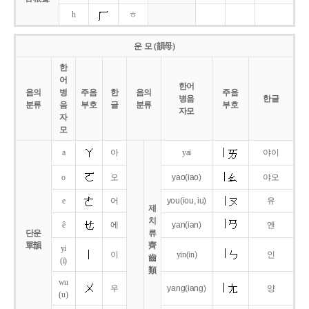
h
ㅎ
운 모 (韻母)
한
어
한어
음의
병
주음
한
음의
주음
병음
한글
분류
음
부호
글
분류
부호
자모
자
모
a
아
yai
야이
o
오
yao
(iao)
야오
e
어
you
(iou,
iu)
유
제
치
ê
에
yan
(ian)
옌
단운
류
單韻
齊
yi
이
yin(in)
인
齒
(i)
類
wu
우
yang
(iang)
양
(u)