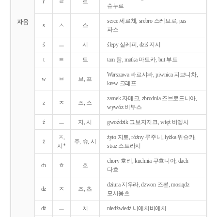
r
ㄹ
르
슈누르
serce 세르체, srebro 스레브로, pas
자음
s
ㅅ
스
파스
ś
ㅡ
시
ślepy 실레피, dziś 지시
t
ㅌ
트
tam 탐, matka 마트카, but 부트
Warszawa 바르샤바, piwnica 피브니차,
w
ㅂ
브, 프
krew 크레프
zamek 자메크, zbrodnia 즈브로드니아,
z
ㅈ
즈, 스
wywóz 비부스
ź
ㅡ
지, 시
gwoździk 그보지지크, więź 비엥시
ㅈ,
żyto 지토, różny 루주니, łyżka 위슈카,
ż
주, 슈, 시
시*
straż 스트라시
chory 호리, kuchnia 쿠흐니아, dach
ch
ㅎ
흐
다흐
dziura 지우라, dzwon 즈본, mosiądz
dz
ㅈ
즈, 츠
모시옹츠
dź
ㅡ
치
niedźwiedź 니에치비에치