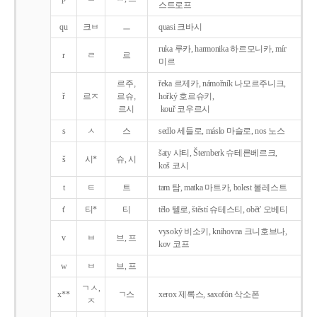
스트로프
qu
크ㅂ
ㅡ
quasi 크바시
ruka 루카, harmonika 하르모니카, mír
r
ㄹ
르
미르
르주,
řeka 르제카, námořník 나모르주니크,
ř
르ㅈ
르슈,
hořký 호르슈키,
르시
kouř 코우르시
s
ㅅ
스
sedlo 세들로, máslo 마슬로, nos 노스
šaty 샤티, Šternberk 슈테른베르크,
š
시*
슈, 시
koš 코시
t
ㅌ
트
tam 탐, matka 마트카, bolest 볼레스트
t'
티*
티
tělo 텔로, štěstí 슈테스티, obět' 오베티
vysoký 비소키, knihovna 크니호브나,
v
ㅂ
브, 프
kov 코프
w
ㅂ
브, 프
ㄱㅅ,
x**
ㄱ스
xerox 제록스, saxofón 삭소폰
ㅈ