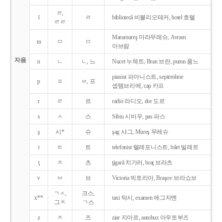
ㄹ,
l
ㄹ
bibliotecǎ 비블리오테커, hotel 호텔
ㄹㄹ
Maramureş 마라무레슈, Avram
m
ㅁ
ㅁ
아브람
자음
n
ㄴ
ㄴ, 느
Nucet 누체트, Bran 브란, pumn 품느
pianist 피아니스트, septembrie
p
ㅍ
ㅂ, 프
셉템브리에, cap 카프
r
ㄹ
르
radio 라디오, dor 도르
s
ㅅ
스
Sibiu 시비우, pas 파스
ş
시*
슈
şag 샤그, Mureş 무레슈
t
ㅌ
트
telefonist 텔레포니스트, bilet 빌레트
ţ
ㅊ
츠
ţigarǎ 치가러, braţ 브라츠
v
ㅂ
브
Victoria 빅토리아, Braşov 브라쇼브
ㄱㅅ,
크스,
x**
taxi 탁시, examen 에그자멘
그ㅈ
ㄱ스
z
ㅈ
즈
ziar 지아르, autobuz 아우토부즈