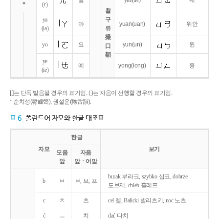
얼
yue
(ue)
웨
*
(r)
촬
ya
구
야
yuan
(uan)
위안
(ia)
류
撮
yo
요
yun
(un)
윈
口
類
ye
예
yong
(iong)
융
(ie)
[ ]는 단독 발음될 경우의 표기임. ( )는 자음이 선행할 경우의 표기임.
* 순치성(脣齒聲), 권설운(捲舌韻).
표 6
폴란드어 자모와 한글 대조표
한글
자모
보기
모음
자음
앞
앞ㆍ어말
burak 부라크, szybko 십코, dobrze
b
ㅂ
ㅂ, 브, 프
도브제, chleb 흘레프
c
ㅊ
츠
cel 첼, Balicki 발리츠키, noc 노츠
ć
ㅡ
치
dać 다치