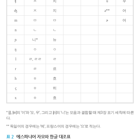
ʧ
ㅊ
치
u
우
ʤ
ㅈ
지
ə**
어
m
ㅁ
ㅁ
ɚ
어
n
ㄴ
ㄴ
ɲ
니*
뉴
ŋ
ㅇ
ㅇ
l
ㄹ, ㄹㄹ
ㄹ
r
ㄹ
르
h
ㅎ
흐
ç
ㅎ
히
x
ㅎ
흐
* [j], [w]의 '이'와 '오, 우', 그리고 [ɲ]의 '니'는 모음과 결합할 때 제3장 표기 세칙에 따른
다.
** 독일어의 경우에는 '에', 프랑스어의 경우에는 '으'로 적는다.
표 2
에스파냐어 자모와 한글 대조표