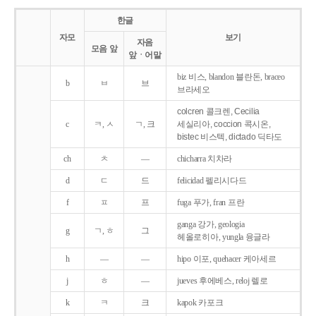
한글
자모
보기
자음
모음 앞
앞ㆍ어말
biz 비스, blandon 블란돈, braceo
b
ㅂ
브
브라세오
colcren 콜크렌, Cecilia
c
ㅋ, ㅅ
ㄱ, 크
세실리아, coccion 콕시온,
bistec 비스텍, dictado 딕타도
ch
ㅊ
―
chicharra 치차라
d
ㄷ
드
felicidad 펠리시다드
f
ㅍ
프
fuga 푸가, fran 프란
ganga 강가, geologia
g
ㄱ, ㅎ
그
헤올로히아, yungla 융글라
h
―
―
hipo 이포, quehacer 케아세르
j
ㅎ
―
jueves 후에베스, reloj 렐로
k
ㅋ
크
kapok 카포크