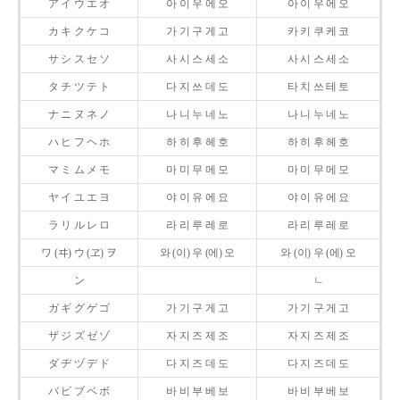
ア イ ウ エ オ
아 이 우 에 오
아 이 우 에 오
カ キ ク ケ コ
가 기 구 게 고
카 키 쿠 케 코
サ シ ス セ ソ
사 시 스 세 소
사 시 스 세 소
タ チ ツ テ ト
다 지 쓰 데 도
타 치 쓰 테 토
ナ ニ ヌ ネ ノ
나 니 누 네 노
나 니 누 네 노
ハ ヒ フ ヘ ホ
하 히 후 헤 호
하 히 후 헤 호
マ ミ ム メ モ
마 미 무 메 모
마 미 무 메 모
ヤ イ ユ エ ヨ
야 이 유 에 요
야 이 유 에 요
ラ リ ル レ ロ
라 리 루 레 로
라 리 루 레 로
ワ (ヰ) ウ (ヱ) ヲ
와 (이) 우 (에) 오
와 (이) 우 (에) 오
ン
ㄴ
ガ ギ グ ゲ ゴ
가 기 구 게 고
가 기 구 게 고
ザ ジ ズ ゼ ゾ
자 지 즈 제 조
자 지 즈 제 조
ダ ヂ ヅ デ ド
다 지 즈 데 도
다 지 즈 데 도
バ ビ ブ ベ ボ
바 비 부 베 보
바 비 부 베 보