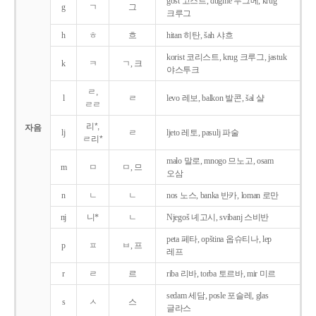
gost 고스트, dugme 두그메, krug
g
ㄱ
그
크루그
h
ㅎ
흐
hitan 히탄, šah 샤흐
korist 코리스트, krug 크루그, jastuk
k
ㅋ
ㄱ, 크
야스투크
ㄹ,
l
ㄹ
levo 레보, balkon 발콘, šal 샬
ㄹㄹ
리*,
자음
lj
ㄹ
ljeto 레토, pasulj 파술
ㄹ리*
malo 말로, mnogo 므노고, osam
m
ㅁ
ㅁ, 므
오삼
n
ㄴ
ㄴ
nos 노스, banka 반카, loman 로만
nj
니*
ㄴ
Njegoš 녜고시, svibanj 스비반
peta 페타, opština 옵슈티나, lep
p
ㅍ
ㅂ, 프
레프
r
ㄹ
르
riba 리바, torba 토르바, mir 미르
sedam 세담, posle 포슬레, glas
s
ㅅ
스
글라스