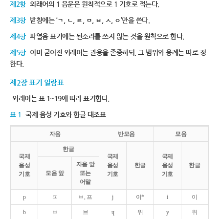
제2항
외래어의 1 음운은 원칙적으로 1 기호로 적는다.
제3항
받침에는 ‘ㄱ, ㄴ, ㄹ, ㅁ, ㅂ, ㅅ, ㅇ’만을 쓴다.
제4항
파열음 표기에는 된소리를 쓰지 않는 것을 원칙으로 한다.
제5항
이미 굳어진 외래어는 관용을 존중하되, 그 범위와 용례는 따로 정
한다.
제2장 표기 일람표
외래어는 표 1~19에 따라 표기한다.
표 1
국제 음성 기호와 한글 대조표
자음
반모음
모음
한글
국제
국제
국제
자음 앞
음성
음성
한글
음성
한글
모음 앞
또는
기호
기호
기호
어말
p
ㅍ
ㅂ, 프
j
이*
i
이
b
ㅂ
브
ɥ
위
y
위