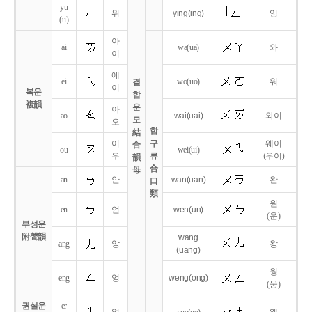
yu
위
ying
(ing)
잉
(u)
아
ai
wa
(ua)
와
이
에
ei
wo
(uo)
워
결
이
복운
합
複韻
운
아
ao
wai
(uai)
와이
모
오
합
結
어
구
웨이
合
ou
wei
(ui)
우
류
(우이)
韻
合
母
an
안
wan
(uan)
완
口
類
원
en
언
wen
(un)
(운)
부성운
附聲韻
wang
ang
앙
왕
(uang)
웡
eng
엉
weng
(ong)
(웅)
권설운
er