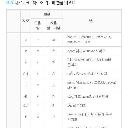
표 8
세르보크로아트어 자모와 한글 대조표
한글
자모
보기
모음
자음
앞
앞ㆍ어말
bog 보그, drobnjak 드로브냐크,
b
ㅂ
브
pogreb 포그레브
c
ㅊ
츠
cigara 치가라, novac 노바츠
čelik 첼리크, točka 토치카, kolač
č
ㅊ
치
콜라치
ć, tj
ㅊ
치
naći 나치, sestrić 세스트리치
desno 데스노, drvo 드르보, medved
d
ㄷ
드
메드베드
dž
ㅈ
지
džep 제프, narudžba 나루지바
đ,dj
ㅈ
지
Ðurađ 주라지
fasada 파사다, kifla 키플라, šaraf
f
ㅍ
프
샤라프