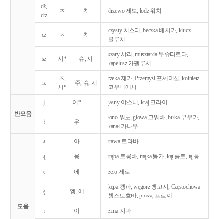
dż,
ㅈ
치
drzewo 제보, łodż 워치
drz
czysty 치스티, beczka 베치카, klucz
cz
ㅊ
치
클루치
szary 샤리, musztarda 무슈타르다,
sz
시*
슈, 시
kapelusz 카펠루시
ㅈ,
rzeka 제카, Przemyśl 프셰미실, kołnierz
rz
주, 슈, 시
시*
코우니에시
j
이*
jasny 야스니, kraj 크라이
반모음
łono 워노, głowa 그워바, bułka 부우카,
ł
우
kanał 카나우
a
아
trawa 트라바
ą̨
옹
trąba 트롱바, mąka 몽카, kąt 콩트, tą 통
e
에
zero 제로
kępa 켕파, węgorz 벵고시, Częstochowa
ę
엥, 에
쳉스토호바, proszę 프로셰
모음
i
이
zima 지마