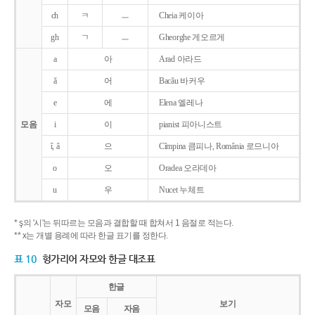
ch
ㅋ
ㅡ
Cheia 케이아
gh
ㄱ
ㅡ
Gheorghe 게오르게
a
아
Arad 아라드
ǎ
어
Bacǎu 바커우
e
에
Elena 엘레나
모음
i
이
pianist 피아니스트
î, â
으
Cîmpina 큼피나, România 로므니아
o
오
Oradea 오라데아
u
우
Nucet 누체트
* ş의 '시'는 뒤따르는 모음과 결합할 때 합쳐서 1 음절로 적는다.
** x는 개별 용례에 따라 한글 표기를 정한다.
표 10
헝가리어 자모와 한글 대조표
한글
자모
보기
모음
자음