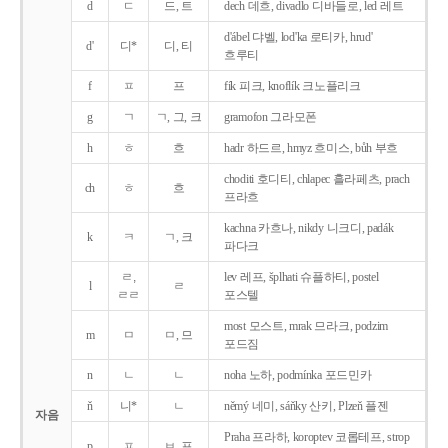
d
ㄷ
드, 트
dech 데흐, divadlo 디바들로, led 레트
d'ábel 댜벨, lod'ka 로티카, hrud'
d'
디*
디, 티
흐루티
f
ㅍ
프
fík 피크, knoflík 크노플리크
g
ㄱ
ㄱ, 그, 크
gramofon 그라모폰
h
ㅎ
흐
hadr 하드르, hmyz 흐미스, bůh 부흐
choditi 호디티, chlapec 흘라페츠, prach
ch
ㅎ
흐
프라흐
kachna 카흐나, nikdy 니크디, padák
k
ㅋ
ㄱ, 크
파다크
ㄹ,
lev 레프, šplhati 슈플하티, postel
l
ㄹ
ㄹㄹ
포스텔
most 모스트, mrak 므라크, podzim
m
ㅁ
ㅁ, 므
포드짐
n
ㄴ
ㄴ
noha 노하, podmínka 포드민카
ň
니*
ㄴ
němý 네미, sáňky 산키, Plzeň 플젠
자음
Praha 프라하, koroptev 코롭테프, strop
p
ㅍ
ㅂ, 프