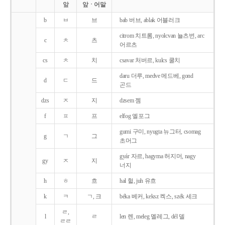
앞
앞ㆍ어말
b
ㅂ
브
bab 버브, ablak 어블러크
citrom 치트롬, nyolcvan 뇰츠번, arc
c
ㅊ
츠
어르츠
cs
ㅊ
치
csavar 처버르, kulcs 쿨치
daru 더루, medve 메드베, gond
d
ㄷ
드
곤드
dzs
ㅈ
지
dzsem 젬
f
ㅍ
프
elfog 엘포그
gumi 구미, nyugta 뉴그터, csomag
g
ㄱ
그
초머그
gyár 자르, hagyma 허지머, nagy
gy
ㅈ
지
너지
h
ㅎ
흐
hal 헐, juh 유흐
k
ㅋ
ㄱ, 크
béka 베커, keksz 켁스, szék 세크
ㄹ,
l
ㄹ
len 렌, meleg 멜레그, dél 델
ㄹㄹ