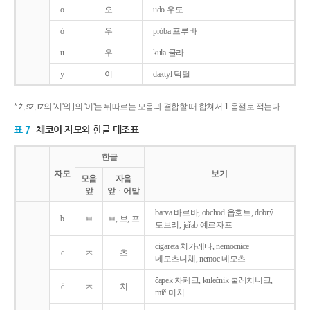
o
오
udo 우도
ó
우
próba 프루바
u
우
kula 쿨라
y
이
daktyl 닥틸
* ż, sz, rz의 '시'와 j의 '이'는 뒤따르는 모음과 결합할 때 합쳐서 1 음절로 적는다.
표 7
체코어 자모와 한글 대조표
한글
자모
보기
모음
자음
앞
앞ㆍ어말
barva 바르바, obchod 옵호트, dobrý
b
ㅂ
ㅂ, 브, 프
도브리, jeřab 예르자프
cigareta 치가레타, nemocnice
c
ㅊ
츠
네모츠니체, nemoc 네모츠
čapek 차페크, kulečnik 쿨레치니크,
č
ㅊ
치
míč 미치