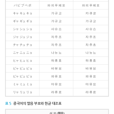
パ ピ プ ペ ポ
파 피 푸 페 포
파 피 푸 페 포
キャ キュ キョ
갸 규 교
캬 큐 쿄
ギャ ギュ ギョ
갸 규 교
갸 규 교
シャ シュ ショ
샤 슈 쇼
샤 슈 쇼
ジャ ジュ ジョ
자 주 조
자 주 조
チャ チュ チョ
자 주 조
차 추 초
ニャ ニュ ニョ
냐 뉴 뇨
냐 뉴 뇨
ヒャ ヒュ ヒョ
햐 휴 효
햐 휴 효
ビャ ビュ ビョ
뱌 뷰 뵤
뱌 뷰 뵤
ピャ ピュ ピョ
퍄 퓨 표
퍄 퓨 표
ミャ ミュ ミョ
먀 뮤 묘
먀 뮤 묘
リャ リュ リョ
랴 류 료
랴 류 료
표 5
중국어의 발음 부호와 한글 대조표
성 모 (聲母)