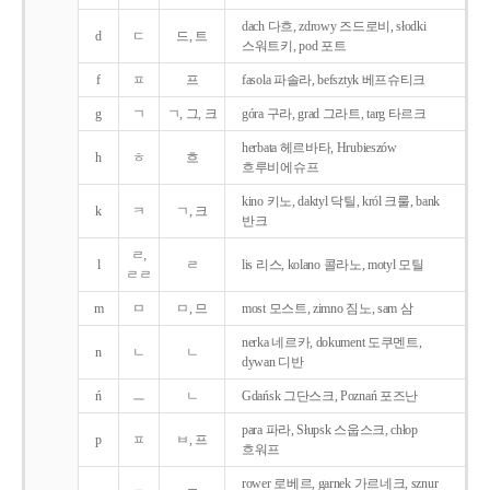
dach 다흐, zdrowy 즈드로비, słodki
d
ㄷ
드, 트
스워트키, pod 포트
f
ㅍ
프
fasola 파솔라, befsztyk 베프슈티크
g
ㄱ
ㄱ, 그, 크
góra 구라, grad 그라트, targ 타르크
herbata 헤르바타, Hrubieszów
h
ㅎ
흐
흐루비에슈프
kino 키노, daktyl 닥틸, król 크룰, bank
k
ㅋ
ㄱ, 크
반크
ㄹ,
l
ㄹ
lis 리스, kolano 콜라노, motyl 모틸
ㄹㄹ
m
ㅁ
ㅁ, 므
most 모스트, zimno 짐노, sam 삼
nerka 네르카, dokument 도쿠멘트,
n
ㄴ
ㄴ
dywan 디반
ń
ㅡ
ㄴ
Gdańsk 그단스크, Poznań 포즈난
para 파라, Słupsk 스웁스크, chłop
p
ㅍ
ㅂ, 프
흐워프
rower 로베르, garnek 가르네크, sznur