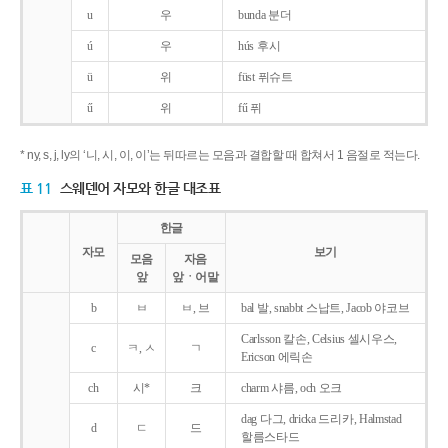
u
우
bunda 분더
ú
우
hús 후시
ü
위
füst 퓌슈트
ű
위
fű 퓌
* ny, s, j, ly의 ‘니, 시, 이, 이’는 뒤따르는 모음과 결합할 때 합쳐서 1 음절로 적는다.
표 11
스웨덴어 자모와 한글 대조표
한글
자모
보기
모음
자음
앞
앞ㆍ어말
b
ㅂ
ㅂ, 브
bal 발, snabbt 스납트, Jacob 야코브
Carlsson 칼손, Celsius 셀시우스,
c
ㅋ, ㅅ
ㄱ
Ericson 에릭손
ch
시*
크
charm 샤름, och 오크
dag 다그, dricka 드리카, Halmstad
d
ㄷ
드
할름스타드