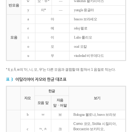
w
오ㆍ우*
―
walkirias 왈키리아스
반모음
y
이*
―
yungla 융글라
a
아
braceo 브라세오
e
에
reloj 렐로
모음
i
이
Lulio 룰리오
o
오
ocal 오칼
u
우
viudedad 비우데다드
* ll, y, ñ, w의 '이, 니, 오, 우'는 다른 모음과 결합할 때 합쳐서 1 음절로 적는다.
표 3
이탈리아어 자모와 한글 대조표
한글
자모
보기
자음
모음 앞
앞ㆍ어말
b
ㅂ
브
Bologna 볼로냐, bravo 브라보
Como 코모, Sicilia 시칠리아,
c
ㅋ, ㅊ
크
Boccaccio 보카치오,