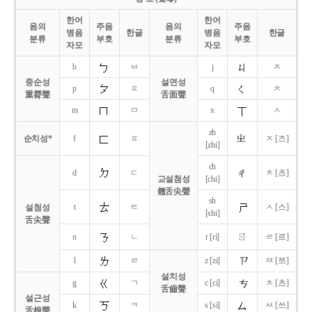
한어
한어
음의
주음
음의
주음
병음
한글
병음
한글
분류
부호
분류
부호
자모
자모
b
ㅂ
j
ㅈ
중순성
설면성
p
ㅍ
q
ㅊ
重脣聲
舌面聲
m
ㅁ
x
ㅅ
zh
순치성*
f
ㅍ
ㅈ [즈]
[zhi]
ch
d
ㄷ
ㅊ [츠]
교설첨성
[chi]
翹舌尖聲
sh
t
ㅌ
ㅅ [스]
설첨성
[shi]
舌尖聲
ㄖ
n
ㄴ
r [ri]
ㄹ [르]
l
ㄹ
z [zi]
ㅉ [쯔]
설치성
g
ㄱ
c [ci]
ㅊ [츠]
舌齒聲
설근성
k
ㅋ
s [si]
ㅆ [쓰]
舌根聲