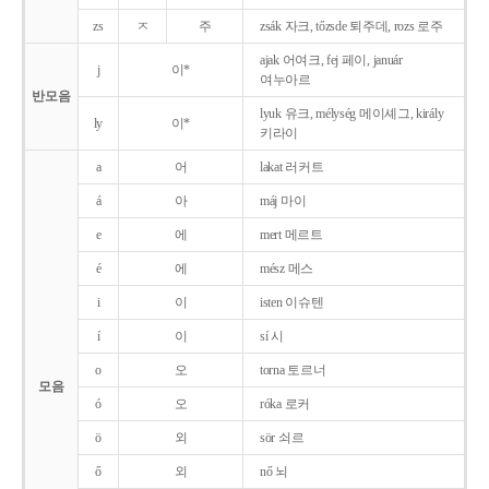
zs
ㅈ
주
zsák 자크, tőzsde 퇴주데, rozs 로주
ajak 어여크, fej 페이, január
j
이*
여누아르
반모음
lyuk 유크, mélység 메이셰그, király
ly
이*
키라이
a
어
lakat 러커트
á
아
máj 마이
e
에
mert 메르트
é
에
mész 메스
i
이
isten 이슈텐
í
이
sí 시
o
오
torna 토르너
모음
ó
오
róka 로커
ö
외
sör 쇠르
ő
외
nő 뇌