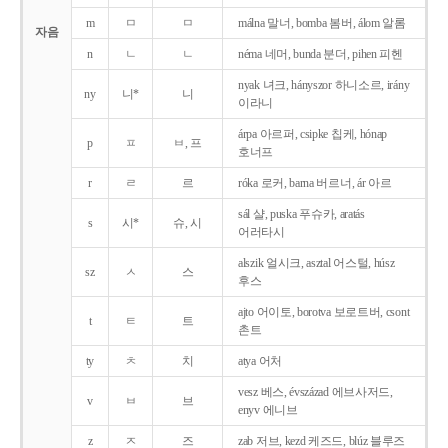
m
ㅁ
ㅁ
málna 말너, bomba 봄버, álom 알롬
자음
n
ㄴ
ㄴ
néma 네머, bunda 분더, pihen 피헨
nyak 녀크, hányszor 하니소르, irány
ny
니*
니
이라니
árpa 아르퍼, csipke 칩케, hónap
p
ㅍ
ㅂ, 프
호너프
r
ㄹ
르
róka 로커, barna 버르너, ár 아르
sál 샬, puska 푸슈카, aratás
s
시*
슈, 시
어러타시
alszik 얼시크, asztal 어스털, húsz
sz
ㅅ
스
후스
ajto 어이토, borotva 보로트버, csont
t
ㅌ
트
촌트
ty
ㅊ
치
atya 어처
vesz 베스, évszázad 에브사저드,
v
ㅂ
브
enyv 에니브
z
ㅈ
즈
zab 저브, kezd 케즈드, blúz 블루즈