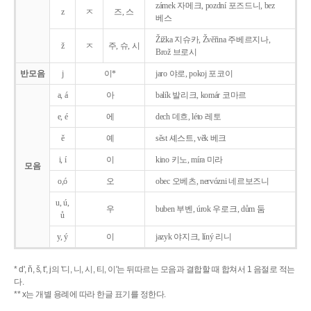
zámek 자메크, pozdní 포즈드니, bez
z
ㅈ
즈, 스
베스
Žižka 지슈카, Žvěřina 주베르지나,
ž
ㅈ
주, 슈, 시
Brož 브로시
반모음
j
이*
jaro 야로, pokoj 포코이
a, á
아
balík 발리크, komár 코마르
e, é
에
dech 데흐, léto 레토
ě
예
sěst 셰스트, věk 베크
i, í
이
kino 키노, míra 미라
모음
o,ó
오
obec 오베츠, nervózni 네르보즈니
u, ú,
우
buben 부벤, úrok 우로크, dům 둠
ů
y, ý
이
jazyk
야지크, líný 리니
* d', ň, š, t', j의 '디, 니, 시, 티, 이'는 뒤따르는 모음과 결합할 때 합쳐서 1 음절로 적는
다.
** x는 개별 용례에 따라 한글 표기를 정한다.