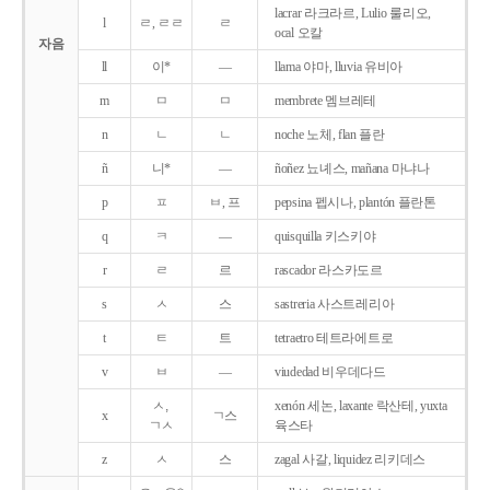
lacrar 라크라르, Lulio 룰리오,
l
ㄹ, ㄹㄹ
ㄹ
ocal 오칼
자음
ll
이*
―
llama 야마, lluvia 유비아
m
ㅁ
ㅁ
membrete 멤브레테
n
ㄴ
ㄴ
noche 노체, flan 플란
ñ
니*
―
ñoñez 뇨녜스, mañana 마냐나
p
ㅍ
ㅂ, 프
pepsina 펩시나, plantón 플란톤
q
ㅋ
―
quisquilla 키스키야
r
ㄹ
르
rascador 라스카도르
s
ㅅ
스
sastreria 사스트레리아
t
ㅌ
트
tetraetro 테트라에트로
v
ㅂ
―
viudedad 비우데다드
ㅅ,
xenón 세논, laxante 락산테, yuxta
x
ㄱ스
ㄱㅅ
육스타
z
ㅅ
스
zagal 사갈, liquidez 리키데스