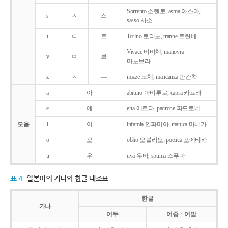
Sorrento 소렌토, asma 아스마,
s
ㅅ
스
sasso 사소
t
ㅌ
트
Torino 토리노, tranne 트란네
Vivace 비바체, manovra
v
ㅂ
브
마노브라
z
ㅊ
―
nozze 노체, mancanza 만칸차
a
아
abituro 아비투로, capra 카프라
e
에
erta 에르타, padrone 파드로네
모음
i
이
infamia 인파미아, manica 마니카
o
오
oblio 오블리오, poetica 포에티카
u
우
uva 우바, spuma 스푸마
표 4
일본어의 가나와 한글 대조표
한글
가나
어두
어중ㆍ어말