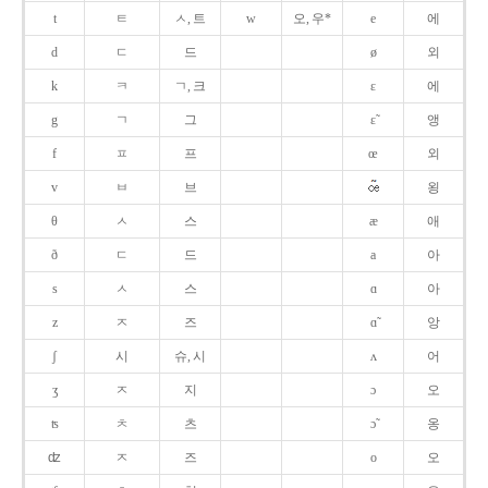
t
ㅌ
ㅅ, 트
w
오, 우*
e
에
d
ㄷ
드
ø
외
k
ㅋ
ㄱ, 크
ɛ
에
g
ㄱ
그
ɛ̃
앵
f
ㅍ
프
œ
외
v
ㅂ
브
욍
θ
ㅅ
스
æ
애
ð
ㄷ
드
a
아
s
ㅅ
스
ɑ
아
z
ㅈ
즈
ɑ̃
앙
ʃ
시
슈, 시
ʌ
어
ʒ
ㅈ
지
ɔ
오
ʦ
ㅊ
츠
ɔ̃
옹
ʣ
ㅈ
즈
o
오