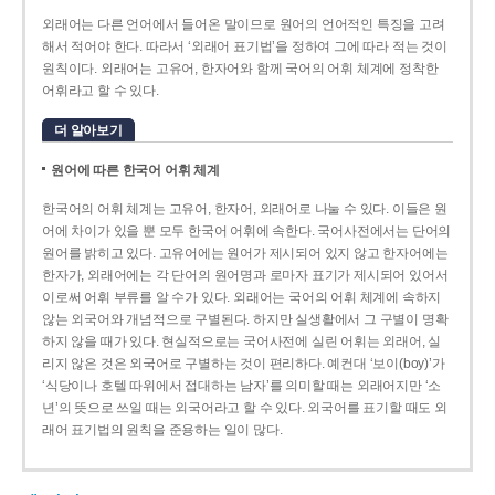
외래어는 다른 언어에서 들어온 말이므로 원어의 언어적인 특징을 고려
해서 적어야 한다. 따라서 ‘외래어 표기법’을 정하여 그에 따라 적는 것이
원칙이다. 외래어는 고유어, 한자어와 함께 국어의 어휘 체계에 정착한
어휘라고 할 수 있다.
더 알아보기
원어에 따른 한국어 어휘 체계
한국어의 어휘 체계는 고유어, 한자어, 외래어로 나눌 수 있다. 이들은 원
어에 차이가 있을 뿐 모두 한국어 어휘에 속한다. 국어사전에서는 단어의
원어를 밝히고 있다. 고유어에는 원어가 제시되어 있지 않고 한자어에는
한자가, 외래어에는 각 단어의 원어명과 로마자 표기가 제시되어 있어서
이로써 어휘 부류를 알 수가 있다. 외래어는 국어의 어휘 체계에 속하지
않는 외국어와 개념적으로 구별된다. 하지만 실생활에서 그 구별이 명확
하지 않을 때가 있다. 현실적으로는 국어사전에 실린 어휘는 외래어, 실
리지 않은 것은 외국어로 구별하는 것이 편리하다. 예컨대 ‘보이(boy)’가
‘식당이나 호텔 따위에서 접대하는 남자’를 의미할 때는 외래어지만 ‘소
년’의 뜻으로 쓰일 때는 외국어라고 할 수 있다. 외국어를 표기할 때도 외
래어 표기법의 원칙을 준용하는 일이 많다.