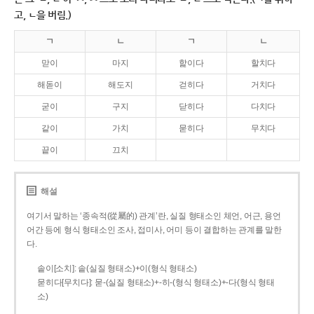
고, ㄴ을 버림.)
ㄱ
ㄴ
ㄱ
ㄴ
맏이
마지
핥이다
할치다
해돋이
해도지
걷히다
거치다
굳이
구지
닫히다
다치다
같이
가치
묻히다
무치다
끝이
끄치
해설
여기서 말하는 ‘종속적(從屬的) 관계’란, 실질 형태소인 체언, 어근, 용언
어간 등에 형식 형태소인 조사, 접미사, 어미 등이 결합하는 관계를 말한
다.
솥이[소치]: 솥(실질 형태소)+이(형식 형태소)
묻히다[무치다]: 묻­-(실질 형태소)+­-히­-(형식 형태소)+-다(형식 형태
소)