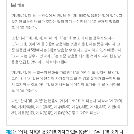
해설
‘계, 례, 몌, 폐, 혜’는 현실에서 [게, 레, 메, 페, 헤]로 발음되는 일이 있다. 그
렇지만 발음이 변화한 것과는 달리 표기는 여전히 ‘ㅖ’로 굳어져 있으므
로 ‘ㅖ’로 적는다.
조항에서 “‘계, 례, 몌, 폐, 혜’의 ‘ㅖ’는 ‘ㅔ’로 소리 나는 경우가 있더라
도”라고 한 것이 ‘례’를 [레]로 발음하는 것을 허용한다는 뜻은 아니다. 표
준 발음법 제5항에서는 [레]로 발음할 수 없다고 명시하고 있기 때문이다.
“소리 나는 경우가 있더라도”는 표준 발음을 제시한 것이 아니라 현실 발
음을 언급한 것이라고 해석해야 한다.
‘계, 몌, 폐, 혜’는 발음의 변화를 따르면 ‘ㅔ’로 적어야 할 것처럼 보인다.
그러나 ‘ㅖ’의 발음이 완전히 사라졌다고 할 수 없고 철자와 발음이 반드
시 일치하는 것도 아니다. 또한 사람들이 여전히 표기를 ‘ㅖ’로 인식하므
로 ‘ㅖ’로 적는다.
다만, 한자 ‘偈, 揭, 憩’는 본음이 [게]이므로 ‘ㅔ’로 적는다. 따라서 ‘게구(偈
句), 게제(偈諦), 게기(揭記), 게방(揭榜), 게양(揭揚), 게재(揭載), 게판(揭
板), 게류(憩流), 게식(憩息), 게휴(憩休)’ 등도 ‘게’로 적는다.
제9항
‘의’나, 자음을 첫소리로 가지고 있는 음절의 ‘ㅢ’는 ‘ㅣ’로 소리 나