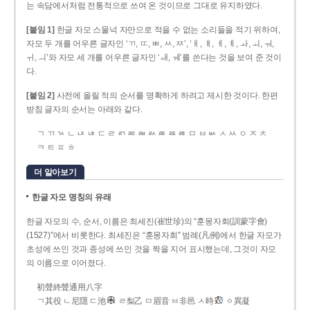
는 속담에서처럼 전통적으로 쓰여 온 것이므로 그대로 유지하였다.
[붙임 1]
한글 자모 스물넉 자만으로 적을 수 없는 소리들을 적기 위하여,
자모 두 개를 어우른 글자인 ‘ㄲ, ㄸ, ㅃ, ㅆ, ㅉ’, ‘ㅐ, ㅒ, ㅔ, ㅖ, ㅘ, ㅚ, ㅝ,
ㅟ, ㅢ’와 자모 세 개를 어우른 글자인 ‘ㅙ, ㅞ’를 쓴다는 것을 보여 준 것이
다.
[붙임 2]
사전에 올릴 적의 순서를 명확하게 하려고 제시한 것이다. 한편
받침 글자의 순서는 아래와 같다.
ㄱ ㄲ ㄳ ㄴ ㄵ ㄶ ㄷ ㄹ ㄺ ㄻ ㄼ ㄽ ㄾ ㄿ ㅀ ㅁ ㅂ ㅄ ㅅ ㅆ ㅇ ㅈ ㅊ
ㅋ ㅌ ㅍ ㅎ
더 알아보기
한글 자모 명칭의 유래
한글 자모의 수, 순서, 이름은 최세진(崔世珍)의 “훈몽자회(訓蒙字會)
(1527)”에서 비롯한다. 최세진은 “훈몽자회” 범례(凡例)에서 한글 자모가
초성에 쓰인 것과 종성에 쓰인 것을 짝을 지어 표시했는데, 그것이 자모
의 이름으로 이어졌다.
初聲終聲通用八字
ㄱ其役 ㄴ尼隱 ㄷ池
ㄹ梨乙 ㅁ眉音 ㅂ非邑 ㅅ時
ㆁ異凝