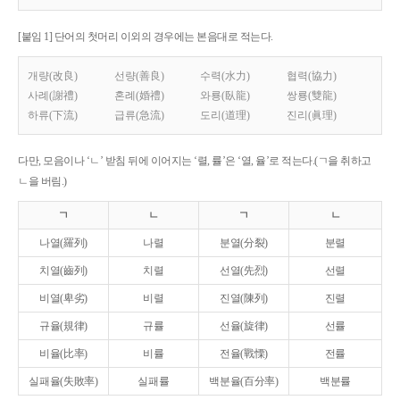
[붙임 1] 단어의 첫머리 이외의 경우에는 본음대로 적는다.
개량(改良)
선량(善良)
수력(水力)
협력(協力)
사례(謝禮)
혼례(婚禮)
와룡(臥龍)
쌍룡(雙龍)
하류(下流)
급류(急流)
도리(道理)
진리(眞理)
다만, 모음이나 ‘ㄴ’ 받침 뒤에 이어지는 ‘렬, 률’은 ‘열, 율’로 적는다.(ㄱ을 취하고
ㄴ을 버림.)
ㄱ
ㄴ
ㄱ
ㄴ
나열(羅列)
나렬
분열(分裂)
분렬
치열(齒列)
치렬
선열(先烈)
선렬
비열(卑劣)
비렬
진열(陳列)
진렬
규율(規律)
규률
선율(旋律)
선률
비율(比率)
비률
전율(戰慄)
전률
실패율(失敗率)
실패률
백분율(百分率)
백분률