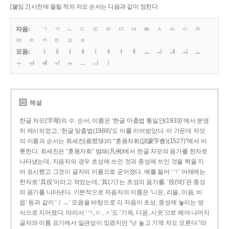
[붙임 2] 사전에 올릴 적의 자모 순서는 다음과 같이 정한다.
자음:
ㄱ
ㄲ
ㄴ
ㄷ
ㄸ
ㄹ
ㅁ
ㅂ
ㅃ
ㅅ
ㅆ
ㅇ
ㅈ
ㅉ
ㅊ
ㅋ
ㅌ
ㅍ
ㅎ
모음:
ㅏ
ㅐ
ㅑ
ㅒ
ㅓ
ㅔ
ㅕ
ㅖ
ㅗ
ㅘ
ㅙ
ㅚ
ㅛ
ㅜ
ㅝ
ㅞ
ㅟ
ㅠ
ㅡ
ㅢ
ㅣ
해설
한글 자모(字母)의 수, 순서, 이름은 ‘한글 마춤법 통일안(1933)’에서 분명
히 제시되었고, ‘한글 맞춤법(1988)’도 이를 이어받았다. 이 가운데 자모
의 이름과 순서는 최세진(崔世珍)의 “훈몽자회(訓蒙字會)(1527)”에서 비
롯한다. 최세진은 “훈몽자회” 범례(凡例)에서 한글 자모의 음가를 한자로
나타냈는데, 자음자의 경우 초성에 쓰인 것과 종성에 쓰인 것을 짝을 지
어 표시했고 그것이 글자의 이름으로 굳어졌다. 예를 들어 ‘ㄱ’ 아래에는
한자로 ‘其役’이라고 적었는데, ‘其(기)’는 초성의 음가를, ‘役(역)’은 종성
의 음가를 나타낸다. 기본적으로 자음자의 이름은 ‘니은, 리을, 미음, 비
읍’ 등과 같이 ‘ㅣㅡ’ 모음을 바탕으로 각 자음이 초성, 종성에 놓이는 방
식으로 지어졌다. 따라서 ‘ㄱ, ㄷ, ㅅ’도 ‘기윽, 디읃, 시읏’으로 해야 나머지
글자와 이름 표기에서 일관성이 있겠지만 “낫 놓고 기역 자도 모른다.”라