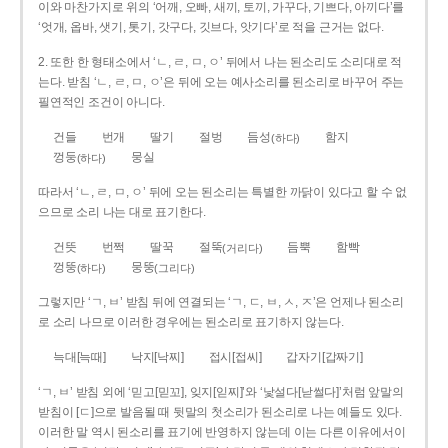
이와 마찬가지로 위의 ‘어깨, 오빠, 새끼, 토끼, 가꾸다, 기쁘다, 아끼다’를
‘엇개, 옵바, 샛기, 톳기, 갓구다, 깃브다, 앗기다’로 적을 근거는 없다.
2. 또한 한 형태소에서 ‘ㄴ, ㄹ, ㅁ, ㅇ’ 뒤에서 나는 된소리도 소리대로 적
는다. 받침 ‘ㄴ, ㄹ, ㅁ, ㅇ’은 뒤에 오는 예사소리를 된소리로 바꾸어 주는
필연적인 조건이 아니다.
건들
번개
딸기
절벙
듬성
함지
(하다)
껑둥
뭉실
(하다)
따라서 ‘ㄴ, ㄹ, ㅁ, ㅇ’ 뒤에 오는 된소리는 특별한 까닭이 있다고 할 수 없
으므로 소리 나는 대로 표기한다.
건뜻
번쩍
딸꾹
절뚝
듬뿍
함빡
(거리다)
껑뚱
뭉뚱
(하다)
(그리다)
그렇지만 ‘ㄱ, ㅂ’ 받침 뒤에 연결되는 ‘ㄱ, ㄷ, ㅂ, ㅅ, ㅈ’은 언제나 된소리
로 소리 나므로 이러한 경우에는 된소리로 표기하지 않는다.
늑대[늑때]
낙지[낙찌]
접시[접씨]
갑자기[갑짜기]
‘ㄱ, ㅂ’ 받침 외에 ‘믿고[믿꼬], 잊지[읻찌]’와 ‘낯설다[낟썰다]’처럼 앞말의
받침이 [ㄷ]으로 발음될 때 뒷말의 첫소리가 된소리로 나는 예들도 있다.
이러한 말 역시 된소리를 표기에 반영하지 않는데 이는 다른 이유에서이