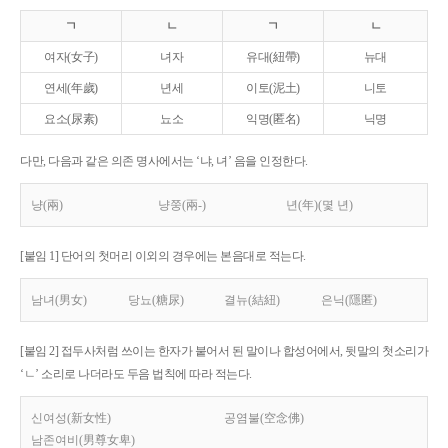
ㄱ
ㄴ
ㄱ
ㄴ
여자(女子)
녀자
유대(紐帶)
뉴대
연세(年歲)
년세
이토(泥土)
니토
요소(尿素)
뇨소
익명(匿名)
닉명
다만, 다음과 같은 의존 명사에서는 ‘냐, 녀’ 음을 인정한다.
냥(兩)
냥쭝(兩-)
년(年)(몇 년)
[붙임 1] 단어의 첫머리 이외의 경우에는 본음대로 적는다.
남녀(男女)
당뇨(糖尿)
결뉴(結紐)
은닉(隱匿)
[붙임 2] 접두사처럼 쓰이는 한자가 붙어서 된 말이나 합성어에서, 뒷말의 첫소리가
‘ㄴ’ 소리로 나더라도 두음 법칙에 따라 적는다.
신여성(新女性)
공염불(空念佛)
남존여비(男尊女卑)