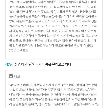
르다. 한글 맞춤법에서 말하는 ‘어법’은 표준어를 어떻게 적을지를 정해
놓은 것으로, 표기와 관련된 원리이다. 그런데 일반적인 의미의 ‘어법’은
‘말의 일정한 법칙’이라는 뜻으로 적용 범위가 무척 넓은 개념이다. 예를
들어 “동생이 밥을 먹는다.”라는 문장에서는 여러 가지 규칙을 찾아볼 수
있다. 서술어 ‘먹는다’는 주어와 목적어가 필요하며, 주어의 지시 대상을
가리키는 ‘동생’에는 조사 ‘가’가 아니라 ‘이’가 붙어야 하고, 목적어의 지
시 대상을 가리키는 ‘밥’에는 조사 ‘를’이 아니라 ‘을’이 붙어야 한다는 등
의 여러 가지 규칙이 적용되어 있는 것이다. 이 외에도 소리를 내고, 단어
를 만들고, 문장을 사용하는 데에는 수없이 많은 규칙이 필요하다. 이처
럼 언어를 조직하거나 운영하는 데에 필요한 규칙을 폭넓게 ‘어법(語
法)’이라고 한다.
제2항
문장의 각 단어는 띄어 씀을 원칙으로 한다.
해설
국어에서 단어를 단위로 띄어쓰기를 하는 것은 단어가 독립적으로 쓰이
는 말의 최소 단위이기 때문이다. ‘동생 밥 먹는다’에서 ‘동생’, ‘밥’, ‘먹는
다’는 각각이 단어이므로 띄어쓰기의 단위가 되어 ‘동생 밥 먹는다’로 띄
어 쓴다. 그런데 단어 가운데 조사는 독립성이 없어서 다른 단어와는 달
리 앞말에 붙여 쓴다. ‘동생이 밥을 먹는다’에서 ‘이’, ‘을’은 조사이므로 ‘동