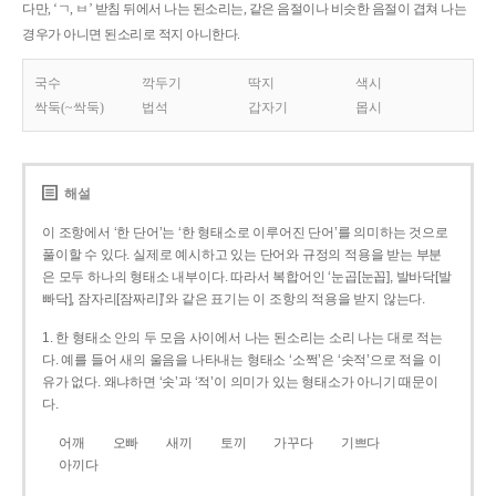
다만, ‘ㄱ, ㅂ’ 받침 뒤에서 나는 된소리는, 같은 음절이나 비슷한 음절이 겹쳐 나는
경우가 아니면 된소리로 적지 아니한다.
국수
깍두기
딱지
색시
싹둑(~싹둑)
법석
갑자기
몹시
해설
이 조항에서 ‘한 단어’는 ‘한 형태소로 이루어진 단어’를 의미하는 것으로
풀이할 수 있다. 실제로 예시하고 있는 단어와 규정의 적용을 받는 부분
은 모두 하나의 형태소 내부이다. 따라서 복합어인 ‘눈곱[눈꼽], 발바닥[발
빠닥], 잠자리[잠짜리]’와 같은 표기는 이 조항의 적용을 받지 않는다.
1. 한 형태소 안의 두 모음 사이에서 나는 된소리는 소리 나는 대로 적는
다. 예를 들어 새의 울음을 나타내는 형태소 ‘소쩍’은 ‘솟적’으로 적을 이
유가 없다. 왜냐하면 ‘솟’과 ‘적’이 의미가 있는 형태소가 아니기 때문이
다.
어깨
오빠
새끼
토끼
가꾸다
기쁘다
아끼다