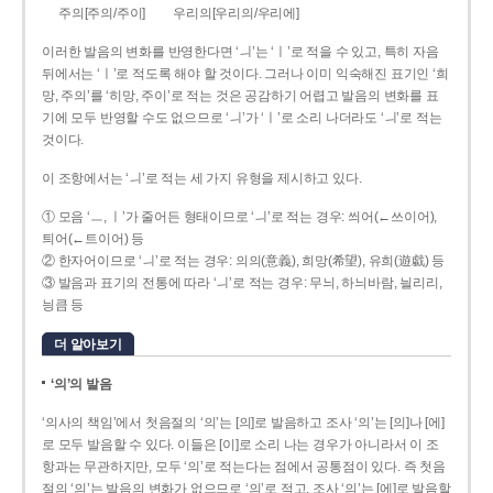
주의[주의/주이]
우리의[우리의/우리에]
이러한 발음의 변화를 반영한다면 ‘ㅢ’는 ‘ㅣ’로 적을 수 있고, 특히 자음
뒤에서는 ‘ㅣ’로 적도록 해야 할 것이다. 그러나 이미 익숙해진 표기인 ‘희
망, 주의’를 ‘히망, 주이’로 적는 것은 공감하기 어렵고 발음의 변화를 표
기에 모두 반영할 수도 없으므로 ‘ㅢ’가 ‘ㅣ’로 소리 나더라도 ‘ㅢ’로 적는
것이다.
이 조항에서는 ‘ㅢ’로 적는 세 가지 유형을 제시하고 있다.
① 모음 ‘ㅡ, ㅣ’가 줄어든 형태이므로 ‘ㅢ’로 적는 경우: 씌어(←쓰이어),
틔어(←트이어) 등
② 한자어이므로 ‘ㅢ’로 적는 경우: 의의(意義), 희망(希望), 유희(遊戱) 등
③ 발음과 표기의 전통에 따라 ‘ㅢ’로 적는 경우: 무늬, 하늬바람, 늴리리,
닁큼 등
더 알아보기
‘의’의 발음
‘의사의 책임’에서 첫음절의 ‘의’는 [의]로 발음하고 조사 ‘의’는 [의]나 [에]
로 모두 발음할 수 있다. 이들은 [이]로 소리 나는 경우가 아니라서 이 조
항과는 무관하지만, 모두 ‘의’로 적는다는 점에서 공통점이 있다. 즉 첫음
절의 ‘의’는 발음의 변화가 없으므로 ‘의’로 적고, 조사 ‘의’는 [에]로 발음할