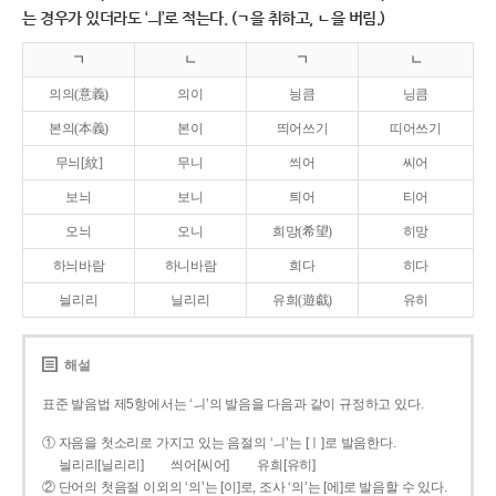
는 경우가 있더라도 ‘ㅢ’로 적는다. (ㄱ을 취하고, ㄴ을 버림.)
ㄱ
ㄴ
ㄱ
ㄴ
의의(意義)
의이
닁큼
닝큼
본의(本義)
본이
띄어쓰기
띠어쓰기
무늬[紋]
무니
씌어
씨어
보늬
보니
틔어
티어
오늬
오니
희망(希望)
히망
하늬바람
하니바람
희다
히다
늴리리
닐리리
유희(遊戱)
유히
해설
표준 발음법 제5항에서는 ‘ㅢ’의 발음을 다음과 같이 규정하고 있다.
① 자음을 첫소리로 가지고 있는 음절의 ‘ㅢ’는 [ㅣ]로 발음한다.
늴리리[닐리리]
씌어[씨어]
유희[유히]
② 단어의 첫음절 이외의 ‘의’는 [이]로, 조사 ‘의’는 [에]로 발음할 수 있다.