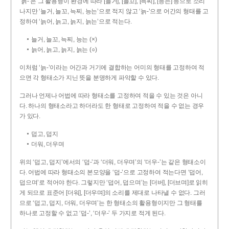
‘늙-’은 그 활용형이 환경에 따라 [늘거], [늘꼬], [늑찌], [능는] 등으로 소리
나지만 ‘늘거, 늘꼬, 늑찌, 능는’으로 적지 않고 ‘늙-’으로 어간의 형태를 고
정하여 ‘늙어, 늙고, 늙지, 늙는’으로 적는다.
늘거, 늘꼬, 늑찌, 능는 (×)
늙어, 늙고, 늙지, 늙는 (○)
이처럼 ‘늙-­’이라는 어간과 거기에 결합하는 어미의 형태를 고정하여 적
으면 각 형태소가 지닌 뜻을 분명하게 파악할 수 있다.
그러나 언제나 어법에 따라 형태소를 고정하여 적을 수 있는 것은 아니
다. 하나의 형태소라고 하더라도 한 형태로 고정하여 적을 수 없는 경우
가 있다.
덥고, 덥지
더워, 더우며
위의 ‘덥고, 덥지’에서의 ‘덥-­’과 ‘더워, 더우며’의 ‘더우-­’는 같은 형태소이
다. 어법에 따라 형태소의 본모양을 ‘덥-­’으로 고정하여 적는다면 ‘덥어,
덥으며’로 적어야 한다. 그렇지만 ‘덥어, 덥으며’는 [더버], [더브며]로 읽히
게 되므로 표준어 [더워], [더우며]의 소리를 제대로 나타낼 수 없다. 그러
므로 ‘덥고, 덥지, 더워, 더우며’는 한 형태소의 활용형이지만 그 형태를
하나로 고정할 수 없고 ‘덥-’, ‘더우-’ 두 가지로 적게 된다.