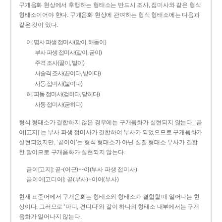
구개음화 현상에서 후행하는 형태소는 반드시 조사, 접미사와 같은 형식
형태소이어야 한다. 구개음화 현상에 관여하는 형식 형태소에는 다음과
같은 것이 있다.
이: 명사 파생 접미사(맏이, 해돋이)
부사 파생 접미사(같이, 굳이)
주격 조사(끝이, 밭이)
서술격 조사(끝이다, 밭이다)
사동 접미사(붙이다)
히: 피동 접미사(걷히다, 닫히다)
사동 접미사(굳히다)
형식 형태소가 결합하지 않은 경우에는 구개음화가 실현되지 않는다. ‘곧
이[고지]’는 부사 파생 접미사가 결합하여 부사가 되었으므로 구개음화가
실현되었지만, ‘곧이어’는 형식 형태소가 아닌 실질 형태소 부사가 결합
한 말이므로 구개음화가 실현되지 않는다.
곧이[고지]: 곧-­(어근)+­-이(부사 파생 접미사)
곧이어[고디어]: 곧(부사)+이어(부사)
현재 표준어에서 구개음화는 형태소와 형태소가 결합할 때 일어나는 현
상이다. 그러므로 ‘마디, 견디다’와 같이 하나의 형태소 내부에서는 구개
음화가 일어나지 않는다.