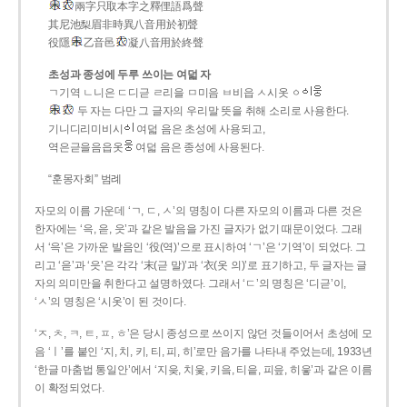
兩字只取本字之釋俚語爲聲
其尼池梨眉非時異八音用於初聲
役隱
乙音邑
凝八音用於終聲
초성과 종성에 두루 쓰이는 여덟 자
ㄱ기역 ㄴ니은 ㄷ디귿 ㄹ리을 ㅁ미음 ㅂ비읍 ㅅ시옷 ㆁ
두 자는 다만 그 글자의 우리말 뜻을 취해 소리로 사용한다.
기니디리미비시
여덟 음은 초성에 사용되고,
역은귿을음읍옷
여덟 음은 종성에 사용된다.
“훈몽자회” 범례
자모의 이름 가운데 ‘ㄱ, ㄷ, ㅅ’의 명칭이 다른 자모의 이름과 다른 것은
한자에는 ‘윽, 읃, 읏’과 같은 발음을 가진 글자가 없기 때문이었다. 그래
서 ‘윽’은 가까운 발음인 ‘役(역)’으로 표시하여 ‘ㄱ’은 ‘기역’이 되었다. 그
리고 ‘읃’과 ‘읏’은 각각 ‘末(귿 말)’과 ‘衣(옷 의)’로 표기하고, 두 글자는 글
자의 의미만을 취한다고 설명하였다. 그래서 ‘ㄷ’의 명칭은 ‘디귿’이,
‘ㅅ’의 명칭은 ‘시옷’이 된 것이다.
‘ㅈ, ㅊ, ㅋ, ㅌ, ㅍ, ㅎ’은 당시 종성으로 쓰이지 않던 것들이어서 초성에 모
음 ‘ㅣ’를 붙인 ‘지, 치, 키, 티, 피, 히’로만 음가를 나타내 주었는데, 1933년
‘한글 마춤법 통일안’에서 ‘지읒, 치읓, 키읔, 티읕, 피읖, 히읗’과 같은 이름
이 확정되었다.