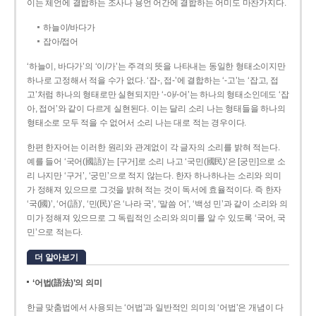
이는 체언에 결합하는 조사나 용언 어간에 결합하는 어미도 마찬가지다.
하늘이/바다가
잡아/접어
‘하늘이, 바다가’의 ‘이/가’는 주격의 뜻을 나타내는 동일한 형태소이지만
하나로 고정해서 적을 수가 없다. ‘잡-, 접-’에 결합하는 ‘-고’는 ‘잡고, 접
고’처럼 하나의 형태로만 실현되지만 ‘-아/-어’는 하나의 형태소인데도 ‘잡
아, 접어’와 같이 다르게 실현된다. 이는 달리 소리 나는 형태들을 하나의
형태소로 모두 적을 수 없어서 소리 나는 대로 적는 경우이다.
한편 한자어는 이러한 원리와 관계없이 각 글자의 소리를 밝혀 적는다.
예를 들어 ‘국어(國語)’는 [구거]로 소리 나고 ‘국민(國民)’은 [궁민]으로 소
리 나지만 ‘구거’, ‘궁민’으로 적지 않는다. 한자 하나하나는 소리와 의미
가 정해져 있으므로 그것을 밝혀 적는 것이 독서에 효율적이다. 즉 한자
‘국(國)’, ‘어(語)’, ‘민(民)’은 ‘나라 국’, ‘말씀 어’, ‘백성 민’과 같이 소리와 의
미가 정해져 있으므로 그 독립적인 소리와 의미를 알 수 있도록 ‘국어, 국
민’으로 적는다.
더 알아보기
‘어법(語法)’의 의미
한글 맞춤법에서 사용되는 ‘어법’과 일반적인 의미의 ‘어법’은 개념이 다