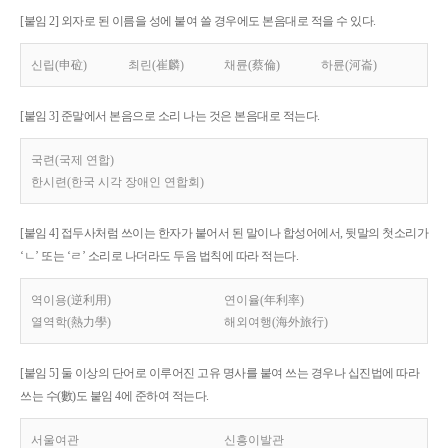
[붙임 2] 외자로 된 이름을 성에 붙여 쓸 경우에도 본음대로 적을 수 있다.
신립(申砬)
최린(崔麟)
채륜(蔡倫)
하륜(河崙)
[붙임 3] 준말에서 본음으로 소리 나는 것은 본음대로 적는다.
국련(국제 연합)
한시련(한국 시각 장애인 연합회)
[붙임 4] 접두사처럼 쓰이는 한자가 붙어서 된 말이나 합성어에서, 뒷말의 첫소리가
‘ㄴ’ 또는 ‘ㄹ’ 소리로 나더라도 두음 법칙에 따라 적는다.
역이용(逆利用)
연이율(年利率)
열역학(熱力學)
해외여행(海外旅行)
[붙임 5] 둘 이상의 단어로 이루어진 고유 명사를 붙여 쓰는 경우나 십진법에 따라
쓰는 수(數)도 붙임 4에 준하여 적는다.
서울여관
신흥이발관