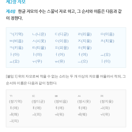
제2장 자모
제4항
한글 자모의 수는 스물넉 자로 하고, 그 순서와 이름은 다음과 같
이 정한다.
ㄱ(기역)
ㄴ(니은)
ㄷ(디귿)
ㄹ(리을)
ㅁ(미음)
ㅂ(비읍)
ㅅ(시옷)
ㅇ(이응)
ㅈ(지읒)
ㅊ(치읓)
ㅋ(키읔)
ㅌ(티읕)
ㅍ(피읖)
ㅎ(히읗)
ㅏ(아)
ㅑ(야)
ㅓ(어)
ㅕ(여)
ㅗ(오)
ㅛ(요)
ㅜ(우)
ㅠ(유)
ㅡ(으)
ㅣ(이)
[붙임 1] 위의 자모로써 적을 수 없는 소리는 두 개 이상의 자모를 어울러서 적되, 그
순서와 이름은 다음과 같이 정한다.
ㄲ
ㄸ
ㅃ
ㅆ
ㅉ
(쌍기역)
(쌍디귿)
(쌍비읍)
(쌍시옷)
(쌍지읒)
ㅐ(애)
ㅒ(얘)
ㅔ(에)
ㅖ(예)
ㅘ(와)
ㅙ(왜)
ㅚ(외)
ㅝ(워)
ㅞ(웨)
ㅟ(위)
ㅢ(의)