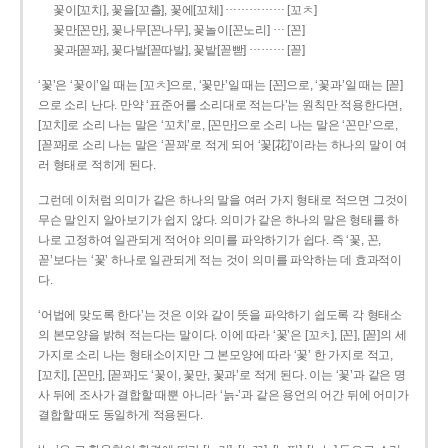
……………
꽃이[꼬치], 꽃을[꼬츨], 꽃에[꼬체]
[꼬ㅊ]
…
꽃만[꼰만], 꽃나무[꼰나무], 꽃놀이[꼰노리]
[꼰]
………
꽃과[꼳꽈], 꽃다발[꼳따발], 꽃밭[꼳빧]
[꼳]
‘꽃’은 ‘꽃이’일 때는 [꼬ㅊ]으로, ‘꽃만’일 때는 [꼰]으로, ‘꽃과’일 때는 [꼳]
으로 소리 난다. 만약 ‘표준어를 소리대로 적는다’는 원칙만 적용한다면,
[꼬치]로 소리 나는 말은 ‘꼬치’로, [꼰만]으로 소리 나는 말은 ‘꼰만’으로,
[꼳꽈]로 소리 나는 말은 ‘꼳꽈’로 적게 되어 ‘꽃[花]’이라는 하나의 말이 여
러 형태로 적히게 된다.
그런데 이처럼 의미가 같은 하나의 말을 여러 가지 형태로 적으면 그것이
무슨 말인지 알아보기가 쉽지 않다. 의미가 같은 하나의 말은 형태를 하
나로 고정하여 일관되게 적어야 의미를 파악하기가 쉽다. 즉 ‘꽃, 꼰,
꼳’보다는 ‘꽃’ 하나로 일관되게 적는 것이 의미를 파악하는 데 효과적이
다.
‘어법에 맞도록 한다’는 것은 이와 같이 뜻을 파악하기 쉽도록 각 형태소
의 본모양을 밝혀 적는다는 말이다. 이에 따라 ‘꽃’은 [꼬ㅊ], [꼰], [꼳]의 세
가지로 소리 나는 형태소이지만 그 본모양에 따라 ‘꽃’ 한 가지로 적고,
[꼬치], [꼰만], [꼳꽈]도 ‘꽃이, 꽃만, 꽃과’로 적게 된다. 이는 ‘꽃’과 같은 명
사 뒤에 조사가 결합할 때뿐 아니라 ‘늙-’과 같은 용언의 어간 뒤에 어미가
결합할 때도 동일하게 적용된다.