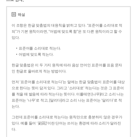
해설
이 조항은 한글 맞춤법의 대원칙을 밝히고 있다. “표준어를 소리대로 적
되”가 기본 원칙이라면, “어법에 맞도록 함”은 또 다른 원칙이라고 할 수
있다.
표준어를 소리대로 적는다.
어법에 맞도록 적는다.
한글 맞춤법은 이 두 가지 원칙에 따라 음성 언어인 표준어를 표음 문자
인 한글로 올바르게 적는 방법이다.
먼저 ‘표준어를 소리대로 적는다’는 말에는 한글 맞춤법이 표준어를 대상
으로 한다는 뜻이 담겨 있다. 그리고 ‘소리대로’ 적는다는 것은 그 표준어
를 적을 때 발음에 따라 적는다는 뜻이다. 이를테면 [나무]라고 소리 나는
표준어는 ‘나무’로 적고, [달리다]라고 소리 나는 표준어는 ‘달리다’로 적
는다.
그런데 표준어를 소리대로 적는다는 원칙만으로 충분하지 않은 경우가
있다. 예를 들어 ‘꽃[花]’이란 단어는 쓰이는 환경에 따라 소리가 달라진
다.