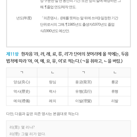
상 구분한 일 년 동안의 기간. 또는 앞의 말에 해당하는 그
해. ¶ 졸업 연도/제작 연도.
년도(年度)
「의존명사」((해를 뜻하는 말 뒤에 쓰여)) 일정한 기간
단위로서의 그해. ¶ 1985년도 출생자/1970년도 졸업
식/1990년도 예산안.
제11항
한자음 ‘랴, 려, 례, 료, 류, 리’가 단어의 첫머리에 올 적에는, 두음
법칙에 따라 ‘야, 여, 예, 요, 유, 이’로 적는다.(ㄱ을 취하고, ㄴ을 버림.)
ㄱ
ㄴ
ㄱ
ㄴ
양심(良心)
량심
용궁(龍宮)
룡궁
역사(歷史)
력사
유행(流行)
류행
예의(禮儀)
례의
이발(理髮)
리발
다만, 다음과 같은 의존 명사는 본음대로 적는다.
리(里): 몇 리냐?
리(理): 그럴 리가 없다.