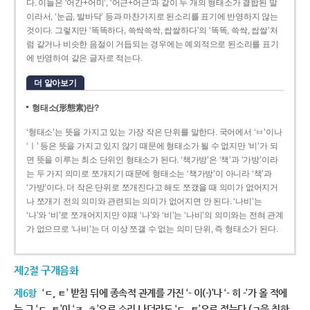
다. 이들은 ‘어간+어미’, ‘어근+어근’과 같이 두 개의 형태소가 결합된 말
이라서, ‘눈곱, 발바닥’ 등과 마찬가지로 된소리를 표기에 반영하지 않는
것이다. 그렇지만 ‘똑똑하다, 쓱싹쓱싹, 쌉쌀하다’의 ‘똑똑, 쓱싹, 쌉쌀’처
럼 같거나 비슷한 음절이 거듭되는 경우에는 예외적으로 된소리를 표기
에 반영하여 같은 글자로 적는다.
더 알아보기
형태소(形態素)란?
‘형태소’는 뜻을 가지고 있는 가장 작은 단위를 말한다. 국어에서 ‘ㅂ’이나
‘ㅣ’ 등은 뜻을 가지고 있지 않기 때문에 형태소가 될 수 없지만 ‘비’가 되
면 뜻을 이루는 최소 단위인 형태소가 된다. ‘책가방’은 ‘책’과 ‘가방’이라
는 두 가지 의미로 쪼개지기 때문에 형태소는 ‘책가방’이 아니라 ‘책’과
‘가방’이다. 더 작은 단위로 쪼개진다고 해도 쪼갰을 때 의미가 없어지거
나 쪼개기 전의 의미와 관련되는 의미가 없어지면 안 된다. ‘나비’는
‘나’와 ‘비’로 쪼개어지지만 이때 ‘나’와 ‘비’는 ‘나비’의 의미와는 전혀 관계
가 없으므로 ‘나비’는 더 이상 쪼갤 수 없는 의미 단위, 즉 형태소가 된다.
제2절 구개음화
제6항
‘ㄷ, ㅌ’ 받침 뒤에 종속적 관계를 가진 ‘- 이(-)’나 ‘- 히 -’가 올 적에
는 그 ‘ㄷ, ㅌ’이 ‘ㅈ, ㅊ’으로 소리 나더라도 ‘ㄷ, ㅌ’으로 적는다.(ㄱ을 취하