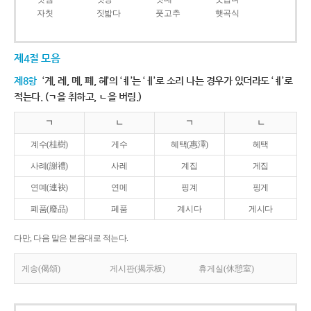
자칫
짓밟다
풋고추
햇곡식
제4절 모음
제8항
‘계, 례, 몌, 폐, 혜’의 ‘ㅖ’는 ‘ㅔ’로 소리 나는 경우가 있더라도 ‘ㅖ’로
적는다. (ㄱ을 취하고, ㄴ을 버림.)
ㄱ
ㄴ
ㄱ
ㄴ
계수(桂樹)
게수
혜택(惠澤)
헤택
사례(謝禮)
사레
계집
게집
연몌(連袂)
연메
핑계
핑게
폐품(廢品)
페품
계시다
게시다
다만, 다음 말은 본음대로 적는다.
게송(偈頌)
게시판(揭示板)
휴게실(休憩室)