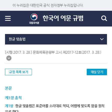
이 누리집은 대한민국 공식 전자정부 누리집입니다.
한글 맞춤법
[시행 2017. 3. 28.] 문화체육관광부 고시 제2017-12호(2017. 3. 28.)
규정 목록 보기
해설 닫기
본문
제1장 총칙
제1항
한글 맞춤법은 표준어를 소리대로 적되, 어법에 맞도록 함을 원칙
으로 한다.