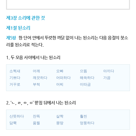
제3장 소리에 관한 것
제1절 된소리
제5항
한 단어 안에서 뚜렷한 까닭 없이 나는 된소리는 다음 음절의 첫소
리를 된소리로 적는다.
1. 두 모음 사이에서 나는 된소리
소쩍새
어깨
오빠
으뜸
아끼다
기쁘다
깨끗하다
어떠하다
해쓱하다
가끔
거꾸로
부썩
어찌
이따금
2. ‘ㄴ, ㄹ, ㅁ, ㅇ’ 받침 뒤에서 나는 된소리
산뜻하다
잔뜩
살짝
훨씬
담뿍
움찔
몽땅
엉뚱하다