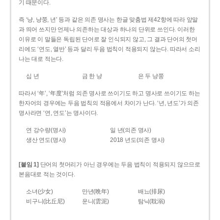
기 때문이다.
즉 ‘냥, 냥쭝, 년’ 등과 같은 의존 명사는 한글 맞춤법 제42항에 따라 앞말
과 띄어 쓰지만 언제나 의존하는 대상과 하나의 단위로 쓰인다. 이러한
이유로 이 말들은 독립된 단어로 잘 인식되지 않고, 그 결과 단어의 첫머
리에도 ‘연도, 열반’ 등과 달리 두음 법칙이 적용되지 않는다. 따라서 소리
나는 대로 적는다.
십 년
금 한 냥
은 두 냥쭝
따라서 ‘年’, ‘年度’처럼 의존 명사로 쓰이기도 하고 명사로 쓰이기도 하는
한자어의 경우에는 두음 법칙의 적용에서 차이가 난다. ‘년, 년도’가 의존
명사라면 ‘연, 연도’는 명사이다.
연 강수량(명사)
일 년(의존 명사)
생산 연도(명사)
2018 년도(의존 명사)
[붙임 1]
단어의 첫머리가 아닌 경우에는 두음 법칙이 적용되지 않으므로
본음대로 적는 것이다.
소녀(少女)
만년(晩年)
배뇨(排尿)
비구니(比丘尼)
운니(雲泥)
탐닉(耽溺)