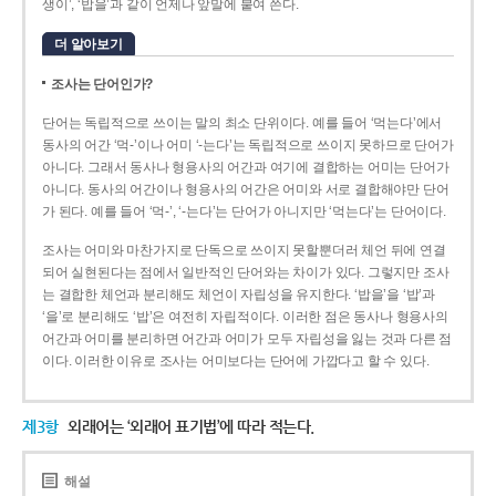
생이’, ‘밥을’과 같이 언제나 앞말에 붙여 쓴다.
더 알아보기
조사는 단어인가?
단어는 독립적으로 쓰이는 말의 최소 단위이다. 예를 들어 ‘먹는다’에서
동사의 어간 ‘먹-­’이나 어미 ‘­-는다’는 독립적으로 쓰이지 못하므로 단어가
아니다. 그래서 동사나 형용사의 어간과 여기에 결합하는 어미는 단어가
아니다. 동사의 어간이나 형용사의 어간은 어미와 서로 결합해야만 단어
가 된다. 예를 들어 ‘먹-’, ‘-는다’는 단어가 아니지만 ‘먹는다’는 단어이다.
조사는 어미와 마찬가지로 단독으로 쓰이지 못할뿐더러 체언 뒤에 연결
되어 실현된다는 점에서 일반적인 단어와는 차이가 있다. 그렇지만 조사
는 결합한 체언과 분리해도 체언이 자립성을 유지한다. ‘밥을’을 ‘밥’과
‘을’로 분리해도 ‘밥’은 여전히 자립적이다. 이러한 점은 동사나 형용사의
어간과 어미를 분리하면 어간과 어미가 모두 자립성을 잃는 것과 다른 점
이다. 이러한 이유로 조사는 어미보다는 단어에 가깝다고 할 수 있다.
제3항
외래어는 ‘외래어 표기법’에 따라 적는다.
해설