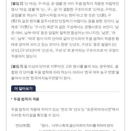
[붙임 2]
‘신-여성, 구-여성, 공-염불’은 이미 두음 법칙이 적용된 자립적인
명사 ‘여성, 염불’에 ‘신-, 구-, 공-’이 결합한 구조이므로 ‘신여성, 구여성,
공염불’로 적는다. ‘접두사처럼 쓰이는 한자’라고 한 것은 ‘신(新), 구
(舊)’와 같은 한자를 접두사로만 단정하기 어렵다는 점을 밝힌 것이다. 실
제로 ‘구(舊)’는 ‘구 시민 회관’과 같은 구성에서는 관형사로도 쓰인다. ‘남
존­-여비, 남부-­여대’ 등은 엄밀히 말하면 합성어는 아니지만, ‘남존’, ‘여
비’, ‘남부’, ‘여대’ 등이 마치 단어와 같이 인식되어 두음 법칙이 적용된 형
태로 굳어져 쓰이고 있는 것이다. 한편 ‘신년도, 구년도’ 등은 발음이 [신
년도], [구ː년도]이며 ‘신년­-도, 구년-­도’로 분석되는 구조이므로 이 규정이
적용되지 않는다.
[붙임 3]
둘 이상의 단어로 이루어진 고유 명사를 붙여 쓰는 경우에도, 결
합된 각 단어를 두음 법칙에 따라 적는다. 따라서 ‘한국 여자 농구 연맹’을
붙여서 쓰면 ‘한국여자농구연맹’이 된다.
더 알아보기
두음 법칙의 적용
두음 법칙의 적용에 차이가 있는 ‘연도’와 ‘년도’는 “표준국어대사전”에서
이러한 차이점을 확인할 수 있다.
연도(年度)
「명사」 사무나 회계 결산 따위의 처리를 위하여 편의