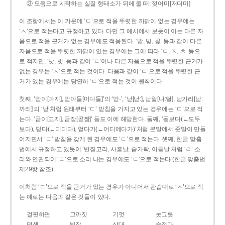
③ 모음으로 시작하는 실질 형태소가 뒤에 올 때: 젖어미[저더미]
이 조항에서는 이 가운데 ‘ㄷ’으로 적을 뚜렷한 까닭이 없는 경우에는
‘ㅅ’으로 적는다고 규정하고 있다. 다만 그 예시에서 보듯이 이는 다른 자
음으로 적을 근거가 없는 경우에도 적용된다. ‘밭, 빚, 꽃’ 등과 같이 다른
자음으로 적을 뚜렷한 까닭이 있는 경우에는 그에 따라 ‘ㅌ, ㅈ, ㅊ’ 등으
로 적지만, ‘낫, 빗’ 등과 같이 ‘ㄷ’이나 다른 자음으로 적을 뚜렷한 근거가
없는 경우는 ‘ㅅ’으로 적는 것이다. 다음과 같이 ‘ㄷ’으로 적을 뚜렷한 근
거가 있는 경우에는 당연히 ‘ㄷ’으로 적는 것이 원칙이다.
첫째, ‘맏이[마지], 맏아들[마다들]’의 ‘맏-’, ‘낟[낟ː], 낟알[나ː달], 낟가리[낟ː
까리]’의 ‘낟’처럼 원래부터 ‘ㄷ’ 받침을 가지고 있는 경우에는 ‘ㄷ’으로 적
는다. ‘곧이[고지], 곧장[곧짱]’ 등도 이에 해당한다. 둘째, ‘돋보다(←도두
보다), 딛다(←디디다), 얻다가(←어디에다가)’처럼 본말에서 준말이 만들
어지면서 ‘ㄷ’ 받침을 갖게 된 경우에도 ‘ㄷ’으로 적는다. 셋째, 한글 맞춤
법에서 규정하고 있듯이 ‘반짇고리, 사흗날, 숟가락, 이튿날’처럼 ‘ㄹ’ 소
리와 연관되어 ‘ㄷ’으로 소리 나는 경우에도 ‘ㄷ’으로 적는다.(한글 맞춤법
제29항 참조)
이처럼 ‘ㄷ’으로 적을 근거가 있는 경우가 아니어서 관습대로 ‘ㅅ’으로 적
는 예로는 다음과 같은 것들이 있다.
걸핏하면
그까짓
기껏
놋그릇
덧셈
빗장
삿대
숫접다