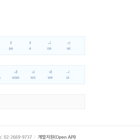
ㅐ
ㅔ
ㅚ
ㅟ
ae
e
oe
wi
ㅘ
ㅙ
ㅝ
ㅞ
ㅢ
a
wae
wo
we
ui
: 02-2669-9737
개발지원(Open API)