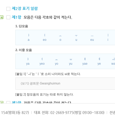
제2장 표기 일람
제1항
모음은 다음 각호와 같이 적는다.
북
1. 단모음
ㅏ
ㅓ
ㅗ
ㅜ
ㅡ
ㅣ
a
eo
o
u
eu
i
2. 이중 모음
ㅑ
ㅕ
ㅛ
ㅠ
ㅒ
ㅖ
ya
yeo
yo
yu
yae
ye
w
[붙임 1] ‘ㅢ’는 ‘ㅣ’로 소리 나더라도 ui로 적는다.
(보기) 광희문 Gwanghuimun
[붙임 2] 장모음의 표기는 따로 하지 않는다.
제2항
자음은 다음 각호와 같이 적는다.
북
1. 파열음
154(방화3동 827)
대표 전화: 02-2669-9775(평일 09:00~18:00)
전송