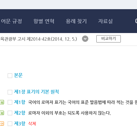
메인콘텐츠 바로가기
어문 규정
항별 연혁
용례 찾기
자료실
비교하기
체육관광부 고시 제2014-42호(2014. 12. 5.)
본문
제1장 표기의 기본 원칙
제1항
국어의 로마자 표기는 국어의 표준 발음법에 따라 적는 것을 
북
제2항
로마자 이외의 부호는 되도록 사용하지 않는다.
북
제3항
삭제
연