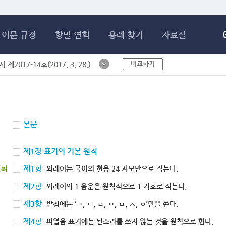
메인콘텐츠 바로가기
어문 규정
항별 연혁
용례 찾기
자료실
비교하기
제2017-14호(2017. 3. 28.)
본문
제1장 표기의 기본 원칙
제1항
외래어는 국어의 현용 24 자모만으로 적는다.
북
제2항
외래어의 1 음운은 원칙적으로 1 기호로 적는다.
제3항
받침에는 ‘ㄱ, ㄴ, ㄹ, ㅁ, ㅂ, ㅅ, ㅇ’만을 쓴다.
제4항
파열음 표기에는 된소리를 쓰지 않는 것을 원칙으로 한다.