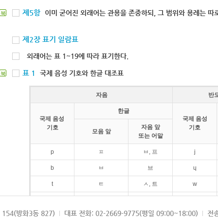
제5항
이미 굳어진 외래어는 관용을 존중하되, 그 범위와 용례는 따로
북
제2장 표기 일람표
외래어는 표 1~19에 따라 표기한다.
표 1
국제 음성 기호와 한글 대조표
북
자음
반
한글
국제 음성
국제 음성
자음 앞
기호
기호
모음 앞
또는 어말
p
ㅍ
ㅂ, 프
j
b
ㅂ
브
ɥ
t
ㅌ
ㅅ, 트
w
d
ㄷ
드
154(방화3동 827)
대표 전화: 02-2669-9775(평일 09:00~18:00)
전송
k
ㅋ
ㄱ, 크