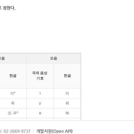
 정한다.
모음
모음
국제 음성
한글
한글
기호
이*
i
이
위
y
위
오, 우*
e
에
ø
외
: 02-2669-9737
개발지원(Open API)
ɛ
에