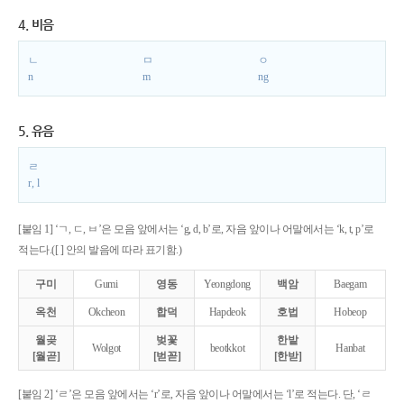
4. 비음
ㄴ
ㅁ
ㅇ
n
m
ng
5. 유음
ㄹ
r, l
[붙임 1] ‘ㄱ, ㄷ, ㅂ’은 모음 앞에서는 ‘g, d, b’로, 자음 앞이나 어말에서는 ‘k, t, p’로
적는다.([ ] 안의 발음에 따라 표기함.)
구미
Gumi
영동
Yeongdong
백암
Baegam
옥천
Okcheon
합덕
Hapdeok
호법
Hobeop
월곶
벚꽃
한밭
Wolgot
beotkkot
Hanbat
[월곧]
[벋꼳]
[한받]
[붙임 2] ‘ㄹ’은 모음 앞에서는 ‘r’로, 자음 앞이나 어말에서는 ‘l’로 적는다. 단, ‘ㄹ