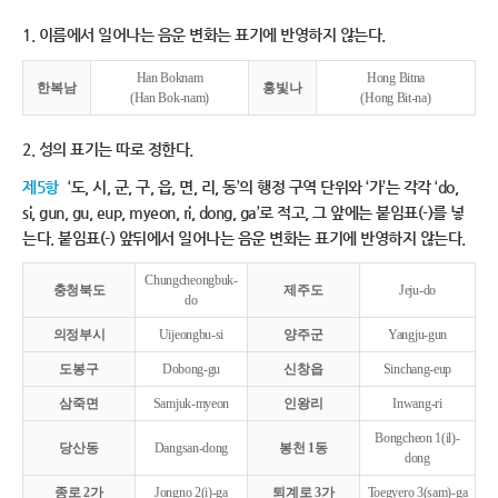
1. 이름에서 일어나는 음운 변화는 표기에 반영하지 않는다.
Han Boknam
Hong Bitna
한복남
홍빛나
(Han Bok-nam)
(Hong Bit-na)
2. 성의 표기는 따로 정한다.
제5항
‘도, 시, 군, 구, 읍, 면, 리, 동’의 행정 구역 단위와 ‘가’는 각각 ‘do,
si, gun, gu, eup, myeon, ri, dong, ga’로 적고, 그 앞에는 붙임표(-)를 넣
는다. 붙임표(-) 앞뒤에서 일어나는 음운 변화는 표기에 반영하지 않는다.
Chungcheongbuk-
충청북도
제주도
Jeju-do
do
의정부시
Uijeongbu-si
양주군
Yangju-gun
도봉구
Dobong-gu
신창읍
Sinchang-eup
삼죽면
Samjuk-myeon
인왕리
Inwang-ri
Bongcheon 1(il)-
당산동
Dangsan-dong
봉천 1동
dong
종로 2가
Jongno 2(i)-ga
퇴계로 3가
Toegyero 3(sam)-ga