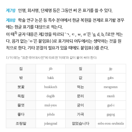
제7항
인명, 회사명, 단체명 등은 그동안 써 온 표기를 쓸 수 있다.
제8항
학술 연구 논문 등 특수 분야에서 한글 복원을 전제로 표기할 경우
에는 한글 표기를 대상으로 적는다.
1)
이 때
글자 대응은 제2장을 따르되 ‘ㄱ, ㄷ, ㅂ, ㄹ’은 ‘g, d, b, l’로만 적는
다. 음가 없는 ‘ㅇ’은 붙임표(-)로 표기하되 어두에서는 생략하는 것을 원
칙으로 한다. 기타 분절의 필요가 있을 때에도 붙임표(-)를 쓴다.
1) '이 때'는 "표준국어대사전"에 따르면 '이때'와 같이 붙여 써야 한다.
집
jib
짚
jip
밖
bakk
값
gabs
붓꽃
buskkoch
먹는
meogneun
독립
doglib
문리
munli
물엿
mul-yeos
굳이
gud-i
좋다
johda
가곡
gagog
조랑말
jolangmal
없었습니다
eobs-eoss-seubnida