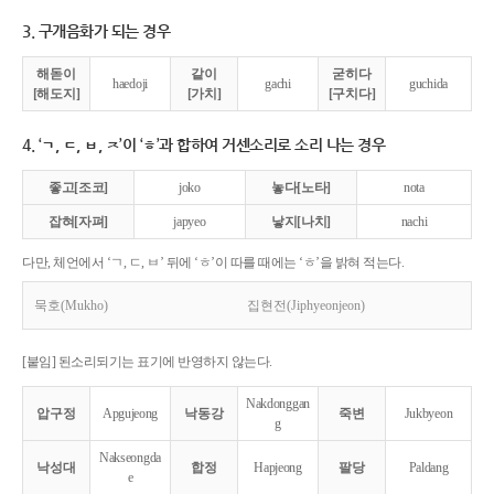
3. 구개음화가 되는 경우
해돋이
같이
굳히다
haedoji
gachi
guchida
[해도지]
[가치]
[구치다]
4. ‘ㄱ, ㄷ, ㅂ, ㅈ’이 ‘ㅎ’과 합하여 거센소리로 소리 나는 경우
좋고[조코]
joko
놓다[노타]
nota
잡혀[자펴]
japyeo
낳지[나치]
nachi
다만, 체언에서 ‘ㄱ, ㄷ, ㅂ’ 뒤에 ‘ㅎ’이 따를 때에는 ‘ㅎ’을 밝혀 적는다.
묵호(Mukho)
집현전(Jiphyeonjeon)
[붙임] 된소리되기는 표기에 반영하지 않는다.
Nakdonggan
압구정
Apgujeong
낙동강
죽변
Jukbyeon
g
Nakseongda
낙성대
합정
Hapjeong
팔당
Paldang
e