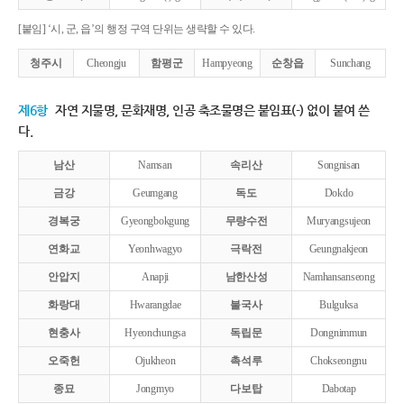
[붙임] ‘시, 군, 읍’의 행정 구역 단위는 생략할 수 있다.
청주시
Cheongju
함평군
Hampyeong
순창읍
Sunchang
제6항
자연 지물명, 문화재명, 인공 축조물명은 붙임표(-) 없이 붙여 쓴
다.
남산
Namsan
속리산
Songnisan
금강
Geumgang
독도
Dokdo
경복궁
Gyeongbokgung
무량수전
Muryangsujeon
연화교
Yeonhwagyo
극락전
Geungnakjeon
안압지
Anapji
남한산성
Namhansanseong
화랑대
Hwarangdae
불국사
Bulguksa
현충사
Hyeonchungsa
독립문
Dongnimmun
오죽헌
Ojukheon
촉석루
Chokseongnu
종묘
Jongmyo
다보탑
Dabotap