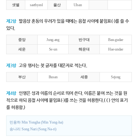
샛별
saetbyeol
울산
Ulsan
제2항
발음상 혼동의 우려가 있을 때에는 음절 사이에 붙임표(-)를 쓸 수
있다.
중앙
Jung-ang
반구대
Ban-gudae
세운
Se-un
해운대
Hae-undae
제3항
고유 명사는 첫 글자를 대문자로 적는다.
부산
Busan
세종
Sejong
제4항
인명은 성과 이름의 순서로 띄어 쓴다. 이름은 붙여 쓰는 것을 원
칙으로 하되 음절 사이에 붙임표(-)를 쓰는 것을 허용한다.( ( ) 안의 표기
를 허용함.)
민용하 Min Yongha (Min Yong-ha)
송나리 Song Nari (Song Na-ri)