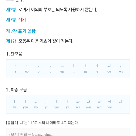
제2항
로마자 이외의 부호는 되도록 사용하지 않는다.
제3항
삭제
제2장 표기 일람
제1항
모음은 다음 각호와 같이 적는다.
1. 단모음
ㅏ
ㅓ
ㅗ
ㅜ
ㅡ
ㅣ
ㅐ
ㅔ
ㅚ
ㅟ
a
eo
o
u
eu
i
ae
e
oe
wi
2. 이중 모음
ㅑ
ㅕ
ㅛ
ㅠ
ㅒ
ㅖ
ㅘ
ㅙ
ㅝ
ㅞ
ㅢ
ya
yeo
yo
yu
yae
ye
wa
wae
wo
we
ui
[붙임 1] ‘ㅢ’는 ‘ㅣ’로 소리 나더라도 ui로 적는다.
(보기) 광희문 Gwanghuimun