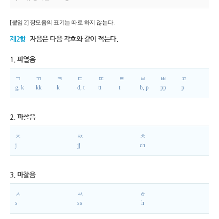
[붙임 2] 장모음의 표기는 따로 하지 않는다.
제2항
자음은 다음 각호와 같이 적는다.
1. 파열음
ㄱ
ㄲ
ㅋ
ㄷ
ㄸ
ㅌ
ㅂ
ㅃ
ㅍ
g, k
kk
k
d, t
tt
t
b, p
pp
p
2. 파찰음
ㅈ
ㅉ
ㅊ
j
jj
ch
3. 마찰음
ㅅ
ㅆ
ㅎ
s
ss
h