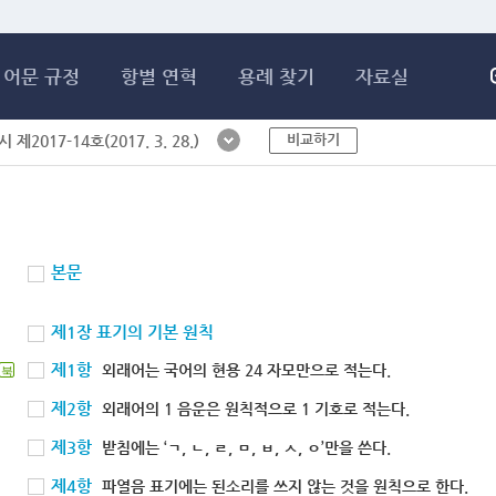
메인콘텐츠 바로가기
어문 규정
항별 연혁
용례 찾기
자료실
비교하기
제2017-14호(2017. 3. 28.)
본문
제1장 표기의 기본 원칙
제1항
외래어는 국어의 현용 24 자모만으로 적는다.
북
제2항
외래어의 1 음운은 원칙적으로 1 기호로 적는다.
제3항
받침에는 ‘ㄱ, ㄴ, ㄹ, ㅁ, ㅂ, ㅅ, ㅇ’만을 쓴다.
제4항
파열음 표기에는 된소리를 쓰지 않는 것을 원칙으로 한다.