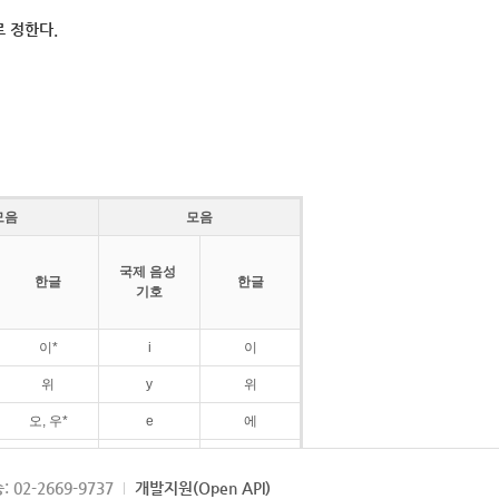
 정한다.
모음
모음
국제 음성
한글
한글
기호
이*
i
이
위
y
위
오, 우*
e
에
ø
외
: 02-2669-9737
개발지원(Open API)
ɛ
에