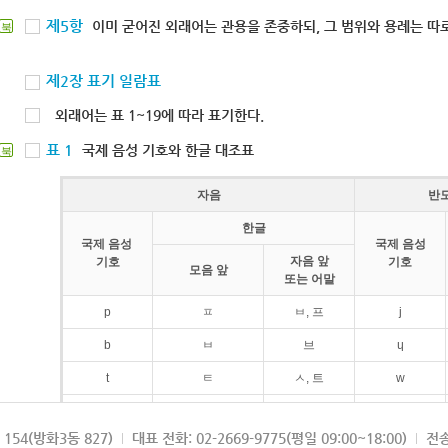
제5항
이미 굳어진 외래어는 관용을 존중하되, 그 범위와 용례는 따로
북
제2장 표기 일람표
외래어는 표 1~19에 따라 표기한다.
표 1
국제 음성 기호와 한글 대조표
북
자음
반
한글
국제 음성
국제 음성
자음 앞
기호
기호
모음 앞
또는 어말
p
ㅍ
ㅂ, 프
j
b
ㅂ
브
ɥ
t
ㅌ
ㅅ, 트
w
d
ㄷ
드
154(방화3동 827)
대표 전화: 02-2669-9775(평일 09:00~18:00)
전송
k
ㅋ
ㄱ, 크