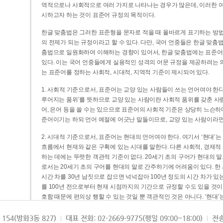
역적으로나 사회적으로 여러 가지로 나타나는 경우가 많은데, 이러한 여
시하고자 하는 것이 표준어 규정의 목적이다.
한글 맞춤법은 그러한 표준형을 문자로 적을 때 올바르게 표기하는 방법
의 전제가 되는 규정이라고 할 수 있다. 다만, 국어 언중들은 한글 맞춤
춤법으로 일원화하여 이해하는 경향이 있어서, 한글 맞춤법에는 표준어
있다. 이는 국어 언중들에게 실용적인 성격의 어문 규정을 제공하려는 
는 표준어를 정하는 사회적, 시대적, 지역적 기준이 제시되어 있다.
1. 사회적 기준으로서, 표준어는 교양 있는 사람들이 쓰는 언어여야 한다
루어지는 품위’를 뜻하므로 교양 있는 사람이란 사회적 품위를 갖춘 사람
어, 은어 등을 쓸 수는 있으므로 표준어의 사회적 기준은 상당히 느슨하다고
준어이기는 하되 언어 예절에 어긋난 말들이므로, 교양 있는 사람이라면
2. 시대적 기준으로서, 표준어는 현대의 언어여야 한다. 여기서 ‘현대
흐름에서 현재와 같은 구획에 있는 시대를 말한다. 다른 사회적, 경제적
하는 데에는 뚜렷한 객관적 기준이 없다. 20세기 초의 구어가 현대의 말
로서는 20세기 초의 구어를 현대의 말로 간주하기에 어려움이 있다. 한
시간 차를 30년 남짓으로 잡으면 넉넉잡아 100년 정도의 시간 차가 있
를 100년 전으로부터 현재 시점까지의 기간으로 규정할 수도 있을 것이다
호함 때문에 편의상 행할 수 있는 것일 뿐 객관적인 것은 아니다. ‘현대
3. 지역적 기준으로서, 표준어는 서울말이어야 한다. 이는 표준어의 공
154(방화3동 827)
대표 전화: 02-2669-9775(평일 09:00~18:00)
전송