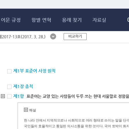
메인콘텐츠 바로가기
어문 규정
항별 연혁
용례 찾기
자료실
비교하기
017-13호(2017. 3. 28.)
제1부 표준어 사정 원칙
제1장 총칙
제1항
표준어는 교양 있는 사람들이 두루 쓰는 현대 서울말로 정함을
해설
한 나라 안에서 지역적으로나 사회적으로 여러 형태로 쓰이는 말을 단수
국민들의 효율적이고 통일된 의사소통을 위한 것이다. 국어 토박이 화자