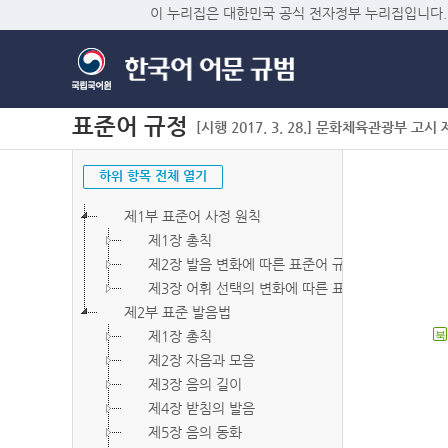
이 누리집은 대한민국 공식 전자정부 누리집입니다.
표준어 규정
[시행 2017. 3. 28.] 문화체육관광부 고시 제2
하위 항목 전체 열기
제1부 표준어 사정 원칙
제1장 총칙
제2장 발음 변화에 따른 표준어 규정
제3장 어휘 선택의 변화에 따른 표준어 규정
제2부 표준 발음법
제1장 총칙
북
제2장 자음과 모음
제3장 음의 길이
제4장 받침의 발음
제5장 음의 동화