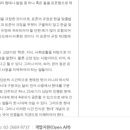
러 형태나 발음 중 하나 혹은 둘을 표준형으로 제
을 규정한 것이므로, 표준어 규정은 한글 맞춤법
법과 표준어 규정을 뚜렷이 구별하지 않고 한글 맞
 규정에 귀속되어야 할 만한 예가 많이 포함되어
의도에서 비롯된 것이다. 이 표준어 규정 제1항에
. 교양이란 ‘학문, 지식, 사회생활을 바탕으로 이
을 말한다. 물론 교양 있는 사람이라도 비어, 속
 할 수 있다. 그러나 비어, 속어, 은어 등은 표
 사용을 자제하여야 하는 말들이다.
’는 단순히 시간적으로 현재란 뜻이 아니라 역사적
 시대 구분과는 달리 언어 사용에서 현대를 구분
로 간주되곤 하나, 21세기가 상당히 진행된 현재
 시대에 최대 4세대가 공존할 수 있으므로 세대 간
는 말들이 한 시대에 쓰일 수 있다. 그러므로 현대
. 그러나 이러한 시간 인식은 ‘현대’ 개념의 모
’는 국어 언중들의 직관으로 이해하여야 한다.
용어적 성격을 가장 크게 드러내 주는 기준이다.
: 02-2669-9737
개발지원(Open API)