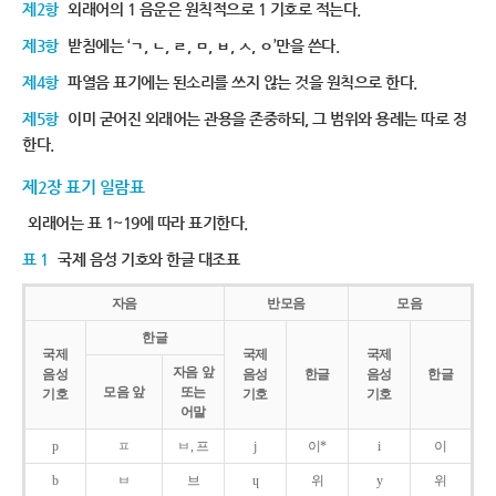
제2항
외래어의 1 음운은 원칙적으로 1 기호로 적는다.
제3항
받침에는 ‘ㄱ, ㄴ, ㄹ, ㅁ, ㅂ, ㅅ, ㅇ’만을 쓴다.
제4항
파열음 표기에는 된소리를 쓰지 않는 것을 원칙으로 한다.
제5항
이미 굳어진 외래어는 관용을 존중하되, 그 범위와 용례는 따로 정
한다.
제2장 표기 일람표
외래어는 표 1~19에 따라 표기한다.
표 1
국제 음성 기호와 한글 대조표
자음
반모음
모음
한글
국제
국제
국제
자음 앞
음성
음성
한글
음성
한글
모음 앞
또는
기호
기호
기호
어말
p
ㅍ
ㅂ, 프
j
이*
i
이
b
ㅂ
브
ɥ
위
y
위