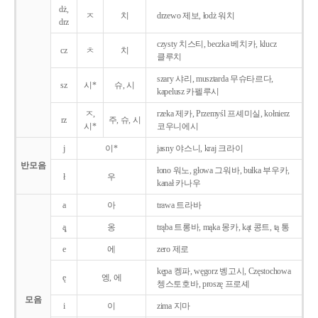
dż,
ㅈ
치
drzewo 제보, łodż 워치
drz
czysty 치스티, beczka 베치카, klucz
cz
ㅊ
치
클루치
szary 샤리, musztarda 무슈타르다,
sz
시*
슈, 시
kapelusz 카펠루시
ㅈ,
rzeka 제카, Przemyśl 프셰미실, kołnierz
rz
주, 슈, 시
시*
코우니에시
j
이*
jasny 야스니, kraj 크라이
반모음
łono 워노, głowa 그워바, bułka 부우카,
ł
우
kanał 카나우
a
아
trawa 트라바
ą̨
옹
trąba 트롱바, mąka 몽카, kąt 콩트, tą 통
e
에
zero 제로
kępa 켕파, węgorz 벵고시, Częstochowa
ę
엥, 에
쳉스토호바, proszę 프로셰
모음
i
이
zima 지마