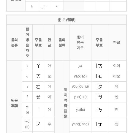
h
ㅎ
운 모 (韻母)
한
어
한어
음의
병
주음
한
음의
주음
병음
한글
분류
음
부호
글
분류
부호
자모
자
모
a
아
yai
야이
o
오
yao
(iao)
야오
e
어
you
(iou,
iu)
유
제
치
ê
에
yan
(ian)
옌
단운
류
單韻
齊
yi
이
yin(in)
인
齒
(i)
類
wu
우
yang
(iang)
양
(u)