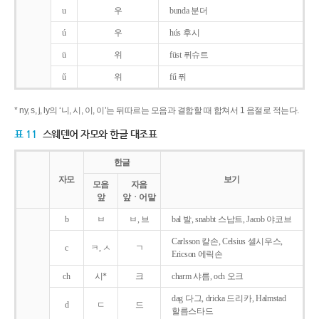
u
우
bunda 분더
ú
우
hús 후시
ü
위
füst 퓌슈트
ű
위
fű 퓌
* ny, s, j, ly의 ‘니, 시, 이, 이’는 뒤따르는 모음과 결합할 때 합쳐서 1 음절로 적는다.
표 11
스웨덴어 자모와 한글 대조표
한글
자모
보기
모음
자음
앞
앞ㆍ어말
b
ㅂ
ㅂ, 브
bal 발, snabbt 스납트, Jacob 야코브
Carlsson 칼손, Celsius 셀시우스,
c
ㅋ, ㅅ
ㄱ
Ericson 에릭손
ch
시*
크
charm 샤름, och 오크
dag 다그, dricka 드리카, Halmstad
d
ㄷ
드
할름스타드