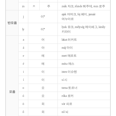
zs
ㅈ
주
zsák 자크, tőzsde 퇴주데, rozs 로주
ajak 어여크, fej 페이, január
j
이*
여누아르
반모음
lyuk 유크, mélység 메이셰그, király
ly
이*
키라이
a
어
lakat 러커트
á
아
máj 마이
e
에
mert 메르트
é
에
mész 메스
i
이
isten 이슈텐
í
이
sí 시
o
오
torna 토르너
모음
ó
오
róka 로커
ö
외
sör 쇠르
ő
외
nő 뇌