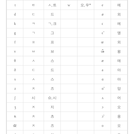
t
ㅌ
ㅅ, 트
w
오, 우*
e
에
d
ㄷ
드
ø
외
k
ㅋ
ㄱ, 크
ɛ
에
g
ㄱ
그
ɛ̃
앵
f
ㅍ
프
œ
외
v
ㅂ
브
욍
θ
ㅅ
스
æ
애
ð
ㄷ
드
a
아
s
ㅅ
스
ɑ
아
z
ㅈ
즈
ɑ̃
앙
ʃ
시
슈, 시
ʌ
어
ʒ
ㅈ
지
ɔ
오
ʦ
ㅊ
츠
ɔ̃
옹
ʣ
ㅈ
즈
o
오