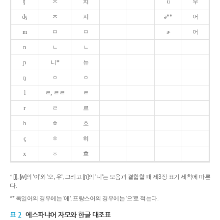
ʧ
ㅊ
치
u
우
ʤ
ㅈ
지
ə**
어
m
ㅁ
ㅁ
ɚ
어
n
ㄴ
ㄴ
ɲ
니*
뉴
ŋ
ㅇ
ㅇ
l
ㄹ, ㄹㄹ
ㄹ
r
ㄹ
르
h
ㅎ
흐
ç
ㅎ
히
x
ㅎ
흐
* [j], [w]의 '이'와 '오, 우', 그리고 [ɲ]의 '니'는 모음과 결합할 때 제3장 표기 세칙에 따른
다.
** 독일어의 경우에는 '에', 프랑스어의 경우에는 '으'로 적는다.
표 2
에스파냐어 자모와 한글 대조표