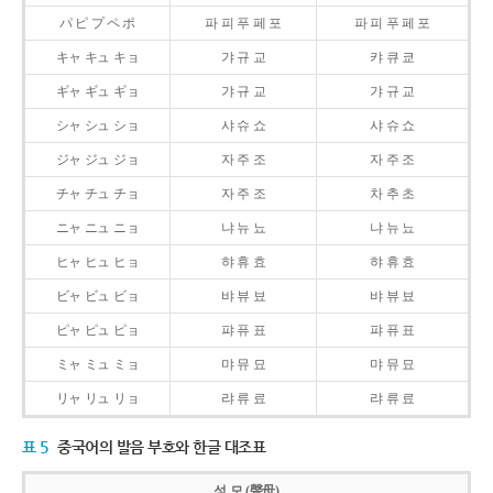
パ ピ プ ペ ポ
파 피 푸 페 포
파 피 푸 페 포
キャ キュ キョ
갸 규 교
캬 큐 쿄
ギャ ギュ ギョ
갸 규 교
갸 규 교
シャ シュ ショ
샤 슈 쇼
샤 슈 쇼
ジャ ジュ ジョ
자 주 조
자 주 조
チャ チュ チョ
자 주 조
차 추 초
ニャ ニュ ニョ
냐 뉴 뇨
냐 뉴 뇨
ヒャ ヒュ ヒョ
햐 휴 효
햐 휴 효
ビャ ビュ ビョ
뱌 뷰 뵤
뱌 뷰 뵤
ピャ ピュ ピョ
퍄 퓨 표
퍄 퓨 표
ミャ ミュ ミョ
먀 뮤 묘
먀 뮤 묘
リャ リュ リョ
랴 류 료
랴 류 료
표 5
중국어의 발음 부호와 한글 대조표
성 모 (聲母)