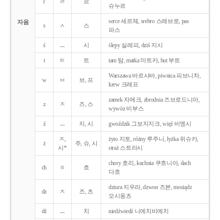
r
ㄹ
르
슈누르
serce 세르체, srebro 스레브로, pas
자음
s
ㅅ
스
파스
ś
ㅡ
시
ślepy 실레피, dziś 지시
t
ㅌ
트
tam 탐, matka 마트카, but 부트
Warszawa 바르샤바, piwnica 피브니차,
w
ㅂ
브, 프
krew 크레프
zamek 자메크, zbrodnia 즈브로드니아,
z
ㅈ
즈, 스
wywóz 비부스
ź
ㅡ
지, 시
gwoździk 그보지지크, więź 비엥시
ㅈ,
żyto 지토, różny 루주니, łyżka 위슈카,
ż
주, 슈, 시
시*
straż 스트라시
chory 호리, kuchnia 쿠흐니아, dach
ch
ㅎ
흐
다흐
dziura 지우라, dzwon 즈본, mosiądz
dz
ㅈ
즈, 츠
모시옹츠
dź
ㅡ
치
niedźwiedź 니에치비에치