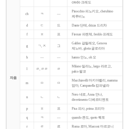
credo 크레도
Pinocchio 피노키오, cherubino
ch
ㅋ
―
케루비노
d
ㄷ
드
Dante 단테, drizza 드리차
f
ㅍ
프
Firenze 피렌체, freddo 프레도
Galileo 갈릴레오, Genova
g
ㄱ, ㅈ
그
제노바, gloria 글로리아
h
―
―
hanno 안노, oh 오
Milano 밀라노, largo 라르고,
l
ㄹ, ㄹㄹ
ㄹ
palco 팔코
자음
Macchiavelli 마키아벨리, mamma
m
ㅁ
ㅁ
맘마, Campanella 캄파넬라
Nero 네로, Anna 안나,
n
ㄴ
ㄴ
divertimento 디베르티멘토
p
ㅍ
프
Pisa 피사, prima 프리마
q
ㅋ
―
quando 콴도, queto 퀘토
r
ㄹ
르
Roma 로마, Marconi 마르코니