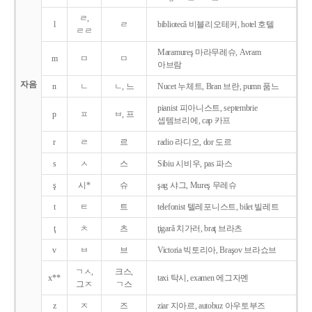
ㄹ,
l
ㄹ
bibliotecǎ 비블리오테커, hotel 호텔
ㄹㄹ
Maramureş 마라무레슈, Avram
m
ㅁ
ㅁ
아브람
자음
n
ㄴ
ㄴ, 느
Nucet 누체트, Bran 브란, pumn 품느
pianist 피아니스트, septembrie
p
ㅍ
ㅂ, 프
셉템브리에, cap 카프
r
ㄹ
르
radio 라디오, dor 도르
s
ㅅ
스
Sibiu 시비우, pas 파스
ş
시*
슈
şag 샤그, Mureş 무레슈
t
ㅌ
트
telefonist 텔레포니스트, bilet 빌레트
ţ
ㅊ
츠
ţigarǎ 치가러, braţ 브라츠
v
ㅂ
브
Victoria 빅토리아, Braşov 브라쇼브
ㄱㅅ,
크스,
x**
taxi 탁시, examen 에그자멘
그ㅈ
ㄱ스
z
ㅈ
즈
ziar 지아르, autobuz 아우토부즈