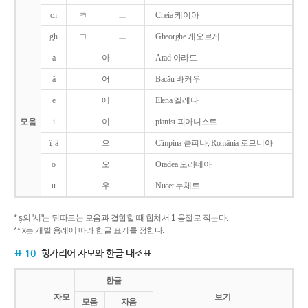
ch
ㅋ
ㅡ
Cheia 케이아
gh
ㄱ
ㅡ
Gheorghe 게오르게
a
아
Arad 아라드
ǎ
어
Bacǎu 바커우
e
에
Elena 엘레나
모음
i
이
pianist 피아니스트
î, â
으
Cîmpina 큼피나, România 로므니아
o
오
Oradea 오라데아
u
우
Nucet 누체트
* ş의 '시'는 뒤따르는 모음과 결합할 때 합쳐서 1 음절로 적는다.
** x는 개별 용례에 따라 한글 표기를 정한다.
표 10
헝가리어 자모와 한글 대조표
한글
자모
보기
모음
자음