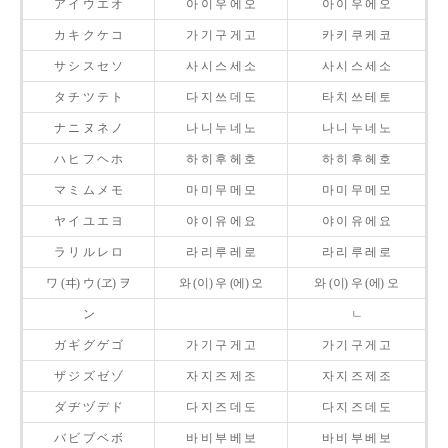
ア イ ウ エ オ
아 이 우 에 오
아 이 우 에 오
カ キ ク ケ コ
가 기 구 게 고
카 키 쿠 케 코
サ シ ス セ ソ
사 시 스 세 소
사 시 스 세 소
タ チ ツ テ ト
다 지 쓰 데 도
타 치 쓰 테 토
ナ ニ ヌ ネ ノ
나 니 누 네 노
나 니 누 네 노
ハ ヒ フ ヘ ホ
하 히 후 헤 호
하 히 후 헤 호
マ ミ ム メ モ
마 미 무 메 모
마 미 무 메 모
ヤ イ ユ エ ヨ
야 이 유 에 요
야 이 유 에 요
ラ リ ル レ ロ
라 리 루 레 로
라 리 루 레 로
ワ (ヰ) ウ (ヱ) ヲ
와 (이) 우 (에) 오
와 (이) 우 (에) 오
ン
ㄴ
ガ ギ グ ゲ ゴ
가 기 구 게 고
가 기 구 게 고
ザ ジ ズ ゼ ゾ
자 지 즈 제 조
자 지 즈 제 조
ダ ヂ ヅ デ ド
다 지 즈 데 도
다 지 즈 데 도
バ ビ ブ ベ ボ
바 비 부 베 보
바 비 부 베 보