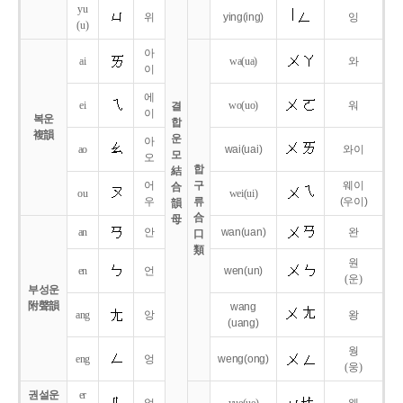
yu
위
ying
(ing)
잉
(u)
아
ai
wa
(ua)
와
이
에
ei
wo
(uo)
워
결
이
복운
합
複韻
운
아
ao
wai
(uai)
와이
모
오
합
結
어
구
웨이
合
ou
wei
(ui)
우
류
(우이)
韻
合
母
an
안
wan
(uan)
완
口
類
원
en
언
wen
(un)
(운)
부성운
附聲韻
wang
ang
앙
왕
(uang)
웡
eng
엉
weng
(ong)
(웅)
권설운
er