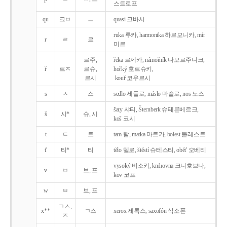
스트로프
qu
크ㅂ
ㅡ
quasi 크바시
ruka 루카, harmonika 하르모니카, mír
r
ㄹ
르
미르
르주,
řeka 르제카, námořník 나모르주니크,
ř
르ㅈ
르슈,
hořký 호르슈키,
르시
kouř 코우르시
s
ㅅ
스
sedlo 세들로, máslo 마슬로, nos 노스
šaty 샤티, Šternberk 슈테른베르크,
š
시*
슈, 시
koš 코시
t
ㅌ
트
tam 탐, matka 마트카, bolest 볼레스트
t'
티*
티
tělo 텔로, štěstí 슈테스티, obět' 오베티
vysoký 비소키, knihovna 크니호브나,
v
ㅂ
브, 프
kov 코프
w
ㅂ
브, 프
ㄱㅅ,
x**
ㄱ스
xerox 제록스, saxofón 삭소폰
ㅈ