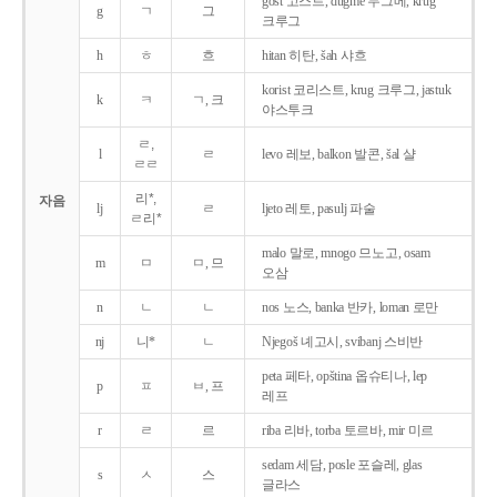
gost 고스트, dugme 두그메, krug
g
ㄱ
그
크루그
h
ㅎ
흐
hitan 히탄, šah 샤흐
korist 코리스트, krug 크루그, jastuk
k
ㅋ
ㄱ, 크
야스투크
ㄹ,
l
ㄹ
levo 레보, balkon 발콘, šal 샬
ㄹㄹ
리*,
자음
lj
ㄹ
ljeto 레토, pasulj 파술
ㄹ리*
malo 말로, mnogo 므노고, osam
m
ㅁ
ㅁ, 므
오삼
n
ㄴ
ㄴ
nos 노스, banka 반카, loman 로만
nj
니*
ㄴ
Njegoš 녜고시, svibanj 스비반
peta 페타, opština 옵슈티나, lep
p
ㅍ
ㅂ, 프
레프
r
ㄹ
르
riba 리바, torba 토르바, mir 미르
sedam 세담, posle 포슬레, glas
s
ㅅ
스
글라스