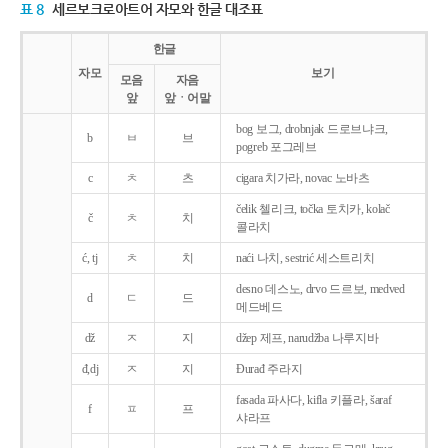
표 8
세르보크로아트어 자모와 한글 대조표
한글
자모
보기
모음
자음
앞
앞ㆍ어말
bog 보그, drobnjak 드로브냐크,
b
ㅂ
브
pogreb 포그레브
c
ㅊ
츠
cigara 치가라, novac 노바츠
čelik 첼리크, točka 토치카, kolač
č
ㅊ
치
콜라치
ć, tj
ㅊ
치
naći 나치, sestrić 세스트리치
desno 데스노, drvo 드르보, medved
d
ㄷ
드
메드베드
dž
ㅈ
지
džep 제프, narudžba 나루지바
đ,dj
ㅈ
지
Ðurađ 주라지
fasada 파사다, kifla 키플라, šaraf
f
ㅍ
프
샤라프