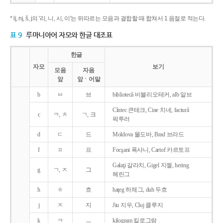
* lj, nj, š, j의 '리, 니, 시, 이'는 뒤따르는 모음과 결합할 때 합쳐서 1 음절로 적는다.
표 9
루마니아어 자모와 한글 대조표
한글
자모
보기
모음
자음
앞
앞ㆍ어말
b
ㅂ
브
bibliotecǎ 비블리오테커, alb 알브
Cîntec 큰테크, Cine 치네, facturǎ
c
ㅋ, ㅊ
ㄱ, 크
팍투러
d
ㄷ
드
Moldova 몰도바, Brad 브라드
f
ㅍ
프
Focşani 폭샤니, Cartof 카르토프
Galaţi 갈라치, Gigel 지젤, hering
g
ㄱ, ㅈ
그
헤린그
h
ㅎ
흐
haţeg 하체그, duh 두흐
j
ㅈ
지
Jiu 지우, Cluj 클루지
k
ㅋ
ㅡ
kilogram 킬로그람