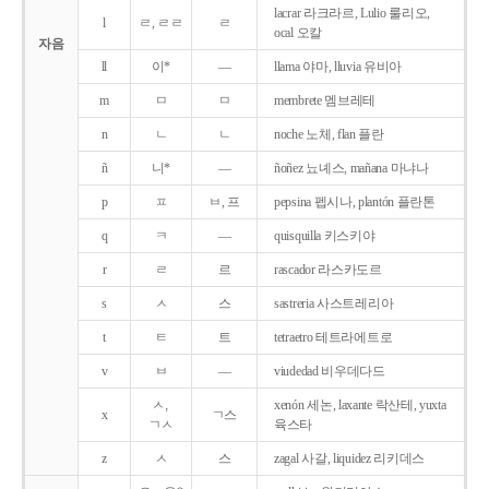
lacrar 라크라르, Lulio 룰리오,
l
ㄹ, ㄹㄹ
ㄹ
ocal 오칼
자음
ll
이*
―
llama 야마, lluvia 유비아
m
ㅁ
ㅁ
membrete 멤브레테
n
ㄴ
ㄴ
noche 노체, flan 플란
ñ
니*
―
ñoñez 뇨녜스, mañana 마냐나
p
ㅍ
ㅂ, 프
pepsina 펩시나, plantón 플란톤
q
ㅋ
―
quisquilla 키스키야
r
ㄹ
르
rascador 라스카도르
s
ㅅ
스
sastreria 사스트레리아
t
ㅌ
트
tetraetro 테트라에트로
v
ㅂ
―
viudedad 비우데다드
ㅅ,
xenón 세논, laxante 락산테, yuxta
x
ㄱ스
ㄱㅅ
육스타
z
ㅅ
스
zagal 사갈, liquidez 리키데스