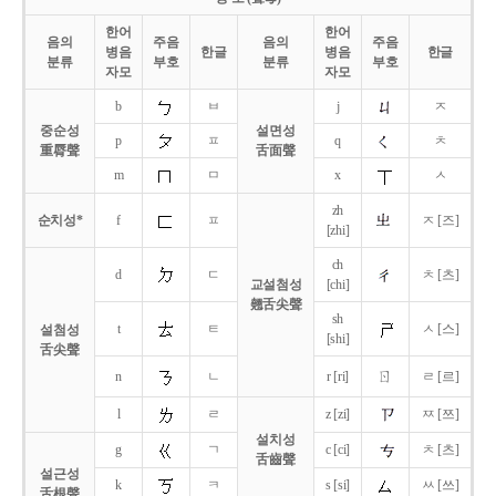
한어
한어
음의
주음
음의
주음
병음
한글
병음
한글
분류
부호
분류
부호
자모
자모
b
ㅂ
j
ㅈ
중순성
설면성
p
ㅍ
q
ㅊ
重脣聲
舌面聲
m
ㅁ
x
ㅅ
zh
순치성*
f
ㅍ
ㅈ [즈]
[zhi]
ch
d
ㄷ
ㅊ [츠]
교설첨성
[chi]
翹舌尖聲
sh
t
ㅌ
ㅅ [스]
설첨성
[shi]
舌尖聲
ㄖ
n
ㄴ
r [ri]
ㄹ [르]
l
ㄹ
z [zi]
ㅉ [쯔]
설치성
g
ㄱ
c [ci]
ㅊ [츠]
舌齒聲
설근성
k
ㅋ
s [si]
ㅆ [쓰]
舌根聲