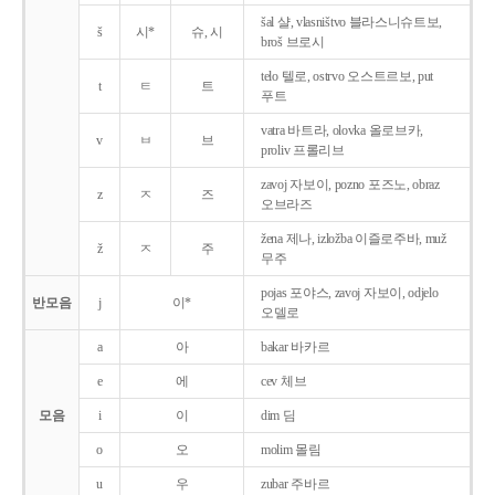
šal 샬, vlasništvo 블라스니슈트보,
š
시*
슈, 시
broš 브로시
telo 텔로, ostrvo 오스트르보, put
t
ㅌ
트
푸트
vatra 바트라, olovka 올로브카,
v
ㅂ
브
proliv 프롤리브
zavoj 자보이, pozno 포즈노, obraz
z
ㅈ
즈
오브라즈
žena 제나, izložba 이즐로주바, muž
ž
ㅈ
주
무주
pojas 포야스, zavoj 자보이, odjelo
반모음
j
이*
오델로
a
아
bakar 바카르
e
에
cev 체브
모음
i
이
dim 딤
o
오
molim 몰림
u
우
zubar 주바르