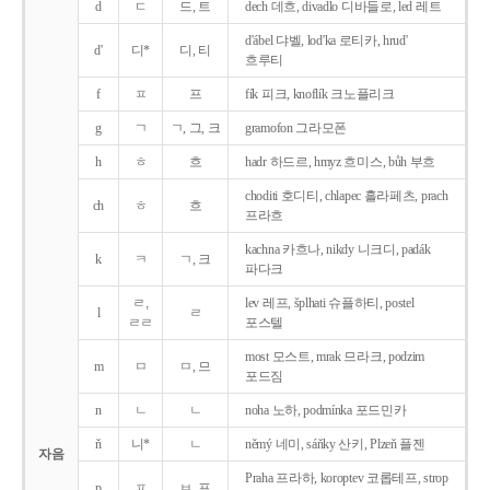
d
ㄷ
드, 트
dech 데흐, divadlo 디바들로, led 레트
d'ábel 댜벨, lod'ka 로티카, hrud'
d'
디*
디, 티
흐루티
f
ㅍ
프
fík 피크, knoflík 크노플리크
g
ㄱ
ㄱ, 그, 크
gramofon 그라모폰
h
ㅎ
흐
hadr 하드르, hmyz 흐미스, bůh 부흐
choditi 호디티, chlapec 흘라페츠, prach
ch
ㅎ
흐
프라흐
kachna 카흐나, nikdy 니크디, padák
k
ㅋ
ㄱ, 크
파다크
ㄹ,
lev 레프, šplhati 슈플하티, postel
l
ㄹ
ㄹㄹ
포스텔
most 모스트, mrak 므라크, podzim
m
ㅁ
ㅁ, 므
포드짐
n
ㄴ
ㄴ
noha 노하, podmínka 포드민카
ň
니*
ㄴ
němý 네미, sáňky 산키, Plzeň 플젠
자음
Praha 프라하, koroptev 코롭테프, strop
p
ㅍ
ㅂ, 프