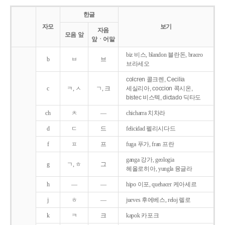
한글
자모
보기
자음
모음 앞
앞ㆍ어말
biz 비스, blandon 블란돈, braceo
b
ㅂ
브
브라세오
colcren 콜크렌, Cecilia
c
ㅋ, ㅅ
ㄱ, 크
세실리아, coccion 콕시온,
bistec 비스텍, dictado 딕타도
ch
ㅊ
―
chicharra 치차라
d
ㄷ
드
felicidad 펠리시다드
f
ㅍ
프
fuga 푸가, fran 프란
ganga 강가, geologia
g
ㄱ, ㅎ
그
헤올로히아, yungla 융글라
h
―
―
hipo 이포, quehacer 케아세르
j
ㅎ
―
jueves 후에베스, reloj 렐로
k
ㅋ
크
kapok 카포크