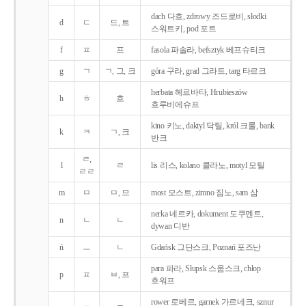
dach 다흐, zdrowy 즈드로비, słodki
d
ㄷ
드, 트
스워트키, pod 포트
f
ㅍ
프
fasola 파솔라, befsztyk 베프슈티크
g
ㄱ
ㄱ, 그, 크
góra 구라, grad 그라트, targ 타르크
herbata 헤르바타, Hrubieszów
h
ㅎ
흐
흐루비에슈프
kino 키노, daktyl 닥틸, król 크룰, bank
k
ㅋ
ㄱ, 크
반크
ㄹ,
l
ㄹ
lis 리스, kolano 콜라노, motyl 모틸
ㄹㄹ
m
ㅁ
ㅁ, 므
most 모스트, zimno 짐노, sam 삼
nerka 네르카, dokument 도쿠멘트,
n
ㄴ
ㄴ
dywan 디반
ń
ㅡ
ㄴ
Gdańsk 그단스크, Poznań 포즈난
para 파라, Słupsk 스웁스크, chłop
p
ㅍ
ㅂ, 프
흐워프
rower 로베르, garnek 가르네크, sznur