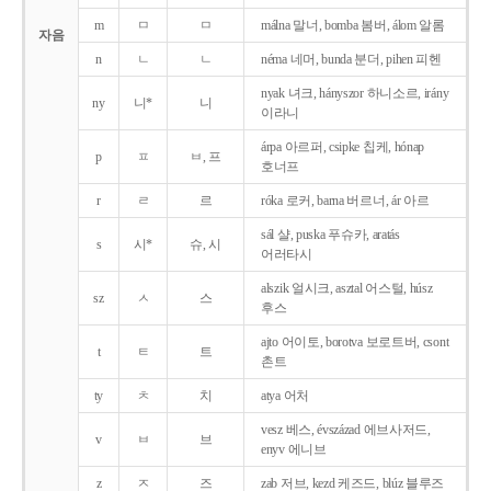
m
ㅁ
ㅁ
málna 말너, bomba 봄버, álom 알롬
자음
n
ㄴ
ㄴ
néma 네머, bunda 분더, pihen 피헨
nyak 녀크, hányszor 하니소르, irány
ny
니*
니
이라니
árpa 아르퍼, csipke 칩케, hónap
p
ㅍ
ㅂ, 프
호너프
r
ㄹ
르
róka 로커, barna 버르너, ár 아르
sál 샬, puska 푸슈카, aratás
s
시*
슈, 시
어러타시
alszik 얼시크, asztal 어스털, húsz
sz
ㅅ
스
후스
ajto 어이토, borotva 보로트버, csont
t
ㅌ
트
촌트
ty
ㅊ
치
atya 어처
vesz 베스, évszázad 에브사저드,
v
ㅂ
브
enyv 에니브
z
ㅈ
즈
zab 저브, kezd 케즈드, blúz 블루즈