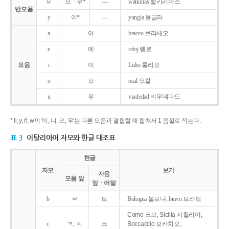
w
오ㆍ우*
―
walkirias 왈키리아스
반모음
y
이*
―
yungla 융글라
a
아
braceo 브라세오
e
에
reloj 렐로
모음
i
이
Lulio 룰리오
o
오
ocal 오칼
u
우
viudedad 비우데다드
* ll, y, ñ, w의 '이, 니, 오, 우'는 다른 모음과 결합할 때 합쳐서 1 음절로 적는다.
표 3
이탈리아어 자모와 한글 대조표
한글
자모
보기
자음
모음 앞
앞ㆍ어말
b
ㅂ
브
Bologna 볼로냐, bravo 브라보
Como 코모, Sicilia 시칠리아,
c
ㅋ, ㅊ
크
Boccaccio 보카치오,