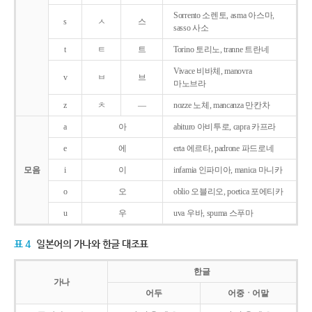
Sorrento 소렌토, asma 아스마,
s
ㅅ
스
sasso 사소
t
ㅌ
트
Torino 토리노, tranne 트란네
Vivace 비바체, manovra
v
ㅂ
브
마노브라
z
ㅊ
―
nozze 노체, mancanza 만칸차
a
아
abituro 아비투로, capra 카프라
e
에
erta 에르타, padrone 파드로네
모음
i
이
infamia 인파미아, manica 마니카
o
오
oblio 오블리오, poetica 포에티카
u
우
uva 우바, spuma 스푸마
표 4
일본어의 가나와 한글 대조표
한글
가나
어두
어중ㆍ어말