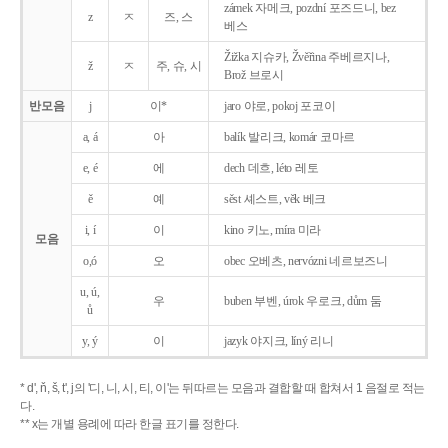
zámek 자메크, pozdní 포즈드니, bez
z
ㅈ
즈, 스
베스
Žižka 지슈카, Žvěřina 주베르지나,
ž
ㅈ
주, 슈, 시
Brož 브로시
반모음
j
이*
jaro 야로, pokoj 포코이
a, á
아
balík 발리크, komár 코마르
e, é
에
dech 데흐, léto 레토
ě
예
sěst 셰스트, věk 베크
i, í
이
kino 키노, míra 미라
모음
o,ó
오
obec 오베츠, nervózni 네르보즈니
u, ú,
우
buben 부벤, úrok 우로크, dům 둠
ů
y, ý
이
jazyk
야지크, líný 리니
* d', ň, š, t', j의 '디, 니, 시, 티, 이'는 뒤따르는 모음과 결합할 때 합쳐서 1 음절로 적는
다.
** x는 개별 용례에 따라 한글 표기를 정한다.