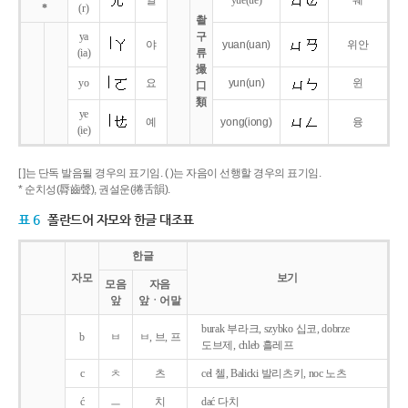
얼
yue
(ue)
웨
*
(r)
촬
ya
구
야
yuan
(uan)
위안
(ia)
류
撮
yo
요
yun
(un)
윈
口
類
ye
예
yong
(iong)
융
(ie)
[ ]는 단독 발음될 경우의 표기임. ( )는 자음이 선행할 경우의 표기임.
* 순치성(脣齒聲), 권설운(捲舌韻).
표 6
폴란드어 자모와 한글 대조표
한글
자모
보기
모음
자음
앞
앞ㆍ어말
burak 부라크, szybko 십코, dobrze
b
ㅂ
ㅂ, 브, 프
도브제, chleb 흘레프
c
ㅊ
츠
cel 첼, Balicki 발리츠키, noc 노츠
ć
ㅡ
치
dać 다치