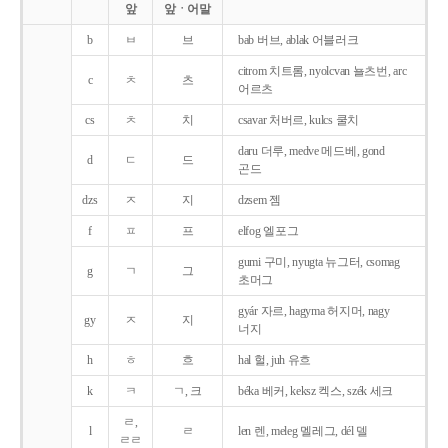
앞
앞ㆍ어말
b
ㅂ
브
bab 버브, ablak 어블러크
citrom 치트롬, nyolcvan 뇰츠번, arc
c
ㅊ
츠
어르츠
cs
ㅊ
치
csavar 처버르, kulcs 쿨치
daru 더루, medve 메드베, gond
d
ㄷ
드
곤드
dzs
ㅈ
지
dzsem 젬
f
ㅍ
프
elfog 엘포그
gumi 구미, nyugta 뉴그터, csomag
g
ㄱ
그
초머그
gyár 자르, hagyma 허지머, nagy
gy
ㅈ
지
너지
h
ㅎ
흐
hal 헐, juh 유흐
k
ㅋ
ㄱ, 크
béka 베커, keksz 켁스, szék 세크
ㄹ,
l
ㄹ
len 렌, meleg 멜레그, dél 델
ㄹㄹ