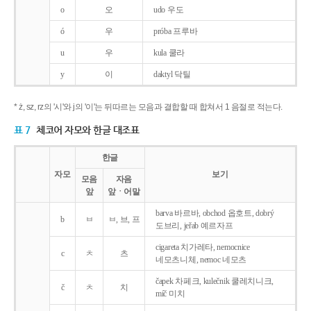
o
오
udo 우도
ó
우
próba 프루바
u
우
kula 쿨라
y
이
daktyl 닥틸
* ż, sz, rz의 '시'와 j의 '이'는 뒤따르는 모음과 결합할 때 합쳐서 1 음절로 적는다.
표 7
체코어 자모와 한글 대조표
한글
자모
보기
모음
자음
앞
앞ㆍ어말
barva 바르바, obchod 옵호트, dobrý
b
ㅂ
ㅂ, 브, 프
도브리, jeřab 예르자프
cigareta 치가레타, nemocnice
c
ㅊ
츠
네모츠니체, nemoc 네모츠
čapek 차페크, kulečnik 쿨레치니크,
č
ㅊ
치
míč 미치