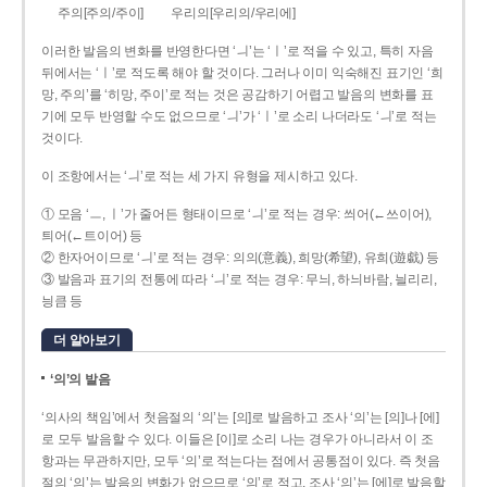
주의[주의/주이]
우리의[우리의/우리에]
이러한 발음의 변화를 반영한다면 ‘ㅢ’는 ‘ㅣ’로 적을 수 있고, 특히 자음
뒤에서는 ‘ㅣ’로 적도록 해야 할 것이다. 그러나 이미 익숙해진 표기인 ‘희
망, 주의’를 ‘히망, 주이’로 적는 것은 공감하기 어렵고 발음의 변화를 표
기에 모두 반영할 수도 없으므로 ‘ㅢ’가 ‘ㅣ’로 소리 나더라도 ‘ㅢ’로 적는
것이다.
이 조항에서는 ‘ㅢ’로 적는 세 가지 유형을 제시하고 있다.
① 모음 ‘ㅡ, ㅣ’가 줄어든 형태이므로 ‘ㅢ’로 적는 경우: 씌어(←쓰이어),
틔어(←트이어) 등
② 한자어이므로 ‘ㅢ’로 적는 경우: 의의(意義), 희망(希望), 유희(遊戱) 등
③ 발음과 표기의 전통에 따라 ‘ㅢ’로 적는 경우: 무늬, 하늬바람, 늴리리,
닁큼 등
더 알아보기
‘의’의 발음
‘의사의 책임’에서 첫음절의 ‘의’는 [의]로 발음하고 조사 ‘의’는 [의]나 [에]
로 모두 발음할 수 있다. 이들은 [이]로 소리 나는 경우가 아니라서 이 조
항과는 무관하지만, 모두 ‘의’로 적는다는 점에서 공통점이 있다. 즉 첫음
절의 ‘의’는 발음의 변화가 없으므로 ‘의’로 적고, 조사 ‘의’는 [에]로 발음할