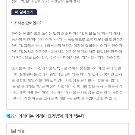
생이’, ‘밥을’과 같이 언제나 앞말에 붙여 쓴다.
더 알아보기
조사는 단어인가?
단어는 독립적으로 쓰이는 말의 최소 단위이다. 예를 들어 ‘먹는다’에서
동사의 어간 ‘먹-­’이나 어미 ‘­-는다’는 독립적으로 쓰이지 못하므로 단어가
아니다. 그래서 동사나 형용사의 어간과 여기에 결합하는 어미는 단어가
아니다. 동사의 어간이나 형용사의 어간은 어미와 서로 결합해야만 단어
가 된다. 예를 들어 ‘먹-’, ‘-는다’는 단어가 아니지만 ‘먹는다’는 단어이다.
조사는 어미와 마찬가지로 단독으로 쓰이지 못할뿐더러 체언 뒤에 연결
되어 실현된다는 점에서 일반적인 단어와는 차이가 있다. 그렇지만 조사
는 결합한 체언과 분리해도 체언이 자립성을 유지한다. ‘밥을’을 ‘밥’과
‘을’로 분리해도 ‘밥’은 여전히 자립적이다. 이러한 점은 동사나 형용사의
어간과 어미를 분리하면 어간과 어미가 모두 자립성을 잃는 것과 다른 점
이다. 이러한 이유로 조사는 어미보다는 단어에 가깝다고 할 수 있다.
제3항
외래어는 ‘외래어 표기법’에 따라 적는다.
해설