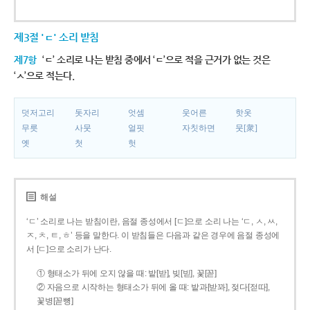
제3절 'ㄷ' 소리 받침
제7항
‘ㄷ’ 소리로 나는 받침 중에서 ‘ㄷ’으로 적을 근거가 없는 것은
‘ㅅ’으로 적는다.
덧저고리
돗자리
엇셈
웃어른
핫옷
무릇
사뭇
얼핏
자칫하면
뭇[衆]
옛
첫
헛
해설
‘ㄷ’ 소리로 나는 받침이란, 음절 종성에서 [ㄷ]으로 소리 나는 ‘ㄷ, ㅅ, ㅆ,
ㅈ, ㅊ, ㅌ, ㅎ’ 등을 말한다. 이 받침들은 다음과 같은 경우에 음절 종성에
서 [ㄷ]으로 소리가 난다.
① 형태소가 뒤에 오지 않을 때: 밭[받], 빚[빋], 꽃[꼳]
② 자음으로 시작하는 형태소가 뒤에 올 때: 밭과[받꽈], 젖다[젇따],
꽃병[꼳뼝]