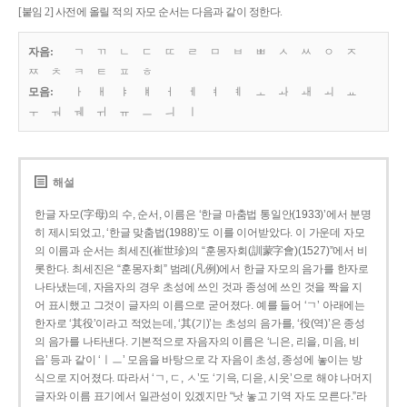
[붙임 2] 사전에 올릴 적의 자모 순서는 다음과 같이 정한다.
자음:
ㄱ
ㄲ
ㄴ
ㄷ
ㄸ
ㄹ
ㅁ
ㅂ
ㅃ
ㅅ
ㅆ
ㅇ
ㅈ
ㅉ
ㅊ
ㅋ
ㅌ
ㅍ
ㅎ
모음:
ㅏ
ㅐ
ㅑ
ㅒ
ㅓ
ㅔ
ㅕ
ㅖ
ㅗ
ㅘ
ㅙ
ㅚ
ㅛ
ㅜ
ㅝ
ㅞ
ㅟ
ㅠ
ㅡ
ㅢ
ㅣ
해설
한글 자모(字母)의 수, 순서, 이름은 ‘한글 마춤법 통일안(1933)’에서 분명
히 제시되었고, ‘한글 맞춤법(1988)’도 이를 이어받았다. 이 가운데 자모
의 이름과 순서는 최세진(崔世珍)의 “훈몽자회(訓蒙字會)(1527)”에서 비
롯한다. 최세진은 “훈몽자회” 범례(凡例)에서 한글 자모의 음가를 한자로
나타냈는데, 자음자의 경우 초성에 쓰인 것과 종성에 쓰인 것을 짝을 지
어 표시했고 그것이 글자의 이름으로 굳어졌다. 예를 들어 ‘ㄱ’ 아래에는
한자로 ‘其役’이라고 적었는데, ‘其(기)’는 초성의 음가를, ‘役(역)’은 종성
의 음가를 나타낸다. 기본적으로 자음자의 이름은 ‘니은, 리을, 미음, 비
읍’ 등과 같이 ‘ㅣㅡ’ 모음을 바탕으로 각 자음이 초성, 종성에 놓이는 방
식으로 지어졌다. 따라서 ‘ㄱ, ㄷ, ㅅ’도 ‘기윽, 디읃, 시읏’으로 해야 나머지
글자와 이름 표기에서 일관성이 있겠지만 “낫 놓고 기역 자도 모른다.”라