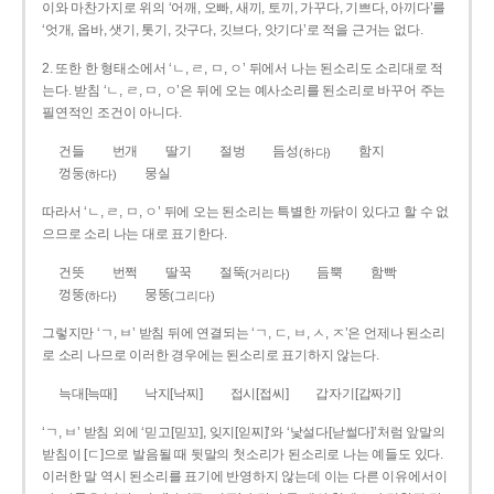
이와 마찬가지로 위의 ‘어깨, 오빠, 새끼, 토끼, 가꾸다, 기쁘다, 아끼다’를
‘엇개, 옵바, 샛기, 톳기, 갓구다, 깃브다, 앗기다’로 적을 근거는 없다.
2. 또한 한 형태소에서 ‘ㄴ, ㄹ, ㅁ, ㅇ’ 뒤에서 나는 된소리도 소리대로 적
는다. 받침 ‘ㄴ, ㄹ, ㅁ, ㅇ’은 뒤에 오는 예사소리를 된소리로 바꾸어 주는
필연적인 조건이 아니다.
건들
번개
딸기
절벙
듬성
함지
(하다)
껑둥
뭉실
(하다)
따라서 ‘ㄴ, ㄹ, ㅁ, ㅇ’ 뒤에 오는 된소리는 특별한 까닭이 있다고 할 수 없
으므로 소리 나는 대로 표기한다.
건뜻
번쩍
딸꾹
절뚝
듬뿍
함빡
(거리다)
껑뚱
뭉뚱
(하다)
(그리다)
그렇지만 ‘ㄱ, ㅂ’ 받침 뒤에 연결되는 ‘ㄱ, ㄷ, ㅂ, ㅅ, ㅈ’은 언제나 된소리
로 소리 나므로 이러한 경우에는 된소리로 표기하지 않는다.
늑대[늑때]
낙지[낙찌]
접시[접씨]
갑자기[갑짜기]
‘ㄱ, ㅂ’ 받침 외에 ‘믿고[믿꼬], 잊지[읻찌]’와 ‘낯설다[낟썰다]’처럼 앞말의
받침이 [ㄷ]으로 발음될 때 뒷말의 첫소리가 된소리로 나는 예들도 있다.
이러한 말 역시 된소리를 표기에 반영하지 않는데 이는 다른 이유에서이