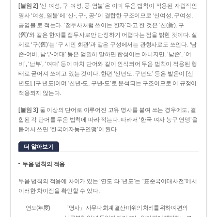
[붙임 2]
‘신-여성, 구-여성, 공-염불’은 이미 두음 법칙이 적용된 자립적인
명사 ‘여성, 염불’에 ‘신-, 구-, 공-’이 결합한 구조이므로 ‘신여성, 구여성,
공염불’로 적는다. ‘접두사처럼 쓰이는 한자’라고 한 것은 ‘신(新), 구
(舊)’와 같은 한자를 접두사로만 단정하기 어렵다는 점을 밝힌 것이다. 실
제로 ‘구(舊)’는 ‘구 시민 회관’과 같은 구성에서는 관형사로도 쓰인다. ‘남
존­-여비, 남부-­여대’ 등은 엄밀히 말하면 합성어는 아니지만, ‘남존’, ‘여
비’, ‘남부’, ‘여대’ 등이 마치 단어와 같이 인식되어 두음 법칙이 적용된 형
태로 굳어져 쓰이고 있는 것이다. 한편 ‘신년도, 구년도’ 등은 발음이 [신
년도], [구ː년도]이며 ‘신년­-도, 구년-­도’로 분석되는 구조이므로 이 규정이
적용되지 않는다.
[붙임 3]
둘 이상의 단어로 이루어진 고유 명사를 붙여 쓰는 경우에도, 결
합된 각 단어를 두음 법칙에 따라 적는다. 따라서 ‘한국 여자 농구 연맹’을
붙여서 쓰면 ‘한국여자농구연맹’이 된다.
더 알아보기
두음 법칙의 적용
두음 법칙의 적용에 차이가 있는 ‘연도’와 ‘년도’는 “표준국어대사전”에서
이러한 차이점을 확인할 수 있다.
연도(年度)
「명사」 사무나 회계 결산 따위의 처리를 위하여 편의