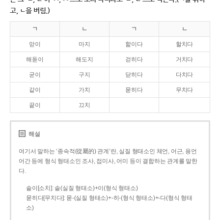
고, ㄴ을 버림.)
ㄱ
ㄴ
ㄱ
ㄴ
맏이
마지
핥이다
할치다
해돋이
해도지
걷히다
거치다
굳이
구지
닫히다
다치다
같이
가치
묻히다
무치다
끝이
끄치
해설
여기서 말하는 ‘종속적(從屬的) 관계’란, 실질 형태소인 체언, 어근, 용언
어간 등에 형식 형태소인 조사, 접미사, 어미 등이 결합하는 관계를 말한
다.
솥이[소치]: 솥(실질 형태소)+이(형식 형태소)
묻히다[무치다]: 묻­-(실질 형태소)+­-히­-(형식 형태소)+-다(형식 형태
소)