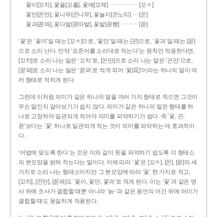
……………
꽃이[꼬치], 꽃을[꼬츨], 꽃에[꼬체]
[꼬ㅊ]
…
꽃만[꼰만], 꽃나무[꼰나무], 꽃놀이[꼰노리]
[꼰]
………
꽃과[꼳꽈], 꽃다발[꼳따발], 꽃밭[꼳빧]
[꼳]
‘꽃’은 ‘꽃이’일 때는 [꼬ㅊ]으로, ‘꽃만’일 때는 [꼰]으로, ‘꽃과’일 때는 [꼳]
으로 소리 난다. 만약 ‘표준어를 소리대로 적는다’는 원칙만 적용한다면,
[꼬치]로 소리 나는 말은 ‘꼬치’로, [꼰만]으로 소리 나는 말은 ‘꼰만’으로,
[꼳꽈]로 소리 나는 말은 ‘꼳꽈’로 적게 되어 ‘꽃[花]’이라는 하나의 말이 여
러 형태로 적히게 된다.
그런데 이처럼 의미가 같은 하나의 말을 여러 가지 형태로 적으면 그것이
무슨 말인지 알아보기가 쉽지 않다. 의미가 같은 하나의 말은 형태를 하
나로 고정하여 일관되게 적어야 의미를 파악하기가 쉽다. 즉 ‘꽃, 꼰,
꼳’보다는 ‘꽃’ 하나로 일관되게 적는 것이 의미를 파악하는 데 효과적이
다.
‘어법에 맞도록 한다’는 것은 이와 같이 뜻을 파악하기 쉽도록 각 형태소
의 본모양을 밝혀 적는다는 말이다. 이에 따라 ‘꽃’은 [꼬ㅊ], [꼰], [꼳]의 세
가지로 소리 나는 형태소이지만 그 본모양에 따라 ‘꽃’ 한 가지로 적고,
[꼬치], [꼰만], [꼳꽈]도 ‘꽃이, 꽃만, 꽃과’로 적게 된다. 이는 ‘꽃’과 같은 명
사 뒤에 조사가 결합할 때뿐 아니라 ‘늙-’과 같은 용언의 어간 뒤에 어미가
결합할 때도 동일하게 적용된다.