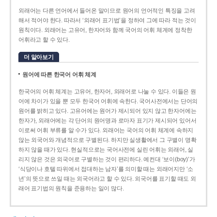
외래어는 다른 언어에서 들어온 말이므로 원어의 언어적인 특징을 고려
해서 적어야 한다. 따라서 ‘외래어 표기법’을 정하여 그에 따라 적는 것이
원칙이다. 외래어는 고유어, 한자어와 함께 국어의 어휘 체계에 정착한
어휘라고 할 수 있다.
더 알아보기
원어에 따른 한국어 어휘 체계
한국어의 어휘 체계는 고유어, 한자어, 외래어로 나눌 수 있다. 이들은 원
어에 차이가 있을 뿐 모두 한국어 어휘에 속한다. 국어사전에서는 단어의
원어를 밝히고 있다. 고유어에는 원어가 제시되어 있지 않고 한자어에는
한자가, 외래어에는 각 단어의 원어명과 로마자 표기가 제시되어 있어서
이로써 어휘 부류를 알 수가 있다. 외래어는 국어의 어휘 체계에 속하지
않는 외국어와 개념적으로 구별된다. 하지만 실생활에서 그 구별이 명확
하지 않을 때가 있다. 현실적으로는 국어사전에 실린 어휘는 외래어, 실
리지 않은 것은 외국어로 구별하는 것이 편리하다. 예컨대 ‘보이(boy)’가
‘식당이나 호텔 따위에서 접대하는 남자’를 의미할 때는 외래어지만 ‘소
년’의 뜻으로 쓰일 때는 외국어라고 할 수 있다. 외국어를 표기할 때도 외
래어 표기법의 원칙을 준용하는 일이 많다.