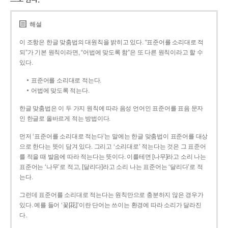
해설
이 조항은 한글 맞춤법의 대원칙을 밝히고 있다. “표준어를 소리대로 적
되”가 기본 원칙이라면, “어법에 맞도록 함”은 또 다른 원칙이라고 할 수
있다.
표준어를 소리대로 적는다.
어법에 맞도록 적는다.
한글 맞춤법은 이 두 가지 원칙에 따라 음성 언어인 표준어를 표음 문자
인 한글로 올바르게 적는 방법이다.
먼저 ‘표준어를 소리대로 적는다’는 말에는 한글 맞춤법이 표준어를 대상
으로 한다는 뜻이 담겨 있다. 그리고 ‘소리대로’ 적는다는 것은 그 표준어
를 적을 때 발음에 따라 적는다는 뜻이다. 이를테면 [나무]라고 소리 나는
표준어는 ‘나무’로 적고, [달리다]라고 소리 나는 표준어는 ‘달리다’로 적
는다.
그런데 표준어를 소리대로 적는다는 원칙만으로 충분하지 않은 경우가
있다. 예를 들어 ‘꽃[花]’이란 단어는 쓰이는 환경에 따라 소리가 달라진
다.