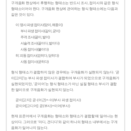
구개음화 현상에서 후행하는 형태소는 반드시 조사, 접미사와 같은 형식
형태소이어야 한다. 구개음화 현상에 관여하는 형식 형태소에는 다음과
같은 것이 있다.
이: 명사 파생 접미사(맏이, 해돋이)
부사 파생 접미사(같이, 굳이)
주격 조사(끝이, 밭이)
서술격 조사(끝이다, 밭이다)
사동 접미사(붙이다)
히: 피동 접미사(걷히다, 닫히다)
사동 접미사(굳히다)
형식 형태소가 결합하지 않은 경우에는 구개음화가 실현되지 않는다. ‘곧
이[고지]’는 부사 파생 접미사가 결합하여 부사가 되었으므로 구개음화가
실현되었지만, ‘곧이어’는 형식 형태소가 아닌 실질 형태소 부사가 결합
한 말이므로 구개음화가 실현되지 않는다.
곧이[고지]: 곧-­(어근)+­-이(부사 파생 접미사)
곧이어[고디어]: 곧(부사)+이어(부사)
현재 표준어에서 구개음화는 형태소와 형태소가 결합할 때 일어나는 현
상이다. 그러므로 ‘마디, 견디다’와 같이 하나의 형태소 내부에서는 구개
음화가 일어나지 않는다.