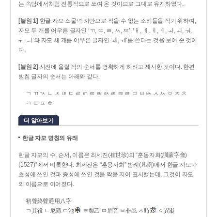
는 속담에서처럼 전통적으로 쓰여 온 것이므로 그대로 유지하였다.
[붙임 1]
한글 자모 스물넉 자만으로 적을 수 없는 소리들을 적기 위하여,
자모 두 개를 어우른 글자인 ‘ㄲ, ㄸ, ㅃ, ㅆ, ㅉ’, ‘ㅐ, ㅒ, ㅔ, ㅖ, ㅘ, ㅚ, ㅝ,
ㅟ, ㅢ’와 자모 세 개를 어우른 글자인 ‘ㅙ, ㅞ’를 쓴다는 것을 보여 준 것이
다.
[붙임 2]
사전에 올릴 적의 순서를 명확하게 하려고 제시한 것이다. 한편
받침 글자의 순서는 아래와 같다.
ㄱ ㄲ ㄳ ㄴ ㄵ ㄶ ㄷ ㄹ ㄺ ㄻ ㄼ ㄽ ㄾ ㄿ ㅀ ㅁ ㅂ ㅄ ㅅ ㅆ ㅇ ㅈ ㅊ
ㅋ ㅌ ㅍ ㅎ
더 알아보기
한글 자모 명칭의 유래
한글 자모의 수, 순서, 이름은 최세진(崔世珍)의 “훈몽자회(訓蒙字會)
(1527)”에서 비롯한다. 최세진은 “훈몽자회” 범례(凡例)에서 한글 자모가
초성에 쓰인 것과 종성에 쓰인 것을 짝을 지어 표시했는데, 그것이 자모
의 이름으로 이어졌다.
初聲終聲通用八字
ㄱ其役 ㄴ尼隱 ㄷ池
ㄹ梨乙 ㅁ眉音 ㅂ非邑 ㅅ時
ㆁ異凝