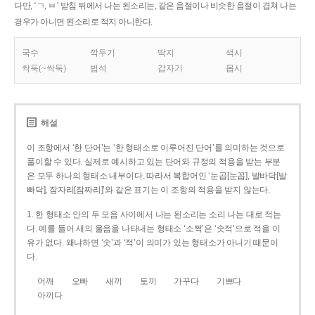
다만, ‘ㄱ, ㅂ’ 받침 뒤에서 나는 된소리는, 같은 음절이나 비슷한 음절이 겹쳐 나는
경우가 아니면 된소리로 적지 아니한다.
국수
깍두기
딱지
색시
싹둑(~싹둑)
법석
갑자기
몹시
해설
이 조항에서 ‘한 단어’는 ‘한 형태소로 이루어진 단어’를 의미하는 것으로
풀이할 수 있다. 실제로 예시하고 있는 단어와 규정의 적용을 받는 부분
은 모두 하나의 형태소 내부이다. 따라서 복합어인 ‘눈곱[눈꼽], 발바닥[발
빠닥], 잠자리[잠짜리]’와 같은 표기는 이 조항의 적용을 받지 않는다.
1. 한 형태소 안의 두 모음 사이에서 나는 된소리는 소리 나는 대로 적는
다. 예를 들어 새의 울음을 나타내는 형태소 ‘소쩍’은 ‘솟적’으로 적을 이
유가 없다. 왜냐하면 ‘솟’과 ‘적’이 의미가 있는 형태소가 아니기 때문이
다.
어깨
오빠
새끼
토끼
가꾸다
기쁘다
아끼다