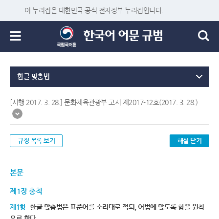
이 누리집은 대한민국 공식 전자정부 누리집입니다.
한글 맞춤법
[시행 2017. 3. 28.] 문화체육관광부 고시 제2017-12호(2017. 3. 28.)
규정 목록 보기
해설 닫기
본문
제1장 총칙
제1항
한글 맞춤법은 표준어를 소리대로 적되, 어법에 맞도록 함을 원칙
으로 한다.