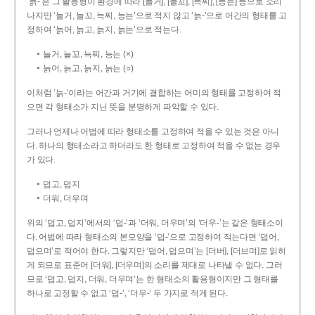
‘늙-’은 그 활용형이 환경에 따라 [늘거], [늘꼬], [늑찌], [능는] 등으로 소리
나지만 ‘늘거, 늘꼬, 늑찌, 능는’으로 적지 않고 ‘늙-’으로 어간의 형태를 고
정하여 ‘늙어, 늙고, 늙지, 늙는’으로 적는다.
늘거, 늘꼬, 늑찌, 능는 (×)
늙어, 늙고, 늙지, 늙는 (○)
이처럼 ‘늙-­’이라는 어간과 거기에 결합하는 어미의 형태를 고정하여 적
으면 각 형태소가 지닌 뜻을 분명하게 파악할 수 있다.
그러나 언제나 어법에 따라 형태소를 고정하여 적을 수 있는 것은 아니
다. 하나의 형태소라고 하더라도 한 형태로 고정하여 적을 수 없는 경우
가 있다.
덥고, 덥지
더워, 더우며
위의 ‘덥고, 덥지’에서의 ‘덥-­’과 ‘더워, 더우며’의 ‘더우-­’는 같은 형태소이
다. 어법에 따라 형태소의 본모양을 ‘덥-­’으로 고정하여 적는다면 ‘덥어,
덥으며’로 적어야 한다. 그렇지만 ‘덥어, 덥으며’는 [더버], [더브며]로 읽히
게 되므로 표준어 [더워], [더우며]의 소리를 제대로 나타낼 수 없다. 그러
므로 ‘덥고, 덥지, 더워, 더우며’는 한 형태소의 활용형이지만 그 형태를
하나로 고정할 수 없고 ‘덥-’, ‘더우-’ 두 가지로 적게 된다.