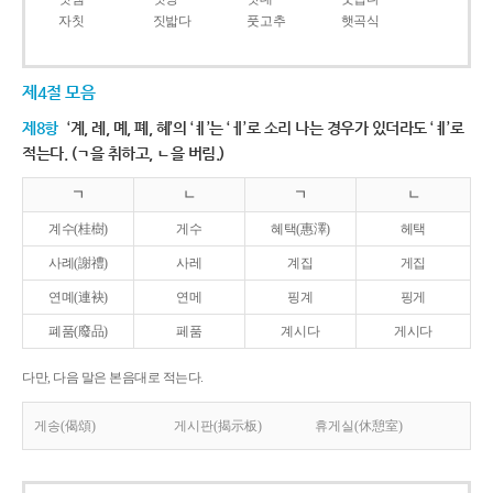
자칫
짓밟다
풋고추
햇곡식
제4절 모음
제8항
‘계, 례, 몌, 폐, 혜’의 ‘ㅖ’는 ‘ㅔ’로 소리 나는 경우가 있더라도 ‘ㅖ’로
적는다. (ㄱ을 취하고, ㄴ을 버림.)
ㄱ
ㄴ
ㄱ
ㄴ
계수(桂樹)
게수
혜택(惠澤)
헤택
사례(謝禮)
사레
계집
게집
연몌(連袂)
연메
핑계
핑게
폐품(廢品)
페품
계시다
게시다
다만, 다음 말은 본음대로 적는다.
게송(偈頌)
게시판(揭示板)
휴게실(休憩室)