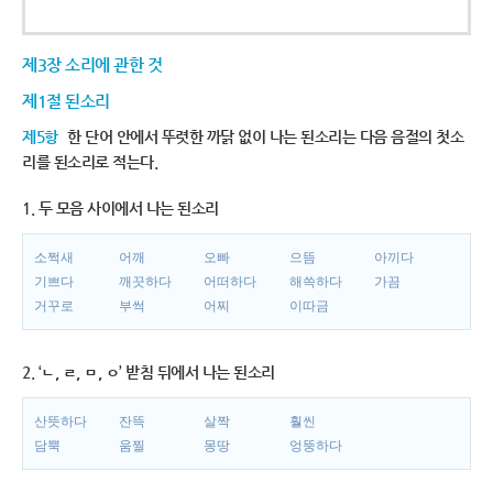
제3장 소리에 관한 것
제1절 된소리
제5항
한 단어 안에서 뚜렷한 까닭 없이 나는 된소리는 다음 음절의 첫소
리를 된소리로 적는다.
1. 두 모음 사이에서 나는 된소리
소쩍새
어깨
오빠
으뜸
아끼다
기쁘다
깨끗하다
어떠하다
해쓱하다
가끔
거꾸로
부썩
어찌
이따금
2. ‘ㄴ, ㄹ, ㅁ, ㅇ’ 받침 뒤에서 나는 된소리
산뜻하다
잔뜩
살짝
훨씬
담뿍
움찔
몽땅
엉뚱하다