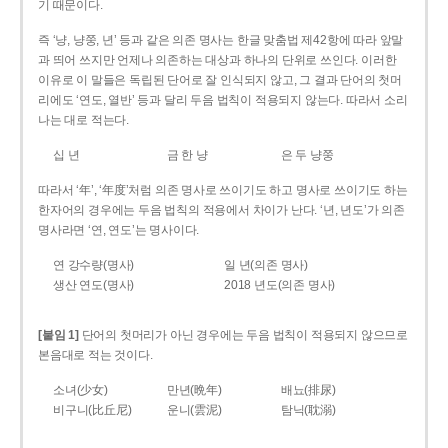
기 때문이다.
즉 ‘냥, 냥쭝, 년’ 등과 같은 의존 명사는 한글 맞춤법 제42항에 따라 앞말
과 띄어 쓰지만 언제나 의존하는 대상과 하나의 단위로 쓰인다. 이러한
이유로 이 말들은 독립된 단어로 잘 인식되지 않고, 그 결과 단어의 첫머
리에도 ‘연도, 열반’ 등과 달리 두음 법칙이 적용되지 않는다. 따라서 소리
나는 대로 적는다.
십 년
금 한 냥
은 두 냥쭝
따라서 ‘年’, ‘年度’처럼 의존 명사로 쓰이기도 하고 명사로 쓰이기도 하는
한자어의 경우에는 두음 법칙의 적용에서 차이가 난다. ‘년, 년도’가 의존
명사라면 ‘연, 연도’는 명사이다.
연 강수량(명사)
일 년(의존 명사)
생산 연도(명사)
2018 년도(의존 명사)
[붙임 1]
단어의 첫머리가 아닌 경우에는 두음 법칙이 적용되지 않으므로
본음대로 적는 것이다.
소녀(少女)
만년(晩年)
배뇨(排尿)
비구니(比丘尼)
운니(雲泥)
탐닉(耽溺)