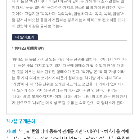
다. 이들은 ‘어간+어미’, ‘어근+어근’과 같이 두 개의 형태소가 결합된 말
이라서, ‘눈곱, 발바닥’ 등과 마찬가지로 된소리를 표기에 반영하지 않는
것이다. 그렇지만 ‘똑똑하다, 쓱싹쓱싹, 쌉쌀하다’의 ‘똑똑, 쓱싹, 쌉쌀’처
럼 같거나 비슷한 음절이 거듭되는 경우에는 예외적으로 된소리를 표기
에 반영하여 같은 글자로 적는다.
더 알아보기
형태소(形態素)란?
‘형태소’는 뜻을 가지고 있는 가장 작은 단위를 말한다. 국어에서 ‘ㅂ’이나
‘ㅣ’ 등은 뜻을 가지고 있지 않기 때문에 형태소가 될 수 없지만 ‘비’가 되
면 뜻을 이루는 최소 단위인 형태소가 된다. ‘책가방’은 ‘책’과 ‘가방’이라
는 두 가지 의미로 쪼개지기 때문에 형태소는 ‘책가방’이 아니라 ‘책’과
‘가방’이다. 더 작은 단위로 쪼개진다고 해도 쪼갰을 때 의미가 없어지거
나 쪼개기 전의 의미와 관련되는 의미가 없어지면 안 된다. ‘나비’는
‘나’와 ‘비’로 쪼개어지지만 이때 ‘나’와 ‘비’는 ‘나비’의 의미와는 전혀 관계
가 없으므로 ‘나비’는 더 이상 쪼갤 수 없는 의미 단위, 즉 형태소가 된다.
제2절 구개음화
제6항
‘ㄷ, ㅌ’ 받침 뒤에 종속적 관계를 가진 ‘- 이(-)’나 ‘- 히 -’가 올 적에
는 그 ‘ㄷ, ㅌ’이 ‘ㅈ, ㅊ’으로 소리 나더라도 ‘ㄷ, ㅌ’으로 적는다.(ㄱ을 취하