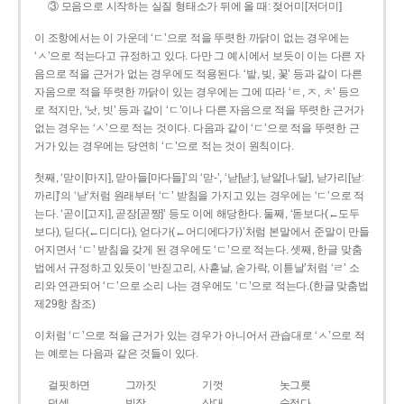
③ 모음으로 시작하는 실질 형태소가 뒤에 올 때: 젖어미[저더미]
이 조항에서는 이 가운데 ‘ㄷ’으로 적을 뚜렷한 까닭이 없는 경우에는
‘ㅅ’으로 적는다고 규정하고 있다. 다만 그 예시에서 보듯이 이는 다른 자
음으로 적을 근거가 없는 경우에도 적용된다. ‘밭, 빚, 꽃’ 등과 같이 다른
자음으로 적을 뚜렷한 까닭이 있는 경우에는 그에 따라 ‘ㅌ, ㅈ, ㅊ’ 등으
로 적지만, ‘낫, 빗’ 등과 같이 ‘ㄷ’이나 다른 자음으로 적을 뚜렷한 근거가
없는 경우는 ‘ㅅ’으로 적는 것이다. 다음과 같이 ‘ㄷ’으로 적을 뚜렷한 근
거가 있는 경우에는 당연히 ‘ㄷ’으로 적는 것이 원칙이다.
첫째, ‘맏이[마지], 맏아들[마다들]’의 ‘맏-’, ‘낟[낟ː], 낟알[나ː달], 낟가리[낟ː
까리]’의 ‘낟’처럼 원래부터 ‘ㄷ’ 받침을 가지고 있는 경우에는 ‘ㄷ’으로 적
는다. ‘곧이[고지], 곧장[곧짱]’ 등도 이에 해당한다. 둘째, ‘돋보다(←도두
보다), 딛다(←디디다), 얻다가(←어디에다가)’처럼 본말에서 준말이 만들
어지면서 ‘ㄷ’ 받침을 갖게 된 경우에도 ‘ㄷ’으로 적는다. 셋째, 한글 맞춤
법에서 규정하고 있듯이 ‘반짇고리, 사흗날, 숟가락, 이튿날’처럼 ‘ㄹ’ 소
리와 연관되어 ‘ㄷ’으로 소리 나는 경우에도 ‘ㄷ’으로 적는다.(한글 맞춤법
제29항 참조)
이처럼 ‘ㄷ’으로 적을 근거가 있는 경우가 아니어서 관습대로 ‘ㅅ’으로 적
는 예로는 다음과 같은 것들이 있다.
걸핏하면
그까짓
기껏
놋그릇
덧셈
빗장
삿대
숫접다