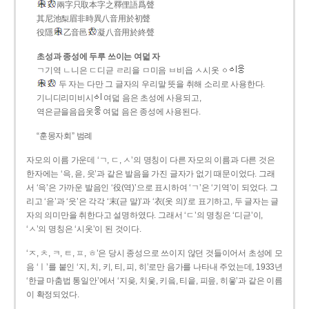
兩字只取本字之釋俚語爲聲
其尼池梨眉非時異八音用於初聲
役隱
乙音邑
凝八音用於終聲
초성과 종성에 두루 쓰이는 여덟 자
ㄱ기역 ㄴ니은 ㄷ디귿 ㄹ리을 ㅁ미음 ㅂ비읍 ㅅ시옷 ㆁ
두 자는 다만 그 글자의 우리말 뜻을 취해 소리로 사용한다.
기니디리미비시
여덟 음은 초성에 사용되고,
역은귿을음읍옷
여덟 음은 종성에 사용된다.
“훈몽자회” 범례
자모의 이름 가운데 ‘ㄱ, ㄷ, ㅅ’의 명칭이 다른 자모의 이름과 다른 것은
한자에는 ‘윽, 읃, 읏’과 같은 발음을 가진 글자가 없기 때문이었다. 그래
서 ‘윽’은 가까운 발음인 ‘役(역)’으로 표시하여 ‘ㄱ’은 ‘기역’이 되었다. 그
리고 ‘읃’과 ‘읏’은 각각 ‘末(귿 말)’과 ‘衣(옷 의)’로 표기하고, 두 글자는 글
자의 의미만을 취한다고 설명하였다. 그래서 ‘ㄷ’의 명칭은 ‘디귿’이,
‘ㅅ’의 명칭은 ‘시옷’이 된 것이다.
‘ㅈ, ㅊ, ㅋ, ㅌ, ㅍ, ㅎ’은 당시 종성으로 쓰이지 않던 것들이어서 초성에 모
음 ‘ㅣ’를 붙인 ‘지, 치, 키, 티, 피, 히’로만 음가를 나타내 주었는데, 1933년
‘한글 마춤법 통일안’에서 ‘지읒, 치읓, 키읔, 티읕, 피읖, 히읗’과 같은 이름
이 확정되었다.