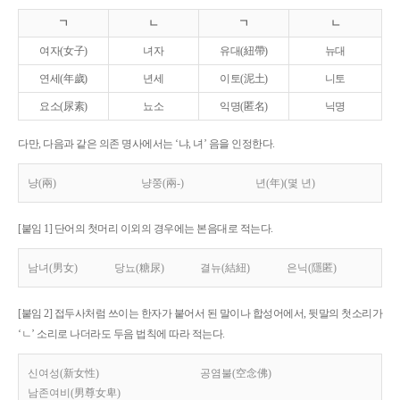
ㄱ
ㄴ
ㄱ
ㄴ
여자(女子)
녀자
유대(紐帶)
뉴대
연세(年歲)
년세
이토(泥土)
니토
요소(尿素)
뇨소
익명(匿名)
닉명
다만, 다음과 같은 의존 명사에서는 ‘냐, 녀’ 음을 인정한다.
냥(兩)
냥쭝(兩-)
년(年)(몇 년)
[붙임 1] 단어의 첫머리 이외의 경우에는 본음대로 적는다.
남녀(男女)
당뇨(糖尿)
결뉴(結紐)
은닉(隱匿)
[붙임 2] 접두사처럼 쓰이는 한자가 붙어서 된 말이나 합성어에서, 뒷말의 첫소리가
‘ㄴ’ 소리로 나더라도 두음 법칙에 따라 적는다.
신여성(新女性)
공염불(空念佛)
남존여비(男尊女卑)