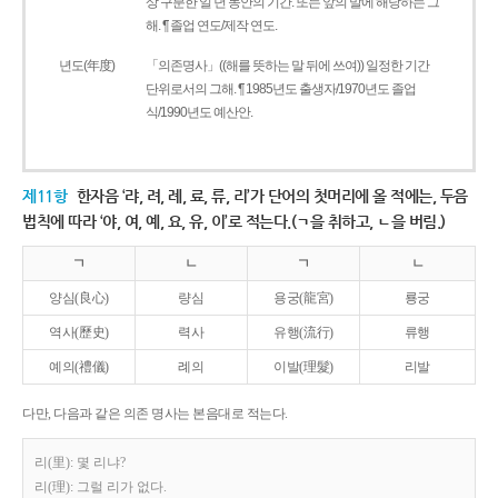
상 구분한 일 년 동안의 기간. 또는 앞의 말에 해당하는 그
해. ¶ 졸업 연도/제작 연도.
년도(年度)
「의존명사」((해를 뜻하는 말 뒤에 쓰여)) 일정한 기간
단위로서의 그해. ¶ 1985년도 출생자/1970년도 졸업
식/1990년도 예산안.
제11항
한자음 ‘랴, 려, 례, 료, 류, 리’가 단어의 첫머리에 올 적에는, 두음
법칙에 따라 ‘야, 여, 예, 요, 유, 이’로 적는다.(ㄱ을 취하고, ㄴ을 버림.)
ㄱ
ㄴ
ㄱ
ㄴ
양심(良心)
량심
용궁(龍宮)
룡궁
역사(歷史)
력사
유행(流行)
류행
예의(禮儀)
례의
이발(理髮)
리발
다만, 다음과 같은 의존 명사는 본음대로 적는다.
리(里): 몇 리냐?
리(理): 그럴 리가 없다.