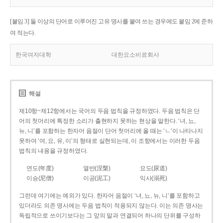
[붙임 3] 둘 이상의 단어로 이루어진 고유 명사를 붙여 쓰는 경우에도 붙임 2에 준하
여 적는다.
한국여자대학
대한요소비료회사
해설
제10항~제12항에서는 국어의 두음 법칙을 규정하였다. 두음 법칙은 단
어의 첫머리에 특정한 소리가 출현하지 못하는 현상을 말한다. ‘녀, 뇨,
뉴, 니’를 포함하는 한자어 음절이 단어 첫머리에 올 때는 ‘ㄴ’이 나타나지
못하여 ‘여, 요, 유, 이’의 형태로 실현되는데, 이 조항에서는 이러한 두음
법칙의 내용을 규정하였다.
연도(年度)
열반(涅槃)
요도(尿道)
이승(尼僧)
이공(泥工)
익사(溺死)
그런데 여기에는 예외가 있다. 한자어 음절이 ‘녀, 뇨, 뉴, 니’를 포함하고
있더라도 의존 명사에는 두음 법칙이 적용되지 않는다. 이는 의존 명사는
독립적으로 쓰이기보다는 그 앞의 말과 연결되어 하나의 단위를 구성하