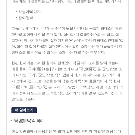
이는 체언에 결합하는 조사나 용언 어간에 결합하는 어미도 마찬가지다.
하늘이/바다가
잡아/접어
‘하늘이, 바다가’의 ‘이/가’는 주격의 뜻을 나타내는 동일한 형태소이지만
하나로 고정해서 적을 수가 없다. ‘잡-, 접-’에 결합하는 ‘-고’는 ‘잡고, 접
고’처럼 하나의 형태로만 실현되지만 ‘-아/-어’는 하나의 형태소인데도 ‘잡
아, 접어’와 같이 다르게 실현된다. 이는 달리 소리 나는 형태들을 하나의
형태소로 모두 적을 수 없어서 소리 나는 대로 적는 경우이다.
한편 한자어는 이러한 원리와 관계없이 각 글자의 소리를 밝혀 적는다.
예를 들어 ‘국어(國語)’는 [구거]로 소리 나고 ‘국민(國民)’은 [궁민]으로 소
리 나지만 ‘구거’, ‘궁민’으로 적지 않는다. 한자 하나하나는 소리와 의미
가 정해져 있으므로 그것을 밝혀 적는 것이 독서에 효율적이다. 즉 한자
‘국(國)’, ‘어(語)’, ‘민(民)’은 ‘나라 국’, ‘말씀 어’, ‘백성 민’과 같이 소리와 의
미가 정해져 있으므로 그 독립적인 소리와 의미를 알 수 있도록 ‘국어, 국
민’으로 적는다.
더 알아보기
‘어법(語法)’의 의미
한글 맞춤법에서 사용되는 ‘어법’과 일반적인 의미의 ‘어법’은 개념이 다