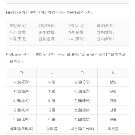
[붙임 1] 단어의 첫머리 이외의 경우에는 본음대로 적는다.
개량(改良)
선량(善良)
수력(水力)
협력(協力)
사례(謝禮)
혼례(婚禮)
와룡(臥龍)
쌍룡(雙龍)
하류(下流)
급류(急流)
도리(道理)
진리(眞理)
다만, 모음이나 ‘ㄴ’ 받침 뒤에 이어지는 ‘렬, 률’은 ‘열, 율’로 적는다.(ㄱ을 취하고
ㄴ을 버림.)
ㄱ
ㄴ
ㄱ
ㄴ
나열(羅列)
나렬
분열(分裂)
분렬
치열(齒列)
치렬
선열(先烈)
선렬
비열(卑劣)
비렬
진열(陳列)
진렬
규율(規律)
규률
선율(旋律)
선률
비율(比率)
비률
전율(戰慄)
전률
실패율(失敗率)
실패률
백분율(百分率)
백분률