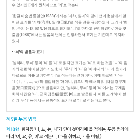
수 있지만 [의]가 원칙이므로 ‘의’로 적는다.
‘한글 마춤법 통일안(1933)’에서는 ‘긔챠, 일긔’와 같이 언어 현실에서 멀
어진 표기를 ‘기차(汽車), 일기(日氣)’로 적을 것을 규정하였다. 그러나 ‘희
망, 주의’는 [의]로 발음되므로 표기도 ‘ㅢ’로 한다고 규정하였다. ‘한글 맞
춤법(1988)’에서는 발음의 변화는 인정하면서 표기는 기존대로 유지하
였다.
‘늬’의 발음과 표기
‘늴리리, 무늬’ 등의 ‘늬’를 ‘니’로 읽지만 표기는 ‘늬’로 하는 것을 ‘ㄴ’의 음
가와 관련하여 설명하기도 한다. ‘무늬’의 ‘ㄴ’은 ‘어머니’의 ‘ㄴ’과 음가가
다르므로 이를 고려하여 ‘늬’로 적는다는 견해이다. 이에 따르면 ‘ㄴ’은
‘ㅣ(ㅑ, ㅕ, ㅛ, ㅠ)’와 결합하면 ‘어머니, 읽으니까’에서의 [니]처럼 경구개
음(硬口蓋音) [ɲ]으로 발음되지만, ‘늴리리, 무늬’ 등의 ‘늬’에서는 구개음
화하지 않은 ‘ㄴ’, 곧 치경음(齒莖音) [n]으로 발음된다. 이를 고려하여 ‘늴
리리, 무늬’ 등에서는 전통적인 표기대로 ‘늬’로 적는다고 본다.
제5절 두음 법칙
제10항
한자음 ‘녀, 뇨, 뉴, 니’가 단어 첫머리에 올 적에는, 두음 법칙에
따라 ‘여, 요, 유, 이’로 적는다. (ㄱ을 취하고, ㄴ을 버림.)