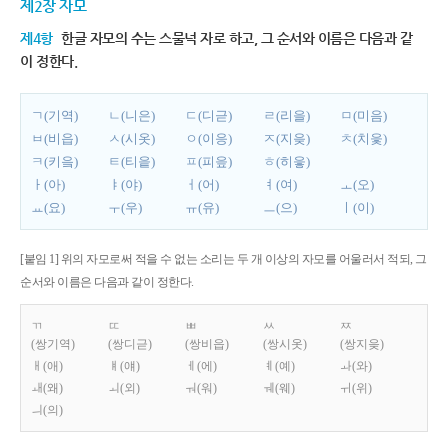
제2장 자모
제4항
한글 자모의 수는 스물넉 자로 하고, 그 순서와 이름은 다음과 같
이 정한다.
ㄱ(기역)
ㄴ(니은)
ㄷ(디귿)
ㄹ(리을)
ㅁ(미음)
ㅂ(비읍)
ㅅ(시옷)
ㅇ(이응)
ㅈ(지읒)
ㅊ(치읓)
ㅋ(키읔)
ㅌ(티읕)
ㅍ(피읖)
ㅎ(히읗)
ㅏ(아)
ㅑ(야)
ㅓ(어)
ㅕ(여)
ㅗ(오)
ㅛ(요)
ㅜ(우)
ㅠ(유)
ㅡ(으)
ㅣ(이)
[붙임 1] 위의 자모로써 적을 수 없는 소리는 두 개 이상의 자모를 어울러서 적되, 그
순서와 이름은 다음과 같이 정한다.
ㄲ
ㄸ
ㅃ
ㅆ
ㅉ
(쌍기역)
(쌍디귿)
(쌍비읍)
(쌍시옷)
(쌍지읒)
ㅐ(애)
ㅒ(얘)
ㅔ(에)
ㅖ(예)
ㅘ(와)
ㅙ(왜)
ㅚ(외)
ㅝ(워)
ㅞ(웨)
ㅟ(위)
ㅢ(의)