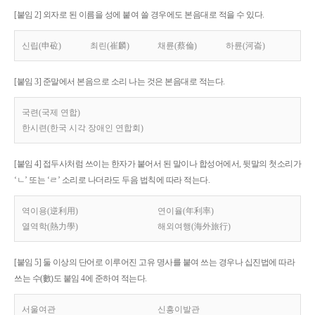
[붙임 2] 외자로 된 이름을 성에 붙여 쓸 경우에도 본음대로 적을 수 있다.
신립(申砬)
최린(崔麟)
채륜(蔡倫)
하륜(河崙)
[붙임 3] 준말에서 본음으로 소리 나는 것은 본음대로 적는다.
국련(국제 연합)
한시련(한국 시각 장애인 연합회)
[붙임 4] 접두사처럼 쓰이는 한자가 붙어서 된 말이나 합성어에서, 뒷말의 첫소리가
‘ㄴ’ 또는 ‘ㄹ’ 소리로 나더라도 두음 법칙에 따라 적는다.
역이용(逆利用)
연이율(年利率)
열역학(熱力學)
해외여행(海外旅行)
[붙임 5] 둘 이상의 단어로 이루어진 고유 명사를 붙여 쓰는 경우나 십진법에 따라
쓰는 수(數)도 붙임 4에 준하여 적는다.
서울여관
신흥이발관