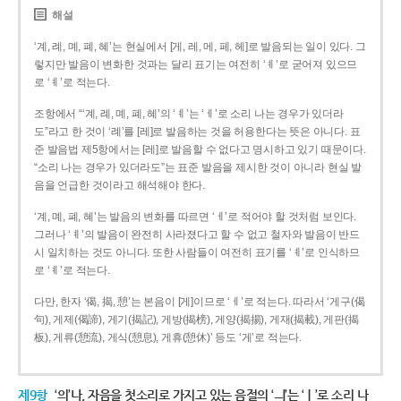
해설
‘계, 례, 몌, 폐, 혜’는 현실에서 [게, 레, 메, 페, 헤]로 발음되는 일이 있다. 그
렇지만 발음이 변화한 것과는 달리 표기는 여전히 ‘ㅖ’로 굳어져 있으므
로 ‘ㅖ’로 적는다.
조항에서 “‘계, 례, 몌, 폐, 혜’의 ‘ㅖ’는 ‘ㅔ’로 소리 나는 경우가 있더라
도”라고 한 것이 ‘례’를 [레]로 발음하는 것을 허용한다는 뜻은 아니다. 표
준 발음법 제5항에서는 [레]로 발음할 수 없다고 명시하고 있기 때문이다.
“소리 나는 경우가 있더라도”는 표준 발음을 제시한 것이 아니라 현실 발
음을 언급한 것이라고 해석해야 한다.
‘계, 몌, 폐, 혜’는 발음의 변화를 따르면 ‘ㅔ’로 적어야 할 것처럼 보인다.
그러나 ‘ㅖ’의 발음이 완전히 사라졌다고 할 수 없고 철자와 발음이 반드
시 일치하는 것도 아니다. 또한 사람들이 여전히 표기를 ‘ㅖ’로 인식하므
로 ‘ㅖ’로 적는다.
다만, 한자 ‘偈, 揭, 憩’는 본음이 [게]이므로 ‘ㅔ’로 적는다. 따라서 ‘게구(偈
句), 게제(偈諦), 게기(揭記), 게방(揭榜), 게양(揭揚), 게재(揭載), 게판(揭
板), 게류(憩流), 게식(憩息), 게휴(憩休)’ 등도 ‘게’로 적는다.
제9항
‘의’나, 자음을 첫소리로 가지고 있는 음절의 ‘ㅢ’는 ‘ㅣ’로 소리 나