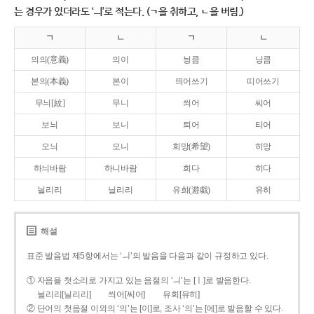
는 경우가 있더라도 ‘ㅢ’로 적는다. (ㄱ을 취하고, ㄴ을 버림.)
ㄱ
ㄴ
ㄱ
ㄴ
의의(意義)
의이
닁큼
닝큼
본의(本義)
본이
띄어쓰기
띠어쓰기
무늬[紋]
무니
씌어
씨어
보늬
보니
틔어
티어
오늬
오니
희망(希望)
히망
하늬바람
하니바람
희다
히다
늴리리
닐리리
유희(遊戱)
유히
해설
표준 발음법 제5항에서는 ‘ㅢ’의 발음을 다음과 같이 규정하고 있다.
① 자음을 첫소리로 가지고 있는 음절의 ‘ㅢ’는 [ㅣ]로 발음한다.
늴리리[닐리리]
씌어[씨어]
유희[유히]
② 단어의 첫음절 이외의 ‘의’는 [이]로, 조사 ‘의’는 [에]로 발음할 수 있다.