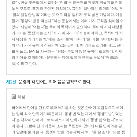
르다. 한글 맞춤법에서 말하는 ‘어법’은 표준어를 어떻게 적을지를 정해
놓은 것으로, 표기와 관련된 원리이다. 그런데 일반적인 의미의 ‘어법’은
‘말의 일정한 법칙’이라는 뜻으로 적용 범위가 무척 넓은 개념이다. 예를
들어 “동생이 밥을 먹는다.”라는 문장에서는 여러 가지 규칙을 찾아볼 수
있다. 서술어 ‘먹는다’는 주어와 목적어가 필요하며, 주어의 지시 대상을
가리키는 ‘동생’에는 조사 ‘가’가 아니라 ‘이’가 붙어야 하고, 목적어의 지
시 대상을 가리키는 ‘밥’에는 조사 ‘를’이 아니라 ‘을’이 붙어야 한다는 등
의 여러 가지 규칙이 적용되어 있는 것이다. 이 외에도 소리를 내고, 단어
를 만들고, 문장을 사용하는 데에는 수없이 많은 규칙이 필요하다. 이처
럼 언어를 조직하거나 운영하는 데에 필요한 규칙을 폭넓게 ‘어법(語
法)’이라고 한다.
제2항
문장의 각 단어는 띄어 씀을 원칙으로 한다.
해설
국어에서 단어를 단위로 띄어쓰기를 하는 것은 단어가 독립적으로 쓰이
는 말의 최소 단위이기 때문이다. ‘동생 밥 먹는다’에서 ‘동생’, ‘밥’, ‘먹는
다’는 각각이 단어이므로 띄어쓰기의 단위가 되어 ‘동생 밥 먹는다’로 띄
어 쓴다. 그런데 단어 가운데 조사는 독립성이 없어서 다른 단어와는 달
리 앞말에 붙여 쓴다. ‘동생이 밥을 먹는다’에서 ‘이’, ‘을’은 조사이므로 ‘동