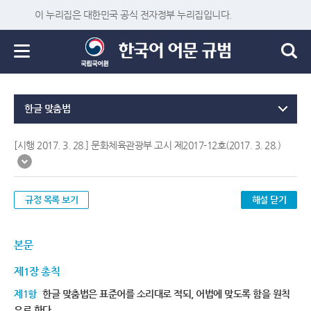
이 누리집은 대한민국 공식 전자정부 누리집입니다.
한글 맞춤법
[시행 2017. 3. 28.] 문화체육관광부 고시 제2017-12호(2017. 3. 28.)
규정 목록 보기
해설 닫기
본문
제1장 총칙
제1항
한글 맞춤법은 표준어를 소리대로 적되, 어법에 맞도록 함을 원칙
으로 한다.