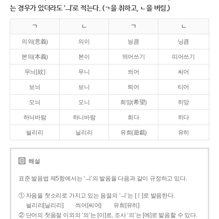
는 경우가 있더라도 ‘ㅢ’로 적는다. (ㄱ을 취하고, ㄴ을 버림.)
ㄱ
ㄴ
ㄱ
ㄴ
의의(意義)
의이
닁큼
닝큼
본의(本義)
본이
띄어쓰기
띠어쓰기
무늬[紋]
무니
씌어
씨어
보늬
보니
틔어
티어
오늬
오니
희망(希望)
히망
하늬바람
하니바람
희다
히다
늴리리
닐리리
유희(遊戱)
유히
해설
표준 발음법 제5항에서는 ‘ㅢ’의 발음을 다음과 같이 규정하고 있다.
① 자음을 첫소리로 가지고 있는 음절의 ‘ㅢ’는 [ㅣ]로 발음한다.
늴리리[닐리리]
씌어[씨어]
유희[유히]
② 단어의 첫음절 이외의 ‘의’는 [이]로, 조사 ‘의’는 [에]로 발음할 수 있다.