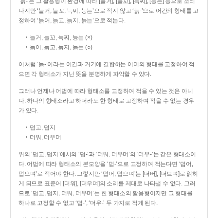
‘늙-’은 그 활용형이 환경에 따라 [늘거], [늘꼬], [늑찌], [능는] 등으로 소리
나지만 ‘늘거, 늘꼬, 늑찌, 능는’으로 적지 않고 ‘늙-’으로 어간의 형태를 고
정하여 ‘늙어, 늙고, 늙지, 늙는’으로 적는다.
늘거, 늘꼬, 늑찌, 능는 (×)
늙어, 늙고, 늙지, 늙는 (○)
이처럼 ‘늙-­’이라는 어간과 거기에 결합하는 어미의 형태를 고정하여 적
으면 각 형태소가 지닌 뜻을 분명하게 파악할 수 있다.
그러나 언제나 어법에 따라 형태소를 고정하여 적을 수 있는 것은 아니
다. 하나의 형태소라고 하더라도 한 형태로 고정하여 적을 수 없는 경우
가 있다.
덥고, 덥지
더워, 더우며
위의 ‘덥고, 덥지’에서의 ‘덥-­’과 ‘더워, 더우며’의 ‘더우-­’는 같은 형태소이
다. 어법에 따라 형태소의 본모양을 ‘덥-­’으로 고정하여 적는다면 ‘덥어,
덥으며’로 적어야 한다. 그렇지만 ‘덥어, 덥으며’는 [더버], [더브며]로 읽히
게 되므로 표준어 [더워], [더우며]의 소리를 제대로 나타낼 수 없다. 그러
므로 ‘덥고, 덥지, 더워, 더우며’는 한 형태소의 활용형이지만 그 형태를
하나로 고정할 수 없고 ‘덥-’, ‘더우-’ 두 가지로 적게 된다.