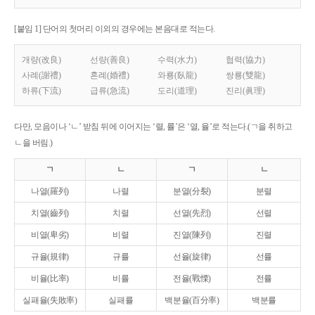
[붙임 1] 단어의 첫머리 이외의 경우에는 본음대로 적는다.
개량(改良)
선량(善良)
수력(水力)
협력(協力)
사례(謝禮)
혼례(婚禮)
와룡(臥龍)
쌍룡(雙龍)
하류(下流)
급류(急流)
도리(道理)
진리(眞理)
다만, 모음이나 ‘ㄴ’ 받침 뒤에 이어지는 ‘렬, 률’은 ‘열, 율’로 적는다.(ㄱ을 취하고
ㄴ을 버림.)
ㄱ
ㄴ
ㄱ
ㄴ
나열(羅列)
나렬
분열(分裂)
분렬
치열(齒列)
치렬
선열(先烈)
선렬
비열(卑劣)
비렬
진열(陳列)
진렬
규율(規律)
규률
선율(旋律)
선률
비율(比率)
비률
전율(戰慄)
전률
실패율(失敗率)
실패률
백분율(百分率)
백분률