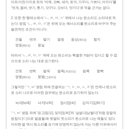
이와 마찬가지로 위의 ‘어깨, 오빠, 새끼, 토끼, 가꾸다, 기쁘다, 아끼다’를
‘엇개, 옵바, 샛기, 톳기, 갓구다, 깃브다, 앗기다’로 적을 근거는 없다.
2. 또한 한 형태소에서 ‘ㄴ, ㄹ, ㅁ, ㅇ’ 뒤에서 나는 된소리도 소리대로 적
는다. 받침 ‘ㄴ, ㄹ, ㅁ, ㅇ’은 뒤에 오는 예사소리를 된소리로 바꾸어 주는
필연적인 조건이 아니다.
건들
번개
딸기
절벙
듬성
함지
(하다)
껑둥
뭉실
(하다)
따라서 ‘ㄴ, ㄹ, ㅁ, ㅇ’ 뒤에 오는 된소리는 특별한 까닭이 있다고 할 수 없
으므로 소리 나는 대로 표기한다.
건뜻
번쩍
딸꾹
절뚝
듬뿍
함빡
(거리다)
껑뚱
뭉뚱
(하다)
(그리다)
그렇지만 ‘ㄱ, ㅂ’ 받침 뒤에 연결되는 ‘ㄱ, ㄷ, ㅂ, ㅅ, ㅈ’은 언제나 된소리
로 소리 나므로 이러한 경우에는 된소리로 표기하지 않는다.
늑대[늑때]
낙지[낙찌]
접시[접씨]
갑자기[갑짜기]
‘ㄱ, ㅂ’ 받침 외에 ‘믿고[믿꼬], 잊지[읻찌]’와 ‘낯설다[낟썰다]’처럼 앞말의
받침이 [ㄷ]으로 발음될 때 뒷말의 첫소리가 된소리로 나는 예들도 있다.
이러한 말 역시 된소리를 표기에 반영하지 않는데 이는 다른 이유에서이