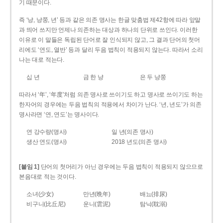
기 때문이다.
즉 ‘냥, 냥쭝, 년’ 등과 같은 의존 명사는 한글 맞춤법 제42항에 따라 앞말
과 띄어 쓰지만 언제나 의존하는 대상과 하나의 단위로 쓰인다. 이러한
이유로 이 말들은 독립된 단어로 잘 인식되지 않고, 그 결과 단어의 첫머
리에도 ‘연도, 열반’ 등과 달리 두음 법칙이 적용되지 않는다. 따라서 소리
나는 대로 적는다.
십 년
금 한 냥
은 두 냥쭝
따라서 ‘年’, ‘年度’처럼 의존 명사로 쓰이기도 하고 명사로 쓰이기도 하는
한자어의 경우에는 두음 법칙의 적용에서 차이가 난다. ‘년, 년도’가 의존
명사라면 ‘연, 연도’는 명사이다.
연 강수량(명사)
일 년(의존 명사)
생산 연도(명사)
2018 년도(의존 명사)
[붙임 1]
단어의 첫머리가 아닌 경우에는 두음 법칙이 적용되지 않으므로
본음대로 적는 것이다.
소녀(少女)
만년(晩年)
배뇨(排尿)
비구니(比丘尼)
운니(雲泥)
탐닉(耽溺)