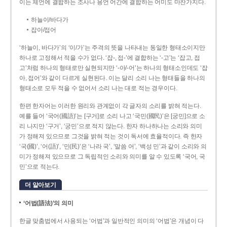
이는 체언에 결합하는 조사나 용언 어간에 결합하는 어미도 마찬가지다.
하늘이/바다가
잡아/접어
‘하늘이, 바다가’의 ‘이/가’는 주격의 뜻을 나타내는 동일한 형태소이지만
하나로 고정해서 적을 수가 없다. ‘잡-, 접-’에 결합하는 ‘-고’는 ‘잡고, 접
고’처럼 하나의 형태로만 실현되지만 ‘-아/-어’는 하나의 형태소인데도 ‘잡
아, 접어’와 같이 다르게 실현된다. 이는 달리 소리 나는 형태들을 하나의
형태소로 모두 적을 수 없어서 소리 나는 대로 적는 경우이다.
한편 한자어는 이러한 원리와 관계없이 각 글자의 소리를 밝혀 적는다.
예를 들어 ‘국어(國語)’는 [구거]로 소리 나고 ‘국민(國民)’은 [궁민]으로 소
리 나지만 ‘구거’, ‘궁민’으로 적지 않는다. 한자 하나하나는 소리와 의미
가 정해져 있으므로 그것을 밝혀 적는 것이 독서에 효율적이다. 즉 한자
‘국(國)’, ‘어(語)’, ‘민(民)’은 ‘나라 국’, ‘말씀 어’, ‘백성 민’과 같이 소리와 의
미가 정해져 있으므로 그 독립적인 소리와 의미를 알 수 있도록 ‘국어, 국
민’으로 적는다.
더 알아보기
‘어법(語法)’의 의미
한글 맞춤법에서 사용되는 ‘어법’과 일반적인 의미의 ‘어법’은 개념이 다