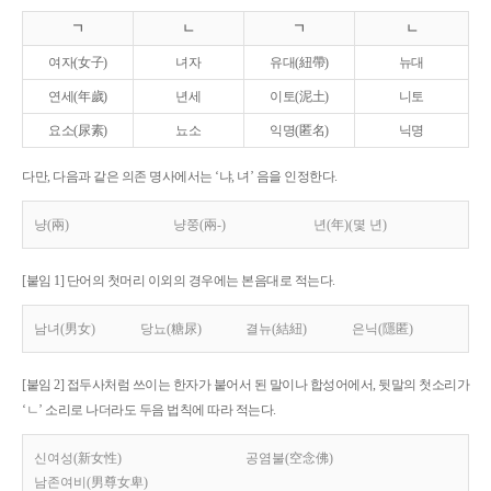
ㄱ
ㄴ
ㄱ
ㄴ
여자(女子)
녀자
유대(紐帶)
뉴대
연세(年歲)
년세
이토(泥土)
니토
요소(尿素)
뇨소
익명(匿名)
닉명
다만, 다음과 같은 의존 명사에서는 ‘냐, 녀’ 음을 인정한다.
냥(兩)
냥쭝(兩-)
년(年)(몇 년)
[붙임 1] 단어의 첫머리 이외의 경우에는 본음대로 적는다.
남녀(男女)
당뇨(糖尿)
결뉴(結紐)
은닉(隱匿)
[붙임 2] 접두사처럼 쓰이는 한자가 붙어서 된 말이나 합성어에서, 뒷말의 첫소리가
‘ㄴ’ 소리로 나더라도 두음 법칙에 따라 적는다.
신여성(新女性)
공염불(空念佛)
남존여비(男尊女卑)