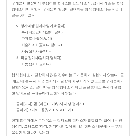
구개음화 현상에서 후행하는 형태소는 반드시 조사, 접미사와 같은 형식
형태소이어야 한다. 구개음화 현상에 관여하는 형식 형태소에는 다음과
같은 것이 있다.
이: 명사 파생 접미사(맏이, 해돋이)
부사 파생 접미사(같이, 굳이)
주격 조사(끝이, 밭이)
서술격 조사(끝이다, 밭이다)
사동 접미사(붙이다)
히: 피동 접미사(걷히다, 닫히다)
사동 접미사(굳히다)
형식 형태소가 결합하지 않은 경우에는 구개음화가 실현되지 않는다. ‘곧
이[고지]’는 부사 파생 접미사가 결합하여 부사가 되었으므로 구개음화가
실현되었지만, ‘곧이어’는 형식 형태소가 아닌 실질 형태소 부사가 결합
한 말이므로 구개음화가 실현되지 않는다.
곧이[고지]: 곧-­(어근)+­-이(부사 파생 접미사)
곧이어[고디어]: 곧(부사)+이어(부사)
현재 표준어에서 구개음화는 형태소와 형태소가 결합할 때 일어나는 현
상이다. 그러므로 ‘마디, 견디다’와 같이 하나의 형태소 내부에서는 구개
음화가 일어나지 않는다.