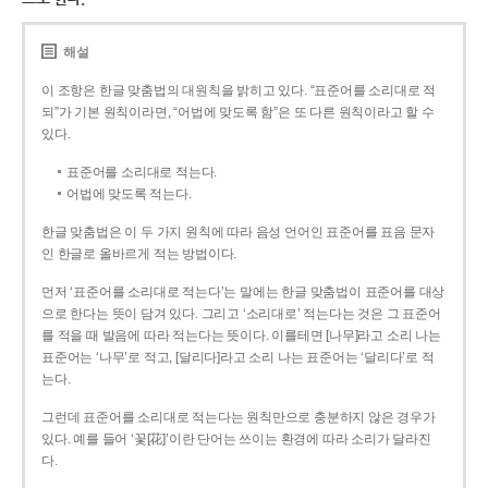
해설
이 조항은 한글 맞춤법의 대원칙을 밝히고 있다. “표준어를 소리대로 적
되”가 기본 원칙이라면, “어법에 맞도록 함”은 또 다른 원칙이라고 할 수
있다.
표준어를 소리대로 적는다.
어법에 맞도록 적는다.
한글 맞춤법은 이 두 가지 원칙에 따라 음성 언어인 표준어를 표음 문자
인 한글로 올바르게 적는 방법이다.
먼저 ‘표준어를 소리대로 적는다’는 말에는 한글 맞춤법이 표준어를 대상
으로 한다는 뜻이 담겨 있다. 그리고 ‘소리대로’ 적는다는 것은 그 표준어
를 적을 때 발음에 따라 적는다는 뜻이다. 이를테면 [나무]라고 소리 나는
표준어는 ‘나무’로 적고, [달리다]라고 소리 나는 표준어는 ‘달리다’로 적
는다.
그런데 표준어를 소리대로 적는다는 원칙만으로 충분하지 않은 경우가
있다. 예를 들어 ‘꽃[花]’이란 단어는 쓰이는 환경에 따라 소리가 달라진
다.