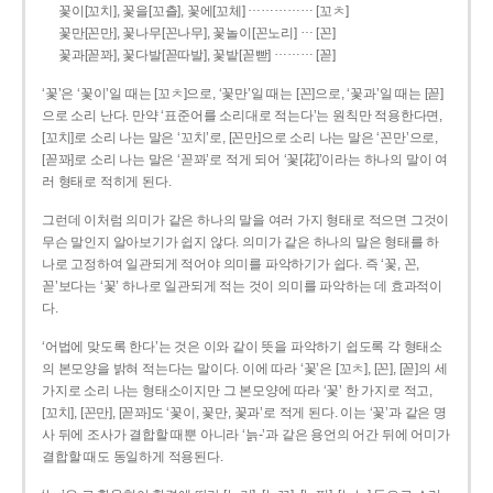
……………
꽃이[꼬치], 꽃을[꼬츨], 꽃에[꼬체]
[꼬ㅊ]
…
꽃만[꼰만], 꽃나무[꼰나무], 꽃놀이[꼰노리]
[꼰]
………
꽃과[꼳꽈], 꽃다발[꼳따발], 꽃밭[꼳빧]
[꼳]
‘꽃’은 ‘꽃이’일 때는 [꼬ㅊ]으로, ‘꽃만’일 때는 [꼰]으로, ‘꽃과’일 때는 [꼳]
으로 소리 난다. 만약 ‘표준어를 소리대로 적는다’는 원칙만 적용한다면,
[꼬치]로 소리 나는 말은 ‘꼬치’로, [꼰만]으로 소리 나는 말은 ‘꼰만’으로,
[꼳꽈]로 소리 나는 말은 ‘꼳꽈’로 적게 되어 ‘꽃[花]’이라는 하나의 말이 여
러 형태로 적히게 된다.
그런데 이처럼 의미가 같은 하나의 말을 여러 가지 형태로 적으면 그것이
무슨 말인지 알아보기가 쉽지 않다. 의미가 같은 하나의 말은 형태를 하
나로 고정하여 일관되게 적어야 의미를 파악하기가 쉽다. 즉 ‘꽃, 꼰,
꼳’보다는 ‘꽃’ 하나로 일관되게 적는 것이 의미를 파악하는 데 효과적이
다.
‘어법에 맞도록 한다’는 것은 이와 같이 뜻을 파악하기 쉽도록 각 형태소
의 본모양을 밝혀 적는다는 말이다. 이에 따라 ‘꽃’은 [꼬ㅊ], [꼰], [꼳]의 세
가지로 소리 나는 형태소이지만 그 본모양에 따라 ‘꽃’ 한 가지로 적고,
[꼬치], [꼰만], [꼳꽈]도 ‘꽃이, 꽃만, 꽃과’로 적게 된다. 이는 ‘꽃’과 같은 명
사 뒤에 조사가 결합할 때뿐 아니라 ‘늙-’과 같은 용언의 어간 뒤에 어미가
결합할 때도 동일하게 적용된다.