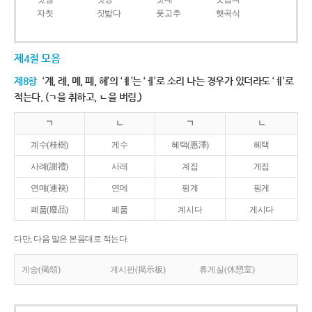
자칫
짓밟다
풋고추
햇곡식
제4절 모음
제8항
‘계, 례, 몌, 폐, 혜’의 ‘ㅖ’는 ‘ㅔ’로 소리 나는 경우가 있더라도 ‘ㅖ’로
적는다. (ㄱ을 취하고, ㄴ을 버림.)
ㄱ
ㄴ
ㄱ
ㄴ
계수(桂樹)
게수
혜택(惠澤)
헤택
사례(謝禮)
사레
계집
게집
연몌(連袂)
연메
핑계
핑게
폐품(廢品)
페품
계시다
게시다
다만, 다음 말은 본음대로 적는다.
게송(偈頌)
게시판(揭示板)
휴게실(休憩室)