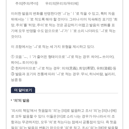
주의[주의/주이]
우리의[우리의/우리에]
이러한 발음의 변화를 반영한다면 ‘ㅢ’는 ‘ㅣ’로 적을 수 있고, 특히 자음
뒤에서는 ‘ㅣ’로 적도록 해야 할 것이다. 그러나 이미 익숙해진 표기인 ‘희
망, 주의’를 ‘히망, 주이’로 적는 것은 공감하기 어렵고 발음의 변화를 표
기에 모두 반영할 수도 없으므로 ‘ㅢ’가 ‘ㅣ’로 소리 나더라도 ‘ㅢ’로 적는
것이다.
이 조항에서는 ‘ㅢ’로 적는 세 가지 유형을 제시하고 있다.
① 모음 ‘ㅡ, ㅣ’가 줄어든 형태이므로 ‘ㅢ’로 적는 경우: 씌어(←쓰이어),
틔어(←트이어) 등
② 한자어이므로 ‘ㅢ’로 적는 경우: 의의(意義), 희망(希望), 유희(遊戱) 등
③ 발음과 표기의 전통에 따라 ‘ㅢ’로 적는 경우: 무늬, 하늬바람, 늴리리,
닁큼 등
더 알아보기
‘의’의 발음
‘의사의 책임’에서 첫음절의 ‘의’는 [의]로 발음하고 조사 ‘의’는 [의]나 [에]
로 모두 발음할 수 있다. 이들은 [이]로 소리 나는 경우가 아니라서 이 조
항과는 무관하지만, 모두 ‘의’로 적는다는 점에서 공통점이 있다. 즉 첫음
절의 ‘의’는 발음의 변화가 없으므로 ‘의’로 적고, 조사 ‘의’는 [에]로 발음할