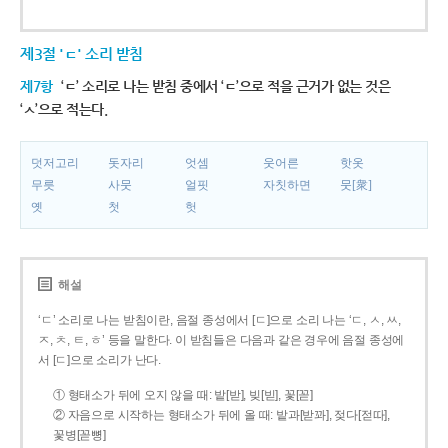
제3절 'ㄷ' 소리 받침
제7항
‘ㄷ’ 소리로 나는 받침 중에서 ‘ㄷ’으로 적을 근거가 없는 것은
‘ㅅ’으로 적는다.
덧저고리
돗자리
엇셈
웃어른
핫옷
무릇
사뭇
얼핏
자칫하면
뭇[衆]
옛
첫
헛
해설
‘ㄷ’ 소리로 나는 받침이란, 음절 종성에서 [ㄷ]으로 소리 나는 ‘ㄷ, ㅅ, ㅆ,
ㅈ, ㅊ, ㅌ, ㅎ’ 등을 말한다. 이 받침들은 다음과 같은 경우에 음절 종성에
서 [ㄷ]으로 소리가 난다.
① 형태소가 뒤에 오지 않을 때: 밭[받], 빚[빋], 꽃[꼳]
② 자음으로 시작하는 형태소가 뒤에 올 때: 밭과[받꽈], 젖다[젇따],
꽃병[꼳뼝]