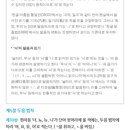
수 있지만 [의]가 원칙이므로 ‘의’로 적는다.
‘한글 마춤법 통일안(1933)’에서는 ‘긔챠, 일긔’와 같이 언어 현실에서 멀
어진 표기를 ‘기차(汽車), 일기(日氣)’로 적을 것을 규정하였다. 그러나 ‘희
망, 주의’는 [의]로 발음되므로 표기도 ‘ㅢ’로 한다고 규정하였다. ‘한글 맞
춤법(1988)’에서는 발음의 변화는 인정하면서 표기는 기존대로 유지하
였다.
‘늬’의 발음과 표기
‘늴리리, 무늬’ 등의 ‘늬’를 ‘니’로 읽지만 표기는 ‘늬’로 하는 것을 ‘ㄴ’의 음
가와 관련하여 설명하기도 한다. ‘무늬’의 ‘ㄴ’은 ‘어머니’의 ‘ㄴ’과 음가가
다르므로 이를 고려하여 ‘늬’로 적는다는 견해이다. 이에 따르면 ‘ㄴ’은
‘ㅣ(ㅑ, ㅕ, ㅛ, ㅠ)’와 결합하면 ‘어머니, 읽으니까’에서의 [니]처럼 경구개
음(硬口蓋音) [ɲ]으로 발음되지만, ‘늴리리, 무늬’ 등의 ‘늬’에서는 구개음
화하지 않은 ‘ㄴ’, 곧 치경음(齒莖音) [n]으로 발음된다. 이를 고려하여 ‘늴
리리, 무늬’ 등에서는 전통적인 표기대로 ‘늬’로 적는다고 본다.
제5절 두음 법칙
제10항
한자음 ‘녀, 뇨, 뉴, 니’가 단어 첫머리에 올 적에는, 두음 법칙에
따라 ‘여, 요, 유, 이’로 적는다. (ㄱ을 취하고, ㄴ을 버림.)