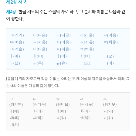
제2장 자모
제4항
한글 자모의 수는 스물넉 자로 하고, 그 순서와 이름은 다음과 같
이 정한다.
ㄱ(기역)
ㄴ(니은)
ㄷ(디귿)
ㄹ(리을)
ㅁ(미음)
ㅂ(비읍)
ㅅ(시옷)
ㅇ(이응)
ㅈ(지읒)
ㅊ(치읓)
ㅋ(키읔)
ㅌ(티읕)
ㅍ(피읖)
ㅎ(히읗)
ㅏ(아)
ㅑ(야)
ㅓ(어)
ㅕ(여)
ㅗ(오)
ㅛ(요)
ㅜ(우)
ㅠ(유)
ㅡ(으)
ㅣ(이)
[붙임 1] 위의 자모로써 적을 수 없는 소리는 두 개 이상의 자모를 어울러서 적되, 그
순서와 이름은 다음과 같이 정한다.
ㄲ
ㄸ
ㅃ
ㅆ
ㅉ
(쌍기역)
(쌍디귿)
(쌍비읍)
(쌍시옷)
(쌍지읒)
ㅐ(애)
ㅒ(얘)
ㅔ(에)
ㅖ(예)
ㅘ(와)
ㅙ(왜)
ㅚ(외)
ㅝ(워)
ㅞ(웨)
ㅟ(위)
ㅢ(의)