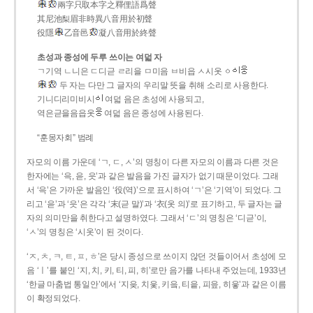
兩字只取本字之釋俚語爲聲
其尼池梨眉非時異八音用於初聲
役隱
乙音邑
凝八音用於終聲
초성과 종성에 두루 쓰이는 여덟 자
ㄱ기역 ㄴ니은 ㄷ디귿 ㄹ리을 ㅁ미음 ㅂ비읍 ㅅ시옷 ㆁ
두 자는 다만 그 글자의 우리말 뜻을 취해 소리로 사용한다.
기니디리미비시
여덟 음은 초성에 사용되고,
역은귿을음읍옷
여덟 음은 종성에 사용된다.
“훈몽자회” 범례
자모의 이름 가운데 ‘ㄱ, ㄷ, ㅅ’의 명칭이 다른 자모의 이름과 다른 것은
한자에는 ‘윽, 읃, 읏’과 같은 발음을 가진 글자가 없기 때문이었다. 그래
서 ‘윽’은 가까운 발음인 ‘役(역)’으로 표시하여 ‘ㄱ’은 ‘기역’이 되었다. 그
리고 ‘읃’과 ‘읏’은 각각 ‘末(귿 말)’과 ‘衣(옷 의)’로 표기하고, 두 글자는 글
자의 의미만을 취한다고 설명하였다. 그래서 ‘ㄷ’의 명칭은 ‘디귿’이,
‘ㅅ’의 명칭은 ‘시옷’이 된 것이다.
‘ㅈ, ㅊ, ㅋ, ㅌ, ㅍ, ㅎ’은 당시 종성으로 쓰이지 않던 것들이어서 초성에 모
음 ‘ㅣ’를 붙인 ‘지, 치, 키, 티, 피, 히’로만 음가를 나타내 주었는데, 1933년
‘한글 마춤법 통일안’에서 ‘지읒, 치읓, 키읔, 티읕, 피읖, 히읗’과 같은 이름
이 확정되었다.