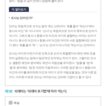
생이’, ‘밥을’과 같이 언제나 앞말에 붙여 쓴다.
더 알아보기
조사는 단어인가?
단어는 독립적으로 쓰이는 말의 최소 단위이다. 예를 들어 ‘먹는다’에서
동사의 어간 ‘먹-­’이나 어미 ‘­-는다’는 독립적으로 쓰이지 못하므로 단어가
아니다. 그래서 동사나 형용사의 어간과 여기에 결합하는 어미는 단어가
아니다. 동사의 어간이나 형용사의 어간은 어미와 서로 결합해야만 단어
가 된다. 예를 들어 ‘먹-’, ‘-는다’는 단어가 아니지만 ‘먹는다’는 단어이다.
조사는 어미와 마찬가지로 단독으로 쓰이지 못할뿐더러 체언 뒤에 연결
되어 실현된다는 점에서 일반적인 단어와는 차이가 있다. 그렇지만 조사
는 결합한 체언과 분리해도 체언이 자립성을 유지한다. ‘밥을’을 ‘밥’과
‘을’로 분리해도 ‘밥’은 여전히 자립적이다. 이러한 점은 동사나 형용사의
어간과 어미를 분리하면 어간과 어미가 모두 자립성을 잃는 것과 다른 점
이다. 이러한 이유로 조사는 어미보다는 단어에 가깝다고 할 수 있다.
제3항
외래어는 ‘외래어 표기법’에 따라 적는다.
해설