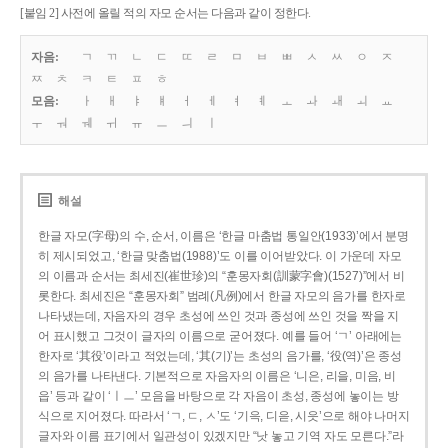
[붙임 2] 사전에 올릴 적의 자모 순서는 다음과 같이 정한다.
자음:
ㄱ
ㄲ
ㄴ
ㄷ
ㄸ
ㄹ
ㅁ
ㅂ
ㅃ
ㅅ
ㅆ
ㅇ
ㅈ
ㅉ
ㅊ
ㅋ
ㅌ
ㅍ
ㅎ
모음:
ㅏ
ㅐ
ㅑ
ㅒ
ㅓ
ㅔ
ㅕ
ㅖ
ㅗ
ㅘ
ㅙ
ㅚ
ㅛ
ㅜ
ㅝ
ㅞ
ㅟ
ㅠ
ㅡ
ㅢ
ㅣ
해설
한글 자모(字母)의 수, 순서, 이름은 ‘한글 마춤법 통일안(1933)’에서 분명
히 제시되었고, ‘한글 맞춤법(1988)’도 이를 이어받았다. 이 가운데 자모
의 이름과 순서는 최세진(崔世珍)의 “훈몽자회(訓蒙字會)(1527)”에서 비
롯한다. 최세진은 “훈몽자회” 범례(凡例)에서 한글 자모의 음가를 한자로
나타냈는데, 자음자의 경우 초성에 쓰인 것과 종성에 쓰인 것을 짝을 지
어 표시했고 그것이 글자의 이름으로 굳어졌다. 예를 들어 ‘ㄱ’ 아래에는
한자로 ‘其役’이라고 적었는데, ‘其(기)’는 초성의 음가를, ‘役(역)’은 종성
의 음가를 나타낸다. 기본적으로 자음자의 이름은 ‘니은, 리을, 미음, 비
읍’ 등과 같이 ‘ㅣㅡ’ 모음을 바탕으로 각 자음이 초성, 종성에 놓이는 방
식으로 지어졌다. 따라서 ‘ㄱ, ㄷ, ㅅ’도 ‘기윽, 디읃, 시읏’으로 해야 나머지
글자와 이름 표기에서 일관성이 있겠지만 “낫 놓고 기역 자도 모른다.”라