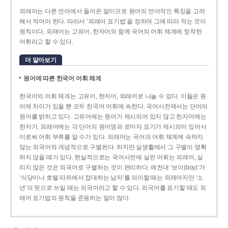
외래어는 다른 언어에서 들어온 말이므로 원어의 언어적인 특징을 고려
해서 적어야 한다. 따라서 ‘외래어 표기법’을 정하여 그에 따라 적는 것이
원칙이다. 외래어는 고유어, 한자어와 함께 국어의 어휘 체계에 정착한
어휘라고 할 수 있다.
더 알아보기
원어에 따른 한국어 어휘 체계
한국어의 어휘 체계는 고유어, 한자어, 외래어로 나눌 수 있다. 이들은 원
어에 차이가 있을 뿐 모두 한국어 어휘에 속한다. 국어사전에서는 단어의
원어를 밝히고 있다. 고유어에는 원어가 제시되어 있지 않고 한자어에는
한자가, 외래어에는 각 단어의 원어명과 로마자 표기가 제시되어 있어서
이로써 어휘 부류를 알 수가 있다. 외래어는 국어의 어휘 체계에 속하지
않는 외국어와 개념적으로 구별된다. 하지만 실생활에서 그 구별이 명확
하지 않을 때가 있다. 현실적으로는 국어사전에 실린 어휘는 외래어, 실
리지 않은 것은 외국어로 구별하는 것이 편리하다. 예컨대 ‘보이(boy)’가
‘식당이나 호텔 따위에서 접대하는 남자’를 의미할 때는 외래어지만 ‘소
년’의 뜻으로 쓰일 때는 외국어라고 할 수 있다. 외국어를 표기할 때도 외
래어 표기법의 원칙을 준용하는 일이 많다.