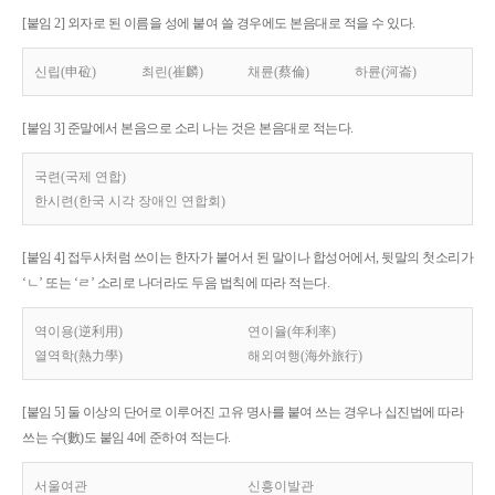
[붙임 2] 외자로 된 이름을 성에 붙여 쓸 경우에도 본음대로 적을 수 있다.
신립(申砬)
최린(崔麟)
채륜(蔡倫)
하륜(河崙)
[붙임 3] 준말에서 본음으로 소리 나는 것은 본음대로 적는다.
국련(국제 연합)
한시련(한국 시각 장애인 연합회)
[붙임 4] 접두사처럼 쓰이는 한자가 붙어서 된 말이나 합성어에서, 뒷말의 첫소리가
‘ㄴ’ 또는 ‘ㄹ’ 소리로 나더라도 두음 법칙에 따라 적는다.
역이용(逆利用)
연이율(年利率)
열역학(熱力學)
해외여행(海外旅行)
[붙임 5] 둘 이상의 단어로 이루어진 고유 명사를 붙여 쓰는 경우나 십진법에 따라
쓰는 수(數)도 붙임 4에 준하여 적는다.
서울여관
신흥이발관