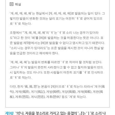
해설
‘계, 례, 몌, 폐, 혜’는 현실에서 [게, 레, 메, 페, 헤]로 발음되는 일이 있다. 그
렇지만 발음이 변화한 것과는 달리 표기는 여전히 ‘ㅖ’로 굳어져 있으므
로 ‘ㅖ’로 적는다.
조항에서 “‘계, 례, 몌, 폐, 혜’의 ‘ㅖ’는 ‘ㅔ’로 소리 나는 경우가 있더라
도”라고 한 것이 ‘례’를 [레]로 발음하는 것을 허용한다는 뜻은 아니다. 표
준 발음법 제5항에서는 [레]로 발음할 수 없다고 명시하고 있기 때문이다.
“소리 나는 경우가 있더라도”는 표준 발음을 제시한 것이 아니라 현실 발
음을 언급한 것이라고 해석해야 한다.
‘계, 몌, 폐, 혜’는 발음의 변화를 따르면 ‘ㅔ’로 적어야 할 것처럼 보인다.
그러나 ‘ㅖ’의 발음이 완전히 사라졌다고 할 수 없고 철자와 발음이 반드
시 일치하는 것도 아니다. 또한 사람들이 여전히 표기를 ‘ㅖ’로 인식하므
로 ‘ㅖ’로 적는다.
다만, 한자 ‘偈, 揭, 憩’는 본음이 [게]이므로 ‘ㅔ’로 적는다. 따라서 ‘게구(偈
句), 게제(偈諦), 게기(揭記), 게방(揭榜), 게양(揭揚), 게재(揭載), 게판(揭
板), 게류(憩流), 게식(憩息), 게휴(憩休)’ 등도 ‘게’로 적는다.
제9항
‘의’나, 자음을 첫소리로 가지고 있는 음절의 ‘ㅢ’는 ‘ㅣ’로 소리 나