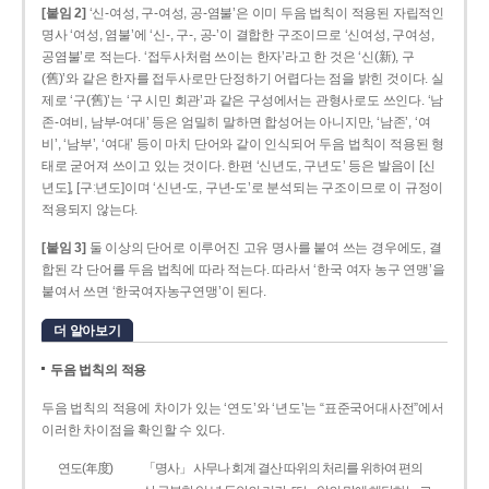
[붙임 2]
‘신-여성, 구-여성, 공-염불’은 이미 두음 법칙이 적용된 자립적인
명사 ‘여성, 염불’에 ‘신-, 구-, 공-’이 결합한 구조이므로 ‘신여성, 구여성,
공염불’로 적는다. ‘접두사처럼 쓰이는 한자’라고 한 것은 ‘신(新), 구
(舊)’와 같은 한자를 접두사로만 단정하기 어렵다는 점을 밝힌 것이다. 실
제로 ‘구(舊)’는 ‘구 시민 회관’과 같은 구성에서는 관형사로도 쓰인다. ‘남
존­-여비, 남부-­여대’ 등은 엄밀히 말하면 합성어는 아니지만, ‘남존’, ‘여
비’, ‘남부’, ‘여대’ 등이 마치 단어와 같이 인식되어 두음 법칙이 적용된 형
태로 굳어져 쓰이고 있는 것이다. 한편 ‘신년도, 구년도’ 등은 발음이 [신
년도], [구ː년도]이며 ‘신년­-도, 구년-­도’로 분석되는 구조이므로 이 규정이
적용되지 않는다.
[붙임 3]
둘 이상의 단어로 이루어진 고유 명사를 붙여 쓰는 경우에도, 결
합된 각 단어를 두음 법칙에 따라 적는다. 따라서 ‘한국 여자 농구 연맹’을
붙여서 쓰면 ‘한국여자농구연맹’이 된다.
더 알아보기
두음 법칙의 적용
두음 법칙의 적용에 차이가 있는 ‘연도’와 ‘년도’는 “표준국어대사전”에서
이러한 차이점을 확인할 수 있다.
연도(年度)
「명사」 사무나 회계 결산 따위의 처리를 위하여 편의