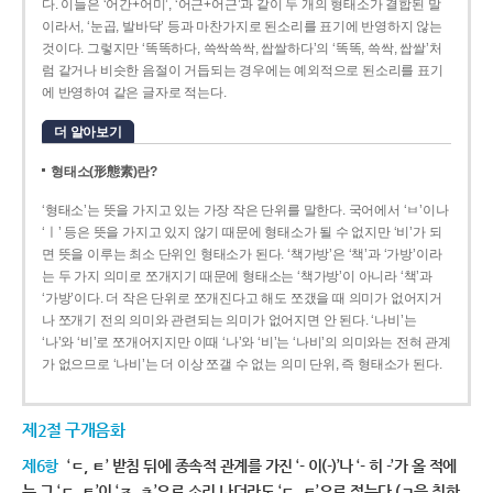
다. 이들은 ‘어간+어미’, ‘어근+어근’과 같이 두 개의 형태소가 결합된 말
이라서, ‘눈곱, 발바닥’ 등과 마찬가지로 된소리를 표기에 반영하지 않는
것이다. 그렇지만 ‘똑똑하다, 쓱싹쓱싹, 쌉쌀하다’의 ‘똑똑, 쓱싹, 쌉쌀’처
럼 같거나 비슷한 음절이 거듭되는 경우에는 예외적으로 된소리를 표기
에 반영하여 같은 글자로 적는다.
더 알아보기
형태소(形態素)란?
‘형태소’는 뜻을 가지고 있는 가장 작은 단위를 말한다. 국어에서 ‘ㅂ’이나
‘ㅣ’ 등은 뜻을 가지고 있지 않기 때문에 형태소가 될 수 없지만 ‘비’가 되
면 뜻을 이루는 최소 단위인 형태소가 된다. ‘책가방’은 ‘책’과 ‘가방’이라
는 두 가지 의미로 쪼개지기 때문에 형태소는 ‘책가방’이 아니라 ‘책’과
‘가방’이다. 더 작은 단위로 쪼개진다고 해도 쪼갰을 때 의미가 없어지거
나 쪼개기 전의 의미와 관련되는 의미가 없어지면 안 된다. ‘나비’는
‘나’와 ‘비’로 쪼개어지지만 이때 ‘나’와 ‘비’는 ‘나비’의 의미와는 전혀 관계
가 없으므로 ‘나비’는 더 이상 쪼갤 수 없는 의미 단위, 즉 형태소가 된다.
제2절 구개음화
제6항
‘ㄷ, ㅌ’ 받침 뒤에 종속적 관계를 가진 ‘- 이(-)’나 ‘- 히 -’가 올 적에
는 그 ‘ㄷ, ㅌ’이 ‘ㅈ, ㅊ’으로 소리 나더라도 ‘ㄷ, ㅌ’으로 적는다.(ㄱ을 취하