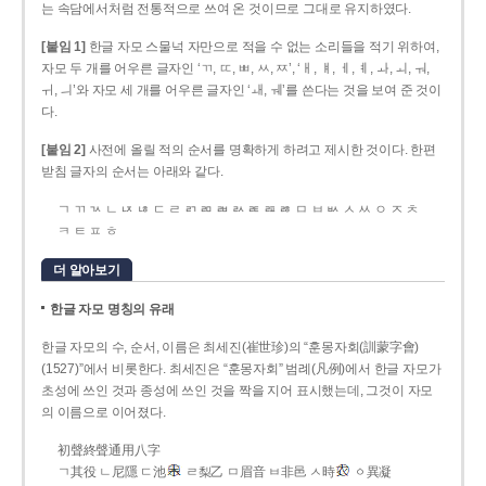
는 속담에서처럼 전통적으로 쓰여 온 것이므로 그대로 유지하였다.
[붙임 1]
한글 자모 스물넉 자만으로 적을 수 없는 소리들을 적기 위하여,
자모 두 개를 어우른 글자인 ‘ㄲ, ㄸ, ㅃ, ㅆ, ㅉ’, ‘ㅐ, ㅒ, ㅔ, ㅖ, ㅘ, ㅚ, ㅝ,
ㅟ, ㅢ’와 자모 세 개를 어우른 글자인 ‘ㅙ, ㅞ’를 쓴다는 것을 보여 준 것이
다.
[붙임 2]
사전에 올릴 적의 순서를 명확하게 하려고 제시한 것이다. 한편
받침 글자의 순서는 아래와 같다.
ㄱ ㄲ ㄳ ㄴ ㄵ ㄶ ㄷ ㄹ ㄺ ㄻ ㄼ ㄽ ㄾ ㄿ ㅀ ㅁ ㅂ ㅄ ㅅ ㅆ ㅇ ㅈ ㅊ
ㅋ ㅌ ㅍ ㅎ
더 알아보기
한글 자모 명칭의 유래
한글 자모의 수, 순서, 이름은 최세진(崔世珍)의 “훈몽자회(訓蒙字會)
(1527)”에서 비롯한다. 최세진은 “훈몽자회” 범례(凡例)에서 한글 자모가
초성에 쓰인 것과 종성에 쓰인 것을 짝을 지어 표시했는데, 그것이 자모
의 이름으로 이어졌다.
初聲終聲通用八字
ㄱ其役 ㄴ尼隱 ㄷ池
ㄹ梨乙 ㅁ眉音 ㅂ非邑 ㅅ時
ㆁ異凝