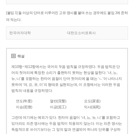
[붙임 3] 둘 이상의 단어로 이루어진 고유 명사를 붙여 쓰는 경우에도 붙임 2에 준하
여 적는다.
한국여자대학
대한요소비료회사
해설
제10항~제12항에서는 국어의 두음 법칙을 규정하였다. 두음 법칙은 단
어의 첫머리에 특정한 소리가 출현하지 못하는 현상을 말한다. ‘녀, 뇨,
뉴, 니’를 포함하는 한자어 음절이 단어 첫머리에 올 때는 ‘ㄴ’이 나타나지
못하여 ‘여, 요, 유, 이’의 형태로 실현되는데, 이 조항에서는 이러한 두음
법칙의 내용을 규정하였다.
연도(年度)
열반(涅槃)
요도(尿道)
이승(尼僧)
이공(泥工)
익사(溺死)
그런데 여기에는 예외가 있다. 한자어 음절이 ‘녀, 뇨, 뉴, 니’를 포함하고
있더라도 의존 명사에는 두음 법칙이 적용되지 않는다. 이는 의존 명사는
독립적으로 쓰이기보다는 그 앞의 말과 연결되어 하나의 단위를 구성하