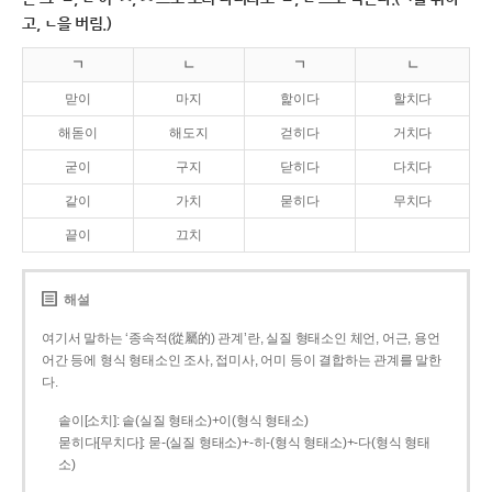
고, ㄴ을 버림.)
ㄱ
ㄴ
ㄱ
ㄴ
맏이
마지
핥이다
할치다
해돋이
해도지
걷히다
거치다
굳이
구지
닫히다
다치다
같이
가치
묻히다
무치다
끝이
끄치
해설
여기서 말하는 ‘종속적(從屬的) 관계’란, 실질 형태소인 체언, 어근, 용언
어간 등에 형식 형태소인 조사, 접미사, 어미 등이 결합하는 관계를 말한
다.
솥이[소치]: 솥(실질 형태소)+이(형식 형태소)
묻히다[무치다]: 묻­-(실질 형태소)+­-히­-(형식 형태소)+-다(형식 형태
소)