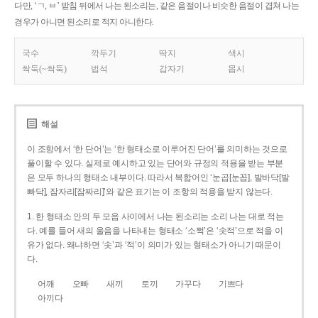
다만, ‘ㄱ, ㅂ’ 받침 뒤에서 나는 된소리는, 같은 음절이나 비슷한 음절이 겹쳐 나는
경우가 아니면 된소리로 적지 아니한다.
국수
깍두기
딱지
색시
싹둑(~싹둑)
법석
갑자기
몹시
해설
이 조항에서 ‘한 단어’는 ‘한 형태소로 이루어진 단어’를 의미하는 것으로
풀이할 수 있다. 실제로 예시하고 있는 단어와 규정의 적용을 받는 부분
은 모두 하나의 형태소 내부이다. 따라서 복합어인 ‘눈곱[눈꼽], 발바닥[발
빠닥], 잠자리[잠짜리]’와 같은 표기는 이 조항의 적용을 받지 않는다.
1. 한 형태소 안의 두 모음 사이에서 나는 된소리는 소리 나는 대로 적는
다. 예를 들어 새의 울음을 나타내는 형태소 ‘소쩍’은 ‘솟적’으로 적을 이
유가 없다. 왜냐하면 ‘솟’과 ‘적’이 의미가 있는 형태소가 아니기 때문이
다.
어깨
오빠
새끼
토끼
가꾸다
기쁘다
아끼다