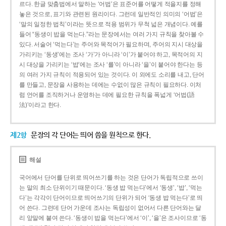
르다. 한글 맞춤법에서 말하는 ‘어법’은 표준어를 어떻게 적을지를 정해
놓은 것으로, 표기와 관련된 원리이다. 그런데 일반적인 의미의 ‘어법’은
‘말의 일정한 법칙’이라는 뜻으로 적용 범위가 무척 넓은 개념이다. 예를
들어 “동생이 밥을 먹는다.”라는 문장에서는 여러 가지 규칙을 찾아볼 수
있다. 서술어 ‘먹는다’는 주어와 목적어가 필요하며, 주어의 지시 대상을
가리키는 ‘동생’에는 조사 ‘가’가 아니라 ‘이’가 붙어야 하고, 목적어의 지
시 대상을 가리키는 ‘밥’에는 조사 ‘를’이 아니라 ‘을’이 붙어야 한다는 등
의 여러 가지 규칙이 적용되어 있는 것이다. 이 외에도 소리를 내고, 단어
를 만들고, 문장을 사용하는 데에는 수없이 많은 규칙이 필요하다. 이처
럼 언어를 조직하거나 운영하는 데에 필요한 규칙을 폭넓게 ‘어법(語
法)’이라고 한다.
제2항
문장의 각 단어는 띄어 씀을 원칙으로 한다.
해설
국어에서 단어를 단위로 띄어쓰기를 하는 것은 단어가 독립적으로 쓰이
는 말의 최소 단위이기 때문이다. ‘동생 밥 먹는다’에서 ‘동생’, ‘밥’, ‘먹는
다’는 각각이 단어이므로 띄어쓰기의 단위가 되어 ‘동생 밥 먹는다’로 띄
어 쓴다. 그런데 단어 가운데 조사는 독립성이 없어서 다른 단어와는 달
리 앞말에 붙여 쓴다. ‘동생이 밥을 먹는다’에서 ‘이’, ‘을’은 조사이므로 ‘동