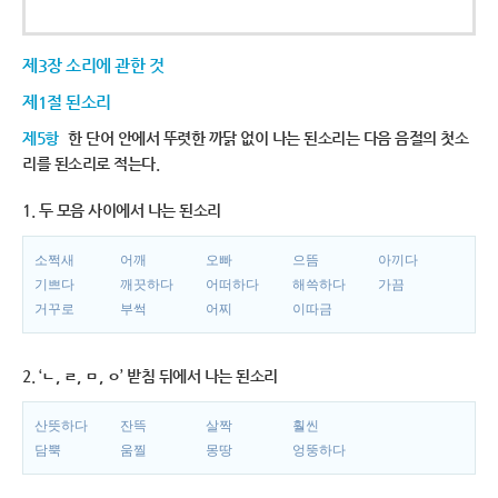
제3장 소리에 관한 것
제1절 된소리
제5항
한 단어 안에서 뚜렷한 까닭 없이 나는 된소리는 다음 음절의 첫소
리를 된소리로 적는다.
1. 두 모음 사이에서 나는 된소리
소쩍새
어깨
오빠
으뜸
아끼다
기쁘다
깨끗하다
어떠하다
해쓱하다
가끔
거꾸로
부썩
어찌
이따금
2. ‘ㄴ, ㄹ, ㅁ, ㅇ’ 받침 뒤에서 나는 된소리
산뜻하다
잔뜩
살짝
훨씬
담뿍
움찔
몽땅
엉뚱하다