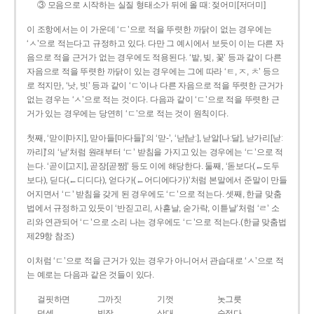
③ 모음으로 시작하는 실질 형태소가 뒤에 올 때: 젖어미[저더미]
이 조항에서는 이 가운데 ‘ㄷ’으로 적을 뚜렷한 까닭이 없는 경우에는
‘ㅅ’으로 적는다고 규정하고 있다. 다만 그 예시에서 보듯이 이는 다른 자
음으로 적을 근거가 없는 경우에도 적용된다. ‘밭, 빚, 꽃’ 등과 같이 다른
자음으로 적을 뚜렷한 까닭이 있는 경우에는 그에 따라 ‘ㅌ, ㅈ, ㅊ’ 등으
로 적지만, ‘낫, 빗’ 등과 같이 ‘ㄷ’이나 다른 자음으로 적을 뚜렷한 근거가
없는 경우는 ‘ㅅ’으로 적는 것이다. 다음과 같이 ‘ㄷ’으로 적을 뚜렷한 근
거가 있는 경우에는 당연히 ‘ㄷ’으로 적는 것이 원칙이다.
첫째, ‘맏이[마지], 맏아들[마다들]’의 ‘맏-’, ‘낟[낟ː], 낟알[나ː달], 낟가리[낟ː
까리]’의 ‘낟’처럼 원래부터 ‘ㄷ’ 받침을 가지고 있는 경우에는 ‘ㄷ’으로 적
는다. ‘곧이[고지], 곧장[곧짱]’ 등도 이에 해당한다. 둘째, ‘돋보다(←도두
보다), 딛다(←디디다), 얻다가(←어디에다가)’처럼 본말에서 준말이 만들
어지면서 ‘ㄷ’ 받침을 갖게 된 경우에도 ‘ㄷ’으로 적는다. 셋째, 한글 맞춤
법에서 규정하고 있듯이 ‘반짇고리, 사흗날, 숟가락, 이튿날’처럼 ‘ㄹ’ 소
리와 연관되어 ‘ㄷ’으로 소리 나는 경우에도 ‘ㄷ’으로 적는다.(한글 맞춤법
제29항 참조)
이처럼 ‘ㄷ’으로 적을 근거가 있는 경우가 아니어서 관습대로 ‘ㅅ’으로 적
는 예로는 다음과 같은 것들이 있다.
걸핏하면
그까짓
기껏
놋그릇
덧셈
빗장
삿대
숫접다