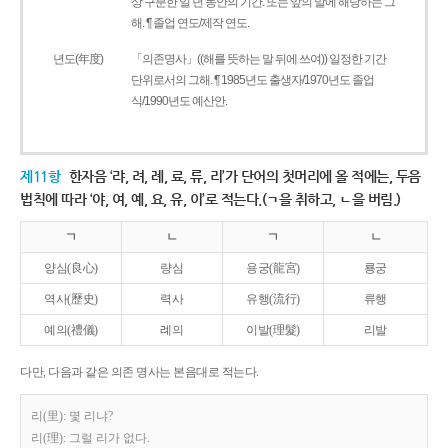
상 구분한 일 년 동안의 기간. 또는 앞의 말에 해당하는 그
해. ¶ 졸업 연도/제작 연도.
년도(年度)
「의존명사」((해를 뜻하는 말 뒤에 쓰여)) 일정한 기간
단위로서의 그해. ¶ 1985년도 출생자/1970년도 졸업
식/1990년도 예산안.
제11항
한자음 ‘랴, 려, 례, 료, 류, 리’가 단어의 첫머리에 올 적에는, 두음
법칙에 따라 ‘야, 여, 예, 요, 유, 이’로 적는다.(ㄱ을 취하고, ㄴ을 버림.)
ㄱ
ㄴ
ㄱ
ㄴ
양심(良心)
량심
용궁(龍宮)
룡궁
역사(歷史)
력사
유행(流行)
류행
예의(禮儀)
례의
이발(理髮)
리발
다만, 다음과 같은 의존 명사는 본음대로 적는다.
리(里): 몇 리냐?
리(理): 그럴 리가 없다.