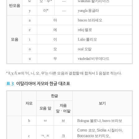
w
오ㆍ우*
―
walkirias 왈키리아스
반모음
y
이*
―
yungla 융글라
a
아
braceo 브라세오
e
에
reloj 렐로
모음
i
이
Lulio 룰리오
o
오
ocal 오칼
u
우
viudedad 비우데다드
* ll, y, ñ, w의 '이, 니, 오, 우'는 다른 모음과 결합할 때 합쳐서 1 음절로 적는다.
표 3
이탈리아어 자모와 한글 대조표
한글
자모
보기
자음
모음 앞
앞ㆍ어말
b
ㅂ
브
Bologna 볼로냐, bravo 브라보
Como 코모, Sicilia 시칠리아,
c
ㅋ, ㅊ
크
Boccaccio 보카치오,