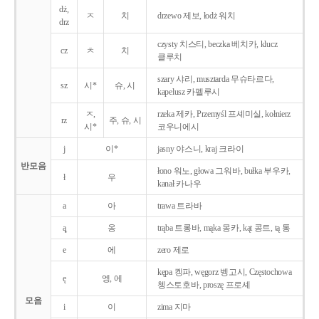
dż,
ㅈ
치
drzewo 제보, łodż 워치
drz
czysty 치스티, beczka 베치카, klucz
cz
ㅊ
치
클루치
szary 샤리, musztarda 무슈타르다,
sz
시*
슈, 시
kapelusz 카펠루시
ㅈ,
rzeka 제카, Przemyśl 프셰미실, kołnierz
rz
주, 슈, 시
시*
코우니에시
j
이*
jasny 야스니, kraj 크라이
반모음
łono 워노, głowa 그워바, bułka 부우카,
ł
우
kanał 카나우
a
아
trawa 트라바
ą̨
옹
trąba 트롱바, mąka 몽카, kąt 콩트, tą 통
e
에
zero 제로
kępa 켕파, węgorz 벵고시, Częstochowa
ę
엥, 에
쳉스토호바, proszę 프로셰
모음
i
이
zima 지마