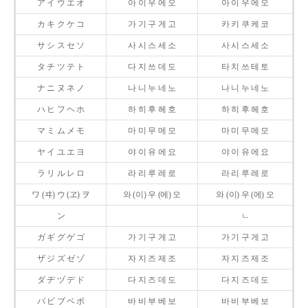
ア イ ウ エ オ
아 이 우 에 오
아 이 우 에 오
カ キ ク ケ コ
가 기 구 게 고
카 키 쿠 케 코
サ シ ス セ ソ
사 시 스 세 소
사 시 스 세 소
タ チ ツ テ ト
다 지 쓰 데 도
타 치 쓰 테 토
ナ ニ ヌ ネ ノ
나 니 누 네 노
나 니 누 네 노
ハ ヒ フ ヘ ホ
하 히 후 헤 호
하 히 후 헤 호
マ ミ ム メ モ
마 미 무 메 모
마 미 무 메 모
ヤ イ ユ エ ヨ
야 이 유 에 요
야 이 유 에 요
ラ リ ル レ ロ
라 리 루 레 로
라 리 루 레 로
ワ (ヰ) ウ (ヱ) ヲ
와 (이) 우 (에) 오
와 (이) 우 (에) 오
ン
ㄴ
ガ ギ グ ゲ ゴ
가 기 구 게 고
가 기 구 게 고
ザ ジ ズ ゼ ゾ
자 지 즈 제 조
자 지 즈 제 조
ダ ヂ ヅ デ ド
다 지 즈 데 도
다 지 즈 데 도
バ ビ ブ ベ ボ
바 비 부 베 보
바 비 부 베 보