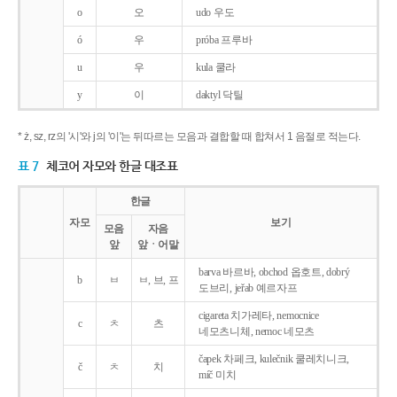
o
오
udo 우도
ó
우
próba 프루바
u
우
kula 쿨라
y
이
daktyl 닥틸
* ż, sz, rz의 '시'와 j의 '이'는 뒤따르는 모음과 결합할 때 합쳐서 1 음절로 적는다.
표 7
체코어 자모와 한글 대조표
한글
자모
보기
모음
자음
앞
앞ㆍ어말
barva 바르바, obchod 옵호트, dobrý
b
ㅂ
ㅂ, 브, 프
도브리, jeřab 예르자프
cigareta 치가레타, nemocnice
c
ㅊ
츠
네모츠니체, nemoc 네모츠
čapek 차페크, kulečnik 쿨레치니크,
č
ㅊ
치
míč 미치