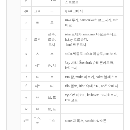
스트로프
qu
크ㅂ
ㅡ
quasi 크바시
ruka 루카, harmonika 하르모니카, mír
r
ㄹ
르
미르
르주,
řeka 르제카, námořník 나모르주니크,
ř
르ㅈ
르슈,
hořký 호르슈키,
르시
kouř 코우르시
s
ㅅ
스
sedlo 세들로, máslo 마슬로, nos 노스
šaty 샤티, Šternberk 슈테른베르크,
š
시*
슈, 시
koš 코시
t
ㅌ
트
tam 탐, matka 마트카, bolest 볼레스트
t'
티*
티
tělo 텔로, štěstí 슈테스티, obět' 오베티
vysoký 비소키, knihovna 크니호브나,
v
ㅂ
브, 프
kov 코프
w
ㅂ
브, 프
ㄱㅅ,
x**
ㄱ스
xerox 제록스, saxofón 삭소폰
ㅈ