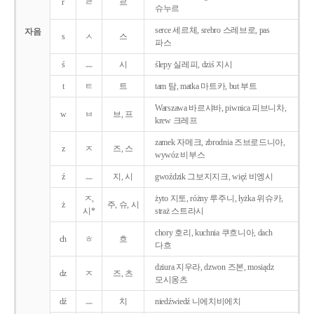
r
ㄹ
르
슈누르
serce 세르체, srebro 스레브로, pas
자음
s
ㅅ
스
파스
ś
ㅡ
시
ślepy 실레피, dziś 지시
t
ㅌ
트
tam 탐, matka 마트카, but 부트
Warszawa 바르샤바, piwnica 피브니차,
w
ㅂ
브, 프
krew 크레프
zamek 자메크, zbrodnia 즈브로드니아,
z
ㅈ
즈, 스
wywóz 비부스
ź
ㅡ
지, 시
gwoździk 그보지지크, więź 비엥시
ㅈ,
żyto 지토, różny 루주니, łyżka 위슈카,
ż
주, 슈, 시
시*
straż 스트라시
chory 호리, kuchnia 쿠흐니아, dach
ch
ㅎ
흐
다흐
dziura 지우라, dzwon 즈본, mosiądz
dz
ㅈ
즈, 츠
모시옹츠
dź
ㅡ
치
niedźwiedź 니에치비에치