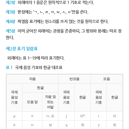
제2항
외래어의 1 음운은 원칙적으로 1 기호로 적는다.
제3항
받침에는 ‘ㄱ, ㄴ, ㄹ, ㅁ, ㅂ, ㅅ, ㅇ’만을 쓴다.
제4항
파열음 표기에는 된소리를 쓰지 않는 것을 원칙으로 한다.
제5항
이미 굳어진 외래어는 관용을 존중하되, 그 범위와 용례는 따로 정
한다.
제2장 표기 일람표
외래어는 표 1~19에 따라 표기한다.
표 1
국제 음성 기호와 한글 대조표
자음
반모음
모음
한글
국제
국제
국제
자음 앞
음성
음성
한글
음성
한글
모음 앞
또는
기호
기호
기호
어말
p
ㅍ
ㅂ, 프
j
이*
i
이
b
ㅂ
브
ɥ
위
y
위