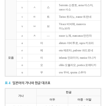
Sorrento 소렌토, asma 아스마,
s
ㅅ
스
sasso 사소
t
ㅌ
트
Torino 토리노, tranne 트란네
Vivace 비바체, manovra
v
ㅂ
브
마노브라
z
ㅊ
―
nozze 노체, mancanza 만칸차
a
아
abituro 아비투로, capra 카프라
e
에
erta 에르타, padrone 파드로네
모음
i
이
infamia 인파미아, manica 마니카
o
오
oblio 오블리오, poetica 포에티카
u
우
uva 우바, spuma 스푸마
표 4
일본어의 가나와 한글 대조표
한글
가나
어두
어중ㆍ어말