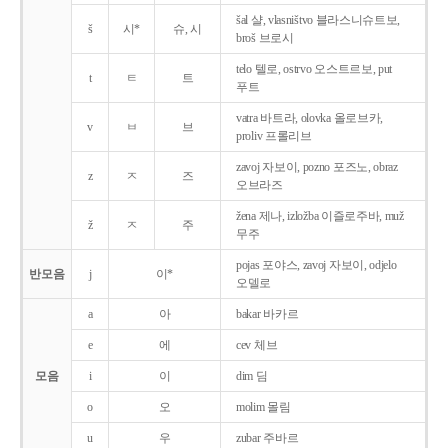
šal 샬, vlasništvo 블라스니슈트보,
š
시*
슈, 시
broš 브로시
telo 텔로, ostrvo 오스트르보, put
t
ㅌ
트
푸트
vatra 바트라, olovka 올로브카,
v
ㅂ
브
proliv 프롤리브
zavoj 자보이, pozno 포즈노, obraz
z
ㅈ
즈
오브라즈
žena 제나, izložba 이즐로주바, muž
ž
ㅈ
주
무주
pojas 포야스, zavoj 자보이, odjelo
반모음
j
이*
오델로
a
아
bakar 바카르
e
에
cev 체브
모음
i
이
dim 딤
o
오
molim 몰림
u
우
zubar 주바르