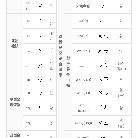
yu
위
ying
(ing)
잉
(u)
아
ai
wa
(ua)
와
이
에
ei
wo
(uo)
워
결
이
복운
합
複韻
운
아
ao
wai
(uai)
와이
모
오
합
結
어
구
웨이
合
ou
wei
(ui)
우
류
(우이)
韻
合
母
an
안
wan
(uan)
완
口
類
원
en
언
wen
(un)
(운)
부성운
附聲韻
wang
ang
앙
왕
(uang)
웡
eng
엉
weng
(ong)
(웅)
권설운
er