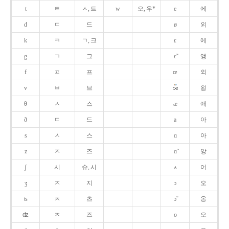
t
ㅌ
ㅅ, 트
w
오, 우*
e
에
d
ㄷ
드
ø
외
k
ㅋ
ㄱ, 크
ɛ
에
g
ㄱ
그
ɛ̃
앵
f
ㅍ
프
œ
외
v
ㅂ
브
욍
θ
ㅅ
스
æ
애
ð
ㄷ
드
a
아
s
ㅅ
스
ɑ
아
z
ㅈ
즈
ɑ̃
앙
ʃ
시
슈, 시
ʌ
어
ʒ
ㅈ
지
ɔ
오
ʦ
ㅊ
츠
ɔ̃
옹
ʣ
ㅈ
즈
o
오