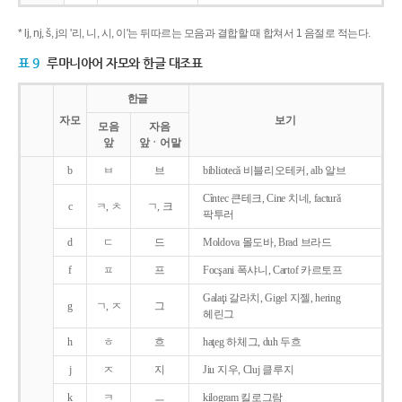
* lj, nj, š, j의 '리, 니, 시, 이'는 뒤따르는 모음과 결합할 때 합쳐서 1 음절로 적는다.
표 9
루마니아어 자모와 한글 대조표
한글
자모
보기
모음
자음
앞
앞ㆍ어말
b
ㅂ
브
bibliotecǎ 비블리오테커, alb 알브
Cîntec 큰테크, Cine 치네, facturǎ
c
ㅋ, ㅊ
ㄱ, 크
팍투러
d
ㄷ
드
Moldova 몰도바, Brad 브라드
f
ㅍ
프
Focşani 폭샤니, Cartof 카르토프
Galaţi 갈라치, Gigel 지젤, hering
g
ㄱ, ㅈ
그
헤린그
h
ㅎ
흐
haţeg 하체그, duh 두흐
j
ㅈ
지
Jiu 지우, Cluj 클루지
k
ㅋ
ㅡ
kilogram 킬로그람