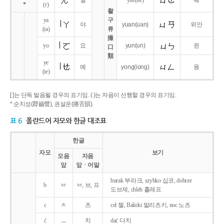
얼
yue
(ue)
웨
*
(r)
촬
ya
구
야
yuan
(uan)
위안
(ia)
류
撮
yo
요
yun
(un)
윈
口
類
ye
예
yong
(iong)
융
(ie)
[ ]는 단독 발음될 경우의 표기임. ( )는 자음이 선행할 경우의 표기임.
* 순치성(脣齒聲), 권설운(捲舌韻).
표 6
폴란드어 자모와 한글 대조표
한글
자모
보기
모음
자음
앞
앞ㆍ어말
burak 부라크, szybko 십코, dobrze
b
ㅂ
ㅂ, 브, 프
도브제, chleb 흘레프
c
ㅊ
츠
cel 첼, Balicki 발리츠키, noc 노츠
ć
ㅡ
치
dać 다치