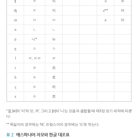
ʧ
ㅊ
치
u
우
ʤ
ㅈ
지
ə**
어
m
ㅁ
ㅁ
ɚ
어
n
ㄴ
ㄴ
ɲ
니*
뉴
ŋ
ㅇ
ㅇ
l
ㄹ, ㄹㄹ
ㄹ
r
ㄹ
르
h
ㅎ
흐
ç
ㅎ
히
x
ㅎ
흐
* [j], [w]의 '이'와 '오, 우', 그리고 [ɲ]의 '니'는 모음과 결합할 때 제3장 표기 세칙에 따른
다.
** 독일어의 경우에는 '에', 프랑스어의 경우에는 '으'로 적는다.
표 2
에스파냐어 자모와 한글 대조표