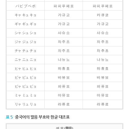
パ ピ プ ペ ポ
파 피 푸 페 포
파 피 푸 페 포
キャ キュ キョ
갸 규 교
캬 큐 쿄
ギャ ギュ ギョ
갸 규 교
갸 규 교
シャ シュ ショ
샤 슈 쇼
샤 슈 쇼
ジャ ジュ ジョ
자 주 조
자 주 조
チャ チュ チョ
자 주 조
차 추 초
ニャ ニュ ニョ
냐 뉴 뇨
냐 뉴 뇨
ヒャ ヒュ ヒョ
햐 휴 효
햐 휴 효
ビャ ビュ ビョ
뱌 뷰 뵤
뱌 뷰 뵤
ピャ ピュ ピョ
퍄 퓨 표
퍄 퓨 표
ミャ ミュ ミョ
먀 뮤 묘
먀 뮤 묘
リャ リュ リョ
랴 류 료
랴 류 료
표 5
중국어의 발음 부호와 한글 대조표
성 모 (聲母)