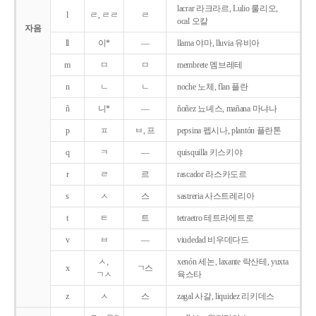
lacrar 라크라르, Lulio 룰리오,
l
ㄹ, ㄹㄹ
ㄹ
ocal 오칼
자음
ll
이*
―
llama 야마, lluvia 유비아
m
ㅁ
ㅁ
membrete 멤브레테
n
ㄴ
ㄴ
noche 노체, flan 플란
ñ
니*
―
ñoñez 뇨녜스, mañana 마냐나
p
ㅍ
ㅂ, 프
pepsina 펩시나, plantón 플란톤
q
ㅋ
―
quisquilla 키스키야
r
ㄹ
르
rascador 라스카도르
s
ㅅ
스
sastreria 사스트레리아
t
ㅌ
트
tetraetro 테트라에트로
v
ㅂ
―
viudedad 비우데다드
ㅅ,
xenón 세논, laxante 락산테, yuxta
x
ㄱ스
ㄱㅅ
육스타
z
ㅅ
스
zagal 사갈, liquidez 리키데스