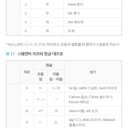
u
우
bunda 분더
ú
우
hús 후시
ü
위
füst 퓌슈트
ű
위
fű 퓌
* ny, s, j, ly의 ‘니, 시, 이, 이’는 뒤따르는 모음과 결합할 때 합쳐서 1 음절로 적는다.
표 11
스웨덴어 자모와 한글 대조표
한글
자모
보기
모음
자음
앞
앞ㆍ어말
b
ㅂ
ㅂ, 브
bal 발, snabbt 스납트, Jacob 야코브
Carlsson 칼손, Celsius 셀시우스,
c
ㅋ, ㅅ
ㄱ
Ericson 에릭손
ch
시*
크
charm 샤름, och 오크
dag 다그, dricka 드리카, Halmstad
d
ㄷ
드
할름스타드