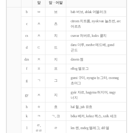
앞
앞ㆍ어말
b
ㅂ
브
bab 버브, ablak 어블러크
citrom 치트롬, nyolcvan 뇰츠번, arc
c
ㅊ
츠
어르츠
cs
ㅊ
치
csavar 처버르, kulcs 쿨치
daru 더루, medve 메드베, gond
d
ㄷ
드
곤드
dzs
ㅈ
지
dzsem 젬
f
ㅍ
프
elfog 엘포그
gumi 구미, nyugta 뉴그터, csomag
g
ㄱ
그
초머그
gyár 자르, hagyma 허지머, nagy
gy
ㅈ
지
너지
h
ㅎ
흐
hal 헐, juh 유흐
k
ㅋ
ㄱ, 크
béka 베커, keksz 켁스, szék 세크
ㄹ,
l
ㄹ
len 렌, meleg 멜레그, dél 델
ㄹㄹ