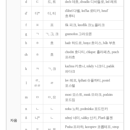
d
ㄷ
드, 트
dech 데흐, divadlo 디바들로, led 레트
d'ábel 댜벨, lod'ka 로티카, hrud'
d'
디*
디, 티
흐루티
f
ㅍ
프
fík 피크, knoflík 크노플리크
g
ㄱ
ㄱ, 그, 크
gramofon 그라모폰
h
ㅎ
흐
hadr 하드르, hmyz 흐미스, bůh 부흐
choditi 호디티, chlapec 흘라페츠, prach
ch
ㅎ
흐
프라흐
kachna 카흐나, nikdy 니크디, padák
k
ㅋ
ㄱ, 크
파다크
ㄹ,
lev 레프, šplhati 슈플하티, postel
l
ㄹ
ㄹㄹ
포스텔
most 모스트, mrak 므라크, podzim
m
ㅁ
ㅁ, 므
포드짐
n
ㄴ
ㄴ
noha 노하, podmínka 포드민카
ň
니*
ㄴ
němý 네미, sáňky 산키, Plzeň 플젠
자음
Praha 프라하, koroptev 코롭테프, strop
p
ㅍ
ㅂ, 프