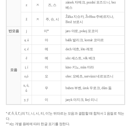
zámek 자메크, pozdní 포즈드니, bez
z
ㅈ
즈, 스
베스
Žižka 지슈카, Žvěřina 주베르지나,
ž
ㅈ
주, 슈, 시
Brož 브로시
반모음
j
이*
jaro 야로, pokoj 포코이
a, á
아
balík 발리크, komár 코마르
e, é
에
dech 데흐, léto 레토
ě
예
sěst 셰스트, věk 베크
i, í
이
kino 키노, míra 미라
모음
o,ó
오
obec 오베츠, nervózni 네르보즈니
u, ú,
우
buben 부벤, úrok 우로크, dům 둠
ů
y, ý
이
jazyk
야지크, líný 리니
* d', ň, š, t', j의 '디, 니, 시, 티, 이'는 뒤따르는 모음과 결합할 때 합쳐서 1 음절로 적는
다.
** x는 개별 용례에 따라 한글 표기를 정한다.