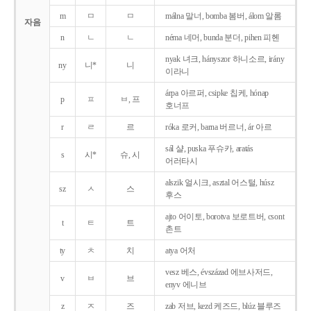
m
ㅁ
ㅁ
málna 말너, bomba 봄버, álom 알롬
자음
n
ㄴ
ㄴ
néma 네머, bunda 분더, pihen 피헨
nyak 녀크, hányszor 하니소르, irány
ny
니*
니
이라니
árpa 아르퍼, csipke 칩케, hónap
p
ㅍ
ㅂ, 프
호너프
r
ㄹ
르
róka 로커, barna 버르너, ár 아르
sál 샬, puska 푸슈카, aratás
s
시*
슈, 시
어러타시
alszik 얼시크, asztal 어스털, húsz
sz
ㅅ
스
후스
ajto 어이토, borotva 보로트버, csont
t
ㅌ
트
촌트
ty
ㅊ
치
atya 어처
vesz 베스, évszázad 에브사저드,
v
ㅂ
브
enyv 에니브
z
ㅈ
즈
zab 저브, kezd 케즈드, blúz 블루즈