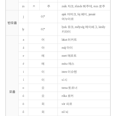
zs
ㅈ
주
zsák 자크, tőzsde 퇴주데, rozs 로주
ajak 어여크, fej 페이, január
j
이*
여누아르
반모음
lyuk 유크, mélység 메이셰그, király
ly
이*
키라이
a
어
lakat 러커트
á
아
máj 마이
e
에
mert 메르트
é
에
mész 메스
i
이
isten 이슈텐
í
이
sí 시
o
오
torna 토르너
모음
ó
오
róka 로커
ö
외
sör 쇠르
ő
외
nő 뇌