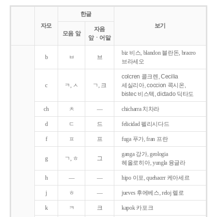
한글
자모
보기
자음
모음 앞
앞ㆍ어말
biz 비스, blandon 블란돈, braceo
b
ㅂ
브
브라세오
colcren 콜크렌, Cecilia
c
ㅋ, ㅅ
ㄱ, 크
세실리아, coccion 콕시온,
bistec 비스텍, dictado 딕타도
ch
ㅊ
―
chicharra 치차라
d
ㄷ
드
felicidad 펠리시다드
f
ㅍ
프
fuga 푸가, fran 프란
ganga 강가, geologia
g
ㄱ, ㅎ
그
헤올로히아, yungla 융글라
h
―
―
hipo 이포, quehacer 케아세르
j
ㅎ
―
jueves 후에베스, reloj 렐로
k
ㅋ
크
kapok 카포크