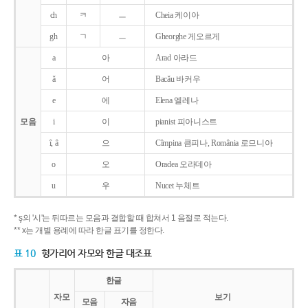
ch
ㅋ
ㅡ
Cheia 케이아
gh
ㄱ
ㅡ
Gheorghe 게오르게
a
아
Arad 아라드
ǎ
어
Bacǎu 바커우
e
에
Elena 엘레나
모음
i
이
pianist 피아니스트
î, â
으
Cîmpina 큼피나, România 로므니아
o
오
Oradea 오라데아
u
우
Nucet 누체트
* ş의 '시'는 뒤따르는 모음과 결합할 때 합쳐서 1 음절로 적는다.
** x는 개별 용례에 따라 한글 표기를 정한다.
표 10
헝가리어 자모와 한글 대조표
한글
자모
보기
모음
자음