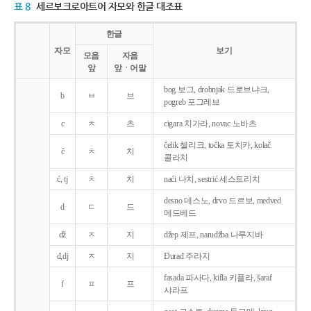
표 8
세르보크로아트어 자모와 한글 대조표
한글
자모
보기
모음
자음
앞
앞ㆍ어말
bog 보그, drobnjak 드로브냐크,
b
ㅂ
브
pogreb 포그레브
c
ㅊ
츠
cigara 치가라, novac 노바츠
čelik 첼리크, točka 토치카, kolač
č
ㅊ
치
콜라치
ć, tj
ㅊ
치
naći 나치, sestrić 세스트리치
desno 데스노, drvo 드르보, medved
d
ㄷ
드
메드베드
dž
ㅈ
지
džep 제프, narudžba 나루지바
đ,dj
ㅈ
지
Ðurađ 주라지
fasada 파사다, kifla 키플라, šaraf
f
ㅍ
프
샤라프