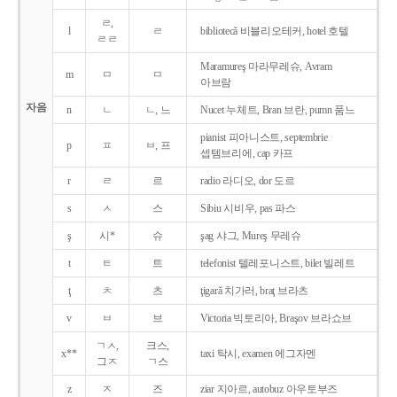
ㄹ,
l
ㄹ
bibliotecǎ 비블리오테커, hotel 호텔
ㄹㄹ
Maramureş 마라무레슈, Avram
m
ㅁ
ㅁ
아브람
자음
n
ㄴ
ㄴ, 느
Nucet 누체트, Bran 브란, pumn 품느
pianist 피아니스트, septembrie
p
ㅍ
ㅂ, 프
셉템브리에, cap 카프
r
ㄹ
르
radio 라디오, dor 도르
s
ㅅ
스
Sibiu 시비우, pas 파스
ş
시*
슈
şag 샤그, Mureş 무레슈
t
ㅌ
트
telefonist 텔레포니스트, bilet 빌레트
ţ
ㅊ
츠
ţigarǎ 치가러, braţ 브라츠
v
ㅂ
브
Victoria 빅토리아, Braşov 브라쇼브
ㄱㅅ,
크스,
x**
taxi 탁시, examen 에그자멘
그ㅈ
ㄱ스
z
ㅈ
즈
ziar 지아르, autobuz 아우토부즈