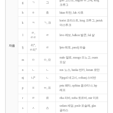
gost 고스트, dugme 두그메, krug
g
ㄱ
그
크루그
h
ㅎ
흐
hitan 히탄, šah 샤흐
korist 코리스트, krug 크루그, jastuk
k
ㅋ
ㄱ, 크
야스투크
ㄹ,
l
ㄹ
levo 레보, balkon 발콘, šal 샬
ㄹㄹ
리*,
자음
lj
ㄹ
ljeto 레토, pasulj 파술
ㄹ리*
malo 말로, mnogo 므노고, osam
m
ㅁ
ㅁ, 므
오삼
n
ㄴ
ㄴ
nos 노스, banka 반카, loman 로만
nj
니*
ㄴ
Njegoš 녜고시, svibanj 스비반
peta 페타, opština 옵슈티나, lep
p
ㅍ
ㅂ, 프
레프
r
ㄹ
르
riba 리바, torba 토르바, mir 미르
sedam 세담, posle 포슬레, glas
s
ㅅ
스
글라스