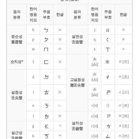
한어
한어
음의
주음
음의
주음
병음
한글
병음
한글
분류
부호
분류
부호
자모
자모
b
ㅂ
j
ㅈ
중순성
설면성
p
ㅍ
q
ㅊ
重脣聲
舌面聲
m
ㅁ
x
ㅅ
zh
순치성*
f
ㅍ
ㅈ [즈]
[zhi]
ch
d
ㄷ
ㅊ [츠]
교설첨성
[chi]
翹舌尖聲
sh
t
ㅌ
ㅅ [스]
설첨성
[shi]
舌尖聲
ㄖ
n
ㄴ
r [ri]
ㄹ [르]
l
ㄹ
z [zi]
ㅉ [쯔]
설치성
g
ㄱ
c [ci]
ㅊ [츠]
舌齒聲
설근성
k
ㅋ
s [si]
ㅆ [쓰]
舌根聲