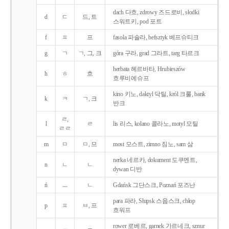
dach 다흐, zdrowy 즈드로비, słodki
d
ㄷ
드, 트
스워트키, pod 포트
f
ㅍ
프
fasola 파솔라, befsztyk 베프슈티크
g
ㄱ
ㄱ, 그, 크
góra 구라, grad 그라트, targ 타르크
herbata 헤르바타, Hrubieszów
h
ㅎ
흐
흐루비에슈프
kino 키노, daktyl 닥틸, król 크룰, bank
k
ㅋ
ㄱ, 크
반크
ㄹ,
l
ㄹ
lis 리스, kolano 콜라노, motyl 모틸
ㄹㄹ
m
ㅁ
ㅁ, 므
most 모스트, zimno 짐노, sam 삼
nerka 네르카, dokument 도쿠멘트,
n
ㄴ
ㄴ
dywan 디반
ń
ㅡ
ㄴ
Gdańsk 그단스크, Poznań 포즈난
para 파라, Słupsk 스웁스크, chłop
p
ㅍ
ㅂ, 프
흐워프
rower 로베르, garnek 가르네크, sznur