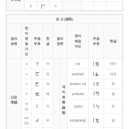
h
ㅎ
운 모 (韻母)
한
어
한어
음의
병
주음
한
음의
주음
병음
한글
분류
음
부호
글
분류
부호
자모
자
모
a
아
yai
야이
o
오
yao
(iao)
야오
e
어
you
(iou,
iu)
유
제
치
ê
에
yan
(ian)
옌
단운
류
單韻
齊
yi
이
yin(in)
인
齒
(i)
類
wu
우
yang
(iang)
양
(u)