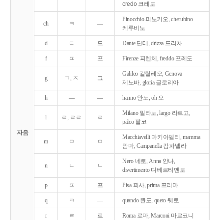
credo 크레도
Pinocchio 피노키오, cherubino
ch
ㅋ
―
케루비노
d
ㄷ
드
Dante 단테, drizza 드리차
f
ㅍ
프
Firenze 피렌체, freddo 프레도
Galileo 갈릴레오, Genova
g
ㄱ, ㅈ
그
제노바, gloria 글로리아
h
―
―
hanno 안노, oh 오
Milano 밀라노, largo 라르고,
l
ㄹ, ㄹㄹ
ㄹ
palco 팔코
자음
Macchiavelli 마키아벨리, mamma
m
ㅁ
ㅁ
맘마, Campanella 캄파넬라
Nero 네로, Anna 안나,
n
ㄴ
ㄴ
divertimento 디베르티멘토
p
ㅍ
프
Pisa 피사, prima 프리마
q
ㅋ
―
quando 콴도, queto 퀘토
r
ㄹ
르
Roma 로마, Marconi 마르코니