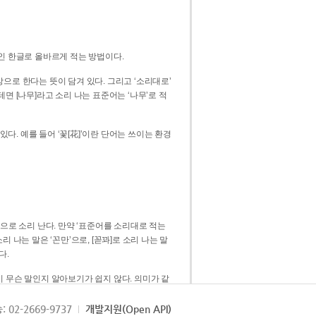
인 한글로 올바르게 적는 방법이다.
으로 한다는 뜻이 담겨 있다. 그리고 ‘소리대로’
. 예를 들어 ‘꽃[花]’이란 단어는 쓰이는 환경
 [꼳]으로 소리 난다. 만약 ‘표준어를 소리대로 적는
다.
 무슨 말인지 알아보기가 쉽지 않다. 의미가 같
쉽다. 즉 ‘꽃, 꼰, 꼳’보다는 ‘꽃’ 하나로 일관
: 02-2669-9737
개발지원(Open API)