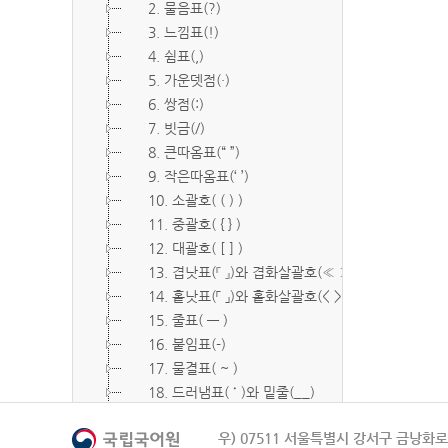
2. 물음표(?)
3. 느낌표(!)
4. 쉼표(,)
5. 가운뎃점(·)
6. 쌍점(:)
7. 빗금(/)
8. 큰따옴표(“ ”)
9. 작은따옴표(‘ ’)
10. 소괄호( ( ) )
11. 중괄호( { } )
12. 대괄호( [ ] )
13. 겹낫표(『 』)와 겹화살괄호(≪ ≫)
14. 홑낫표(「 」)와 홑화살괄호(< >)
15. 줄표( ― )
16. 붙임표(-)
17. 물결표( ~ )
18. 드러냄표( ˙ )와 밑줄(__)
19. 숨김표( O, X )
우) 07511 서울특별시 강서구 금낭화로 
20. 빠짐표( □ )