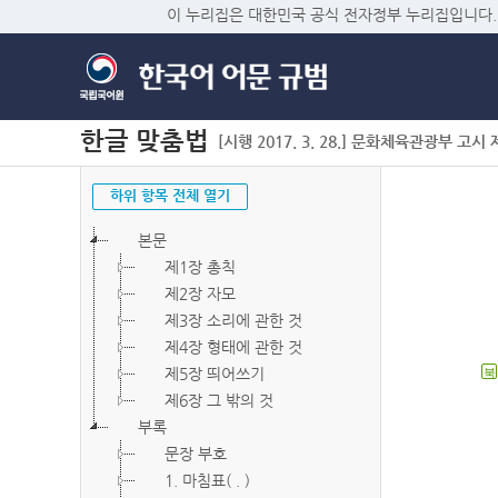
이 누리집은 대한민국 공식 전자정부 누리집입니다.
한글 맞춤법
[시행 2017. 3. 28.] 문화체육관광부 고시 제2
하위 항목 전체 열기
본문
제1장 총칙
제2장 자모
제3장 소리에 관한 것
제4장 형태에 관한 것
제5장 띄어쓰기
북
제6장 그 밖의 것
부록
문장 부호
1. 마침표( . )