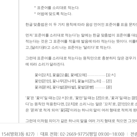
표준어를 소리대로 적는다.
어법에 맞도록 적는다.
한글 맞춤법은 이 두 가지 원칙에 따라 음성 언어인 표준어를 표음 문자
먼저 ‘표준어를 소리대로 적는다’는 말에는 한글 맞춤법이 표준어를 대상
적는다는 것은 그 표준어를 적을 때 발음에 따라 적는다는 뜻이다. 이를테면 [나무]라고 소리 나는 표준어는 ‘나무’로 적
고, [달리다]라고 소리 나는 표준어는 ‘달리다’로 적는다.
그런데 표준어를 소리대로 적는다는 원칙만으로 충분하지 않은 경우가 있다
에 따라 소리가 달라진다.
……………
꽃이[꼬치], 꽃을[꼬츨], 꽃에[꼬체]
[꼬ㅊ]
…
꽃만[꼰만], 꽃나무[꼰나무], 꽃놀이[꼰노리]
[꼰]
………
꽃과[꼳꽈], 꽃다발[꼳따발], 꽃밭[꼳빧]
[꼳]
‘꽃’은 ‘꽃이’일 때는 [꼬ㅊ]으로, ‘꽃만’일 때는 [꼰]으로, ‘꽃과’일 때는
다’는 원칙만 적용한다면, [꼬치]로 소리 나는 말은 ‘꼬치’로, [꼰만]으로 소리 나는 말은 ‘꼰만’으로, [꼳꽈]로 소리 나는 말
은 ‘꼳꽈’로 적게 되어 ‘꽃[花]’이라는 하나의 말이 여러 형태로 적히게 된
그런데 이처럼 의미가 같은 하나의 말을 여러 가지 형태로 적으면 그것이
은 하나의 말은 형태를 하나로 고정하여 일관되게 적어야 의미를 파악하기가 
되게 적는 것이 의미를 파악하는 데 효과적이다.
154(방화3동 827)
대표 전화: 02-2669-9775(평일 09:00~18:00)
전송