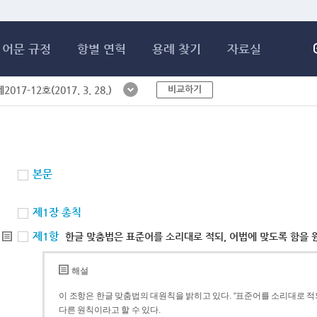
메인콘텐츠 바로가기
어문 규정
항별 연혁
용례 찾기
자료실
비교하기
017-12호(2017. 3. 28.)
본문
제1장 총칙
제1항
한글 맞춤법은 표준어를 소리대로 적되, 어법에 맞도록 함을 
해설
이 조항은 한글 맞춤법의 대원칙을 밝히고 있다. “표준어를 소리대로 적되
다른 원칙이라고 할 수 있다.