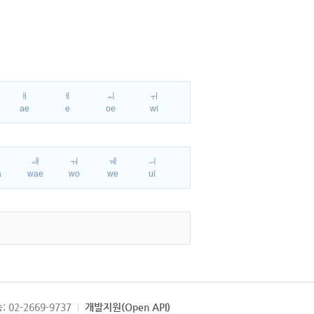
ㅐ
ㅔ
ㅚ
ㅟ
ae
e
oe
wi
ㅘ
ㅙ
ㅝ
ㅞ
ㅢ
a
wae
wo
we
ui
: 02-2669-9737
개발지원(Open API)