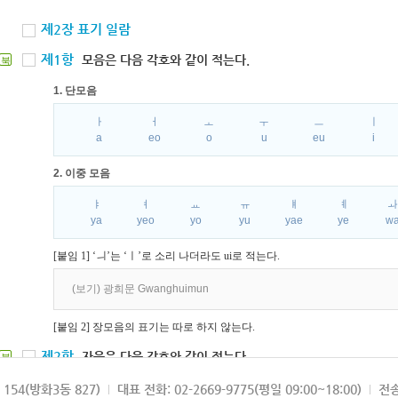
제2장 표기 일람
제1항
모음은 다음 각호와 같이 적는다.
북
1. 단모음
ㅏ
ㅓ
ㅗ
ㅜ
ㅡ
ㅣ
a
eo
o
u
eu
i
2. 이중 모음
ㅑ
ㅕ
ㅛ
ㅠ
ㅒ
ㅖ
ya
yeo
yo
yu
yae
ye
w
[붙임 1] ‘ㅢ’는 ‘ㅣ’로 소리 나더라도 ui로 적는다.
(보기) 광희문 Gwanghuimun
[붙임 2] 장모음의 표기는 따로 하지 않는다.
제2항
자음은 다음 각호와 같이 적는다.
북
1. 파열음
154(방화3동 827)
대표 전화: 02-2669-9775(평일 09:00~18:00)
전송