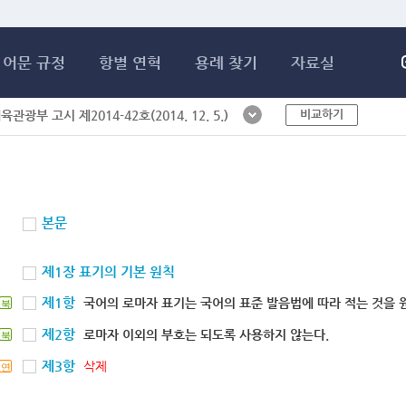
메인콘텐츠 바로가기
어문 규정
항별 연혁
용례 찾기
자료실
비교하기
체육관광부 고시 제2014-42호(2014. 12. 5.)
본문
제1장 표기의 기본 원칙
제1항
국어의 로마자 표기는 국어의 표준 발음법에 따라 적는 것을 
북
제2항
로마자 이외의 부호는 되도록 사용하지 않는다.
북
제3항
삭제
연