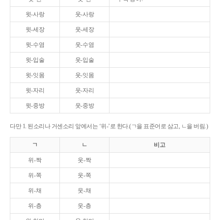
윗-사랑
웃-사랑
윗-세장
웃-세장
윗-수염
웃-수염
윗-입술
웃-입술
윗-잇몸
웃-잇몸
윗-자리
웃-자리
윗-중방
웃-중방
다만 1. 된소리나 거센소리 앞에서는 ‘위-’로 한다.(ㄱ을 표준어로 삼고, ㄴ을 버림.)
ㄱ
ㄴ
비고
위-짝
웃-짝
위-쪽
웃-쪽
위-채
웃-채
위-층
웃-층