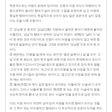
학문적으로는 어원이 밝혀져 있더라도 언중의 어원 의식이 약해져서 어
원으로부터 멀어진 형태가 널리 쓰이면 그 말을 표준어로 삼고, 어원에
충실한 형태이더라도 현실적으로 쓰이지 않는 말은 표준어로 삼지 않겠
다는 것을 다룬 조항이다.
① ‘강낭콩’은 중국의 ‘강남(江南)’ 지방에서 들여온 콩이기 때문에 붙여진
이름인데, ‘강남’의 형태가 변하여 ‘강낭’이 되었다. 제9항의 ‘남비’가 ‘냄
비’로 변한 것과 마찬가지로 언중이 이미 어원을 인식하지 않고 변한 형
태대로 발음하는 언어 현실을 그대로 반영하여 ‘강낭콩’으로 쓰게 한 것
이다.
② 예전에는 ‘지붕을 일 때에 쓰는 새끼’와 ‘좁은 골목이나 길’을 모두 ‘고
샅’으로 써 왔는데, 앞의 뜻의 말에 대해 어원 의식이 희박해져서 조사가
붙은 형태가 [고사시/고사슬] 등으로 발음되고 있으므로 앞의 뜻의 말을
‘고삿’으로 정한 것이다. ‘속고삿’은 초가지붕을 일 때 이엉을 얹기 전에
지붕 위에 건너질러 잡아매는 새끼이고, ‘겉고삿’은 이엉을 얹은 위에 걸
쳐 매는 새끼이다.
③ ‘월세(月貰)’와 뜻이 같은 말로서 과거에는 ‘삭월세’와 ‘사글세’가 모두
쓰였다. 그러나 ‘삭월세’를 한자어 ‘朔月貰’로 보는 것은 ‘사글세’의 음을
단순히 한자로 흉내 낸 것으로 보아 ‘사글세’만을 표준으로 삼은 것이다.
다만, 어원 의식이 여전히 남아 있어 어원을 의식한 형태가 쓰이는 것들
은 그 짝이 되는 비어원적인 형태보다 더 우선적으로 표준어 자격을 주도