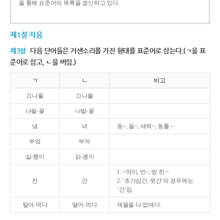
을 통해 표준어의 목록을 갱신하고 있다.
제1절 자음
제3항
다음 단어들은 거센소리를 가진 형태를 표준어로 삼는다.(ㄱ을 표
준어로 삼고, ㄴ을 버림.)
ㄱ
ㄴ
비고
끄나풀
끄나불
나팔-꽃
나발-꽃
녘
녁
동~, 들~, 새벽~, 동틀 ~.
부엌
부억
살-쾡이
삵-괭이
1. ~막이, 빈~, 방 한 ~.
칸
간
2. ‘초가삼간, 윗간’의 경우에는
‘간’임.
털어-먹다
떨어-먹다
재물을 다 없애다.