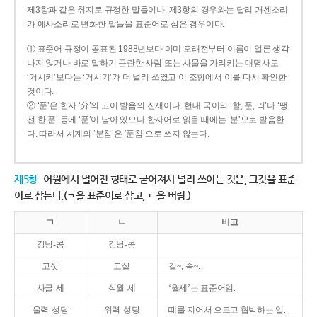
제3항과 같은 취지로 규정한 말들이나, 제3항의 경우와는 달리 거센소리
가 예사소리로 변화한 말들을 표준어로 삼은 경우이다.
① 표준어 규정이 공표된 1988년보다 이미 오래전부터 이름이 얼른 생각
나지 않거나 바로 말하기 곤란한 사람 또는 사물을 가리키는 대명사로
‘거시키’보다는 ‘거시기’가 더 널리 쓰였고 이 조항에서 이를 다시 확인한
것이다.
② ‘푼’은 한자 ‘分’의 고어 발음의 잔재이다. 현대 국어의 ‘할, 푼, 리’나 ‘땡
전 한 푼’ 등에 ‘푼’이 남아 있으나 한자어로 읽을 때에는 ‘분’으로 발음한
다. 따라서 시계의 ‘분침’은 ‘푼침’으로 쓰지 않는다.
제5항
어원에서 멀어진 형태로 굳어져서 널리 쓰이는 것은, 그것을 표준
어로 삼는다.(ㄱ을 표준어로 삼고, ㄴ을 버림.)
ㄱ
ㄴ
비고
강낭-콩
강남-콩
고삿
고샅
겉~, 속~.
사글-세
삭월-세
‘월세’는 표준어임.
울력-성당
위력-성당
떼를 지어서 으르고 협박하는 일.