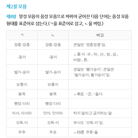
제2절 모음
제8항
양성 모음이 음성 모음으로 바뀌어 굳어진 다음 단어는 음성 모음
형태를 표준어로 삼는다.(ㄱ을 표준어로 삼고, ㄴ을 버림.)
ㄱ
ㄴ
비고
깡충-깡충
깡총-깡총
큰말은 ‘껑충껑충’임.
←童-이. 귀-, 막-, 선-, 쌍-, 검-,
-둥이
-동이
바람-, 흰-.
센말은 ‘빨가숭이’, 큰말은
발가-숭이
발가-송이
‘벌거숭이, 뻘거숭이’임.
보퉁이
보통이
봉죽
봉족
←奉足. ~꾼, ~들다.
뻗정-다리
뻗장-다리
아서, 아서라
앗아, 앗아라
하지 말라고 금지하는 말.
오뚝-이
오똑-이
부사도 ‘오뚝-이’임.
주추
주초
←柱礎. 주춧-돌.