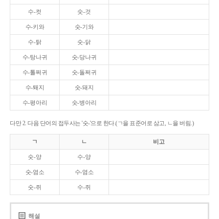
수-컷
숫-것
수-키와
숫-기와
수-탉
숫-닭
수-탕나귀
숫-당나귀
수-톨쩌귀
숫-돌쩌귀
수-퇘지
숫-돼지
수-평아리
숫-병아리
다만 2. 다음 단어의 접두사는 '숫-'으로 한다.(ㄱ을 표준어로 삼고, ㄴ을 버림.)
ㄱ
ㄴ
비고
숫-양
수-양
숫-염소
수-염소
숫-쥐
수-쥐
해설