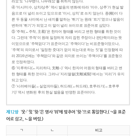
라요’도 ‘나무랬다, 나무래요’를 취하지 않는다.
④ ‘미시/미수, 상치/상추’ 역시 발음의 변화에 따라 ‘미수, 상추’가 현실 발
음으로 더 널리 쓰이고 있으므로 ‘미시, 상치’로 쓰지 않는다. 종(種)이 다
른 두 동물 사이에서 난 새끼를 말하는 ‘튀기’는 원래 ‘트기’였으나 발음이
변하여 ‘튀기’가 되었고 이 말이 널리 쓰이므로 표준어로 삼았다.
⑤ ‘주책(←주착, 主着)’은 한자어 형태를 버리고 변한 형태를 취한 것이
다. 그런데 ‘주착’이 원래 일정하게 자리 잡힌 주장이나 판단력이라는 뜻
이었으므로 ‘주책없다’가 표준어이고 ‘주책이다’는 비표준형이었으나,
‘주책’의 의미로서 ‘일정한 줏대가 없이 되는대로 하는 짓’을 인정함에 따
라 2016년에는 ‘주책없다’와 같은 의미로 쓰이는 ‘주책이다’를 표준형으
로 인정하였다.
⑥ ‘지루하다(←지리하다, 支離--)’ 역시 한자어 어원의 형태를 버리고 변
한 형태를 취한 것이다. 그러나 ‘지리멸렬(支離滅裂)’에서는 ‘지리’가 유지
되고 있다.
⑦ ‘시러베아들(←실업의아들), 허드레(←허드래), 호루라기(←호루루
기)’ 역시 변화된 후의 현실 발음을 반영한 표준어이다.
제12항
‘웃-’ 및 ‘윗-’은 명사 ‘위’에 맞추어 ‘윗-’으로 통일한다.(ㄱ을 표준
어로 삼고, ㄴ을 버림.)
ㄱ
ㄴ
비고