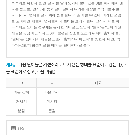
목적어로 취한다. 반면 ‘떨다’는 달려 있거나 붙어 있는 것을 쳐서 떼어 낸
다는 뜻으로, ‘먼지, 재’ 등과 같이 떨어져 나가는 대상을 목적어로 취한
다. 따라서 ‘먼지를 떨기 위해 옷을 털다’와 같이 쓸 수 있다. 이러한 쓰임
을 고려하면 ‘재떨이, 먼지떨이’가 올바른 표기가 된다. 그러나 ‘재물’이
목적어로 쓰이는 경우에는 유사한 의미로도 쓰인다. ‘털다’는 ‘남이 가진
재물을 몽땅 빼앗거나 그것이 보관된 장소를 모조리 뒤지어 훔치다’를,
‘떨다’는 ‘남에게서 재물을 모조리 훔치거나 빼앗다’를 뜻한다. 다만, ‘먹
다’와 결합해 합성어로 쓸 때에는 ‘털어먹다’로 쓴다.
제4항
다음 단어들은 거센소리로 나지 않는 형태를 표준어로 삼는다.(ㄱ
을 표준어로 삼고, ㄴ을 버림.)
ㄱ
ㄴ
비고
가을-갈이
가을-카리
거시기
거시키
분침
푼침
해설