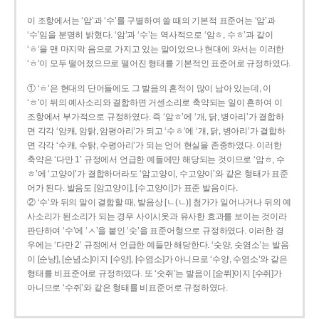
이 조항에서는 ‘암’과 ‘수’를 구별하여 쓸 때의 기본적 표준어는 ‘암’과
‘수’임을 분명히 밝혔다. ‘암’과 ‘수’는 역사적으로 ‘암ㅎ, 수ㅎ’과 같이
‘ㅎ’을 맨 마지막 음으로 가지고 있는 말이었으나 현대에 와서는 이러한
‘ㅎ’이 모두 떨어졌으므로 떨어진 형태를 기본적인 표준어로 규정하였다.
① ‘ㅎ’은 현대의 단어들에도 그 발음의 흔적이 많이 남아 있는데, 이
‘ㅎ’이 뒤의 예사소리와 결합하면 거센소리로 축약되는 일이 흔하여 이
조항에서 부가적으로 규정하였다. 즉 ‘암ㅎ’에 ‘개, 닭, 병아리’가 결합하
면 각각 ‘암캐, 암탉, 암평아리’가 되고 ‘수ㅎ’에 ‘개, 닭, 병아리’가 결합하
면 각각 ‘수캐, 수탉, 수평아리’가 되는 언어 현실을 존중하였다. 이러한
축약은 ‘다만 1’ 규정에서 언급한 예들에만 해당되는 것이므로 ‘암ㅎ, 수
ㅎ’에 ‘고양이’가 결합하더라도 ‘암고양이, 수고양이’와 같은 형태가 표준
어가 된다. 발음도 [암고양이], [수고양이]가 표준 발음이다.
② ‘수’와 뒤의 말이 결합할 때, 발음상 [ㄴ(ㄴ)] 첨가가 일어나거나 뒤의 예
사소리가 된소리가 되는 경우 사이시옷과 유사한 효과를 보이는 것이라
판단하여 ‘수’에 ‘ㅅ’을 붙인 ‘숫’을 표준어형으로 규정하였다. 이러한 경
우에는 ‘다만 2’ 규정에서 언급한 예들만 해당한다. ‘숫양, 숫염소’는 발음
이 [순냥], [순념소]이지 [수양], [수염소]가 아니므로 ‘수양, 수염소’와 같은
형태를 비표준어로 규정하였다. 또 ‘숫쥐’는 발음이 [숟쮜]이지 [수쥐]가
아니므로 ‘수쥐’와 같은 형태를 비표준어로 규정하였다.