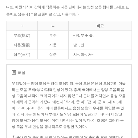
다만, 어원 의식이 강하게 작용하는 다음 단어에서는 양성 모음 형태를 그대로 표
준어로 삼는다.(ㄱ을 표준어로 삼고, ㄴ을 버림.)
ㄱ
ㄴ
비고
부조(扶助)
부주
~금, 부좃-술.
사돈(査頓)
사둔
밭~, 안~.
삼촌(三寸)
삼춘
시~, 외~, 처~.
해설
우리말에는 양성 모음은 양성 모음끼리, 음성 모음은 음성 모음끼리 어울
리는 모음 조화(母音調和) 현상이 있다. 중세 국어에서는 양성 모음과 음
성 모음의 세력이 크게 차이가 나지 않았으나 근대를 거치면서 음성 모음
의 세력이 급격히 커졌다. 예컨대 ‘ 막-아, 좁-아’, ‘접-어, 굽-어, 재-어, 세-
어, 괴-어, 쥐-어’ 등의 어미 활용에서도 음성 모음의 우세를 확인할 수 있
다. 심지어는 한 단어 내부에서도 양성 모음이 일관되게 나타나지 않고
양성 모음과 음성 모음이 섞여 나타나는 일이 많다. 이 조항은 그러한 음
성 모음 우세 현상을 명시적으로 규정한 것이다.
① 종래의 ‘깡총깡총’은 언어 현실을 반영하여 ‘깡충깡충’으로 정했다. 이