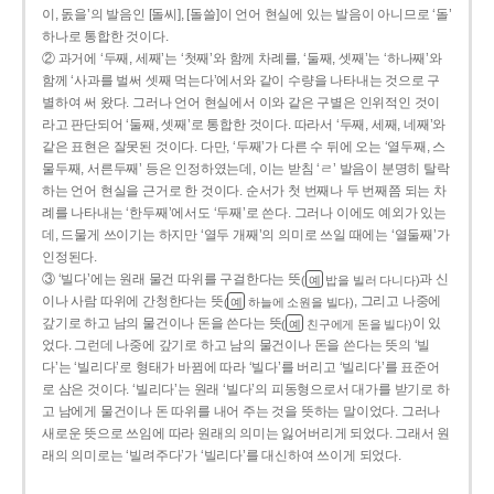
이, 돐을’의 발음인 [돌씨], [돌쓸]이 언어 현실에 있는 발음이 아니므로 ‘돌’
하나로 통합한 것이다.
② 과거에 ‘두째, 세째’는 ‘첫째’와 함께 차례를, ‘둘째, 셋째’는 ‘하나째’와
함께 ‘사과를 벌써 셋째 먹는다’에서와 같이 수량을 나타내는 것으로 구
별하여 써 왔다. 그러나 언어 현실에서 이와 같은 구별은 인위적인 것이
라고 판단되어 ‘둘째, 셋째’로 통합한 것이다. 따라서 ‘두째, 세째, 네째’와
같은 표현은 잘못된 것이다. 다만, ‘두째’가 다른 수 뒤에 오는 ‘열두째, 스
물두째, 서른두째’ 등은 인정하였는데, 이는 받침 ‘ㄹ’ 발음이 분명히 탈락
하는 언어 현실을 근거로 한 것이다. 순서가 첫 번째나 두 번째쯤 되는 차
례를 나타내는 ‘한두째’에서도 ‘두째’로 쓴다. 그러나 이에도 예외가 있는
데, 드물게 쓰이기는 하지만 ‘열두 개째’의 의미로 쓰일 때에는 ‘열둘째’가
인정된다.
③ ‘빌다’에는 원래 물건 따위를 구걸한다는 뜻
과 신
(
밥을 빌러 다니다)
예
이나 사람 따위에 간청한다는 뜻
, 그리고 나중에
(
하늘에 소원을 빌다)
예
갚기로 하고 남의 물건이나 돈을 쓴다는 뜻
이 있
(
친구에게 돈을 빌다)
예
었다. 그런데 나중에 갚기로 하고 남의 물건이나 돈을 쓴다는 뜻의 ‘빌
다’는 ‘빌리다’로 형태가 바뀜에 따라 ‘빌다’를 버리고 ‘빌리다’를 표준어
로 삼은 것이다. ‘빌리다’는 원래 ‘빌다’의 피동형으로서 대가를 받기로 하
고 남에게 물건이나 돈 따위를 내어 주는 것을 뜻하는 말이었다. 그러나
새로운 뜻으로 쓰임에 따라 원래의 의미는 잃어버리게 되었다. 그래서 원
래의 의미로는 ‘빌려주다’가 ‘빌리다’를 대신하여 쓰이게 되었다.