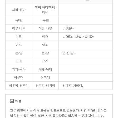
괴퍅-하다/괴팩-
괴팍-하다
하다
-구먼
-구면
미루-나무
미류-나무
←美柳~.
미륵
미력
←彌勒. ~보살, ~불, 돌~.
여느
여늬
온-달
왼-달
만 한 달.
으레
으례
케케-묵다
켸켸-묵다
허우대
허위대
허우적-허우적
허위적-허위적
허우적-거리다.
해설
일부 방언에서는 이중 모음을 단모음으로 발음한다. 가령 ‘벼’를 [베]라고
발음하는 일이 있다. 또한 ‘사과’를 [사가]로 발음하는 것과 같이 ‘ㅚ, ㅟ,