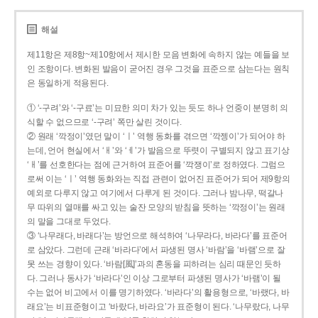
해설
제11항은 제8항~제10항에서 제시한 모음 변화에 속하지 않는 예들을 보
인 조항이다. 변화된 발음이 굳어진 경우 그것을 표준으로 삼는다는 원칙
은 동일하게 적용된다.
① ‘-구려’와 ‘-구료’는 미묘한 의미 차가 있는 듯도 하나 언중이 분명히 의
식할 수 없으므로 ‘-구려’ 쪽만 살린 것이다.
② 원래 ‘깍정이’였던 말이 ‘ㅣ’ 역행 동화를 겪으면 ‘깍젱이’가 되어야 하
는데, 언어 현실에서 ‘ㅐ’와 ‘ㅔ’가 발음으로 뚜렷이 구별되지 않고 표기상
‘ㅐ’를 선호한다는 점에 근거하여 표준어를 ‘깍쟁이’로 정하였다. 그럼으
로써 이는 ‘ㅣ’ 역행 동화와는 직접 관련이 없어진 표준어가 되어 제9항의
예외로 다루지 않고 여기에서 다루게 된 것이다. 그러나 밤나무, 떡갈나
무 따위의 열매를 싸고 있는 술잔 모양의 받침을 뜻하는 ‘깍정이’는 원래
의 말을 그대로 두었다.
③ ‘나무래다, 바래다’는 방언으로 해석하여 ‘나무라다, 바라다’를 표준어
로 삼았다. 그런데 근래 ‘바라다’에서 파생된 명사 ‘바람’을 ‘바램’으로 잘
못 쓰는 경향이 있다. ‘바람[風]’과의 혼동을 피하려는 심리 때문인 듯하
다. 그러나 동사가 ‘바라다’인 이상 그로부터 파생된 명사가 ‘바램’이 될
수는 없어 비고에서 이를 명기하였다. ‘바라다’의 활용형으로, ‘바랬다, 바
래요’는 비표준형이고 ‘바랐다, 바라요’가 표준형이 된다. ‘나무랐다, 나무