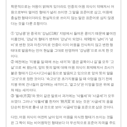
학문적으로는 어원이 밝혀져 있더라도 언중의 어원 의식이 약해져서 어
원으로부터 멀어진 형태가 널리 쓰이면 그 말을 표준어로 삼고, 어원에
충실한 형태이더라도 현실적으로 쓰이지 않는 말은 표준어로 삼지 않겠
다는 것을 다룬 조항이다.
① ‘강낭콩’은 중국의 ‘강남(江南)’ 지방에서 들여온 콩이기 때문에 붙여진
이름인데, ‘강남’의 형태가 변하여 ‘강낭’이 되었다. 제9항의 ‘남비’가 ‘냄
비’로 변한 것과 마찬가지로 언중이 이미 어원을 인식하지 않고 변한 형
태대로 발음하는 언어 현실을 그대로 반영하여 ‘강낭콩’으로 쓰게 한 것
이다.
② 예전에는 ‘지붕을 일 때에 쓰는 새끼’와 ‘좁은 골목이나 길’을 모두 ‘고
샅’으로 써 왔는데, 앞의 뜻의 말에 대해 어원 의식이 희박해져서 조사가
붙은 형태가 [고사시/고사슬] 등으로 발음되고 있으므로 앞의 뜻의 말을
‘고삿’으로 정한 것이다. ‘속고삿’은 초가지붕을 일 때 이엉을 얹기 전에
지붕 위에 건너질러 잡아매는 새끼이고, ‘겉고삿’은 이엉을 얹은 위에 걸
쳐 매는 새끼이다.
③ ‘월세(月貰)’와 뜻이 같은 말로서 과거에는 ‘삭월세’와 ‘사글세’가 모두
쓰였다. 그러나 ‘삭월세’를 한자어 ‘朔月貰’로 보는 것은 ‘사글세’의 음을
단순히 한자로 흉내 낸 것으로 보아 ‘사글세’만을 표준으로 삼은 것이다.
다만, 어원 의식이 여전히 남아 있어 어원을 의식한 형태가 쓰이는 것들
은 그 짝이 되는 비어원적인 형태보다 더 우선적으로 표준어 자격을 주도