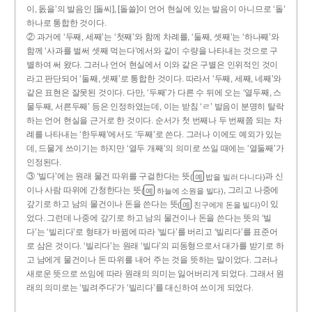
이, 돐을’의 발음인 [돌씨], [돌쓸]이 언어 현실에 있는 발음이 아니므로 ‘돌’
하나로 통합한 것이다.
② 과거에 ‘두째, 세째’는 ‘첫째’와 함께 차례를, ‘둘째, 셋째’는 ‘하나째’와
함께 ‘사과를 벌써 셋째 먹는다’에서와 같이 수량을 나타내는 것으로 구
별하여 써 왔다. 그러나 언어 현실에서 이와 같은 구별은 인위적인 것이
라고 판단되어 ‘둘째, 셋째’로 통합한 것이다. 따라서 ‘두째, 세째, 네째’와
같은 표현은 잘못된 것이다. 다만, ‘두째’가 다른 수 뒤에 오는 ‘열두째, 스
물두째, 서른두째’ 등은 인정하였는데, 이는 받침 ‘ㄹ’ 발음이 분명히 탈락
하는 언어 현실을 근거로 한 것이다. 순서가 첫 번째나 두 번째쯤 되는 차
례를 나타내는 ‘한두째’에서도 ‘두째’로 쓴다. 그러나 이에도 예외가 있는
데, 드물게 쓰이기는 하지만 ‘열두 개째’의 의미로 쓰일 때에는 ‘열둘째’가
인정된다.
③ ‘빌다’에는 원래 물건 따위를 구걸한다는 뜻
과 신
(
밥을 빌러 다니다)
예
이나 사람 따위에 간청한다는 뜻
, 그리고 나중에
(
하늘에 소원을 빌다)
예
갚기로 하고 남의 물건이나 돈을 쓴다는 뜻
이 있
(
친구에게 돈을 빌다)
예
었다. 그런데 나중에 갚기로 하고 남의 물건이나 돈을 쓴다는 뜻의 ‘빌
다’는 ‘빌리다’로 형태가 바뀜에 따라 ‘빌다’를 버리고 ‘빌리다’를 표준어
로 삼은 것이다. ‘빌리다’는 원래 ‘빌다’의 피동형으로서 대가를 받기로 하
고 남에게 물건이나 돈 따위를 내어 주는 것을 뜻하는 말이었다. 그러나
새로운 뜻으로 쓰임에 따라 원래의 의미는 잃어버리게 되었다. 그래서 원
래의 의미로는 ‘빌려주다’가 ‘빌리다’를 대신하여 쓰이게 되었다.