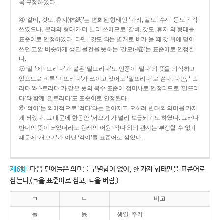
록 규정하였다.
④ ‘갈비, 갓모, 휴지(休紙)’는 변화된 형태인 ‘가리, 갈모, 수지’ 등도 각각
쓰였으나, 본래의 형태가 더 널리 쓰이므로 ‘갈비, 갓모, 휴지’의 형태를
표준어로 인정하였다. 다만, ‘갓모’와는 별개로 비가 올 때 갓 위에 덮어
쓰던 고깔 비슷하게 생긴 물건을 뜻하는 ‘갈모(-帽)’는 표준어로 인정한
다.
⑤ ‘밀-’에 ‘-뜨리다’가 붙은 ‘밀뜨리다’도 언중이 ‘밀다’의 뜻을 의식하고
있으므로 비록 ‘미뜨리다’가 쓰이고 있어도 ‘밀뜨리다’로 쓴다. 다만, ‘-뜨
리다’와 ‘-트리다’가 같은 뜻의 복수 표준어 접미사로 인정되므로 ‘밀뜨리
다’와 함께 ‘밀트리다’도 표준어로 인정된다.
⑥ ‘적이’는 의미적으로 ‘적다’와는 멀어지고 오히려 반대의 의미를 가지
게 되었다. 그 때문에 한동안 ‘저으기’가 널리 보급되기도 하였다. 그러나
반대의 뜻이 되었더라도 원래의 어원 ‘적다’와의 관계는 부정할 수 없기
때문에 ‘저으기’가 아닌 ‘적이’를 표준어로 삼았다.
제6항
다음 단어들은 의미를 구별함이 없이, 한 가지 형태만을 표준어로
삼는다.(ㄱ을 표준어로 삼고, ㄴ을 버림.)
ㄱ
ㄴ
비고
돌
돐
생일, 주기.