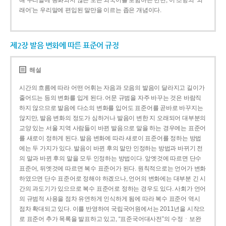
해 우리말에 동화되지 않은 모든 외국어를 포함하는 반면, 이 조항의 ‘외
래어’는 우리말에 편입된 말만을 이르는 좁은 개념이다.
제2장 발음 변화에 따른 표준어 규정
해설
시간의 흐름에 따라 어떤 어휘는 자음과 모음의 발음이 달라지고 길이가
줄어드는 등의 변화를 입게 된다. 어문 규범을 자주 바꾸는 것은 바람직
하지 않으므로 발음에 다소의 변화를 입어도 표준어를 곧바로 바꾸지는
않지만, 발음 변화의 정도가 심하거나 발음이 변한 지 오래되어 대부분의
교양 있는 서울 지역 사람들이 바뀐 발음으로 말을 하는 경우에는 표준어
를 새로이 정하게 된다. 발음 변화에 따라 새로이 표준어를 정하는 방법
에는 두 가지가 있다. 발음이 바뀐 후의 말만 인정하는 방법과 바뀌기 전
의 말과 바뀐 후의 말을 모두 인정하는 방법이다. 앞엣것에 따르면 단수
표준어, 뒤엣것에 따르면 복수 표준어가 된다. 원칙적으로는 언어가 변화
하였으면 단수 표준어로 정해야 하겠으나, 언어의 변화에는 대부분 긴 시
간의 과도기가 있으므로 복수 표준어로 정하는 경우도 있다. 사회가 언어
의 규범적 사용을 점차 유연하게 인식하게 됨에 따라 복수 표준어 역시
점차 확대되고 있다. 이를 반영하여 국립국어원에서는 2011년을 시작으
로 표준어 추가 목록을 발표하고 있고, “표준국어대사전”의 수정ㆍ보완