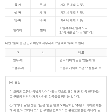
둘-째
두-째
‘제2, 두 개째’의 뜻.
셋-째
세-째
‘제3, 세 개째’의 뜻.
넷-째
네-째
‘제4, 네 개째’의 뜻.
1. 빌려주다, 빌려 오다.
빌리다
빌다
2. ‘용서를 빌다’는 ‘빌다’임.
다만, ‘둘째’는 십 단위 이상의 서수사에 쓰일 때에 ‘두째’로 한다.
ㄱ
ㄴ
비고
열두-째
열두 개째의 뜻은 ‘열둘째’로.
스물두-째
스물두 개째의 뜻은 ‘스물둘째’로.
해설
이 조항은 그동안 용법의 차이가 있는 것으로 규정해 온 것 중 현재에는
그 구별의 의의가 거의 사라진 항목들을 정리한 것이다.
① 과거에 ‘돌’은 생일, ‘돐’은 ‘한글 반포 500돐’처럼 ‘주년’의 의미로 세분
해 써 왔다. 그러나 그러한 구별은 인위적이고 불필요할 뿐만 아니라 ‘돐