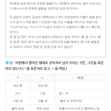
제3항과 같은 취지로 규정한 말들이나, 제3항의 경우와는 달리 거센소리
가 예사소리로 변화한 말들을 표준어로 삼은 경우이다.
① 표준어 규정이 공표된 1988년보다 이미 오래전부터 이름이 얼른 생각
나지 않거나 바로 말하기 곤란한 사람 또는 사물을 가리키는 대명사로
‘거시키’보다는 ‘거시기’가 더 널리 쓰였고 이 조항에서 이를 다시 확인한
것이다.
② ‘푼’은 한자 ‘分’의 고어 발음의 잔재이다. 현대 국어의 ‘할, 푼, 리’나 ‘땡
전 한 푼’ 등에 ‘푼’이 남아 있으나 한자어로 읽을 때에는 ‘분’으로 발음한
다. 따라서 시계의 ‘분침’은 ‘푼침’으로 쓰지 않는다.
제5항
어원에서 멀어진 형태로 굳어져서 널리 쓰이는 것은, 그것을 표준
어로 삼는다.(ㄱ을 표준어로 삼고, ㄴ을 버림.)
ㄱ
ㄴ
비고
강낭-콩
강남-콩
고삿
고샅
겉~, 속~.
사글-세
삭월-세
‘월세’는 표준어임.
울력-성당
위력-성당
떼를 지어서 으르고 협박하는 일.