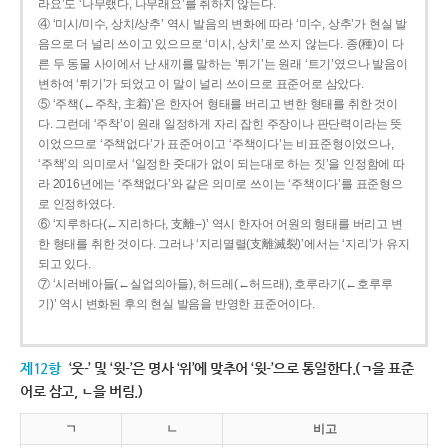
라요’도 ‘나무랬다, 나무래요’를 취하지 않는다.
④ ‘미시/미수, 상치/상추’ 역시 발음의 변화에 따라 ‘미수, 상추’가 현실 발
음으로 더 널리 쓰이고 있으므로 ‘미시, 상치’로 쓰지 않는다. 종(種)이 다
른 두 동물 사이에서 난 새끼를 말하는 ‘튀기’는 원래 ‘트기’였으나 발음이
변하여 ‘튀기’가 되었고 이 말이 널리 쓰이므로 표준어로 삼았다.
⑤ ‘주책(←주착, 主着)’은 한자어 형태를 버리고 변한 형태를 취한 것이
다. 그런데 ‘주착’이 원래 일정하게 자리 잡힌 주장이나 판단력이라는 뜻
이었으므로 ‘주책없다’가 표준어이고 ‘주책이다’는 비표준형이었으나,
‘주책’의 의미로서 ‘일정한 줏대가 없이 되는대로 하는 짓’을 인정함에 따
라 2016년에는 ‘주책없다’와 같은 의미로 쓰이는 ‘주책이다’를 표준형으
로 인정하였다.
⑥ ‘지루하다(←지리하다, 支離--)’ 역시 한자어 어원의 형태를 버리고 변
한 형태를 취한 것이다. 그러나 ‘지리멸렬(支離滅裂)’에서는 ‘지리’가 유지
되고 있다.
⑦ ‘시러베아들(←실업의아들), 허드레(←허드래), 호루라기(←호루루
기)’ 역시 변화된 후의 현실 발음을 반영한 표준어이다.
제12항
‘웃-’ 및 ‘윗-’은 명사 ‘위’에 맞추어 ‘윗-’으로 통일한다.(ㄱ을 표준
어로 삼고, ㄴ을 버림.)
ㄱ
ㄴ
비고