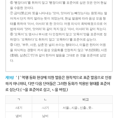
⑥ ‘뻗장다리’를 취하지 않고 ‘뻗정다리’를 표준어로 삼은 것은 언어 현실
을 수용한 것이다.
⑦ 금지(禁止)의 뜻을 나타내는 ‘앗아, 앗아라’는 빼앗는다는 원뜻과는 멀
어져서 단지 하지 말라는 뜻이 되었는데, 현실 발음에 따라 음성 모음 형
태를 취하여 ‘아서, 아서라’로 한 것이다. 어원 의식이 희박해졌으므로 어
법에 따라 ‘앗어, 앗어라’와 같이 적지 않고 ‘아서, 아서라’와 같이 적는다.
⑧ ‘오똑이’도 명사나 부사로 다 인정하지 않고 ‘오뚝이’만을 표준어로 정
하였다. ‘오똑하다’도 취하지 않고 ‘오뚝하다’를 표준어로 삼는다.
⑨ 다만, ‘부주, 사둔, 삼춘’은 널리 쓰이는 형태이나, 이들은 한자어 어원
을 의식하는 경향이 커서 음성 모음화를 인정하지 않고 ‘부조(扶助), 사돈
(査頓), 삼촌(三寸)’과 같이 한자어 발음을 그대로 쓴 것을 표준어로 삼았
다.
제9항
‘ㅣ’ 역행 동화 현상에 의한 발음은 원칙적으로 표준 발음으로 인정
하지 아니하되, 다만 다음 단어들은 그러한 동화가 적용된 형태를 표준어
로 삼는다.(ㄱ을 표준어로 삼고, ㄴ을 버림.)
ㄱ
ㄴ
비고
-내기
-나기
서울-, 시골-, 신출-, 풋-.
냄비
남비