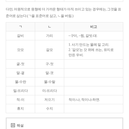
다만, 어원적으로 원형에 더 가까운 형태가 아직 쓰이고 있는 경우에는, 그것을 표
준어로 삼는다.(ㄱ을 표준어로 삼고, ㄴ을 버림.)
ㄱ
ㄴ
비고
갈비
가리
~구이, ~찜, 갈빗-대.
1. 사기 만드는 물레 밑 고리.
갓모
갈모
2. '갈모'는 갓 위에 쓰는, 유지로
만든 우비.
굴-젓
구-젓
말-곁
말-겻
물-수란
물-수랄
밀-뜨리다
미-뜨리다
적-이
저으기
적이-나, 적이나-하면.
휴지
수지
해설