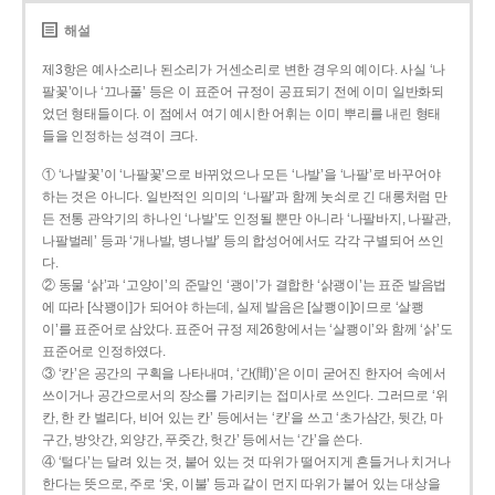
해설
제3항은 예사소리나 된소리가 거센소리로 변한 경우의 예이다. 사실 ‘나
팔꽃’이나 ‘끄나풀’ 등은 이 표준어 규정이 공표되기 전에 이미 일반화되
었던 형태들이다. 이 점에서 여기 예시한 어휘는 이미 뿌리를 내린 형태
들을 인정하는 성격이 크다.
① ‘나발꽃’이 ‘나팔꽃’으로 바뀌었으나 모든 ‘나발’을 ‘나팔’로 바꾸어야
하는 것은 아니다. 일반적인 의미의 ‘나팔’과 함께 놋쇠로 긴 대롱처럼 만
든 전통 관악기의 하나인 ‘나발’도 인정될 뿐만 아니라 ‘나팔바지, 나팔관,
나팔벌레’ 등과 ‘개나발, 병나발’ 등의 합성어에서도 각각 구별되어 쓰인
다.
② 동물 ‘삵’과 ‘고양이’의 준말인 ‘괭이’가 결합한 ‘삵괭이’는 표준 발음법
에 따라 [삭꽹이]가 되어야 하는데, 실제 발음은 [살쾡이]이므로 ‘살쾡
이’를 표준어로 삼았다. 표준어 규정 제26항에서는 ‘살쾡이’와 함께 ‘삵’도
표준어로 인정하였다.
③ ‘칸’은 공간의 구획을 나타내며, ‘간(間)’은 이미 굳어진 한자어 속에서
쓰이거나 공간으로서의 장소를 가리키는 접미사로 쓰인다. 그러므로 ‘위
칸, 한 칸 벌리다, 비어 있는 칸’ 등에서는 ‘칸’을 쓰고 ‘초가삼간, 뒷간, 마
구간, 방앗간, 외양간, 푸줏간, 헛간’ 등에서는 ‘간’을 쓴다.
④ ‘털다’는 달려 있는 것, 붙어 있는 것 따위가 떨어지게 흔들거나 치거나
한다는 뜻으로, 주로 ‘옷, 이불’ 등과 같이 먼지 따위가 붙어 있는 대상을