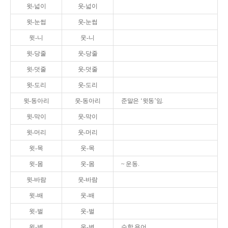
윗-넓이
웃-넓이
윗-눈썹
웃-눈썹
윗-니
웃-니
윗-당줄
웃-당줄
윗-덧줄
웃-덧줄
윗-도리
웃-도리
윗-동아리
웃-동아리
준말은 ‘윗동’임.
윗-막이
웃-막이
윗-머리
웃-머리
윗-목
웃-목
윗-몸
웃-몸
~ 운동.
윗-바람
웃-바람
윗-배
웃-배
윗-벌
웃-벌
윗-변
웃-변
수학 용어.