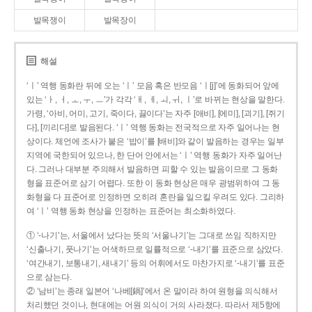
발목쟁이
발목장이
해설
‘ㅣ’ 역행 동화란 뒤에 오는 ‘ㅣ’ 모음 혹은 반모음 ‘ㅣ[j]’에 동화되어 앞에
있는 ‘ㅏ, ㅓ, ㅗ, ㅜ, ㅡ’가 각각 ‘ㅐ, ㅔ, ㅚ, ㅟ, ㅣ’로 바뀌는 현상을 말한다.
가령, ‘아비, 어미, 고기, 죽이다, 끓이다’는 자주 [애비], [에미], [괴기], [쥐기
다], [끼리다]로 발음된다. ‘ㅣ’ 역행 동화는 전국적으로 자주 일어나는 현
상이다. 체언에 조사가 붙은 ‘밥이’를 [배비]와 같이 발음하는 경우는 일부
지역에 국한되어 있으나, 한 단어 안에서는 ‘ㅣ’ 역행 동화가 자주 일어난
다. 그러나 대부분 주의해서 발음하면 피할 수 있는 발음이므로 그 동화
형을 표준어로 삼기 어렵다. 또한 이 동화 현상은 매우 광범위하여 그 동
화형을 다 표준어로 인정하면 오히려 혼란을 일으킬 우려도 있다. 그리하
여 ‘ㅣ’ 역행 동화 현상을 인정하는 표준어는 최소화하였다.
① ‘-나기’는, 서울에서 났다는 뜻의 ‘서울나기’는 그대로 쓰임 직하지만
‘신출나기, 풋나기’는 어색하므로 일률적으로 ‘-내기’를 표준으로 삼았다.
‘여간내기, 보통내기, 새내기’ 등의 어휘에서도 마찬가지로 ‘-내기’를 표준
으로 삼는다.
② ‘남비’는 종래 일본어 ‘나베[鍋]’에서 온 말이라 하여 원형을 의식해서
처리했던 것이나, 현대에는 어원 의식이 거의 사라졌다. 따라서 제5항에