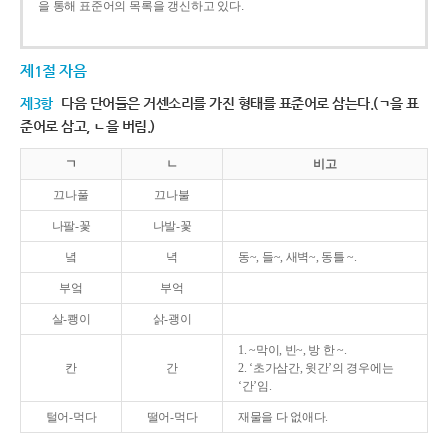
을 통해 표준어의 목록을 갱신하고 있다.
제1절 자음
제3항
다음 단어들은 거센소리를 가진 형태를 표준어로 삼는다.(ㄱ을 표
준어로 삼고, ㄴ을 버림.)
ㄱ
ㄴ
비고
끄나풀
끄나불
나팔-꽃
나발-꽃
녘
녁
동~, 들~, 새벽~, 동틀 ~.
부엌
부억
살-쾡이
삵-괭이
1. ~막이, 빈~, 방 한 ~.
칸
간
2. ‘초가삼간, 윗간’의 경우에는
‘간’임.
털어-먹다
떨어-먹다
재물을 다 없애다.