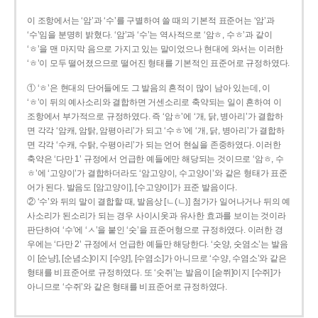
이 조항에서는 ‘암’과 ‘수’를 구별하여 쓸 때의 기본적 표준어는 ‘암’과
‘수’임을 분명히 밝혔다. ‘암’과 ‘수’는 역사적으로 ‘암ㅎ, 수ㅎ’과 같이
‘ㅎ’을 맨 마지막 음으로 가지고 있는 말이었으나 현대에 와서는 이러한
‘ㅎ’이 모두 떨어졌으므로 떨어진 형태를 기본적인 표준어로 규정하였다.
① ‘ㅎ’은 현대의 단어들에도 그 발음의 흔적이 많이 남아 있는데, 이
‘ㅎ’이 뒤의 예사소리와 결합하면 거센소리로 축약되는 일이 흔하여 이
조항에서 부가적으로 규정하였다. 즉 ‘암ㅎ’에 ‘개, 닭, 병아리’가 결합하
면 각각 ‘암캐, 암탉, 암평아리’가 되고 ‘수ㅎ’에 ‘개, 닭, 병아리’가 결합하
면 각각 ‘수캐, 수탉, 수평아리’가 되는 언어 현실을 존중하였다. 이러한
축약은 ‘다만 1’ 규정에서 언급한 예들에만 해당되는 것이므로 ‘암ㅎ, 수
ㅎ’에 ‘고양이’가 결합하더라도 ‘암고양이, 수고양이’와 같은 형태가 표준
어가 된다. 발음도 [암고양이], [수고양이]가 표준 발음이다.
② ‘수’와 뒤의 말이 결합할 때, 발음상 [ㄴ(ㄴ)] 첨가가 일어나거나 뒤의 예
사소리가 된소리가 되는 경우 사이시옷과 유사한 효과를 보이는 것이라
판단하여 ‘수’에 ‘ㅅ’을 붙인 ‘숫’을 표준어형으로 규정하였다. 이러한 경
우에는 ‘다만 2’ 규정에서 언급한 예들만 해당한다. ‘숫양, 숫염소’는 발음
이 [순냥], [순념소]이지 [수양], [수염소]가 아니므로 ‘수양, 수염소’와 같은
형태를 비표준어로 규정하였다. 또 ‘숫쥐’는 발음이 [숟쮜]이지 [수쥐]가
아니므로 ‘수쥐’와 같은 형태를 비표준어로 규정하였다.