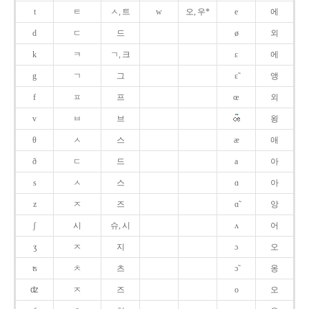
t
ㅌ
ㅅ, 트
w
오, 우*
e
에
d
ㄷ
드
ø
외
k
ㅋ
ㄱ, 크
ɛ
에
g
ㄱ
그
ɛ̃
앵
f
ㅍ
프
œ
외
v
ㅂ
브
욍
θ
ㅅ
스
æ
애
ð
ㄷ
드
a
아
s
ㅅ
스
ɑ
아
z
ㅈ
즈
ɑ̃
앙
ʃ
시
슈, 시
ʌ
어
ʒ
ㅈ
지
ɔ
오
ʦ
ㅊ
츠
ɔ̃
옹
ʣ
ㅈ
즈
o
오