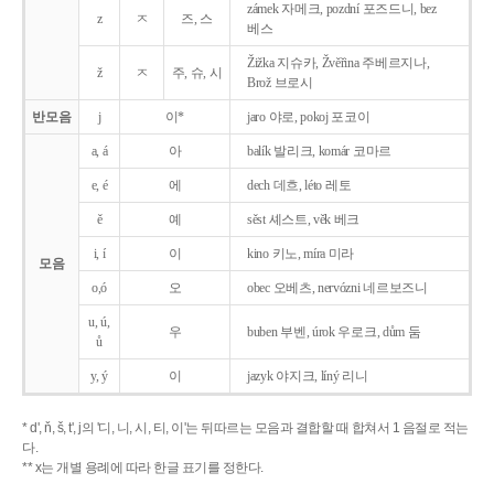
zámek 자메크, pozdní 포즈드니, bez
z
ㅈ
즈, 스
베스
Žižka 지슈카, Žvěřina 주베르지나,
ž
ㅈ
주, 슈, 시
Brož 브로시
반모음
j
이*
jaro 야로, pokoj 포코이
a, á
아
balík 발리크, komár 코마르
e, é
에
dech 데흐, léto 레토
ě
예
sěst 셰스트, věk 베크
i, í
이
kino 키노, míra 미라
모음
o,ó
오
obec 오베츠, nervózni 네르보즈니
u, ú,
우
buben 부벤, úrok 우로크, dům 둠
ů
y, ý
이
jazyk
야지크, líný 리니
* d', ň, š, t', j의 '디, 니, 시, 티, 이'는 뒤따르는 모음과 결합할 때 합쳐서 1 음절로 적는
다.
** x는 개별 용례에 따라 한글 표기를 정한다.