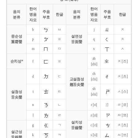
한어
한어
음의
주음
음의
주음
병음
한글
병음
한글
분류
부호
분류
부호
자모
자모
b
ㅂ
j
ㅈ
중순성
설면성
p
ㅍ
q
ㅊ
重脣聲
舌面聲
m
ㅁ
x
ㅅ
zh
순치성*
f
ㅍ
ㅈ [즈]
[zhi]
ch
d
ㄷ
ㅊ [츠]
교설첨성
[chi]
翹舌尖聲
sh
t
ㅌ
ㅅ [스]
설첨성
[shi]
舌尖聲
ㄖ
n
ㄴ
r [ri]
ㄹ [르]
l
ㄹ
z [zi]
ㅉ [쯔]
설치성
g
ㄱ
c [ci]
ㅊ [츠]
舌齒聲
설근성
k
ㅋ
s [si]
ㅆ [쓰]
舌根聲