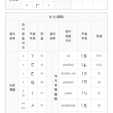
h
ㅎ
운 모 (韻母)
한
어
한어
음의
병
주음
한
음의
주음
병음
한글
분류
음
부호
글
분류
부호
자모
자
모
a
아
yai
야이
o
오
yao
(iao)
야오
e
어
you
(iou,
iu)
유
제
치
ê
에
yan
(ian)
옌
단운
류
單韻
齊
yi
이
yin(in)
인
齒
(i)
類
wu
우
yang
(iang)
양
(u)