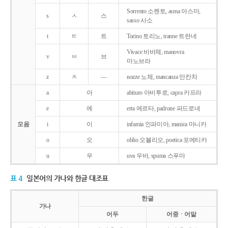
Sorrento 소렌토, asma 아스마,
s
ㅅ
스
sasso 사소
t
ㅌ
트
Torino 토리노, tranne 트란네
Vivace 비바체, manovra
v
ㅂ
브
마노브라
z
ㅊ
―
nozze 노체, mancanza 만칸차
a
아
abituro 아비투로, capra 카프라
e
에
erta 에르타, padrone 파드로네
모음
i
이
infamia 인파미아, manica 마니카
o
오
oblio 오블리오, poetica 포에티카
u
우
uva 우바, spuma 스푸마
표 4
일본어의 가나와 한글 대조표
한글
가나
어두
어중ㆍ어말