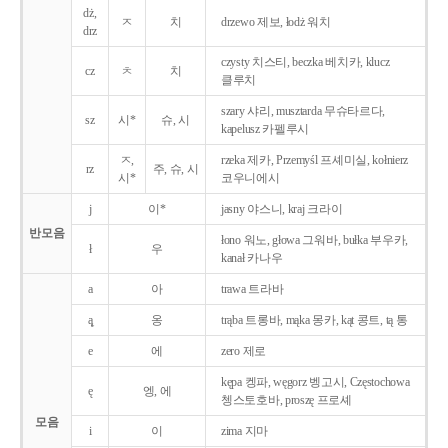
dż,
ㅈ
치
drzewo 제보, łodż 워치
drz
czysty 치스티, beczka 베치카, klucz
cz
ㅊ
치
클루치
szary 샤리, musztarda 무슈타르다,
sz
시*
슈, 시
kapelusz 카펠루시
ㅈ,
rzeka 제카, Przemyśl 프셰미실, kołnierz
rz
주, 슈, 시
시*
코우니에시
j
이*
jasny 야스니, kraj 크라이
반모음
łono 워노, głowa 그워바, bułka 부우카,
ł
우
kanał 카나우
a
아
trawa 트라바
ą̨
옹
trąba 트롱바, mąka 몽카, kąt 콩트, tą 통
e
에
zero 제로
kępa 켕파, węgorz 벵고시, Częstochowa
ę
엥, 에
쳉스토호바, proszę 프로셰
모음
i
이
zima 지마