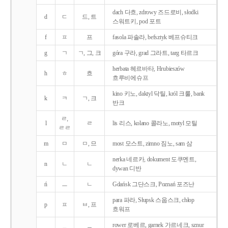
dach 다흐, zdrowy 즈드로비, słodki
d
ㄷ
드, 트
스워트키, pod 포트
f
ㅍ
프
fasola 파솔라, befsztyk 베프슈티크
g
ㄱ
ㄱ, 그, 크
góra 구라, grad 그라트, targ 타르크
herbata 헤르바타, Hrubieszów
h
ㅎ
흐
흐루비에슈프
kino 키노, daktyl 닥틸, król 크룰, bank
k
ㅋ
ㄱ, 크
반크
ㄹ,
l
ㄹ
lis 리스, kolano 콜라노, motyl 모틸
ㄹㄹ
m
ㅁ
ㅁ, 므
most 모스트, zimno 짐노, sam 삼
nerka 네르카, dokument 도쿠멘트,
n
ㄴ
ㄴ
dywan 디반
ń
ㅡ
ㄴ
Gdańsk 그단스크, Poznań 포즈난
para 파라, Słupsk 스웁스크, chłop
p
ㅍ
ㅂ, 프
흐워프
rower 로베르, garnek 가르네크, sznur