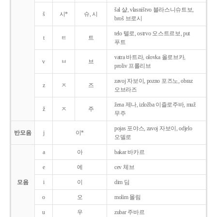
šal 샬, vlasništvo 블라스니슈트보,
š
시*
슈, 시
broš 브로시
telo 텔로, ostrvo 오스트르보, put
t
ㅌ
트
푸트
vatra 바트라, olovka 올로브카,
v
ㅂ
브
proliv 프롤리브
zavoj 자보이, pozno 포즈노, obraz
z
ㅈ
즈
오브라즈
žena 제나, izložba 이즐로주바, muž
ž
ㅈ
주
무주
pojas 포야스, zavoj 자보이, odjelo
반모음
j
이*
오델로
a
아
bakar 바카르
e
에
cev 체브
모음
i
이
dim 딤
o
오
molim 몰림
u
우
zubar 주바르