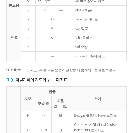
w
오ㆍ우*
―
walkirias 왈키리아스
반모음
y
이*
―
yungla 융글라
a
아
braceo 브라세오
e
에
reloj 렐로
모음
i
이
Lulio 룰리오
o
오
ocal 오칼
u
우
viudedad 비우데다드
* ll, y, ñ, w의 '이, 니, 오, 우'는 다른 모음과 결합할 때 합쳐서 1 음절로 적는다.
표 3
이탈리아어 자모와 한글 대조표
한글
자모
보기
자음
모음 앞
앞ㆍ어말
b
ㅂ
브
Bologna 볼로냐, bravo 브라보
Como 코모, Sicilia 시칠리아,
c
ㅋ, ㅊ
크
Boccaccio 보카치오,