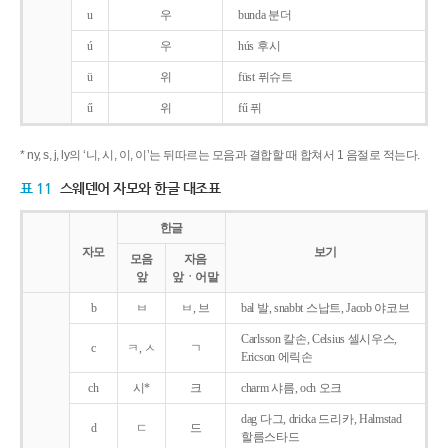
u
우
bunda 분더
ú
우
hús 후시
ü
위
füst 퓌슈트
ű
위
fű 퓌
* ny, s, j, ly의 ‘니, 시, 이, 이’는 뒤따르는 모음과 결합할 때 합쳐서 1 음절로 적는다.
표 11
스웨덴어 자모와 한글 대조표
한글
자모
보기
모음
자음
앞
앞ㆍ어말
b
ㅂ
ㅂ, 브
bal 발, snabbt 스납트, Jacob 야코브
Carlsson 칼손, Celsius 셀시우스,
c
ㅋ, ㅅ
ㄱ
Ericson 에릭손
ch
시*
크
charm 샤름, och 오크
dag 다그, dricka 드리카, Halmstad
d
ㄷ
드
할름스타드