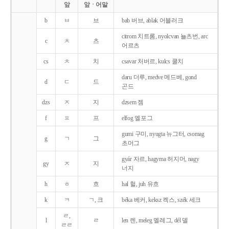
앞
앞ㆍ어말
b
ㅂ
브
bab 버브, ablak 어블러크
citrom 치트롬, nyolcvan 뇰츠번, arc
c
ㅊ
츠
어르츠
cs
ㅊ
치
csavar 처버르, kulcs 쿨치
daru 더루, medve 메드베, gond
d
ㄷ
드
곤드
dzs
ㅈ
지
dzsem 젬
f
ㅍ
프
elfog 엘포그
gumi 구미, nyugta 뉴그터, csomag
g
ㄱ
그
초머그
gyár 자르, hagyma 허지머, nagy
gy
ㅈ
지
너지
h
ㅎ
흐
hal 헐, juh 유흐
k
ㅋ
ㄱ, 크
béka 베커, keksz 켁스, szék 세크
ㄹ,
l
ㄹ
len 렌, meleg 멜레그, dél 델
ㄹㄹ