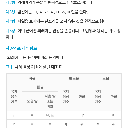
제2항
외래어의 1 음운은 원칙적으로 1 기호로 적는다.
제3항
받침에는 ‘ㄱ, ㄴ, ㄹ, ㅁ, ㅂ, ㅅ, ㅇ’만을 쓴다.
제4항
파열음 표기에는 된소리를 쓰지 않는 것을 원칙으로 한다.
제5항
이미 굳어진 외래어는 관용을 존중하되, 그 범위와 용례는 따로 정
한다.
제2장 표기 일람표
외래어는 표 1~19에 따라 표기한다.
표 1
국제 음성 기호와 한글 대조표
자음
반모음
모음
한글
국제
국제
국제
자음 앞
음성
음성
한글
음성
한글
모음 앞
또는
기호
기호
기호
어말
p
ㅍ
ㅂ, 프
j
이*
i
이
b
ㅂ
브
ɥ
위
y
위