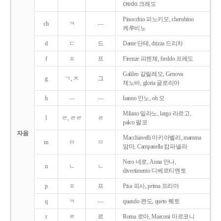
credo 크레도
Pinocchio 피노키오, cherubino
ch
ㅋ
―
케루비노
d
ㄷ
드
Dante 단테, drizza 드리차
f
ㅍ
프
Firenze 피렌체, freddo 프레도
Galileo 갈릴레오, Genova
g
ㄱ, ㅈ
그
제노바, gloria 글로리아
h
―
―
hanno 안노, oh 오
Milano 밀라노, largo 라르고,
l
ㄹ, ㄹㄹ
ㄹ
palco 팔코
자음
Macchiavelli 마키아벨리, mamma
m
ㅁ
ㅁ
맘마, Campanella 캄파넬라
Nero 네로, Anna 안나,
n
ㄴ
ㄴ
divertimento 디베르티멘토
p
ㅍ
프
Pisa 피사, prima 프리마
q
ㅋ
―
quando 콴도, queto 퀘토
r
ㄹ
르
Roma 로마, Marconi 마르코니