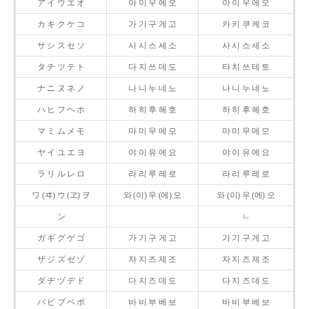
ア イ ウ エ オ
아 이 우 에 오
아 이 우 에 오
カ キ ク ケ コ
가 기 구 게 고
카 키 쿠 케 코
サ シ ス セ ソ
사 시 스 세 소
사 시 스 세 소
タ チ ツ テ ト
다 지 쓰 데 도
타 치 쓰 테 토
ナ ニ ヌ ネ ノ
나 니 누 네 노
나 니 누 네 노
ハ ヒ フ ヘ ホ
하 히 후 헤 호
하 히 후 헤 호
マ ミ ム メ モ
마 미 무 메 모
마 미 무 메 모
ヤ イ ユ エ ヨ
야 이 유 에 요
야 이 유 에 요
ラ リ ル レ ロ
라 리 루 레 로
라 리 루 레 로
ワ (ヰ) ウ (ヱ) ヲ
와 (이) 우 (에) 오
와 (이) 우 (에) 오
ン
ㄴ
ガ ギ グ ゲ ゴ
가 기 구 게 고
가 기 구 게 고
ザ ジ ズ ゼ ゾ
자 지 즈 제 조
자 지 즈 제 조
ダ ヂ ヅ デ ド
다 지 즈 데 도
다 지 즈 데 도
バ ビ ブ ベ ボ
바 비 부 베 보
바 비 부 베 보