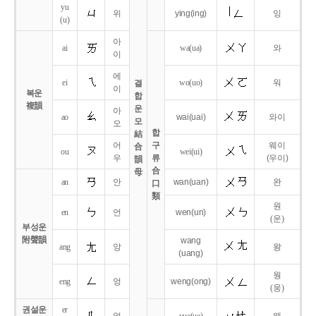
yu
위
ying
(ing)
잉
(u)
아
ai
wa
(ua)
와
이
에
ei
wo
(uo)
워
결
이
복운
합
複韻
운
아
ao
wai
(uai)
와이
모
오
합
結
어
구
웨이
合
ou
wei
(ui)
우
류
(우이)
韻
合
母
an
안
wan
(uan)
완
口
類
원
en
언
wen
(un)
(운)
부성운
附聲韻
wang
ang
앙
왕
(uang)
웡
eng
엉
weng
(ong)
(웅)
권설운
er