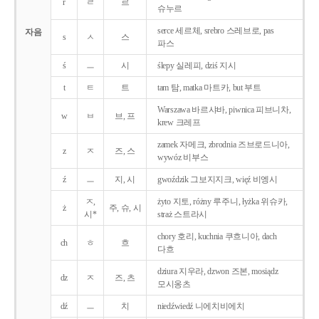
r
ㄹ
르
슈누르
serce 세르체, srebro 스레브로, pas
자음
s
ㅅ
스
파스
ś
ㅡ
시
ślepy 실레피, dziś 지시
t
ㅌ
트
tam 탐, matka 마트카, but 부트
Warszawa 바르샤바, piwnica 피브니차,
w
ㅂ
브, 프
krew 크레프
zamek 자메크, zbrodnia 즈브로드니아,
z
ㅈ
즈, 스
wywóz 비부스
ź
ㅡ
지, 시
gwoździk 그보지지크, więź 비엥시
ㅈ,
żyto 지토, różny 루주니, łyżka 위슈카,
ż
주, 슈, 시
시*
straż 스트라시
chory 호리, kuchnia 쿠흐니아, dach
ch
ㅎ
흐
다흐
dziura 지우라, dzwon 즈본, mosiądz
dz
ㅈ
즈, 츠
모시옹츠
dź
ㅡ
치
niedźwiedź 니에치비에치