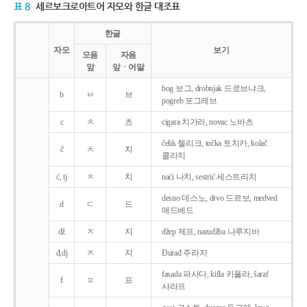
표 8
세르보크로아트어 자모와 한글 대조표
한글
자모
보기
모음
자음
앞
앞ㆍ어말
bog 보그, drobnjak 드로브냐크,
b
ㅂ
브
pogreb 포그레브
c
ㅊ
츠
cigara 치가라, novac 노바츠
čelik 첼리크, točka 토치카, kolač
č
ㅊ
치
콜라치
ć, tj
ㅊ
치
naći 나치, sestrić 세스트리치
desno 데스노, drvo 드르보, medved
d
ㄷ
드
메드베드
dž
ㅈ
지
džep 제프, narudžba 나루지바
đ,dj
ㅈ
지
Ðurađ 주라지
fasada 파사다, kifla 키플라, šaraf
f
ㅍ
프
샤라프