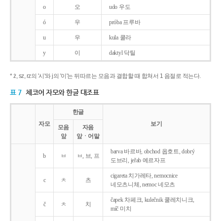
o
오
udo 우도
ó
우
próba 프루바
u
우
kula 쿨라
y
이
daktyl 닥틸
* ż, sz, rz의 '시'와 j의 '이'는 뒤따르는 모음과 결합할 때 합쳐서 1 음절로 적는다.
표 7
체코어 자모와 한글 대조표
한글
자모
보기
모음
자음
앞
앞ㆍ어말
barva 바르바, obchod 옵호트, dobrý
b
ㅂ
ㅂ, 브, 프
도브리, jeřab 예르자프
cigareta 치가레타, nemocnice
c
ㅊ
츠
네모츠니체, nemoc 네모츠
čapek 차페크, kulečnik 쿨레치니크,
č
ㅊ
치
míč 미치