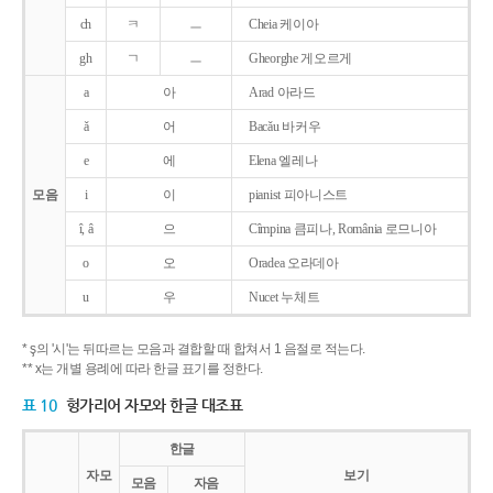
ch
ㅋ
ㅡ
Cheia 케이아
gh
ㄱ
ㅡ
Gheorghe 게오르게
a
아
Arad 아라드
ǎ
어
Bacǎu 바커우
e
에
Elena 엘레나
모음
i
이
pianist 피아니스트
î, â
으
Cîmpina 큼피나, România 로므니아
o
오
Oradea 오라데아
u
우
Nucet 누체트
* ş의 '시'는 뒤따르는 모음과 결합할 때 합쳐서 1 음절로 적는다.
** x는 개별 용례에 따라 한글 표기를 정한다.
표 10
헝가리어 자모와 한글 대조표
한글
자모
보기
모음
자음