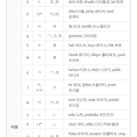
d
ㄷ
드, 트
dech 데흐, divadlo 디바들로, led 레트
d'ábel 댜벨, lod'ka 로티카, hrud'
d'
디*
디, 티
흐루티
f
ㅍ
프
fík 피크, knoflík 크노플리크
g
ㄱ
ㄱ, 그, 크
gramofon 그라모폰
h
ㅎ
흐
hadr 하드르, hmyz 흐미스, bůh 부흐
choditi 호디티, chlapec 흘라페츠, prach
ch
ㅎ
흐
프라흐
kachna 카흐나, nikdy 니크디, padák
k
ㅋ
ㄱ, 크
파다크
ㄹ,
lev 레프, šplhati 슈플하티, postel
l
ㄹ
ㄹㄹ
포스텔
most 모스트, mrak 므라크, podzim
m
ㅁ
ㅁ, 므
포드짐
n
ㄴ
ㄴ
noha 노하, podmínka 포드민카
ň
니*
ㄴ
němý 네미, sáňky 산키, Plzeň 플젠
자음
Praha 프라하, koroptev 코롭테프, strop
p
ㅍ
ㅂ, 프