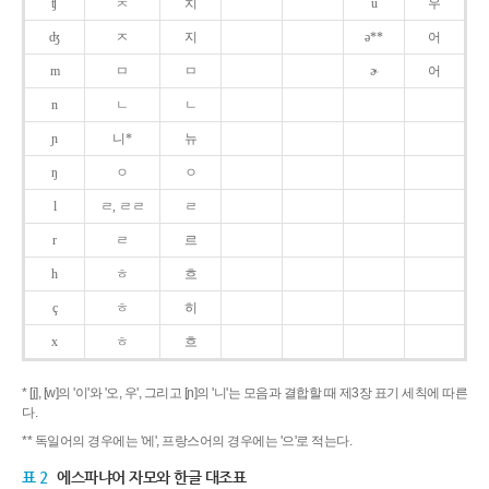
ʧ
ㅊ
치
u
우
ʤ
ㅈ
지
ə**
어
m
ㅁ
ㅁ
ɚ
어
n
ㄴ
ㄴ
ɲ
니*
뉴
ŋ
ㅇ
ㅇ
l
ㄹ, ㄹㄹ
ㄹ
r
ㄹ
르
h
ㅎ
흐
ç
ㅎ
히
x
ㅎ
흐
* [j], [w]의 '이'와 '오, 우', 그리고 [ɲ]의 '니'는 모음과 결합할 때 제3장 표기 세칙에 따른
다.
** 독일어의 경우에는 '에', 프랑스어의 경우에는 '으'로 적는다.
표 2
에스파냐어 자모와 한글 대조표