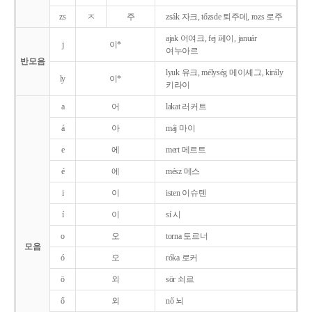
zs
ㅈ
주
zsák 자크, tőzsde 퇴주데, rozs 로주
ajak 어여크, fej 페이, január
j
이*
여누아르
반모음
lyuk 유크, mélység 메이셰그, király
ly
이*
키라이
a
어
lakat 러커트
á
아
máj 마이
e
에
mert 메르트
é
에
mész 메스
i
이
isten 이슈텐
í
이
sí 시
o
오
torna 토르너
모음
ó
오
róka 로커
ö
외
sör 쇠르
ő
외
nő 뇌