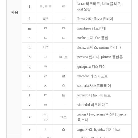
lacrar 라크라르, Lulio 룰리오,
l
ㄹ, ㄹㄹ
ㄹ
ocal 오칼
자음
ll
이*
―
llama 야마, lluvia 유비아
m
ㅁ
ㅁ
membrete 멤브레테
n
ㄴ
ㄴ
noche 노체, flan 플란
ñ
니*
―
ñoñez 뇨녜스, mañana 마냐나
p
ㅍ
ㅂ, 프
pepsina 펩시나, plantón 플란톤
q
ㅋ
―
quisquilla 키스키야
r
ㄹ
르
rascador 라스카도르
s
ㅅ
스
sastreria 사스트레리아
t
ㅌ
트
tetraetro 테트라에트로
v
ㅂ
―
viudedad 비우데다드
ㅅ,
xenón 세논, laxante 락산테, yuxta
x
ㄱ스
ㄱㅅ
육스타
z
ㅅ
스
zagal 사갈, liquidez 리키데스