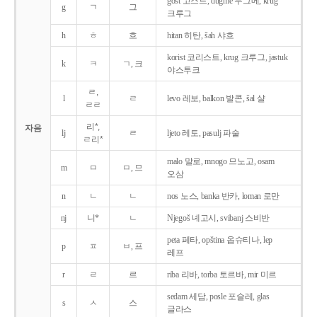
gost 고스트, dugme 두그메, krug
g
ㄱ
그
크루그
h
ㅎ
흐
hitan 히탄, šah 샤흐
korist 코리스트, krug 크루그, jastuk
k
ㅋ
ㄱ, 크
야스투크
ㄹ,
l
ㄹ
levo 레보, balkon 발콘, šal 샬
ㄹㄹ
리*,
자음
lj
ㄹ
ljeto 레토, pasulj 파술
ㄹ리*
malo 말로, mnogo 므노고, osam
m
ㅁ
ㅁ, 므
오삼
n
ㄴ
ㄴ
nos 노스, banka 반카, loman 로만
nj
니*
ㄴ
Njegoš 녜고시, svibanj 스비반
peta 페타, opština 옵슈티나, lep
p
ㅍ
ㅂ, 프
레프
r
ㄹ
르
riba 리바, torba 토르바, mir 미르
sedam 세담, posle 포슬레, glas
s
ㅅ
스
글라스