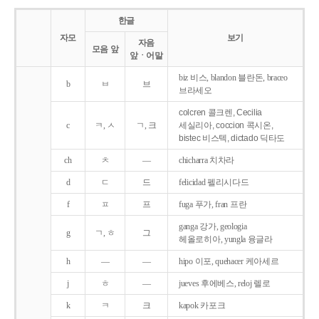
한글
자모
보기
자음
모음 앞
앞ㆍ어말
biz 비스, blandon 블란돈, braceo
b
ㅂ
브
브라세오
colcren 콜크렌, Cecilia
c
ㅋ, ㅅ
ㄱ, 크
세실리아, coccion 콕시온,
bistec 비스텍, dictado 딕타도
ch
ㅊ
―
chicharra 치차라
d
ㄷ
드
felicidad 펠리시다드
f
ㅍ
프
fuga 푸가, fran 프란
ganga 강가, geologia
g
ㄱ, ㅎ
그
헤올로히아, yungla 융글라
h
―
―
hipo 이포, quehacer 케아세르
j
ㅎ
―
jueves 후에베스, reloj 렐로
k
ㅋ
크
kapok 카포크