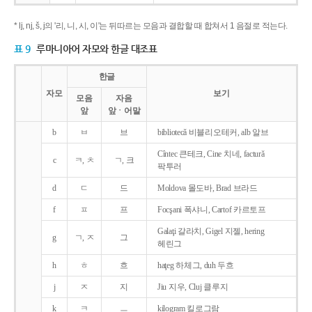
* lj, nj, š, j의 '리, 니, 시, 이'는 뒤따르는 모음과 결합할 때 합쳐서 1 음절로 적는다.
표 9
루마니아어 자모와 한글 대조표
한글
자모
보기
모음
자음
앞
앞ㆍ어말
b
ㅂ
브
bibliotecǎ 비블리오테커, alb 알브
Cîntec 큰테크, Cine 치네, facturǎ
c
ㅋ, ㅊ
ㄱ, 크
팍투러
d
ㄷ
드
Moldova 몰도바, Brad 브라드
f
ㅍ
프
Focşani 폭샤니, Cartof 카르토프
Galaţi 갈라치, Gigel 지젤, hering
g
ㄱ, ㅈ
그
헤린그
h
ㅎ
흐
haţeg 하체그, duh 두흐
j
ㅈ
지
Jiu 지우, Cluj 클루지
k
ㅋ
ㅡ
kilogram 킬로그람