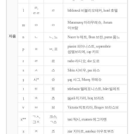
ㄹ,
l
ㄹ
bibliotecǎ 비블리오테커, hotel 호텔
ㄹㄹ
Maramureş 마라무레슈, Avram
m
ㅁ
ㅁ
아브람
자음
n
ㄴ
ㄴ, 느
Nucet 누체트, Bran 브란, pumn 품느
pianist 피아니스트, septembrie
p
ㅍ
ㅂ, 프
셉템브리에, cap 카프
r
ㄹ
르
radio 라디오, dor 도르
s
ㅅ
스
Sibiu 시비우, pas 파스
ş
시*
슈
şag 샤그, Mureş 무레슈
t
ㅌ
트
telefonist 텔레포니스트, bilet 빌레트
ţ
ㅊ
츠
ţigarǎ 치가러, braţ 브라츠
v
ㅂ
브
Victoria 빅토리아, Braşov 브라쇼브
ㄱㅅ,
크스,
x**
taxi 탁시, examen 에그자멘
그ㅈ
ㄱ스
z
ㅈ
즈
ziar 지아르, autobuz 아우토부즈