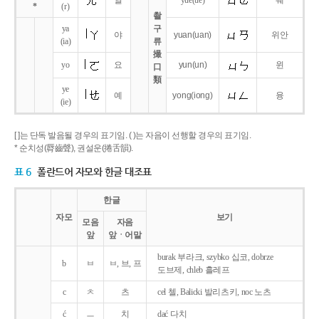
얼
yue
(ue)
웨
*
(r)
촬
ya
구
야
yuan
(uan)
위안
(ia)
류
撮
yo
요
yun
(un)
윈
口
類
ye
예
yong
(iong)
융
(ie)
[ ]는 단독 발음될 경우의 표기임. ( )는 자음이 선행할 경우의 표기임.
* 순치성(脣齒聲), 권설운(捲舌韻).
표 6
폴란드어 자모와 한글 대조표
한글
자모
보기
모음
자음
앞
앞ㆍ어말
burak 부라크, szybko 십코, dobrze
b
ㅂ
ㅂ, 브, 프
도브제, chleb 흘레프
c
ㅊ
츠
cel 첼, Balicki 발리츠키, noc 노츠
ć
ㅡ
치
dać 다치