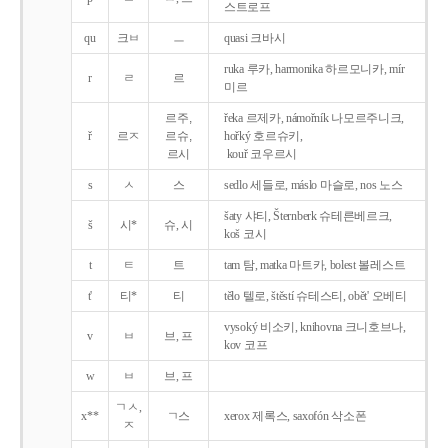
스트로프
qu
크ㅂ
ㅡ
quasi 크바시
ruka 루카, harmonika 하르모니카, mír
r
ㄹ
르
미르
르주,
řeka 르제카, námořník 나모르주니크,
ř
르ㅈ
르슈,
hořký 호르슈키,
르시
kouř 코우르시
s
ㅅ
스
sedlo 세들로, máslo 마슬로, nos 노스
šaty 샤티, Šternberk 슈테른베르크,
š
시*
슈, 시
koš 코시
t
ㅌ
트
tam 탐, matka 마트카, bolest 볼레스트
t'
티*
티
tělo 텔로, štěstí 슈테스티, obět' 오베티
vysoký 비소키, knihovna 크니호브나,
v
ㅂ
브, 프
kov 코프
w
ㅂ
브, 프
ㄱㅅ,
x**
ㄱ스
xerox 제록스, saxofón 삭소폰
ㅈ