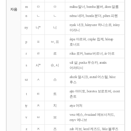
m
ㅁ
ㅁ
málna 말너, bomba 봄버, álom 알롬
자음
n
ㄴ
ㄴ
néma 네머, bunda 분더, pihen 피헨
nyak 녀크, hányszor 하니소르, irány
ny
니*
니
이라니
árpa 아르퍼, csipke 칩케, hónap
p
ㅍ
ㅂ, 프
호너프
r
ㄹ
르
róka 로커, barna 버르너, ár 아르
sál 샬, puska 푸슈카, aratás
s
시*
슈, 시
어러타시
alszik 얼시크, asztal 어스털, húsz
sz
ㅅ
스
후스
ajto 어이토, borotva 보로트버, csont
t
ㅌ
트
촌트
ty
ㅊ
치
atya 어처
vesz 베스, évszázad 에브사저드,
v
ㅂ
브
enyv 에니브
z
ㅈ
즈
zab 저브, kezd 케즈드, blúz 블루즈