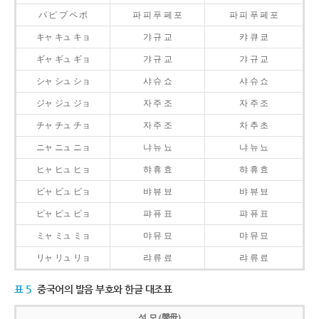
パ ピ プ ペ ポ
파 피 푸 페 포
파 피 푸 페 포
キャ キュ キョ
갸 규 교
캬 큐 쿄
ギャ ギュ ギョ
갸 규 교
갸 규 교
シャ シュ ショ
샤 슈 쇼
샤 슈 쇼
ジャ ジュ ジョ
자 주 조
자 주 조
チャ チュ チョ
자 주 조
차 추 초
ニャ ニュ ニョ
냐 뉴 뇨
냐 뉴 뇨
ヒャ ヒュ ヒョ
햐 휴 효
햐 휴 효
ビャ ビュ ビョ
뱌 뷰 뵤
뱌 뷰 뵤
ピャ ピュ ピョ
퍄 퓨 표
퍄 퓨 표
ミャ ミュ ミョ
먀 뮤 묘
먀 뮤 묘
リャ リュ リョ
랴 류 료
랴 류 료
표 5
중국어의 발음 부호와 한글 대조표
성 모 (聲母)