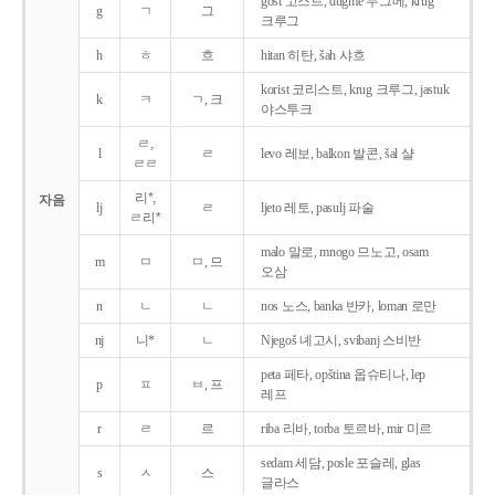
gost 고스트, dugme 두그메, krug
g
ㄱ
그
크루그
h
ㅎ
흐
hitan 히탄, šah 샤흐
korist 코리스트, krug 크루그, jastuk
k
ㅋ
ㄱ, 크
야스투크
ㄹ,
l
ㄹ
levo 레보, balkon 발콘, šal 샬
ㄹㄹ
리*,
자음
lj
ㄹ
ljeto 레토, pasulj 파술
ㄹ리*
malo 말로, mnogo 므노고, osam
m
ㅁ
ㅁ, 므
오삼
n
ㄴ
ㄴ
nos 노스, banka 반카, loman 로만
nj
니*
ㄴ
Njegoš 녜고시, svibanj 스비반
peta 페타, opština 옵슈티나, lep
p
ㅍ
ㅂ, 프
레프
r
ㄹ
르
riba 리바, torba 토르바, mir 미르
sedam 세담, posle 포슬레, glas
s
ㅅ
스
글라스