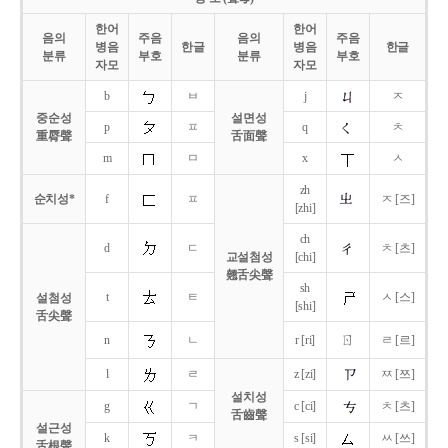
한어
한어
음의
주음
음의
주음
병음
한글
병음
한글
분류
부호
분류
부호
자모
자모
b
ㅂ
j
ㅈ
중순성
설면성
p
ㅍ
q
ㅊ
重脣聲
舌面聲
m
ㅁ
x
ㅅ
zh
순치성*
f
ㅍ
ㅈ [즈]
[zhi]
ch
d
ㄷ
ㅊ [츠]
교설첨성
[chi]
翹舌尖聲
sh
t
ㅌ
ㅅ [스]
설첨성
[shi]
舌尖聲
ㄖ
n
ㄴ
r [ri]
ㄹ [르]
l
ㄹ
z [zi]
ㅉ [쯔]
설치성
g
ㄱ
c [ci]
ㅊ [츠]
舌齒聲
설근성
k
ㅋ
s [si]
ㅆ [쓰]
舌根聲