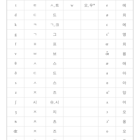
t
ㅌ
ㅅ, 트
w
오, 우*
e
에
d
ㄷ
드
ø
외
k
ㅋ
ㄱ, 크
ɛ
에
g
ㄱ
그
ɛ̃
앵
f
ㅍ
프
œ
외
v
ㅂ
브
욍
θ
ㅅ
스
æ
애
ð
ㄷ
드
a
아
s
ㅅ
스
ɑ
아
z
ㅈ
즈
ɑ̃
앙
ʃ
시
슈, 시
ʌ
어
ʒ
ㅈ
지
ɔ
오
ʦ
ㅊ
츠
ɔ̃
옹
ʣ
ㅈ
즈
o
오