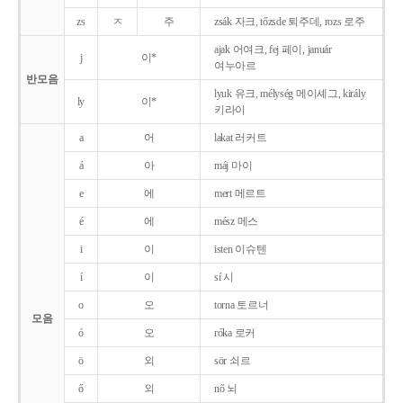
zs
ㅈ
주
zsák 자크, tőzsde 퇴주데, rozs 로주
ajak 어여크, fej 페이, január
j
이*
여누아르
반모음
lyuk 유크, mélység 메이셰그, király
ly
이*
키라이
a
어
lakat 러커트
á
아
máj 마이
e
에
mert 메르트
é
에
mész 메스
i
이
isten 이슈텐
í
이
sí 시
o
오
torna 토르너
모음
ó
오
róka 로커
ö
외
sör 쇠르
ő
외
nő 뇌