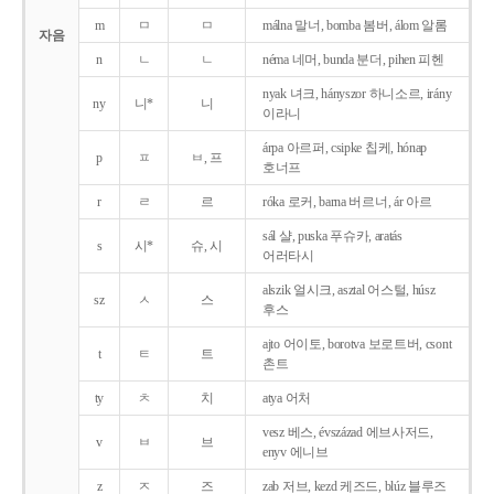
m
ㅁ
ㅁ
málna 말너, bomba 봄버, álom 알롬
자음
n
ㄴ
ㄴ
néma 네머, bunda 분더, pihen 피헨
nyak 녀크, hányszor 하니소르, irány
ny
니*
니
이라니
árpa 아르퍼, csipke 칩케, hónap
p
ㅍ
ㅂ, 프
호너프
r
ㄹ
르
róka 로커, barna 버르너, ár 아르
sál 샬, puska 푸슈카, aratás
s
시*
슈, 시
어러타시
alszik 얼시크, asztal 어스털, húsz
sz
ㅅ
스
후스
ajto 어이토, borotva 보로트버, csont
t
ㅌ
트
촌트
ty
ㅊ
치
atya 어처
vesz 베스, évszázad 에브사저드,
v
ㅂ
브
enyv 에니브
z
ㅈ
즈
zab 저브, kezd 케즈드, blúz 블루즈