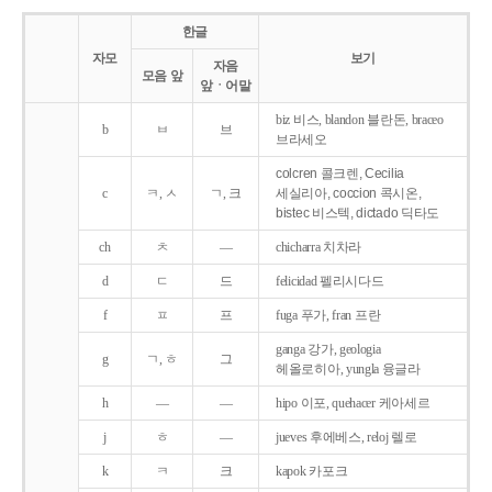
한글
자모
보기
자음
모음 앞
앞ㆍ어말
biz 비스, blandon 블란돈, braceo
b
ㅂ
브
브라세오
colcren 콜크렌, Cecilia
c
ㅋ, ㅅ
ㄱ, 크
세실리아, coccion 콕시온,
bistec 비스텍, dictado 딕타도
ch
ㅊ
―
chicharra 치차라
d
ㄷ
드
felicidad 펠리시다드
f
ㅍ
프
fuga 푸가, fran 프란
ganga 강가, geologia
g
ㄱ, ㅎ
그
헤올로히아, yungla 융글라
h
―
―
hipo 이포, quehacer 케아세르
j
ㅎ
―
jueves 후에베스, reloj 렐로
k
ㅋ
크
kapok 카포크