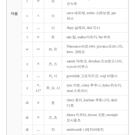
r
ㄹ
르
슈누르
serce 세르체, srebro 스레브로, pas
자음
s
ㅅ
스
파스
ś
ㅡ
시
ślepy 실레피, dziś 지시
t
ㅌ
트
tam 탐, matka 마트카, but 부트
Warszawa 바르샤바, piwnica 피브니차,
w
ㅂ
브, 프
krew 크레프
zamek 자메크, zbrodnia 즈브로드니아,
z
ㅈ
즈, 스
wywóz 비부스
ź
ㅡ
지, 시
gwoździk 그보지지크, więź 비엥시
ㅈ,
żyto 지토, różny 루주니, łyżka 위슈카,
ż
주, 슈, 시
시*
straż 스트라시
chory 호리, kuchnia 쿠흐니아, dach
ch
ㅎ
흐
다흐
dziura 지우라, dzwon 즈본, mosiądz
dz
ㅈ
즈, 츠
모시옹츠
dź
ㅡ
치
niedźwiedź 니에치비에치