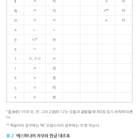
ʧ
ㅊ
치
u
우
ʤ
ㅈ
지
ə**
어
m
ㅁ
ㅁ
ɚ
어
n
ㄴ
ㄴ
ɲ
니*
뉴
ŋ
ㅇ
ㅇ
l
ㄹ, ㄹㄹ
ㄹ
r
ㄹ
르
h
ㅎ
흐
ç
ㅎ
히
x
ㅎ
흐
* [j], [w]의 '이'와 '오, 우', 그리고 [ɲ]의 '니'는 모음과 결합할 때 제3장 표기 세칙에 따른
다.
** 독일어의 경우에는 '에', 프랑스어의 경우에는 '으'로 적는다.
표 2
에스파냐어 자모와 한글 대조표