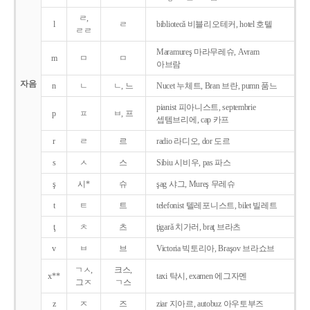
ㄹ,
l
ㄹ
bibliotecǎ 비블리오테커, hotel 호텔
ㄹㄹ
Maramureş 마라무레슈, Avram
m
ㅁ
ㅁ
아브람
자음
n
ㄴ
ㄴ, 느
Nucet 누체트, Bran 브란, pumn 품느
pianist 피아니스트, septembrie
p
ㅍ
ㅂ, 프
셉템브리에, cap 카프
r
ㄹ
르
radio 라디오, dor 도르
s
ㅅ
스
Sibiu 시비우, pas 파스
ş
시*
슈
şag 샤그, Mureş 무레슈
t
ㅌ
트
telefonist 텔레포니스트, bilet 빌레트
ţ
ㅊ
츠
ţigarǎ 치가러, braţ 브라츠
v
ㅂ
브
Victoria 빅토리아, Braşov 브라쇼브
ㄱㅅ,
크스,
x**
taxi 탁시, examen 에그자멘
그ㅈ
ㄱ스
z
ㅈ
즈
ziar 지아르, autobuz 아우토부즈