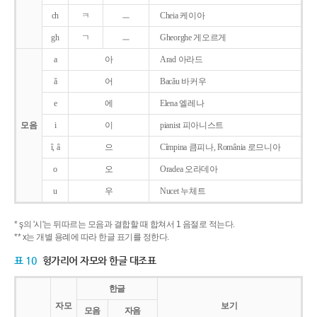
ch
ㅋ
ㅡ
Cheia 케이아
gh
ㄱ
ㅡ
Gheorghe 게오르게
a
아
Arad 아라드
ǎ
어
Bacǎu 바커우
e
에
Elena 엘레나
모음
i
이
pianist 피아니스트
î, â
으
Cîmpina 큼피나, România 로므니아
o
오
Oradea 오라데아
u
우
Nucet 누체트
* ş의 '시'는 뒤따르는 모음과 결합할 때 합쳐서 1 음절로 적는다.
** x는 개별 용례에 따라 한글 표기를 정한다.
표 10
헝가리어 자모와 한글 대조표
한글
자모
보기
모음
자음