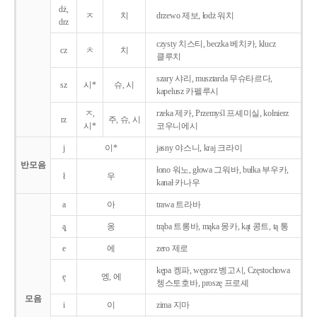
dż,
ㅈ
치
drzewo 제보, łodż 워치
drz
czysty 치스티, beczka 베치카, klucz
cz
ㅊ
치
클루치
szary 샤리, musztarda 무슈타르다,
sz
시*
슈, 시
kapelusz 카펠루시
ㅈ,
rzeka 제카, Przemyśl 프셰미실, kołnierz
rz
주, 슈, 시
시*
코우니에시
j
이*
jasny 야스니, kraj 크라이
반모음
łono 워노, głowa 그워바, bułka 부우카,
ł
우
kanał 카나우
a
아
trawa 트라바
ą̨
옹
trąba 트롱바, mąka 몽카, kąt 콩트, tą 통
e
에
zero 제로
kępa 켕파, węgorz 벵고시, Częstochowa
ę
엥, 에
쳉스토호바, proszę 프로셰
모음
i
이
zima 지마