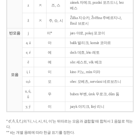
zámek 자메크, pozdní 포즈드니, bez
z
ㅈ
즈, 스
베스
Žižka 지슈카, Žvěřina 주베르지나,
ž
ㅈ
주, 슈, 시
Brož 브로시
반모음
j
이*
jaro 야로, pokoj 포코이
a, á
아
balík 발리크, komár 코마르
e, é
에
dech 데흐, léto 레토
ě
예
sěst 셰스트, věk 베크
i, í
이
kino 키노, míra 미라
모음
o,ó
오
obec 오베츠, nervózni 네르보즈니
u, ú,
우
buben 부벤, úrok 우로크, dům 둠
ů
y, ý
이
jazyk
야지크, líný 리니
* d', ň, š, t', j의 '디, 니, 시, 티, 이'는 뒤따르는 모음과 결합할 때 합쳐서 1 음절로 적는
다.
** x는 개별 용례에 따라 한글 표기를 정한다.