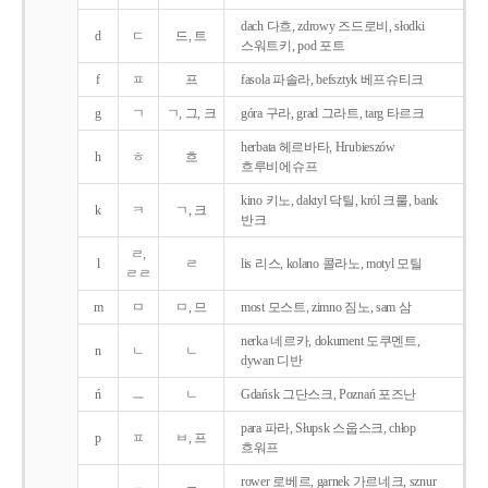
dach 다흐, zdrowy 즈드로비, słodki
d
ㄷ
드, 트
스워트키, pod 포트
f
ㅍ
프
fasola 파솔라, befsztyk 베프슈티크
g
ㄱ
ㄱ, 그, 크
góra 구라, grad 그라트, targ 타르크
herbata 헤르바타, Hrubieszów
h
ㅎ
흐
흐루비에슈프
kino 키노, daktyl 닥틸, król 크룰, bank
k
ㅋ
ㄱ, 크
반크
ㄹ,
l
ㄹ
lis 리스, kolano 콜라노, motyl 모틸
ㄹㄹ
m
ㅁ
ㅁ, 므
most 모스트, zimno 짐노, sam 삼
nerka 네르카, dokument 도쿠멘트,
n
ㄴ
ㄴ
dywan 디반
ń
ㅡ
ㄴ
Gdańsk 그단스크, Poznań 포즈난
para 파라, Słupsk 스웁스크, chłop
p
ㅍ
ㅂ, 프
흐워프
rower 로베르, garnek 가르네크, sznur