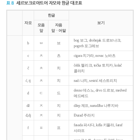
표 8
세르보크로아트어 자모와 한글 대조표
한글
자모
보기
모음
자음
앞
앞ㆍ어말
bog 보그, drobnjak 드로브냐크,
b
ㅂ
브
pogreb 포그레브
c
ㅊ
츠
cigara 치가라, novac 노바츠
čelik 첼리크, točka 토치카, kolač
č
ㅊ
치
콜라치
ć, tj
ㅊ
치
naći 나치, sestrić 세스트리치
desno 데스노, drvo 드르보, medved
d
ㄷ
드
메드베드
dž
ㅈ
지
džep 제프, narudžba 나루지바
đ,dj
ㅈ
지
Ðurađ 주라지
fasada 파사다, kifla 키플라, šaraf
f
ㅍ
프
샤라프