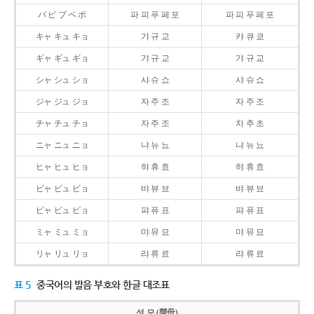
パ ピ プ ペ ポ
파 피 푸 페 포
파 피 푸 페 포
キャ キュ キョ
갸 규 교
캬 큐 쿄
ギャ ギュ ギョ
갸 규 교
갸 규 교
シャ シュ ショ
샤 슈 쇼
샤 슈 쇼
ジャ ジュ ジョ
자 주 조
자 주 조
チャ チュ チョ
자 주 조
차 추 초
ニャ ニュ ニョ
냐 뉴 뇨
냐 뉴 뇨
ヒャ ヒュ ヒョ
햐 휴 효
햐 휴 효
ビャ ビュ ビョ
뱌 뷰 뵤
뱌 뷰 뵤
ピャ ピュ ピョ
퍄 퓨 표
퍄 퓨 표
ミャ ミュ ミョ
먀 뮤 묘
먀 뮤 묘
リャ リュ リョ
랴 류 료
랴 류 료
표 5
중국어의 발음 부호와 한글 대조표
성 모 (聲母)