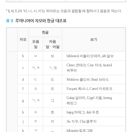
* lj, nj, š, j의 '리, 니, 시, 이'는 뒤따르는 모음과 결합할 때 합쳐서 1 음절로 적는다.
표 9
루마니아어 자모와 한글 대조표
한글
자모
보기
모음
자음
앞
앞ㆍ어말
b
ㅂ
브
bibliotecǎ 비블리오테커, alb 알브
Cîntec 큰테크, Cine 치네, facturǎ
c
ㅋ, ㅊ
ㄱ, 크
팍투러
d
ㄷ
드
Moldova 몰도바, Brad 브라드
f
ㅍ
프
Focşani 폭샤니, Cartof 카르토프
Galaţi 갈라치, Gigel 지젤, hering
g
ㄱ, ㅈ
그
헤린그
h
ㅎ
흐
haţeg 하체그, duh 두흐
j
ㅈ
지
Jiu 지우, Cluj 클루지
k
ㅋ
ㅡ
kilogram 킬로그람