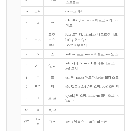
스트로프
qu
크ㅂ
ㅡ
quasi 크바시
ruka 루카, harmonika 하르모니카, mír
r
ㄹ
르
미르
르주,
řeka 르제카, námořník 나모르주니크,
ř
르ㅈ
르슈,
hořký 호르슈키,
르시
kouř 코우르시
s
ㅅ
스
sedlo 세들로, máslo 마슬로, nos 노스
šaty 샤티, Šternberk 슈테른베르크,
š
시*
슈, 시
koš 코시
t
ㅌ
트
tam 탐, matka 마트카, bolest 볼레스트
t'
티*
티
tělo 텔로, štěstí 슈테스티, obět' 오베티
vysoký 비소키, knihovna 크니호브나,
v
ㅂ
브, 프
kov 코프
w
ㅂ
브, 프
ㄱㅅ,
x**
ㄱ스
xerox 제록스, saxofón 삭소폰
ㅈ