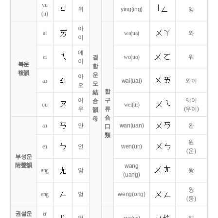
yu
위
ying
(ing)
잉
(u)
아
ai
wa
(ua)
와
이
에
ei
wo
(uo)
워
결
이
복운
합
複韻
운
아
ao
wai
(uai)
와이
모
오
합
結
어
구
웨이
合
ou
wei
(ui)
우
류
(우이)
韻
合
母
an
안
wan
(uan)
완
口
類
원
en
언
wen
(un)
(운)
부성운
附聲韻
wang
ang
앙
왕
(uang)
웡
eng
엉
weng
(ong)
(웅)
권설운
er