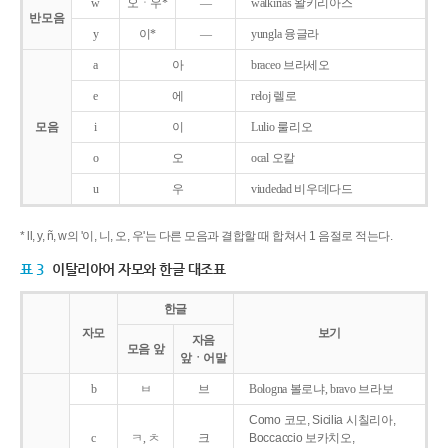
w
오ㆍ우*
―
walkirias 왈키리아스
반모음
y
이*
―
yungla 융글라
a
아
braceo 브라세오
e
에
reloj 렐로
모음
i
이
Lulio 룰리오
o
오
ocal 오칼
u
우
viudedad 비우데다드
* ll, y, ñ, w의 '이, 니, 오, 우'는 다른 모음과 결합할 때 합쳐서 1 음절로 적는다.
표 3
이탈리아어 자모와 한글 대조표
한글
자모
보기
자음
모음 앞
앞ㆍ어말
b
ㅂ
브
Bologna 볼로냐, bravo 브라보
Como 코모, Sicilia 시칠리아,
c
ㅋ, ㅊ
크
Boccaccio 보카치오,