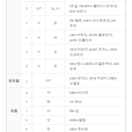
šal 샬, vlasništvo 블라스니슈트보,
š
시*
슈, 시
broš 브로시
telo 텔로, ostrvo 오스트르보, put
t
ㅌ
트
푸트
vatra 바트라, olovka 올로브카,
v
ㅂ
브
proliv 프롤리브
zavoj 자보이, pozno 포즈노, obraz
z
ㅈ
즈
오브라즈
žena 제나, izložba 이즐로주바, muž
ž
ㅈ
주
무주
pojas 포야스, zavoj 자보이, odjelo
반모음
j
이*
오델로
a
아
bakar 바카르
e
에
cev 체브
모음
i
이
dim 딤
o
오
molim 몰림
u
우
zubar 주바르