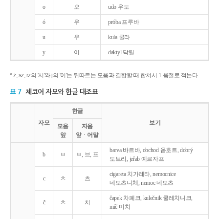
o
오
udo 우도
ó
우
próba 프루바
u
우
kula 쿨라
y
이
daktyl 닥틸
* ż, sz, rz의 '시'와 j의 '이'는 뒤따르는 모음과 결합할 때 합쳐서 1 음절로 적는다.
표 7
체코어 자모와 한글 대조표
한글
자모
보기
모음
자음
앞
앞ㆍ어말
barva 바르바, obchod 옵호트, dobrý
b
ㅂ
ㅂ, 브, 프
도브리, jeřab 예르자프
cigareta 치가레타, nemocnice
c
ㅊ
츠
네모츠니체, nemoc 네모츠
čapek 차페크, kulečnik 쿨레치니크,
č
ㅊ
치
míč 미치