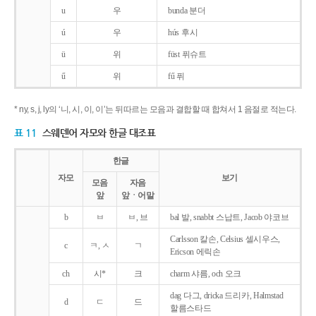
u
우
bunda 분더
ú
우
hús 후시
ü
위
füst 퓌슈트
ű
위
fű 퓌
* ny, s, j, ly의 ‘니, 시, 이, 이’는 뒤따르는 모음과 결합할 때 합쳐서 1 음절로 적는다.
표 11
스웨덴어 자모와 한글 대조표
한글
자모
보기
모음
자음
앞
앞ㆍ어말
b
ㅂ
ㅂ, 브
bal 발, snabbt 스납트, Jacob 야코브
Carlsson 칼손, Celsius 셀시우스,
c
ㅋ, ㅅ
ㄱ
Ericson 에릭손
ch
시*
크
charm 샤름, och 오크
dag 다그, dricka 드리카, Halmstad
d
ㄷ
드
할름스타드