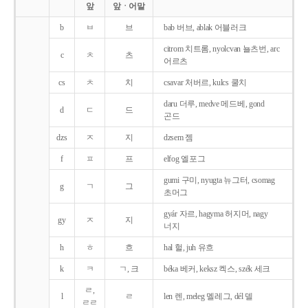
앞
앞ㆍ어말
b
ㅂ
브
bab 버브, ablak 어블러크
citrom 치트롬, nyolcvan 뇰츠번, arc
c
ㅊ
츠
어르츠
cs
ㅊ
치
csavar 처버르, kulcs 쿨치
daru 더루, medve 메드베, gond
d
ㄷ
드
곤드
dzs
ㅈ
지
dzsem 젬
f
ㅍ
프
elfog 엘포그
gumi 구미, nyugta 뉴그터, csomag
g
ㄱ
그
초머그
gyár 자르, hagyma 허지머, nagy
gy
ㅈ
지
너지
h
ㅎ
흐
hal 헐, juh 유흐
k
ㅋ
ㄱ, 크
béka 베커, keksz 켁스, szék 세크
ㄹ,
l
ㄹ
len 렌, meleg 멜레그, dél 델
ㄹㄹ