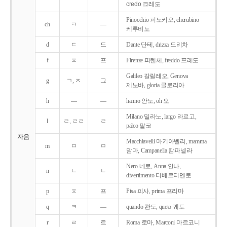
credo 크레도
Pinocchio 피노키오, cherubino
ch
ㅋ
―
케루비노
d
ㄷ
드
Dante 단테, drizza 드리차
f
ㅍ
프
Firenze 피렌체, freddo 프레도
Galileo 갈릴레오, Genova
g
ㄱ, ㅈ
그
제노바, gloria 글로리아
h
―
―
hanno 안노, oh 오
Milano 밀라노, largo 라르고,
l
ㄹ, ㄹㄹ
ㄹ
palco 팔코
자음
Macchiavelli 마키아벨리, mamma
m
ㅁ
ㅁ
맘마, Campanella 캄파넬라
Nero 네로, Anna 안나,
n
ㄴ
ㄴ
divertimento 디베르티멘토
p
ㅍ
프
Pisa 피사, prima 프리마
q
ㅋ
―
quando 콴도, queto 퀘토
r
ㄹ
르
Roma 로마, Marconi 마르코니