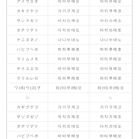
ア イ ウ エ オ
아 이 우 에 오
아 이 우 에 오
カ キ ク ケ コ
가 기 구 게 고
카 키 쿠 케 코
サ シ ス セ ソ
사 시 스 세 소
사 시 스 세 소
タ チ ツ テ ト
다 지 쓰 데 도
타 치 쓰 테 토
ナ ニ ヌ ネ ノ
나 니 누 네 노
나 니 누 네 노
ハ ヒ フ ヘ ホ
하 히 후 헤 호
하 히 후 헤 호
マ ミ ム メ モ
마 미 무 메 모
마 미 무 메 모
ヤ イ ユ エ ヨ
야 이 유 에 요
야 이 유 에 요
ラ リ ル レ ロ
라 리 루 레 로
라 리 루 레 로
ワ (ヰ) ウ (ヱ) ヲ
와 (이) 우 (에) 오
와 (이) 우 (에) 오
ン
ㄴ
ガ ギ グ ゲ ゴ
가 기 구 게 고
가 기 구 게 고
ザ ジ ズ ゼ ゾ
자 지 즈 제 조
자 지 즈 제 조
ダ ヂ ヅ デ ド
다 지 즈 데 도
다 지 즈 데 도
バ ビ ブ ベ ボ
바 비 부 베 보
바 비 부 베 보