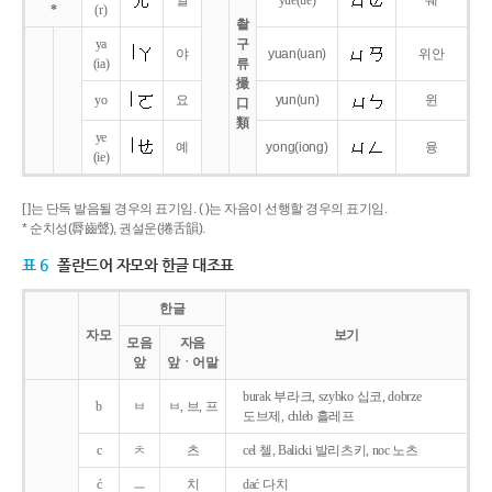
얼
yue
(ue)
웨
*
(r)
촬
ya
구
야
yuan
(uan)
위안
(ia)
류
撮
yo
요
yun
(un)
윈
口
類
ye
예
yong
(iong)
융
(ie)
[ ]는 단독 발음될 경우의 표기임. ( )는 자음이 선행할 경우의 표기임.
* 순치성(脣齒聲), 권설운(捲舌韻).
표 6
폴란드어 자모와 한글 대조표
한글
자모
보기
모음
자음
앞
앞ㆍ어말
burak 부라크, szybko 십코, dobrze
b
ㅂ
ㅂ, 브, 프
도브제, chleb 흘레프
c
ㅊ
츠
cel 첼, Balicki 발리츠키, noc 노츠
ć
ㅡ
치
dać 다치