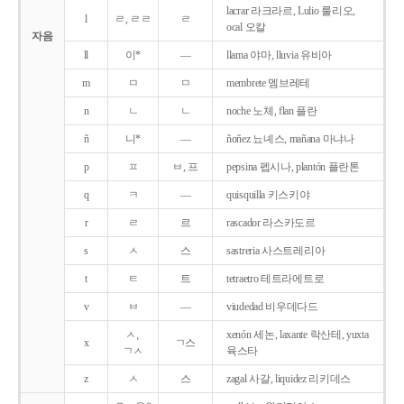
lacrar 라크라르, Lulio 룰리오,
l
ㄹ, ㄹㄹ
ㄹ
ocal 오칼
자음
ll
이*
―
llama 야마, lluvia 유비아
m
ㅁ
ㅁ
membrete 멤브레테
n
ㄴ
ㄴ
noche 노체, flan 플란
ñ
니*
―
ñoñez 뇨녜스, mañana 마냐나
p
ㅍ
ㅂ, 프
pepsina 펩시나, plantón 플란톤
q
ㅋ
―
quisquilla 키스키야
r
ㄹ
르
rascador 라스카도르
s
ㅅ
스
sastreria 사스트레리아
t
ㅌ
트
tetraetro 테트라에트로
v
ㅂ
―
viudedad 비우데다드
ㅅ,
xenón 세논, laxante 락산테, yuxta
x
ㄱ스
ㄱㅅ
육스타
z
ㅅ
스
zagal 사갈, liquidez 리키데스