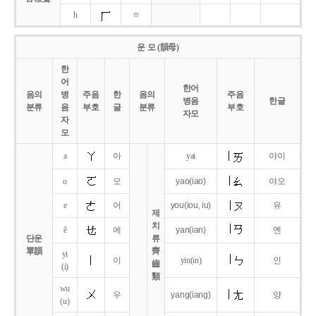
h
ㅎ
운 모 (韻母)
한
어
한어
음의
병
주음
한
음의
주음
병음
한글
분류
음
부호
글
분류
부호
자모
자
모
a
아
yai
야이
o
오
yao
(iao)
야오
e
어
you
(iou,
iu)
유
제
치
ê
에
yan
(ian)
옌
단운
류
單韻
齊
yi
이
yin(in)
인
齒
(i)
類
wu
우
yang
(iang)
양
(u)