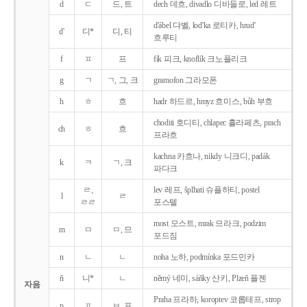
d
ㄷ
드, 트
dech 데흐, divadlo 디바들로, led 레트
d'ábel 댜벨, lod'ka 로티카, hrud'
d'
디*
디, 티
흐루티
f
ㅍ
프
fík 피크, knoflík 크노플리크
g
ㄱ
ㄱ, 그, 크
gramofon 그라모폰
h
ㅎ
흐
hadr 하드르, hmyz 흐미스, bůh 부흐
choditi 호디티, chlapec 흘라페츠, prach
ch
ㅎ
흐
프라흐
kachna 카흐나, nikdy 니크디, padák
k
ㅋ
ㄱ, 크
파다크
ㄹ,
lev 레프, šplhati 슈플하티, postel
l
ㄹ
ㄹㄹ
포스텔
most 모스트, mrak 므라크, podzim
m
ㅁ
ㅁ, 므
포드짐
n
ㄴ
ㄴ
noha 노하, podmínka 포드민카
ň
니*
ㄴ
němý 네미, sáňky 산키, Plzeň 플젠
자음
Praha 프라하, koroptev 코롭테프, strop
p
ㅍ
ㅂ, 프