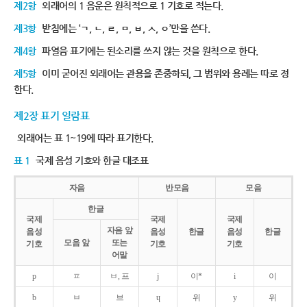
제2항
외래어의 1 음운은 원칙적으로 1 기호로 적는다.
제3항
받침에는 ‘ㄱ, ㄴ, ㄹ, ㅁ, ㅂ, ㅅ, ㅇ’만을 쓴다.
제4항
파열음 표기에는 된소리를 쓰지 않는 것을 원칙으로 한다.
제5항
이미 굳어진 외래어는 관용을 존중하되, 그 범위와 용례는 따로 정
한다.
제2장 표기 일람표
외래어는 표 1~19에 따라 표기한다.
표 1
국제 음성 기호와 한글 대조표
자음
반모음
모음
한글
국제
국제
국제
자음 앞
음성
음성
한글
음성
한글
모음 앞
또는
기호
기호
기호
어말
p
ㅍ
ㅂ, 프
j
이*
i
이
b
ㅂ
브
ɥ
위
y
위