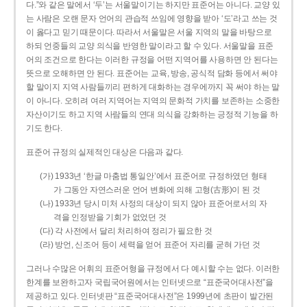
다.”와 같은 말에서 ‘두’는 서울말이기는 하지만 표준어는 아니다. 교양 있
는 사람은 오랜 문자 언어의 관습적 쓰임에 영향을 받아 ‘도’라고 쓰는 것
이 옳다고 믿기 때문이다. 따라서 서울말은 서울 지역의 말을 바탕으로
하되 언중들의 교양 의식을 반영한 말이라고 할 수 있다. 서울말을 표준
어의 조건으로 한다는 이러한 규정을 어떤 지역어를 사용하면 안 된다는
뜻으로 오해하면 안 된다. 표준어는 교육, 방송, 공식적 담화 등에서 써야
할 말이지 지역 사람들끼리 편하게 대화하는 경우에까지 꼭 써야 하는 말
이 아니다. 오히려 여러 지역어는 지역의 문화적 가치를 보존하는 소중한
자산이기도 하고 지역 사람들의 연대 의식을 강화하는 긍정적 기능을 하
기도 한다.
표준어 규정의 실제적인 대상은 다음과 같다.
(가) 1933년 ‘한글 마춤법 통일안’에서 표준어로 규정하였던 형태
가 그동안 자연스러운 언어 변화에 의해 고형(古形)이 된 것
(나) 1933년 당시 미처 사정의 대상이 되지 않아 표준어로서의 자
격을 인정받을 기회가 없었던 것
(다) 각 사전에서 달리 처리하여 정리가 필요한 것
(라) 방언, 신조어 등이 세력을 얻어 표준어 자리를 굳혀 가던 것
그러나 수많은 어휘의 표준어형을 규정에서 다 예시할 수는 없다. 이러한
한계를 보완하고자 국립국어원에서는 인터넷으로 “표준국어대사전”을
제공하고 있다. 인터넷판 “표준국어대사전”은 1999년에 초판이 발간된