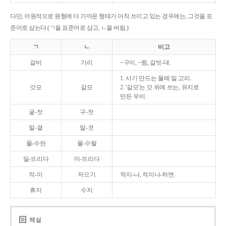
다만, 어원적으로 원형에 더 가까운 형태가 아직 쓰이고 있는 경우에는, 그것을 표
준어로 삼는다.(ㄱ을 표준어로 삼고, ㄴ을 버림.)
ㄱ
ㄴ
비고
갈비
가리
~구이, ~찜, 갈빗-대.
1. 사기 만드는 물레 밑 고리.
갓모
갈모
2. '갈모'는 갓 위에 쓰는, 유지로
만든 우비.
굴-젓
구-젓
말-곁
말-겻
물-수란
물-수랄
밀-뜨리다
미-뜨리다
적-이
저으기
적이-나, 적이나-하면.
휴지
수지
해설