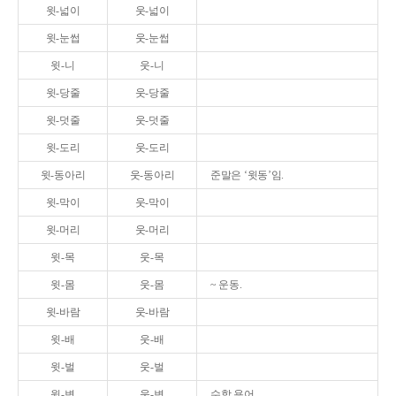
윗-넓이
웃-넓이
윗-눈썹
웃-눈썹
윗-니
웃-니
윗-당줄
웃-당줄
윗-덧줄
웃-덧줄
윗-도리
웃-도리
윗-동아리
웃-동아리
준말은 ‘윗동’임.
윗-막이
웃-막이
윗-머리
웃-머리
윗-목
웃-목
윗-몸
웃-몸
~ 운동.
윗-바람
웃-바람
윗-배
웃-배
윗-벌
웃-벌
윗-변
웃-변
수학 용어.