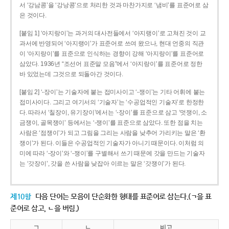
서 ‘강남콩’을 ‘강낭콩’으로 처리한 것과 마찬가지로 ‘냄비’를 표준어로 삼
은 것이다.
[붙임 1] ‘아지랑이’는 과거의 대사전들에서 ‘아지랭이’로 고쳐진 것이 교
과서에 반영되어 ‘아지랭이’가 표준어로 쓰여 왔으나, 현대 언중의 직관
이 ‘아지랑이’를 표준으로 인식하는 경향이 강해 ‘아지랑이’를 표준어로
삼았다. 1936년 “조선어 표준말 모음”에서 ‘아지랑이’를 표준어로 정한
바 있었는데 그것으로 되돌아간 것이다.
[붙임 2] ‘-장이’는 기술자에 붙는 접미사이고 ‘-쟁이’는 기타 어휘에 붙는
접미사이다. 그리고 여기서의 ‘기술자’는 ‘수공업적인 기술자’로 한정한
다. 따라서 ‘칠장이, 유기장이’에서는 ‘-장이’를 표준으로 삼고 ‘멋쟁이, 소
금쟁이, 골목쟁이’ 등에서는 ‘-쟁이’를 표준으로 삼았다. 또한 점을 치는
사람은 ‘점쟁이’가 되고 그림을 그리는 사람을 낮추어 가리키는 말은 ‘환
쟁이’가 된다. 이들은 수공업적인 기술자가 아니기 때문이다. 이처럼 의
미에 따라 ‘-장이’와 ‘-쟁이’를 구별해서 쓰기 때문에 갓을 만드는 기술자
는 ‘갓장이’, 갓을 쓴 사람을 낮잡아 이르는 말은 ‘갓쟁이’가 된다.
제10항
다음 단어는 모음이 단순화한 형태를 표준어로 삼는다.(ㄱ을 표
준어로 삼고, ㄴ을 버림.)
ㄱ
ㄴ
비고