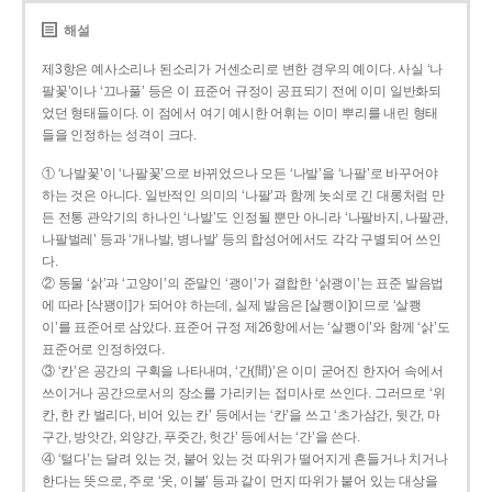
해설
제3항은 예사소리나 된소리가 거센소리로 변한 경우의 예이다. 사실 ‘나
팔꽃’이나 ‘끄나풀’ 등은 이 표준어 규정이 공표되기 전에 이미 일반화되
었던 형태들이다. 이 점에서 여기 예시한 어휘는 이미 뿌리를 내린 형태
들을 인정하는 성격이 크다.
① ‘나발꽃’이 ‘나팔꽃’으로 바뀌었으나 모든 ‘나발’을 ‘나팔’로 바꾸어야
하는 것은 아니다. 일반적인 의미의 ‘나팔’과 함께 놋쇠로 긴 대롱처럼 만
든 전통 관악기의 하나인 ‘나발’도 인정될 뿐만 아니라 ‘나팔바지, 나팔관,
나팔벌레’ 등과 ‘개나발, 병나발’ 등의 합성어에서도 각각 구별되어 쓰인
다.
② 동물 ‘삵’과 ‘고양이’의 준말인 ‘괭이’가 결합한 ‘삵괭이’는 표준 발음법
에 따라 [삭꽹이]가 되어야 하는데, 실제 발음은 [살쾡이]이므로 ‘살쾡
이’를 표준어로 삼았다. 표준어 규정 제26항에서는 ‘살쾡이’와 함께 ‘삵’도
표준어로 인정하였다.
③ ‘칸’은 공간의 구획을 나타내며, ‘간(間)’은 이미 굳어진 한자어 속에서
쓰이거나 공간으로서의 장소를 가리키는 접미사로 쓰인다. 그러므로 ‘위
칸, 한 칸 벌리다, 비어 있는 칸’ 등에서는 ‘칸’을 쓰고 ‘초가삼간, 뒷간, 마
구간, 방앗간, 외양간, 푸줏간, 헛간’ 등에서는 ‘간’을 쓴다.
④ ‘털다’는 달려 있는 것, 붙어 있는 것 따위가 떨어지게 흔들거나 치거나
한다는 뜻으로, 주로 ‘옷, 이불’ 등과 같이 먼지 따위가 붙어 있는 대상을