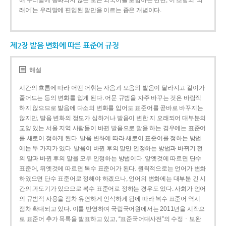
해 우리말에 동화되지 않은 모든 외국어를 포함하는 반면, 이 조항의 ‘외
래어’는 우리말에 편입된 말만을 이르는 좁은 개념이다.
제2장 발음 변화에 따른 표준어 규정
해설
시간의 흐름에 따라 어떤 어휘는 자음과 모음의 발음이 달라지고 길이가
줄어드는 등의 변화를 입게 된다. 어문 규범을 자주 바꾸는 것은 바람직
하지 않으므로 발음에 다소의 변화를 입어도 표준어를 곧바로 바꾸지는
않지만, 발음 변화의 정도가 심하거나 발음이 변한 지 오래되어 대부분의
교양 있는 서울 지역 사람들이 바뀐 발음으로 말을 하는 경우에는 표준어
를 새로이 정하게 된다. 발음 변화에 따라 새로이 표준어를 정하는 방법
에는 두 가지가 있다. 발음이 바뀐 후의 말만 인정하는 방법과 바뀌기 전
의 말과 바뀐 후의 말을 모두 인정하는 방법이다. 앞엣것에 따르면 단수
표준어, 뒤엣것에 따르면 복수 표준어가 된다. 원칙적으로는 언어가 변화
하였으면 단수 표준어로 정해야 하겠으나, 언어의 변화에는 대부분 긴 시
간의 과도기가 있으므로 복수 표준어로 정하는 경우도 있다. 사회가 언어
의 규범적 사용을 점차 유연하게 인식하게 됨에 따라 복수 표준어 역시
점차 확대되고 있다. 이를 반영하여 국립국어원에서는 2011년을 시작으
로 표준어 추가 목록을 발표하고 있고, “표준국어대사전”의 수정ㆍ보완