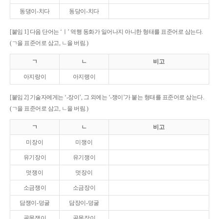
동댕이-치다
동당이-치다
[붙임 1] 다음 단어는 ‘ㅣ’ 역행 동화가 일어나지 아니한 형태를 표준어로 삼는다.
(ㄱ을 표준어로 삼고, ㄴ을 버림.)
ㄱ
ㄴ
비고
아지랑이
아지랭이
[붙임 2] 기술자에게는 ‘-장이’, 그 외에는 ‘-쟁이’가 붙는 형태를 표준어로 삼는다.
(ㄱ을 표준어로 삼고, ㄴ을 버림.)
ㄱ
ㄴ
비고
미장이
미쟁이
유기장이
유기쟁이
멋쟁이
멋장이
소금쟁이
소금장이
담쟁이-덩굴
담장이-덩굴
골목쟁이
골목장이