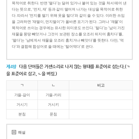
목적어로 취한다. 반면 ‘떨다’는 달려 있거나 붙어 있는 것을 쳐서 떼어 낸
다는 뜻으로, ‘먼지, 재’ 등과 같이 떨어져 나가는 대상을 목적어로 취한
다. 따라서 ‘먼지를 떨기 위해 옷을 털다’와 같이 쓸 수 있다. 이러한 쓰임
을 고려하면 ‘재떨이, 먼지떨이’가 올바른 표기가 된다. 그러나 ‘재물’이
목적어로 쓰이는 경우에는 유사한 의미로도 쓰인다. ‘털다’는 ‘남이 가진
재물을 몽땅 빼앗거나 그것이 보관된 장소를 모조리 뒤지어 훔치다’를,
‘떨다’는 ‘남에게서 재물을 모조리 훔치거나 빼앗다’를 뜻한다. 다만, ‘먹
다’와 결합해 합성어로 쓸 때에는 ‘털어먹다’로 쓴다.
제4항
다음 단어들은 거센소리로 나지 않는 형태를 표준어로 삼는다.(ㄱ
을 표준어로 삼고, ㄴ을 버림.)
ㄱ
ㄴ
비고
가을-갈이
가을-카리
거시기
거시키
분침
푼침
해설