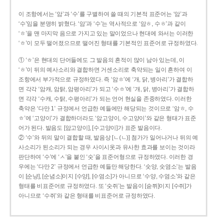
이 조항에서는 ‘암’과 ‘수’를 구별하여 쓸 때의 기본적 표준어는 ‘암’과
‘수’임을 분명히 밝혔다. ‘암’과 ‘수’는 역사적으로 ‘암ㅎ, 수ㅎ’과 같이
‘ㅎ’을 맨 마지막 음으로 가지고 있는 말이었으나 현대에 와서는 이러한
‘ㅎ’이 모두 떨어졌으므로 떨어진 형태를 기본적인 표준어로 규정하였다.
① ‘ㅎ’은 현대의 단어들에도 그 발음의 흔적이 많이 남아 있는데, 이
‘ㅎ’이 뒤의 예사소리와 결합하면 거센소리로 축약되는 일이 흔하여 이
조항에서 부가적으로 규정하였다. 즉 ‘암ㅎ’에 ‘개, 닭, 병아리’가 결합하
면 각각 ‘암캐, 암탉, 암평아리’가 되고 ‘수ㅎ’에 ‘개, 닭, 병아리’가 결합하
면 각각 ‘수캐, 수탉, 수평아리’가 되는 언어 현실을 존중하였다. 이러한
축약은 ‘다만 1’ 규정에서 언급한 예들에만 해당되는 것이므로 ‘암ㅎ, 수
ㅎ’에 ‘고양이’가 결합하더라도 ‘암고양이, 수고양이’와 같은 형태가 표준
어가 된다. 발음도 [암고양이], [수고양이]가 표준 발음이다.
② ‘수’와 뒤의 말이 결합할 때, 발음상 [ㄴ(ㄴ)] 첨가가 일어나거나 뒤의 예
사소리가 된소리가 되는 경우 사이시옷과 유사한 효과를 보이는 것이라
판단하여 ‘수’에 ‘ㅅ’을 붙인 ‘숫’을 표준어형으로 규정하였다. 이러한 경
우에는 ‘다만 2’ 규정에서 언급한 예들만 해당한다. ‘숫양, 숫염소’는 발음
이 [순냥], [순념소]이지 [수양], [수염소]가 아니므로 ‘수양, 수염소’와 같은
형태를 비표준어로 규정하였다. 또 ‘숫쥐’는 발음이 [숟쮜]이지 [수쥐]가
아니므로 ‘수쥐’와 같은 형태를 비표준어로 규정하였다.