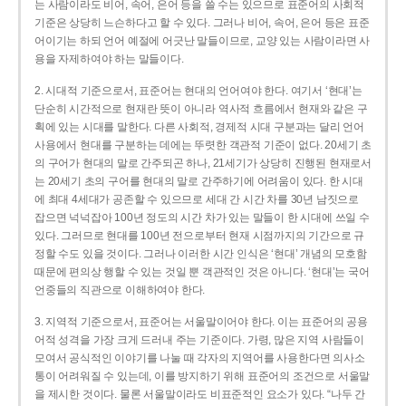
는 사람이라도 비어, 속어, 은어 등을 쓸 수는 있으므로 표준어의 사회적
기준은 상당히 느슨하다고 할 수 있다. 그러나 비어, 속어, 은어 등은 표준
어이기는 하되 언어 예절에 어긋난 말들이므로, 교양 있는 사람이라면 사
용을 자제하여야 하는 말들이다.
2. 시대적 기준으로서, 표준어는 현대의 언어여야 한다. 여기서 ‘현대’는
단순히 시간적으로 현재란 뜻이 아니라 역사적 흐름에서 현재와 같은 구
획에 있는 시대를 말한다. 다른 사회적, 경제적 시대 구분과는 달리 언어
사용에서 현대를 구분하는 데에는 뚜렷한 객관적 기준이 없다. 20세기 초
의 구어가 현대의 말로 간주되곤 하나, 21세기가 상당히 진행된 현재로서
는 20세기 초의 구어를 현대의 말로 간주하기에 어려움이 있다. 한 시대
에 최대 4세대가 공존할 수 있으므로 세대 간 시간 차를 30년 남짓으로
잡으면 넉넉잡아 100년 정도의 시간 차가 있는 말들이 한 시대에 쓰일 수
있다. 그러므로 현대를 100년 전으로부터 현재 시점까지의 기간으로 규
정할 수도 있을 것이다. 그러나 이러한 시간 인식은 ‘현대’ 개념의 모호함
때문에 편의상 행할 수 있는 것일 뿐 객관적인 것은 아니다. ‘현대’는 국어
언중들의 직관으로 이해하여야 한다.
3. 지역적 기준으로서, 표준어는 서울말이어야 한다. 이는 표준어의 공용
어적 성격을 가장 크게 드러내 주는 기준이다. 가령, 많은 지역 사람들이
모여서 공식적인 이야기를 나눌 때 각자의 지역어를 사용한다면 의사소
통이 어려워질 수 있는데, 이를 방지하기 위해 표준어의 조건으로 서울말
을 제시한 것이다. 물론 서울말이라도 비표준적인 요소가 있다. “나두 간