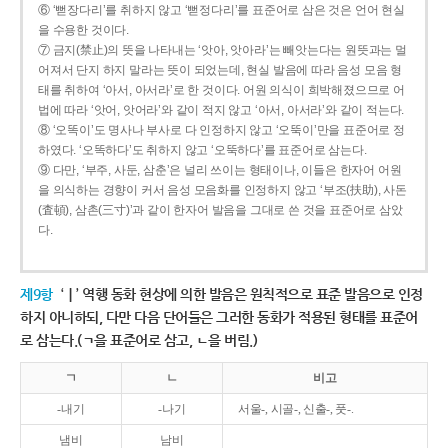
⑥ ‘뻗장다리’를 취하지 않고 ‘뻗정다리’를 표준어로 삼은 것은 언어 현실
을 수용한 것이다.
⑦ 금지(禁止)의 뜻을 나타내는 ‘앗아, 앗아라’는 빼앗는다는 원뜻과는 멀
어져서 단지 하지 말라는 뜻이 되었는데, 현실 발음에 따라 음성 모음 형
태를 취하여 ‘아서, 아서라’로 한 것이다. 어원 의식이 희박해졌으므로 어
법에 따라 ‘앗어, 앗어라’와 같이 적지 않고 ‘아서, 아서라’와 같이 적는다.
⑧ ‘오똑이’도 명사나 부사로 다 인정하지 않고 ‘오뚝이’만을 표준어로 정
하였다. ‘오똑하다’도 취하지 않고 ‘오뚝하다’를 표준어로 삼는다.
⑨ 다만, ‘부주, 사둔, 삼춘’은 널리 쓰이는 형태이나, 이들은 한자어 어원
을 의식하는 경향이 커서 음성 모음화를 인정하지 않고 ‘부조(扶助), 사돈
(査頓), 삼촌(三寸)’과 같이 한자어 발음을 그대로 쓴 것을 표준어로 삼았
다.
제9항
‘ㅣ’ 역행 동화 현상에 의한 발음은 원칙적으로 표준 발음으로 인정
하지 아니하되, 다만 다음 단어들은 그러한 동화가 적용된 형태를 표준어
로 삼는다.(ㄱ을 표준어로 삼고, ㄴ을 버림.)
ㄱ
ㄴ
비고
-내기
-나기
서울-, 시골-, 신출-, 풋-.
냄비
남비