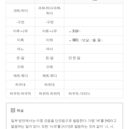
괴퍅-하다/괴팩-
괴팍-하다
하다
-구먼
-구면
미루-나무
미류-나무
←美柳~.
미륵
미력
←彌勒. ~보살, ~불, 돌~.
여느
여늬
온-달
왼-달
만 한 달.
으레
으례
케케-묵다
켸켸-묵다
허우대
허위대
허우적-허우적
허위적-허위적
허우적-거리다.
해설
일부 방언에서는 이중 모음을 단모음으로 발음한다. 가령 ‘벼’를 [베]라고
발음하는 일이 있다. 또한 ‘사과’를 [사가]로 발음하는 것과 같이 ‘ㅚ, ㅟ,