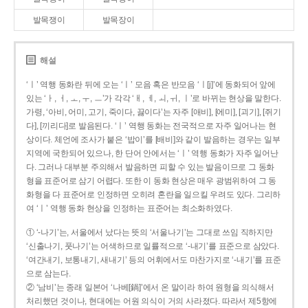
발목쟁이
발목장이
해설
‘ㅣ’ 역행 동화란 뒤에 오는 ‘ㅣ’ 모음 혹은 반모음 ‘ㅣ[j]’에 동화되어 앞에
있는 ‘ㅏ, ㅓ, ㅗ, ㅜ, ㅡ’가 각각 ‘ㅐ, ㅔ, ㅚ, ㅟ, ㅣ’로 바뀌는 현상을 말한다.
가령, ‘아비, 어미, 고기, 죽이다, 끓이다’는 자주 [애비], [에미], [괴기], [쥐기
다], [끼리다]로 발음된다. ‘ㅣ’ 역행 동화는 전국적으로 자주 일어나는 현
상이다. 체언에 조사가 붙은 ‘밥이’를 [배비]와 같이 발음하는 경우는 일부
지역에 국한되어 있으나, 한 단어 안에서는 ‘ㅣ’ 역행 동화가 자주 일어난
다. 그러나 대부분 주의해서 발음하면 피할 수 있는 발음이므로 그 동화
형을 표준어로 삼기 어렵다. 또한 이 동화 현상은 매우 광범위하여 그 동
화형을 다 표준어로 인정하면 오히려 혼란을 일으킬 우려도 있다. 그리하
여 ‘ㅣ’ 역행 동화 현상을 인정하는 표준어는 최소화하였다.
① ‘-나기’는, 서울에서 났다는 뜻의 ‘서울나기’는 그대로 쓰임 직하지만
‘신출나기, 풋나기’는 어색하므로 일률적으로 ‘-내기’를 표준으로 삼았다.
‘여간내기, 보통내기, 새내기’ 등의 어휘에서도 마찬가지로 ‘-내기’를 표준
으로 삼는다.
② ‘남비’는 종래 일본어 ‘나베[鍋]’에서 온 말이라 하여 원형을 의식해서
처리했던 것이나, 현대에는 어원 의식이 거의 사라졌다. 따라서 제5항에