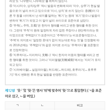
라요’도 ‘나무랬다, 나무래요’를 취하지 않는다.
④ ‘미시/미수, 상치/상추’ 역시 발음의 변화에 따라 ‘미수, 상추’가 현실 발
음으로 더 널리 쓰이고 있으므로 ‘미시, 상치’로 쓰지 않는다. 종(種)이 다
른 두 동물 사이에서 난 새끼를 말하는 ‘튀기’는 원래 ‘트기’였으나 발음이
변하여 ‘튀기’가 되었고 이 말이 널리 쓰이므로 표준어로 삼았다.
⑤ ‘주책(←주착, 主着)’은 한자어 형태를 버리고 변한 형태를 취한 것이
다. 그런데 ‘주착’이 원래 일정하게 자리 잡힌 주장이나 판단력이라는 뜻
이었으므로 ‘주책없다’가 표준어이고 ‘주책이다’는 비표준형이었으나,
‘주책’의 의미로서 ‘일정한 줏대가 없이 되는대로 하는 짓’을 인정함에 따
라 2016년에는 ‘주책없다’와 같은 의미로 쓰이는 ‘주책이다’를 표준형으
로 인정하였다.
⑥ ‘지루하다(←지리하다, 支離--)’ 역시 한자어 어원의 형태를 버리고 변
한 형태를 취한 것이다. 그러나 ‘지리멸렬(支離滅裂)’에서는 ‘지리’가 유지
되고 있다.
⑦ ‘시러베아들(←실업의아들), 허드레(←허드래), 호루라기(←호루루
기)’ 역시 변화된 후의 현실 발음을 반영한 표준어이다.
제12항
‘웃-’ 및 ‘윗-’은 명사 ‘위’에 맞추어 ‘윗-’으로 통일한다.(ㄱ을 표준
어로 삼고, ㄴ을 버림.)
ㄱ
ㄴ
비고