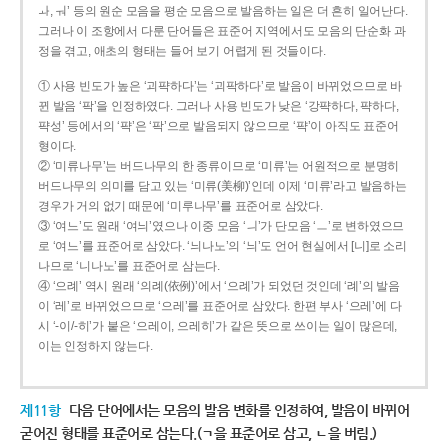
ㅘ, ㅝ’ 등의 원순 모음을 평순 모음으로 발음하는 일은 더 흔히 일어난다.
그러나 이 조항에서 다룬 단어들은 표준어 지역에서도 모음의 단순화 과
정을 겪고, 애초의 형태는 들어 보기 어렵게 된 것들이다.
① 사용 빈도가 높은 ‘괴퍅하다’는 ‘괴팍하다’로 발음이 바뀌었으므로 바
뀐 발음 ‘팍’을 인정하였다. 그러나 사용 빈도가 낮은 ‘강퍅하다, 퍅하다,
퍅성’ 등에서의 ‘퍅’은 ‘팍’으로 발음되지 않으므로 ‘퍅’이 아직도 표준어
형이다.
② ‘미류나무’는 버드나무의 한 종류이므로 ‘미류’는 어원적으로 분명히
버드나무의 의미를 담고 있는 ‘미류(美柳)’인데 이제 ‘미류’라고 발음하는
경우가 거의 없기 때문에 ‘미루나무’를 표준어로 삼았다.
③ ‘여느’도 원래 ‘여늬’였으나 이중 모음 ‘ㅢ’가 단모음 ‘ㅡ’로 변하였으므
로 ‘여느’를 표준어로 삼았다. ‘늬나노’의 ‘늬’도 언어 현실에서 [니]로 소리
나므로 ‘니나노’를 표준어로 삼는다.
④ ‘으례’ 역시 원래 ‘의례(依例)’에서 ‘으례’가 되었던 것인데 ‘례’의 발음
이 ‘레’로 바뀌었으므로 ‘으레’를 표준어로 삼았다. 한편 부사 ‘으레’에 다
시 ‘-이/-히’가 붙은 ‘으레이, 으레히’가 같은 뜻으로 쓰이는 일이 많은데,
이는 인정하지 않는다.
제11항
다음 단어에서는 모음의 발음 변화를 인정하여, 발음이 바뀌어
굳어진 형태를 표준어로 삼는다.(ㄱ을 표준어로 삼고, ㄴ을 버림.)