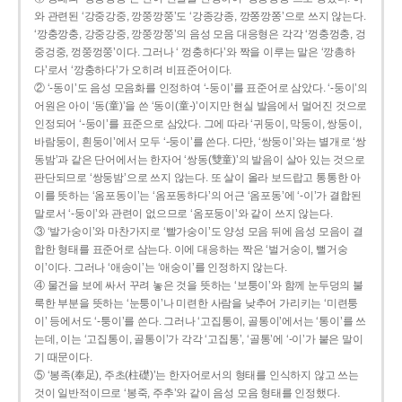
와 관련된 ‘강중강중, 깡쭝깡쭝’도 ‘강종강종, 깡쫑깡쫑’으로 쓰지 않는다.
‘깡충깡충, 강중강중, 깡쭝깡쭝’의 음성 모음 대응형은 각각 ‘껑충껑충, 겅
중겅중, 껑쭝껑쭝’이다. 그러나 ‘ 껑충하다’와 짝을 이루는 말은 ‘깡총하
다’로서 ‘깡충하다’가 오히려 비표준어이다.
② ‘-동이’도 음성 모음화를 인정하여 ‘-둥이’를 표준어로 삼았다. ‘-둥이’의
어원은 아이 ‘동(童)’을 쓴 ‘동이(童-)’이지만 현실 발음에서 멀어진 것으로
인정되어 ‘-둥이’를 표준으로 삼았다. 그에 따라 ‘귀둥이, 막둥이, 쌍둥이,
바람둥이, 흰둥이’에서 모두 ‘-둥이’를 쓴다. 다만, ‘쌍둥이’와는 별개로 ‘쌍
동밤’과 같은 단어에서는 한자어 ‘쌍동(雙童)’의 발음이 살아 있는 것으로
판단되므로 ‘쌍둥밤’으로 쓰지 않는다. 또 살이 올라 보드랍고 통통한 아
이를 뜻하는 ‘옴포동이’는 ‘옴포동하다’의 어근 ‘옴포동’에 ‘-이’가 결합된
말로서 ‘-둥이’와 관련이 없으므로 ‘옴포둥이’와 같이 쓰지 않는다.
③ ‘발가숭이’와 마찬가지로 ‘빨가숭이’도 양성 모음 뒤에 음성 모음이 결
합한 형태를 표준어로 삼는다. 이에 대응하는 짝은 ‘벌거숭이, 뻘거숭
이’이다. 그러나 ‘애송이’는 ‘애숭이’를 인정하지 않는다.
④ 물건을 보에 싸서 꾸려 놓은 것을 뜻하는 ‘보퉁이’와 함께 눈두덩의 불
룩한 부분을 뜻하는 ‘눈퉁이’나 미련한 사람을 낮추어 가리키는 ‘미련퉁
이’ 등에서도 ‘-퉁이’를 쓴다. 그러나 ‘고집통이, 골통이’에서는 ‘통이’를 쓰
는데, 이는 ‘고집통이, 골통이’가 각각 ‘고집통’, ‘골통’에 ‘-이’가 붙은 말이
기 때문이다.
⑤ ‘봉족(奉足), 주초(柱礎)’는 한자어로서의 형태를 인식하지 않고 쓰는
것이 일반적이므로 ‘봉죽, 주추’와 같이 음성 모음 형태를 인정했다.