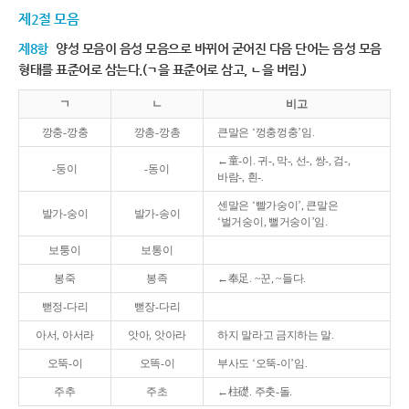
제2절 모음
제8항
양성 모음이 음성 모음으로 바뀌어 굳어진 다음 단어는 음성 모음
형태를 표준어로 삼는다.(ㄱ을 표준어로 삼고, ㄴ을 버림.)
ㄱ
ㄴ
비고
깡충-깡충
깡총-깡총
큰말은 ‘껑충껑충’임.
←童-이. 귀-, 막-, 선-, 쌍-, 검-,
-둥이
-동이
바람-, 흰-.
센말은 ‘빨가숭이’, 큰말은
발가-숭이
발가-송이
‘벌거숭이, 뻘거숭이’임.
보퉁이
보통이
봉죽
봉족
←奉足. ~꾼, ~들다.
뻗정-다리
뻗장-다리
아서, 아서라
앗아, 앗아라
하지 말라고 금지하는 말.
오뚝-이
오똑-이
부사도 ‘오뚝-이’임.
주추
주초
←柱礎. 주춧-돌.