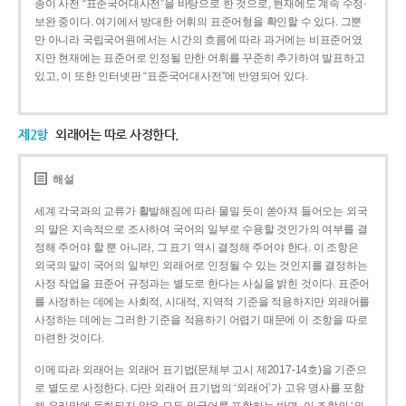
종이 사전 “표준국어대사전”을 바탕으로 한 것으로, 현재에도 계속 수정·
보완 중이다. 여기에서 방대한 어휘의 표준어형을 확인할 수 있다. 그뿐
만 아니라 국립국어원에서는 시간의 흐름에 따라 과거에는 비표준어였
지만 현재에는 표준어로 인정될 만한 어휘를 꾸준히 추가하여 발표하고
있고, 이 또한 인터넷판 “표준국어대사전”에 반영되어 있다.
제2항
외래어는 따로 사정한다.
해설
세계 각국과의 교류가 활발해짐에 따라 물밀 듯이 쏟아져 들어오는 외국
의 말은 지속적으로 조사하여 국어의 일부로 수용할 것인가의 여부를 결
정해 주어야 할 뿐 아니라, 그 표기 역시 결정해 주어야 한다. 이 조항은
외국의 말이 국어의 일부인 외래어로 인정될 수 있는 것인지를 결정하는
사정 작업을 표준어 규정과는 별도로 한다는 사실을 밝힌 것이다. 표준어
를 사정하는 데에는 사회적, 시대적, 지역적 기준을 적용하지만 외래어를
사정하는 데에는 그러한 기준을 적용하기 어렵기 때문에 이 조항을 따로
마련한 것이다.
이에 따라 외래어는 외래어 표기법(문체부 고시 제2017-14호)을 기준으
로 별도로 사정한다. 다만 외래어 표기법의 ‘외래어’가 고유 명사를 포함