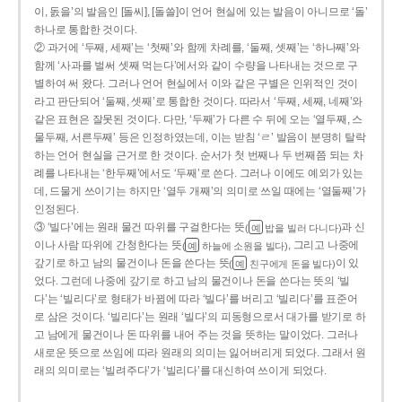
이, 돐을’의 발음인 [돌씨], [돌쓸]이 언어 현실에 있는 발음이 아니므로 ‘돌’
하나로 통합한 것이다.
② 과거에 ‘두째, 세째’는 ‘첫째’와 함께 차례를, ‘둘째, 셋째’는 ‘하나째’와
함께 ‘사과를 벌써 셋째 먹는다’에서와 같이 수량을 나타내는 것으로 구
별하여 써 왔다. 그러나 언어 현실에서 이와 같은 구별은 인위적인 것이
라고 판단되어 ‘둘째, 셋째’로 통합한 것이다. 따라서 ‘두째, 세째, 네째’와
같은 표현은 잘못된 것이다. 다만, ‘두째’가 다른 수 뒤에 오는 ‘열두째, 스
물두째, 서른두째’ 등은 인정하였는데, 이는 받침 ‘ㄹ’ 발음이 분명히 탈락
하는 언어 현실을 근거로 한 것이다. 순서가 첫 번째나 두 번째쯤 되는 차
례를 나타내는 ‘한두째’에서도 ‘두째’로 쓴다. 그러나 이에도 예외가 있는
데, 드물게 쓰이기는 하지만 ‘열두 개째’의 의미로 쓰일 때에는 ‘열둘째’가
인정된다.
③ ‘빌다’에는 원래 물건 따위를 구걸한다는 뜻
과 신
(
밥을 빌러 다니다)
예
이나 사람 따위에 간청한다는 뜻
, 그리고 나중에
(
하늘에 소원을 빌다)
예
갚기로 하고 남의 물건이나 돈을 쓴다는 뜻
이 있
(
친구에게 돈을 빌다)
예
었다. 그런데 나중에 갚기로 하고 남의 물건이나 돈을 쓴다는 뜻의 ‘빌
다’는 ‘빌리다’로 형태가 바뀜에 따라 ‘빌다’를 버리고 ‘빌리다’를 표준어
로 삼은 것이다. ‘빌리다’는 원래 ‘빌다’의 피동형으로서 대가를 받기로 하
고 남에게 물건이나 돈 따위를 내어 주는 것을 뜻하는 말이었다. 그러나
새로운 뜻으로 쓰임에 따라 원래의 의미는 잃어버리게 되었다. 그래서 원
래의 의미로는 ‘빌려주다’가 ‘빌리다’를 대신하여 쓰이게 되었다.