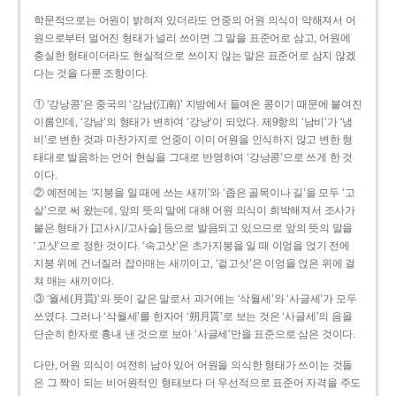
학문적으로는 어원이 밝혀져 있더라도 언중의 어원 의식이 약해져서 어
원으로부터 멀어진 형태가 널리 쓰이면 그 말을 표준어로 삼고, 어원에
충실한 형태이더라도 현실적으로 쓰이지 않는 말은 표준어로 삼지 않겠
다는 것을 다룬 조항이다.
① ‘강낭콩’은 중국의 ‘강남(江南)’ 지방에서 들여온 콩이기 때문에 붙여진
이름인데, ‘강남’의 형태가 변하여 ‘강낭’이 되었다. 제9항의 ‘남비’가 ‘냄
비’로 변한 것과 마찬가지로 언중이 이미 어원을 인식하지 않고 변한 형
태대로 발음하는 언어 현실을 그대로 반영하여 ‘강낭콩’으로 쓰게 한 것
이다.
② 예전에는 ‘지붕을 일 때에 쓰는 새끼’와 ‘좁은 골목이나 길’을 모두 ‘고
샅’으로 써 왔는데, 앞의 뜻의 말에 대해 어원 의식이 희박해져서 조사가
붙은 형태가 [고사시/고사슬] 등으로 발음되고 있으므로 앞의 뜻의 말을
‘고삿’으로 정한 것이다. ‘속고삿’은 초가지붕을 일 때 이엉을 얹기 전에
지붕 위에 건너질러 잡아매는 새끼이고, ‘겉고삿’은 이엉을 얹은 위에 걸
쳐 매는 새끼이다.
③ ‘월세(月貰)’와 뜻이 같은 말로서 과거에는 ‘삭월세’와 ‘사글세’가 모두
쓰였다. 그러나 ‘삭월세’를 한자어 ‘朔月貰’로 보는 것은 ‘사글세’의 음을
단순히 한자로 흉내 낸 것으로 보아 ‘사글세’만을 표준으로 삼은 것이다.
다만, 어원 의식이 여전히 남아 있어 어원을 의식한 형태가 쓰이는 것들
은 그 짝이 되는 비어원적인 형태보다 더 우선적으로 표준어 자격을 주도