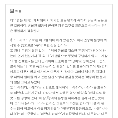
해설
제11항은 제8항~제10항에서 제시한 모음 변화에 속하지 않는 예들을 보
인 조항이다. 변화된 발음이 굳어진 경우 그것을 표준으로 삼는다는 원칙
은 동일하게 적용된다.
① ‘-구려’와 ‘-구료’는 미묘한 의미 차가 있는 듯도 하나 언중이 분명히 의
식할 수 없으므로 ‘-구려’ 쪽만 살린 것이다.
② 원래 ‘깍정이’였던 말이 ‘ㅣ’ 역행 동화를 겪으면 ‘깍젱이’가 되어야 하
는데, 언어 현실에서 ‘ㅐ’와 ‘ㅔ’가 발음으로 뚜렷이 구별되지 않고 표기상
‘ㅐ’를 선호한다는 점에 근거하여 표준어를 ‘깍쟁이’로 정하였다. 그럼으
로써 이는 ‘ㅣ’ 역행 동화와는 직접 관련이 없어진 표준어가 되어 제9항의
예외로 다루지 않고 여기에서 다루게 된 것이다. 그러나 밤나무, 떡갈나
무 따위의 열매를 싸고 있는 술잔 모양의 받침을 뜻하는 ‘깍정이’는 원래
의 말을 그대로 두었다.
③ ‘나무래다, 바래다’는 방언으로 해석하여 ‘나무라다, 바라다’를 표준어
로 삼았다. 그런데 근래 ‘바라다’에서 파생된 명사 ‘바람’을 ‘바램’으로 잘
못 쓰는 경향이 있다. ‘바람[風]’과의 혼동을 피하려는 심리 때문인 듯하
다. 그러나 동사가 ‘바라다’인 이상 그로부터 파생된 명사가 ‘바램’이 될
수는 없어 비고에서 이를 명기하였다. ‘바라다’의 활용형으로, ‘바랬다, 바
래요’는 비표준형이고 ‘바랐다, 바라요’가 표준형이 된다. ‘나무랐다, 나무