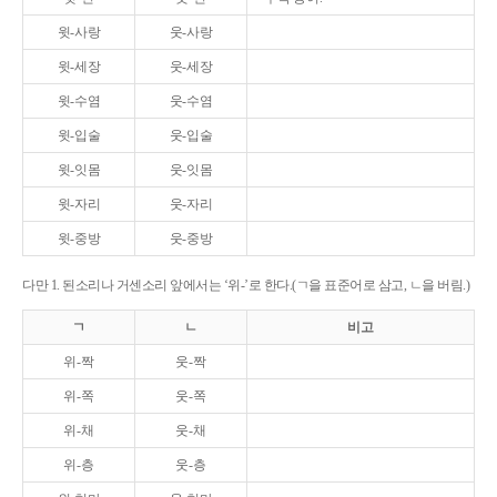
윗-사랑
웃-사랑
윗-세장
웃-세장
윗-수염
웃-수염
윗-입술
웃-입술
윗-잇몸
웃-잇몸
윗-자리
웃-자리
윗-중방
웃-중방
다만 1. 된소리나 거센소리 앞에서는 ‘위-’로 한다.(ㄱ을 표준어로 삼고, ㄴ을 버림.)
ㄱ
ㄴ
비고
위-짝
웃-짝
위-쪽
웃-쪽
위-채
웃-채
위-층
웃-층