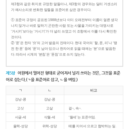
제3항과 같은 취지로 규정한 말들이나, 제3항의 경우와는 달리 거센소리
가 예사소리로 변화한 말들을 표준어로 삼은 경우이다.
① 표준어 규정이 공표된 1988년보다 이미 오래전부터 이름이 얼른 생각
나지 않거나 바로 말하기 곤란한 사람 또는 사물을 가리키는 대명사로
‘거시키’보다는 ‘거시기’가 더 널리 쓰였고 이 조항에서 이를 다시 확인한
것이다.
② ‘푼’은 한자 ‘分’의 고어 발음의 잔재이다. 현대 국어의 ‘할, 푼, 리’나 ‘땡
전 한 푼’ 등에 ‘푼’이 남아 있으나 한자어로 읽을 때에는 ‘분’으로 발음한
다. 따라서 시계의 ‘분침’은 ‘푼침’으로 쓰지 않는다.
제5항
어원에서 멀어진 형태로 굳어져서 널리 쓰이는 것은, 그것을 표준
어로 삼는다.(ㄱ을 표준어로 삼고, ㄴ을 버림.)
ㄱ
ㄴ
비고
강낭-콩
강남-콩
고삿
고샅
겉~, 속~.
사글-세
삭월-세
‘월세’는 표준어임.
울력-성당
위력-성당
떼를 지어서 으르고 협박하는 일.