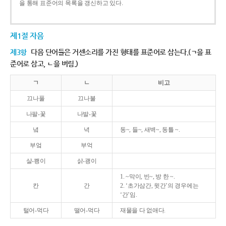
을 통해 표준어의 목록을 갱신하고 있다.
제1절 자음
제3항
다음 단어들은 거센소리를 가진 형태를 표준어로 삼는다.(ㄱ을 표
준어로 삼고, ㄴ을 버림.)
ㄱ
ㄴ
비고
끄나풀
끄나불
나팔-꽃
나발-꽃
녘
녁
동~, 들~, 새벽~, 동틀 ~.
부엌
부억
살-쾡이
삵-괭이
1. ~막이, 빈~, 방 한 ~.
칸
간
2. ‘초가삼간, 윗간’의 경우에는
‘간’임.
털어-먹다
떨어-먹다
재물을 다 없애다.