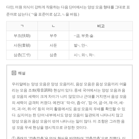
다만, 어원 의식이 강하게 작용하는 다음 단어에서는 양성 모음 형태를 그대로 표
준어로 삼는다.(ㄱ을 표준어로 삼고, ㄴ을 버림.)
ㄱ
ㄴ
비고
부조(扶助)
부주
~금, 부좃-술.
사돈(査頓)
사둔
밭~, 안~.
삼촌(三寸)
삼춘
시~, 외~, 처~.
해설
우리말에는 양성 모음은 양성 모음끼리, 음성 모음은 음성 모음끼리 어울
리는 모음 조화(母音調和) 현상이 있다. 중세 국어에서는 양성 모음과 음
성 모음의 세력이 크게 차이가 나지 않았으나 근대를 거치면서 음성 모음
의 세력이 급격히 커졌다. 예컨대 ‘ 막-아, 좁-아’, ‘접-어, 굽-어, 재-어, 세-
어, 괴-어, 쥐-어’ 등의 어미 활용에서도 음성 모음의 우세를 확인할 수 있
다. 심지어는 한 단어 내부에서도 양성 모음이 일관되게 나타나지 않고
양성 모음과 음성 모음이 섞여 나타나는 일이 많다. 이 조항은 그러한 음
성 모음 우세 현상을 명시적으로 규정한 것이다.
① 종래의 ‘깡총깡총’은 언어 현실을 반영하여 ‘깡충깡충’으로 정했다. 이