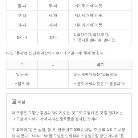
둘-째
두-째
‘제2, 두 개째’의 뜻.
셋-째
세-째
‘제3, 세 개째’의 뜻.
넷-째
네-째
‘제4, 네 개째’의 뜻.
1. 빌려주다, 빌려 오다.
빌리다
빌다
2. ‘용서를 빌다’는 ‘빌다’임.
다만, ‘둘째’는 십 단위 이상의 서수사에 쓰일 때에 ‘두째’로 한다.
ㄱ
ㄴ
비고
열두-째
열두 개째의 뜻은 ‘열둘째’로.
스물두-째
스물두 개째의 뜻은 ‘스물둘째’로.
해설
이 조항은 그동안 용법의 차이가 있는 것으로 규정해 온 것 중 현재에는
그 구별의 의의가 거의 사라진 항목들을 정리한 것이다.
① 과거에 ‘돌’은 생일, ‘돐’은 ‘한글 반포 500돐’처럼 ‘주년’의 의미로 세분
해 써 왔다. 그러나 그러한 구별은 인위적이고 불필요할 뿐만 아니라 ‘돐