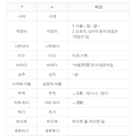
ㄱ
ㄴ
비고
-구려
-구료
1. 서울~, 알~, 찰~.
깍쟁이
깍정이
2. 도토리, 상수리 등의 받침은
‘깍정이’임.
나무라다
나무래다
미수
미시
미숫-가루.
바라다
바래다
‘바램[所望]’은 비표준어임.
상추
상치
~쌈.
시러베-아들
실업의-아들
주책
주착
←主着. ~망나니, ~없다.
지루-하다
지리-하다
←支離.
튀기
트기
허드레
허드래
허드렛-물, 허드렛-일.
호루라기
호루루기