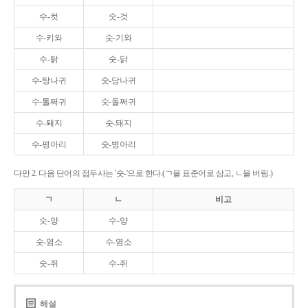
수-컷
숫-것
수-키와
숫-기와
수-탉
숫-닭
수-탕나귀
숫-당나귀
수-톨쩌귀
숫-돌쩌귀
수-퇘지
숫-돼지
수-평아리
숫-병아리
다만 2. 다음 단어의 접두사는 '숫-'으로 한다.(ㄱ을 표준어로 삼고, ㄴ을 버림.)
ㄱ
ㄴ
비고
숫-양
수-양
숫-염소
수-염소
숫-쥐
수-쥐
해설