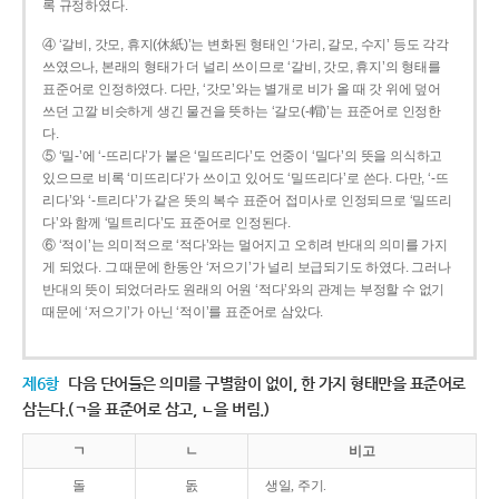
록 규정하였다.
④ ‘갈비, 갓모, 휴지(休紙)’는 변화된 형태인 ‘가리, 갈모, 수지’ 등도 각각
쓰였으나, 본래의 형태가 더 널리 쓰이므로 ‘갈비, 갓모, 휴지’의 형태를
표준어로 인정하였다. 다만, ‘갓모’와는 별개로 비가 올 때 갓 위에 덮어
쓰던 고깔 비슷하게 생긴 물건을 뜻하는 ‘갈모(-帽)’는 표준어로 인정한
다.
⑤ ‘밀-’에 ‘-뜨리다’가 붙은 ‘밀뜨리다’도 언중이 ‘밀다’의 뜻을 의식하고
있으므로 비록 ‘미뜨리다’가 쓰이고 있어도 ‘밀뜨리다’로 쓴다. 다만, ‘-뜨
리다’와 ‘-트리다’가 같은 뜻의 복수 표준어 접미사로 인정되므로 ‘밀뜨리
다’와 함께 ‘밀트리다’도 표준어로 인정된다.
⑥ ‘적이’는 의미적으로 ‘적다’와는 멀어지고 오히려 반대의 의미를 가지
게 되었다. 그 때문에 한동안 ‘저으기’가 널리 보급되기도 하였다. 그러나
반대의 뜻이 되었더라도 원래의 어원 ‘적다’와의 관계는 부정할 수 없기
때문에 ‘저으기’가 아닌 ‘적이’를 표준어로 삼았다.
제6항
다음 단어들은 의미를 구별함이 없이, 한 가지 형태만을 표준어로
삼는다.(ㄱ을 표준어로 삼고, ㄴ을 버림.)
ㄱ
ㄴ
비고
돌
돐
생일, 주기.