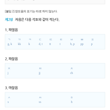
[붙임 2] 장모음의 표기는 따로 하지 않는다.
제2항
자음은 다음 각호와 같이 적는다.
1. 파열음
ㄱ
ㄲ
ㅋ
ㄷ
ㄸ
ㅌ
ㅂ
ㅃ
ㅍ
g, k
kk
k
d, t
tt
t
b, p
pp
p
2. 파찰음
ㅈ
ㅉ
ㅊ
j
jj
ch
3. 마찰음
ㅅ
ㅆ
ㅎ
s
ss
h