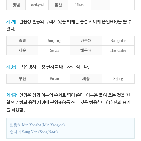
샛별
saetbyeol
울산
Ulsan
제2항
발음상 혼동의 우려가 있을 때에는 음절 사이에 붙임표(-)를 쓸 수
있다.
중앙
Jung-ang
반구대
Ban-gudae
세운
Se-un
해운대
Hae-undae
제3항
고유 명사는 첫 글자를 대문자로 적는다.
부산
Busan
세종
Sejong
제4항
인명은 성과 이름의 순서로 띄어 쓴다. 이름은 붙여 쓰는 것을 원
칙으로 하되 음절 사이에 붙임표(-)를 쓰는 것을 허용한다.( ( ) 안의 표기
를 허용함.)
민용하 Min Yongha (Min Yong-ha)
송나리 Song Nari (Song Na-ri)