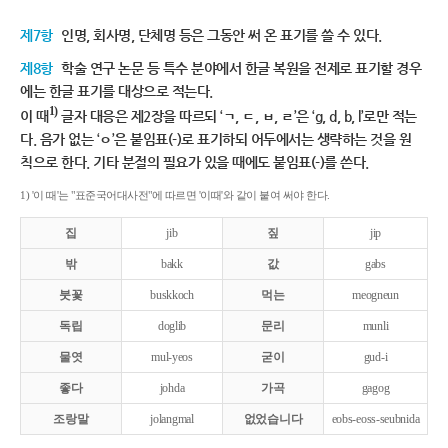
제7항
인명, 회사명, 단체명 등은 그동안 써 온 표기를 쓸 수 있다.
제8항
학술 연구 논문 등 특수 분야에서 한글 복원을 전제로 표기할 경우
에는 한글 표기를 대상으로 적는다.
1)
이 때
글자 대응은 제2장을 따르되 ‘ㄱ, ㄷ, ㅂ, ㄹ’은 ‘g, d, b, l’로만 적는
다. 음가 없는 ‘ㅇ’은 붙임표(-)로 표기하되 어두에서는 생략하는 것을 원
칙으로 한다. 기타 분절의 필요가 있을 때에도 붙임표(-)를 쓴다.
1) '이 때'는 "표준국어대사전"에 따르면 '이때'와 같이 붙여 써야 한다.
집
jib
짚
jip
밖
bakk
값
gabs
붓꽃
buskkoch
먹는
meogneun
독립
doglib
문리
munli
물엿
mul-yeos
굳이
gud-i
좋다
johda
가곡
gagog
조랑말
jolangmal
없었습니다
eobs-eoss-seubnida