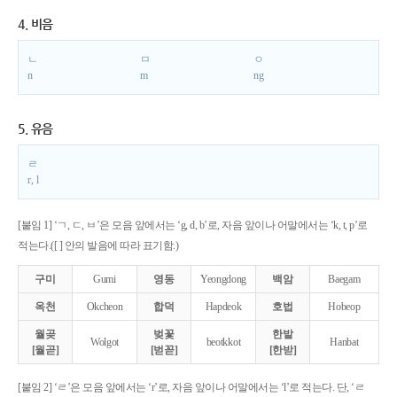
4. 비음
ㄴ
ㅁ
ㅇ
n
m
ng
5. 유음
ㄹ
r, l
[붙임 1] ‘ㄱ, ㄷ, ㅂ’은 모음 앞에서는 ‘g, d, b’로, 자음 앞이나 어말에서는 ‘k, t, p’로
적는다.([ ] 안의 발음에 따라 표기함.)
구미
Gumi
영동
Yeongdong
백암
Baegam
옥천
Okcheon
합덕
Hapdeok
호법
Hobeop
월곶
벚꽃
한밭
Wolgot
beotkkot
Hanbat
[월곧]
[벋꼳]
[한받]
[붙임 2] ‘ㄹ’은 모음 앞에서는 ‘r’로, 자음 앞이나 어말에서는 ‘l’로 적는다. 단, ‘ㄹ