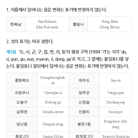
1. 이름에서 일어나는 음운 변화는 표기에 반영하지 않는다.
Han Boknam
Hong Bitna
한복남
홍빛나
(Han Bok-nam)
(Hong Bit-na)
2. 성의 표기는 따로 정한다.
제5항
‘도, 시, 군, 구, 읍, 면, 리, 동’의 행정 구역 단위와 ‘가’는 각각 ‘do,
si, gun, gu, eup, myeon, ri, dong, ga’로 적고, 그 앞에는 붙임표(-)를 넣
는다. 붙임표(-) 앞뒤에서 일어나는 음운 변화는 표기에 반영하지 않는다.
Chungcheongbuk-
충청북도
제주도
Jeju-do
do
의정부시
Uijeongbu-si
양주군
Yangju-gun
도봉구
Dobong-gu
신창읍
Sinchang-eup
삼죽면
Samjuk-myeon
인왕리
Inwang-ri
Bongcheon 1(il)-
당산동
Dangsan-dong
봉천 1동
dong
종로 2가
Jongno 2(i)-ga
퇴계로 3가
Toegyero 3(sam)-ga