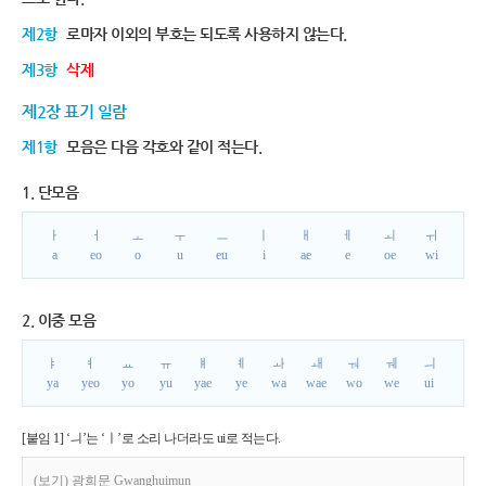
제2항
로마자 이외의 부호는 되도록 사용하지 않는다.
제3항
삭제
제2장 표기 일람
제1항
모음은 다음 각호와 같이 적는다.
1. 단모음
ㅏ
ㅓ
ㅗ
ㅜ
ㅡ
ㅣ
ㅐ
ㅔ
ㅚ
ㅟ
a
eo
o
u
eu
i
ae
e
oe
wi
2. 이중 모음
ㅑ
ㅕ
ㅛ
ㅠ
ㅒ
ㅖ
ㅘ
ㅙ
ㅝ
ㅞ
ㅢ
ya
yeo
yo
yu
yae
ye
wa
wae
wo
we
ui
[붙임 1] ‘ㅢ’는 ‘ㅣ’로 소리 나더라도 ui로 적는다.
(보기) 광희문 Gwanghuimun