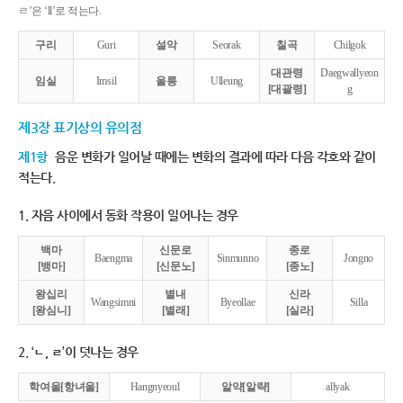
ㄹ’은 ‘ll’로 적는다.
구리
Guri
설악
Seorak
칠곡
Chilgok
대관령
Daegwallyeon
임실
Imsil
울릉
Ulleung
[대괄령]
g
제3장 표기상의 유의점
제1항
음운 변화가 일어날 때에는 변화의 결과에 따라 다음 각호와 같이
적는다.
1. 자음 사이에서 동화 작용이 일어나는 경우
백마
신문로
종로
Baengma
Sinmunno
Jongno
[뱅마]
[신문노]
[종노]
왕십리
별내
신라
Wangsimni
Byeollae
Silla
[왕심니]
[별래]
[실라]
2. ‘ㄴ, ㄹ’이 덧나는 경우
학여울[항녀울]
Hangnyeoul
알약[알략]
allyak