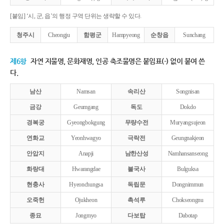
[붙임] ‘시, 군, 읍’의 행정 구역 단위는 생략할 수 있다.
청주시
Cheongju
함평군
Hampyeong
순창읍
Sunchang
제6항
자연 지물명, 문화재명, 인공 축조물명은 붙임표(-) 없이 붙여 쓴
다.
남산
Namsan
속리산
Songnisan
금강
Geumgang
독도
Dokdo
경복궁
Gyeongbokgung
무량수전
Muryangsujeon
연화교
Yeonhwagyo
극락전
Geungnakjeon
안압지
Anapji
남한산성
Namhansanseong
화랑대
Hwarangdae
불국사
Bulguksa
현충사
Hyeonchungsa
독립문
Dongnimmun
오죽헌
Ojukheon
촉석루
Chokseongnu
종묘
Jongmyo
다보탑
Dabotap