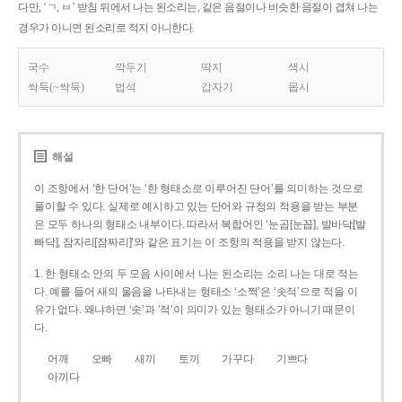
다만, ‘ㄱ, ㅂ’ 받침 뒤에서 나는 된소리는, 같은 음절이나 비슷한 음절이 겹쳐 나는
경우가 아니면 된소리로 적지 아니한다.
국수
깍두기
딱지
색시
싹둑(~싹둑)
법석
갑자기
몹시
해설
이 조항에서 ‘한 단어’는 ‘한 형태소로 이루어진 단어’를 의미하는 것으로
풀이할 수 있다. 실제로 예시하고 있는 단어와 규정의 적용을 받는 부분
은 모두 하나의 형태소 내부이다. 따라서 복합어인 ‘눈곱[눈꼽], 발바닥[발
빠닥], 잠자리[잠짜리]’와 같은 표기는 이 조항의 적용을 받지 않는다.
1. 한 형태소 안의 두 모음 사이에서 나는 된소리는 소리 나는 대로 적는
다. 예를 들어 새의 울음을 나타내는 형태소 ‘소쩍’은 ‘솟적’으로 적을 이
유가 없다. 왜냐하면 ‘솟’과 ‘적’이 의미가 있는 형태소가 아니기 때문이
다.
어깨
오빠
새끼
토끼
가꾸다
기쁘다
아끼다