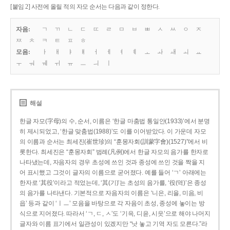
[붙임 2] 사전에 올릴 적의 자모 순서는 다음과 같이 정한다.
자음:
ㄱ
ㄲ
ㄴ
ㄷ
ㄸ
ㄹ
ㅁ
ㅂ
ㅃ
ㅅ
ㅆ
ㅇ
ㅈ
ㅉ
ㅊ
ㅋ
ㅌ
ㅍ
ㅎ
모음:
ㅏ
ㅐ
ㅑ
ㅒ
ㅓ
ㅔ
ㅕ
ㅖ
ㅗ
ㅘ
ㅙ
ㅚ
ㅛ
ㅜ
ㅝ
ㅞ
ㅟ
ㅠ
ㅡ
ㅢ
ㅣ
해설
한글 자모(字母)의 수, 순서, 이름은 ‘한글 마춤법 통일안(1933)’에서 분명
히 제시되었고, ‘한글 맞춤법(1988)’도 이를 이어받았다. 이 가운데 자모
의 이름과 순서는 최세진(崔世珍)의 “훈몽자회(訓蒙字會)(1527)”에서 비
롯한다. 최세진은 “훈몽자회” 범례(凡例)에서 한글 자모의 음가를 한자로
나타냈는데, 자음자의 경우 초성에 쓰인 것과 종성에 쓰인 것을 짝을 지
어 표시했고 그것이 글자의 이름으로 굳어졌다. 예를 들어 ‘ㄱ’ 아래에는
한자로 ‘其役’이라고 적었는데, ‘其(기)’는 초성의 음가를, ‘役(역)’은 종성
의 음가를 나타낸다. 기본적으로 자음자의 이름은 ‘니은, 리을, 미음, 비
읍’ 등과 같이 ‘ㅣㅡ’ 모음을 바탕으로 각 자음이 초성, 종성에 놓이는 방
식으로 지어졌다. 따라서 ‘ㄱ, ㄷ, ㅅ’도 ‘기윽, 디읃, 시읏’으로 해야 나머지
글자와 이름 표기에서 일관성이 있겠지만 “낫 놓고 기역 자도 모른다.”라