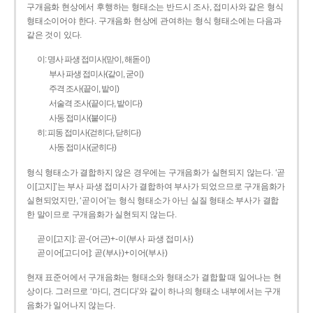
구개음화 현상에서 후행하는 형태소는 반드시 조사, 접미사와 같은 형식
형태소이어야 한다. 구개음화 현상에 관여하는 형식 형태소에는 다음과
같은 것이 있다.
이: 명사 파생 접미사(맏이, 해돋이)
부사 파생 접미사(같이, 굳이)
주격 조사(끝이, 밭이)
서술격 조사(끝이다, 밭이다)
사동 접미사(붙이다)
히: 피동 접미사(걷히다, 닫히다)
사동 접미사(굳히다)
형식 형태소가 결합하지 않은 경우에는 구개음화가 실현되지 않는다. ‘곧
이[고지]’는 부사 파생 접미사가 결합하여 부사가 되었으므로 구개음화가
실현되었지만, ‘곧이어’는 형식 형태소가 아닌 실질 형태소 부사가 결합
한 말이므로 구개음화가 실현되지 않는다.
곧이[고지]: 곧-­(어근)+­-이(부사 파생 접미사)
곧이어[고디어]: 곧(부사)+이어(부사)
현재 표준어에서 구개음화는 형태소와 형태소가 결합할 때 일어나는 현
상이다. 그러므로 ‘마디, 견디다’와 같이 하나의 형태소 내부에서는 구개
음화가 일어나지 않는다.