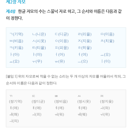
제2장 자모
제4항
한글 자모의 수는 스물넉 자로 하고, 그 순서와 이름은 다음과 같
이 정한다.
ㄱ(기역)
ㄴ(니은)
ㄷ(디귿)
ㄹ(리을)
ㅁ(미음)
ㅂ(비읍)
ㅅ(시옷)
ㅇ(이응)
ㅈ(지읒)
ㅊ(치읓)
ㅋ(키읔)
ㅌ(티읕)
ㅍ(피읖)
ㅎ(히읗)
ㅏ(아)
ㅑ(야)
ㅓ(어)
ㅕ(여)
ㅗ(오)
ㅛ(요)
ㅜ(우)
ㅠ(유)
ㅡ(으)
ㅣ(이)
[붙임 1] 위의 자모로써 적을 수 없는 소리는 두 개 이상의 자모를 어울러서 적되, 그
순서와 이름은 다음과 같이 정한다.
ㄲ
ㄸ
ㅃ
ㅆ
ㅉ
(쌍기역)
(쌍디귿)
(쌍비읍)
(쌍시옷)
(쌍지읒)
ㅐ(애)
ㅒ(얘)
ㅔ(에)
ㅖ(예)
ㅘ(와)
ㅙ(왜)
ㅚ(외)
ㅝ(워)
ㅞ(웨)
ㅟ(위)
ㅢ(의)