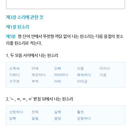
제3장 소리에 관한 것
제1절 된소리
제5항
한 단어 안에서 뚜렷한 까닭 없이 나는 된소리는 다음 음절의 첫소
리를 된소리로 적는다.
1. 두 모음 사이에서 나는 된소리
소쩍새
어깨
오빠
으뜸
아끼다
기쁘다
깨끗하다
어떠하다
해쓱하다
가끔
거꾸로
부썩
어찌
이따금
2. ‘ㄴ, ㄹ, ㅁ, ㅇ’ 받침 뒤에서 나는 된소리
산뜻하다
잔뜩
살짝
훨씬
담뿍
움찔
몽땅
엉뚱하다