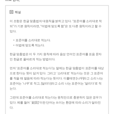
해설
이 조항은 한글 맞춤법의 대원칙을 밝히고 있다. “표준어를 소리대로 적
되”가 기본 원칙이라면, “어법에 맞도록 함”은 또 다른 원칙이라고 할 수
있다.
표준어를 소리대로 적는다.
어법에 맞도록 적는다.
한글 맞춤법은 이 두 가지 원칙에 따라 음성 언어인 표준어를 표음 문자
인 한글로 올바르게 적는 방법이다.
먼저 ‘표준어를 소리대로 적는다’는 말에는 한글 맞춤법이 표준어를 대상
으로 한다는 뜻이 담겨 있다. 그리고 ‘소리대로’ 적는다는 것은 그 표준어
를 적을 때 발음에 따라 적는다는 뜻이다. 이를테면 [나무]라고 소리 나는
표준어는 ‘나무’로 적고, [달리다]라고 소리 나는 표준어는 ‘달리다’로 적
는다.
그런데 표준어를 소리대로 적는다는 원칙만으로 충분하지 않은 경우가
있다. 예를 들어 ‘꽃[花]’이란 단어는 쓰이는 환경에 따라 소리가 달라진
다.