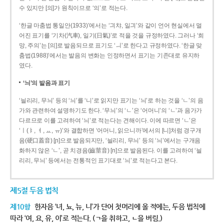
수 있지만 [의]가 원칙이므로 ‘의’로 적는다.
‘한글 마춤법 통일안(1933)’에서는 ‘긔챠, 일긔’와 같이 언어 현실에서 멀
어진 표기를 ‘기차(汽車), 일기(日氣)’로 적을 것을 규정하였다. 그러나 ‘희
망, 주의’는 [의]로 발음되므로 표기도 ‘ㅢ’로 한다고 규정하였다. ‘한글 맞
춤법(1988)’에서는 발음의 변화는 인정하면서 표기는 기존대로 유지하
였다.
‘늬’의 발음과 표기
‘늴리리, 무늬’ 등의 ‘늬’를 ‘니’로 읽지만 표기는 ‘늬’로 하는 것을 ‘ㄴ’의 음
가와 관련하여 설명하기도 한다. ‘무늬’의 ‘ㄴ’은 ‘어머니’의 ‘ㄴ’과 음가가
다르므로 이를 고려하여 ‘늬’로 적는다는 견해이다. 이에 따르면 ‘ㄴ’은
‘ㅣ(ㅑ, ㅕ, ㅛ, ㅠ)’와 결합하면 ‘어머니, 읽으니까’에서의 [니]처럼 경구개
음(硬口蓋音) [ɲ]으로 발음되지만, ‘늴리리, 무늬’ 등의 ‘늬’에서는 구개음
화하지 않은 ‘ㄴ’, 곧 치경음(齒莖音) [n]으로 발음된다. 이를 고려하여 ‘늴
리리, 무늬’ 등에서는 전통적인 표기대로 ‘늬’로 적는다고 본다.
제5절 두음 법칙
제10항
한자음 ‘녀, 뇨, 뉴, 니’가 단어 첫머리에 올 적에는, 두음 법칙에
따라 ‘여, 요, 유, 이’로 적는다. (ㄱ을 취하고, ㄴ을 버림.)