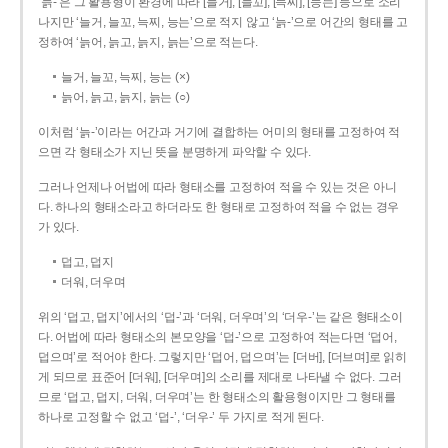
‘늙-’은 그 활용형이 환경에 따라 [늘거], [늘꼬], [늑찌], [능는] 등으로 소리
나지만 ‘늘거, 늘꼬, 늑찌, 능는’으로 적지 않고 ‘늙-’으로 어간의 형태를 고
정하여 ‘늙어, 늙고, 늙지, 늙는’으로 적는다.
늘거, 늘꼬, 늑찌, 능는 (×)
늙어, 늙고, 늙지, 늙는 (○)
이처럼 ‘늙-­’이라는 어간과 거기에 결합하는 어미의 형태를 고정하여 적
으면 각 형태소가 지닌 뜻을 분명하게 파악할 수 있다.
그러나 언제나 어법에 따라 형태소를 고정하여 적을 수 있는 것은 아니
다. 하나의 형태소라고 하더라도 한 형태로 고정하여 적을 수 없는 경우
가 있다.
덥고, 덥지
더워, 더우며
위의 ‘덥고, 덥지’에서의 ‘덥-­’과 ‘더워, 더우며’의 ‘더우-­’는 같은 형태소이
다. 어법에 따라 형태소의 본모양을 ‘덥-­’으로 고정하여 적는다면 ‘덥어,
덥으며’로 적어야 한다. 그렇지만 ‘덥어, 덥으며’는 [더버], [더브며]로 읽히
게 되므로 표준어 [더워], [더우며]의 소리를 제대로 나타낼 수 없다. 그러
므로 ‘덥고, 덥지, 더워, 더우며’는 한 형태소의 활용형이지만 그 형태를
하나로 고정할 수 없고 ‘덥-’, ‘더우-’ 두 가지로 적게 된다.