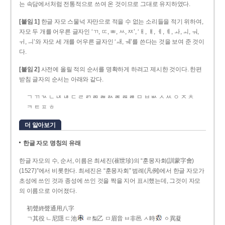
는 속담에서처럼 전통적으로 쓰여 온 것이므로 그대로 유지하였다.
[붙임 1]
한글 자모 스물넉 자만으로 적을 수 없는 소리들을 적기 위하여,
자모 두 개를 어우른 글자인 ‘ㄲ, ㄸ, ㅃ, ㅆ, ㅉ’, ‘ㅐ, ㅒ, ㅔ, ㅖ, ㅘ, ㅚ, ㅝ,
ㅟ, ㅢ’와 자모 세 개를 어우른 글자인 ‘ㅙ, ㅞ’를 쓴다는 것을 보여 준 것이
다.
[붙임 2]
사전에 올릴 적의 순서를 명확하게 하려고 제시한 것이다. 한편
받침 글자의 순서는 아래와 같다.
ㄱ ㄲ ㄳ ㄴ ㄵ ㄶ ㄷ ㄹ ㄺ ㄻ ㄼ ㄽ ㄾ ㄿ ㅀ ㅁ ㅂ ㅄ ㅅ ㅆ ㅇ ㅈ ㅊ
ㅋ ㅌ ㅍ ㅎ
더 알아보기
한글 자모 명칭의 유래
한글 자모의 수, 순서, 이름은 최세진(崔世珍)의 “훈몽자회(訓蒙字會)
(1527)”에서 비롯한다. 최세진은 “훈몽자회” 범례(凡例)에서 한글 자모가
초성에 쓰인 것과 종성에 쓰인 것을 짝을 지어 표시했는데, 그것이 자모
의 이름으로 이어졌다.
初聲終聲通用八字
ㄱ其役 ㄴ尼隱 ㄷ池
ㄹ梨乙 ㅁ眉音 ㅂ非邑 ㅅ時
ㆁ異凝