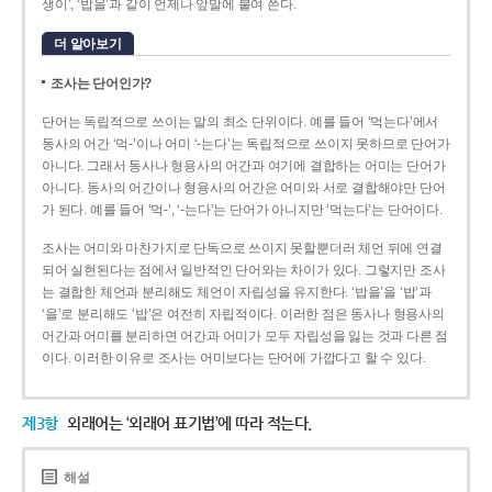
생이’, ‘밥을’과 같이 언제나 앞말에 붙여 쓴다.
더 알아보기
조사는 단어인가?
단어는 독립적으로 쓰이는 말의 최소 단위이다. 예를 들어 ‘먹는다’에서
동사의 어간 ‘먹-­’이나 어미 ‘­-는다’는 독립적으로 쓰이지 못하므로 단어가
아니다. 그래서 동사나 형용사의 어간과 여기에 결합하는 어미는 단어가
아니다. 동사의 어간이나 형용사의 어간은 어미와 서로 결합해야만 단어
가 된다. 예를 들어 ‘먹-’, ‘-는다’는 단어가 아니지만 ‘먹는다’는 단어이다.
조사는 어미와 마찬가지로 단독으로 쓰이지 못할뿐더러 체언 뒤에 연결
되어 실현된다는 점에서 일반적인 단어와는 차이가 있다. 그렇지만 조사
는 결합한 체언과 분리해도 체언이 자립성을 유지한다. ‘밥을’을 ‘밥’과
‘을’로 분리해도 ‘밥’은 여전히 자립적이다. 이러한 점은 동사나 형용사의
어간과 어미를 분리하면 어간과 어미가 모두 자립성을 잃는 것과 다른 점
이다. 이러한 이유로 조사는 어미보다는 단어에 가깝다고 할 수 있다.
제3항
외래어는 ‘외래어 표기법’에 따라 적는다.
해설