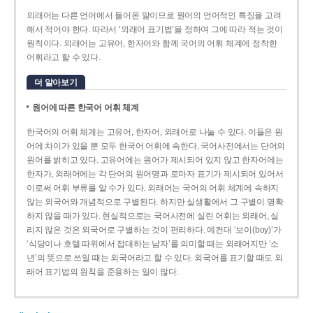
외래어는 다른 언어에서 들어온 말이므로 원어의 언어적인 특징을 고려
해서 적어야 한다. 따라서 ‘외래어 표기법’을 정하여 그에 따라 적는 것이
원칙이다. 외래어는 고유어, 한자어와 함께 국어의 어휘 체계에 정착한
어휘라고 할 수 있다.
더 알아보기
원어에 따른 한국어 어휘 체계
한국어의 어휘 체계는 고유어, 한자어, 외래어로 나눌 수 있다. 이들은 원
어에 차이가 있을 뿐 모두 한국어 어휘에 속한다. 국어사전에서는 단어의
원어를 밝히고 있다. 고유어에는 원어가 제시되어 있지 않고 한자어에는
한자가, 외래어에는 각 단어의 원어명과 로마자 표기가 제시되어 있어서
이로써 어휘 부류를 알 수가 있다. 외래어는 국어의 어휘 체계에 속하지
않는 외국어와 개념적으로 구별된다. 하지만 실생활에서 그 구별이 명확
하지 않을 때가 있다. 현실적으로는 국어사전에 실린 어휘는 외래어, 실
리지 않은 것은 외국어로 구별하는 것이 편리하다. 예컨대 ‘보이(boy)’가
‘식당이나 호텔 따위에서 접대하는 남자’를 의미할 때는 외래어지만 ‘소
년’의 뜻으로 쓰일 때는 외국어라고 할 수 있다. 외국어를 표기할 때도 외
래어 표기법의 원칙을 준용하는 일이 많다.