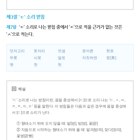
제3절 'ㄷ' 소리 받침
제7항
‘ㄷ’ 소리로 나는 받침 중에서 ‘ㄷ’으로 적을 근거가 없는 것은
‘ㅅ’으로 적는다.
덧저고리
돗자리
엇셈
웃어른
핫옷
무릇
사뭇
얼핏
자칫하면
뭇[衆]
옛
첫
헛
해설
‘ㄷ’ 소리로 나는 받침이란, 음절 종성에서 [ㄷ]으로 소리 나는 ‘ㄷ, ㅅ, ㅆ,
ㅈ, ㅊ, ㅌ, ㅎ’ 등을 말한다. 이 받침들은 다음과 같은 경우에 음절 종성에
서 [ㄷ]으로 소리가 난다.
① 형태소가 뒤에 오지 않을 때: 밭[받], 빚[빋], 꽃[꼳]
② 자음으로 시작하는 형태소가 뒤에 올 때: 밭과[받꽈], 젖다[젇따],
꽃병[꼳뼝]