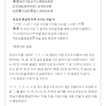
兩字只取本字之釋俚語爲聲
其尼池梨眉非時異八音用於初聲
役隱
乙音邑
凝八音用於終聲
초성과 종성에 두루 쓰이는 여덟 자
ㄱ기역 ㄴ니은 ㄷ디귿 ㄹ리을 ㅁ미음 ㅂ비읍 ㅅ시옷 ㆁ
두 자는 다만 그 글자의 우리말 뜻을 취해 소리로 사용한다.
기니디리미비시
여덟 음은 초성에 사용되고,
역은귿을음읍옷
여덟 음은 종성에 사용된다.
“훈몽자회” 범례
자모의 이름 가운데 ‘ㄱ, ㄷ, ㅅ’의 명칭이 다른 자모의 이름과 다른 것은
한자에는 ‘윽, 읃, 읏’과 같은 발음을 가진 글자가 없기 때문이었다. 그래
서 ‘윽’은 가까운 발음인 ‘役(역)’으로 표시하여 ‘ㄱ’은 ‘기역’이 되었다. 그
리고 ‘읃’과 ‘읏’은 각각 ‘末(귿 말)’과 ‘衣(옷 의)’로 표기하고, 두 글자는 글
자의 의미만을 취한다고 설명하였다. 그래서 ‘ㄷ’의 명칭은 ‘디귿’이,
‘ㅅ’의 명칭은 ‘시옷’이 된 것이다.
‘ㅈ, ㅊ, ㅋ, ㅌ, ㅍ, ㅎ’은 당시 종성으로 쓰이지 않던 것들이어서 초성에 모
음 ‘ㅣ’를 붙인 ‘지, 치, 키, 티, 피, 히’로만 음가를 나타내 주었는데, 1933년
‘한글 마춤법 통일안’에서 ‘지읒, 치읓, 키읔, 티읕, 피읖, 히읗’과 같은 이름
이 확정되었다.