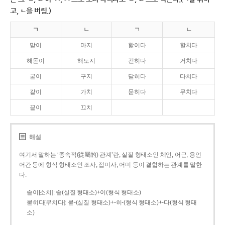
고, ㄴ을 버림.)
ㄱ
ㄴ
ㄱ
ㄴ
맏이
마지
핥이다
할치다
해돋이
해도지
걷히다
거치다
굳이
구지
닫히다
다치다
같이
가치
묻히다
무치다
끝이
끄치
해설
여기서 말하는 ‘종속적(從屬的) 관계’란, 실질 형태소인 체언, 어근, 용언
어간 등에 형식 형태소인 조사, 접미사, 어미 등이 결합하는 관계를 말한
다.
솥이[소치]: 솥(실질 형태소)+이(형식 형태소)
묻히다[무치다]: 묻­-(실질 형태소)+­-히­-(형식 형태소)+-다(형식 형태
소)