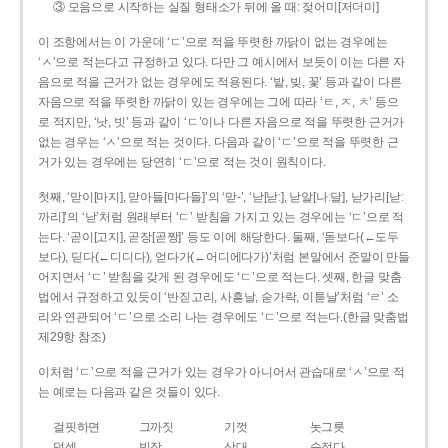
③ 모음으로 시작하는 실질 형태소가 뒤에 올 때: 젖어미[저더미]
이 조항에서는 이 가운데 ‘ㄷ’으로 적을 뚜렷한 까닭이 없는 경우에는
‘ㅅ’으로 적는다고 규정하고 있다. 다만 그 예시에서 보듯이 이는 다른 자
음으로 적을 근거가 없는 경우에도 적용된다. ‘밭, 빚, 꽃’ 등과 같이 다른
자음으로 적을 뚜렷한 까닭이 있는 경우에는 그에 따라 ‘ㅌ, ㅈ, ㅊ’ 등으
로 적지만, ‘낫, 빗’ 등과 같이 ‘ㄷ’이나 다른 자음으로 적을 뚜렷한 근거가
없는 경우는 ‘ㅅ’으로 적는 것이다. 다음과 같이 ‘ㄷ’으로 적을 뚜렷한 근
거가 있는 경우에는 당연히 ‘ㄷ’으로 적는 것이 원칙이다.
첫째, ‘맏이[마지], 맏아들[마다들]’의 ‘맏-’, ‘낟[낟ː], 낟알[나ː달], 낟가리[낟ː
까리]’의 ‘낟’처럼 원래부터 ‘ㄷ’ 받침을 가지고 있는 경우에는 ‘ㄷ’으로 적
는다. ‘곧이[고지], 곧장[곧짱]’ 등도 이에 해당한다. 둘째, ‘돋보다(←도두
보다), 딛다(←디디다), 얻다가(←어디에다가)’처럼 본말에서 준말이 만들
어지면서 ‘ㄷ’ 받침을 갖게 된 경우에도 ‘ㄷ’으로 적는다. 셋째, 한글 맞춤
법에서 규정하고 있듯이 ‘반짇고리, 사흗날, 숟가락, 이튿날’처럼 ‘ㄹ’ 소
리와 연관되어 ‘ㄷ’으로 소리 나는 경우에도 ‘ㄷ’으로 적는다.(한글 맞춤법
제29항 참조)
이처럼 ‘ㄷ’으로 적을 근거가 있는 경우가 아니어서 관습대로 ‘ㅅ’으로 적
는 예로는 다음과 같은 것들이 있다.
걸핏하면
그까짓
기껏
놋그릇
덧셈
빗장
삿대
숫접다