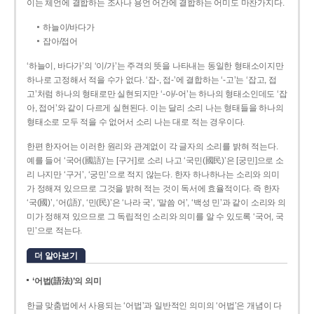
이는 체언에 결합하는 조사나 용언 어간에 결합하는 어미도 마찬가지다.
하늘이/바다가
잡아/접어
‘하늘이, 바다가’의 ‘이/가’는 주격의 뜻을 나타내는 동일한 형태소이지만
하나로 고정해서 적을 수가 없다. ‘잡-, 접-’에 결합하는 ‘-고’는 ‘잡고, 접
고’처럼 하나의 형태로만 실현되지만 ‘-아/-어’는 하나의 형태소인데도 ‘잡
아, 접어’와 같이 다르게 실현된다. 이는 달리 소리 나는 형태들을 하나의
형태소로 모두 적을 수 없어서 소리 나는 대로 적는 경우이다.
한편 한자어는 이러한 원리와 관계없이 각 글자의 소리를 밝혀 적는다.
예를 들어 ‘국어(國語)’는 [구거]로 소리 나고 ‘국민(國民)’은 [궁민]으로 소
리 나지만 ‘구거’, ‘궁민’으로 적지 않는다. 한자 하나하나는 소리와 의미
가 정해져 있으므로 그것을 밝혀 적는 것이 독서에 효율적이다. 즉 한자
‘국(國)’, ‘어(語)’, ‘민(民)’은 ‘나라 국’, ‘말씀 어’, ‘백성 민’과 같이 소리와 의
미가 정해져 있으므로 그 독립적인 소리와 의미를 알 수 있도록 ‘국어, 국
민’으로 적는다.
더 알아보기
‘어법(語法)’의 의미
한글 맞춤법에서 사용되는 ‘어법’과 일반적인 의미의 ‘어법’은 개념이 다