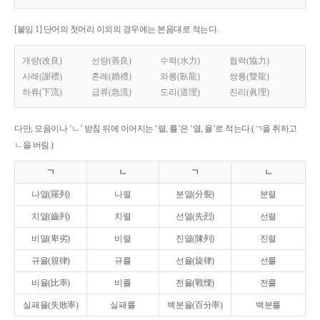
[붙임 1] 단어의 첫머리 이외의 경우에는 본음대로 적는다.
개량(改良)
선량(善良)
수력(水力)
협력(協力)
사례(謝禮)
혼례(婚禮)
와룡(臥龍)
쌍룡(雙龍)
하류(下流)
급류(急流)
도리(道理)
진리(眞理)
다만, 모음이나 ‘ㄴ’ 받침 뒤에 이어지는 ‘렬, 률’은 ‘열, 율’로 적는다.(ㄱ을 취하고
ㄴ을 버림.)
ㄱ
ㄴ
ㄱ
ㄴ
나열(羅列)
나렬
분열(分裂)
분렬
치열(齒列)
치렬
선열(先烈)
선렬
비열(卑劣)
비렬
진열(陳列)
진렬
규율(規律)
규률
선율(旋律)
선률
비율(比率)
비률
전율(戰慄)
전률
실패율(失敗率)
실패률
백분율(百分率)
백분률