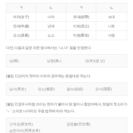
ㄱ
ㄴ
ㄱ
ㄴ
여자(女子)
녀자
유대(紐帶)
뉴대
연세(年歲)
년세
이토(泥土)
니토
요소(尿素)
뇨소
익명(匿名)
닉명
다만, 다음과 같은 의존 명사에서는 ‘냐, 녀’ 음을 인정한다.
냥(兩)
냥쭝(兩-)
년(年)(몇 년)
[붙임 1] 단어의 첫머리 이외의 경우에는 본음대로 적는다.
남녀(男女)
당뇨(糖尿)
결뉴(結紐)
은닉(隱匿)
[붙임 2] 접두사처럼 쓰이는 한자가 붙어서 된 말이나 합성어에서, 뒷말의 첫소리가
‘ㄴ’ 소리로 나더라도 두음 법칙에 따라 적는다.
신여성(新女性)
공염불(空念佛)
남존여비(男尊女卑)