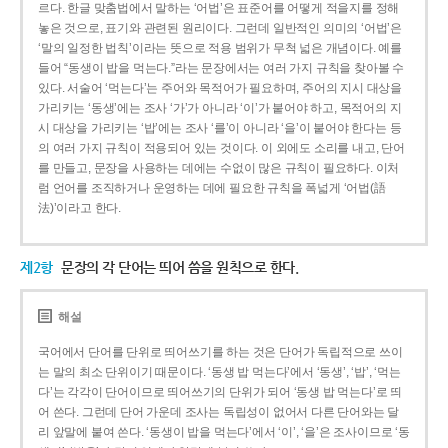
르다. 한글 맞춤법에서 말하는 ‘어법’은 표준어를 어떻게 적을지를 정해
놓은 것으로, 표기와 관련된 원리이다. 그런데 일반적인 의미의 ‘어법’은
‘말의 일정한 법칙’이라는 뜻으로 적용 범위가 무척 넓은 개념이다. 예를
들어 “동생이 밥을 먹는다.”라는 문장에서는 여러 가지 규칙을 찾아볼 수
있다. 서술어 ‘먹는다’는 주어와 목적어가 필요하며, 주어의 지시 대상을
가리키는 ‘동생’에는 조사 ‘가’가 아니라 ‘이’가 붙어야 하고, 목적어의 지
시 대상을 가리키는 ‘밥’에는 조사 ‘를’이 아니라 ‘을’이 붙어야 한다는 등
의 여러 가지 규칙이 적용되어 있는 것이다. 이 외에도 소리를 내고, 단어
를 만들고, 문장을 사용하는 데에는 수없이 많은 규칙이 필요하다. 이처
럼 언어를 조직하거나 운영하는 데에 필요한 규칙을 폭넓게 ‘어법(語
法)’이라고 한다.
제2항
문장의 각 단어는 띄어 씀을 원칙으로 한다.
해설
국어에서 단어를 단위로 띄어쓰기를 하는 것은 단어가 독립적으로 쓰이
는 말의 최소 단위이기 때문이다. ‘동생 밥 먹는다’에서 ‘동생’, ‘밥’, ‘먹는
다’는 각각이 단어이므로 띄어쓰기의 단위가 되어 ‘동생 밥 먹는다’로 띄
어 쓴다. 그런데 단어 가운데 조사는 독립성이 없어서 다른 단어와는 달
리 앞말에 붙여 쓴다. ‘동생이 밥을 먹는다’에서 ‘이’, ‘을’은 조사이므로 ‘동