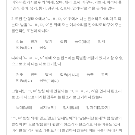
이와 마찬가지로 위의 ‘어깨, 오빠, 새끼, 토끼, 가꾸다, 기쁘다, 아끼다’를
‘엇개, 옵바, 샛기, 톳기, 갓구다, 깃브다, 앗기다’로 적을 근거는 없다.
2. 또한 한 형태소에서 ‘ㄴ, ㄹ, ㅁ, ㅇ’ 뒤에서 나는 된소리도 소리대로 적
는다. 받침 ‘ㄴ, ㄹ, ㅁ, ㅇ’은 뒤에 오는 예사소리를 된소리로 바꾸어 주는
필연적인 조건이 아니다.
건들
번개
딸기
절벙
듬성
함지
(하다)
껑둥
뭉실
(하다)
따라서 ‘ㄴ, ㄹ, ㅁ, ㅇ’ 뒤에 오는 된소리는 특별한 까닭이 있다고 할 수 없
으므로 소리 나는 대로 표기한다.
건뜻
번쩍
딸꾹
절뚝
듬뿍
함빡
(거리다)
껑뚱
뭉뚱
(하다)
(그리다)
그렇지만 ‘ㄱ, ㅂ’ 받침 뒤에 연결되는 ‘ㄱ, ㄷ, ㅂ, ㅅ, ㅈ’은 언제나 된소리
로 소리 나므로 이러한 경우에는 된소리로 표기하지 않는다.
늑대[늑때]
낙지[낙찌]
접시[접씨]
갑자기[갑짜기]
‘ㄱ, ㅂ’ 받침 외에 ‘믿고[믿꼬], 잊지[읻찌]’와 ‘낯설다[낟썰다]’처럼 앞말의
받침이 [ㄷ]으로 발음될 때 뒷말의 첫소리가 된소리로 나는 예들도 있다.
이러한 말 역시 된소리를 표기에 반영하지 않는데 이는 다른 이유에서이