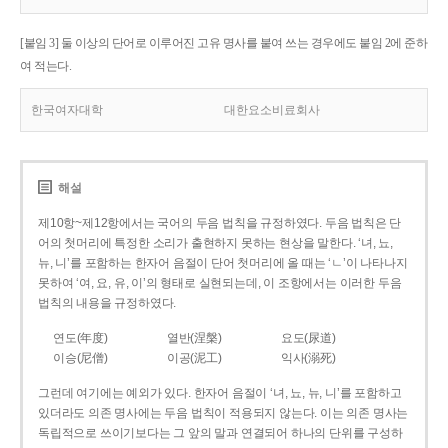
[붙임 3] 둘 이상의 단어로 이루어진 고유 명사를 붙여 쓰는 경우에도 붙임 2에 준하
여 적는다.
한국여자대학
대한요소비료회사
해설
제10항~제12항에서는 국어의 두음 법칙을 규정하였다. 두음 법칙은 단
어의 첫머리에 특정한 소리가 출현하지 못하는 현상을 말한다. ‘녀, 뇨,
뉴, 니’를 포함하는 한자어 음절이 단어 첫머리에 올 때는 ‘ㄴ’이 나타나지
못하여 ‘여, 요, 유, 이’의 형태로 실현되는데, 이 조항에서는 이러한 두음
법칙의 내용을 규정하였다.
연도(年度)
열반(涅槃)
요도(尿道)
이승(尼僧)
이공(泥工)
익사(溺死)
그런데 여기에는 예외가 있다. 한자어 음절이 ‘녀, 뇨, 뉴, 니’를 포함하고
있더라도 의존 명사에는 두음 법칙이 적용되지 않는다. 이는 의존 명사는
독립적으로 쓰이기보다는 그 앞의 말과 연결되어 하나의 단위를 구성하