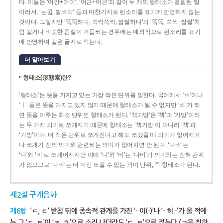
다. 이들은 ‘어간+어미’, ‘어근+어근’과 같이 두 개의 형태소가 결합된 말
이라서, ‘눈곱, 발바닥’ 등과 마찬가지로 된소리를 표기에 반영하지 않는
것이다. 그렇지만 ‘똑똑하다, 쓱싹쓱싹, 쌉쌀하다’의 ‘똑똑, 쓱싹, 쌉쌀’처
럼 같거나 비슷한 음절이 거듭되는 경우에는 예외적으로 된소리를 표기
에 반영하여 같은 글자로 적는다.
더 알아보기
형태소(形態素)란?
‘형태소’는 뜻을 가지고 있는 가장 작은 단위를 말한다. 국어에서 ‘ㅂ’이나
‘ㅣ’ 등은 뜻을 가지고 있지 않기 때문에 형태소가 될 수 없지만 ‘비’가 되
면 뜻을 이루는 최소 단위인 형태소가 된다. ‘책가방’은 ‘책’과 ‘가방’이라
는 두 가지 의미로 쪼개지기 때문에 형태소는 ‘책가방’이 아니라 ‘책’과
‘가방’이다. 더 작은 단위로 쪼개진다고 해도 쪼갰을 때 의미가 없어지거
나 쪼개기 전의 의미와 관련되는 의미가 없어지면 안 된다. ‘나비’는
‘나’와 ‘비’로 쪼개어지지만 이때 ‘나’와 ‘비’는 ‘나비’의 의미와는 전혀 관계
가 없으므로 ‘나비’는 더 이상 쪼갤 수 없는 의미 단위, 즉 형태소가 된다.
제2절 구개음화
제6항
‘ㄷ, ㅌ’ 받침 뒤에 종속적 관계를 가진 ‘- 이(-)’나 ‘- 히 -’가 올 적에
는 그 ‘ㄷ, ㅌ’이 ‘ㅈ, ㅊ’으로 소리 나더라도 ‘ㄷ, ㅌ’으로 적는다.(ㄱ을 취하