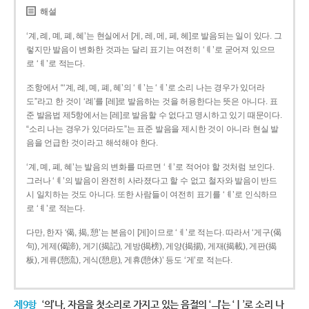
해설
‘계, 례, 몌, 폐, 혜’는 현실에서 [게, 레, 메, 페, 헤]로 발음되는 일이 있다. 그
렇지만 발음이 변화한 것과는 달리 표기는 여전히 ‘ㅖ’로 굳어져 있으므
로 ‘ㅖ’로 적는다.
조항에서 “‘계, 례, 몌, 폐, 혜’의 ‘ㅖ’는 ‘ㅔ’로 소리 나는 경우가 있더라
도”라고 한 것이 ‘례’를 [레]로 발음하는 것을 허용한다는 뜻은 아니다. 표
준 발음법 제5항에서는 [레]로 발음할 수 없다고 명시하고 있기 때문이다.
“소리 나는 경우가 있더라도”는 표준 발음을 제시한 것이 아니라 현실 발
음을 언급한 것이라고 해석해야 한다.
‘계, 몌, 폐, 혜’는 발음의 변화를 따르면 ‘ㅔ’로 적어야 할 것처럼 보인다.
그러나 ‘ㅖ’의 발음이 완전히 사라졌다고 할 수 없고 철자와 발음이 반드
시 일치하는 것도 아니다. 또한 사람들이 여전히 표기를 ‘ㅖ’로 인식하므
로 ‘ㅖ’로 적는다.
다만, 한자 ‘偈, 揭, 憩’는 본음이 [게]이므로 ‘ㅔ’로 적는다. 따라서 ‘게구(偈
句), 게제(偈諦), 게기(揭記), 게방(揭榜), 게양(揭揚), 게재(揭載), 게판(揭
板), 게류(憩流), 게식(憩息), 게휴(憩休)’ 등도 ‘게’로 적는다.
제9항
‘의’나, 자음을 첫소리로 가지고 있는 음절의 ‘ㅢ’는 ‘ㅣ’로 소리 나