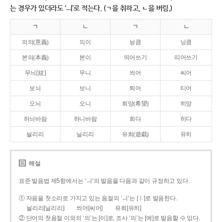
는 경우가 있더라도 ‘ㅢ’로 적는다. (ㄱ을 취하고, ㄴ을 버림.)
ㄱ
ㄴ
ㄱ
ㄴ
의의(意義)
의이
닁큼
닝큼
본의(本義)
본이
띄어쓰기
띠어쓰기
무늬[紋]
무니
씌어
씨어
보늬
보니
틔어
티어
오늬
오니
희망(希望)
히망
하늬바람
하니바람
희다
히다
늴리리
닐리리
유희(遊戱)
유히
해설
표준 발음법 제5항에서는 ‘ㅢ’의 발음을 다음과 같이 규정하고 있다.
① 자음을 첫소리로 가지고 있는 음절의 ‘ㅢ’는 [ㅣ]로 발음한다.
늴리리[닐리리]
씌어[씨어]
유희[유히]
② 단어의 첫음절 이외의 ‘의’는 [이]로, 조사 ‘의’는 [에]로 발음할 수 있다.