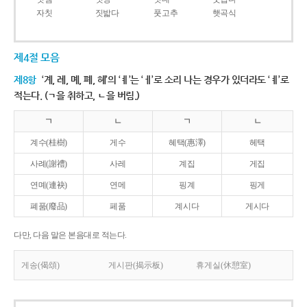
자칫
짓밟다
풋고추
햇곡식
제4절 모음
제8항
‘계, 례, 몌, 폐, 혜’의 ‘ㅖ’는 ‘ㅔ’로 소리 나는 경우가 있더라도 ‘ㅖ’로
적는다. (ㄱ을 취하고, ㄴ을 버림.)
ㄱ
ㄴ
ㄱ
ㄴ
계수(桂樹)
게수
혜택(惠澤)
헤택
사례(謝禮)
사레
계집
게집
연몌(連袂)
연메
핑계
핑게
폐품(廢品)
페품
계시다
게시다
다만, 다음 말은 본음대로 적는다.
게송(偈頌)
게시판(揭示板)
휴게실(休憩室)