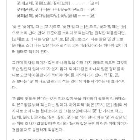
……………
꽃이[꼬치], 꽃을[꼬츨], 꽃에[꼬체]
[꼬ㅊ]
…
꽃만[꼰만], 꽃나무[꼰나무], 꽃놀이[꼰노리]
[꼰]
………
꽃과[꼳꽈], 꽃다발[꼳따발], 꽃밭[꼳빧]
[꼳]
‘꽃’은 ‘꽃이’일 때는 [꼬ㅊ]으로, ‘꽃만’일 때는 [꼰]으로, ‘꽃과’일 때는 [꼳]
으로 소리 난다. 만약 ‘표준어를 소리대로 적는다’는 원칙만 적용한다면,
[꼬치]로 소리 나는 말은 ‘꼬치’로, [꼰만]으로 소리 나는 말은 ‘꼰만’으로,
[꼳꽈]로 소리 나는 말은 ‘꼳꽈’로 적게 되어 ‘꽃[花]’이라는 하나의 말이 여
러 형태로 적히게 된다.
그런데 이처럼 의미가 같은 하나의 말을 여러 가지 형태로 적으면 그것이
무슨 말인지 알아보기가 쉽지 않다. 의미가 같은 하나의 말은 형태를 하
나로 고정하여 일관되게 적어야 의미를 파악하기가 쉽다. 즉 ‘꽃, 꼰,
꼳’보다는 ‘꽃’ 하나로 일관되게 적는 것이 의미를 파악하는 데 효과적이
다.
‘어법에 맞도록 한다’는 것은 이와 같이 뜻을 파악하기 쉽도록 각 형태소
의 본모양을 밝혀 적는다는 말이다. 이에 따라 ‘꽃’은 [꼬ㅊ], [꼰], [꼳]의 세
가지로 소리 나는 형태소이지만 그 본모양에 따라 ‘꽃’ 한 가지로 적고,
[꼬치], [꼰만], [꼳꽈]도 ‘꽃이, 꽃만, 꽃과’로 적게 된다. 이는 ‘꽃’과 같은 명
사 뒤에 조사가 결합할 때뿐 아니라 ‘늙-’과 같은 용언의 어간 뒤에 어미가
결합할 때도 동일하게 적용된다.