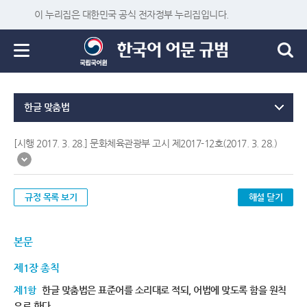
이 누리집은 대한민국 공식 전자정부 누리집입니다.
한글 맞춤법
[시행 2017. 3. 28.] 문화체육관광부 고시 제2017-12호(2017. 3. 28.)
규정 목록 보기
해설 닫기
본문
제1장 총칙
제1항
한글 맞춤법은 표준어를 소리대로 적되, 어법에 맞도록 함을 원칙
으로 한다.