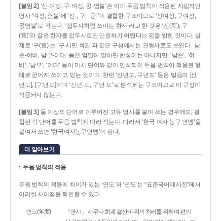
[붙임 2]
‘신-여성, 구-여성, 공-염불’은 이미 두음 법칙이 적용된 자립적인
명사 ‘여성, 염불’에 ‘신-, 구-, 공-’이 결합한 구조이므로 ‘신여성, 구여성,
공염불’로 적는다. ‘접두사처럼 쓰이는 한자’라고 한 것은 ‘신(新), 구
(舊)’와 같은 한자를 접두사로만 단정하기 어렵다는 점을 밝힌 것이다. 실
제로 ‘구(舊)’는 ‘구 시민 회관’과 같은 구성에서는 관형사로도 쓰인다. ‘남
존­-여비, 남부-­여대’ 등은 엄밀히 말하면 합성어는 아니지만, ‘남존’, ‘여
비’, ‘남부’, ‘여대’ 등이 마치 단어와 같이 인식되어 두음 법칙이 적용된 형
태로 굳어져 쓰이고 있는 것이다. 한편 ‘신년도, 구년도’ 등은 발음이 [신
년도], [구ː년도]이며 ‘신년­-도, 구년-­도’로 분석되는 구조이므로 이 규정이
적용되지 않는다.
[붙임 3]
둘 이상의 단어로 이루어진 고유 명사를 붙여 쓰는 경우에도, 결
합된 각 단어를 두음 법칙에 따라 적는다. 따라서 ‘한국 여자 농구 연맹’을
붙여서 쓰면 ‘한국여자농구연맹’이 된다.
더 알아보기
두음 법칙의 적용
두음 법칙의 적용에 차이가 있는 ‘연도’와 ‘년도’는 “표준국어대사전”에서
이러한 차이점을 확인할 수 있다.
연도(年度)
「명사」 사무나 회계 결산 따위의 처리를 위하여 편의