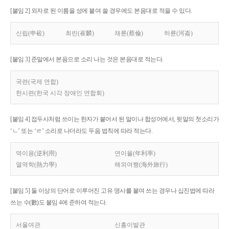
[붙임 2] 외자로 된 이름을 성에 붙여 쓸 경우에도 본음대로 적을 수 있다.
신립(申砬)
최린(崔麟)
채륜(蔡倫)
하륜(河崙)
[붙임 3] 준말에서 본음으로 소리 나는 것은 본음대로 적는다.
국련(국제 연합)
한시련(한국 시각 장애인 연합회)
[붙임 4] 접두사처럼 쓰이는 한자가 붙어서 된 말이나 합성어에서, 뒷말의 첫소리가
‘ㄴ’ 또는 ‘ㄹ’ 소리로 나더라도 두음 법칙에 따라 적는다.
역이용(逆利用)
연이율(年利率)
열역학(熱力學)
해외여행(海外旅行)
[붙임 5] 둘 이상의 단어로 이루어진 고유 명사를 붙여 쓰는 경우나 십진법에 따라
쓰는 수(數)도 붙임 4에 준하여 적는다.
서울여관
신흥이발관