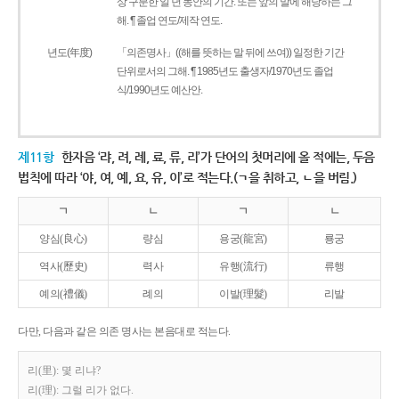
상 구분한 일 년 동안의 기간. 또는 앞의 말에 해당하는 그
해. ¶ 졸업 연도/제작 연도.
년도(年度)
「의존명사」((해를 뜻하는 말 뒤에 쓰여)) 일정한 기간
단위로서의 그해. ¶ 1985년도 출생자/1970년도 졸업
식/1990년도 예산안.
제11항
한자음 ‘랴, 려, 례, 료, 류, 리’가 단어의 첫머리에 올 적에는, 두음
법칙에 따라 ‘야, 여, 예, 요, 유, 이’로 적는다.(ㄱ을 취하고, ㄴ을 버림.)
ㄱ
ㄴ
ㄱ
ㄴ
양심(良心)
량심
용궁(龍宮)
룡궁
역사(歷史)
력사
유행(流行)
류행
예의(禮儀)
례의
이발(理髮)
리발
다만, 다음과 같은 의존 명사는 본음대로 적는다.
리(里): 몇 리냐?
리(理): 그럴 리가 없다.