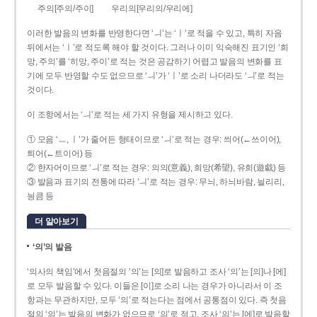
주의[주의/주이]
우리의[우리의/우리에]
이러한 발음의 변화를 반영한다면 ‘ㅢ’는 ‘ㅣ’로 적을 수 있고, 특히 자음
뒤에서는 ‘ㅣ’로 적도록 해야 할 것이다. 그러나 이미 익숙해진 표기인 ‘희
망, 주의’를 ‘히망, 주이’로 적는 것은 공감하기 어렵고 발음의 변화를 표
기에 모두 반영할 수도 없으므로 ‘ㅢ’가 ‘ㅣ’로 소리 나더라도 ‘ㅢ’로 적는
것이다.
이 조항에서는 ‘ㅢ’로 적는 세 가지 유형을 제시하고 있다.
① 모음 ‘ㅡ, ㅣ’가 줄어든 형태이므로 ‘ㅢ’로 적는 경우: 씌어(←쓰이어),
틔어(←트이어) 등
② 한자어이므로 ‘ㅢ’로 적는 경우: 의의(意義), 희망(希望), 유희(遊戱) 등
③ 발음과 표기의 전통에 따라 ‘ㅢ’로 적는 경우: 무늬, 하늬바람, 늴리리,
닁큼 등
더 알아보기
‘의’의 발음
‘의사의 책임’에서 첫음절의 ‘의’는 [의]로 발음하고 조사 ‘의’는 [의]나 [에]
로 모두 발음할 수 있다. 이들은 [이]로 소리 나는 경우가 아니라서 이 조
항과는 무관하지만, 모두 ‘의’로 적는다는 점에서 공통점이 있다. 즉 첫음
절의 ‘의’는 발음의 변화가 없으므로 ‘의’로 적고, 조사 ‘의’는 [에]로 발음할