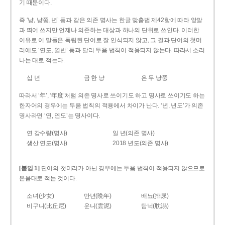
기 때문이다.
즉 ‘냥, 냥쭝, 년’ 등과 같은 의존 명사는 한글 맞춤법 제42항에 따라 앞말
과 띄어 쓰지만 언제나 의존하는 대상과 하나의 단위로 쓰인다. 이러한
이유로 이 말들은 독립된 단어로 잘 인식되지 않고, 그 결과 단어의 첫머
리에도 ‘연도, 열반’ 등과 달리 두음 법칙이 적용되지 않는다. 따라서 소리
나는 대로 적는다.
십 년
금 한 냥
은 두 냥쭝
따라서 ‘年’, ‘年度’처럼 의존 명사로 쓰이기도 하고 명사로 쓰이기도 하는
한자어의 경우에는 두음 법칙의 적용에서 차이가 난다. ‘년, 년도’가 의존
명사라면 ‘연, 연도’는 명사이다.
연 강수량(명사)
일 년(의존 명사)
생산 연도(명사)
2018 년도(의존 명사)
[붙임 1]
단어의 첫머리가 아닌 경우에는 두음 법칙이 적용되지 않으므로
본음대로 적는 것이다.
소녀(少女)
만년(晩年)
배뇨(排尿)
비구니(比丘尼)
운니(雲泥)
탐닉(耽溺)