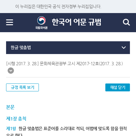
이 누리집은 대한민국 공식 전자정부 누리집입니다.
한글 맞춤법
[시행 2017. 3. 28.] 문화체육관광부 고시 제2017-12호(2017. 3. 28.)
규정 목록 보기
해설 닫기
본문
제1장 총칙
제1항
한글 맞춤법은 표준어를 소리대로 적되, 어법에 맞도록 함을 원칙
으로 한다.