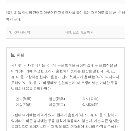
[붙임 3] 둘 이상의 단어로 이루어진 고유 명사를 붙여 쓰는 경우에도 붙임 2에 준하
여 적는다.
한국여자대학
대한요소비료회사
해설
제10항~제12항에서는 국어의 두음 법칙을 규정하였다. 두음 법칙은 단
어의 첫머리에 특정한 소리가 출현하지 못하는 현상을 말한다. ‘녀, 뇨,
뉴, 니’를 포함하는 한자어 음절이 단어 첫머리에 올 때는 ‘ㄴ’이 나타나지
못하여 ‘여, 요, 유, 이’의 형태로 실현되는데, 이 조항에서는 이러한 두음
법칙의 내용을 규정하였다.
연도(年度)
열반(涅槃)
요도(尿道)
이승(尼僧)
이공(泥工)
익사(溺死)
그런데 여기에는 예외가 있다. 한자어 음절이 ‘녀, 뇨, 뉴, 니’를 포함하고
있더라도 의존 명사에는 두음 법칙이 적용되지 않는다. 이는 의존 명사는
독립적으로 쓰이기보다는 그 앞의 말과 연결되어 하나의 단위를 구성하