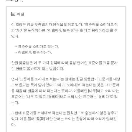
해설
이 조항은 한글 맞춤법의 대원칙을 밝히고 있다. “표준어를 소리대로 적
되”가 기본 원칙이라면, “어법에 맞도록 함”은 또 다른 원칙이라고 할 수
있다.
표준어를 소리대로 적는다.
어법에 맞도록 적는다.
한글 맞춤법은 이 두 가지 원칙에 따라 음성 언어인 표준어를 표음 문자
인 한글로 올바르게 적는 방법이다.
먼저 ‘표준어를 소리대로 적는다’는 말에는 한글 맞춤법이 표준어를 대상
으로 한다는 뜻이 담겨 있다. 그리고 ‘소리대로’ 적는다는 것은 그 표준어
를 적을 때 발음에 따라 적는다는 뜻이다. 이를테면 [나무]라고 소리 나는
표준어는 ‘나무’로 적고, [달리다]라고 소리 나는 표준어는 ‘달리다’로 적
는다.
그런데 표준어를 소리대로 적는다는 원칙만으로 충분하지 않은 경우가
있다. 예를 들어 ‘꽃[花]’이란 단어는 쓰이는 환경에 따라 소리가 달라진
다.