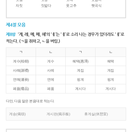
자칫
짓밟다
풋고추
햇곡식
제4절 모음
제8항
‘계, 례, 몌, 폐, 혜’의 ‘ㅖ’는 ‘ㅔ’로 소리 나는 경우가 있더라도 ‘ㅖ’로
적는다. (ㄱ을 취하고, ㄴ을 버림.)
ㄱ
ㄴ
ㄱ
ㄴ
계수(桂樹)
게수
혜택(惠澤)
헤택
사례(謝禮)
사레
계집
게집
연몌(連袂)
연메
핑계
핑게
폐품(廢品)
페품
계시다
게시다
다만, 다음 말은 본음대로 적는다.
게송(偈頌)
게시판(揭示板)
휴게실(休憩室)