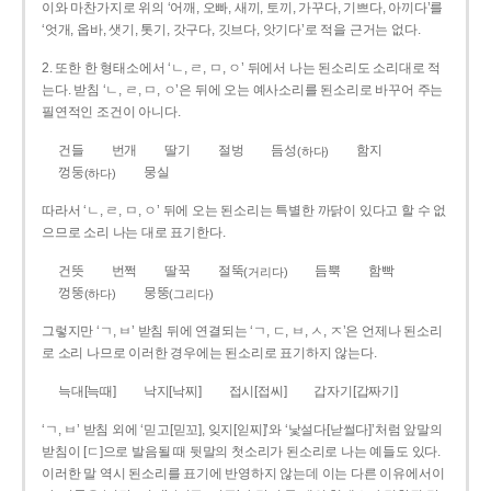
이와 마찬가지로 위의 ‘어깨, 오빠, 새끼, 토끼, 가꾸다, 기쁘다, 아끼다’를
‘엇개, 옵바, 샛기, 톳기, 갓구다, 깃브다, 앗기다’로 적을 근거는 없다.
2. 또한 한 형태소에서 ‘ㄴ, ㄹ, ㅁ, ㅇ’ 뒤에서 나는 된소리도 소리대로 적
는다. 받침 ‘ㄴ, ㄹ, ㅁ, ㅇ’은 뒤에 오는 예사소리를 된소리로 바꾸어 주는
필연적인 조건이 아니다.
건들
번개
딸기
절벙
듬성
함지
(하다)
껑둥
뭉실
(하다)
따라서 ‘ㄴ, ㄹ, ㅁ, ㅇ’ 뒤에 오는 된소리는 특별한 까닭이 있다고 할 수 없
으므로 소리 나는 대로 표기한다.
건뜻
번쩍
딸꾹
절뚝
듬뿍
함빡
(거리다)
껑뚱
뭉뚱
(하다)
(그리다)
그렇지만 ‘ㄱ, ㅂ’ 받침 뒤에 연결되는 ‘ㄱ, ㄷ, ㅂ, ㅅ, ㅈ’은 언제나 된소리
로 소리 나므로 이러한 경우에는 된소리로 표기하지 않는다.
늑대[늑때]
낙지[낙찌]
접시[접씨]
갑자기[갑짜기]
‘ㄱ, ㅂ’ 받침 외에 ‘믿고[믿꼬], 잊지[읻찌]’와 ‘낯설다[낟썰다]’처럼 앞말의
받침이 [ㄷ]으로 발음될 때 뒷말의 첫소리가 된소리로 나는 예들도 있다.
이러한 말 역시 된소리를 표기에 반영하지 않는데 이는 다른 이유에서이