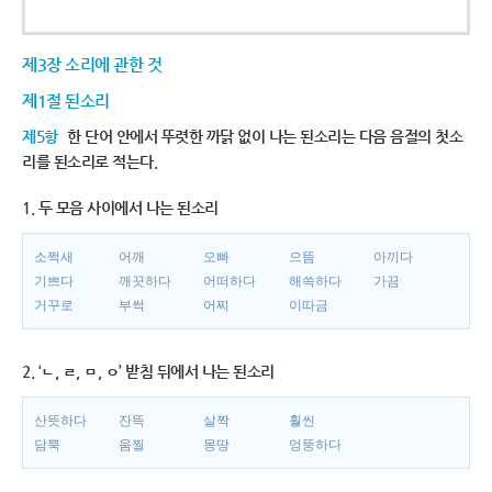
제3장 소리에 관한 것
제1절 된소리
제5항
한 단어 안에서 뚜렷한 까닭 없이 나는 된소리는 다음 음절의 첫소
리를 된소리로 적는다.
1. 두 모음 사이에서 나는 된소리
소쩍새
어깨
오빠
으뜸
아끼다
기쁘다
깨끗하다
어떠하다
해쓱하다
가끔
거꾸로
부썩
어찌
이따금
2. ‘ㄴ, ㄹ, ㅁ, ㅇ’ 받침 뒤에서 나는 된소리
산뜻하다
잔뜩
살짝
훨씬
담뿍
움찔
몽땅
엉뚱하다