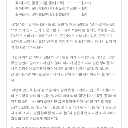
……………
꽃이[꼬치], 꽃을[꼬츨], 꽃에[꼬체]
[꼬ㅊ]
…
꽃만[꼰만], 꽃나무[꼰나무], 꽃놀이[꼰노리]
[꼰]
………
꽃과[꼳꽈], 꽃다발[꼳따발], 꽃밭[꼳빧]
[꼳]
‘꽃’은 ‘꽃이’일 때는 [꼬ㅊ]으로, ‘꽃만’일 때는 [꼰]으로, ‘꽃과’일 때는 [꼳]
으로 소리 난다. 만약 ‘표준어를 소리대로 적는다’는 원칙만 적용한다면,
[꼬치]로 소리 나는 말은 ‘꼬치’로, [꼰만]으로 소리 나는 말은 ‘꼰만’으로,
[꼳꽈]로 소리 나는 말은 ‘꼳꽈’로 적게 되어 ‘꽃[花]’이라는 하나의 말이 여
러 형태로 적히게 된다.
그런데 이처럼 의미가 같은 하나의 말을 여러 가지 형태로 적으면 그것이
무슨 말인지 알아보기가 쉽지 않다. 의미가 같은 하나의 말은 형태를 하
나로 고정하여 일관되게 적어야 의미를 파악하기가 쉽다. 즉 ‘꽃, 꼰,
꼳’보다는 ‘꽃’ 하나로 일관되게 적는 것이 의미를 파악하는 데 효과적이
다.
‘어법에 맞도록 한다’는 것은 이와 같이 뜻을 파악하기 쉽도록 각 형태소
의 본모양을 밝혀 적는다는 말이다. 이에 따라 ‘꽃’은 [꼬ㅊ], [꼰], [꼳]의 세
가지로 소리 나는 형태소이지만 그 본모양에 따라 ‘꽃’ 한 가지로 적고,
[꼬치], [꼰만], [꼳꽈]도 ‘꽃이, 꽃만, 꽃과’로 적게 된다. 이는 ‘꽃’과 같은 명
사 뒤에 조사가 결합할 때뿐 아니라 ‘늙-’과 같은 용언의 어간 뒤에 어미가
결합할 때도 동일하게 적용된다.