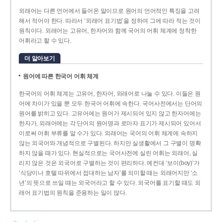
외래어는 다른 언어에서 들어온 말이므로 원어의 언어적인 특징을 고려
해서 적어야 한다. 따라서 ‘외래어 표기법’을 정하여 그에 따라 적는 것이
원칙이다. 외래어는 고유어, 한자어와 함께 국어의 어휘 체계에 정착한
어휘라고 할 수 있다.
더 알아보기
원어에 따른 한국어 어휘 체계
한국어의 어휘 체계는 고유어, 한자어, 외래어로 나눌 수 있다. 이들은 원
어에 차이가 있을 뿐 모두 한국어 어휘에 속한다. 국어사전에서는 단어의
원어를 밝히고 있다. 고유어에는 원어가 제시되어 있지 않고 한자어에는
한자가, 외래어에는 각 단어의 원어명과 로마자 표기가 제시되어 있어서
이로써 어휘 부류를 알 수가 있다. 외래어는 국어의 어휘 체계에 속하지
않는 외국어와 개념적으로 구별된다. 하지만 실생활에서 그 구별이 명확
하지 않을 때가 있다. 현실적으로는 국어사전에 실린 어휘는 외래어, 실
리지 않은 것은 외국어로 구별하는 것이 편리하다. 예컨대 ‘보이(boy)’가
‘식당이나 호텔 따위에서 접대하는 남자’를 의미할 때는 외래어지만 ‘소
년’의 뜻으로 쓰일 때는 외국어라고 할 수 있다. 외국어를 표기할 때도 외
래어 표기법의 원칙을 준용하는 일이 많다.