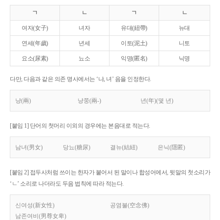
ㄱ
ㄴ
ㄱ
ㄴ
여자(女子)
녀자
유대(紐帶)
뉴대
연세(年歲)
년세
이토(泥土)
니토
요소(尿素)
뇨소
익명(匿名)
닉명
다만, 다음과 같은 의존 명사에서는 ‘냐, 녀’ 음을 인정한다.
냥(兩)
냥쭝(兩-)
년(年)(몇 년)
[붙임 1] 단어의 첫머리 이외의 경우에는 본음대로 적는다.
남녀(男女)
당뇨(糖尿)
결뉴(結紐)
은닉(隱匿)
[붙임 2] 접두사처럼 쓰이는 한자가 붙어서 된 말이나 합성어에서, 뒷말의 첫소리가
‘ㄴ’ 소리로 나더라도 두음 법칙에 따라 적는다.
신여성(新女性)
공염불(空念佛)
남존여비(男尊女卑)