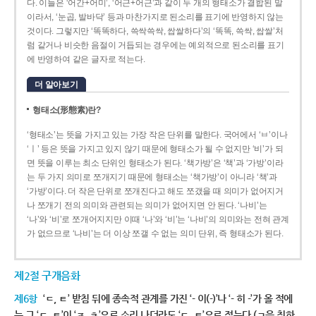
다. 이들은 ‘어간+어미’, ‘어근+어근’과 같이 두 개의 형태소가 결합된 말
이라서, ‘눈곱, 발바닥’ 등과 마찬가지로 된소리를 표기에 반영하지 않는
것이다. 그렇지만 ‘똑똑하다, 쓱싹쓱싹, 쌉쌀하다’의 ‘똑똑, 쓱싹, 쌉쌀’처
럼 같거나 비슷한 음절이 거듭되는 경우에는 예외적으로 된소리를 표기
에 반영하여 같은 글자로 적는다.
더 알아보기
형태소(形態素)란?
‘형태소’는 뜻을 가지고 있는 가장 작은 단위를 말한다. 국어에서 ‘ㅂ’이나
‘ㅣ’ 등은 뜻을 가지고 있지 않기 때문에 형태소가 될 수 없지만 ‘비’가 되
면 뜻을 이루는 최소 단위인 형태소가 된다. ‘책가방’은 ‘책’과 ‘가방’이라
는 두 가지 의미로 쪼개지기 때문에 형태소는 ‘책가방’이 아니라 ‘책’과
‘가방’이다. 더 작은 단위로 쪼개진다고 해도 쪼갰을 때 의미가 없어지거
나 쪼개기 전의 의미와 관련되는 의미가 없어지면 안 된다. ‘나비’는
‘나’와 ‘비’로 쪼개어지지만 이때 ‘나’와 ‘비’는 ‘나비’의 의미와는 전혀 관계
가 없으므로 ‘나비’는 더 이상 쪼갤 수 없는 의미 단위, 즉 형태소가 된다.
제2절 구개음화
제6항
‘ㄷ, ㅌ’ 받침 뒤에 종속적 관계를 가진 ‘- 이(-)’나 ‘- 히 -’가 올 적에
는 그 ‘ㄷ, ㅌ’이 ‘ㅈ, ㅊ’으로 소리 나더라도 ‘ㄷ, ㅌ’으로 적는다.(ㄱ을 취하