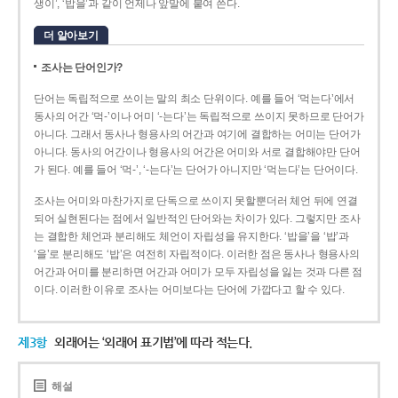
생이’, ‘밥을’과 같이 언제나 앞말에 붙여 쓴다.
더 알아보기
조사는 단어인가?
단어는 독립적으로 쓰이는 말의 최소 단위이다. 예를 들어 ‘먹는다’에서
동사의 어간 ‘먹-­’이나 어미 ‘­-는다’는 독립적으로 쓰이지 못하므로 단어가
아니다. 그래서 동사나 형용사의 어간과 여기에 결합하는 어미는 단어가
아니다. 동사의 어간이나 형용사의 어간은 어미와 서로 결합해야만 단어
가 된다. 예를 들어 ‘먹-’, ‘-는다’는 단어가 아니지만 ‘먹는다’는 단어이다.
조사는 어미와 마찬가지로 단독으로 쓰이지 못할뿐더러 체언 뒤에 연결
되어 실현된다는 점에서 일반적인 단어와는 차이가 있다. 그렇지만 조사
는 결합한 체언과 분리해도 체언이 자립성을 유지한다. ‘밥을’을 ‘밥’과
‘을’로 분리해도 ‘밥’은 여전히 자립적이다. 이러한 점은 동사나 형용사의
어간과 어미를 분리하면 어간과 어미가 모두 자립성을 잃는 것과 다른 점
이다. 이러한 이유로 조사는 어미보다는 단어에 가깝다고 할 수 있다.
제3항
외래어는 ‘외래어 표기법’에 따라 적는다.
해설