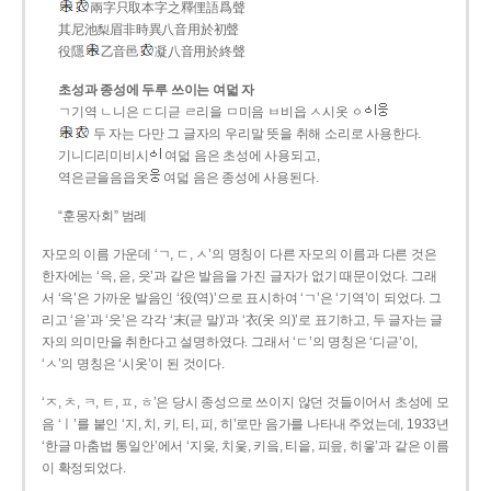
兩字只取本字之釋俚語爲聲
其尼池梨眉非時異八音用於初聲
役隱
乙音邑
凝八音用於終聲
초성과 종성에 두루 쓰이는 여덟 자
ㄱ기역 ㄴ니은 ㄷ디귿 ㄹ리을 ㅁ미음 ㅂ비읍 ㅅ시옷 ㆁ
두 자는 다만 그 글자의 우리말 뜻을 취해 소리로 사용한다.
기니디리미비시
여덟 음은 초성에 사용되고,
역은귿을음읍옷
여덟 음은 종성에 사용된다.
“훈몽자회” 범례
자모의 이름 가운데 ‘ㄱ, ㄷ, ㅅ’의 명칭이 다른 자모의 이름과 다른 것은
한자에는 ‘윽, 읃, 읏’과 같은 발음을 가진 글자가 없기 때문이었다. 그래
서 ‘윽’은 가까운 발음인 ‘役(역)’으로 표시하여 ‘ㄱ’은 ‘기역’이 되었다. 그
리고 ‘읃’과 ‘읏’은 각각 ‘末(귿 말)’과 ‘衣(옷 의)’로 표기하고, 두 글자는 글
자의 의미만을 취한다고 설명하였다. 그래서 ‘ㄷ’의 명칭은 ‘디귿’이,
‘ㅅ’의 명칭은 ‘시옷’이 된 것이다.
‘ㅈ, ㅊ, ㅋ, ㅌ, ㅍ, ㅎ’은 당시 종성으로 쓰이지 않던 것들이어서 초성에 모
음 ‘ㅣ’를 붙인 ‘지, 치, 키, 티, 피, 히’로만 음가를 나타내 주었는데, 1933년
‘한글 마춤법 통일안’에서 ‘지읒, 치읓, 키읔, 티읕, 피읖, 히읗’과 같은 이름
이 확정되었다.