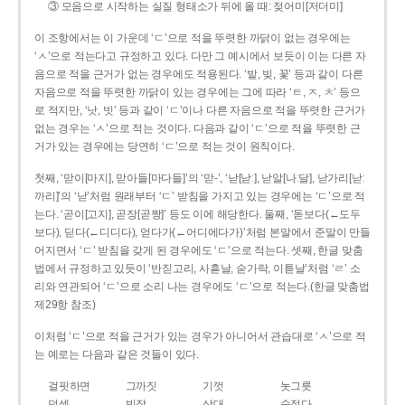
③ 모음으로 시작하는 실질 형태소가 뒤에 올 때: 젖어미[저더미]
이 조항에서는 이 가운데 ‘ㄷ’으로 적을 뚜렷한 까닭이 없는 경우에는
‘ㅅ’으로 적는다고 규정하고 있다. 다만 그 예시에서 보듯이 이는 다른 자
음으로 적을 근거가 없는 경우에도 적용된다. ‘밭, 빚, 꽃’ 등과 같이 다른
자음으로 적을 뚜렷한 까닭이 있는 경우에는 그에 따라 ‘ㅌ, ㅈ, ㅊ’ 등으
로 적지만, ‘낫, 빗’ 등과 같이 ‘ㄷ’이나 다른 자음으로 적을 뚜렷한 근거가
없는 경우는 ‘ㅅ’으로 적는 것이다. 다음과 같이 ‘ㄷ’으로 적을 뚜렷한 근
거가 있는 경우에는 당연히 ‘ㄷ’으로 적는 것이 원칙이다.
첫째, ‘맏이[마지], 맏아들[마다들]’의 ‘맏-’, ‘낟[낟ː], 낟알[나ː달], 낟가리[낟ː
까리]’의 ‘낟’처럼 원래부터 ‘ㄷ’ 받침을 가지고 있는 경우에는 ‘ㄷ’으로 적
는다. ‘곧이[고지], 곧장[곧짱]’ 등도 이에 해당한다. 둘째, ‘돋보다(←도두
보다), 딛다(←디디다), 얻다가(←어디에다가)’처럼 본말에서 준말이 만들
어지면서 ‘ㄷ’ 받침을 갖게 된 경우에도 ‘ㄷ’으로 적는다. 셋째, 한글 맞춤
법에서 규정하고 있듯이 ‘반짇고리, 사흗날, 숟가락, 이튿날’처럼 ‘ㄹ’ 소
리와 연관되어 ‘ㄷ’으로 소리 나는 경우에도 ‘ㄷ’으로 적는다.(한글 맞춤법
제29항 참조)
이처럼 ‘ㄷ’으로 적을 근거가 있는 경우가 아니어서 관습대로 ‘ㅅ’으로 적
는 예로는 다음과 같은 것들이 있다.
걸핏하면
그까짓
기껏
놋그릇
덧셈
빗장
삿대
숫접다