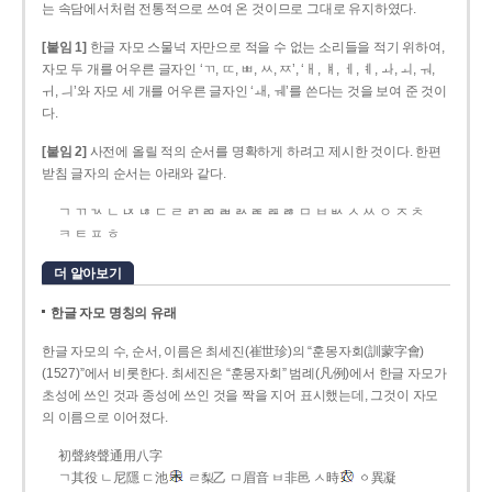
는 속담에서처럼 전통적으로 쓰여 온 것이므로 그대로 유지하였다.
[붙임 1]
한글 자모 스물넉 자만으로 적을 수 없는 소리들을 적기 위하여,
자모 두 개를 어우른 글자인 ‘ㄲ, ㄸ, ㅃ, ㅆ, ㅉ’, ‘ㅐ, ㅒ, ㅔ, ㅖ, ㅘ, ㅚ, ㅝ,
ㅟ, ㅢ’와 자모 세 개를 어우른 글자인 ‘ㅙ, ㅞ’를 쓴다는 것을 보여 준 것이
다.
[붙임 2]
사전에 올릴 적의 순서를 명확하게 하려고 제시한 것이다. 한편
받침 글자의 순서는 아래와 같다.
ㄱ ㄲ ㄳ ㄴ ㄵ ㄶ ㄷ ㄹ ㄺ ㄻ ㄼ ㄽ ㄾ ㄿ ㅀ ㅁ ㅂ ㅄ ㅅ ㅆ ㅇ ㅈ ㅊ
ㅋ ㅌ ㅍ ㅎ
더 알아보기
한글 자모 명칭의 유래
한글 자모의 수, 순서, 이름은 최세진(崔世珍)의 “훈몽자회(訓蒙字會)
(1527)”에서 비롯한다. 최세진은 “훈몽자회” 범례(凡例)에서 한글 자모가
초성에 쓰인 것과 종성에 쓰인 것을 짝을 지어 표시했는데, 그것이 자모
의 이름으로 이어졌다.
初聲終聲通用八字
ㄱ其役 ㄴ尼隱 ㄷ池
ㄹ梨乙 ㅁ眉音 ㅂ非邑 ㅅ時
ㆁ異凝