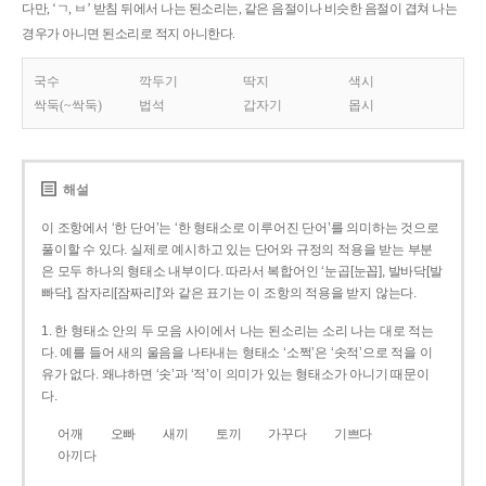
다만, ‘ㄱ, ㅂ’ 받침 뒤에서 나는 된소리는, 같은 음절이나 비슷한 음절이 겹쳐 나는
경우가 아니면 된소리로 적지 아니한다.
국수
깍두기
딱지
색시
싹둑(~싹둑)
법석
갑자기
몹시
해설
이 조항에서 ‘한 단어’는 ‘한 형태소로 이루어진 단어’를 의미하는 것으로
풀이할 수 있다. 실제로 예시하고 있는 단어와 규정의 적용을 받는 부분
은 모두 하나의 형태소 내부이다. 따라서 복합어인 ‘눈곱[눈꼽], 발바닥[발
빠닥], 잠자리[잠짜리]’와 같은 표기는 이 조항의 적용을 받지 않는다.
1. 한 형태소 안의 두 모음 사이에서 나는 된소리는 소리 나는 대로 적는
다. 예를 들어 새의 울음을 나타내는 형태소 ‘소쩍’은 ‘솟적’으로 적을 이
유가 없다. 왜냐하면 ‘솟’과 ‘적’이 의미가 있는 형태소가 아니기 때문이
다.
어깨
오빠
새끼
토끼
가꾸다
기쁘다
아끼다