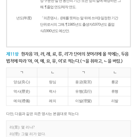
상 구분한 일 년 동안의 기간. 또는 앞의 말에 해당하는 그
해. ¶ 졸업 연도/제작 연도.
년도(年度)
「의존명사」((해를 뜻하는 말 뒤에 쓰여)) 일정한 기간
단위로서의 그해. ¶ 1985년도 출생자/1970년도 졸업
식/1990년도 예산안.
제11항
한자음 ‘랴, 려, 례, 료, 류, 리’가 단어의 첫머리에 올 적에는, 두음
법칙에 따라 ‘야, 여, 예, 요, 유, 이’로 적는다.(ㄱ을 취하고, ㄴ을 버림.)
ㄱ
ㄴ
ㄱ
ㄴ
양심(良心)
량심
용궁(龍宮)
룡궁
역사(歷史)
력사
유행(流行)
류행
예의(禮儀)
례의
이발(理髮)
리발
다만, 다음과 같은 의존 명사는 본음대로 적는다.
리(里): 몇 리냐?
리(理): 그럴 리가 없다.