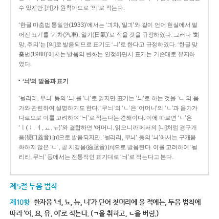
수 있지만 [의]가 원칙이므로 ‘의’로 적는다.
‘한글 마춤법 통일안(1933)’에서는 ‘긔챠, 일긔’와 같이 언어 현실에서 멀
어진 표기를 ‘기차(汽車), 일기(日氣)’로 적을 것을 규정하였다. 그러나 ‘희
망, 주의’는 [의]로 발음되므로 표기도 ‘ㅢ’로 한다고 규정하였다. ‘한글 맞
춤법(1988)’에서는 발음의 변화는 인정하면서 표기는 기존대로 유지하
였다.
‘늬’의 발음과 표기
‘늴리리, 무늬’ 등의 ‘늬’를 ‘니’로 읽지만 표기는 ‘늬’로 하는 것을 ‘ㄴ’의 음
가와 관련하여 설명하기도 한다. ‘무늬’의 ‘ㄴ’은 ‘어머니’의 ‘ㄴ’과 음가가
다르므로 이를 고려하여 ‘늬’로 적는다는 견해이다. 이에 따르면 ‘ㄴ’은
‘ㅣ(ㅑ, ㅕ, ㅛ, ㅠ)’와 결합하면 ‘어머니, 읽으니까’에서의 [니]처럼 경구개
음(硬口蓋音) [ɲ]으로 발음되지만, ‘늴리리, 무늬’ 등의 ‘늬’에서는 구개음
화하지 않은 ‘ㄴ’, 곧 치경음(齒莖音) [n]으로 발음된다. 이를 고려하여 ‘늴
리리, 무늬’ 등에서는 전통적인 표기대로 ‘늬’로 적는다고 본다.
제5절 두음 법칙
제10항
한자음 ‘녀, 뇨, 뉴, 니’가 단어 첫머리에 올 적에는, 두음 법칙에
따라 ‘여, 요, 유, 이’로 적는다. (ㄱ을 취하고, ㄴ을 버림.)