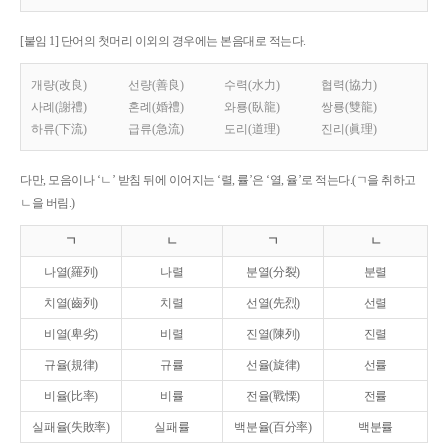
[붙임 1] 단어의 첫머리 이외의 경우에는 본음대로 적는다.
개량(改良)
선량(善良)
수력(水力)
협력(協力)
사례(謝禮)
혼례(婚禮)
와룡(臥龍)
쌍룡(雙龍)
하류(下流)
급류(急流)
도리(道理)
진리(眞理)
다만, 모음이나 ‘ㄴ’ 받침 뒤에 이어지는 ‘렬, 률’은 ‘열, 율’로 적는다.(ㄱ을 취하고
ㄴ을 버림.)
ㄱ
ㄴ
ㄱ
ㄴ
나열(羅列)
나렬
분열(分裂)
분렬
치열(齒列)
치렬
선열(先烈)
선렬
비열(卑劣)
비렬
진열(陳列)
진렬
규율(規律)
규률
선율(旋律)
선률
비율(比率)
비률
전율(戰慄)
전률
실패율(失敗率)
실패률
백분율(百分率)
백분률