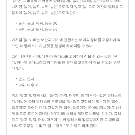
‘늙-’은 그 활용형이 환경에 따라 [늘거], [늘꼬], [늑찌], [능는] 등으로 소리
나지만 ‘늘거, 늘꼬, 늑찌, 능는’으로 적지 않고 ‘늙-’으로 어간의 형태를 고
정하여 ‘늙어, 늙고, 늙지, 늙는’으로 적는다.
늘거, 늘꼬, 늑찌, 능는 (×)
늙어, 늙고, 늙지, 늙는 (○)
이처럼 ‘늙-­’이라는 어간과 거기에 결합하는 어미의 형태를 고정하여 적
으면 각 형태소가 지닌 뜻을 분명하게 파악할 수 있다.
그러나 언제나 어법에 따라 형태소를 고정하여 적을 수 있는 것은 아니
다. 하나의 형태소라고 하더라도 한 형태로 고정하여 적을 수 없는 경우
가 있다.
덥고, 덥지
더워, 더우며
위의 ‘덥고, 덥지’에서의 ‘덥-­’과 ‘더워, 더우며’의 ‘더우-­’는 같은 형태소이
다. 어법에 따라 형태소의 본모양을 ‘덥-­’으로 고정하여 적는다면 ‘덥어,
덥으며’로 적어야 한다. 그렇지만 ‘덥어, 덥으며’는 [더버], [더브며]로 읽히
게 되므로 표준어 [더워], [더우며]의 소리를 제대로 나타낼 수 없다. 그러
므로 ‘덥고, 덥지, 더워, 더우며’는 한 형태소의 활용형이지만 그 형태를
하나로 고정할 수 없고 ‘덥-’, ‘더우-’ 두 가지로 적게 된다.