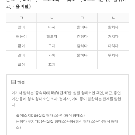
고, ㄴ을 버림.)
ㄱ
ㄴ
ㄱ
ㄴ
맏이
마지
핥이다
할치다
해돋이
해도지
걷히다
거치다
굳이
구지
닫히다
다치다
같이
가치
묻히다
무치다
끝이
끄치
해설
여기서 말하는 ‘종속적(從屬的) 관계’란, 실질 형태소인 체언, 어근, 용언
어간 등에 형식 형태소인 조사, 접미사, 어미 등이 결합하는 관계를 말한
다.
솥이[소치]: 솥(실질 형태소)+이(형식 형태소)
묻히다[무치다]: 묻­-(실질 형태소)+­-히­-(형식 형태소)+-다(형식 형태
소)