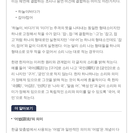
이는 체언에 결합하는 조사나 용언 어간에 결합하는 어미도 마찬가지다.
하늘이/바다가
잡아/접어
‘하늘이, 바다가’의 ‘이/가’는 주격의 뜻을 나타내는 동일한 형태소이지만
하나로 고정해서 적을 수가 없다. ‘잡-, 접-’에 결합하는 ‘-고’는 ‘잡고, 접
고’처럼 하나의 형태로만 실현되지만 ‘-아/-어’는 하나의 형태소인데도 ‘잡
아, 접어’와 같이 다르게 실현된다. 이는 달리 소리 나는 형태들을 하나의
형태소로 모두 적을 수 없어서 소리 나는 대로 적는 경우이다.
한편 한자어는 이러한 원리와 관계없이 각 글자의 소리를 밝혀 적는다.
예를 들어 ‘국어(國語)’는 [구거]로 소리 나고 ‘국민(國民)’은 [궁민]으로 소
리 나지만 ‘구거’, ‘궁민’으로 적지 않는다. 한자 하나하나는 소리와 의미
가 정해져 있으므로 그것을 밝혀 적는 것이 독서에 효율적이다. 즉 한자
‘국(國)’, ‘어(語)’, ‘민(民)’은 ‘나라 국’, ‘말씀 어’, ‘백성 민’과 같이 소리와 의
미가 정해져 있으므로 그 독립적인 소리와 의미를 알 수 있도록 ‘국어, 국
민’으로 적는다.
더 알아보기
‘어법(語法)’의 의미
한글 맞춤법에서 사용되는 ‘어법’과 일반적인 의미의 ‘어법’은 개념이 다