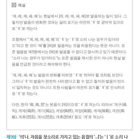
해설
‘계, 례, 몌, 폐, 혜’는 현실에서 [게, 레, 메, 페, 헤]로 발음되는 일이 있다. 그
렇지만 발음이 변화한 것과는 달리 표기는 여전히 ‘ㅖ’로 굳어져 있으므
로 ‘ㅖ’로 적는다.
조항에서 “‘계, 례, 몌, 폐, 혜’의 ‘ㅖ’는 ‘ㅔ’로 소리 나는 경우가 있더라
도”라고 한 것이 ‘례’를 [레]로 발음하는 것을 허용한다는 뜻은 아니다. 표
준 발음법 제5항에서는 [레]로 발음할 수 없다고 명시하고 있기 때문이다.
“소리 나는 경우가 있더라도”는 표준 발음을 제시한 것이 아니라 현실 발
음을 언급한 것이라고 해석해야 한다.
‘계, 몌, 폐, 혜’는 발음의 변화를 따르면 ‘ㅔ’로 적어야 할 것처럼 보인다.
그러나 ‘ㅖ’의 발음이 완전히 사라졌다고 할 수 없고 철자와 발음이 반드
시 일치하는 것도 아니다. 또한 사람들이 여전히 표기를 ‘ㅖ’로 인식하므
로 ‘ㅖ’로 적는다.
다만, 한자 ‘偈, 揭, 憩’는 본음이 [게]이므로 ‘ㅔ’로 적는다. 따라서 ‘게구(偈
句), 게제(偈諦), 게기(揭記), 게방(揭榜), 게양(揭揚), 게재(揭載), 게판(揭
板), 게류(憩流), 게식(憩息), 게휴(憩休)’ 등도 ‘게’로 적는다.
제9항
‘의’나, 자음을 첫소리로 가지고 있는 음절의 ‘ㅢ’는 ‘ㅣ’로 소리 나