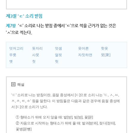
제3절 'ㄷ' 소리 받침
제7항
‘ㄷ’ 소리로 나는 받침 중에서 ‘ㄷ’으로 적을 근거가 없는 것은
‘ㅅ’으로 적는다.
덧저고리
돗자리
엇셈
웃어른
핫옷
무릇
사뭇
얼핏
자칫하면
뭇[衆]
옛
첫
헛
해설
‘ㄷ’ 소리로 나는 받침이란, 음절 종성에서 [ㄷ]으로 소리 나는 ‘ㄷ, ㅅ, ㅆ,
ㅈ, ㅊ, ㅌ, ㅎ’ 등을 말한다. 이 받침들은 다음과 같은 경우에 음절 종성에
서 [ㄷ]으로 소리가 난다.
① 형태소가 뒤에 오지 않을 때: 밭[받], 빚[빋], 꽃[꼳]
② 자음으로 시작하는 형태소가 뒤에 올 때: 밭과[받꽈], 젖다[젇따],
꽃병[꼳뼝]