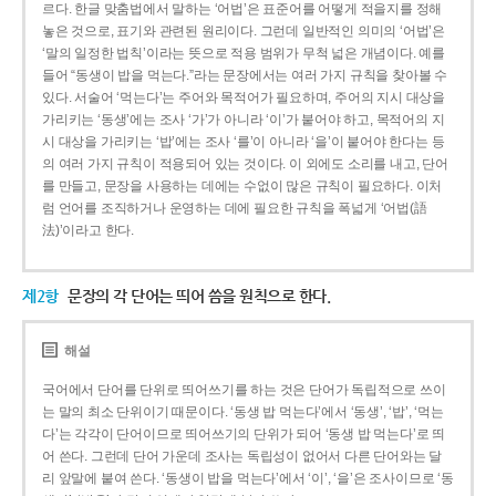
르다. 한글 맞춤법에서 말하는 ‘어법’은 표준어를 어떻게 적을지를 정해
놓은 것으로, 표기와 관련된 원리이다. 그런데 일반적인 의미의 ‘어법’은
‘말의 일정한 법칙’이라는 뜻으로 적용 범위가 무척 넓은 개념이다. 예를
들어 “동생이 밥을 먹는다.”라는 문장에서는 여러 가지 규칙을 찾아볼 수
있다. 서술어 ‘먹는다’는 주어와 목적어가 필요하며, 주어의 지시 대상을
가리키는 ‘동생’에는 조사 ‘가’가 아니라 ‘이’가 붙어야 하고, 목적어의 지
시 대상을 가리키는 ‘밥’에는 조사 ‘를’이 아니라 ‘을’이 붙어야 한다는 등
의 여러 가지 규칙이 적용되어 있는 것이다. 이 외에도 소리를 내고, 단어
를 만들고, 문장을 사용하는 데에는 수없이 많은 규칙이 필요하다. 이처
럼 언어를 조직하거나 운영하는 데에 필요한 규칙을 폭넓게 ‘어법(語
法)’이라고 한다.
제2항
문장의 각 단어는 띄어 씀을 원칙으로 한다.
해설
국어에서 단어를 단위로 띄어쓰기를 하는 것은 단어가 독립적으로 쓰이
는 말의 최소 단위이기 때문이다. ‘동생 밥 먹는다’에서 ‘동생’, ‘밥’, ‘먹는
다’는 각각이 단어이므로 띄어쓰기의 단위가 되어 ‘동생 밥 먹는다’로 띄
어 쓴다. 그런데 단어 가운데 조사는 독립성이 없어서 다른 단어와는 달
리 앞말에 붙여 쓴다. ‘동생이 밥을 먹는다’에서 ‘이’, ‘을’은 조사이므로 ‘동