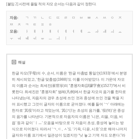
[붙임 2] 사전에 올릴 적의 자모 순서는 다음과 같이 정한다.
자음:
ㄱ
ㄲ
ㄴ
ㄷ
ㄸ
ㄹ
ㅁ
ㅂ
ㅃ
ㅅ
ㅆ
ㅇ
ㅈ
ㅉ
ㅊ
ㅋ
ㅌ
ㅍ
ㅎ
모음:
ㅏ
ㅐ
ㅑ
ㅒ
ㅓ
ㅔ
ㅕ
ㅖ
ㅗ
ㅘ
ㅙ
ㅚ
ㅛ
ㅜ
ㅝ
ㅞ
ㅟ
ㅠ
ㅡ
ㅢ
ㅣ
해설
한글 자모(字母)의 수, 순서, 이름은 ‘한글 마춤법 통일안(1933)’에서 분명
히 제시되었고, ‘한글 맞춤법(1988)’도 이를 이어받았다. 이 가운데 자모
의 이름과 순서는 최세진(崔世珍)의 “훈몽자회(訓蒙字會)(1527)”에서 비
롯한다. 최세진은 “훈몽자회” 범례(凡例)에서 한글 자모의 음가를 한자로
나타냈는데, 자음자의 경우 초성에 쓰인 것과 종성에 쓰인 것을 짝을 지
어 표시했고 그것이 글자의 이름으로 굳어졌다. 예를 들어 ‘ㄱ’ 아래에는
한자로 ‘其役’이라고 적었는데, ‘其(기)’는 초성의 음가를, ‘役(역)’은 종성
의 음가를 나타낸다. 기본적으로 자음자의 이름은 ‘니은, 리을, 미음, 비
읍’ 등과 같이 ‘ㅣㅡ’ 모음을 바탕으로 각 자음이 초성, 종성에 놓이는 방
식으로 지어졌다. 따라서 ‘ㄱ, ㄷ, ㅅ’도 ‘기윽, 디읃, 시읏’으로 해야 나머지
글자와 이름 표기에서 일관성이 있겠지만 “낫 놓고 기역 자도 모른다.”라