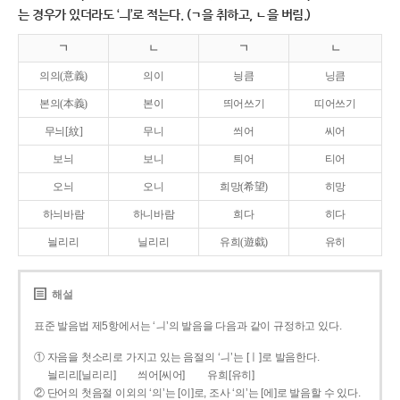
는 경우가 있더라도 ‘ㅢ’로 적는다. (ㄱ을 취하고, ㄴ을 버림.)
ㄱ
ㄴ
ㄱ
ㄴ
의의(意義)
의이
닁큼
닝큼
본의(本義)
본이
띄어쓰기
띠어쓰기
무늬[紋]
무니
씌어
씨어
보늬
보니
틔어
티어
오늬
오니
희망(希望)
히망
하늬바람
하니바람
희다
히다
늴리리
닐리리
유희(遊戱)
유히
해설
표준 발음법 제5항에서는 ‘ㅢ’의 발음을 다음과 같이 규정하고 있다.
① 자음을 첫소리로 가지고 있는 음절의 ‘ㅢ’는 [ㅣ]로 발음한다.
늴리리[닐리리]
씌어[씨어]
유희[유히]
② 단어의 첫음절 이외의 ‘의’는 [이]로, 조사 ‘의’는 [에]로 발음할 수 있다.