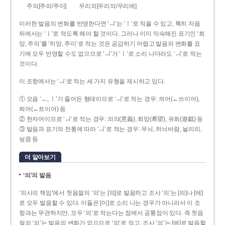
주의[주의/주이]
우리의[우리의/우리에]
이러한 발음의 변화를 반영한다면 ‘ㅢ’는 ‘ㅣ’로 적을 수 있고, 특히 자음
뒤에서는 ‘ㅣ’로 적도록 해야 할 것이다. 그러나 이미 익숙해진 표기인 ‘희
망, 주의’를 ‘히망, 주이’로 적는 것은 공감하기 어렵고 발음의 변화를 표
기에 모두 반영할 수도 없으므로 ‘ㅢ’가 ‘ㅣ’로 소리 나더라도 ‘ㅢ’로 적는
것이다.
이 조항에서는 ‘ㅢ’로 적는 세 가지 유형을 제시하고 있다.
① 모음 ‘ㅡ, ㅣ’가 줄어든 형태이므로 ‘ㅢ’로 적는 경우: 씌어(←쓰이어),
틔어(←트이어) 등
② 한자어이므로 ‘ㅢ’로 적는 경우: 의의(意義), 희망(希望), 유희(遊戱) 등
③ 발음과 표기의 전통에 따라 ‘ㅢ’로 적는 경우: 무늬, 하늬바람, 늴리리,
닁큼 등
더 알아보기
‘의’의 발음
‘의사의 책임’에서 첫음절의 ‘의’는 [의]로 발음하고 조사 ‘의’는 [의]나 [에]
로 모두 발음할 수 있다. 이들은 [이]로 소리 나는 경우가 아니라서 이 조
항과는 무관하지만, 모두 ‘의’로 적는다는 점에서 공통점이 있다. 즉 첫음
절의 ‘의’는 발음의 변화가 없으므로 ‘의’로 적고, 조사 ‘의’는 [에]로 발음할