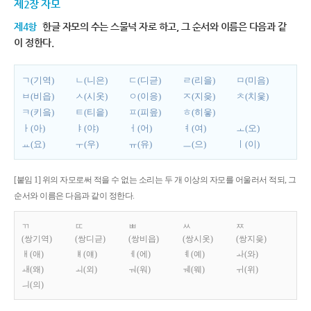
제2장 자모
제4항
한글 자모의 수는 스물넉 자로 하고, 그 순서와 이름은 다음과 같
이 정한다.
ㄱ(기역)
ㄴ(니은)
ㄷ(디귿)
ㄹ(리을)
ㅁ(미음)
ㅂ(비읍)
ㅅ(시옷)
ㅇ(이응)
ㅈ(지읒)
ㅊ(치읓)
ㅋ(키읔)
ㅌ(티읕)
ㅍ(피읖)
ㅎ(히읗)
ㅏ(아)
ㅑ(야)
ㅓ(어)
ㅕ(여)
ㅗ(오)
ㅛ(요)
ㅜ(우)
ㅠ(유)
ㅡ(으)
ㅣ(이)
[붙임 1] 위의 자모로써 적을 수 없는 소리는 두 개 이상의 자모를 어울러서 적되, 그
순서와 이름은 다음과 같이 정한다.
ㄲ
ㄸ
ㅃ
ㅆ
ㅉ
(쌍기역)
(쌍디귿)
(쌍비읍)
(쌍시옷)
(쌍지읒)
ㅐ(애)
ㅒ(얘)
ㅔ(에)
ㅖ(예)
ㅘ(와)
ㅙ(왜)
ㅚ(외)
ㅝ(워)
ㅞ(웨)
ㅟ(위)
ㅢ(의)