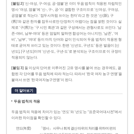
[붙임 2]
‘신-여성, 구-여성, 공-염불’은 이미 두음 법칙이 적용된 자립적인
명사 ‘여성, 염불’에 ‘신-, 구-, 공-’이 결합한 구조이므로 ‘신여성, 구여성,
공염불’로 적는다. ‘접두사처럼 쓰이는 한자’라고 한 것은 ‘신(新), 구
(舊)’와 같은 한자를 접두사로만 단정하기 어렵다는 점을 밝힌 것이다. 실
제로 ‘구(舊)’는 ‘구 시민 회관’과 같은 구성에서는 관형사로도 쓰인다. ‘남
존­-여비, 남부-­여대’ 등은 엄밀히 말하면 합성어는 아니지만, ‘남존’, ‘여
비’, ‘남부’, ‘여대’ 등이 마치 단어와 같이 인식되어 두음 법칙이 적용된 형
태로 굳어져 쓰이고 있는 것이다. 한편 ‘신년도, 구년도’ 등은 발음이 [신
년도], [구ː년도]이며 ‘신년­-도, 구년-­도’로 분석되는 구조이므로 이 규정이
적용되지 않는다.
[붙임 3]
둘 이상의 단어로 이루어진 고유 명사를 붙여 쓰는 경우에도, 결
합된 각 단어를 두음 법칙에 따라 적는다. 따라서 ‘한국 여자 농구 연맹’을
붙여서 쓰면 ‘한국여자농구연맹’이 된다.
더 알아보기
두음 법칙의 적용
두음 법칙의 적용에 차이가 있는 ‘연도’와 ‘년도’는 “표준국어대사전”에서
이러한 차이점을 확인할 수 있다.
연도(年度)
「명사」 사무나 회계 결산 따위의 처리를 위하여 편의