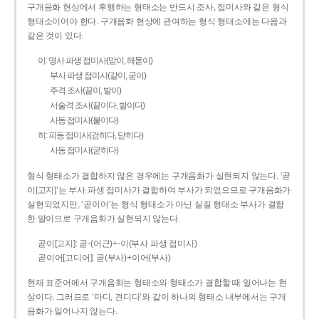
구개음화 현상에서 후행하는 형태소는 반드시 조사, 접미사와 같은 형식
형태소이어야 한다. 구개음화 현상에 관여하는 형식 형태소에는 다음과
같은 것이 있다.
이: 명사 파생 접미사(맏이, 해돋이)
부사 파생 접미사(같이, 굳이)
주격 조사(끝이, 밭이)
서술격 조사(끝이다, 밭이다)
사동 접미사(붙이다)
히: 피동 접미사(걷히다, 닫히다)
사동 접미사(굳히다)
형식 형태소가 결합하지 않은 경우에는 구개음화가 실현되지 않는다. ‘곧
이[고지]’는 부사 파생 접미사가 결합하여 부사가 되었으므로 구개음화가
실현되었지만, ‘곧이어’는 형식 형태소가 아닌 실질 형태소 부사가 결합
한 말이므로 구개음화가 실현되지 않는다.
곧이[고지]: 곧-­(어근)+­-이(부사 파생 접미사)
곧이어[고디어]: 곧(부사)+이어(부사)
현재 표준어에서 구개음화는 형태소와 형태소가 결합할 때 일어나는 현
상이다. 그러므로 ‘마디, 견디다’와 같이 하나의 형태소 내부에서는 구개
음화가 일어나지 않는다.