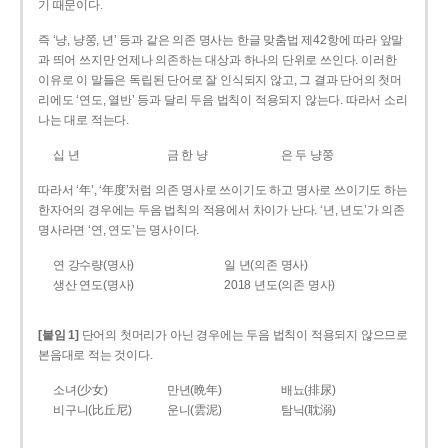
기 때문이다.
즉 ‘냥, 냥쭝, 년’ 등과 같은 의존 명사는 한글 맞춤법 제42항에 따라 앞말
과 띄어 쓰지만 언제나 의존하는 대상과 하나의 단위로 쓰인다. 이러한
이유로 이 말들은 독립된 단어로 잘 인식되지 않고, 그 결과 단어의 첫머
리에도 ‘연도, 열반’ 등과 달리 두음 법칙이 적용되지 않는다. 따라서 소리
나는 대로 적는다.
십 년
금 한 냥
은 두 냥쭝
따라서 ‘年’, ‘年度’처럼 의존 명사로 쓰이기도 하고 명사로 쓰이기도 하는
한자어의 경우에는 두음 법칙의 적용에서 차이가 난다. ‘년, 년도’가 의존
명사라면 ‘연, 연도’는 명사이다.
연 강수량(명사)
일 년(의존 명사)
생산 연도(명사)
2018 년도(의존 명사)
[붙임 1]
단어의 첫머리가 아닌 경우에는 두음 법칙이 적용되지 않으므로
본음대로 적는 것이다.
소녀(少女)
만년(晩年)
배뇨(排尿)
비구니(比丘尼)
운니(雲泥)
탐닉(耽溺)