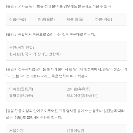
[붙임 2] 외자로 된 이름을 성에 붙여 쓸 경우에도 본음대로 적을 수 있다.
신립(申砬)
최린(崔麟)
채륜(蔡倫)
하륜(河崙)
[붙임 3] 준말에서 본음으로 소리 나는 것은 본음대로 적는다.
국련(국제 연합)
한시련(한국 시각 장애인 연합회)
[붙임 4] 접두사처럼 쓰이는 한자가 붙어서 된 말이나 합성어에서, 뒷말의 첫소리가
‘ㄴ’ 또는 ‘ㄹ’ 소리로 나더라도 두음 법칙에 따라 적는다.
역이용(逆利用)
연이율(年利率)
열역학(熱力學)
해외여행(海外旅行)
[붙임 5] 둘 이상의 단어로 이루어진 고유 명사를 붙여 쓰는 경우나 십진법에 따라
쓰는 수(數)도 붙임 4에 준하여 적는다.
서울여관
신흥이발관