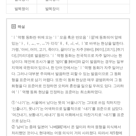
발목쟁이
발목장이
해설
‘ㅣ’ 역행 동화란 뒤에 오는 ‘ㅣ’ 모음 혹은 반모음 ‘ㅣ[j]’에 동화되어 앞에
있는 ‘ㅏ, ㅓ, ㅗ, ㅜ, ㅡ’가 각각 ‘ㅐ, ㅔ, ㅚ, ㅟ, ㅣ’로 바뀌는 현상을 말한다.
가령, ‘아비, 어미, 고기, 죽이다, 끓이다’는 자주 [애비], [에미], [괴기], [쥐기
다], [끼리다]로 발음된다. ‘ㅣ’ 역행 동화는 전국적으로 자주 일어나는 현
상이다. 체언에 조사가 붙은 ‘밥이’를 [배비]와 같이 발음하는 경우는 일부
지역에 국한되어 있으나, 한 단어 안에서는 ‘ㅣ’ 역행 동화가 자주 일어난
다. 그러나 대부분 주의해서 발음하면 피할 수 있는 발음이므로 그 동화
형을 표준어로 삼기 어렵다. 또한 이 동화 현상은 매우 광범위하여 그 동
화형을 다 표준어로 인정하면 오히려 혼란을 일으킬 우려도 있다. 그리하
여 ‘ㅣ’ 역행 동화 현상을 인정하는 표준어는 최소화하였다.
① ‘-나기’는, 서울에서 났다는 뜻의 ‘서울나기’는 그대로 쓰임 직하지만
‘신출나기, 풋나기’는 어색하므로 일률적으로 ‘-내기’를 표준으로 삼았다.
‘여간내기, 보통내기, 새내기’ 등의 어휘에서도 마찬가지로 ‘-내기’를 표준
으로 삼는다.
② ‘남비’는 종래 일본어 ‘나베[鍋]’에서 온 말이라 하여 원형을 의식해서
처리했던 것이나, 현대에는 어원 의식이 거의 사라졌다. 따라서 제5항에