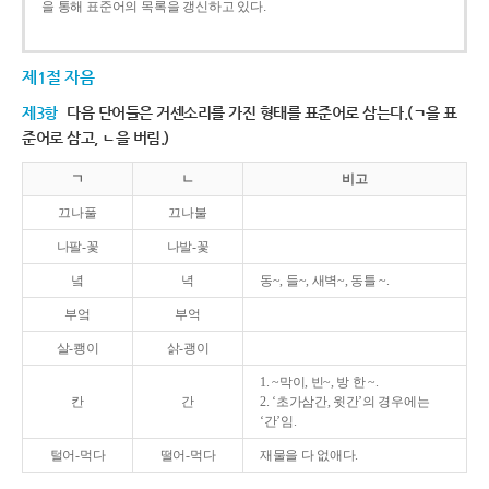
을 통해 표준어의 목록을 갱신하고 있다.
제1절 자음
제3항
다음 단어들은 거센소리를 가진 형태를 표준어로 삼는다.(ㄱ을 표
준어로 삼고, ㄴ을 버림.)
ㄱ
ㄴ
비고
끄나풀
끄나불
나팔-꽃
나발-꽃
녘
녁
동~, 들~, 새벽~, 동틀 ~.
부엌
부억
살-쾡이
삵-괭이
1. ~막이, 빈~, 방 한 ~.
칸
간
2. ‘초가삼간, 윗간’의 경우에는
‘간’임.
털어-먹다
떨어-먹다
재물을 다 없애다.