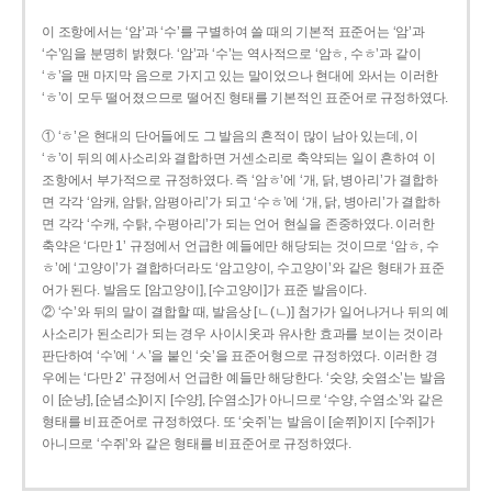
이 조항에서는 ‘암’과 ‘수’를 구별하여 쓸 때의 기본적 표준어는 ‘암’과
‘수’임을 분명히 밝혔다. ‘암’과 ‘수’는 역사적으로 ‘암ㅎ, 수ㅎ’과 같이
‘ㅎ’을 맨 마지막 음으로 가지고 있는 말이었으나 현대에 와서는 이러한
‘ㅎ’이 모두 떨어졌으므로 떨어진 형태를 기본적인 표준어로 규정하였다.
① ‘ㅎ’은 현대의 단어들에도 그 발음의 흔적이 많이 남아 있는데, 이
‘ㅎ’이 뒤의 예사소리와 결합하면 거센소리로 축약되는 일이 흔하여 이
조항에서 부가적으로 규정하였다. 즉 ‘암ㅎ’에 ‘개, 닭, 병아리’가 결합하
면 각각 ‘암캐, 암탉, 암평아리’가 되고 ‘수ㅎ’에 ‘개, 닭, 병아리’가 결합하
면 각각 ‘수캐, 수탉, 수평아리’가 되는 언어 현실을 존중하였다. 이러한
축약은 ‘다만 1’ 규정에서 언급한 예들에만 해당되는 것이므로 ‘암ㅎ, 수
ㅎ’에 ‘고양이’가 결합하더라도 ‘암고양이, 수고양이’와 같은 형태가 표준
어가 된다. 발음도 [암고양이], [수고양이]가 표준 발음이다.
② ‘수’와 뒤의 말이 결합할 때, 발음상 [ㄴ(ㄴ)] 첨가가 일어나거나 뒤의 예
사소리가 된소리가 되는 경우 사이시옷과 유사한 효과를 보이는 것이라
판단하여 ‘수’에 ‘ㅅ’을 붙인 ‘숫’을 표준어형으로 규정하였다. 이러한 경
우에는 ‘다만 2’ 규정에서 언급한 예들만 해당한다. ‘숫양, 숫염소’는 발음
이 [순냥], [순념소]이지 [수양], [수염소]가 아니므로 ‘수양, 수염소’와 같은
형태를 비표준어로 규정하였다. 또 ‘숫쥐’는 발음이 [숟쮜]이지 [수쥐]가
아니므로 ‘수쥐’와 같은 형태를 비표준어로 규정하였다.