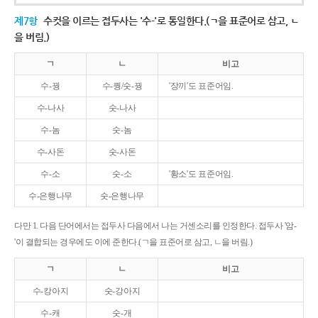
제7항
수컷을 이르는 접두사는 '수-'로 통일한다.(ㄱ을 표준어로 삼고, ㄴ
을 버림.)
ㄱ
ㄴ
비고
수-꿩
수-퀑/숫-꿩
'장끼'도 표준어임.
수-나사
숫-나사
수-놈
숫-놈
수-사돈
숫-사돈
수-소
숫-소
'황소'도 표준어임.
수-은행나무
숫-은행나무
다만 1. 다음 단어에서는 접두사 다음에서 나는 거센소리를 인정한다. 접두사 '암-
'이 결합되는 경우에도 이에 준한다.(ㄱ을 표준어로 삼고, ㄴ을 버림.)
ㄱ
ㄴ
비고
수-캉아지
숫-강아지
수-캐
숫-개