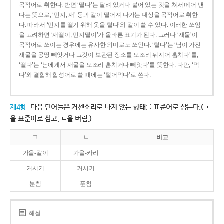
목적어로 취한다. 반면 ‘떨다’는 달려 있거나 붙어 있는 것을 쳐서 떼어 낸
다는 뜻으로, ‘먼지, 재’ 등과 같이 떨어져 나가는 대상을 목적어로 취한
다. 따라서 ‘먼지를 떨기 위해 옷을 털다’와 같이 쓸 수 있다. 이러한 쓰임
을 고려하면 ‘재떨이, 먼지떨이’가 올바른 표기가 된다. 그러나 ‘재물’이
목적어로 쓰이는 경우에는 유사한 의미로도 쓰인다. ‘털다’는 ‘남이 가진
재물을 몽땅 빼앗거나 그것이 보관된 장소를 모조리 뒤지어 훔치다’를,
‘떨다’는 ‘남에게서 재물을 모조리 훔치거나 빼앗다’를 뜻한다. 다만, ‘먹
다’와 결합해 합성어로 쓸 때에는 ‘털어먹다’로 쓴다.
제4항
다음 단어들은 거센소리로 나지 않는 형태를 표준어로 삼는다.(ㄱ
을 표준어로 삼고, ㄴ을 버림.)
ㄱ
ㄴ
비고
가을-갈이
가을-카리
거시기
거시키
분침
푼침
해설