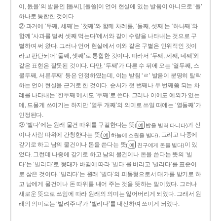
이, 돐을’의 발음인 [돌씨], [돌쓸]이 언어 현실에 있는 발음이 아니므로 ‘돌’
하나로 통합한 것이다.
② 과거에 ‘두째, 세째’는 ‘첫째’와 함께 차례를, ‘둘째, 셋째’는 ‘하나째’와
함께 ‘사과를 벌써 셋째 먹는다’에서와 같이 수량을 나타내는 것으로 구
별하여 써 왔다. 그러나 언어 현실에서 이와 같은 구별은 인위적인 것이
라고 판단되어 ‘둘째, 셋째’로 통합한 것이다. 따라서 ‘두째, 세째, 네째’와
같은 표현은 잘못된 것이다. 다만, ‘두째’가 다른 수 뒤에 오는 ‘열두째, 스
물두째, 서른두째’ 등은 인정하였는데, 이는 받침 ‘ㄹ’ 발음이 분명히 탈락
하는 언어 현실을 근거로 한 것이다. 순서가 첫 번째나 두 번째쯤 되는 차
례를 나타내는 ‘한두째’에서도 ‘두째’로 쓴다. 그러나 이에도 예외가 있는
데, 드물게 쓰이기는 하지만 ‘열두 개째’의 의미로 쓰일 때에는 ‘열둘째’가
인정된다.
③ ‘빌다’에는 원래 물건 따위를 구걸한다는 뜻
과 신
(
밥을 빌러 다니다)
예
이나 사람 따위에 간청한다는 뜻
, 그리고 나중에
(
하늘에 소원을 빌다)
예
갚기로 하고 남의 물건이나 돈을 쓴다는 뜻
이 있
(
친구에게 돈을 빌다)
예
었다. 그런데 나중에 갚기로 하고 남의 물건이나 돈을 쓴다는 뜻의 ‘빌
다’는 ‘빌리다’로 형태가 바뀜에 따라 ‘빌다’를 버리고 ‘빌리다’를 표준어
로 삼은 것이다. ‘빌리다’는 원래 ‘빌다’의 피동형으로서 대가를 받기로 하
고 남에게 물건이나 돈 따위를 내어 주는 것을 뜻하는 말이었다. 그러나
새로운 뜻으로 쓰임에 따라 원래의 의미는 잃어버리게 되었다. 그래서 원
래의 의미로는 ‘빌려주다’가 ‘빌리다’를 대신하여 쓰이게 되었다.