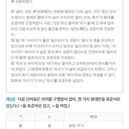
록 규정하였다.
④ ‘갈비, 갓모, 휴지(休紙)’는 변화된 형태인 ‘가리, 갈모, 수지’ 등도 각각
쓰였으나, 본래의 형태가 더 널리 쓰이므로 ‘갈비, 갓모, 휴지’의 형태를
표준어로 인정하였다. 다만, ‘갓모’와는 별개로 비가 올 때 갓 위에 덮어
쓰던 고깔 비슷하게 생긴 물건을 뜻하는 ‘갈모(-帽)’는 표준어로 인정한
다.
⑤ ‘밀-’에 ‘-뜨리다’가 붙은 ‘밀뜨리다’도 언중이 ‘밀다’의 뜻을 의식하고
있으므로 비록 ‘미뜨리다’가 쓰이고 있어도 ‘밀뜨리다’로 쓴다. 다만, ‘-뜨
리다’와 ‘-트리다’가 같은 뜻의 복수 표준어 접미사로 인정되므로 ‘밀뜨리
다’와 함께 ‘밀트리다’도 표준어로 인정된다.
⑥ ‘적이’는 의미적으로 ‘적다’와는 멀어지고 오히려 반대의 의미를 가지
게 되었다. 그 때문에 한동안 ‘저으기’가 널리 보급되기도 하였다. 그러나
반대의 뜻이 되었더라도 원래의 어원 ‘적다’와의 관계는 부정할 수 없기
때문에 ‘저으기’가 아닌 ‘적이’를 표준어로 삼았다.
제6항
다음 단어들은 의미를 구별함이 없이, 한 가지 형태만을 표준어로
삼는다.(ㄱ을 표준어로 삼고, ㄴ을 버림.)
ㄱ
ㄴ
비고
돌
돐
생일, 주기.