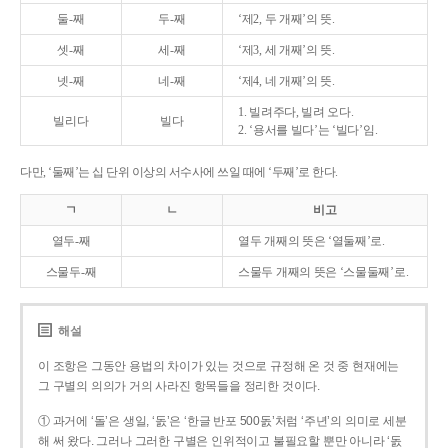
둘-째
두-째
‘제2, 두 개째’의 뜻.
셋-째
세-째
‘제3, 세 개째’의 뜻.
넷-째
네-째
‘제4, 네 개째’의 뜻.
1. 빌려주다, 빌려 오다.
빌리다
빌다
2. ‘용서를 빌다’는 ‘빌다’임.
다만, ‘둘째’는 십 단위 이상의 서수사에 쓰일 때에 ‘두째’로 한다.
ㄱ
ㄴ
비고
열두-째
열두 개째의 뜻은 ‘열둘째’로.
스물두-째
스물두 개째의 뜻은 ‘스물둘째’로.
해설
이 조항은 그동안 용법의 차이가 있는 것으로 규정해 온 것 중 현재에는
그 구별의 의의가 거의 사라진 항목들을 정리한 것이다.
① 과거에 ‘돌’은 생일, ‘돐’은 ‘한글 반포 500돐’처럼 ‘주년’의 의미로 세분
해 써 왔다. 그러나 그러한 구별은 인위적이고 불필요할 뿐만 아니라 ‘돐