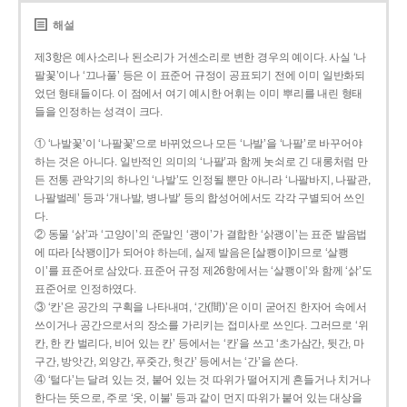
해설
제3항은 예사소리나 된소리가 거센소리로 변한 경우의 예이다. 사실 ‘나
팔꽃’이나 ‘끄나풀’ 등은 이 표준어 규정이 공표되기 전에 이미 일반화되
었던 형태들이다. 이 점에서 여기 예시한 어휘는 이미 뿌리를 내린 형태
들을 인정하는 성격이 크다.
① ‘나발꽃’이 ‘나팔꽃’으로 바뀌었으나 모든 ‘나발’을 ‘나팔’로 바꾸어야
하는 것은 아니다. 일반적인 의미의 ‘나팔’과 함께 놋쇠로 긴 대롱처럼 만
든 전통 관악기의 하나인 ‘나발’도 인정될 뿐만 아니라 ‘나팔바지, 나팔관,
나팔벌레’ 등과 ‘개나발, 병나발’ 등의 합성어에서도 각각 구별되어 쓰인
다.
② 동물 ‘삵’과 ‘고양이’의 준말인 ‘괭이’가 결합한 ‘삵괭이’는 표준 발음법
에 따라 [삭꽹이]가 되어야 하는데, 실제 발음은 [살쾡이]이므로 ‘살쾡
이’를 표준어로 삼았다. 표준어 규정 제26항에서는 ‘살쾡이’와 함께 ‘삵’도
표준어로 인정하였다.
③ ‘칸’은 공간의 구획을 나타내며, ‘간(間)’은 이미 굳어진 한자어 속에서
쓰이거나 공간으로서의 장소를 가리키는 접미사로 쓰인다. 그러므로 ‘위
칸, 한 칸 벌리다, 비어 있는 칸’ 등에서는 ‘칸’을 쓰고 ‘초가삼간, 뒷간, 마
구간, 방앗간, 외양간, 푸줏간, 헛간’ 등에서는 ‘간’을 쓴다.
④ ‘털다’는 달려 있는 것, 붙어 있는 것 따위가 떨어지게 흔들거나 치거나
한다는 뜻으로, 주로 ‘옷, 이불’ 등과 같이 먼지 따위가 붙어 있는 대상을