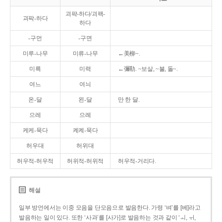
괴퍅-하다/괴팩-
괴팍-하다
하다
-구먼
-구면
미루-나무
미류-나무
←美柳~.
미륵
미력
←彌勒. ~보살, ~불, 돌~.
여느
여늬
온-달
왼-달
만 한 달.
으레
으례
케케-묵다
켸켸-묵다
허우대
허위대
허우적-허우적
허위적-허위적
허우적-거리다.
해설
일부 방언에서는 이중 모음을 단모음으로 발음한다. 가령 ‘벼’를 [베]라고
발음하는 일이 있다. 또한 ‘사과’를 [사가]로 발음하는 것과 같이 ‘ㅚ, ㅟ,