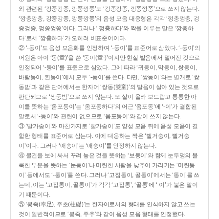
와 관련된 ‘강중강중, 깡쭝깡쭝’도 ‘강종강종, 깡쫑깡쫑’으로 쓰지 않는다.
‘깡충깡충, 강중강중, 깡쭝깡쭝’의 음성 모음 대응형은 각각 ‘껑충껑충, 겅
중겅중, 껑쭝껑쭝’이다. 그러나 ‘ 껑충하다’와 짝을 이루는 말은 ‘깡총하
다’로서 ‘깡충하다’가 오히려 비표준어이다.
② ‘-동이’도 음성 모음화를 인정하여 ‘-둥이’를 표준어로 삼았다. ‘-둥이’의
어원은 아이 ‘동(童)’을 쓴 ‘동이(童-)’이지만 현실 발음에서 멀어진 것으로
인정되어 ‘-둥이’를 표준으로 삼았다. 그에 따라 ‘귀둥이, 막둥이, 쌍둥이,
바람둥이, 흰둥이’에서 모두 ‘-둥이’를 쓴다. 다만, ‘쌍둥이’와는 별개로 ‘쌍
동밤’과 같은 단어에서는 한자어 ‘쌍동(雙童)’의 발음이 살아 있는 것으로
판단되므로 ‘쌍둥밤’으로 쓰지 않는다. 또 살이 올라 보드랍고 통통한 아
이를 뜻하는 ‘옴포동이’는 ‘옴포동하다’의 어근 ‘옴포동’에 ‘-이’가 결합된
말로서 ‘-둥이’와 관련이 없으므로 ‘옴포둥이’와 같이 쓰지 않는다.
③ ‘발가숭이’와 마찬가지로 ‘빨가숭이’도 양성 모음 뒤에 음성 모음이 결
합한 형태를 표준어로 삼는다. 이에 대응하는 짝은 ‘벌거숭이, 뻘거숭
이’이다. 그러나 ‘애송이’는 ‘애숭이’를 인정하지 않는다.
④ 물건을 보에 싸서 꾸려 놓은 것을 뜻하는 ‘보퉁이’와 함께 눈두덩의 불
룩한 부분을 뜻하는 ‘눈퉁이’나 미련한 사람을 낮추어 가리키는 ‘미련퉁
이’ 등에서도 ‘-퉁이’를 쓴다. 그러나 ‘고집통이, 골통이’에서는 ‘통이’를 쓰
는데, 이는 ‘고집통이, 골통이’가 각각 ‘고집통’, ‘골통’에 ‘-이’가 붙은 말이
기 때문이다.
⑤ ‘봉족(奉足), 주초(柱礎)’는 한자어로서의 형태를 인식하지 않고 쓰는
것이 일반적이므로 ‘봉죽, 주추’와 같이 음성 모음 형태를 인정했다.