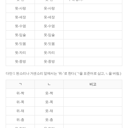
윗-사랑
웃-사랑
윗-세장
웃-세장
윗-수염
웃-수염
윗-입술
웃-입술
윗-잇몸
웃-잇몸
윗-자리
웃-자리
윗-중방
웃-중방
다만 1. 된소리나 거센소리 앞에서는 ‘위-’로 한다.(ㄱ을 표준어로 삼고, ㄴ을 버림.)
ㄱ
ㄴ
비고
위-짝
웃-짝
위-쪽
웃-쪽
위-채
웃-채
위-층
웃-층