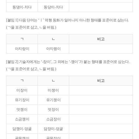
동댕이-치다
동당이-치다
[붙임 1] 다음 단어는 ‘ㅣ’ 역행 동화가 일어나지 아니한 형태를 표준어로 삼는다.
(ㄱ을 표준어로 삼고, ㄴ을 버림.)
ㄱ
ㄴ
비고
아지랑이
아지랭이
[붙임 2] 기술자에게는 ‘-장이’, 그 외에는 ‘-쟁이’가 붙는 형태를 표준어로 삼는다.
(ㄱ을 표준어로 삼고, ㄴ을 버림.)
ㄱ
ㄴ
비고
미장이
미쟁이
유기장이
유기쟁이
멋쟁이
멋장이
소금쟁이
소금장이
담쟁이-덩굴
담장이-덩굴
골목쟁이
골목장이