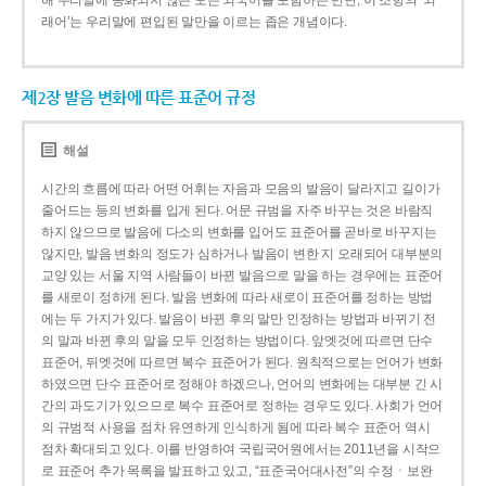
해 우리말에 동화되지 않은 모든 외국어를 포함하는 반면, 이 조항의 ‘외
래어’는 우리말에 편입된 말만을 이르는 좁은 개념이다.
제2장 발음 변화에 따른 표준어 규정
해설
시간의 흐름에 따라 어떤 어휘는 자음과 모음의 발음이 달라지고 길이가
줄어드는 등의 변화를 입게 된다. 어문 규범을 자주 바꾸는 것은 바람직
하지 않으므로 발음에 다소의 변화를 입어도 표준어를 곧바로 바꾸지는
않지만, 발음 변화의 정도가 심하거나 발음이 변한 지 오래되어 대부분의
교양 있는 서울 지역 사람들이 바뀐 발음으로 말을 하는 경우에는 표준어
를 새로이 정하게 된다. 발음 변화에 따라 새로이 표준어를 정하는 방법
에는 두 가지가 있다. 발음이 바뀐 후의 말만 인정하는 방법과 바뀌기 전
의 말과 바뀐 후의 말을 모두 인정하는 방법이다. 앞엣것에 따르면 단수
표준어, 뒤엣것에 따르면 복수 표준어가 된다. 원칙적으로는 언어가 변화
하였으면 단수 표준어로 정해야 하겠으나, 언어의 변화에는 대부분 긴 시
간의 과도기가 있으므로 복수 표준어로 정하는 경우도 있다. 사회가 언어
의 규범적 사용을 점차 유연하게 인식하게 됨에 따라 복수 표준어 역시
점차 확대되고 있다. 이를 반영하여 국립국어원에서는 2011년을 시작으
로 표준어 추가 목록을 발표하고 있고, “표준국어대사전”의 수정ㆍ보완