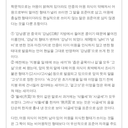
학문적으로는 어원이 밝혀져 있더라도 언중의 어원 의식이 약해져서 어
원으로부터 멀어진 형태가 널리 쓰이면 그 말을 표준어로 삼고, 어원에
충실한 형태이더라도 현실적으로 쓰이지 않는 말은 표준어로 삼지 않겠
다는 것을 다룬 조항이다.
① ‘강낭콩’은 중국의 ‘강남(江南)’ 지방에서 들여온 콩이기 때문에 붙여진
이름인데, ‘강남’의 형태가 변하여 ‘강낭’이 되었다. 제9항의 ‘남비’가 ‘냄
비’로 변한 것과 마찬가지로 언중이 이미 어원을 인식하지 않고 변한 형
태대로 발음하는 언어 현실을 그대로 반영하여 ‘강낭콩’으로 쓰게 한 것
이다.
② 예전에는 ‘지붕을 일 때에 쓰는 새끼’와 ‘좁은 골목이나 길’을 모두 ‘고
샅’으로 써 왔는데, 앞의 뜻의 말에 대해 어원 의식이 희박해져서 조사가
붙은 형태가 [고사시/고사슬] 등으로 발음되고 있으므로 앞의 뜻의 말을
‘고삿’으로 정한 것이다. ‘속고삿’은 초가지붕을 일 때 이엉을 얹기 전에
지붕 위에 건너질러 잡아매는 새끼이고, ‘겉고삿’은 이엉을 얹은 위에 걸
쳐 매는 새끼이다.
③ ‘월세(月貰)’와 뜻이 같은 말로서 과거에는 ‘삭월세’와 ‘사글세’가 모두
쓰였다. 그러나 ‘삭월세’를 한자어 ‘朔月貰’로 보는 것은 ‘사글세’의 음을
단순히 한자로 흉내 낸 것으로 보아 ‘사글세’만을 표준으로 삼은 것이다.
다만, 어원 의식이 여전히 남아 있어 어원을 의식한 형태가 쓰이는 것들
은 그 짝이 되는 비어원적인 형태보다 더 우선적으로 표준어 자격을 주도