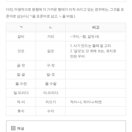
다만, 어원적으로 원형에 더 가까운 형태가 아직 쓰이고 있는 경우에는, 그것을 표
준어로 삼는다.(ㄱ을 표준어로 삼고, ㄴ을 버림.)
ㄱ
ㄴ
비고
갈비
가리
~구이, ~찜, 갈빗-대.
1. 사기 만드는 물레 밑 고리.
갓모
갈모
2. '갈모'는 갓 위에 쓰는, 유지로
만든 우비.
굴-젓
구-젓
말-곁
말-겻
물-수란
물-수랄
밀-뜨리다
미-뜨리다
적-이
저으기
적이-나, 적이나-하면.
휴지
수지
해설