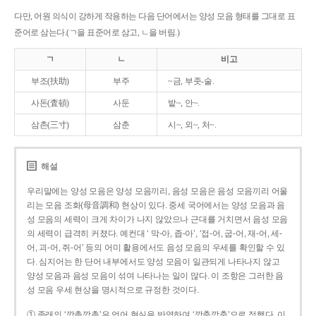
다만, 어원 의식이 강하게 작용하는 다음 단어에서는 양성 모음 형태를 그대로 표
준어로 삼는다.(ㄱ을 표준어로 삼고, ㄴ을 버림.)
ㄱ
ㄴ
비고
부조(扶助)
부주
~금, 부좃-술.
사돈(査頓)
사둔
밭~, 안~.
삼촌(三寸)
삼춘
시~, 외~, 처~.
해설
우리말에는 양성 모음은 양성 모음끼리, 음성 모음은 음성 모음끼리 어울
리는 모음 조화(母音調和) 현상이 있다. 중세 국어에서는 양성 모음과 음
성 모음의 세력이 크게 차이가 나지 않았으나 근대를 거치면서 음성 모음
의 세력이 급격히 커졌다. 예컨대 ‘ 막-아, 좁-아’, ‘접-어, 굽-어, 재-어, 세-
어, 괴-어, 쥐-어’ 등의 어미 활용에서도 음성 모음의 우세를 확인할 수 있
다. 심지어는 한 단어 내부에서도 양성 모음이 일관되게 나타나지 않고
양성 모음과 음성 모음이 섞여 나타나는 일이 많다. 이 조항은 그러한 음
성 모음 우세 현상을 명시적으로 규정한 것이다.
① 종래의 ‘깡총깡총’은 언어 현실을 반영하여 ‘깡충깡충’으로 정했다. 이