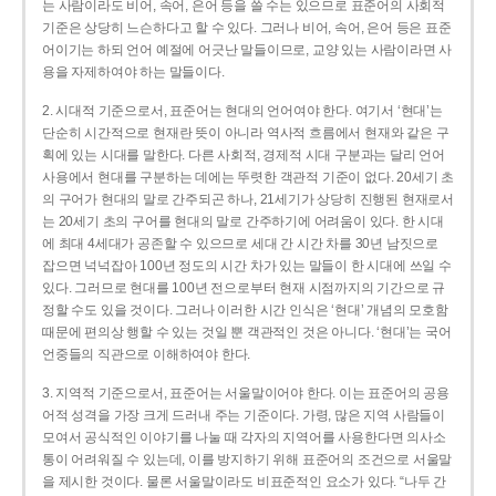
는 사람이라도 비어, 속어, 은어 등을 쓸 수는 있으므로 표준어의 사회적
기준은 상당히 느슨하다고 할 수 있다. 그러나 비어, 속어, 은어 등은 표준
어이기는 하되 언어 예절에 어긋난 말들이므로, 교양 있는 사람이라면 사
용을 자제하여야 하는 말들이다.
2. 시대적 기준으로서, 표준어는 현대의 언어여야 한다. 여기서 ‘현대’는
단순히 시간적으로 현재란 뜻이 아니라 역사적 흐름에서 현재와 같은 구
획에 있는 시대를 말한다. 다른 사회적, 경제적 시대 구분과는 달리 언어
사용에서 현대를 구분하는 데에는 뚜렷한 객관적 기준이 없다. 20세기 초
의 구어가 현대의 말로 간주되곤 하나, 21세기가 상당히 진행된 현재로서
는 20세기 초의 구어를 현대의 말로 간주하기에 어려움이 있다. 한 시대
에 최대 4세대가 공존할 수 있으므로 세대 간 시간 차를 30년 남짓으로
잡으면 넉넉잡아 100년 정도의 시간 차가 있는 말들이 한 시대에 쓰일 수
있다. 그러므로 현대를 100년 전으로부터 현재 시점까지의 기간으로 규
정할 수도 있을 것이다. 그러나 이러한 시간 인식은 ‘현대’ 개념의 모호함
때문에 편의상 행할 수 있는 것일 뿐 객관적인 것은 아니다. ‘현대’는 국어
언중들의 직관으로 이해하여야 한다.
3. 지역적 기준으로서, 표준어는 서울말이어야 한다. 이는 표준어의 공용
어적 성격을 가장 크게 드러내 주는 기준이다. 가령, 많은 지역 사람들이
모여서 공식적인 이야기를 나눌 때 각자의 지역어를 사용한다면 의사소
통이 어려워질 수 있는데, 이를 방지하기 위해 표준어의 조건으로 서울말
을 제시한 것이다. 물론 서울말이라도 비표준적인 요소가 있다. “나두 간