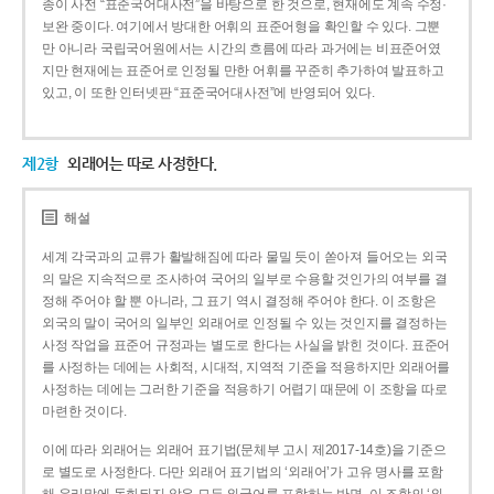
종이 사전 “표준국어대사전”을 바탕으로 한 것으로, 현재에도 계속 수정·
보완 중이다. 여기에서 방대한 어휘의 표준어형을 확인할 수 있다. 그뿐
만 아니라 국립국어원에서는 시간의 흐름에 따라 과거에는 비표준어였
지만 현재에는 표준어로 인정될 만한 어휘를 꾸준히 추가하여 발표하고
있고, 이 또한 인터넷판 “표준국어대사전”에 반영되어 있다.
제2항
외래어는 따로 사정한다.
해설
세계 각국과의 교류가 활발해짐에 따라 물밀 듯이 쏟아져 들어오는 외국
의 말은 지속적으로 조사하여 국어의 일부로 수용할 것인가의 여부를 결
정해 주어야 할 뿐 아니라, 그 표기 역시 결정해 주어야 한다. 이 조항은
외국의 말이 국어의 일부인 외래어로 인정될 수 있는 것인지를 결정하는
사정 작업을 표준어 규정과는 별도로 한다는 사실을 밝힌 것이다. 표준어
를 사정하는 데에는 사회적, 시대적, 지역적 기준을 적용하지만 외래어를
사정하는 데에는 그러한 기준을 적용하기 어렵기 때문에 이 조항을 따로
마련한 것이다.
이에 따라 외래어는 외래어 표기법(문체부 고시 제2017-14호)을 기준으
로 별도로 사정한다. 다만 외래어 표기법의 ‘외래어’가 고유 명사를 포함