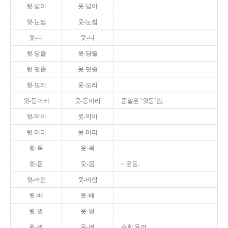
윗-넓이
웃-넓이
윗-눈썹
웃-눈썹
윗-니
웃-니
윗-당줄
웃-당줄
윗-덧줄
웃-덧줄
윗-도리
웃-도리
윗-동아리
웃-동아리
준말은 ‘윗동’임.
윗-막이
웃-막이
윗-머리
웃-머리
윗-목
웃-목
윗-몸
웃-몸
~ 운동.
윗-바람
웃-바람
윗-배
웃-배
윗-벌
웃-벌
윗-변
웃-변
수학 용어.