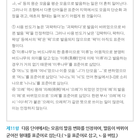
ㅘ, ㅝ’ 등의 원순 모음을 평순 모음으로 발음하는 일은 더 흔히 일어난다.
그러나 이 조항에서 다룬 단어들은 표준어 지역에서도 모음의 단순화 과
정을 겪고, 애초의 형태는 들어 보기 어렵게 된 것들이다.
① 사용 빈도가 높은 ‘괴퍅하다’는 ‘괴팍하다’로 발음이 바뀌었으므로 바
뀐 발음 ‘팍’을 인정하였다. 그러나 사용 빈도가 낮은 ‘강퍅하다, 퍅하다,
퍅성’ 등에서의 ‘퍅’은 ‘팍’으로 발음되지 않으므로 ‘퍅’이 아직도 표준어
형이다.
② ‘미류나무’는 버드나무의 한 종류이므로 ‘미류’는 어원적으로 분명히
버드나무의 의미를 담고 있는 ‘미류(美柳)’인데 이제 ‘미류’라고 발음하는
경우가 거의 없기 때문에 ‘미루나무’를 표준어로 삼았다.
③ ‘여느’도 원래 ‘여늬’였으나 이중 모음 ‘ㅢ’가 단모음 ‘ㅡ’로 변하였으므
로 ‘여느’를 표준어로 삼았다. ‘늬나노’의 ‘늬’도 언어 현실에서 [니]로 소리
나므로 ‘니나노’를 표준어로 삼는다.
④ ‘으례’ 역시 원래 ‘의례(依例)’에서 ‘으례’가 되었던 것인데 ‘례’의 발음
이 ‘레’로 바뀌었으므로 ‘으레’를 표준어로 삼았다. 한편 부사 ‘으레’에 다
시 ‘-이/-히’가 붙은 ‘으레이, 으레히’가 같은 뜻으로 쓰이는 일이 많은데,
이는 인정하지 않는다.
제11항
다음 단어에서는 모음의 발음 변화를 인정하여, 발음이 바뀌어
굳어진 형태를 표준어로 삼는다.(ㄱ을 표준어로 삼고, ㄴ을 버림.)