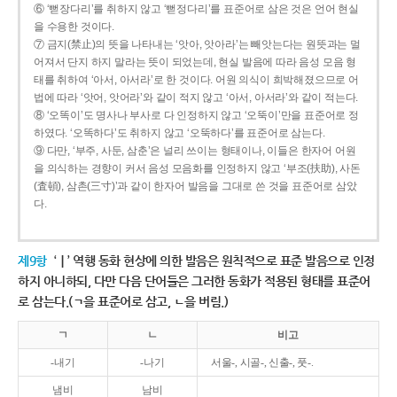
⑥ ‘뻗장다리’를 취하지 않고 ‘뻗정다리’를 표준어로 삼은 것은 언어 현실
을 수용한 것이다.
⑦ 금지(禁止)의 뜻을 나타내는 ‘앗아, 앗아라’는 빼앗는다는 원뜻과는 멀
어져서 단지 하지 말라는 뜻이 되었는데, 현실 발음에 따라 음성 모음 형
태를 취하여 ‘아서, 아서라’로 한 것이다. 어원 의식이 희박해졌으므로 어
법에 따라 ‘앗어, 앗어라’와 같이 적지 않고 ‘아서, 아서라’와 같이 적는다.
⑧ ‘오똑이’도 명사나 부사로 다 인정하지 않고 ‘오뚝이’만을 표준어로 정
하였다. ‘오똑하다’도 취하지 않고 ‘오뚝하다’를 표준어로 삼는다.
⑨ 다만, ‘부주, 사둔, 삼춘’은 널리 쓰이는 형태이나, 이들은 한자어 어원
을 의식하는 경향이 커서 음성 모음화를 인정하지 않고 ‘부조(扶助), 사돈
(査頓), 삼촌(三寸)’과 같이 한자어 발음을 그대로 쓴 것을 표준어로 삼았
다.
제9항
‘ㅣ’ 역행 동화 현상에 의한 발음은 원칙적으로 표준 발음으로 인정
하지 아니하되, 다만 다음 단어들은 그러한 동화가 적용된 형태를 표준어
로 삼는다.(ㄱ을 표준어로 삼고, ㄴ을 버림.)
ㄱ
ㄴ
비고
-내기
-나기
서울-, 시골-, 신출-, 풋-.
냄비
남비