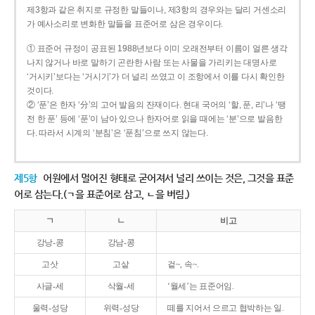
제3항과 같은 취지로 규정한 말들이나, 제3항의 경우와는 달리 거센소리
가 예사소리로 변화한 말들을 표준어로 삼은 경우이다.
① 표준어 규정이 공표된 1988년보다 이미 오래전부터 이름이 얼른 생각
나지 않거나 바로 말하기 곤란한 사람 또는 사물을 가리키는 대명사로
‘거시키’보다는 ‘거시기’가 더 널리 쓰였고 이 조항에서 이를 다시 확인한
것이다.
② ‘푼’은 한자 ‘分’의 고어 발음의 잔재이다. 현대 국어의 ‘할, 푼, 리’나 ‘땡
전 한 푼’ 등에 ‘푼’이 남아 있으나 한자어로 읽을 때에는 ‘분’으로 발음한
다. 따라서 시계의 ‘분침’은 ‘푼침’으로 쓰지 않는다.
제5항
어원에서 멀어진 형태로 굳어져서 널리 쓰이는 것은, 그것을 표준
어로 삼는다.(ㄱ을 표준어로 삼고, ㄴ을 버림.)
ㄱ
ㄴ
비고
강낭-콩
강남-콩
고삿
고샅
겉~, 속~.
사글-세
삭월-세
‘월세’는 표준어임.
울력-성당
위력-성당
떼를 지어서 으르고 협박하는 일.