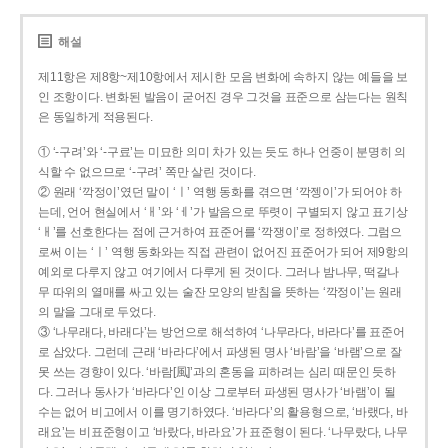
해설
제11항은 제8항~제10항에서 제시한 모음 변화에 속하지 않는 예들을 보
인 조항이다. 변화된 발음이 굳어진 경우 그것을 표준으로 삼는다는 원칙
은 동일하게 적용된다.
① ‘-구려’와 ‘-구료’는 미묘한 의미 차가 있는 듯도 하나 언중이 분명히 의
식할 수 없으므로 ‘-구려’ 쪽만 살린 것이다.
② 원래 ‘깍정이’였던 말이 ‘ㅣ’ 역행 동화를 겪으면 ‘깍젱이’가 되어야 하
는데, 언어 현실에서 ‘ㅐ’와 ‘ㅔ’가 발음으로 뚜렷이 구별되지 않고 표기상
‘ㅐ’를 선호한다는 점에 근거하여 표준어를 ‘깍쟁이’로 정하였다. 그럼으
로써 이는 ‘ㅣ’ 역행 동화와는 직접 관련이 없어진 표준어가 되어 제9항의
예외로 다루지 않고 여기에서 다루게 된 것이다. 그러나 밤나무, 떡갈나
무 따위의 열매를 싸고 있는 술잔 모양의 받침을 뜻하는 ‘깍정이’는 원래
의 말을 그대로 두었다.
③ ‘나무래다, 바래다’는 방언으로 해석하여 ‘나무라다, 바라다’를 표준어
로 삼았다. 그런데 근래 ‘바라다’에서 파생된 명사 ‘바람’을 ‘바램’으로 잘
못 쓰는 경향이 있다. ‘바람[風]’과의 혼동을 피하려는 심리 때문인 듯하
다. 그러나 동사가 ‘바라다’인 이상 그로부터 파생된 명사가 ‘바램’이 될
수는 없어 비고에서 이를 명기하였다. ‘바라다’의 활용형으로, ‘바랬다, 바
래요’는 비표준형이고 ‘바랐다, 바라요’가 표준형이 된다. ‘나무랐다, 나무