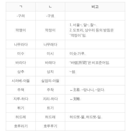
ㄱ
ㄴ
비고
-구려
-구료
1. 서울~, 알~, 찰~.
깍쟁이
깍정이
2. 도토리, 상수리 등의 받침은
‘깍정이’임.
나무라다
나무래다
미수
미시
미숫-가루.
바라다
바래다
‘바램[所望]’은 비표준어임.
상추
상치
~쌈.
시러베-아들
실업의-아들
주책
주착
←主着. ~망나니, ~없다.
지루-하다
지리-하다
←支離.
튀기
트기
허드레
허드래
허드렛-물, 허드렛-일.
호루라기
호루루기