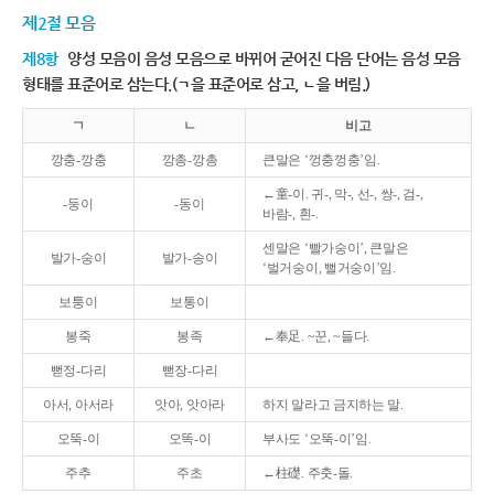
제2절 모음
제8항
양성 모음이 음성 모음으로 바뀌어 굳어진 다음 단어는 음성 모음
형태를 표준어로 삼는다.(ㄱ을 표준어로 삼고, ㄴ을 버림.)
ㄱ
ㄴ
비고
깡충-깡충
깡총-깡총
큰말은 ‘껑충껑충’임.
←童-이. 귀-, 막-, 선-, 쌍-, 검-,
-둥이
-동이
바람-, 흰-.
센말은 ‘빨가숭이’, 큰말은
발가-숭이
발가-송이
‘벌거숭이, 뻘거숭이’임.
보퉁이
보통이
봉죽
봉족
←奉足. ~꾼, ~들다.
뻗정-다리
뻗장-다리
아서, 아서라
앗아, 앗아라
하지 말라고 금지하는 말.
오뚝-이
오똑-이
부사도 ‘오뚝-이’임.
주추
주초
←柱礎. 주춧-돌.