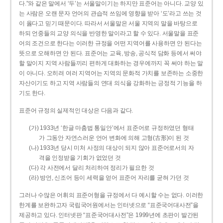
다.”와 같은 말에서 ‘두’는 서울말이기는 하지만 표준어는 아니다. 교양 있
는 사람은 오랜 문자 언어의 관습적 쓰임에 영향을 받아 ‘도’라고 쓰는 것
이 옳다고 믿기 때문이다. 따라서 서울말은 서울 지역의 말을 바탕으로
하되 언중들의 교양 의식을 반영한 말이라고 할 수 있다. 서울말을 표준
어의 조건으로 한다는 이러한 규정을 어떤 지역어를 사용하면 안 된다는
뜻으로 오해하면 안 된다. 표준어는 교육, 방송, 공식적 담화 등에서 써야
할 말이지 지역 사람들끼리 편하게 대화하는 경우에까지 꼭 써야 하는 말
이 아니다. 오히려 여러 지역어는 지역의 문화적 가치를 보존하는 소중한
자산이기도 하고 지역 사람들의 연대 의식을 강화하는 긍정적 기능을 하
기도 한다.
표준어 규정의 실제적인 대상은 다음과 같다.
(가) 1933년 ‘한글 마춤법 통일안’에서 표준어로 규정하였던 형태
가 그동안 자연스러운 언어 변화에 의해 고형(古形)이 된 것
(나) 1933년 당시 미처 사정의 대상이 되지 않아 표준어로서의 자
격을 인정받을 기회가 없었던 것
(다) 각 사전에서 달리 처리하여 정리가 필요한 것
(라) 방언, 신조어 등이 세력을 얻어 표준어 자리를 굳혀 가던 것
그러나 수많은 어휘의 표준어형을 규정에서 다 예시할 수는 없다. 이러한
한계를 보완하고자 국립국어원에서는 인터넷으로 “표준국어대사전”을
제공하고 있다. 인터넷판 “표준국어대사전”은 1999년에 초판이 발간된