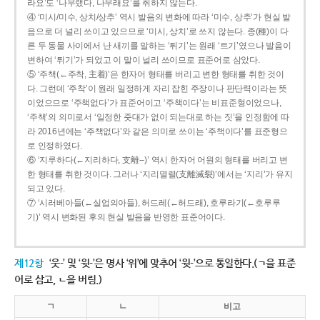
라요’도 ‘나무랬다, 나무래요’를 취하지 않는다.
④ ‘미시/미수, 상치/상추’ 역시 발음의 변화에 따라 ‘미수, 상추’가 현실 발
음으로 더 널리 쓰이고 있으므로 ‘미시, 상치’로 쓰지 않는다. 종(種)이 다
른 두 동물 사이에서 난 새끼를 말하는 ‘튀기’는 원래 ‘트기’였으나 발음이
변하여 ‘튀기’가 되었고 이 말이 널리 쓰이므로 표준어로 삼았다.
⑤ ‘주책(←주착, 主着)’은 한자어 형태를 버리고 변한 형태를 취한 것이
다. 그런데 ‘주착’이 원래 일정하게 자리 잡힌 주장이나 판단력이라는 뜻
이었으므로 ‘주책없다’가 표준어이고 ‘주책이다’는 비표준형이었으나,
‘주책’의 의미로서 ‘일정한 줏대가 없이 되는대로 하는 짓’을 인정함에 따
라 2016년에는 ‘주책없다’와 같은 의미로 쓰이는 ‘주책이다’를 표준형으
로 인정하였다.
⑥ ‘지루하다(←지리하다, 支離--)’ 역시 한자어 어원의 형태를 버리고 변
한 형태를 취한 것이다. 그러나 ‘지리멸렬(支離滅裂)’에서는 ‘지리’가 유지
되고 있다.
⑦ ‘시러베아들(←실업의아들), 허드레(←허드래), 호루라기(←호루루
기)’ 역시 변화된 후의 현실 발음을 반영한 표준어이다.
제12항
‘웃-’ 및 ‘윗-’은 명사 ‘위’에 맞추어 ‘윗-’으로 통일한다.(ㄱ을 표준
어로 삼고, ㄴ을 버림.)
ㄱ
ㄴ
비고