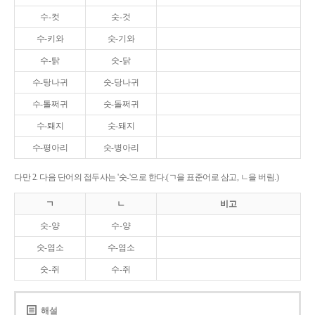
수-컷
숫-것
수-키와
숫-기와
수-탉
숫-닭
수-탕나귀
숫-당나귀
수-톨쩌귀
숫-돌쩌귀
수-퇘지
숫-돼지
수-평아리
숫-병아리
다만 2. 다음 단어의 접두사는 '숫-'으로 한다.(ㄱ을 표준어로 삼고, ㄴ을 버림.)
ㄱ
ㄴ
비고
숫-양
수-양
숫-염소
수-염소
숫-쥐
수-쥐
해설