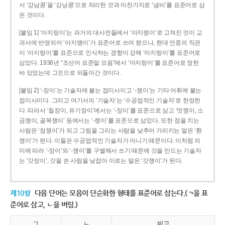
서 ‘강남콩’을 ‘강낭콩’으로 처리한 것과 마찬가지로 ‘냄비’를 표준어로 삼
은 것이다.
[붙임 1] ‘아지랑이’는 과거의 대사전들에서 ‘아지랭이’로 고쳐진 것이 교
과서에 반영되어 ‘아지랭이’가 표준어로 쓰여 왔으나, 현대 언중의 직관
이 ‘아지랑이’를 표준으로 인식하는 경향이 강해 ‘아지랑이’를 표준어로
삼았다. 1936년 “조선어 표준말 모음”에서 ‘아지랑이’를 표준어로 정한
바 있었는데 그것으로 되돌아간 것이다.
[붙임 2] ‘-장이’는 기술자에 붙는 접미사이고 ‘-쟁이’는 기타 어휘에 붙는
접미사이다. 그리고 여기서의 ‘기술자’는 ‘수공업적인 기술자’로 한정한
다. 따라서 ‘칠장이, 유기장이’에서는 ‘-장이’를 표준으로 삼고 ‘멋쟁이, 소
금쟁이, 골목쟁이’ 등에서는 ‘-쟁이’를 표준으로 삼았다. 또한 점을 치는
사람은 ‘점쟁이’가 되고 그림을 그리는 사람을 낮추어 가리키는 말은 ‘환
쟁이’가 된다. 이들은 수공업적인 기술자가 아니기 때문이다. 이처럼 의
미에 따라 ‘-장이’와 ‘-쟁이’를 구별해서 쓰기 때문에 갓을 만드는 기술자
는 ‘갓장이’, 갓을 쓴 사람을 낮잡아 이르는 말은 ‘갓쟁이’가 된다.
제10항
다음 단어는 모음이 단순화한 형태를 표준어로 삼는다.(ㄱ을 표
준어로 삼고, ㄴ을 버림.)
ㄱ
ㄴ
비고