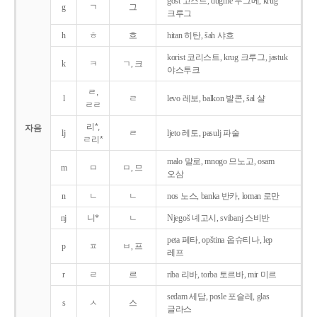
gost 고스트, dugme 두그메, krug
g
ㄱ
그
크루그
h
ㅎ
흐
hitan 히탄, šah 샤흐
korist 코리스트, krug 크루그, jastuk
k
ㅋ
ㄱ, 크
야스투크
ㄹ,
l
ㄹ
levo 레보, balkon 발콘, šal 샬
ㄹㄹ
리*,
자음
lj
ㄹ
ljeto 레토, pasulj 파술
ㄹ리*
malo 말로, mnogo 므노고, osam
m
ㅁ
ㅁ, 므
오삼
n
ㄴ
ㄴ
nos 노스, banka 반카, loman 로만
nj
니*
ㄴ
Njegoš 녜고시, svibanj 스비반
peta 페타, opština 옵슈티나, lep
p
ㅍ
ㅂ, 프
레프
r
ㄹ
르
riba 리바, torba 토르바, mir 미르
sedam 세담, posle 포슬레, glas
s
ㅅ
스
글라스