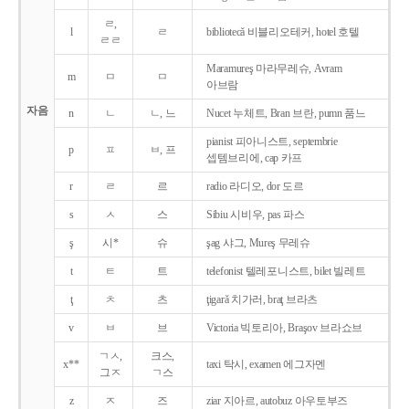
ㄹ,
l
ㄹ
bibliotecǎ 비블리오테커, hotel 호텔
ㄹㄹ
Maramureş 마라무레슈, Avram
m
ㅁ
ㅁ
아브람
자음
n
ㄴ
ㄴ, 느
Nucet 누체트, Bran 브란, pumn 품느
pianist 피아니스트, septembrie
p
ㅍ
ㅂ, 프
셉템브리에, cap 카프
r
ㄹ
르
radio 라디오, dor 도르
s
ㅅ
스
Sibiu 시비우, pas 파스
ş
시*
슈
şag 샤그, Mureş 무레슈
t
ㅌ
트
telefonist 텔레포니스트, bilet 빌레트
ţ
ㅊ
츠
ţigarǎ 치가러, braţ 브라츠
v
ㅂ
브
Victoria 빅토리아, Braşov 브라쇼브
ㄱㅅ,
크스,
x**
taxi 탁시, examen 에그자멘
그ㅈ
ㄱ스
z
ㅈ
즈
ziar 지아르, autobuz 아우토부즈