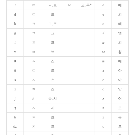
t
ㅌ
ㅅ, 트
w
오, 우*
e
에
d
ㄷ
드
ø
외
k
ㅋ
ㄱ, 크
ɛ
에
g
ㄱ
그
ɛ̃
앵
f
ㅍ
프
œ
외
v
ㅂ
브
욍
θ
ㅅ
스
æ
애
ð
ㄷ
드
a
아
s
ㅅ
스
ɑ
아
z
ㅈ
즈
ɑ̃
앙
ʃ
시
슈, 시
ʌ
어
ʒ
ㅈ
지
ɔ
오
ʦ
ㅊ
츠
ɔ̃
옹
ʣ
ㅈ
즈
o
오