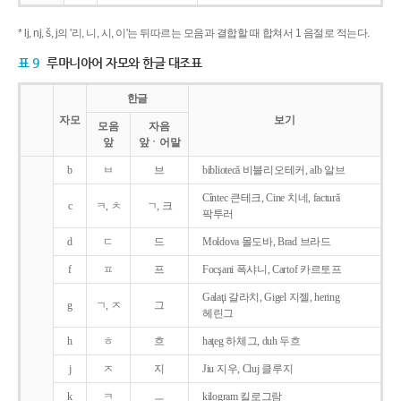
* lj, nj, š, j의 '리, 니, 시, 이'는 뒤따르는 모음과 결합할 때 합쳐서 1 음절로 적는다.
표 9
루마니아어 자모와 한글 대조표
한글
자모
보기
모음
자음
앞
앞ㆍ어말
b
ㅂ
브
bibliotecǎ 비블리오테커, alb 알브
Cîntec 큰테크, Cine 치네, facturǎ
c
ㅋ, ㅊ
ㄱ, 크
팍투러
d
ㄷ
드
Moldova 몰도바, Brad 브라드
f
ㅍ
프
Focşani 폭샤니, Cartof 카르토프
Galaţi 갈라치, Gigel 지젤, hering
g
ㄱ, ㅈ
그
헤린그
h
ㅎ
흐
haţeg 하체그, duh 두흐
j
ㅈ
지
Jiu 지우, Cluj 클루지
k
ㅋ
ㅡ
kilogram 킬로그람