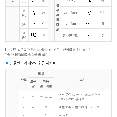
얼
yue
(ue)
웨
*
(r)
촬
ya
구
야
yuan
(uan)
위안
(ia)
류
撮
yo
요
yun
(un)
윈
口
類
ye
예
yong
(iong)
융
(ie)
[ ]는 단독 발음될 경우의 표기임. ( )는 자음이 선행할 경우의 표기임.
* 순치성(脣齒聲), 권설운(捲舌韻).
표 6
폴란드어 자모와 한글 대조표
한글
자모
보기
모음
자음
앞
앞ㆍ어말
burak 부라크, szybko 십코, dobrze
b
ㅂ
ㅂ, 브, 프
도브제, chleb 흘레프
c
ㅊ
츠
cel 첼, Balicki 발리츠키, noc 노츠
ć
ㅡ
치
dać 다치