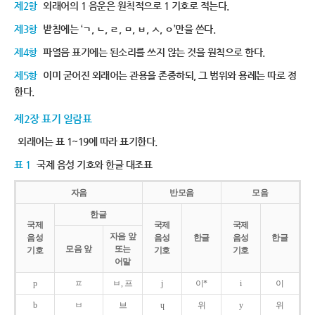
제2항
외래어의 1 음운은 원칙적으로 1 기호로 적는다.
제3항
받침에는 ‘ㄱ, ㄴ, ㄹ, ㅁ, ㅂ, ㅅ, ㅇ’만을 쓴다.
제4항
파열음 표기에는 된소리를 쓰지 않는 것을 원칙으로 한다.
제5항
이미 굳어진 외래어는 관용을 존중하되, 그 범위와 용례는 따로 정
한다.
제2장 표기 일람표
외래어는 표 1~19에 따라 표기한다.
표 1
국제 음성 기호와 한글 대조표
자음
반모음
모음
한글
국제
국제
국제
자음 앞
음성
음성
한글
음성
한글
모음 앞
또는
기호
기호
기호
어말
p
ㅍ
ㅂ, 프
j
이*
i
이
b
ㅂ
브
ɥ
위
y
위