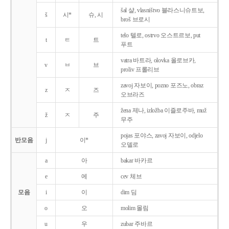
šal 샬, vlasništvo 블라스니슈트보,
š
시*
슈, 시
broš 브로시
telo 텔로, ostrvo 오스트르보, put
t
ㅌ
트
푸트
vatra 바트라, olovka 올로브카,
v
ㅂ
브
proliv 프롤리브
zavoj 자보이, pozno 포즈노, obraz
z
ㅈ
즈
오브라즈
žena 제나, izložba 이즐로주바, muž
ž
ㅈ
주
무주
pojas 포야스, zavoj 자보이, odjelo
반모음
j
이*
오델로
a
아
bakar 바카르
e
에
cev 체브
모음
i
이
dim 딤
o
오
molim 몰림
u
우
zubar 주바르