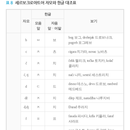
표 8
세르보크로아트어 자모와 한글 대조표
한글
자모
보기
모음
자음
앞
앞ㆍ어말
bog 보그, drobnjak 드로브냐크,
b
ㅂ
브
pogreb 포그레브
c
ㅊ
츠
cigara 치가라, novac 노바츠
čelik 첼리크, točka 토치카, kolač
č
ㅊ
치
콜라치
ć, tj
ㅊ
치
naći 나치, sestrić 세스트리치
desno 데스노, drvo 드르보, medved
d
ㄷ
드
메드베드
dž
ㅈ
지
džep 제프, narudžba 나루지바
đ,dj
ㅈ
지
Ðurađ 주라지
fasada 파사다, kifla 키플라, šaraf
f
ㅍ
프
샤라프