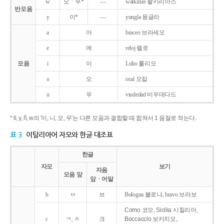
w
오ㆍ우*
―
walkirias 왈키리아스
반모음
y
이*
―
yungla 융글라
a
아
braceo 브라세오
e
에
reloj 렐로
모음
i
이
Lulio 룰리오
o
오
ocal 오칼
u
우
viudedad 비우데다드
* ll, y, ñ, w의 '이, 니, 오, 우'는 다른 모음과 결합할 때 합쳐서 1 음절로 적는다.
표 3
이탈리아어 자모와 한글 대조표
한글
자모
보기
자음
모음 앞
앞ㆍ어말
b
ㅂ
브
Bologna 볼로냐, bravo 브라보
Como 코모, Sicilia 시칠리아,
c
ㅋ, ㅊ
크
Boccaccio 보카치오,