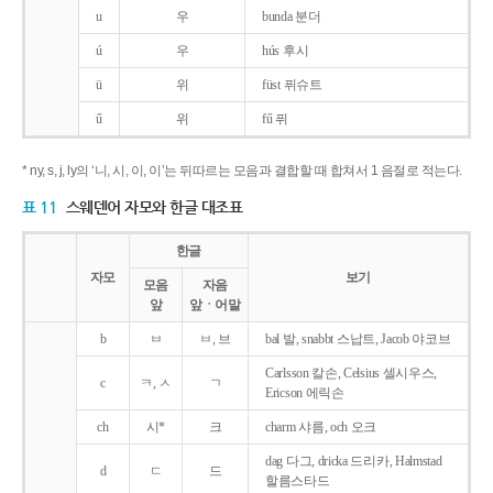
u
우
bunda 분더
ú
우
hús 후시
ü
위
füst 퓌슈트
ű
위
fű 퓌
* ny, s, j, ly의 ‘니, 시, 이, 이’는 뒤따르는 모음과 결합할 때 합쳐서 1 음절로 적는다.
표 11
스웨덴어 자모와 한글 대조표
한글
자모
보기
모음
자음
앞
앞ㆍ어말
b
ㅂ
ㅂ, 브
bal 발, snabbt 스납트, Jacob 야코브
Carlsson 칼손, Celsius 셀시우스,
c
ㅋ, ㅅ
ㄱ
Ericson 에릭손
ch
시*
크
charm 샤름, och 오크
dag 다그, dricka 드리카, Halmstad
d
ㄷ
드
할름스타드