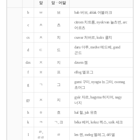
앞
앞ㆍ어말
b
ㅂ
브
bab 버브, ablak 어블러크
citrom 치트롬, nyolcvan 뇰츠번, arc
c
ㅊ
츠
어르츠
cs
ㅊ
치
csavar 처버르, kulcs 쿨치
daru 더루, medve 메드베, gond
d
ㄷ
드
곤드
dzs
ㅈ
지
dzsem 젬
f
ㅍ
프
elfog 엘포그
gumi 구미, nyugta 뉴그터, csomag
g
ㄱ
그
초머그
gyár 자르, hagyma 허지머, nagy
gy
ㅈ
지
너지
h
ㅎ
흐
hal 헐, juh 유흐
k
ㅋ
ㄱ, 크
béka 베커, keksz 켁스, szék 세크
ㄹ,
l
ㄹ
len 렌, meleg 멜레그, dél 델
ㄹㄹ