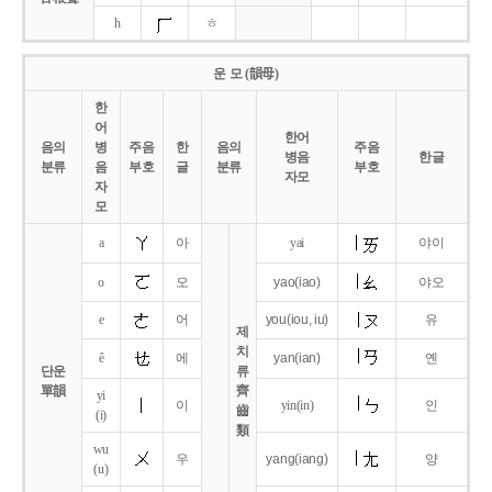
h
ㅎ
운 모 (韻母)
한
어
한어
음의
병
주음
한
음의
주음
병음
한글
분류
음
부호
글
분류
부호
자모
자
모
a
아
yai
야이
o
오
yao
(iao)
야오
e
어
you
(iou,
iu)
유
제
치
ê
에
yan
(ian)
옌
단운
류
單韻
齊
yi
이
yin(in)
인
齒
(i)
類
wu
우
yang
(iang)
양
(u)