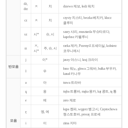
dż,
ㅈ
치
drzewo 제보, łodż 워치
drz
czysty 치스티, beczka 베치카, klucz
cz
ㅊ
치
클루치
szary 샤리, musztarda 무슈타르다,
sz
시*
슈, 시
kapelusz 카펠루시
ㅈ,
rzeka 제카, Przemyśl 프셰미실, kołnierz
rz
주, 슈, 시
시*
코우니에시
j
이*
jasny 야스니, kraj 크라이
반모음
łono 워노, głowa 그워바, bułka 부우카,
ł
우
kanał 카나우
a
아
trawa 트라바
ą̨
옹
trąba 트롱바, mąka 몽카, kąt 콩트, tą 통
e
에
zero 제로
kępa 켕파, węgorz 벵고시, Częstochowa
ę
엥, 에
쳉스토호바, proszę 프로셰
모음
i
이
zima 지마