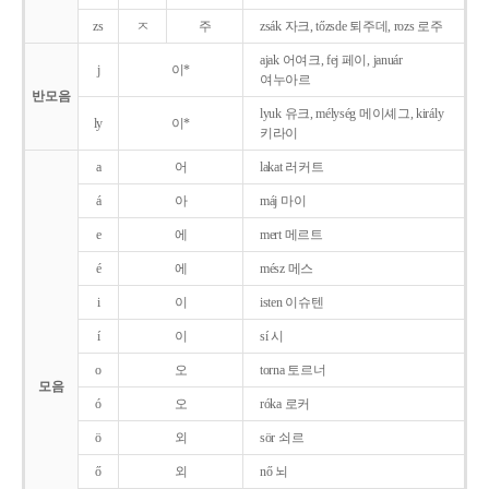
zs
ㅈ
주
zsák 자크, tőzsde 퇴주데, rozs 로주
ajak 어여크, fej 페이, január
j
이*
여누아르
반모음
lyuk 유크, mélység 메이셰그, király
ly
이*
키라이
a
어
lakat 러커트
á
아
máj 마이
e
에
mert 메르트
é
에
mész 메스
i
이
isten 이슈텐
í
이
sí 시
o
오
torna 토르너
모음
ó
오
róka 로커
ö
외
sör 쇠르
ő
외
nő 뇌