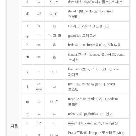
d
ㄷ
드, 트
dech 데흐, divadlo 디바들로, led 레트
d'ábel 댜벨, lod'ka 로티카, hrud'
d'
디*
디, 티
흐루티
f
ㅍ
프
fík 피크, knoflík 크노플리크
g
ㄱ
ㄱ, 그, 크
gramofon 그라모폰
h
ㅎ
흐
hadr 하드르, hmyz 흐미스, bůh 부흐
choditi 호디티, chlapec 흘라페츠, prach
ch
ㅎ
흐
프라흐
kachna 카흐나, nikdy 니크디, padák
k
ㅋ
ㄱ, 크
파다크
ㄹ,
lev 레프, šplhati 슈플하티, postel
l
ㄹ
ㄹㄹ
포스텔
most 모스트, mrak 므라크, podzim
m
ㅁ
ㅁ, 므
포드짐
n
ㄴ
ㄴ
noha 노하, podmínka 포드민카
ň
니*
ㄴ
němý 네미, sáňky 산키, Plzeň 플젠
자음
Praha 프라하, koroptev 코롭테프, strop
p
ㅍ
ㅂ, 프