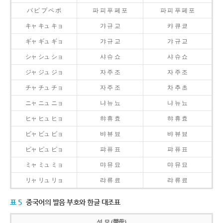
パ ピ プ ペ ポ
파 피 푸 페 포
파 피 푸 페 포
キャ キュ キョ
갸 규 교
캬 큐 쿄
ギャ ギュ ギョ
갸 규 교
갸 규 교
シャ シュ ショ
샤 슈 쇼
샤 슈 쇼
ジャ ジュ ジョ
자 주 조
자 주 조
チャ チュ チョ
자 주 조
차 추 초
ニャ ニュ ニョ
냐 뉴 뇨
냐 뉴 뇨
ヒャ ヒュ ヒョ
햐 휴 효
햐 휴 효
ビャ ビュ ビョ
뱌 뷰 뵤
뱌 뷰 뵤
ピャ ピュ ピョ
퍄 퓨 표
퍄 퓨 표
ミャ ミュ ミョ
먀 뮤 묘
먀 뮤 묘
リャ リュ リョ
랴 류 료
랴 류 료
표 5
중국어의 발음 부호와 한글 대조표
성 모 (聲母)