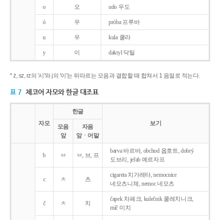
o
오
udo 우도
ó
우
próba 프루바
u
우
kula 쿨라
y
이
daktyl 닥틸
* ż, sz, rz의 '시'와 j의 '이'는 뒤따르는 모음과 결합할 때 합쳐서 1 음절로 적는다.
표 7
체코어 자모와 한글 대조표
한글
자모
보기
모음
자음
앞
앞ㆍ어말
barva 바르바, obchod 옵호트, dobrý
b
ㅂ
ㅂ, 브, 프
도브리, jeřab 예르자프
cigareta 치가레타, nemocnice
c
ㅊ
츠
네모츠니체, nemoc 네모츠
čapek 차페크, kulečnik 쿨레치니크,
č
ㅊ
치
míč 미치