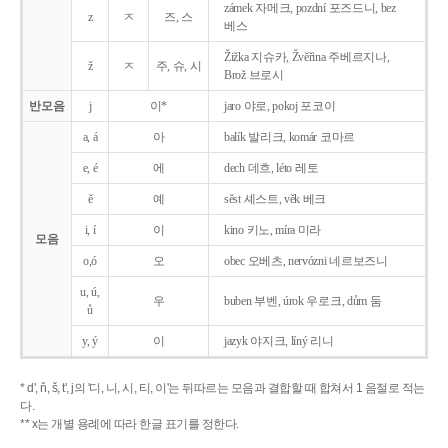
zámek 자메크, pozdní 포즈드니, bez
z
ㅈ
즈, 스
베스
Žižka 지슈카, Žvěřina 주베르지나,
ž
ㅈ
주, 슈, 시
Brož 브로시
반모음
j
이*
jaro 야로, pokoj 포코이
a, á
아
balík 발리크, komár 코마르
e, é
에
dech 데흐, léto 레토
ě
예
sěst 셰스트, věk 베크
i, í
이
kino 키노, míra 미라
모음
o,ó
오
obec 오베츠, nervózni 네르보즈니
u, ú,
우
buben 부벤, úrok 우로크, dům 둠
ů
y, ý
이
jazyk
야지크, líný 리니
* d', ň, š, t', j의 '디, 니, 시, 티, 이'는 뒤따르는 모음과 결합할 때 합쳐서 1 음절로 적는
다.
** x는 개별 용례에 따라 한글 표기를 정한다.