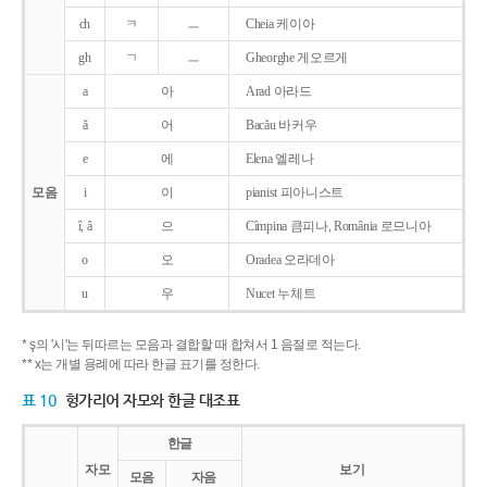
ch
ㅋ
ㅡ
Cheia 케이아
gh
ㄱ
ㅡ
Gheorghe 게오르게
a
아
Arad 아라드
ǎ
어
Bacǎu 바커우
e
에
Elena 엘레나
모음
i
이
pianist 피아니스트
î, â
으
Cîmpina 큼피나, România 로므니아
o
오
Oradea 오라데아
u
우
Nucet 누체트
* ş의 '시'는 뒤따르는 모음과 결합할 때 합쳐서 1 음절로 적는다.
** x는 개별 용례에 따라 한글 표기를 정한다.
표 10
헝가리어 자모와 한글 대조표
한글
자모
보기
모음
자음