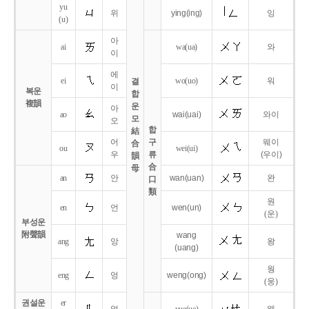
yu
위
ying
(ing)
잉
(u)
아
ai
wa
(ua)
와
이
에
ei
wo
(uo)
워
결
이
복운
합
複韻
운
아
ao
wai
(uai)
와이
모
오
합
結
어
구
웨이
合
ou
wei
(ui)
우
류
(우이)
韻
合
母
an
안
wan
(uan)
완
口
類
원
en
언
wen
(un)
(운)
부성운
附聲韻
wang
ang
앙
왕
(uang)
웡
eng
엉
weng
(ong)
(웅)
권설운
er