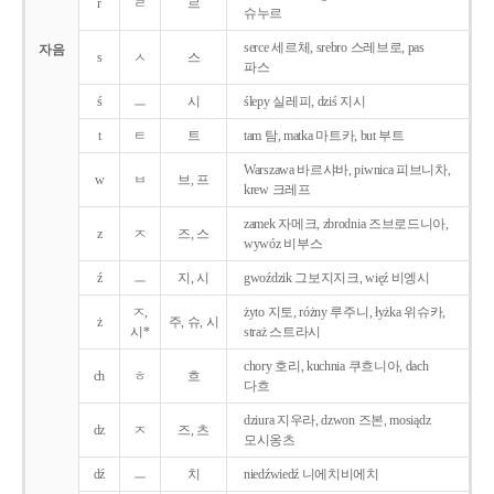
r
ㄹ
르
슈누르
serce 세르체, srebro 스레브로, pas
자음
s
ㅅ
스
파스
ś
ㅡ
시
ślepy 실레피, dziś 지시
t
ㅌ
트
tam 탐, matka 마트카, but 부트
Warszawa 바르샤바, piwnica 피브니차,
w
ㅂ
브, 프
krew 크레프
zamek 자메크, zbrodnia 즈브로드니아,
z
ㅈ
즈, 스
wywóz 비부스
ź
ㅡ
지, 시
gwoździk 그보지지크, więź 비엥시
ㅈ,
żyto 지토, różny 루주니, łyżka 위슈카,
ż
주, 슈, 시
시*
straż 스트라시
chory 호리, kuchnia 쿠흐니아, dach
ch
ㅎ
흐
다흐
dziura 지우라, dzwon 즈본, mosiądz
dz
ㅈ
즈, 츠
모시옹츠
dź
ㅡ
치
niedźwiedź 니에치비에치