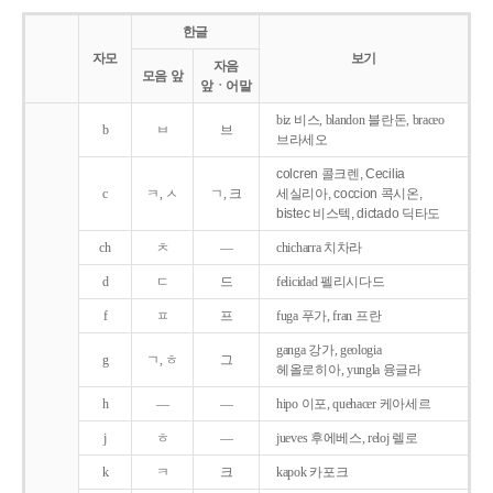
한글
자모
보기
자음
모음 앞
앞ㆍ어말
biz 비스, blandon 블란돈, braceo
b
ㅂ
브
브라세오
colcren 콜크렌, Cecilia
c
ㅋ, ㅅ
ㄱ, 크
세실리아, coccion 콕시온,
bistec 비스텍, dictado 딕타도
ch
ㅊ
―
chicharra 치차라
d
ㄷ
드
felicidad 펠리시다드
f
ㅍ
프
fuga 푸가, fran 프란
ganga 강가, geologia
g
ㄱ, ㅎ
그
헤올로히아, yungla 융글라
h
―
―
hipo 이포, quehacer 케아세르
j
ㅎ
―
jueves 후에베스, reloj 렐로
k
ㅋ
크
kapok 카포크