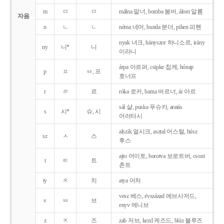
m
ㅁ
ㅁ
málna 말너, bomba 봄버, álom 알롬
자음
n
ㄴ
ㄴ
néma 네머, bunda 분더, pihen 피헨
nyak 녀크, hányszor 하니소르, irány
ny
니*
니
이라니
árpa 아르퍼, csipke 칩케, hónap
p
ㅍ
ㅂ, 프
호너프
r
ㄹ
르
róka 로커, barna 버르너, ár 아르
sál 샬, puska 푸슈카, aratás
s
시*
슈, 시
어러타시
alszik 얼시크, asztal 어스털, húsz
sz
ㅅ
스
후스
ajto 어이토, borotva 보로트버, csont
t
ㅌ
트
촌트
ty
ㅊ
치
atya 어처
vesz 베스, évszázad 에브사저드,
v
ㅂ
브
enyv 에니브
z
ㅈ
즈
zab 저브, kezd 케즈드, blúz 블루즈