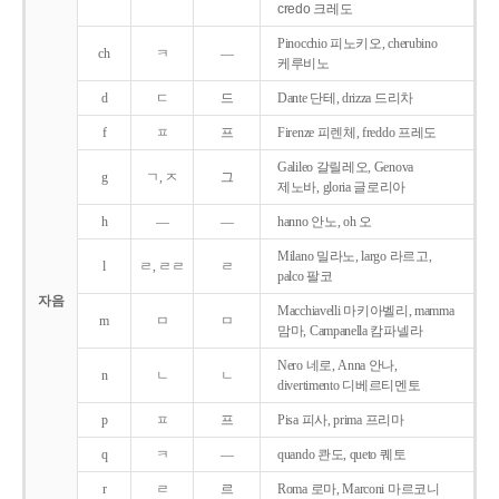
credo 크레도
Pinocchio 피노키오, cherubino
ch
ㅋ
―
케루비노
d
ㄷ
드
Dante 단테, drizza 드리차
f
ㅍ
프
Firenze 피렌체, freddo 프레도
Galileo 갈릴레오, Genova
g
ㄱ, ㅈ
그
제노바, gloria 글로리아
h
―
―
hanno 안노, oh 오
Milano 밀라노, largo 라르고,
l
ㄹ, ㄹㄹ
ㄹ
palco 팔코
자음
Macchiavelli 마키아벨리, mamma
m
ㅁ
ㅁ
맘마, Campanella 캄파넬라
Nero 네로, Anna 안나,
n
ㄴ
ㄴ
divertimento 디베르티멘토
p
ㅍ
프
Pisa 피사, prima 프리마
q
ㅋ
―
quando 콴도, queto 퀘토
r
ㄹ
르
Roma 로마, Marconi 마르코니