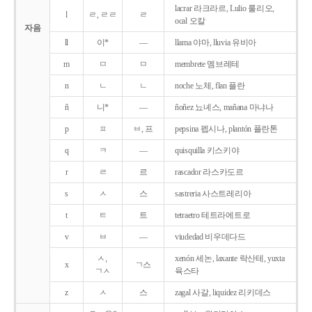
lacrar 라크라르, Lulio 룰리오,
l
ㄹ, ㄹㄹ
ㄹ
ocal 오칼
자음
ll
이*
―
llama 야마, lluvia 유비아
m
ㅁ
ㅁ
membrete 멤브레테
n
ㄴ
ㄴ
noche 노체, flan 플란
ñ
니*
―
ñoñez 뇨녜스, mañana 마냐나
p
ㅍ
ㅂ, 프
pepsina 펩시나, plantón 플란톤
q
ㅋ
―
quisquilla 키스키야
r
ㄹ
르
rascador 라스카도르
s
ㅅ
스
sastreria 사스트레리아
t
ㅌ
트
tetraetro 테트라에트로
v
ㅂ
―
viudedad 비우데다드
ㅅ,
xenón 세논, laxante 락산테, yuxta
x
ㄱ스
ㄱㅅ
육스타
z
ㅅ
스
zagal 사갈, liquidez 리키데스