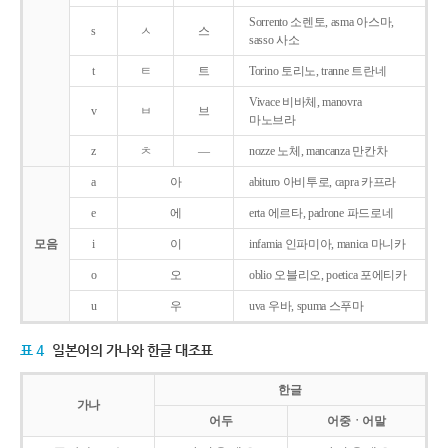
Sorrento 소렌토, asma 아스마,
s
ㅅ
스
sasso 사소
t
ㅌ
트
Torino 토리노, tranne 트란네
Vivace 비바체, manovra
v
ㅂ
브
마노브라
z
ㅊ
―
nozze 노체, mancanza 만칸차
a
아
abituro 아비투로, capra 카프라
e
에
erta 에르타, padrone 파드로네
모음
i
이
infamia 인파미아, manica 마니카
o
오
oblio 오블리오, poetica 포에티카
u
우
uva 우바, spuma 스푸마
표 4
일본어의 가나와 한글 대조표
한글
가나
어두
어중ㆍ어말