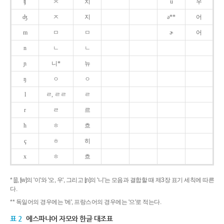
ʧ
ㅊ
치
u
우
ʤ
ㅈ
지
ə**
어
m
ㅁ
ㅁ
ɚ
어
n
ㄴ
ㄴ
ɲ
니*
뉴
ŋ
ㅇ
ㅇ
l
ㄹ, ㄹㄹ
ㄹ
r
ㄹ
르
h
ㅎ
흐
ç
ㅎ
히
x
ㅎ
흐
* [j], [w]의 '이'와 '오, 우', 그리고 [ɲ]의 '니'는 모음과 결합할 때 제3장 표기 세칙에 따른
다.
** 독일어의 경우에는 '에', 프랑스어의 경우에는 '으'로 적는다.
표 2
에스파냐어 자모와 한글 대조표