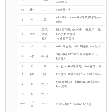
스트로프
qu
크ㅂ
ㅡ
quasi 크바시
ruka 루카, harmonika 하르모니카, mír
r
ㄹ
르
미르
르주,
řeka 르제카, námořník 나모르주니크,
ř
르ㅈ
르슈,
hořký 호르슈키,
르시
kouř 코우르시
s
ㅅ
스
sedlo 세들로, máslo 마슬로, nos 노스
šaty 샤티, Šternberk 슈테른베르크,
š
시*
슈, 시
koš 코시
t
ㅌ
트
tam 탐, matka 마트카, bolest 볼레스트
t'
티*
티
tělo 텔로, štěstí 슈테스티, obět' 오베티
vysoký 비소키, knihovna 크니호브나,
v
ㅂ
브, 프
kov 코프
w
ㅂ
브, 프
ㄱㅅ,
x**
ㄱ스
xerox 제록스, saxofón 삭소폰
ㅈ