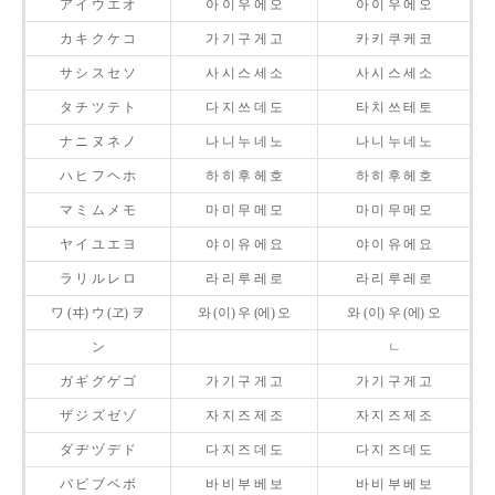
ア イ ウ エ オ
아 이 우 에 오
아 이 우 에 오
カ キ ク ケ コ
가 기 구 게 고
카 키 쿠 케 코
サ シ ス セ ソ
사 시 스 세 소
사 시 스 세 소
タ チ ツ テ ト
다 지 쓰 데 도
타 치 쓰 테 토
ナ ニ ヌ ネ ノ
나 니 누 네 노
나 니 누 네 노
ハ ヒ フ ヘ ホ
하 히 후 헤 호
하 히 후 헤 호
マ ミ ム メ モ
마 미 무 메 모
마 미 무 메 모
ヤ イ ユ エ ヨ
야 이 유 에 요
야 이 유 에 요
ラ リ ル レ ロ
라 리 루 레 로
라 리 루 레 로
ワ (ヰ) ウ (ヱ) ヲ
와 (이) 우 (에) 오
와 (이) 우 (에) 오
ン
ㄴ
ガ ギ グ ゲ ゴ
가 기 구 게 고
가 기 구 게 고
ザ ジ ズ ゼ ゾ
자 지 즈 제 조
자 지 즈 제 조
ダ ヂ ヅ デ ド
다 지 즈 데 도
다 지 즈 데 도
バ ビ ブ ベ ボ
바 비 부 베 보
바 비 부 베 보