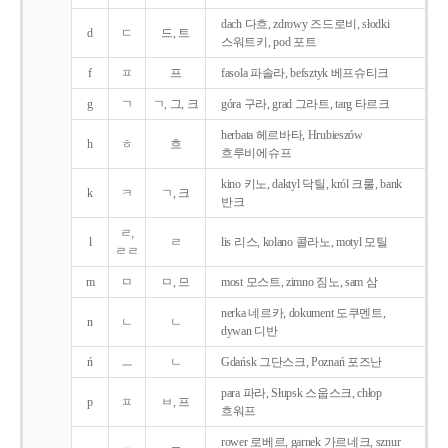
dach 다흐, zdrowy 즈드로비, słodki
d
ㄷ
드, 트
스워트키, pod 포트
f
ㅍ
프
fasola 파솔라, befsztyk 베프슈티크
g
ㄱ
ㄱ, 그, 크
góra 구라, grad 그라트, targ 타르크
herbata 헤르바타, Hrubieszów
h
ㅎ
흐
흐루비에슈프
kino 키노, daktyl 닥틸, król 크룰, bank
k
ㅋ
ㄱ, 크
반크
ㄹ,
l
ㄹ
lis 리스, kolano 콜라노, motyl 모틸
ㄹㄹ
m
ㅁ
ㅁ, 므
most 모스트, zimno 짐노, sam 삼
nerka 네르카, dokument 도쿠멘트,
n
ㄴ
ㄴ
dywan 디반
ń
ㅡ
ㄴ
Gdańsk 그단스크, Poznań 포즈난
para 파라, Słupsk 스웁스크, chłop
p
ㅍ
ㅂ, 프
흐워프
rower 로베르, garnek 가르네크, sznur