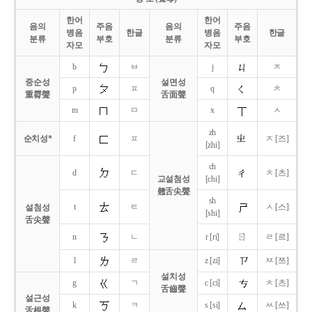
한어
한어
음의
주음
음의
주음
병음
한글
병음
한글
분류
부호
분류
부호
자모
자모
b
ㅂ
j
ㅈ
중순성
설면성
p
ㅍ
q
ㅊ
重脣聲
舌面聲
m
ㅁ
x
ㅅ
zh
순치성*
f
ㅍ
ㅈ [즈]
[zhi]
ch
d
ㄷ
ㅊ [츠]
교설첨성
[chi]
翹舌尖聲
sh
t
ㅌ
ㅅ [스]
설첨성
[shi]
舌尖聲
ㄖ
n
ㄴ
r [ri]
ㄹ [르]
l
ㄹ
z [zi]
ㅉ [쯔]
설치성
g
ㄱ
c [ci]
ㅊ [츠]
舌齒聲
설근성
k
ㅋ
s [si]
ㅆ [쓰]
舌根聲