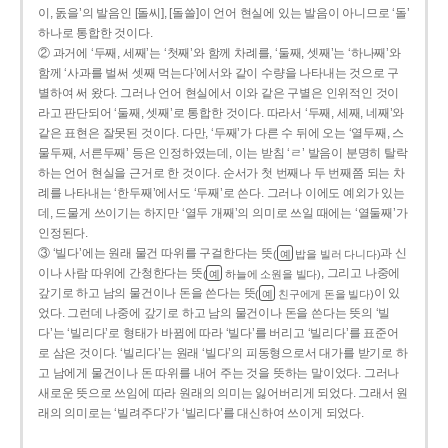
이, 돐을’의 발음인 [돌씨], [돌쓸]이 언어 현실에 있는 발음이 아니므로 ‘돌’
하나로 통합한 것이다.
② 과거에 ‘두째, 세째’는 ‘첫째’와 함께 차례를, ‘둘째, 셋째’는 ‘하나째’와
함께 ‘사과를 벌써 셋째 먹는다’에서와 같이 수량을 나타내는 것으로 구
별하여 써 왔다. 그러나 언어 현실에서 이와 같은 구별은 인위적인 것이
라고 판단되어 ‘둘째, 셋째’로 통합한 것이다. 따라서 ‘두째, 세째, 네째’와
같은 표현은 잘못된 것이다. 다만, ‘두째’가 다른 수 뒤에 오는 ‘열두째, 스
물두째, 서른두째’ 등은 인정하였는데, 이는 받침 ‘ㄹ’ 발음이 분명히 탈락
하는 언어 현실을 근거로 한 것이다. 순서가 첫 번째나 두 번째쯤 되는 차
례를 나타내는 ‘한두째’에서도 ‘두째’로 쓴다. 그러나 이에도 예외가 있는
데, 드물게 쓰이기는 하지만 ‘열두 개째’의 의미로 쓰일 때에는 ‘열둘째’가
인정된다.
③ ‘빌다’에는 원래 물건 따위를 구걸한다는 뜻
과 신
(
밥을 빌러 다니다)
예
이나 사람 따위에 간청한다는 뜻
, 그리고 나중에
(
하늘에 소원을 빌다)
예
갚기로 하고 남의 물건이나 돈을 쓴다는 뜻
이 있
(
친구에게 돈을 빌다)
예
었다. 그런데 나중에 갚기로 하고 남의 물건이나 돈을 쓴다는 뜻의 ‘빌
다’는 ‘빌리다’로 형태가 바뀜에 따라 ‘빌다’를 버리고 ‘빌리다’를 표준어
로 삼은 것이다. ‘빌리다’는 원래 ‘빌다’의 피동형으로서 대가를 받기로 하
고 남에게 물건이나 돈 따위를 내어 주는 것을 뜻하는 말이었다. 그러나
새로운 뜻으로 쓰임에 따라 원래의 의미는 잃어버리게 되었다. 그래서 원
래의 의미로는 ‘빌려주다’가 ‘빌리다’를 대신하여 쓰이게 되었다.