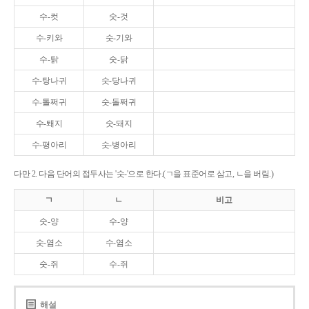
수-컷
숫-것
수-키와
숫-기와
수-탉
숫-닭
수-탕나귀
숫-당나귀
수-톨쩌귀
숫-돌쩌귀
수-퇘지
숫-돼지
수-평아리
숫-병아리
다만 2. 다음 단어의 접두사는 '숫-'으로 한다.(ㄱ을 표준어로 삼고, ㄴ을 버림.)
ㄱ
ㄴ
비고
숫-양
수-양
숫-염소
수-염소
숫-쥐
수-쥐
해설