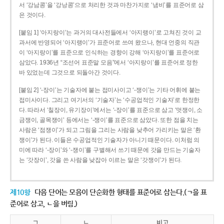
서 ‘강남콩’을 ‘강낭콩’으로 처리한 것과 마찬가지로 ‘냄비’를 표준어로 삼
은 것이다.
[붙임 1] ‘아지랑이’는 과거의 대사전들에서 ‘아지랭이’로 고쳐진 것이 교
과서에 반영되어 ‘아지랭이’가 표준어로 쓰여 왔으나, 현대 언중의 직관
이 ‘아지랑이’를 표준으로 인식하는 경향이 강해 ‘아지랑이’를 표준어로
삼았다. 1936년 “조선어 표준말 모음”에서 ‘아지랑이’를 표준어로 정한
바 있었는데 그것으로 되돌아간 것이다.
[붙임 2] ‘-장이’는 기술자에 붙는 접미사이고 ‘-쟁이’는 기타 어휘에 붙는
접미사이다. 그리고 여기서의 ‘기술자’는 ‘수공업적인 기술자’로 한정한
다. 따라서 ‘칠장이, 유기장이’에서는 ‘-장이’를 표준으로 삼고 ‘멋쟁이, 소
금쟁이, 골목쟁이’ 등에서는 ‘-쟁이’를 표준으로 삼았다. 또한 점을 치는
사람은 ‘점쟁이’가 되고 그림을 그리는 사람을 낮추어 가리키는 말은 ‘환
쟁이’가 된다. 이들은 수공업적인 기술자가 아니기 때문이다. 이처럼 의
미에 따라 ‘-장이’와 ‘-쟁이’를 구별해서 쓰기 때문에 갓을 만드는 기술자
는 ‘갓장이’, 갓을 쓴 사람을 낮잡아 이르는 말은 ‘갓쟁이’가 된다.
제10항
다음 단어는 모음이 단순화한 형태를 표준어로 삼는다.(ㄱ을 표
준어로 삼고, ㄴ을 버림.)
ㄱ
ㄴ
비고