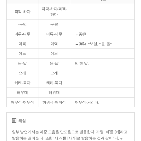
괴퍅-하다/괴팩-
괴팍-하다
하다
-구먼
-구면
미루-나무
미류-나무
←美柳~.
미륵
미력
←彌勒. ~보살, ~불, 돌~.
여느
여늬
온-달
왼-달
만 한 달.
으레
으례
케케-묵다
켸켸-묵다
허우대
허위대
허우적-허우적
허위적-허위적
허우적-거리다.
해설
일부 방언에서는 이중 모음을 단모음으로 발음한다. 가령 ‘벼’를 [베]라고
발음하는 일이 있다. 또한 ‘사과’를 [사가]로 발음하는 것과 같이 ‘ㅚ, ㅟ,