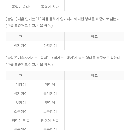
동댕이-치다
동당이-치다
[붙임 1] 다음 단어는 ‘ㅣ’ 역행 동화가 일어나지 아니한 형태를 표준어로 삼는다.
(ㄱ을 표준어로 삼고, ㄴ을 버림.)
ㄱ
ㄴ
비고
아지랑이
아지랭이
[붙임 2] 기술자에게는 ‘-장이’, 그 외에는 ‘-쟁이’가 붙는 형태를 표준어로 삼는다.
(ㄱ을 표준어로 삼고, ㄴ을 버림.)
ㄱ
ㄴ
비고
미장이
미쟁이
유기장이
유기쟁이
멋쟁이
멋장이
소금쟁이
소금장이
담쟁이-덩굴
담장이-덩굴
골목쟁이
골목장이