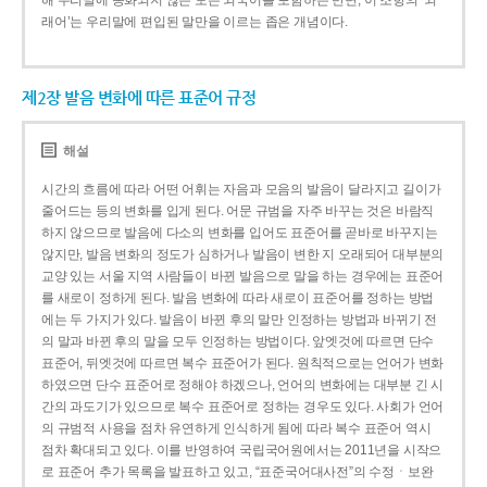
해 우리말에 동화되지 않은 모든 외국어를 포함하는 반면, 이 조항의 ‘외
래어’는 우리말에 편입된 말만을 이르는 좁은 개념이다.
제2장 발음 변화에 따른 표준어 규정
해설
시간의 흐름에 따라 어떤 어휘는 자음과 모음의 발음이 달라지고 길이가
줄어드는 등의 변화를 입게 된다. 어문 규범을 자주 바꾸는 것은 바람직
하지 않으므로 발음에 다소의 변화를 입어도 표준어를 곧바로 바꾸지는
않지만, 발음 변화의 정도가 심하거나 발음이 변한 지 오래되어 대부분의
교양 있는 서울 지역 사람들이 바뀐 발음으로 말을 하는 경우에는 표준어
를 새로이 정하게 된다. 발음 변화에 따라 새로이 표준어를 정하는 방법
에는 두 가지가 있다. 발음이 바뀐 후의 말만 인정하는 방법과 바뀌기 전
의 말과 바뀐 후의 말을 모두 인정하는 방법이다. 앞엣것에 따르면 단수
표준어, 뒤엣것에 따르면 복수 표준어가 된다. 원칙적으로는 언어가 변화
하였으면 단수 표준어로 정해야 하겠으나, 언어의 변화에는 대부분 긴 시
간의 과도기가 있으므로 복수 표준어로 정하는 경우도 있다. 사회가 언어
의 규범적 사용을 점차 유연하게 인식하게 됨에 따라 복수 표준어 역시
점차 확대되고 있다. 이를 반영하여 국립국어원에서는 2011년을 시작으
로 표준어 추가 목록을 발표하고 있고, “표준국어대사전”의 수정ㆍ보완