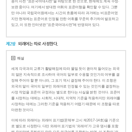
종이 사전 “표준국어대사전”을 바탕으로 한 것으로, 현재에도 계속 수정·
보완 중이다. 여기에서 방대한 어휘의 표준어형을 확인할 수 있다. 그뿐
만 아니라 국립국어원에서는 시간의 흐름에 따라 과거에는 비표준어였
지만 현재에는 표준어로 인정될 만한 어휘를 꾸준히 추가하여 발표하고
있고, 이 또한 인터넷판 “표준국어대사전”에 반영되어 있다.
제2항
외래어는 따로 사정한다.
해설
세계 각국과의 교류가 활발해짐에 따라 물밀 듯이 쏟아져 들어오는 외국
의 말은 지속적으로 조사하여 국어의 일부로 수용할 것인가의 여부를 결
정해 주어야 할 뿐 아니라, 그 표기 역시 결정해 주어야 한다. 이 조항은
외국의 말이 국어의 일부인 외래어로 인정될 수 있는 것인지를 결정하는
사정 작업을 표준어 규정과는 별도로 한다는 사실을 밝힌 것이다. 표준어
를 사정하는 데에는 사회적, 시대적, 지역적 기준을 적용하지만 외래어를
사정하는 데에는 그러한 기준을 적용하기 어렵기 때문에 이 조항을 따로
마련한 것이다.
이에 따라 외래어는 외래어 표기법(문체부 고시 제2017-14호)을 기준으
로 별도로 사정한다. 다만 외래어 표기법의 ‘외래어’가 고유 명사를 포함