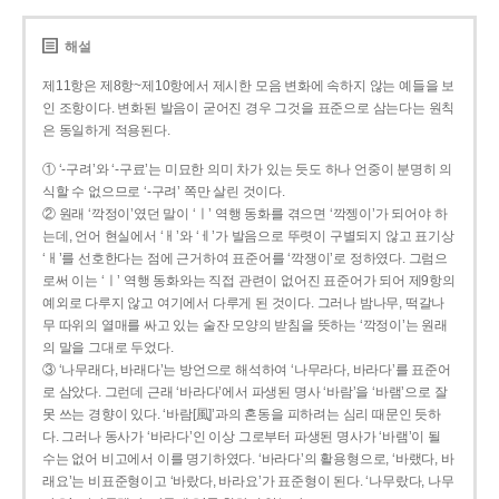
해설
제11항은 제8항~제10항에서 제시한 모음 변화에 속하지 않는 예들을 보
인 조항이다. 변화된 발음이 굳어진 경우 그것을 표준으로 삼는다는 원칙
은 동일하게 적용된다.
① ‘-구려’와 ‘-구료’는 미묘한 의미 차가 있는 듯도 하나 언중이 분명히 의
식할 수 없으므로 ‘-구려’ 쪽만 살린 것이다.
② 원래 ‘깍정이’였던 말이 ‘ㅣ’ 역행 동화를 겪으면 ‘깍젱이’가 되어야 하
는데, 언어 현실에서 ‘ㅐ’와 ‘ㅔ’가 발음으로 뚜렷이 구별되지 않고 표기상
‘ㅐ’를 선호한다는 점에 근거하여 표준어를 ‘깍쟁이’로 정하였다. 그럼으
로써 이는 ‘ㅣ’ 역행 동화와는 직접 관련이 없어진 표준어가 되어 제9항의
예외로 다루지 않고 여기에서 다루게 된 것이다. 그러나 밤나무, 떡갈나
무 따위의 열매를 싸고 있는 술잔 모양의 받침을 뜻하는 ‘깍정이’는 원래
의 말을 그대로 두었다.
③ ‘나무래다, 바래다’는 방언으로 해석하여 ‘나무라다, 바라다’를 표준어
로 삼았다. 그런데 근래 ‘바라다’에서 파생된 명사 ‘바람’을 ‘바램’으로 잘
못 쓰는 경향이 있다. ‘바람[風]’과의 혼동을 피하려는 심리 때문인 듯하
다. 그러나 동사가 ‘바라다’인 이상 그로부터 파생된 명사가 ‘바램’이 될
수는 없어 비고에서 이를 명기하였다. ‘바라다’의 활용형으로, ‘바랬다, 바
래요’는 비표준형이고 ‘바랐다, 바라요’가 표준형이 된다. ‘나무랐다, 나무