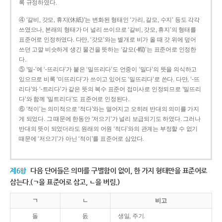
록 규정하였다.
④ ‘갈비, 갓모, 휴지(休紙)’는 변화된 형태인 ‘가리, 갈모, 수지’ 등도 각각
쓰였으나, 본래의 형태가 더 널리 쓰이므로 ‘갈비, 갓모, 휴지’의 형태를
표준어로 인정하였다. 다만, ‘갓모’와는 별개로 비가 올 때 갓 위에 덮어
쓰던 고깔 비슷하게 생긴 물건을 뜻하는 ‘갈모(-帽)’는 표준어로 인정한
다.
⑤ ‘밀-’에 ‘-뜨리다’가 붙은 ‘밀뜨리다’도 언중이 ‘밀다’의 뜻을 의식하고
있으므로 비록 ‘미뜨리다’가 쓰이고 있어도 ‘밀뜨리다’로 쓴다. 다만, ‘-뜨
리다’와 ‘-트리다’가 같은 뜻의 복수 표준어 접미사로 인정되므로 ‘밀뜨리
다’와 함께 ‘밀트리다’도 표준어로 인정된다.
⑥ ‘적이’는 의미적으로 ‘적다’와는 멀어지고 오히려 반대의 의미를 가지
게 되었다. 그 때문에 한동안 ‘저으기’가 널리 보급되기도 하였다. 그러나
반대의 뜻이 되었더라도 원래의 어원 ‘적다’와의 관계는 부정할 수 없기
때문에 ‘저으기’가 아닌 ‘적이’를 표준어로 삼았다.
제6항
다음 단어들은 의미를 구별함이 없이, 한 가지 형태만을 표준어로
삼는다.(ㄱ을 표준어로 삼고, ㄴ을 버림.)
ㄱ
ㄴ
비고
돌
돐
생일, 주기.