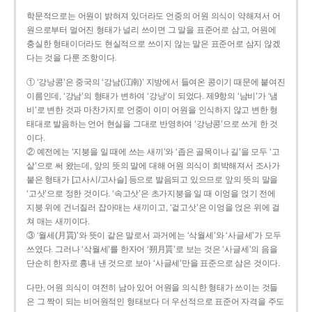
학문적으로는 어원이 밝혀져 있더라도 언중의 어원 의식이 약해져서 어
원으로부터 멀어진 형태가 널리 쓰이면 그 말을 표준어로 삼고, 어원에
충실한 형태이더라도 현실적으로 쓰이지 않는 말은 표준어로 삼지 않겠
다는 것을 다룬 조항이다.
① ‘강낭콩’은 중국의 ‘강남(江南)’ 지방에서 들여온 콩이기 때문에 붙여진
이름인데, ‘강남’의 형태가 변하여 ‘강낭’이 되었다. 제9항의 ‘남비’가 ‘냄
비’로 변한 것과 마찬가지로 언중이 이미 어원을 인식하지 않고 변한 형
태대로 발음하는 언어 현실을 그대로 반영하여 ‘강낭콩’으로 쓰게 한 것
이다.
② 예전에는 ‘지붕을 일 때에 쓰는 새끼’와 ‘좁은 골목이나 길’을 모두 ‘고
샅’으로 써 왔는데, 앞의 뜻의 말에 대해 어원 의식이 희박해져서 조사가
붙은 형태가 [고사시/고사슬] 등으로 발음되고 있으므로 앞의 뜻의 말을
‘고삿’으로 정한 것이다. ‘속고삿’은 초가지붕을 일 때 이엉을 얹기 전에
지붕 위에 건너질러 잡아매는 새끼이고, ‘겉고삿’은 이엉을 얹은 위에 걸
쳐 매는 새끼이다.
③ ‘월세(月貰)’와 뜻이 같은 말로서 과거에는 ‘삭월세’와 ‘사글세’가 모두
쓰였다. 그러나 ‘삭월세’를 한자어 ‘朔月貰’로 보는 것은 ‘사글세’의 음을
단순히 한자로 흉내 낸 것으로 보아 ‘사글세’만을 표준으로 삼은 것이다.
다만, 어원 의식이 여전히 남아 있어 어원을 의식한 형태가 쓰이는 것들
은 그 짝이 되는 비어원적인 형태보다 더 우선적으로 표준어 자격을 주도