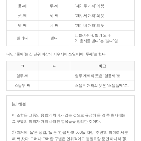
둘-째
두-째
‘제2, 두 개째’의 뜻.
셋-째
세-째
‘제3, 세 개째’의 뜻.
넷-째
네-째
‘제4, 네 개째’의 뜻.
1. 빌려주다, 빌려 오다.
빌리다
빌다
2. ‘용서를 빌다’는 ‘빌다’임.
다만, ‘둘째’는 십 단위 이상의 서수사에 쓰일 때에 ‘두째’로 한다.
ㄱ
ㄴ
비고
열두-째
열두 개째의 뜻은 ‘열둘째’로.
스물두-째
스물두 개째의 뜻은 ‘스물둘째’로.
해설
이 조항은 그동안 용법의 차이가 있는 것으로 규정해 온 것 중 현재에는
그 구별의 의의가 거의 사라진 항목들을 정리한 것이다.
① 과거에 ‘돌’은 생일, ‘돐’은 ‘한글 반포 500돐’처럼 ‘주년’의 의미로 세분
해 써 왔다. 그러나 그러한 구별은 인위적이고 불필요할 뿐만 아니라 ‘돐