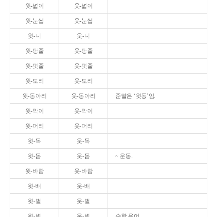
윗-넓이
웃-넓이
윗-눈썹
웃-눈썹
윗-니
웃-니
윗-당줄
웃-당줄
윗-덧줄
웃-덧줄
윗-도리
웃-도리
윗-동아리
웃-동아리
준말은 ‘윗동’임.
윗-막이
웃-막이
윗-머리
웃-머리
윗-목
웃-목
윗-몸
웃-몸
~ 운동.
윗-바람
웃-바람
윗-배
웃-배
윗-벌
웃-벌
윗-변
웃-변
수학 용어.