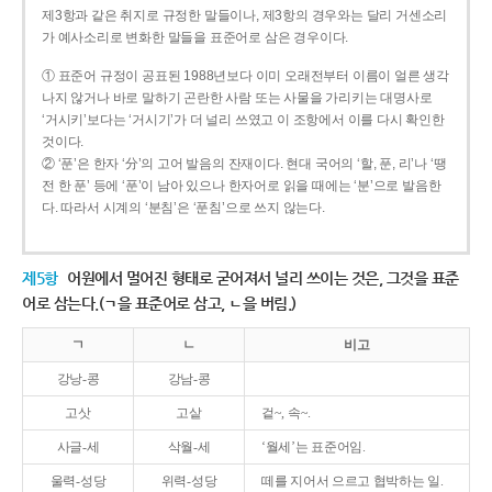
제3항과 같은 취지로 규정한 말들이나, 제3항의 경우와는 달리 거센소리
가 예사소리로 변화한 말들을 표준어로 삼은 경우이다.
① 표준어 규정이 공표된 1988년보다 이미 오래전부터 이름이 얼른 생각
나지 않거나 바로 말하기 곤란한 사람 또는 사물을 가리키는 대명사로
‘거시키’보다는 ‘거시기’가 더 널리 쓰였고 이 조항에서 이를 다시 확인한
것이다.
② ‘푼’은 한자 ‘分’의 고어 발음의 잔재이다. 현대 국어의 ‘할, 푼, 리’나 ‘땡
전 한 푼’ 등에 ‘푼’이 남아 있으나 한자어로 읽을 때에는 ‘분’으로 발음한
다. 따라서 시계의 ‘분침’은 ‘푼침’으로 쓰지 않는다.
제5항
어원에서 멀어진 형태로 굳어져서 널리 쓰이는 것은, 그것을 표준
어로 삼는다.(ㄱ을 표준어로 삼고, ㄴ을 버림.)
ㄱ
ㄴ
비고
강낭-콩
강남-콩
고삿
고샅
겉~, 속~.
사글-세
삭월-세
‘월세’는 표준어임.
울력-성당
위력-성당
떼를 지어서 으르고 협박하는 일.