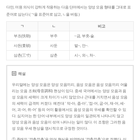
다만, 어원 의식이 강하게 작용하는 다음 단어에서는 양성 모음 형태를 그대로 표
준어로 삼는다.(ㄱ을 표준어로 삼고, ㄴ을 버림.)
ㄱ
ㄴ
비고
부조(扶助)
부주
~금, 부좃-술.
사돈(査頓)
사둔
밭~, 안~.
삼촌(三寸)
삼춘
시~, 외~, 처~.
해설
우리말에는 양성 모음은 양성 모음끼리, 음성 모음은 음성 모음끼리 어울
리는 모음 조화(母音調和) 현상이 있다. 중세 국어에서는 양성 모음과 음
성 모음의 세력이 크게 차이가 나지 않았으나 근대를 거치면서 음성 모음
의 세력이 급격히 커졌다. 예컨대 ‘ 막-아, 좁-아’, ‘접-어, 굽-어, 재-어, 세-
어, 괴-어, 쥐-어’ 등의 어미 활용에서도 음성 모음의 우세를 확인할 수 있
다. 심지어는 한 단어 내부에서도 양성 모음이 일관되게 나타나지 않고
양성 모음과 음성 모음이 섞여 나타나는 일이 많다. 이 조항은 그러한 음
성 모음 우세 현상을 명시적으로 규정한 것이다.
① 종래의 ‘깡총깡총’은 언어 현실을 반영하여 ‘깡충깡충’으로 정했다. 이