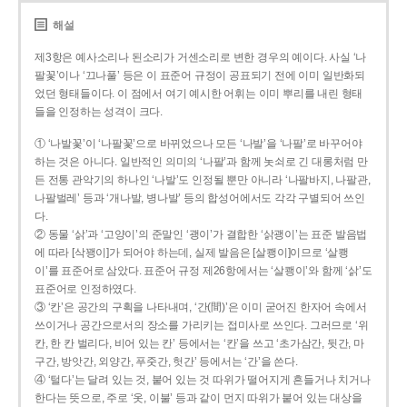
해설
제3항은 예사소리나 된소리가 거센소리로 변한 경우의 예이다. 사실 ‘나
팔꽃’이나 ‘끄나풀’ 등은 이 표준어 규정이 공표되기 전에 이미 일반화되
었던 형태들이다. 이 점에서 여기 예시한 어휘는 이미 뿌리를 내린 형태
들을 인정하는 성격이 크다.
① ‘나발꽃’이 ‘나팔꽃’으로 바뀌었으나 모든 ‘나발’을 ‘나팔’로 바꾸어야
하는 것은 아니다. 일반적인 의미의 ‘나팔’과 함께 놋쇠로 긴 대롱처럼 만
든 전통 관악기의 하나인 ‘나발’도 인정될 뿐만 아니라 ‘나팔바지, 나팔관,
나팔벌레’ 등과 ‘개나발, 병나발’ 등의 합성어에서도 각각 구별되어 쓰인
다.
② 동물 ‘삵’과 ‘고양이’의 준말인 ‘괭이’가 결합한 ‘삵괭이’는 표준 발음법
에 따라 [삭꽹이]가 되어야 하는데, 실제 발음은 [살쾡이]이므로 ‘살쾡
이’를 표준어로 삼았다. 표준어 규정 제26항에서는 ‘살쾡이’와 함께 ‘삵’도
표준어로 인정하였다.
③ ‘칸’은 공간의 구획을 나타내며, ‘간(間)’은 이미 굳어진 한자어 속에서
쓰이거나 공간으로서의 장소를 가리키는 접미사로 쓰인다. 그러므로 ‘위
칸, 한 칸 벌리다, 비어 있는 칸’ 등에서는 ‘칸’을 쓰고 ‘초가삼간, 뒷간, 마
구간, 방앗간, 외양간, 푸줏간, 헛간’ 등에서는 ‘간’을 쓴다.
④ ‘털다’는 달려 있는 것, 붙어 있는 것 따위가 떨어지게 흔들거나 치거나
한다는 뜻으로, 주로 ‘옷, 이불’ 등과 같이 먼지 따위가 붙어 있는 대상을