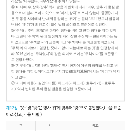
라요’도 ‘나무랬다, 나무래요’를 취하지 않는다.
④ ‘미시/미수, 상치/상추’ 역시 발음의 변화에 따라 ‘미수, 상추’가 현실 발
음으로 더 널리 쓰이고 있으므로 ‘미시, 상치’로 쓰지 않는다. 종(種)이 다
른 두 동물 사이에서 난 새끼를 말하는 ‘튀기’는 원래 ‘트기’였으나 발음이
변하여 ‘튀기’가 되었고 이 말이 널리 쓰이므로 표준어로 삼았다.
⑤ ‘주책(←주착, 主着)’은 한자어 형태를 버리고 변한 형태를 취한 것이
다. 그런데 ‘주착’이 원래 일정하게 자리 잡힌 주장이나 판단력이라는 뜻
이었으므로 ‘주책없다’가 표준어이고 ‘주책이다’는 비표준형이었으나,
‘주책’의 의미로서 ‘일정한 줏대가 없이 되는대로 하는 짓’을 인정함에 따
라 2016년에는 ‘주책없다’와 같은 의미로 쓰이는 ‘주책이다’를 표준형으
로 인정하였다.
⑥ ‘지루하다(←지리하다, 支離--)’ 역시 한자어 어원의 형태를 버리고 변
한 형태를 취한 것이다. 그러나 ‘지리멸렬(支離滅裂)’에서는 ‘지리’가 유지
되고 있다.
⑦ ‘시러베아들(←실업의아들), 허드레(←허드래), 호루라기(←호루루
기)’ 역시 변화된 후의 현실 발음을 반영한 표준어이다.
제12항
‘웃-’ 및 ‘윗-’은 명사 ‘위’에 맞추어 ‘윗-’으로 통일한다.(ㄱ을 표준
어로 삼고, ㄴ을 버림.)
ㄱ
ㄴ
비고