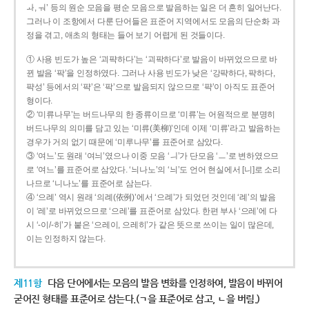
ㅘ, ㅝ’ 등의 원순 모음을 평순 모음으로 발음하는 일은 더 흔히 일어난다.
그러나 이 조항에서 다룬 단어들은 표준어 지역에서도 모음의 단순화 과
정을 겪고, 애초의 형태는 들어 보기 어렵게 된 것들이다.
① 사용 빈도가 높은 ‘괴퍅하다’는 ‘괴팍하다’로 발음이 바뀌었으므로 바
뀐 발음 ‘팍’을 인정하였다. 그러나 사용 빈도가 낮은 ‘강퍅하다, 퍅하다,
퍅성’ 등에서의 ‘퍅’은 ‘팍’으로 발음되지 않으므로 ‘퍅’이 아직도 표준어
형이다.
② ‘미류나무’는 버드나무의 한 종류이므로 ‘미류’는 어원적으로 분명히
버드나무의 의미를 담고 있는 ‘미류(美柳)’인데 이제 ‘미류’라고 발음하는
경우가 거의 없기 때문에 ‘미루나무’를 표준어로 삼았다.
③ ‘여느’도 원래 ‘여늬’였으나 이중 모음 ‘ㅢ’가 단모음 ‘ㅡ’로 변하였으므
로 ‘여느’를 표준어로 삼았다. ‘늬나노’의 ‘늬’도 언어 현실에서 [니]로 소리
나므로 ‘니나노’를 표준어로 삼는다.
④ ‘으례’ 역시 원래 ‘의례(依例)’에서 ‘으례’가 되었던 것인데 ‘례’의 발음
이 ‘레’로 바뀌었으므로 ‘으레’를 표준어로 삼았다. 한편 부사 ‘으레’에 다
시 ‘-이/-히’가 붙은 ‘으레이, 으레히’가 같은 뜻으로 쓰이는 일이 많은데,
이는 인정하지 않는다.
제11항
다음 단어에서는 모음의 발음 변화를 인정하여, 발음이 바뀌어
굳어진 형태를 표준어로 삼는다.(ㄱ을 표준어로 삼고, ㄴ을 버림.)