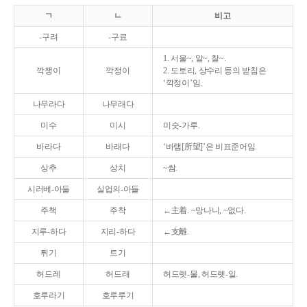
ㄱ
ㄴ
비고
-구려
-구료
1. 서울~, 알~, 찰~.
깍쟁이
깍정이
2. 도토리, 상수리 등의 받침은
‘깍정이’임.
나무라다
나무래다
미수
미시
미숫-가루.
바라다
바래다
‘바램[所望]’은 비표준어임.
상추
상치
~쌈.
시러베-아들
실업의-아들
주책
주착
←主着. ~망나니, ~없다.
지루-하다
지리-하다
←支離.
튀기
트기
허드레
허드래
허드렛-물, 허드렛-일.
호루라기
호루루기