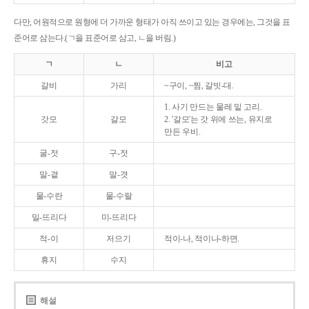
다만, 어원적으로 원형에 더 가까운 형태가 아직 쓰이고 있는 경우에는, 그것을 표
준어로 삼는다.(ㄱ을 표준어로 삼고, ㄴ을 버림.)
ㄱ
ㄴ
비고
갈비
가리
~구이, ~찜, 갈빗-대.
1. 사기 만드는 물레 밑 고리.
갓모
갈모
2. '갈모'는 갓 위에 쓰는, 유지로
만든 우비.
굴-젓
구-젓
말-곁
말-겻
물-수란
물-수랄
밀-뜨리다
미-뜨리다
적-이
저으기
적이-나, 적이나-하면.
휴지
수지
해설