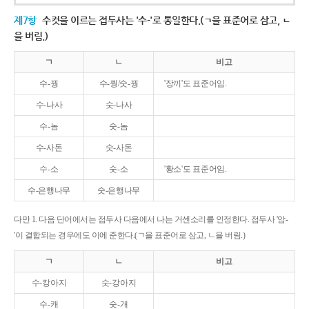
제7항
수컷을 이르는 접두사는 '수-'로 통일한다.(ㄱ을 표준어로 삼고, ㄴ
을 버림.)
ㄱ
ㄴ
비고
수-꿩
수-퀑/숫-꿩
'장끼'도 표준어임.
수-나사
숫-나사
수-놈
숫-놈
수-사돈
숫-사돈
수-소
숫-소
'황소'도 표준어임.
수-은행나무
숫-은행나무
다만 1. 다음 단어에서는 접두사 다음에서 나는 거센소리를 인정한다. 접두사 '암-
'이 결합되는 경우에도 이에 준한다.(ㄱ을 표준어로 삼고, ㄴ을 버림.)
ㄱ
ㄴ
비고
수-캉아지
숫-강아지
수-캐
숫-개