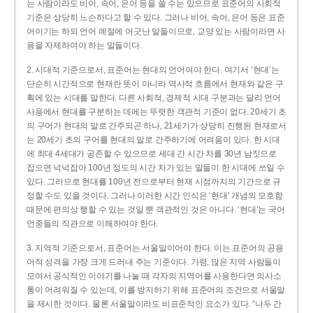
는 사람이라도 비어, 속어, 은어 등을 쓸 수는 있으므로 표준어의 사회적
기준은 상당히 느슨하다고 할 수 있다. 그러나 비어, 속어, 은어 등은 표준
어이기는 하되 언어 예절에 어긋난 말들이므로, 교양 있는 사람이라면 사
용을 자제하여야 하는 말들이다.
2. 시대적 기준으로서, 표준어는 현대의 언어여야 한다. 여기서 ‘현대’는
단순히 시간적으로 현재란 뜻이 아니라 역사적 흐름에서 현재와 같은 구
획에 있는 시대를 말한다. 다른 사회적, 경제적 시대 구분과는 달리 언어
사용에서 현대를 구분하는 데에는 뚜렷한 객관적 기준이 없다. 20세기 초
의 구어가 현대의 말로 간주되곤 하나, 21세기가 상당히 진행된 현재로서
는 20세기 초의 구어를 현대의 말로 간주하기에 어려움이 있다. 한 시대
에 최대 4세대가 공존할 수 있으므로 세대 간 시간 차를 30년 남짓으로
잡으면 넉넉잡아 100년 정도의 시간 차가 있는 말들이 한 시대에 쓰일 수
있다. 그러므로 현대를 100년 전으로부터 현재 시점까지의 기간으로 규
정할 수도 있을 것이다. 그러나 이러한 시간 인식은 ‘현대’ 개념의 모호함
때문에 편의상 행할 수 있는 것일 뿐 객관적인 것은 아니다. ‘현대’는 국어
언중들의 직관으로 이해하여야 한다.
3. 지역적 기준으로서, 표준어는 서울말이어야 한다. 이는 표준어의 공용
어적 성격을 가장 크게 드러내 주는 기준이다. 가령, 많은 지역 사람들이
모여서 공식적인 이야기를 나눌 때 각자의 지역어를 사용한다면 의사소
통이 어려워질 수 있는데, 이를 방지하기 위해 표준어의 조건으로 서울말
을 제시한 것이다. 물론 서울말이라도 비표준적인 요소가 있다. “나두 간