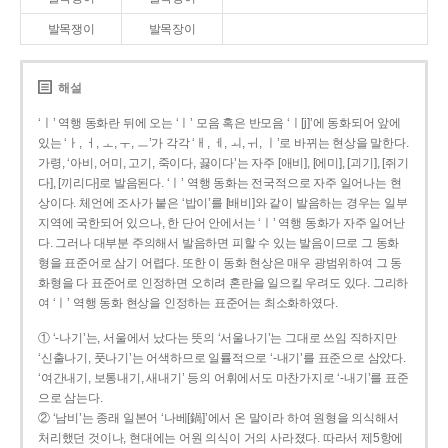
발목쟁이
발목장이
해설
‘ㅣ’ 역행 동화란 뒤에 오는 ‘ㅣ’ 모음 혹은 반모음 ‘ㅣ[j]’에 동화되어 앞에
있는 ‘ㅏ, ㅓ, ㅗ, ㅜ, ㅡ’가 각각 ‘ㅐ, ㅔ, ㅚ, ㅟ, ㅣ’로 바뀌는 현상을 말한다.
가령, ‘아비, 어미, 고기, 죽이다, 끓이다’는 자주 [애비], [에미], [괴기], [쥐기
다], [끼리다]로 발음된다. ‘ㅣ’ 역행 동화는 전국적으로 자주 일어나는 현
상이다. 체언에 조사가 붙은 ‘밥이’를 [배비]와 같이 발음하는 경우는 일부
지역에 국한되어 있으나, 한 단어 안에서는 ‘ㅣ’ 역행 동화가 자주 일어난
다. 그러나 대부분 주의해서 발음하면 피할 수 있는 발음이므로 그 동화
형을 표준어로 삼기 어렵다. 또한 이 동화 현상은 매우 광범위하여 그 동
화형을 다 표준어로 인정하면 오히려 혼란을 일으킬 우려도 있다. 그리하
여 ‘ㅣ’ 역행 동화 현상을 인정하는 표준어는 최소화하였다.
① ‘-나기’는, 서울에서 났다는 뜻의 ‘서울나기’는 그대로 쓰임 직하지만
‘신출나기, 풋나기’는 어색하므로 일률적으로 ‘-내기’를 표준으로 삼았다.
‘여간내기, 보통내기, 새내기’ 등의 어휘에서도 마찬가지로 ‘-내기’를 표준
으로 삼는다.
② ‘남비’는 종래 일본어 ‘나베[鍋]’에서 온 말이라 하여 원형을 의식해서
처리했던 것이나, 현대에는 어원 의식이 거의 사라졌다. 따라서 제5항에