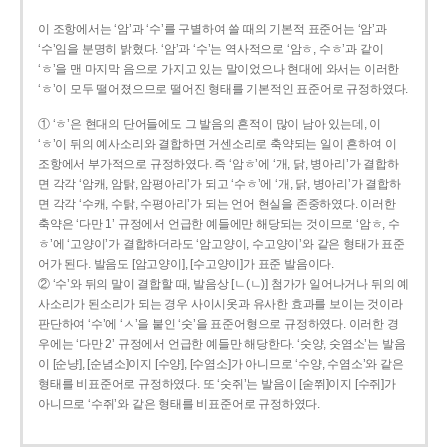
이 조항에서는 ‘암’과 ‘수’를 구별하여 쓸 때의 기본적 표준어는 ‘암’과
‘수’임을 분명히 밝혔다. ‘암’과 ‘수’는 역사적으로 ‘암ㅎ, 수ㅎ’과 같이
‘ㅎ’을 맨 마지막 음으로 가지고 있는 말이었으나 현대에 와서는 이러한
‘ㅎ’이 모두 떨어졌으므로 떨어진 형태를 기본적인 표준어로 규정하였다.
① ‘ㅎ’은 현대의 단어들에도 그 발음의 흔적이 많이 남아 있는데, 이
‘ㅎ’이 뒤의 예사소리와 결합하면 거센소리로 축약되는 일이 흔하여 이
조항에서 부가적으로 규정하였다. 즉 ‘암ㅎ’에 ‘개, 닭, 병아리’가 결합하
면 각각 ‘암캐, 암탉, 암평아리’가 되고 ‘수ㅎ’에 ‘개, 닭, 병아리’가 결합하
면 각각 ‘수캐, 수탉, 수평아리’가 되는 언어 현실을 존중하였다. 이러한
축약은 ‘다만 1’ 규정에서 언급한 예들에만 해당되는 것이므로 ‘암ㅎ, 수
ㅎ’에 ‘고양이’가 결합하더라도 ‘암고양이, 수고양이’와 같은 형태가 표준
어가 된다. 발음도 [암고양이], [수고양이]가 표준 발음이다.
② ‘수’와 뒤의 말이 결합할 때, 발음상 [ㄴ(ㄴ)] 첨가가 일어나거나 뒤의 예
사소리가 된소리가 되는 경우 사이시옷과 유사한 효과를 보이는 것이라
판단하여 ‘수’에 ‘ㅅ’을 붙인 ‘숫’을 표준어형으로 규정하였다. 이러한 경
우에는 ‘다만 2’ 규정에서 언급한 예들만 해당한다. ‘숫양, 숫염소’는 발음
이 [순냥], [순념소]이지 [수양], [수염소]가 아니므로 ‘수양, 수염소’와 같은
형태를 비표준어로 규정하였다. 또 ‘숫쥐’는 발음이 [숟쮜]이지 [수쥐]가
아니므로 ‘수쥐’와 같은 형태를 비표준어로 규정하였다.