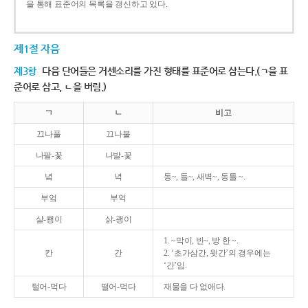
을 통해 표준어의 목록을 갱신하고 있다.
제1절 자음
제3항
다음 단어들은 거센소리를 가진 형태를 표준어로 삼는다.(ㄱ을 표
준어로 삼고, ㄴ을 버림.)
ㄱ
ㄴ
비고
끄나풀
끄나불
나팔-꽃
나발-꽃
녘
녁
동~, 들~, 새벽~, 동틀 ~.
부엌
부억
살-쾡이
삵-괭이
1. ~막이, 빈~, 방 한 ~.
칸
간
2. ‘초가삼간, 윗간’의 경우에는
‘간’임.
털어-먹다
떨어-먹다
재물을 다 없애다.