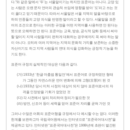
다.”와 같은 말에서 ‘두’는 서울말이기는 하지만 표준어는 아니다. 교양 있
는 사람은 오랜 문자 언어의 관습적 쓰임에 영향을 받아 ‘도’라고 쓰는 것
이 옳다고 믿기 때문이다. 따라서 서울말은 서울 지역의 말을 바탕으로
하되 언중들의 교양 의식을 반영한 말이라고 할 수 있다. 서울말을 표준
어의 조건으로 한다는 이러한 규정을 어떤 지역어를 사용하면 안 된다는
뜻으로 오해하면 안 된다. 표준어는 교육, 방송, 공식적 담화 등에서 써야
할 말이지 지역 사람들끼리 편하게 대화하는 경우에까지 꼭 써야 하는 말
이 아니다. 오히려 여러 지역어는 지역의 문화적 가치를 보존하는 소중한
자산이기도 하고 지역 사람들의 연대 의식을 강화하는 긍정적 기능을 하
기도 한다.
표준어 규정의 실제적인 대상은 다음과 같다.
(가) 1933년 ‘한글 마춤법 통일안’에서 표준어로 규정하였던 형태
가 그동안 자연스러운 언어 변화에 의해 고형(古形)이 된 것
(나) 1933년 당시 미처 사정의 대상이 되지 않아 표준어로서의 자
격을 인정받을 기회가 없었던 것
(다) 각 사전에서 달리 처리하여 정리가 필요한 것
(라) 방언, 신조어 등이 세력을 얻어 표준어 자리를 굳혀 가던 것
그러나 수많은 어휘의 표준어형을 규정에서 다 예시할 수는 없다. 이러한
한계를 보완하고자 국립국어원에서는 인터넷으로 “표준국어대사전”을
제공하고 있다. 인터넷판 “표준국어대사전”은 1999년에 초판이 발간된