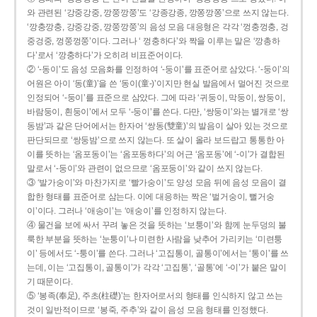
와 관련된 ‘강중강중, 깡쭝깡쭝’도 ‘강종강종, 깡쫑깡쫑’으로 쓰지 않는다.
‘깡충깡충, 강중강중, 깡쭝깡쭝’의 음성 모음 대응형은 각각 ‘껑충껑충, 겅
중겅중, 껑쭝껑쭝’이다. 그러나 ‘ 껑충하다’와 짝을 이루는 말은 ‘깡총하
다’로서 ‘깡충하다’가 오히려 비표준어이다.
② ‘-동이’도 음성 모음화를 인정하여 ‘-둥이’를 표준어로 삼았다. ‘-둥이’의
어원은 아이 ‘동(童)’을 쓴 ‘동이(童-)’이지만 현실 발음에서 멀어진 것으로
인정되어 ‘-둥이’를 표준으로 삼았다. 그에 따라 ‘귀둥이, 막둥이, 쌍둥이,
바람둥이, 흰둥이’에서 모두 ‘-둥이’를 쓴다. 다만, ‘쌍둥이’와는 별개로 ‘쌍
동밤’과 같은 단어에서는 한자어 ‘쌍동(雙童)’의 발음이 살아 있는 것으로
판단되므로 ‘쌍둥밤’으로 쓰지 않는다. 또 살이 올라 보드랍고 통통한 아
이를 뜻하는 ‘옴포동이’는 ‘옴포동하다’의 어근 ‘옴포동’에 ‘-이’가 결합된
말로서 ‘-둥이’와 관련이 없으므로 ‘옴포둥이’와 같이 쓰지 않는다.
③ ‘발가숭이’와 마찬가지로 ‘빨가숭이’도 양성 모음 뒤에 음성 모음이 결
합한 형태를 표준어로 삼는다. 이에 대응하는 짝은 ‘벌거숭이, 뻘거숭
이’이다. 그러나 ‘애송이’는 ‘애숭이’를 인정하지 않는다.
④ 물건을 보에 싸서 꾸려 놓은 것을 뜻하는 ‘보퉁이’와 함께 눈두덩의 불
룩한 부분을 뜻하는 ‘눈퉁이’나 미련한 사람을 낮추어 가리키는 ‘미련퉁
이’ 등에서도 ‘-퉁이’를 쓴다. 그러나 ‘고집통이, 골통이’에서는 ‘통이’를 쓰
는데, 이는 ‘고집통이, 골통이’가 각각 ‘고집통’, ‘골통’에 ‘-이’가 붙은 말이
기 때문이다.
⑤ ‘봉족(奉足), 주초(柱礎)’는 한자어로서의 형태를 인식하지 않고 쓰는
것이 일반적이므로 ‘봉죽, 주추’와 같이 음성 모음 형태를 인정했다.