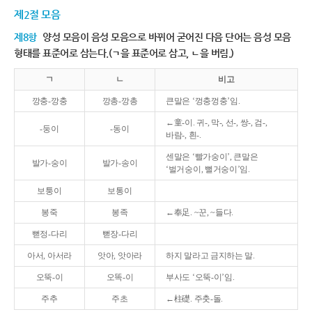
제2절 모음
제8항
양성 모음이 음성 모음으로 바뀌어 굳어진 다음 단어는 음성 모음
형태를 표준어로 삼는다.(ㄱ을 표준어로 삼고, ㄴ을 버림.)
ㄱ
ㄴ
비고
깡충-깡충
깡총-깡총
큰말은 ‘껑충껑충’임.
←童-이. 귀-, 막-, 선-, 쌍-, 검-,
-둥이
-동이
바람-, 흰-.
센말은 ‘빨가숭이’, 큰말은
발가-숭이
발가-송이
‘벌거숭이, 뻘거숭이’임.
보퉁이
보통이
봉죽
봉족
←奉足. ~꾼, ~들다.
뻗정-다리
뻗장-다리
아서, 아서라
앗아, 앗아라
하지 말라고 금지하는 말.
오뚝-이
오똑-이
부사도 ‘오뚝-이’임.
주추
주초
←柱礎. 주춧-돌.