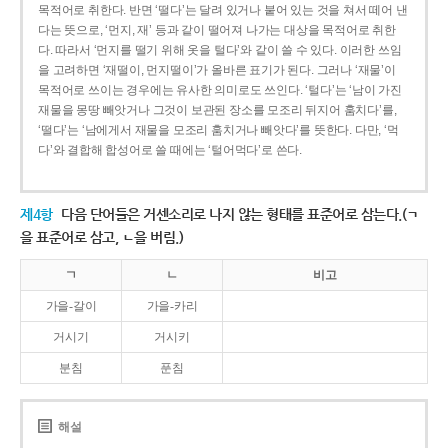
목적어로 취한다. 반면 ‘떨다’는 달려 있거나 붙어 있는 것을 쳐서 떼어 낸
다는 뜻으로, ‘먼지, 재’ 등과 같이 떨어져 나가는 대상을 목적어로 취한
다. 따라서 ‘먼지를 떨기 위해 옷을 털다’와 같이 쓸 수 있다. 이러한 쓰임
을 고려하면 ‘재떨이, 먼지떨이’가 올바른 표기가 된다. 그러나 ‘재물’이
목적어로 쓰이는 경우에는 유사한 의미로도 쓰인다. ‘털다’는 ‘남이 가진
재물을 몽땅 빼앗거나 그것이 보관된 장소를 모조리 뒤지어 훔치다’를,
‘떨다’는 ‘남에게서 재물을 모조리 훔치거나 빼앗다’를 뜻한다. 다만, ‘먹
다’와 결합해 합성어로 쓸 때에는 ‘털어먹다’로 쓴다.
제4항
다음 단어들은 거센소리로 나지 않는 형태를 표준어로 삼는다.(ㄱ
을 표준어로 삼고, ㄴ을 버림.)
ㄱ
ㄴ
비고
가을-갈이
가을-카리
거시기
거시키
분침
푼침
해설