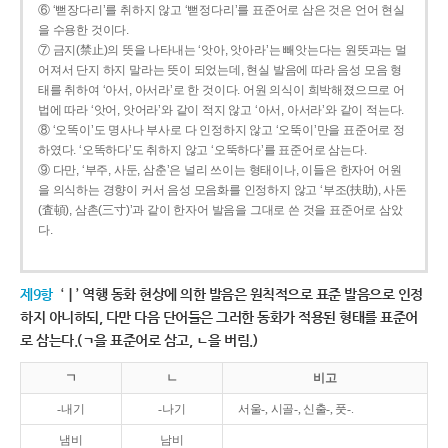
⑥ ‘뻗장다리’를 취하지 않고 ‘뻗정다리’를 표준어로 삼은 것은 언어 현실
을 수용한 것이다.
⑦ 금지(禁止)의 뜻을 나타내는 ‘앗아, 앗아라’는 빼앗는다는 원뜻과는 멀
어져서 단지 하지 말라는 뜻이 되었는데, 현실 발음에 따라 음성 모음 형
태를 취하여 ‘아서, 아서라’로 한 것이다. 어원 의식이 희박해졌으므로 어
법에 따라 ‘앗어, 앗어라’와 같이 적지 않고 ‘아서, 아서라’와 같이 적는다.
⑧ ‘오똑이’도 명사나 부사로 다 인정하지 않고 ‘오뚝이’만을 표준어로 정
하였다. ‘오똑하다’도 취하지 않고 ‘오뚝하다’를 표준어로 삼는다.
⑨ 다만, ‘부주, 사둔, 삼춘’은 널리 쓰이는 형태이나, 이들은 한자어 어원
을 의식하는 경향이 커서 음성 모음화를 인정하지 않고 ‘부조(扶助), 사돈
(査頓), 삼촌(三寸)’과 같이 한자어 발음을 그대로 쓴 것을 표준어로 삼았
다.
제9항
‘ㅣ’ 역행 동화 현상에 의한 발음은 원칙적으로 표준 발음으로 인정
하지 아니하되, 다만 다음 단어들은 그러한 동화가 적용된 형태를 표준어
로 삼는다.(ㄱ을 표준어로 삼고, ㄴ을 버림.)
ㄱ
ㄴ
비고
-내기
-나기
서울-, 시골-, 신출-, 풋-.
냄비
남비