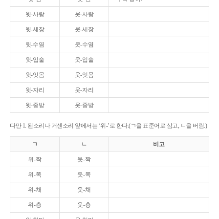
윗-사랑
웃-사랑
윗-세장
웃-세장
윗-수염
웃-수염
윗-입술
웃-입술
윗-잇몸
웃-잇몸
윗-자리
웃-자리
윗-중방
웃-중방
다만 1. 된소리나 거센소리 앞에서는 ‘위-’로 한다.(ㄱ을 표준어로 삼고, ㄴ을 버림.)
ㄱ
ㄴ
비고
위-짝
웃-짝
위-쪽
웃-쪽
위-채
웃-채
위-층
웃-층