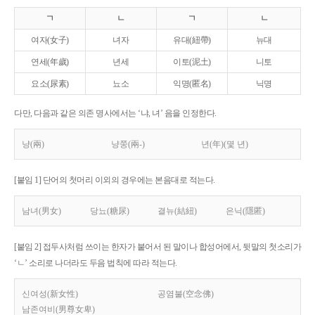
ㄱ
ㄴ
ㄱ
ㄴ
여자(女子)
녀자
유대(紐帶)
뉴대
연세(年歲)
년세
이토(泥土)
니토
요소(尿素)
뇨소
익명(匿名)
닉명
다만, 다음과 같은 의존 명사에서는 ‘냐, 녀’ 음을 인정한다.
냥(兩)
냥쭝(兩-)
년(年)(몇 년)
[붙임 1] 단어의 첫머리 이외의 경우에는 본음대로 적는다.
남녀(男女)
당뇨(糖尿)
결뉴(結紐)
은닉(隱匿)
[붙임 2] 접두사처럼 쓰이는 한자가 붙어서 된 말이나 합성어에서, 뒷말의 첫소리가
‘ㄴ’ 소리로 나더라도 두음 법칙에 따라 적는다.
신여성(新女性)
공염불(空念佛)
남존여비(男尊女卑)