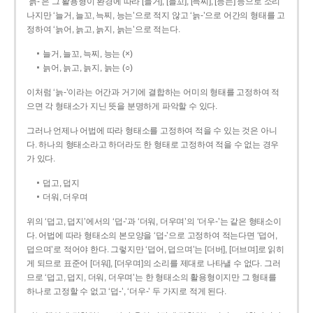
‘늙-’은 그 활용형이 환경에 따라 [늘거], [늘꼬], [늑찌], [능는] 등으로 소리
나지만 ‘늘거, 늘꼬, 늑찌, 능는’으로 적지 않고 ‘늙-’으로 어간의 형태를 고
정하여 ‘늙어, 늙고, 늙지, 늙는’으로 적는다.
늘거, 늘꼬, 늑찌, 능는 (×)
늙어, 늙고, 늙지, 늙는 (○)
이처럼 ‘늙-­’이라는 어간과 거기에 결합하는 어미의 형태를 고정하여 적
으면 각 형태소가 지닌 뜻을 분명하게 파악할 수 있다.
그러나 언제나 어법에 따라 형태소를 고정하여 적을 수 있는 것은 아니
다. 하나의 형태소라고 하더라도 한 형태로 고정하여 적을 수 없는 경우
가 있다.
덥고, 덥지
더워, 더우며
위의 ‘덥고, 덥지’에서의 ‘덥-­’과 ‘더워, 더우며’의 ‘더우-­’는 같은 형태소이
다. 어법에 따라 형태소의 본모양을 ‘덥-­’으로 고정하여 적는다면 ‘덥어,
덥으며’로 적어야 한다. 그렇지만 ‘덥어, 덥으며’는 [더버], [더브며]로 읽히
게 되므로 표준어 [더워], [더우며]의 소리를 제대로 나타낼 수 없다. 그러
므로 ‘덥고, 덥지, 더워, 더우며’는 한 형태소의 활용형이지만 그 형태를
하나로 고정할 수 없고 ‘덥-’, ‘더우-’ 두 가지로 적게 된다.