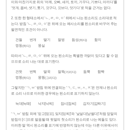
이와 마찬가지로 위의 ‘어깨, 오빠, 새끼, 토끼, 가꾸다, 기쁘다, 아끼다’를
‘엇개, 옵바, 샛기, 톳기, 갓구다, 깃브다, 앗기다’로 적을 근거는 없다.
2. 또한 한 형태소에서 ‘ㄴ, ㄹ, ㅁ, ㅇ’ 뒤에서 나는 된소리도 소리대로 적
는다. 받침 ‘ㄴ, ㄹ, ㅁ, ㅇ’은 뒤에 오는 예사소리를 된소리로 바꾸어 주는
필연적인 조건이 아니다.
건들
번개
딸기
절벙
듬성
함지
(하다)
껑둥
뭉실
(하다)
따라서 ‘ㄴ, ㄹ, ㅁ, ㅇ’ 뒤에 오는 된소리는 특별한 까닭이 있다고 할 수 없
으므로 소리 나는 대로 표기한다.
건뜻
번쩍
딸꾹
절뚝
듬뿍
함빡
(거리다)
껑뚱
뭉뚱
(하다)
(그리다)
그렇지만 ‘ㄱ, ㅂ’ 받침 뒤에 연결되는 ‘ㄱ, ㄷ, ㅂ, ㅅ, ㅈ’은 언제나 된소리
로 소리 나므로 이러한 경우에는 된소리로 표기하지 않는다.
늑대[늑때]
낙지[낙찌]
접시[접씨]
갑자기[갑짜기]
‘ㄱ, ㅂ’ 받침 외에 ‘믿고[믿꼬], 잊지[읻찌]’와 ‘낯설다[낟썰다]’처럼 앞말의
받침이 [ㄷ]으로 발음될 때 뒷말의 첫소리가 된소리로 나는 예들도 있다.
이러한 말 역시 된소리를 표기에 반영하지 않는데 이는 다른 이유에서이