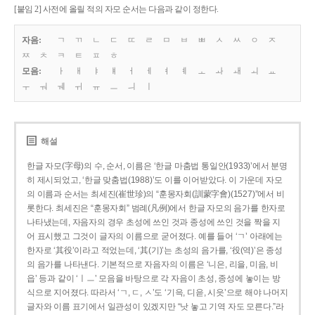
[붙임 2] 사전에 올릴 적의 자모 순서는 다음과 같이 정한다.
자음:
ㄱ
ㄲ
ㄴ
ㄷ
ㄸ
ㄹ
ㅁ
ㅂ
ㅃ
ㅅ
ㅆ
ㅇ
ㅈ
ㅉ
ㅊ
ㅋ
ㅌ
ㅍ
ㅎ
모음:
ㅏ
ㅐ
ㅑ
ㅒ
ㅓ
ㅔ
ㅕ
ㅖ
ㅗ
ㅘ
ㅙ
ㅚ
ㅛ
ㅜ
ㅝ
ㅞ
ㅟ
ㅠ
ㅡ
ㅢ
ㅣ
해설
한글 자모(字母)의 수, 순서, 이름은 ‘한글 마춤법 통일안(1933)’에서 분명
히 제시되었고, ‘한글 맞춤법(1988)’도 이를 이어받았다. 이 가운데 자모
의 이름과 순서는 최세진(崔世珍)의 “훈몽자회(訓蒙字會)(1527)”에서 비
롯한다. 최세진은 “훈몽자회” 범례(凡例)에서 한글 자모의 음가를 한자로
나타냈는데, 자음자의 경우 초성에 쓰인 것과 종성에 쓰인 것을 짝을 지
어 표시했고 그것이 글자의 이름으로 굳어졌다. 예를 들어 ‘ㄱ’ 아래에는
한자로 ‘其役’이라고 적었는데, ‘其(기)’는 초성의 음가를, ‘役(역)’은 종성
의 음가를 나타낸다. 기본적으로 자음자의 이름은 ‘니은, 리을, 미음, 비
읍’ 등과 같이 ‘ㅣㅡ’ 모음을 바탕으로 각 자음이 초성, 종성에 놓이는 방
식으로 지어졌다. 따라서 ‘ㄱ, ㄷ, ㅅ’도 ‘기윽, 디읃, 시읏’으로 해야 나머지
글자와 이름 표기에서 일관성이 있겠지만 “낫 놓고 기역 자도 모른다.”라