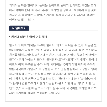
외래어는 다른 언어에서 들어온 말이므로 원어의 언어적인 특징을 고려
해서 적어야 한다. 따라서 ‘외래어 표기법’을 정하여 그에 따라 적는 것이
원칙이다. 외래어는 고유어, 한자어와 함께 국어의 어휘 체계에 정착한
어휘라고 할 수 있다.
더 알아보기
원어에 따른 한국어 어휘 체계
한국어의 어휘 체계는 고유어, 한자어, 외래어로 나눌 수 있다. 이들은 원
어에 차이가 있을 뿐 모두 한국어 어휘에 속한다. 국어사전에서는 단어의
원어를 밝히고 있다. 고유어에는 원어가 제시되어 있지 않고 한자어에는
한자가, 외래어에는 각 단어의 원어명과 로마자 표기가 제시되어 있어서
이로써 어휘 부류를 알 수가 있다. 외래어는 국어의 어휘 체계에 속하지
않는 외국어와 개념적으로 구별된다. 하지만 실생활에서 그 구별이 명확
하지 않을 때가 있다. 현실적으로는 국어사전에 실린 어휘는 외래어, 실
리지 않은 것은 외국어로 구별하는 것이 편리하다. 예컨대 ‘보이(boy)’가
‘식당이나 호텔 따위에서 접대하는 남자’를 의미할 때는 외래어지만 ‘소
년’의 뜻으로 쓰일 때는 외국어라고 할 수 있다. 외국어를 표기할 때도 외
래어 표기법의 원칙을 준용하는 일이 많다.