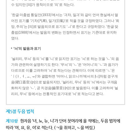
수 있지만 [의]가 원칙이므로 ‘의’로 적는다.
‘한글 마춤법 통일안(1933)’에서는 ‘긔챠, 일긔’와 같이 언어 현실에서 멀
어진 표기를 ‘기차(汽車), 일기(日氣)’로 적을 것을 규정하였다. 그러나 ‘희
망, 주의’는 [의]로 발음되므로 표기도 ‘ㅢ’로 한다고 규정하였다. ‘한글 맞
춤법(1988)’에서는 발음의 변화는 인정하면서 표기는 기존대로 유지하
였다.
‘늬’의 발음과 표기
‘늴리리, 무늬’ 등의 ‘늬’를 ‘니’로 읽지만 표기는 ‘늬’로 하는 것을 ‘ㄴ’의 음
가와 관련하여 설명하기도 한다. ‘무늬’의 ‘ㄴ’은 ‘어머니’의 ‘ㄴ’과 음가가
다르므로 이를 고려하여 ‘늬’로 적는다는 견해이다. 이에 따르면 ‘ㄴ’은
‘ㅣ(ㅑ, ㅕ, ㅛ, ㅠ)’와 결합하면 ‘어머니, 읽으니까’에서의 [니]처럼 경구개
음(硬口蓋音) [ɲ]으로 발음되지만, ‘늴리리, 무늬’ 등의 ‘늬’에서는 구개음
화하지 않은 ‘ㄴ’, 곧 치경음(齒莖音) [n]으로 발음된다. 이를 고려하여 ‘늴
리리, 무늬’ 등에서는 전통적인 표기대로 ‘늬’로 적는다고 본다.
제5절 두음 법칙
제10항
한자음 ‘녀, 뇨, 뉴, 니’가 단어 첫머리에 올 적에는, 두음 법칙에
따라 ‘여, 요, 유, 이’로 적는다. (ㄱ을 취하고, ㄴ을 버림.)