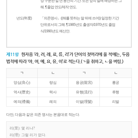
상 구분한 일 년 동안의 기간. 또는 앞의 말에 해당하는 그
해. ¶ 졸업 연도/제작 연도.
년도(年度)
「의존명사」((해를 뜻하는 말 뒤에 쓰여)) 일정한 기간
단위로서의 그해. ¶ 1985년도 출생자/1970년도 졸업
식/1990년도 예산안.
제11항
한자음 ‘랴, 려, 례, 료, 류, 리’가 단어의 첫머리에 올 적에는, 두음
법칙에 따라 ‘야, 여, 예, 요, 유, 이’로 적는다.(ㄱ을 취하고, ㄴ을 버림.)
ㄱ
ㄴ
ㄱ
ㄴ
양심(良心)
량심
용궁(龍宮)
룡궁
역사(歷史)
력사
유행(流行)
류행
예의(禮儀)
례의
이발(理髮)
리발
다만, 다음과 같은 의존 명사는 본음대로 적는다.
리(里): 몇 리냐?
리(理): 그럴 리가 없다.