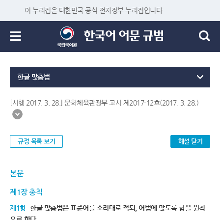
이 누리집은 대한민국 공식 전자정부 누리집입니다.
한글 맞춤법
[시행 2017. 3. 28.] 문화체육관광부 고시 제2017-12호(2017. 3. 28.)
규정 목록 보기
해설 닫기
본문
제1장 총칙
제1항
한글 맞춤법은 표준어를 소리대로 적되, 어법에 맞도록 함을 원칙
으로 한다.