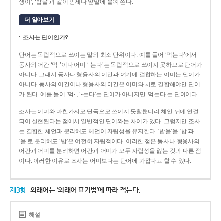
생이’, ‘밥을’과 같이 언제나 앞말에 붙여 쓴다.
더 알아보기
조사는 단어인가?
단어는 독립적으로 쓰이는 말의 최소 단위이다. 예를 들어 ‘먹는다’에서
동사의 어간 ‘먹-­’이나 어미 ‘­-는다’는 독립적으로 쓰이지 못하므로 단어가
아니다. 그래서 동사나 형용사의 어간과 여기에 결합하는 어미는 단어가
아니다. 동사의 어간이나 형용사의 어간은 어미와 서로 결합해야만 단어
가 된다. 예를 들어 ‘먹-’, ‘-는다’는 단어가 아니지만 ‘먹는다’는 단어이다.
조사는 어미와 마찬가지로 단독으로 쓰이지 못할뿐더러 체언 뒤에 연결
되어 실현된다는 점에서 일반적인 단어와는 차이가 있다. 그렇지만 조사
는 결합한 체언과 분리해도 체언이 자립성을 유지한다. ‘밥을’을 ‘밥’과
‘을’로 분리해도 ‘밥’은 여전히 자립적이다. 이러한 점은 동사나 형용사의
어간과 어미를 분리하면 어간과 어미가 모두 자립성을 잃는 것과 다른 점
이다. 이러한 이유로 조사는 어미보다는 단어에 가깝다고 할 수 있다.
제3항
외래어는 ‘외래어 표기법’에 따라 적는다.
해설