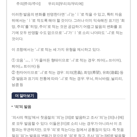
주의[주의/주이]
우리의[우리의/우리에]
이러한 발음의 변화를 반영한다면 ‘ㅢ’는 ‘ㅣ’로 적을 수 있고, 특히 자음
뒤에서는 ‘ㅣ’로 적도록 해야 할 것이다. 그러나 이미 익숙해진 표기인 ‘희
망, 주의’를 ‘히망, 주이’로 적는 것은 공감하기 어렵고 발음의 변화를 표
기에 모두 반영할 수도 없으므로 ‘ㅢ’가 ‘ㅣ’로 소리 나더라도 ‘ㅢ’로 적는
것이다.
이 조항에서는 ‘ㅢ’로 적는 세 가지 유형을 제시하고 있다.
① 모음 ‘ㅡ, ㅣ’가 줄어든 형태이므로 ‘ㅢ’로 적는 경우: 씌어(←쓰이어),
틔어(←트이어) 등
② 한자어이므로 ‘ㅢ’로 적는 경우: 의의(意義), 희망(希望), 유희(遊戱) 등
③ 발음과 표기의 전통에 따라 ‘ㅢ’로 적는 경우: 무늬, 하늬바람, 늴리리,
닁큼 등
더 알아보기
‘의’의 발음
‘의사의 책임’에서 첫음절의 ‘의’는 [의]로 발음하고 조사 ‘의’는 [의]나 [에]
로 모두 발음할 수 있다. 이들은 [이]로 소리 나는 경우가 아니라서 이 조
항과는 무관하지만, 모두 ‘의’로 적는다는 점에서 공통점이 있다. 즉 첫음
절의 ‘의’는 발음의 변화가 없으므로 ‘의’로 적고, 조사 ‘의’는 [에]로 발음할