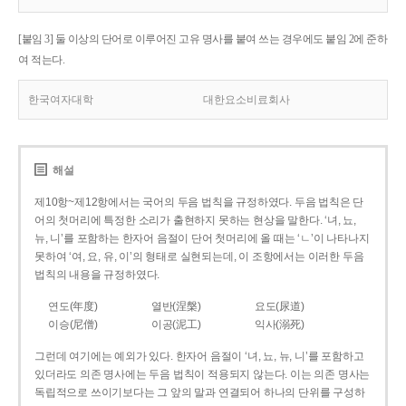
[붙임 3] 둘 이상의 단어로 이루어진 고유 명사를 붙여 쓰는 경우에도 붙임 2에 준하
여 적는다.
한국여자대학
대한요소비료회사
해설
제10항~제12항에서는 국어의 두음 법칙을 규정하였다. 두음 법칙은 단
어의 첫머리에 특정한 소리가 출현하지 못하는 현상을 말한다. ‘녀, 뇨,
뉴, 니’를 포함하는 한자어 음절이 단어 첫머리에 올 때는 ‘ㄴ’이 나타나지
못하여 ‘여, 요, 유, 이’의 형태로 실현되는데, 이 조항에서는 이러한 두음
법칙의 내용을 규정하였다.
연도(年度)
열반(涅槃)
요도(尿道)
이승(尼僧)
이공(泥工)
익사(溺死)
그런데 여기에는 예외가 있다. 한자어 음절이 ‘녀, 뇨, 뉴, 니’를 포함하고
있더라도 의존 명사에는 두음 법칙이 적용되지 않는다. 이는 의존 명사는
독립적으로 쓰이기보다는 그 앞의 말과 연결되어 하나의 단위를 구성하