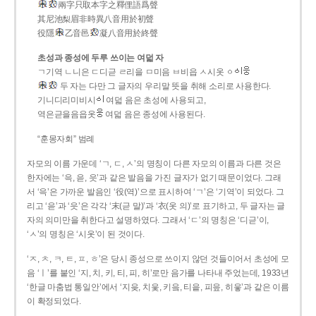
兩字只取本字之釋俚語爲聲
其尼池梨眉非時異八音用於初聲
役隱
乙音邑
凝八音用於終聲
초성과 종성에 두루 쓰이는 여덟 자
ㄱ기역 ㄴ니은 ㄷ디귿 ㄹ리을 ㅁ미음 ㅂ비읍 ㅅ시옷 ㆁ
두 자는 다만 그 글자의 우리말 뜻을 취해 소리로 사용한다.
기니디리미비시
여덟 음은 초성에 사용되고,
역은귿을음읍옷
여덟 음은 종성에 사용된다.
“훈몽자회” 범례
자모의 이름 가운데 ‘ㄱ, ㄷ, ㅅ’의 명칭이 다른 자모의 이름과 다른 것은
한자에는 ‘윽, 읃, 읏’과 같은 발음을 가진 글자가 없기 때문이었다. 그래
서 ‘윽’은 가까운 발음인 ‘役(역)’으로 표시하여 ‘ㄱ’은 ‘기역’이 되었다. 그
리고 ‘읃’과 ‘읏’은 각각 ‘末(귿 말)’과 ‘衣(옷 의)’로 표기하고, 두 글자는 글
자의 의미만을 취한다고 설명하였다. 그래서 ‘ㄷ’의 명칭은 ‘디귿’이,
‘ㅅ’의 명칭은 ‘시옷’이 된 것이다.
‘ㅈ, ㅊ, ㅋ, ㅌ, ㅍ, ㅎ’은 당시 종성으로 쓰이지 않던 것들이어서 초성에 모
음 ‘ㅣ’를 붙인 ‘지, 치, 키, 티, 피, 히’로만 음가를 나타내 주었는데, 1933년
‘한글 마춤법 통일안’에서 ‘지읒, 치읓, 키읔, 티읕, 피읖, 히읗’과 같은 이름
이 확정되었다.