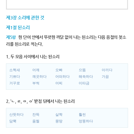
제3장 소리에 관한 것
제1절 된소리
제5항
한 단어 안에서 뚜렷한 까닭 없이 나는 된소리는 다음 음절의 첫소
리를 된소리로 적는다.
1. 두 모음 사이에서 나는 된소리
소쩍새
어깨
오빠
으뜸
아끼다
기쁘다
깨끗하다
어떠하다
해쓱하다
가끔
거꾸로
부썩
어찌
이따금
2. ‘ㄴ, ㄹ, ㅁ, ㅇ’ 받침 뒤에서 나는 된소리
산뜻하다
잔뜩
살짝
훨씬
담뿍
움찔
몽땅
엉뚱하다