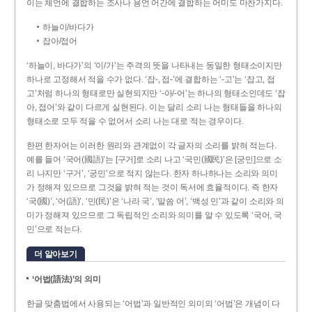
이는 체언에 결합하는 조사나 용언 어간에 결합하는 어미도 마찬가지다.
하늘이/바다가
잡아/접어
‘하늘이, 바다가’의 ‘이/가’는 주격의 뜻을 나타내는 동일한 형태소이지만
하나로 고정해서 적을 수가 없다. ‘잡-, 접-’에 결합하는 ‘-고’는 ‘잡고, 접
고’처럼 하나의 형태로만 실현되지만 ‘-아/-어’는 하나의 형태소인데도 ‘잡
아, 접어’와 같이 다르게 실현된다. 이는 달리 소리 나는 형태들을 하나의
형태소로 모두 적을 수 없어서 소리 나는 대로 적는 경우이다.
한편 한자어는 이러한 원리와 관계없이 각 글자의 소리를 밝혀 적는다.
예를 들어 ‘국어(國語)’는 [구거]로 소리 나고 ‘국민(國民)’은 [궁민]으로 소
리 나지만 ‘구거’, ‘궁민’으로 적지 않는다. 한자 하나하나는 소리와 의미
가 정해져 있으므로 그것을 밝혀 적는 것이 독서에 효율적이다. 즉 한자
‘국(國)’, ‘어(語)’, ‘민(民)’은 ‘나라 국’, ‘말씀 어’, ‘백성 민’과 같이 소리와 의
미가 정해져 있으므로 그 독립적인 소리와 의미를 알 수 있도록 ‘국어, 국
민’으로 적는다.
더 알아보기
‘어법(語法)’의 의미
한글 맞춤법에서 사용되는 ‘어법’과 일반적인 의미의 ‘어법’은 개념이 다