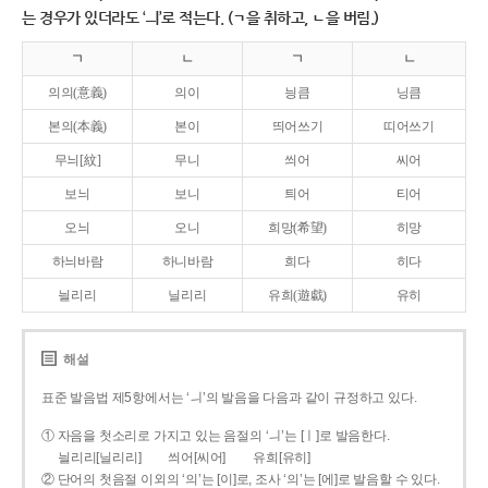
는 경우가 있더라도 ‘ㅢ’로 적는다. (ㄱ을 취하고, ㄴ을 버림.)
ㄱ
ㄴ
ㄱ
ㄴ
의의(意義)
의이
닁큼
닝큼
본의(本義)
본이
띄어쓰기
띠어쓰기
무늬[紋]
무니
씌어
씨어
보늬
보니
틔어
티어
오늬
오니
희망(希望)
히망
하늬바람
하니바람
희다
히다
늴리리
닐리리
유희(遊戱)
유히
해설
표준 발음법 제5항에서는 ‘ㅢ’의 발음을 다음과 같이 규정하고 있다.
① 자음을 첫소리로 가지고 있는 음절의 ‘ㅢ’는 [ㅣ]로 발음한다.
늴리리[닐리리]
씌어[씨어]
유희[유히]
② 단어의 첫음절 이외의 ‘의’는 [이]로, 조사 ‘의’는 [에]로 발음할 수 있다.