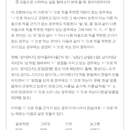
③ 모음으로 시작하는 실질 형태소가 뒤에 올 때: 젖어미[저더미]
이 조항에서는 이 가운데 ‘ㄷ’으로 적을 뚜렷한 까닭이 없는 경우에는
‘ㅅ’으로 적는다고 규정하고 있다. 다만 그 예시에서 보듯이 이는 다른 자
음으로 적을 근거가 없는 경우에도 적용된다. ‘밭, 빚, 꽃’ 등과 같이 다른
자음으로 적을 뚜렷한 까닭이 있는 경우에는 그에 따라 ‘ㅌ, ㅈ, ㅊ’ 등으
로 적지만, ‘낫, 빗’ 등과 같이 ‘ㄷ’이나 다른 자음으로 적을 뚜렷한 근거가
없는 경우는 ‘ㅅ’으로 적는 것이다. 다음과 같이 ‘ㄷ’으로 적을 뚜렷한 근
거가 있는 경우에는 당연히 ‘ㄷ’으로 적는 것이 원칙이다.
첫째, ‘맏이[마지], 맏아들[마다들]’의 ‘맏-’, ‘낟[낟ː], 낟알[나ː달], 낟가리[낟ː
까리]’의 ‘낟’처럼 원래부터 ‘ㄷ’ 받침을 가지고 있는 경우에는 ‘ㄷ’으로 적
는다. ‘곧이[고지], 곧장[곧짱]’ 등도 이에 해당한다. 둘째, ‘돋보다(←도두
보다), 딛다(←디디다), 얻다가(←어디에다가)’처럼 본말에서 준말이 만들
어지면서 ‘ㄷ’ 받침을 갖게 된 경우에도 ‘ㄷ’으로 적는다. 셋째, 한글 맞춤
법에서 규정하고 있듯이 ‘반짇고리, 사흗날, 숟가락, 이튿날’처럼 ‘ㄹ’ 소
리와 연관되어 ‘ㄷ’으로 소리 나는 경우에도 ‘ㄷ’으로 적는다.(한글 맞춤법
제29항 참조)
이처럼 ‘ㄷ’으로 적을 근거가 있는 경우가 아니어서 관습대로 ‘ㅅ’으로 적
는 예로는 다음과 같은 것들이 있다.
걸핏하면
그까짓
기껏
놋그릇
덧셈
빗장
삿대
숫접다