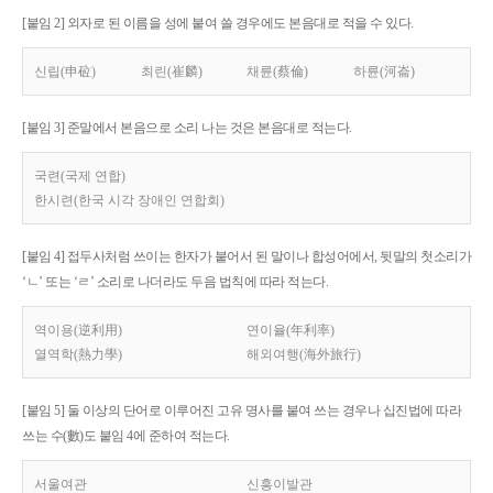
[붙임 2] 외자로 된 이름을 성에 붙여 쓸 경우에도 본음대로 적을 수 있다.
신립(申砬)
최린(崔麟)
채륜(蔡倫)
하륜(河崙)
[붙임 3] 준말에서 본음으로 소리 나는 것은 본음대로 적는다.
국련(국제 연합)
한시련(한국 시각 장애인 연합회)
[붙임 4] 접두사처럼 쓰이는 한자가 붙어서 된 말이나 합성어에서, 뒷말의 첫소리가
‘ㄴ’ 또는 ‘ㄹ’ 소리로 나더라도 두음 법칙에 따라 적는다.
역이용(逆利用)
연이율(年利率)
열역학(熱力學)
해외여행(海外旅行)
[붙임 5] 둘 이상의 단어로 이루어진 고유 명사를 붙여 쓰는 경우나 십진법에 따라
쓰는 수(數)도 붙임 4에 준하여 적는다.
서울여관
신흥이발관