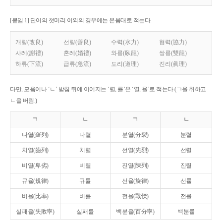
[붙임 1] 단어의 첫머리 이외의 경우에는 본음대로 적는다.
개량(改良)
선량(善良)
수력(水力)
협력(協力)
사례(謝禮)
혼례(婚禮)
와룡(臥龍)
쌍룡(雙龍)
하류(下流)
급류(急流)
도리(道理)
진리(眞理)
다만, 모음이나 ‘ㄴ’ 받침 뒤에 이어지는 ‘렬, 률’은 ‘열, 율’로 적는다.(ㄱ을 취하고
ㄴ을 버림.)
ㄱ
ㄴ
ㄱ
ㄴ
나열(羅列)
나렬
분열(分裂)
분렬
치열(齒列)
치렬
선열(先烈)
선렬
비열(卑劣)
비렬
진열(陳列)
진렬
규율(規律)
규률
선율(旋律)
선률
비율(比率)
비률
전율(戰慄)
전률
실패율(失敗率)
실패률
백분율(百分率)
백분률