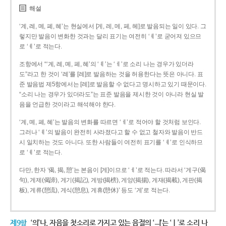
해설
‘계, 례, 몌, 폐, 혜’는 현실에서 [게, 레, 메, 페, 헤]로 발음되는 일이 있다. 그
렇지만 발음이 변화한 것과는 달리 표기는 여전히 ‘ㅖ’로 굳어져 있으므
로 ‘ㅖ’로 적는다.
조항에서 “‘계, 례, 몌, 폐, 혜’의 ‘ㅖ’는 ‘ㅔ’로 소리 나는 경우가 있더라
도”라고 한 것이 ‘례’를 [레]로 발음하는 것을 허용한다는 뜻은 아니다. 표
준 발음법 제5항에서는 [레]로 발음할 수 없다고 명시하고 있기 때문이다.
“소리 나는 경우가 있더라도”는 표준 발음을 제시한 것이 아니라 현실 발
음을 언급한 것이라고 해석해야 한다.
‘계, 몌, 폐, 혜’는 발음의 변화를 따르면 ‘ㅔ’로 적어야 할 것처럼 보인다.
그러나 ‘ㅖ’의 발음이 완전히 사라졌다고 할 수 없고 철자와 발음이 반드
시 일치하는 것도 아니다. 또한 사람들이 여전히 표기를 ‘ㅖ’로 인식하므
로 ‘ㅖ’로 적는다.
다만, 한자 ‘偈, 揭, 憩’는 본음이 [게]이므로 ‘ㅔ’로 적는다. 따라서 ‘게구(偈
句), 게제(偈諦), 게기(揭記), 게방(揭榜), 게양(揭揚), 게재(揭載), 게판(揭
板), 게류(憩流), 게식(憩息), 게휴(憩休)’ 등도 ‘게’로 적는다.
제9항
‘의’나, 자음을 첫소리로 가지고 있는 음절의 ‘ㅢ’는 ‘ㅣ’로 소리 나