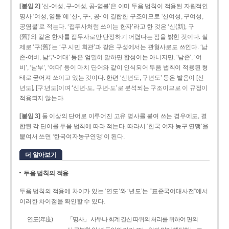
[붙임 2]
‘신-여성, 구-여성, 공-염불’은 이미 두음 법칙이 적용된 자립적인
명사 ‘여성, 염불’에 ‘신-, 구-, 공-’이 결합한 구조이므로 ‘신여성, 구여성,
공염불’로 적는다. ‘접두사처럼 쓰이는 한자’라고 한 것은 ‘신(新), 구
(舊)’와 같은 한자를 접두사로만 단정하기 어렵다는 점을 밝힌 것이다. 실
제로 ‘구(舊)’는 ‘구 시민 회관’과 같은 구성에서는 관형사로도 쓰인다. ‘남
존­-여비, 남부-­여대’ 등은 엄밀히 말하면 합성어는 아니지만, ‘남존’, ‘여
비’, ‘남부’, ‘여대’ 등이 마치 단어와 같이 인식되어 두음 법칙이 적용된 형
태로 굳어져 쓰이고 있는 것이다. 한편 ‘신년도, 구년도’ 등은 발음이 [신
년도], [구ː년도]이며 ‘신년­-도, 구년-­도’로 분석되는 구조이므로 이 규정이
적용되지 않는다.
[붙임 3]
둘 이상의 단어로 이루어진 고유 명사를 붙여 쓰는 경우에도, 결
합된 각 단어를 두음 법칙에 따라 적는다. 따라서 ‘한국 여자 농구 연맹’을
붙여서 쓰면 ‘한국여자농구연맹’이 된다.
더 알아보기
두음 법칙의 적용
두음 법칙의 적용에 차이가 있는 ‘연도’와 ‘년도’는 “표준국어대사전”에서
이러한 차이점을 확인할 수 있다.
연도(年度)
「명사」 사무나 회계 결산 따위의 처리를 위하여 편의