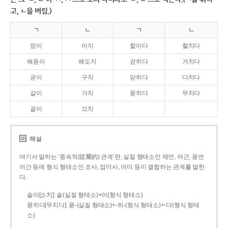
고, ㄴ을 버림.)
ㄱ
ㄴ
ㄱ
ㄴ
맏이
마지
핥이다
할치다
해돋이
해도지
걷히다
거치다
굳이
구지
닫히다
다치다
같이
가치
묻히다
무치다
끝이
끄치
해설
여기서 말하는 ‘종속적(從屬的) 관계’란, 실질 형태소인 체언, 어근, 용언
어간 등에 형식 형태소인 조사, 접미사, 어미 등이 결합하는 관계를 말한
다.
솥이[소치]: 솥(실질 형태소)+이(형식 형태소)
묻히다[무치다]: 묻­-(실질 형태소)+­-히­-(형식 형태소)+-다(형식 형태
소)