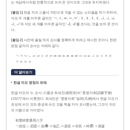
는 속담에서처럼 전통적으로 쓰여 온 것이므로 그대로 유지하였다.
[붙임 1]
한글 자모 스물넉 자만으로 적을 수 없는 소리들을 적기 위하여,
자모 두 개를 어우른 글자인 ‘ㄲ, ㄸ, ㅃ, ㅆ, ㅉ’, ‘ㅐ, ㅒ, ㅔ, ㅖ, ㅘ, ㅚ, ㅝ,
ㅟ, ㅢ’와 자모 세 개를 어우른 글자인 ‘ㅙ, ㅞ’를 쓴다는 것을 보여 준 것이
다.
[붙임 2]
사전에 올릴 적의 순서를 명확하게 하려고 제시한 것이다. 한편
받침 글자의 순서는 아래와 같다.
ㄱ ㄲ ㄳ ㄴ ㄵ ㄶ ㄷ ㄹ ㄺ ㄻ ㄼ ㄽ ㄾ ㄿ ㅀ ㅁ ㅂ ㅄ ㅅ ㅆ ㅇ ㅈ ㅊ
ㅋ ㅌ ㅍ ㅎ
더 알아보기
한글 자모 명칭의 유래
한글 자모의 수, 순서, 이름은 최세진(崔世珍)의 “훈몽자회(訓蒙字會)
(1527)”에서 비롯한다. 최세진은 “훈몽자회” 범례(凡例)에서 한글 자모가
초성에 쓰인 것과 종성에 쓰인 것을 짝을 지어 표시했는데, 그것이 자모
의 이름으로 이어졌다.
初聲終聲通用八字
ㄱ其役 ㄴ尼隱 ㄷ池
ㄹ梨乙 ㅁ眉音 ㅂ非邑 ㅅ時
ㆁ異凝