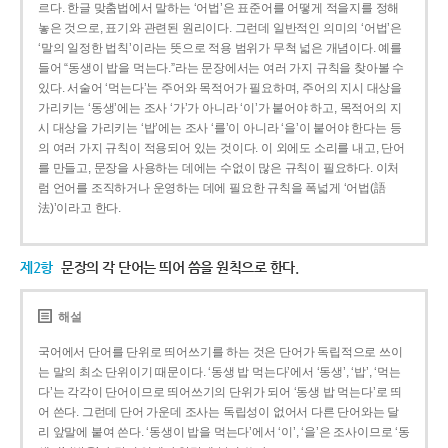
르다. 한글 맞춤법에서 말하는 ‘어법’은 표준어를 어떻게 적을지를 정해
놓은 것으로, 표기와 관련된 원리이다. 그런데 일반적인 의미의 ‘어법’은
‘말의 일정한 법칙’이라는 뜻으로 적용 범위가 무척 넓은 개념이다. 예를
들어 “동생이 밥을 먹는다.”라는 문장에서는 여러 가지 규칙을 찾아볼 수
있다. 서술어 ‘먹는다’는 주어와 목적어가 필요하며, 주어의 지시 대상을
가리키는 ‘동생’에는 조사 ‘가’가 아니라 ‘이’가 붙어야 하고, 목적어의 지
시 대상을 가리키는 ‘밥’에는 조사 ‘를’이 아니라 ‘을’이 붙어야 한다는 등
의 여러 가지 규칙이 적용되어 있는 것이다. 이 외에도 소리를 내고, 단어
를 만들고, 문장을 사용하는 데에는 수없이 많은 규칙이 필요하다. 이처
럼 언어를 조직하거나 운영하는 데에 필요한 규칙을 폭넓게 ‘어법(語
法)’이라고 한다.
제2항
문장의 각 단어는 띄어 씀을 원칙으로 한다.
해설
국어에서 단어를 단위로 띄어쓰기를 하는 것은 단어가 독립적으로 쓰이
는 말의 최소 단위이기 때문이다. ‘동생 밥 먹는다’에서 ‘동생’, ‘밥’, ‘먹는
다’는 각각이 단어이므로 띄어쓰기의 단위가 되어 ‘동생 밥 먹는다’로 띄
어 쓴다. 그런데 단어 가운데 조사는 독립성이 없어서 다른 단어와는 달
리 앞말에 붙여 쓴다. ‘동생이 밥을 먹는다’에서 ‘이’, ‘을’은 조사이므로 ‘동