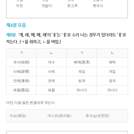
자칫
짓밟다
풋고추
햇곡식
제4절 모음
제8항
‘계, 례, 몌, 폐, 혜’의 ‘ㅖ’는 ‘ㅔ’로 소리 나는 경우가 있더라도 ‘ㅖ’로
적는다. (ㄱ을 취하고, ㄴ을 버림.)
ㄱ
ㄴ
ㄱ
ㄴ
계수(桂樹)
게수
혜택(惠澤)
헤택
사례(謝禮)
사레
계집
게집
연몌(連袂)
연메
핑계
핑게
폐품(廢品)
페품
계시다
게시다
다만, 다음 말은 본음대로 적는다.
게송(偈頌)
게시판(揭示板)
휴게실(休憩室)