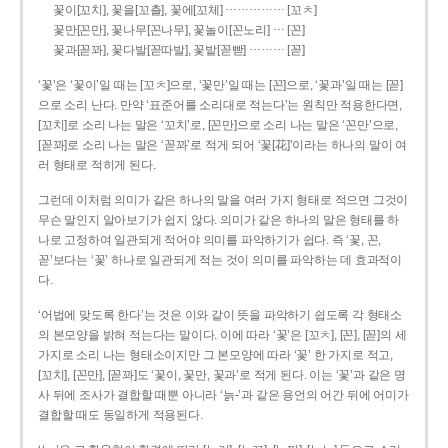
……………
꽃이[꼬치], 꽃을[꼬츨], 꽃에[꼬체]
[꼬ㅊ]
…
꽃만[꼰만], 꽃나무[꼰나무], 꽃놀이[꼰노리]
[꼰]
………
꽃과[꼳꽈], 꽃다발[꼳따발], 꽃밭[꼳빧]
[꼳]
‘꽃’은 ‘꽃이’일 때는 [꼬ㅊ]으로, ‘꽃만’일 때는 [꼰]으로, ‘꽃과’일 때는 [꼳]
으로 소리 난다. 만약 ‘표준어를 소리대로 적는다’는 원칙만 적용한다면,
[꼬치]로 소리 나는 말은 ‘꼬치’로, [꼰만]으로 소리 나는 말은 ‘꼰만’으로,
[꼳꽈]로 소리 나는 말은 ‘꼳꽈’로 적게 되어 ‘꽃[花]’이라는 하나의 말이 여
러 형태로 적히게 된다.
그런데 이처럼 의미가 같은 하나의 말을 여러 가지 형태로 적으면 그것이
무슨 말인지 알아보기가 쉽지 않다. 의미가 같은 하나의 말은 형태를 하
나로 고정하여 일관되게 적어야 의미를 파악하기가 쉽다. 즉 ‘꽃, 꼰,
꼳’보다는 ‘꽃’ 하나로 일관되게 적는 것이 의미를 파악하는 데 효과적이
다.
‘어법에 맞도록 한다’는 것은 이와 같이 뜻을 파악하기 쉽도록 각 형태소
의 본모양을 밝혀 적는다는 말이다. 이에 따라 ‘꽃’은 [꼬ㅊ], [꼰], [꼳]의 세
가지로 소리 나는 형태소이지만 그 본모양에 따라 ‘꽃’ 한 가지로 적고,
[꼬치], [꼰만], [꼳꽈]도 ‘꽃이, 꽃만, 꽃과’로 적게 된다. 이는 ‘꽃’과 같은 명
사 뒤에 조사가 결합할 때뿐 아니라 ‘늙-’과 같은 용언의 어간 뒤에 어미가
결합할 때도 동일하게 적용된다.