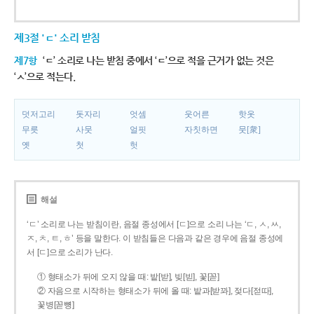
제3절 'ㄷ' 소리 받침
제7항
‘ㄷ’ 소리로 나는 받침 중에서 ‘ㄷ’으로 적을 근거가 없는 것은
‘ㅅ’으로 적는다.
덧저고리
돗자리
엇셈
웃어른
핫옷
무릇
사뭇
얼핏
자칫하면
뭇[衆]
옛
첫
헛
해설
‘ㄷ’ 소리로 나는 받침이란, 음절 종성에서 [ㄷ]으로 소리 나는 ‘ㄷ, ㅅ, ㅆ,
ㅈ, ㅊ, ㅌ, ㅎ’ 등을 말한다. 이 받침들은 다음과 같은 경우에 음절 종성에
서 [ㄷ]으로 소리가 난다.
① 형태소가 뒤에 오지 않을 때: 밭[받], 빚[빋], 꽃[꼳]
② 자음으로 시작하는 형태소가 뒤에 올 때: 밭과[받꽈], 젖다[젇따],
꽃병[꼳뼝]