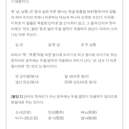
기 때문이다.
즉 ‘냥, 냥쭝, 년’ 등과 같은 의존 명사는 한글 맞춤법 제42항에 따라 앞말
과 띄어 쓰지만 언제나 의존하는 대상과 하나의 단위로 쓰인다. 이러한
이유로 이 말들은 독립된 단어로 잘 인식되지 않고, 그 결과 단어의 첫머
리에도 ‘연도, 열반’ 등과 달리 두음 법칙이 적용되지 않는다. 따라서 소리
나는 대로 적는다.
십 년
금 한 냥
은 두 냥쭝
따라서 ‘年’, ‘年度’처럼 의존 명사로 쓰이기도 하고 명사로 쓰이기도 하는
한자어의 경우에는 두음 법칙의 적용에서 차이가 난다. ‘년, 년도’가 의존
명사라면 ‘연, 연도’는 명사이다.
연 강수량(명사)
일 년(의존 명사)
생산 연도(명사)
2018 년도(의존 명사)
[붙임 1]
단어의 첫머리가 아닌 경우에는 두음 법칙이 적용되지 않으므로
본음대로 적는 것이다.
소녀(少女)
만년(晩年)
배뇨(排尿)
비구니(比丘尼)
운니(雲泥)
탐닉(耽溺)