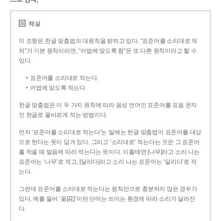
해설
이 조항은 한글 맞춤법의 대원칙을 밝히고 있다. “표준어를 소리대로 적
되”가 기본 원칙이라면, “어법에 맞도록 함”은 또 다른 원칙이라고 할 수
있다.
표준어를 소리대로 적는다.
어법에 맞도록 적는다.
한글 맞춤법은 이 두 가지 원칙에 따라 음성 언어인 표준어를 표음 문자
인 한글로 올바르게 적는 방법이다.
먼저 ‘표준어를 소리대로 적는다’는 말에는 한글 맞춤법이 표준어를 대상
으로 한다는 뜻이 담겨 있다. 그리고 ‘소리대로’ 적는다는 것은 그 표준어
를 적을 때 발음에 따라 적는다는 뜻이다. 이를테면 [나무]라고 소리 나는
표준어는 ‘나무’로 적고, [달리다]라고 소리 나는 표준어는 ‘달리다’로 적
는다.
그런데 표준어를 소리대로 적는다는 원칙만으로 충분하지 않은 경우가
있다. 예를 들어 ‘꽃[花]’이란 단어는 쓰이는 환경에 따라 소리가 달라진
다.