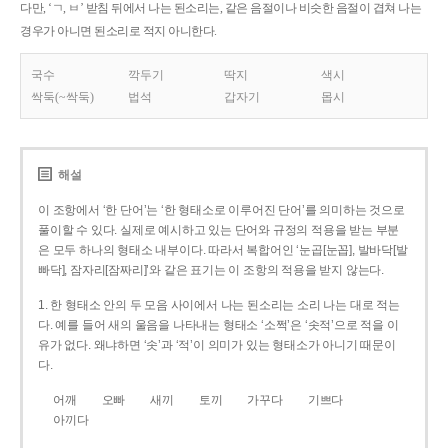
다만, ‘ㄱ, ㅂ’ 받침 뒤에서 나는 된소리는, 같은 음절이나 비슷한 음절이 겹쳐 나는
경우가 아니면 된소리로 적지 아니한다.
국수
깍두기
딱지
색시
싹둑(~싹둑)
법석
갑자기
몹시
해설
이 조항에서 ‘한 단어’는 ‘한 형태소로 이루어진 단어’를 의미하는 것으로
풀이할 수 있다. 실제로 예시하고 있는 단어와 규정의 적용을 받는 부분
은 모두 하나의 형태소 내부이다. 따라서 복합어인 ‘눈곱[눈꼽], 발바닥[발
빠닥], 잠자리[잠짜리]’와 같은 표기는 이 조항의 적용을 받지 않는다.
1. 한 형태소 안의 두 모음 사이에서 나는 된소리는 소리 나는 대로 적는
다. 예를 들어 새의 울음을 나타내는 형태소 ‘소쩍’은 ‘솟적’으로 적을 이
유가 없다. 왜냐하면 ‘솟’과 ‘적’이 의미가 있는 형태소가 아니기 때문이
다.
어깨
오빠
새끼
토끼
가꾸다
기쁘다
아끼다