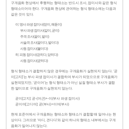
구개음화 현상에서 후행하는 형태소는 반드시 조사, 접미사와 같은 형식
형태소이어야 한다. 구개음화 현상에 관여하는 형식 형태소에는 다음과
같은 것이 있다.
이: 명사 파생 접미사(맏이, 해돋이)
부사 파생 접미사(같이, 굳이)
주격 조사(끝이, 밭이)
서술격 조사(끝이다, 밭이다)
사동 접미사(붙이다)
히: 피동 접미사(걷히다, 닫히다)
사동 접미사(굳히다)
형식 형태소가 결합하지 않은 경우에는 구개음화가 실현되지 않는다. ‘곧
이[고지]’는 부사 파생 접미사가 결합하여 부사가 되었으므로 구개음화가
실현되었지만, ‘곧이어’는 형식 형태소가 아닌 실질 형태소 부사가 결합
한 말이므로 구개음화가 실현되지 않는다.
곧이[고지]: 곧-­(어근)+­-이(부사 파생 접미사)
곧이어[고디어]: 곧(부사)+이어(부사)
현재 표준어에서 구개음화는 형태소와 형태소가 결합할 때 일어나는 현
상이다. 그러므로 ‘마디, 견디다’와 같이 하나의 형태소 내부에서는 구개
음화가 일어나지 않는다.