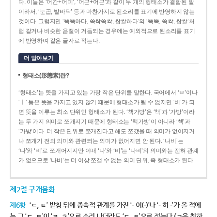
다. 이들은 ‘어간+어미’, ‘어근+어근’과 같이 두 개의 형태소가 결합된 말
이라서, ‘눈곱, 발바닥’ 등과 마찬가지로 된소리를 표기에 반영하지 않는
것이다. 그렇지만 ‘똑똑하다, 쓱싹쓱싹, 쌉쌀하다’의 ‘똑똑, 쓱싹, 쌉쌀’처
럼 같거나 비슷한 음절이 거듭되는 경우에는 예외적으로 된소리를 표기
에 반영하여 같은 글자로 적는다.
더 알아보기
형태소(形態素)란?
‘형태소’는 뜻을 가지고 있는 가장 작은 단위를 말한다. 국어에서 ‘ㅂ’이나
‘ㅣ’ 등은 뜻을 가지고 있지 않기 때문에 형태소가 될 수 없지만 ‘비’가 되
면 뜻을 이루는 최소 단위인 형태소가 된다. ‘책가방’은 ‘책’과 ‘가방’이라
는 두 가지 의미로 쪼개지기 때문에 형태소는 ‘책가방’이 아니라 ‘책’과
‘가방’이다. 더 작은 단위로 쪼개진다고 해도 쪼갰을 때 의미가 없어지거
나 쪼개기 전의 의미와 관련되는 의미가 없어지면 안 된다. ‘나비’는
‘나’와 ‘비’로 쪼개어지지만 이때 ‘나’와 ‘비’는 ‘나비’의 의미와는 전혀 관계
가 없으므로 ‘나비’는 더 이상 쪼갤 수 없는 의미 단위, 즉 형태소가 된다.
제2절 구개음화
제6항
‘ㄷ, ㅌ’ 받침 뒤에 종속적 관계를 가진 ‘- 이(-)’나 ‘- 히 -’가 올 적에
는 그 ‘ㄷ, ㅌ’이 ‘ㅈ, ㅊ’으로 소리 나더라도 ‘ㄷ, ㅌ’으로 적는다.(ㄱ을 취하