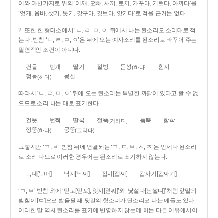
이와 마찬가지로 위의 ‘어깨, 오빠, 새끼, 토끼, 가꾸다, 기쁘다, 아끼다’를
‘엇개, 옵바, 샛기, 톳기, 갓구다, 깃브다, 앗기다’로 적을 근거는 없다.
2. 또한 한 형태소에서 ‘ㄴ, ㄹ, ㅁ, ㅇ’ 뒤에서 나는 된소리도 소리대로 적
는다. 받침 ‘ㄴ, ㄹ, ㅁ, ㅇ’은 뒤에 오는 예사소리를 된소리로 바꾸어 주는
필연적인 조건이 아니다.
건들
번개
딸기
절벙
듬성
함지
(하다)
껑둥
뭉실
(하다)
따라서 ‘ㄴ, ㄹ, ㅁ, ㅇ’ 뒤에 오는 된소리는 특별한 까닭이 있다고 할 수 없
으므로 소리 나는 대로 표기한다.
건뜻
번쩍
딸꾹
절뚝
듬뿍
함빡
(거리다)
껑뚱
뭉뚱
(하다)
(그리다)
그렇지만 ‘ㄱ, ㅂ’ 받침 뒤에 연결되는 ‘ㄱ, ㄷ, ㅂ, ㅅ, ㅈ’은 언제나 된소리
로 소리 나므로 이러한 경우에는 된소리로 표기하지 않는다.
늑대[늑때]
낙지[낙찌]
접시[접씨]
갑자기[갑짜기]
‘ㄱ, ㅂ’ 받침 외에 ‘믿고[믿꼬], 잊지[읻찌]’와 ‘낯설다[낟썰다]’처럼 앞말의
받침이 [ㄷ]으로 발음될 때 뒷말의 첫소리가 된소리로 나는 예들도 있다.
이러한 말 역시 된소리를 표기에 반영하지 않는데 이는 다른 이유에서이