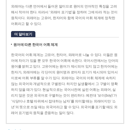
외래어는 다른 언어에서 들어온 말이므로 원어의 언어적인 특징을 고려
해서 적어야 한다. 따라서 ‘외래어 표기법’을 정하여 그에 따라 적는 것이
원칙이다. 외래어는 고유어, 한자어와 함께 국어의 어휘 체계에 정착한
어휘라고 할 수 있다.
더 알아보기
원어에 따른 한국어 어휘 체계
한국어의 어휘 체계는 고유어, 한자어, 외래어로 나눌 수 있다. 이들은 원
어에 차이가 있을 뿐 모두 한국어 어휘에 속한다. 국어사전에서는 단어의
원어를 밝히고 있다. 고유어에는 원어가 제시되어 있지 않고 한자어에는
한자가, 외래어에는 각 단어의 원어명과 로마자 표기가 제시되어 있어서
이로써 어휘 부류를 알 수가 있다. 외래어는 국어의 어휘 체계에 속하지
않는 외국어와 개념적으로 구별된다. 하지만 실생활에서 그 구별이 명확
하지 않을 때가 있다. 현실적으로는 국어사전에 실린 어휘는 외래어, 실
리지 않은 것은 외국어로 구별하는 것이 편리하다. 예컨대 ‘보이(boy)’가
‘식당이나 호텔 따위에서 접대하는 남자’를 의미할 때는 외래어지만 ‘소
년’의 뜻으로 쓰일 때는 외국어라고 할 수 있다. 외국어를 표기할 때도 외
래어 표기법의 원칙을 준용하는 일이 많다.