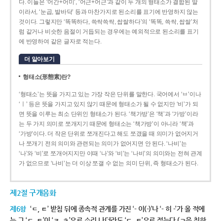
다. 이들은 ‘어간+어미’, ‘어근+어근’과 같이 두 개의 형태소가 결합된 말
이라서, ‘눈곱, 발바닥’ 등과 마찬가지로 된소리를 표기에 반영하지 않는
것이다. 그렇지만 ‘똑똑하다, 쓱싹쓱싹, 쌉쌀하다’의 ‘똑똑, 쓱싹, 쌉쌀’처
럼 같거나 비슷한 음절이 거듭되는 경우에는 예외적으로 된소리를 표기
에 반영하여 같은 글자로 적는다.
더 알아보기
형태소(形態素)란?
‘형태소’는 뜻을 가지고 있는 가장 작은 단위를 말한다. 국어에서 ‘ㅂ’이나
‘ㅣ’ 등은 뜻을 가지고 있지 않기 때문에 형태소가 될 수 없지만 ‘비’가 되
면 뜻을 이루는 최소 단위인 형태소가 된다. ‘책가방’은 ‘책’과 ‘가방’이라
는 두 가지 의미로 쪼개지기 때문에 형태소는 ‘책가방’이 아니라 ‘책’과
‘가방’이다. 더 작은 단위로 쪼개진다고 해도 쪼갰을 때 의미가 없어지거
나 쪼개기 전의 의미와 관련되는 의미가 없어지면 안 된다. ‘나비’는
‘나’와 ‘비’로 쪼개어지지만 이때 ‘나’와 ‘비’는 ‘나비’의 의미와는 전혀 관계
가 없으므로 ‘나비’는 더 이상 쪼갤 수 없는 의미 단위, 즉 형태소가 된다.
제2절 구개음화
제6항
‘ㄷ, ㅌ’ 받침 뒤에 종속적 관계를 가진 ‘- 이(-)’나 ‘- 히 -’가 올 적에
는 그 ‘ㄷ, ㅌ’이 ‘ㅈ, ㅊ’으로 소리 나더라도 ‘ㄷ, ㅌ’으로 적는다.(ㄱ을 취하