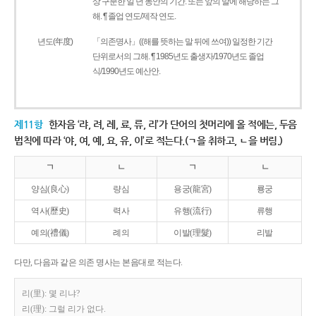
상 구분한 일 년 동안의 기간. 또는 앞의 말에 해당하는 그
해. ¶ 졸업 연도/제작 연도.
년도(年度)
「의존명사」((해를 뜻하는 말 뒤에 쓰여)) 일정한 기간
단위로서의 그해. ¶ 1985년도 출생자/1970년도 졸업
식/1990년도 예산안.
제11항
한자음 ‘랴, 려, 례, 료, 류, 리’가 단어의 첫머리에 올 적에는, 두음
법칙에 따라 ‘야, 여, 예, 요, 유, 이’로 적는다.(ㄱ을 취하고, ㄴ을 버림.)
ㄱ
ㄴ
ㄱ
ㄴ
양심(良心)
량심
용궁(龍宮)
룡궁
역사(歷史)
력사
유행(流行)
류행
예의(禮儀)
례의
이발(理髮)
리발
다만, 다음과 같은 의존 명사는 본음대로 적는다.
리(里): 몇 리냐?
리(理): 그럴 리가 없다.