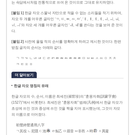
는 속담에서처럼 전통적으로 쓰여 온 것이므로 그대로 유지하였다.
[붙임 1]
한글 자모 스물넉 자만으로 적을 수 없는 소리들을 적기 위하여,
자모 두 개를 어우른 글자인 ‘ㄲ, ㄸ, ㅃ, ㅆ, ㅉ’, ‘ㅐ, ㅒ, ㅔ, ㅖ, ㅘ, ㅚ, ㅝ,
ㅟ, ㅢ’와 자모 세 개를 어우른 글자인 ‘ㅙ, ㅞ’를 쓴다는 것을 보여 준 것이
다.
[붙임 2]
사전에 올릴 적의 순서를 명확하게 하려고 제시한 것이다. 한편
받침 글자의 순서는 아래와 같다.
ㄱ ㄲ ㄳ ㄴ ㄵ ㄶ ㄷ ㄹ ㄺ ㄻ ㄼ ㄽ ㄾ ㄿ ㅀ ㅁ ㅂ ㅄ ㅅ ㅆ ㅇ ㅈ ㅊ
ㅋ ㅌ ㅍ ㅎ
더 알아보기
한글 자모 명칭의 유래
한글 자모의 수, 순서, 이름은 최세진(崔世珍)의 “훈몽자회(訓蒙字會)
(1527)”에서 비롯한다. 최세진은 “훈몽자회” 범례(凡例)에서 한글 자모가
초성에 쓰인 것과 종성에 쓰인 것을 짝을 지어 표시했는데, 그것이 자모
의 이름으로 이어졌다.
初聲終聲通用八字
ㄱ其役 ㄴ尼隱 ㄷ池
ㄹ梨乙 ㅁ眉音 ㅂ非邑 ㅅ時
ㆁ異凝