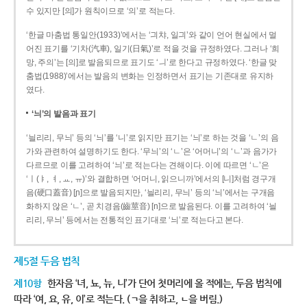
수 있지만 [의]가 원칙이므로 ‘의’로 적는다.
‘한글 마춤법 통일안(1933)’에서는 ‘긔챠, 일긔’와 같이 언어 현실에서 멀
어진 표기를 ‘기차(汽車), 일기(日氣)’로 적을 것을 규정하였다. 그러나 ‘희
망, 주의’는 [의]로 발음되므로 표기도 ‘ㅢ’로 한다고 규정하였다. ‘한글 맞
춤법(1988)’에서는 발음의 변화는 인정하면서 표기는 기존대로 유지하
였다.
‘늬’의 발음과 표기
‘늴리리, 무늬’ 등의 ‘늬’를 ‘니’로 읽지만 표기는 ‘늬’로 하는 것을 ‘ㄴ’의 음
가와 관련하여 설명하기도 한다. ‘무늬’의 ‘ㄴ’은 ‘어머니’의 ‘ㄴ’과 음가가
다르므로 이를 고려하여 ‘늬’로 적는다는 견해이다. 이에 따르면 ‘ㄴ’은
‘ㅣ(ㅑ, ㅕ, ㅛ, ㅠ)’와 결합하면 ‘어머니, 읽으니까’에서의 [니]처럼 경구개
음(硬口蓋音) [ɲ]으로 발음되지만, ‘늴리리, 무늬’ 등의 ‘늬’에서는 구개음
화하지 않은 ‘ㄴ’, 곧 치경음(齒莖音) [n]으로 발음된다. 이를 고려하여 ‘늴
리리, 무늬’ 등에서는 전통적인 표기대로 ‘늬’로 적는다고 본다.
제5절 두음 법칙
제10항
한자음 ‘녀, 뇨, 뉴, 니’가 단어 첫머리에 올 적에는, 두음 법칙에
따라 ‘여, 요, 유, 이’로 적는다. (ㄱ을 취하고, ㄴ을 버림.)