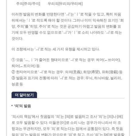
주의[주의/주이]
우리의[우리의/우리에]
이러한 발음의 변화를 반영한다면 ‘ㅢ’는 ‘ㅣ’로 적을 수 있고, 특히 자음
뒤에서는 ‘ㅣ’로 적도록 해야 할 것이다. 그러나 이미 익숙해진 표기인 ‘희
망, 주의’를 ‘히망, 주이’로 적는 것은 공감하기 어렵고 발음의 변화를 표
기에 모두 반영할 수도 없으므로 ‘ㅢ’가 ‘ㅣ’로 소리 나더라도 ‘ㅢ’로 적는
것이다.
이 조항에서는 ‘ㅢ’로 적는 세 가지 유형을 제시하고 있다.
① 모음 ‘ㅡ, ㅣ’가 줄어든 형태이므로 ‘ㅢ’로 적는 경우: 씌어(←쓰이어),
틔어(←트이어) 등
② 한자어이므로 ‘ㅢ’로 적는 경우: 의의(意義), 희망(希望), 유희(遊戱) 등
③ 발음과 표기의 전통에 따라 ‘ㅢ’로 적는 경우: 무늬, 하늬바람, 늴리리,
닁큼 등
더 알아보기
‘의’의 발음
‘의사의 책임’에서 첫음절의 ‘의’는 [의]로 발음하고 조사 ‘의’는 [의]나 [에]
로 모두 발음할 수 있다. 이들은 [이]로 소리 나는 경우가 아니라서 이 조
항과는 무관하지만, 모두 ‘의’로 적는다는 점에서 공통점이 있다. 즉 첫음
절의 ‘의’는 발음의 변화가 없으므로 ‘의’로 적고, 조사 ‘의’는 [에]로 발음할