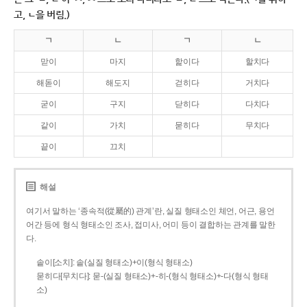
고, ㄴ을 버림.)
ㄱ
ㄴ
ㄱ
ㄴ
맏이
마지
핥이다
할치다
해돋이
해도지
걷히다
거치다
굳이
구지
닫히다
다치다
같이
가치
묻히다
무치다
끝이
끄치
해설
여기서 말하는 ‘종속적(從屬的) 관계’란, 실질 형태소인 체언, 어근, 용언
어간 등에 형식 형태소인 조사, 접미사, 어미 등이 결합하는 관계를 말한
다.
솥이[소치]: 솥(실질 형태소)+이(형식 형태소)
묻히다[무치다]: 묻­-(실질 형태소)+­-히­-(형식 형태소)+-다(형식 형태
소)