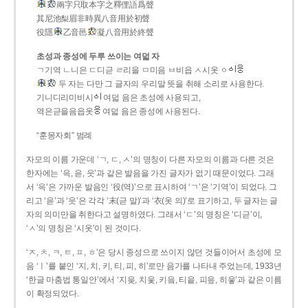
兩字只取本字之釋俚語爲聲
其尼池梨眉非時異八音用於初聲
役隱
乙音邑
凝八音用於終聲
초성과 종성에 두루 쓰이는 여덟 자
ㄱ기역 ㄴ니은 ㄷ디귿 ㄹ리을 ㅁ미음 ㅂ비읍 ㅅ시옷 ㆁ
두 자는 다만 그 글자의 우리말 뜻을 취해 소리로 사용한다.
기니디리미비시
여덟 음은 초성에 사용되고,
역은귿을음읍옷
여덟 음은 종성에 사용된다.
“훈몽자회” 범례
자모의 이름 가운데 ‘ㄱ, ㄷ, ㅅ’의 명칭이 다른 자모의 이름과 다른 것은
한자에는 ‘윽, 읃, 읏’과 같은 발음을 가진 글자가 없기 때문이었다. 그래
서 ‘윽’은 가까운 발음인 ‘役(역)’으로 표시하여 ‘ㄱ’은 ‘기역’이 되었다. 그
리고 ‘읃’과 ‘읏’은 각각 ‘末(귿 말)’과 ‘衣(옷 의)’로 표기하고, 두 글자는 글
자의 의미만을 취한다고 설명하였다. 그래서 ‘ㄷ’의 명칭은 ‘디귿’이,
‘ㅅ’의 명칭은 ‘시옷’이 된 것이다.
‘ㅈ, ㅊ, ㅋ, ㅌ, ㅍ, ㅎ’은 당시 종성으로 쓰이지 않던 것들이어서 초성에 모
음 ‘ㅣ’를 붙인 ‘지, 치, 키, 티, 피, 히’로만 음가를 나타내 주었는데, 1933년
‘한글 마춤법 통일안’에서 ‘지읒, 치읓, 키읔, 티읕, 피읖, 히읗’과 같은 이름
이 확정되었다.