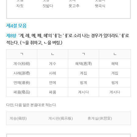
자칫
짓밟다
풋고추
햇곡식
제4절 모음
제8항
‘계, 례, 몌, 폐, 혜’의 ‘ㅖ’는 ‘ㅔ’로 소리 나는 경우가 있더라도 ‘ㅖ’로
적는다. (ㄱ을 취하고, ㄴ을 버림.)
ㄱ
ㄴ
ㄱ
ㄴ
계수(桂樹)
게수
혜택(惠澤)
헤택
사례(謝禮)
사레
계집
게집
연몌(連袂)
연메
핑계
핑게
폐품(廢品)
페품
계시다
게시다
다만, 다음 말은 본음대로 적는다.
게송(偈頌)
게시판(揭示板)
휴게실(休憩室)