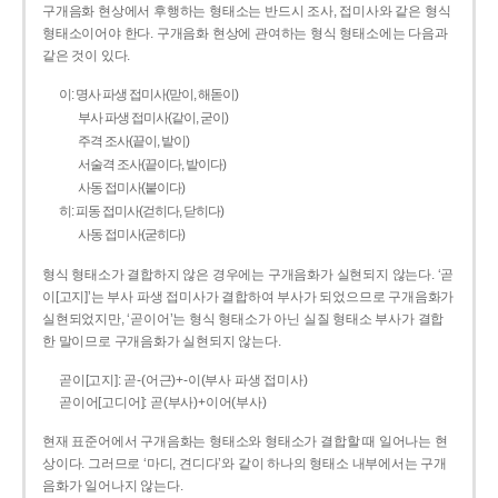
구개음화 현상에서 후행하는 형태소는 반드시 조사, 접미사와 같은 형식
형태소이어야 한다. 구개음화 현상에 관여하는 형식 형태소에는 다음과
같은 것이 있다.
이: 명사 파생 접미사(맏이, 해돋이)
부사 파생 접미사(같이, 굳이)
주격 조사(끝이, 밭이)
서술격 조사(끝이다, 밭이다)
사동 접미사(붙이다)
히: 피동 접미사(걷히다, 닫히다)
사동 접미사(굳히다)
형식 형태소가 결합하지 않은 경우에는 구개음화가 실현되지 않는다. ‘곧
이[고지]’는 부사 파생 접미사가 결합하여 부사가 되었으므로 구개음화가
실현되었지만, ‘곧이어’는 형식 형태소가 아닌 실질 형태소 부사가 결합
한 말이므로 구개음화가 실현되지 않는다.
곧이[고지]: 곧-­(어근)+­-이(부사 파생 접미사)
곧이어[고디어]: 곧(부사)+이어(부사)
현재 표준어에서 구개음화는 형태소와 형태소가 결합할 때 일어나는 현
상이다. 그러므로 ‘마디, 견디다’와 같이 하나의 형태소 내부에서는 구개
음화가 일어나지 않는다.