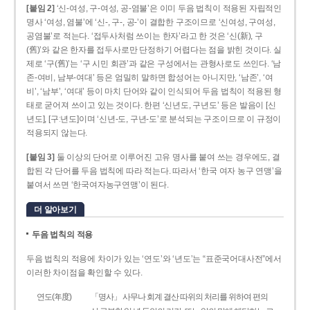
[붙임 2]
‘신-여성, 구-여성, 공-염불’은 이미 두음 법칙이 적용된 자립적인
명사 ‘여성, 염불’에 ‘신-, 구-, 공-’이 결합한 구조이므로 ‘신여성, 구여성,
공염불’로 적는다. ‘접두사처럼 쓰이는 한자’라고 한 것은 ‘신(新), 구
(舊)’와 같은 한자를 접두사로만 단정하기 어렵다는 점을 밝힌 것이다. 실
제로 ‘구(舊)’는 ‘구 시민 회관’과 같은 구성에서는 관형사로도 쓰인다. ‘남
존­-여비, 남부-­여대’ 등은 엄밀히 말하면 합성어는 아니지만, ‘남존’, ‘여
비’, ‘남부’, ‘여대’ 등이 마치 단어와 같이 인식되어 두음 법칙이 적용된 형
태로 굳어져 쓰이고 있는 것이다. 한편 ‘신년도, 구년도’ 등은 발음이 [신
년도], [구ː년도]이며 ‘신년­-도, 구년-­도’로 분석되는 구조이므로 이 규정이
적용되지 않는다.
[붙임 3]
둘 이상의 단어로 이루어진 고유 명사를 붙여 쓰는 경우에도, 결
합된 각 단어를 두음 법칙에 따라 적는다. 따라서 ‘한국 여자 농구 연맹’을
붙여서 쓰면 ‘한국여자농구연맹’이 된다.
더 알아보기
두음 법칙의 적용
두음 법칙의 적용에 차이가 있는 ‘연도’와 ‘년도’는 “표준국어대사전”에서
이러한 차이점을 확인할 수 있다.
연도(年度)
「명사」 사무나 회계 결산 따위의 처리를 위하여 편의