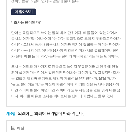
생이’, ‘밥을’과 같이 언제나 앞말에 붙여 쓴다.
더 알아보기
조사는 단어인가?
단어는 독립적으로 쓰이는 말의 최소 단위이다. 예를 들어 ‘먹는다’에서
동사의 어간 ‘먹-­’이나 어미 ‘­-는다’는 독립적으로 쓰이지 못하므로 단어가
아니다. 그래서 동사나 형용사의 어간과 여기에 결합하는 어미는 단어가
아니다. 동사의 어간이나 형용사의 어간은 어미와 서로 결합해야만 단어
가 된다. 예를 들어 ‘먹-’, ‘-는다’는 단어가 아니지만 ‘먹는다’는 단어이다.
조사는 어미와 마찬가지로 단독으로 쓰이지 못할뿐더러 체언 뒤에 연결
되어 실현된다는 점에서 일반적인 단어와는 차이가 있다. 그렇지만 조사
는 결합한 체언과 분리해도 체언이 자립성을 유지한다. ‘밥을’을 ‘밥’과
‘을’로 분리해도 ‘밥’은 여전히 자립적이다. 이러한 점은 동사나 형용사의
어간과 어미를 분리하면 어간과 어미가 모두 자립성을 잃는 것과 다른 점
이다. 이러한 이유로 조사는 어미보다는 단어에 가깝다고 할 수 있다.
제3항
외래어는 ‘외래어 표기법’에 따라 적는다.
해설