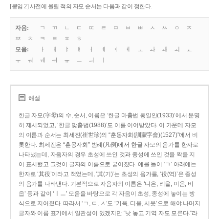
[붙임 2] 사전에 올릴 적의 자모 순서는 다음과 같이 정한다.
자음:
ㄱ
ㄲ
ㄴ
ㄷ
ㄸ
ㄹ
ㅁ
ㅂ
ㅃ
ㅅ
ㅆ
ㅇ
ㅈ
ㅉ
ㅊ
ㅋ
ㅌ
ㅍ
ㅎ
모음:
ㅏ
ㅐ
ㅑ
ㅒ
ㅓ
ㅔ
ㅕ
ㅖ
ㅗ
ㅘ
ㅙ
ㅚ
ㅛ
ㅜ
ㅝ
ㅞ
ㅟ
ㅠ
ㅡ
ㅢ
ㅣ
해설
한글 자모(字母)의 수, 순서, 이름은 ‘한글 마춤법 통일안(1933)’에서 분명
히 제시되었고, ‘한글 맞춤법(1988)’도 이를 이어받았다. 이 가운데 자모
의 이름과 순서는 최세진(崔世珍)의 “훈몽자회(訓蒙字會)(1527)”에서 비
롯한다. 최세진은 “훈몽자회” 범례(凡例)에서 한글 자모의 음가를 한자로
나타냈는데, 자음자의 경우 초성에 쓰인 것과 종성에 쓰인 것을 짝을 지
어 표시했고 그것이 글자의 이름으로 굳어졌다. 예를 들어 ‘ㄱ’ 아래에는
한자로 ‘其役’이라고 적었는데, ‘其(기)’는 초성의 음가를, ‘役(역)’은 종성
의 음가를 나타낸다. 기본적으로 자음자의 이름은 ‘니은, 리을, 미음, 비
읍’ 등과 같이 ‘ㅣㅡ’ 모음을 바탕으로 각 자음이 초성, 종성에 놓이는 방
식으로 지어졌다. 따라서 ‘ㄱ, ㄷ, ㅅ’도 ‘기윽, 디읃, 시읏’으로 해야 나머지
글자와 이름 표기에서 일관성이 있겠지만 “낫 놓고 기역 자도 모른다.”라