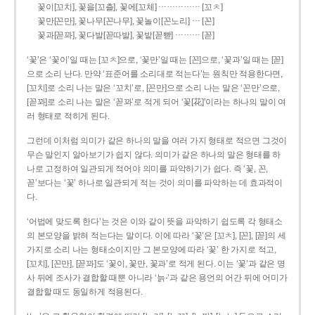
……………
꽃이[꼬치], 꽃을[꼬츨], 꽃에[꼬체]
[꼬ㅊ]
…
꽃만[꼰만], 꽃나무[꼰나무], 꽃놀이[꼰노리]
[꼰]
………
꽃과[꼳꽈], 꽃다발[꼳따발], 꽃밭[꼳빧]
[꼳]
‘꽃’은 ‘꽃이’일 때는 [꼬ㅊ]으로, ‘꽃만’일 때는 [꼰]으로, ‘꽃과’일 때는 [꼳]
으로 소리 난다. 만약 ‘표준어를 소리대로 적는다’는 원칙만 적용한다면,
[꼬치]로 소리 나는 말은 ‘꼬치’로, [꼰만]으로 소리 나는 말은 ‘꼰만’으로,
[꼳꽈]로 소리 나는 말은 ‘꼳꽈’로 적게 되어 ‘꽃[花]’이라는 하나의 말이 여
러 형태로 적히게 된다.
그런데 이처럼 의미가 같은 하나의 말을 여러 가지 형태로 적으면 그것이
무슨 말인지 알아보기가 쉽지 않다. 의미가 같은 하나의 말은 형태를 하
나로 고정하여 일관되게 적어야 의미를 파악하기가 쉽다. 즉 ‘꽃, 꼰,
꼳’보다는 ‘꽃’ 하나로 일관되게 적는 것이 의미를 파악하는 데 효과적이
다.
‘어법에 맞도록 한다’는 것은 이와 같이 뜻을 파악하기 쉽도록 각 형태소
의 본모양을 밝혀 적는다는 말이다. 이에 따라 ‘꽃’은 [꼬ㅊ], [꼰], [꼳]의 세
가지로 소리 나는 형태소이지만 그 본모양에 따라 ‘꽃’ 한 가지로 적고,
[꼬치], [꼰만], [꼳꽈]도 ‘꽃이, 꽃만, 꽃과’로 적게 된다. 이는 ‘꽃’과 같은 명
사 뒤에 조사가 결합할 때뿐 아니라 ‘늙-’과 같은 용언의 어간 뒤에 어미가
결합할 때도 동일하게 적용된다.