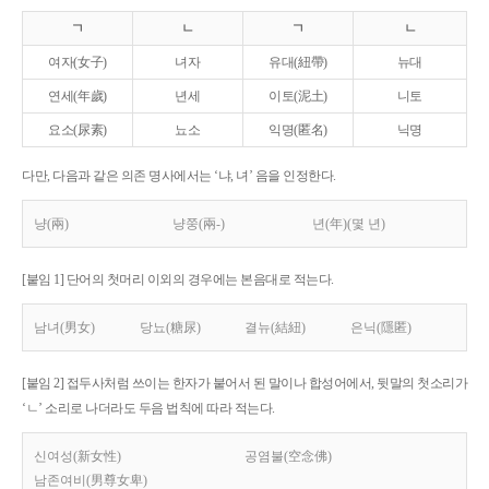
ㄱ
ㄴ
ㄱ
ㄴ
여자(女子)
녀자
유대(紐帶)
뉴대
연세(年歲)
년세
이토(泥土)
니토
요소(尿素)
뇨소
익명(匿名)
닉명
다만, 다음과 같은 의존 명사에서는 ‘냐, 녀’ 음을 인정한다.
냥(兩)
냥쭝(兩-)
년(年)(몇 년)
[붙임 1] 단어의 첫머리 이외의 경우에는 본음대로 적는다.
남녀(男女)
당뇨(糖尿)
결뉴(結紐)
은닉(隱匿)
[붙임 2] 접두사처럼 쓰이는 한자가 붙어서 된 말이나 합성어에서, 뒷말의 첫소리가
‘ㄴ’ 소리로 나더라도 두음 법칙에 따라 적는다.
신여성(新女性)
공염불(空念佛)
남존여비(男尊女卑)