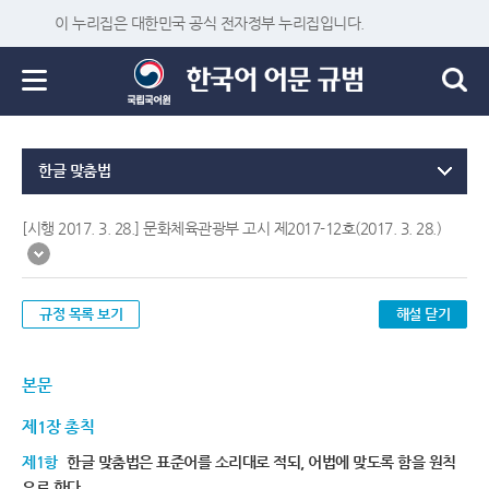
이 누리집은 대한민국 공식 전자정부 누리집입니다.
한글 맞춤법
[시행 2017. 3. 28.] 문화체육관광부 고시 제2017-12호(2017. 3. 28.)
규정 목록 보기
해설 닫기
본문
제1장 총칙
제1항
한글 맞춤법은 표준어를 소리대로 적되, 어법에 맞도록 함을 원칙
으로 한다.