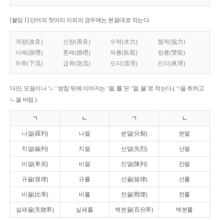
[붙임 1] 단어의 첫머리 이외의 경우에는 본음대로 적는다.
개량(改良)
선량(善良)
수력(水力)
협력(協力)
사례(謝禮)
혼례(婚禮)
와룡(臥龍)
쌍룡(雙龍)
하류(下流)
급류(急流)
도리(道理)
진리(眞理)
다만, 모음이나 ‘ㄴ’ 받침 뒤에 이어지는 ‘렬, 률’은 ‘열, 율’로 적는다.(ㄱ을 취하고
ㄴ을 버림.)
ㄱ
ㄴ
ㄱ
ㄴ
나열(羅列)
나렬
분열(分裂)
분렬
치열(齒列)
치렬
선열(先烈)
선렬
비열(卑劣)
비렬
진열(陳列)
진렬
규율(規律)
규률
선율(旋律)
선률
비율(比率)
비률
전율(戰慄)
전률
실패율(失敗率)
실패률
백분율(百分率)
백분률