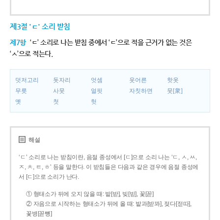
제3절 'ㄷ' 소리 받침
제7항
‘ㄷ’ 소리로 나는 받침 중에서 ‘ㄷ’으로 적을 근거가 없는 것은
‘ㅅ’으로 적는다.
덧저고리
돗자리
엇셈
웃어른
핫옷
무릇
사뭇
얼핏
자칫하면
뭇[衆]
옛
첫
헛
해설
‘ㄷ’ 소리로 나는 받침이란, 음절 종성에서 [ㄷ]으로 소리 나는 ‘ㄷ, ㅅ, ㅆ,
ㅈ, ㅊ, ㅌ, ㅎ’ 등을 말한다. 이 받침들은 다음과 같은 경우에 음절 종성에
서 [ㄷ]으로 소리가 난다.
① 형태소가 뒤에 오지 않을 때: 밭[받], 빚[빋], 꽃[꼳]
② 자음으로 시작하는 형태소가 뒤에 올 때: 밭과[받꽈], 젖다[젇따],
꽃병[꼳뼝]