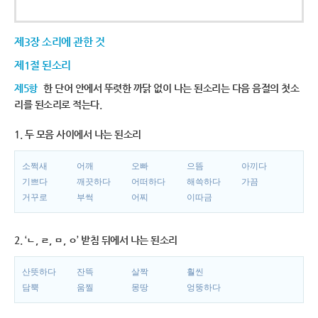
제3장 소리에 관한 것
제1절 된소리
제5항
한 단어 안에서 뚜렷한 까닭 없이 나는 된소리는 다음 음절의 첫소
리를 된소리로 적는다.
1. 두 모음 사이에서 나는 된소리
소쩍새
어깨
오빠
으뜸
아끼다
기쁘다
깨끗하다
어떠하다
해쓱하다
가끔
거꾸로
부썩
어찌
이따금
2. ‘ㄴ, ㄹ, ㅁ, ㅇ’ 받침 뒤에서 나는 된소리
산뜻하다
잔뜩
살짝
훨씬
담뿍
움찔
몽땅
엉뚱하다