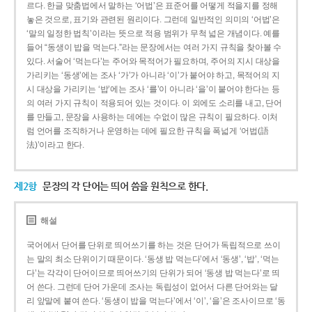
르다. 한글 맞춤법에서 말하는 ‘어법’은 표준어를 어떻게 적을지를 정해
놓은 것으로, 표기와 관련된 원리이다. 그런데 일반적인 의미의 ‘어법’은
‘말의 일정한 법칙’이라는 뜻으로 적용 범위가 무척 넓은 개념이다. 예를
들어 “동생이 밥을 먹는다.”라는 문장에서는 여러 가지 규칙을 찾아볼 수
있다. 서술어 ‘먹는다’는 주어와 목적어가 필요하며, 주어의 지시 대상을
가리키는 ‘동생’에는 조사 ‘가’가 아니라 ‘이’가 붙어야 하고, 목적어의 지
시 대상을 가리키는 ‘밥’에는 조사 ‘를’이 아니라 ‘을’이 붙어야 한다는 등
의 여러 가지 규칙이 적용되어 있는 것이다. 이 외에도 소리를 내고, 단어
를 만들고, 문장을 사용하는 데에는 수없이 많은 규칙이 필요하다. 이처
럼 언어를 조직하거나 운영하는 데에 필요한 규칙을 폭넓게 ‘어법(語
法)’이라고 한다.
제2항
문장의 각 단어는 띄어 씀을 원칙으로 한다.
해설
국어에서 단어를 단위로 띄어쓰기를 하는 것은 단어가 독립적으로 쓰이
는 말의 최소 단위이기 때문이다. ‘동생 밥 먹는다’에서 ‘동생’, ‘밥’, ‘먹는
다’는 각각이 단어이므로 띄어쓰기의 단위가 되어 ‘동생 밥 먹는다’로 띄
어 쓴다. 그런데 단어 가운데 조사는 독립성이 없어서 다른 단어와는 달
리 앞말에 붙여 쓴다. ‘동생이 밥을 먹는다’에서 ‘이’, ‘을’은 조사이므로 ‘동