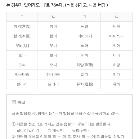
는 경우가 있더라도 ‘ㅢ’로 적는다. (ㄱ을 취하고, ㄴ을 버림.)
ㄱ
ㄴ
ㄱ
ㄴ
의의(意義)
의이
닁큼
닝큼
본의(本義)
본이
띄어쓰기
띠어쓰기
무늬[紋]
무니
씌어
씨어
보늬
보니
틔어
티어
오늬
오니
희망(希望)
히망
하늬바람
하니바람
희다
히다
늴리리
닐리리
유희(遊戱)
유히
해설
표준 발음법 제5항에서는 ‘ㅢ’의 발음을 다음과 같이 규정하고 있다.
① 자음을 첫소리로 가지고 있는 음절의 ‘ㅢ’는 [ㅣ]로 발음한다.
늴리리[닐리리]
씌어[씨어]
유희[유히]
② 단어의 첫음절 이외의 ‘의’는 [이]로, 조사 ‘의’는 [에]로 발음할 수 있다.