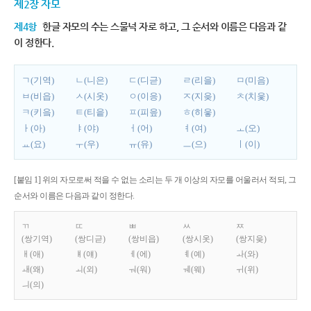
제2장 자모
제4항
한글 자모의 수는 스물넉 자로 하고, 그 순서와 이름은 다음과 같
이 정한다.
ㄱ(기역)
ㄴ(니은)
ㄷ(디귿)
ㄹ(리을)
ㅁ(미음)
ㅂ(비읍)
ㅅ(시옷)
ㅇ(이응)
ㅈ(지읒)
ㅊ(치읓)
ㅋ(키읔)
ㅌ(티읕)
ㅍ(피읖)
ㅎ(히읗)
ㅏ(아)
ㅑ(야)
ㅓ(어)
ㅕ(여)
ㅗ(오)
ㅛ(요)
ㅜ(우)
ㅠ(유)
ㅡ(으)
ㅣ(이)
[붙임 1] 위의 자모로써 적을 수 없는 소리는 두 개 이상의 자모를 어울러서 적되, 그
순서와 이름은 다음과 같이 정한다.
ㄲ
ㄸ
ㅃ
ㅆ
ㅉ
(쌍기역)
(쌍디귿)
(쌍비읍)
(쌍시옷)
(쌍지읒)
ㅐ(애)
ㅒ(얘)
ㅔ(에)
ㅖ(예)
ㅘ(와)
ㅙ(왜)
ㅚ(외)
ㅝ(워)
ㅞ(웨)
ㅟ(위)
ㅢ(의)