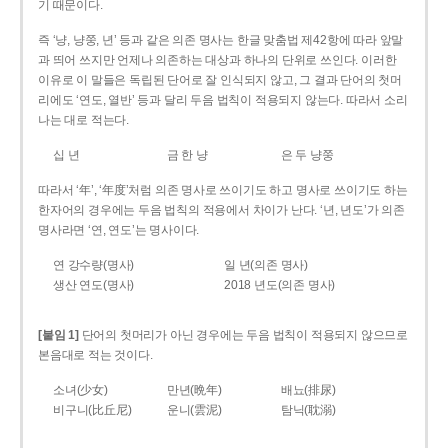
기 때문이다.
즉 ‘냥, 냥쭝, 년’ 등과 같은 의존 명사는 한글 맞춤법 제42항에 따라 앞말
과 띄어 쓰지만 언제나 의존하는 대상과 하나의 단위로 쓰인다. 이러한
이유로 이 말들은 독립된 단어로 잘 인식되지 않고, 그 결과 단어의 첫머
리에도 ‘연도, 열반’ 등과 달리 두음 법칙이 적용되지 않는다. 따라서 소리
나는 대로 적는다.
십 년
금 한 냥
은 두 냥쭝
따라서 ‘年’, ‘年度’처럼 의존 명사로 쓰이기도 하고 명사로 쓰이기도 하는
한자어의 경우에는 두음 법칙의 적용에서 차이가 난다. ‘년, 년도’가 의존
명사라면 ‘연, 연도’는 명사이다.
연 강수량(명사)
일 년(의존 명사)
생산 연도(명사)
2018 년도(의존 명사)
[붙임 1]
단어의 첫머리가 아닌 경우에는 두음 법칙이 적용되지 않으므로
본음대로 적는 것이다.
소녀(少女)
만년(晩年)
배뇨(排尿)
비구니(比丘尼)
운니(雲泥)
탐닉(耽溺)