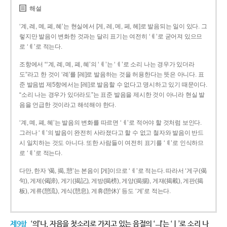
해설
‘계, 례, 몌, 폐, 혜’는 현실에서 [게, 레, 메, 페, 헤]로 발음되는 일이 있다. 그
렇지만 발음이 변화한 것과는 달리 표기는 여전히 ‘ㅖ’로 굳어져 있으므
로 ‘ㅖ’로 적는다.
조항에서 “‘계, 례, 몌, 폐, 혜’의 ‘ㅖ’는 ‘ㅔ’로 소리 나는 경우가 있더라
도”라고 한 것이 ‘례’를 [레]로 발음하는 것을 허용한다는 뜻은 아니다. 표
준 발음법 제5항에서는 [레]로 발음할 수 없다고 명시하고 있기 때문이다.
“소리 나는 경우가 있더라도”는 표준 발음을 제시한 것이 아니라 현실 발
음을 언급한 것이라고 해석해야 한다.
‘계, 몌, 폐, 혜’는 발음의 변화를 따르면 ‘ㅔ’로 적어야 할 것처럼 보인다.
그러나 ‘ㅖ’의 발음이 완전히 사라졌다고 할 수 없고 철자와 발음이 반드
시 일치하는 것도 아니다. 또한 사람들이 여전히 표기를 ‘ㅖ’로 인식하므
로 ‘ㅖ’로 적는다.
다만, 한자 ‘偈, 揭, 憩’는 본음이 [게]이므로 ‘ㅔ’로 적는다. 따라서 ‘게구(偈
句), 게제(偈諦), 게기(揭記), 게방(揭榜), 게양(揭揚), 게재(揭載), 게판(揭
板), 게류(憩流), 게식(憩息), 게휴(憩休)’ 등도 ‘게’로 적는다.
제9항
‘의’나, 자음을 첫소리로 가지고 있는 음절의 ‘ㅢ’는 ‘ㅣ’로 소리 나