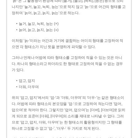
‘늙-’은 그 활용형이 환경에 따라 [늘거], [늘꼬], [늑찌], [능는] 등으로 소리
나지만 ‘늘거, 늘꼬, 늑찌, 능는’으로 적지 않고 ‘늙-’으로 어간의 형태를 고
정하여 ‘늙어, 늙고, 늙지, 늙는’으로 적는다.
늘거, 늘꼬, 늑찌, 능는 (×)
늙어, 늙고, 늙지, 늙는 (○)
이처럼 ‘늙-­’이라는 어간과 거기에 결합하는 어미의 형태를 고정하여 적
으면 각 형태소가 지닌 뜻을 분명하게 파악할 수 있다.
그러나 언제나 어법에 따라 형태소를 고정하여 적을 수 있는 것은 아니
다. 하나의 형태소라고 하더라도 한 형태로 고정하여 적을 수 없는 경우
가 있다.
덥고, 덥지
더워, 더우며
위의 ‘덥고, 덥지’에서의 ‘덥-­’과 ‘더워, 더우며’의 ‘더우-­’는 같은 형태소이
다. 어법에 따라 형태소의 본모양을 ‘덥-­’으로 고정하여 적는다면 ‘덥어,
덥으며’로 적어야 한다. 그렇지만 ‘덥어, 덥으며’는 [더버], [더브며]로 읽히
게 되므로 표준어 [더워], [더우며]의 소리를 제대로 나타낼 수 없다. 그러
므로 ‘덥고, 덥지, 더워, 더우며’는 한 형태소의 활용형이지만 그 형태를
하나로 고정할 수 없고 ‘덥-’, ‘더우-’ 두 가지로 적게 된다.