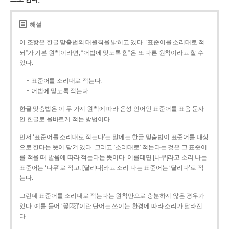
해설
이 조항은 한글 맞춤법의 대원칙을 밝히고 있다. “표준어를 소리대로 적
되”가 기본 원칙이라면, “어법에 맞도록 함”은 또 다른 원칙이라고 할 수
있다.
표준어를 소리대로 적는다.
어법에 맞도록 적는다.
한글 맞춤법은 이 두 가지 원칙에 따라 음성 언어인 표준어를 표음 문자
인 한글로 올바르게 적는 방법이다.
먼저 ‘표준어를 소리대로 적는다’는 말에는 한글 맞춤법이 표준어를 대상
으로 한다는 뜻이 담겨 있다. 그리고 ‘소리대로’ 적는다는 것은 그 표준어
를 적을 때 발음에 따라 적는다는 뜻이다. 이를테면 [나무]라고 소리 나는
표준어는 ‘나무’로 적고, [달리다]라고 소리 나는 표준어는 ‘달리다’로 적
는다.
그런데 표준어를 소리대로 적는다는 원칙만으로 충분하지 않은 경우가
있다. 예를 들어 ‘꽃[花]’이란 단어는 쓰이는 환경에 따라 소리가 달라진
다.