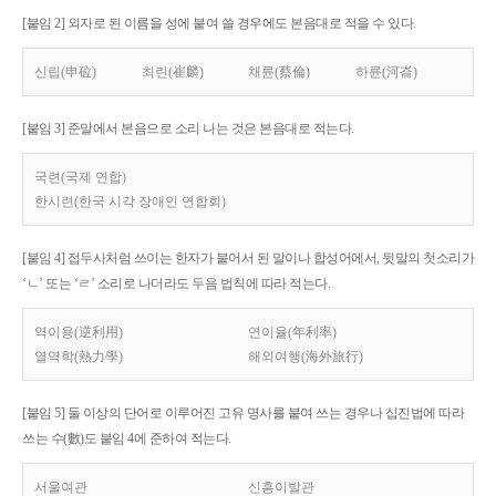
[붙임 2] 외자로 된 이름을 성에 붙여 쓸 경우에도 본음대로 적을 수 있다.
신립(申砬)
최린(崔麟)
채륜(蔡倫)
하륜(河崙)
[붙임 3] 준말에서 본음으로 소리 나는 것은 본음대로 적는다.
국련(국제 연합)
한시련(한국 시각 장애인 연합회)
[붙임 4] 접두사처럼 쓰이는 한자가 붙어서 된 말이나 합성어에서, 뒷말의 첫소리가
‘ㄴ’ 또는 ‘ㄹ’ 소리로 나더라도 두음 법칙에 따라 적는다.
역이용(逆利用)
연이율(年利率)
열역학(熱力學)
해외여행(海外旅行)
[붙임 5] 둘 이상의 단어로 이루어진 고유 명사를 붙여 쓰는 경우나 십진법에 따라
쓰는 수(數)도 붙임 4에 준하여 적는다.
서울여관
신흥이발관