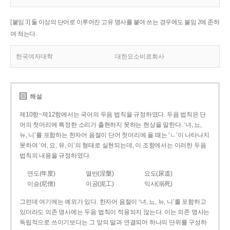
[붙임 3] 둘 이상의 단어로 이루어진 고유 명사를 붙여 쓰는 경우에도 붙임 2에 준하
여 적는다.
한국여자대학
대한요소비료회사
해설
제10항~제12항에서는 국어의 두음 법칙을 규정하였다. 두음 법칙은 단
어의 첫머리에 특정한 소리가 출현하지 못하는 현상을 말한다. ‘녀, 뇨,
뉴, 니’를 포함하는 한자어 음절이 단어 첫머리에 올 때는 ‘ㄴ’이 나타나지
못하여 ‘여, 요, 유, 이’의 형태로 실현되는데, 이 조항에서는 이러한 두음
법칙의 내용을 규정하였다.
연도(年度)
열반(涅槃)
요도(尿道)
이승(尼僧)
이공(泥工)
익사(溺死)
그런데 여기에는 예외가 있다. 한자어 음절이 ‘녀, 뇨, 뉴, 니’를 포함하고
있더라도 의존 명사에는 두음 법칙이 적용되지 않는다. 이는 의존 명사는
독립적으로 쓰이기보다는 그 앞의 말과 연결되어 하나의 단위를 구성하