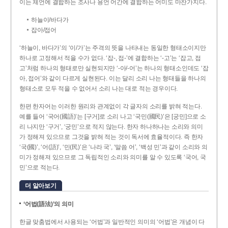
이는 체언에 결합하는 조사나 용언 어간에 결합하는 어미도 마찬가지다.
하늘이/바다가
잡아/접어
‘하늘이, 바다가’의 ‘이/가’는 주격의 뜻을 나타내는 동일한 형태소이지만
하나로 고정해서 적을 수가 없다. ‘잡-, 접-’에 결합하는 ‘-고’는 ‘잡고, 접
고’처럼 하나의 형태로만 실현되지만 ‘-아/-어’는 하나의 형태소인데도 ‘잡
아, 접어’와 같이 다르게 실현된다. 이는 달리 소리 나는 형태들을 하나의
형태소로 모두 적을 수 없어서 소리 나는 대로 적는 경우이다.
한편 한자어는 이러한 원리와 관계없이 각 글자의 소리를 밝혀 적는다.
예를 들어 ‘국어(國語)’는 [구거]로 소리 나고 ‘국민(國民)’은 [궁민]으로 소
리 나지만 ‘구거’, ‘궁민’으로 적지 않는다. 한자 하나하나는 소리와 의미
가 정해져 있으므로 그것을 밝혀 적는 것이 독서에 효율적이다. 즉 한자
‘국(國)’, ‘어(語)’, ‘민(民)’은 ‘나라 국’, ‘말씀 어’, ‘백성 민’과 같이 소리와 의
미가 정해져 있으므로 그 독립적인 소리와 의미를 알 수 있도록 ‘국어, 국
민’으로 적는다.
더 알아보기
‘어법(語法)’의 의미
한글 맞춤법에서 사용되는 ‘어법’과 일반적인 의미의 ‘어법’은 개념이 다