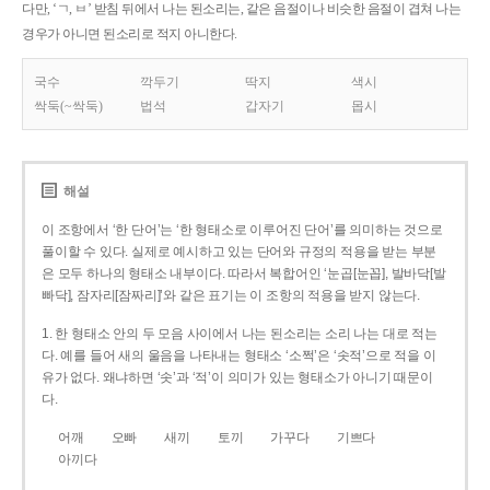
다만, ‘ㄱ, ㅂ’ 받침 뒤에서 나는 된소리는, 같은 음절이나 비슷한 음절이 겹쳐 나는
경우가 아니면 된소리로 적지 아니한다.
국수
깍두기
딱지
색시
싹둑(~싹둑)
법석
갑자기
몹시
해설
이 조항에서 ‘한 단어’는 ‘한 형태소로 이루어진 단어’를 의미하는 것으로
풀이할 수 있다. 실제로 예시하고 있는 단어와 규정의 적용을 받는 부분
은 모두 하나의 형태소 내부이다. 따라서 복합어인 ‘눈곱[눈꼽], 발바닥[발
빠닥], 잠자리[잠짜리]’와 같은 표기는 이 조항의 적용을 받지 않는다.
1. 한 형태소 안의 두 모음 사이에서 나는 된소리는 소리 나는 대로 적는
다. 예를 들어 새의 울음을 나타내는 형태소 ‘소쩍’은 ‘솟적’으로 적을 이
유가 없다. 왜냐하면 ‘솟’과 ‘적’이 의미가 있는 형태소가 아니기 때문이
다.
어깨
오빠
새끼
토끼
가꾸다
기쁘다
아끼다