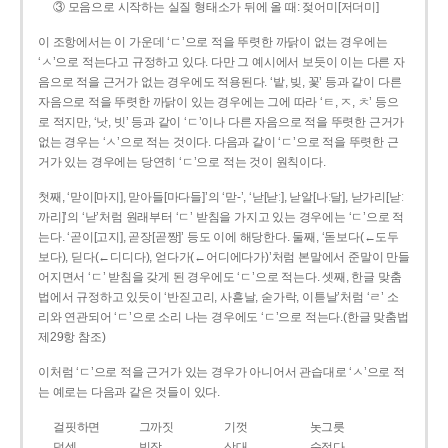
③ 모음으로 시작하는 실질 형태소가 뒤에 올 때: 젖어미[저더미]
이 조항에서는 이 가운데 ‘ㄷ’으로 적을 뚜렷한 까닭이 없는 경우에는
‘ㅅ’으로 적는다고 규정하고 있다. 다만 그 예시에서 보듯이 이는 다른 자
음으로 적을 근거가 없는 경우에도 적용된다. ‘밭, 빚, 꽃’ 등과 같이 다른
자음으로 적을 뚜렷한 까닭이 있는 경우에는 그에 따라 ‘ㅌ, ㅈ, ㅊ’ 등으
로 적지만, ‘낫, 빗’ 등과 같이 ‘ㄷ’이나 다른 자음으로 적을 뚜렷한 근거가
없는 경우는 ‘ㅅ’으로 적는 것이다. 다음과 같이 ‘ㄷ’으로 적을 뚜렷한 근
거가 있는 경우에는 당연히 ‘ㄷ’으로 적는 것이 원칙이다.
첫째, ‘맏이[마지], 맏아들[마다들]’의 ‘맏-’, ‘낟[낟ː], 낟알[나ː달], 낟가리[낟ː
까리]’의 ‘낟’처럼 원래부터 ‘ㄷ’ 받침을 가지고 있는 경우에는 ‘ㄷ’으로 적
는다. ‘곧이[고지], 곧장[곧짱]’ 등도 이에 해당한다. 둘째, ‘돋보다(←도두
보다), 딛다(←디디다), 얻다가(←어디에다가)’처럼 본말에서 준말이 만들
어지면서 ‘ㄷ’ 받침을 갖게 된 경우에도 ‘ㄷ’으로 적는다. 셋째, 한글 맞춤
법에서 규정하고 있듯이 ‘반짇고리, 사흗날, 숟가락, 이튿날’처럼 ‘ㄹ’ 소
리와 연관되어 ‘ㄷ’으로 소리 나는 경우에도 ‘ㄷ’으로 적는다.(한글 맞춤법
제29항 참조)
이처럼 ‘ㄷ’으로 적을 근거가 있는 경우가 아니어서 관습대로 ‘ㅅ’으로 적
는 예로는 다음과 같은 것들이 있다.
걸핏하면
그까짓
기껏
놋그릇
덧셈
빗장
삿대
숫접다