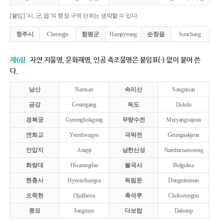
[붙임] ‘시, 군, 읍’의 행정 구역 단위는 생략할 수 있다.
청주시
Cheongju
함평군
Hampyeong
순창읍
Sunchang
제6항
자연 지물명, 문화재명, 인공 축조물명은 붙임표(-) 없이 붙여 쓴
다.
남산
Namsan
속리산
Songnisan
금강
Geumgang
독도
Dokdo
경복궁
Gyeongbokgung
무량수전
Muryangsujeon
연화교
Yeonhwagyo
극락전
Geungnakjeon
안압지
Anapji
남한산성
Namhansanseong
화랑대
Hwarangdae
불국사
Bulguksa
현충사
Hyeonchungsa
독립문
Dongnimmun
오죽헌
Ojukheon
촉석루
Chokseongnu
종묘
Jongmyo
다보탑
Dabotap