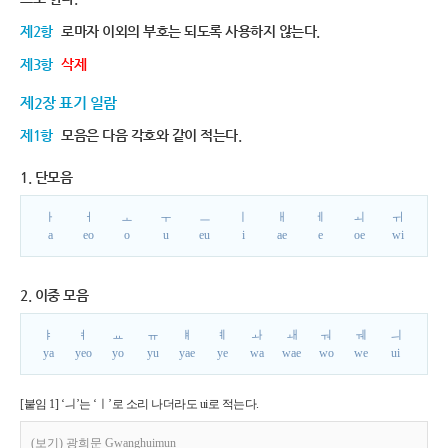
제2항
로마자 이외의 부호는 되도록 사용하지 않는다.
제3항
삭제
제2장 표기 일람
제1항
모음은 다음 각호와 같이 적는다.
1. 단모음
ㅏ
ㅓ
ㅗ
ㅜ
ㅡ
ㅣ
ㅐ
ㅔ
ㅚ
ㅟ
a
eo
o
u
eu
i
ae
e
oe
wi
2. 이중 모음
ㅑ
ㅕ
ㅛ
ㅠ
ㅒ
ㅖ
ㅘ
ㅙ
ㅝ
ㅞ
ㅢ
ya
yeo
yo
yu
yae
ye
wa
wae
wo
we
ui
[붙임 1] ‘ㅢ’는 ‘ㅣ’로 소리 나더라도 ui로 적는다.
(보기) 광희문 Gwanghuimun