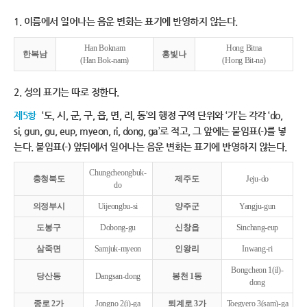
1. 이름에서 일어나는 음운 변화는 표기에 반영하지 않는다.
Han Boknam
Hong Bitna
한복남
홍빛나
(Han Bok-nam)
(Hong Bit-na)
2. 성의 표기는 따로 정한다.
제5항
‘도, 시, 군, 구, 읍, 면, 리, 동’의 행정 구역 단위와 ‘가’는 각각 ‘do,
si, gun, gu, eup, myeon, ri, dong, ga’로 적고, 그 앞에는 붙임표(-)를 넣
는다. 붙임표(-) 앞뒤에서 일어나는 음운 변화는 표기에 반영하지 않는다.
Chungcheongbuk-
충청북도
제주도
Jeju-do
do
의정부시
Uijeongbu-si
양주군
Yangju-gun
도봉구
Dobong-gu
신창읍
Sinchang-eup
삼죽면
Samjuk-myeon
인왕리
Inwang-ri
Bongcheon 1(il)-
당산동
Dangsan-dong
봉천 1동
dong
종로 2가
Jongno 2(i)-ga
퇴계로 3가
Toegyero 3(sam)-ga