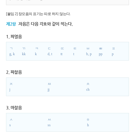
[붙임 2] 장모음의 표기는 따로 하지 않는다.
제2항
자음은 다음 각호와 같이 적는다.
1. 파열음
ㄱ
ㄲ
ㅋ
ㄷ
ㄸ
ㅌ
ㅂ
ㅃ
ㅍ
g, k
kk
k
d, t
tt
t
b, p
pp
p
2. 파찰음
ㅈ
ㅉ
ㅊ
j
jj
ch
3. 마찰음
ㅅ
ㅆ
ㅎ
s
ss
h