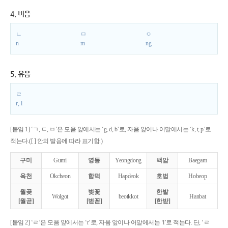
4. 비음
ㄴ
ㅁ
ㅇ
n
m
ng
5. 유음
ㄹ
r, l
[붙임 1] ‘ㄱ, ㄷ, ㅂ’은 모음 앞에서는 ‘g, d, b’로, 자음 앞이나 어말에서는 ‘k, t, p’로
적는다.([ ] 안의 발음에 따라 표기함.)
구미
Gumi
영동
Yeongdong
백암
Baegam
옥천
Okcheon
합덕
Hapdeok
호법
Hobeop
월곶
벚꽃
한밭
Wolgot
beotkkot
Hanbat
[월곧]
[벋꼳]
[한받]
[붙임 2] ‘ㄹ’은 모음 앞에서는 ‘r’로, 자음 앞이나 어말에서는 ‘l’로 적는다. 단, ‘ㄹ