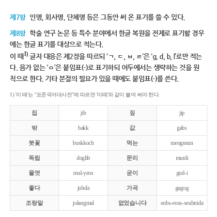
제7항
인명, 회사명, 단체명 등은 그동안 써 온 표기를 쓸 수 있다.
제8항
학술 연구 논문 등 특수 분야에서 한글 복원을 전제로 표기할 경우
에는 한글 표기를 대상으로 적는다.
1)
이 때
글자 대응은 제2장을 따르되 ‘ㄱ, ㄷ, ㅂ, ㄹ’은 ‘g, d, b, l’로만 적는
다. 음가 없는 ‘ㅇ’은 붙임표(-)로 표기하되 어두에서는 생략하는 것을 원
칙으로 한다. 기타 분절의 필요가 있을 때에도 붙임표(-)를 쓴다.
1) '이 때'는 "표준국어대사전"에 따르면 '이때'와 같이 붙여 써야 한다.
집
jib
짚
jip
밖
bakk
값
gabs
붓꽃
buskkoch
먹는
meogneun
독립
doglib
문리
munli
물엿
mul-yeos
굳이
gud-i
좋다
johda
가곡
gagog
조랑말
jolangmal
없었습니다
eobs-eoss-seubnida