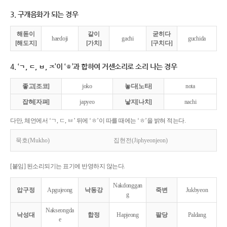
3. 구개음화가 되는 경우
해돋이
같이
굳히다
haedoji
gachi
guchida
[해도지]
[가치]
[구치다]
4. ‘ㄱ, ㄷ, ㅂ, ㅈ’이 ‘ㅎ’과 합하여 거센소리로 소리 나는 경우
좋고[조코]
joko
놓다[노타]
nota
잡혀[자펴]
japyeo
낳지[나치]
nachi
다만, 체언에서 ‘ㄱ, ㄷ, ㅂ’ 뒤에 ‘ㅎ’이 따를 때에는 ‘ㅎ’을 밝혀 적는다.
묵호(Mukho)
집현전(Jiphyeonjeon)
[붙임] 된소리되기는 표기에 반영하지 않는다.
Nakdonggan
압구정
Apgujeong
낙동강
죽변
Jukbyeon
g
Nakseongda
낙성대
합정
Hapjeong
팔당
Paldang
e