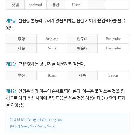
샛별
saetbyeol
울산
Ulsan
제2항
발음상 혼동의 우려가 있을 때에는 음절 사이에 붙임표(-)를 쓸 수
있다.
중앙
Jung-ang
반구대
Ban-gudae
세운
Se-un
해운대
Hae-undae
제3항
고유 명사는 첫 글자를 대문자로 적는다.
부산
Busan
세종
Sejong
제4항
인명은 성과 이름의 순서로 띄어 쓴다. 이름은 붙여 쓰는 것을 원
칙으로 하되 음절 사이에 붙임표(-)를 쓰는 것을 허용한다.( ( ) 안의 표기
를 허용함.)
민용하 Min Yongha (Min Yong-ha)
송나리 Song Nari (Song Na-ri)