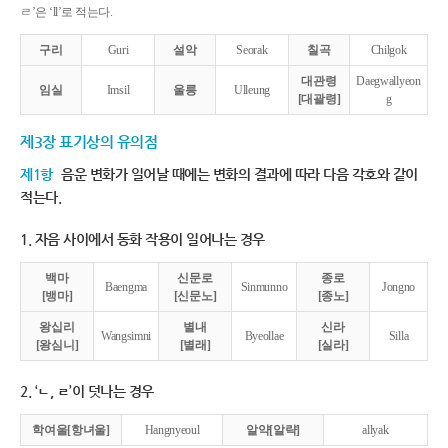
ㄹ’은 ‘ll’로 적는다.
구리
Guri
설악
Seorak
칠곡
Chilgok
대관령
Daegwallyeon
임실
Imsil
울릉
Ulleung
[대괄령]
g
제3장 표기상의 유의점
제1항
음운 변화가 일어날 때에는 변화의 결과에 따라 다음 각호와 같이
적는다.
1. 자음 사이에서 동화 작용이 일어나는 경우
백마
신문로
종로
Baengma
Sinmunno
Jongno
[뱅마]
[신문노]
[종노]
왕십리
별내
신라
Wangsimni
Byeollae
Silla
[왕심니]
[별래]
[실라]
2. ‘ㄴ, ㄹ’이 덧나는 경우
학여울[항녀울]
Hangnyeoul
알약[알략]
allyak