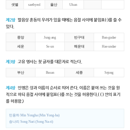
샛별
saetbyeol
울산
Ulsan
제2항
발음상 혼동의 우려가 있을 때에는 음절 사이에 붙임표(-)를 쓸 수
있다.
중앙
Jung-ang
반구대
Ban-gudae
세운
Se-un
해운대
Hae-undae
제3항
고유 명사는 첫 글자를 대문자로 적는다.
부산
Busan
세종
Sejong
제4항
인명은 성과 이름의 순서로 띄어 쓴다. 이름은 붙여 쓰는 것을 원
칙으로 하되 음절 사이에 붙임표(-)를 쓰는 것을 허용한다.( ( ) 안의 표기
를 허용함.)
민용하 Min Yongha (Min Yong-ha)
송나리 Song Nari (Song Na-ri)