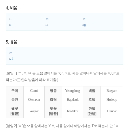
4. 비음
ㄴ
ㅁ
ㅇ
n
m
ng
5. 유음
ㄹ
r, l
[붙임 1] ‘ㄱ, ㄷ, ㅂ’은 모음 앞에서는 ‘g, d, b’로, 자음 앞이나 어말에서는 ‘k, t, p’로
적는다.([ ] 안의 발음에 따라 표기함.)
구미
Gumi
영동
Yeongdong
백암
Baegam
옥천
Okcheon
합덕
Hapdeok
호법
Hobeop
월곶
벚꽃
한밭
Wolgot
beotkkot
Hanbat
[월곧]
[벋꼳]
[한받]
[붙임 2] ‘ㄹ’은 모음 앞에서는 ‘r’로, 자음 앞이나 어말에서는 ‘l’로 적는다. 단, ‘ㄹ