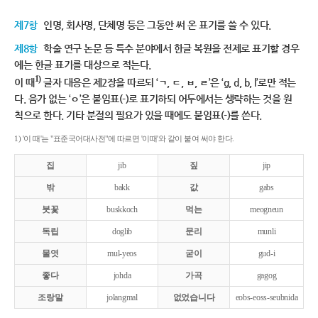
제7항
인명, 회사명, 단체명 등은 그동안 써 온 표기를 쓸 수 있다.
제8항
학술 연구 논문 등 특수 분야에서 한글 복원을 전제로 표기할 경우
에는 한글 표기를 대상으로 적는다.
1)
이 때
글자 대응은 제2장을 따르되 ‘ㄱ, ㄷ, ㅂ, ㄹ’은 ‘g, d, b, l’로만 적는
다. 음가 없는 ‘ㅇ’은 붙임표(-)로 표기하되 어두에서는 생략하는 것을 원
칙으로 한다. 기타 분절의 필요가 있을 때에도 붙임표(-)를 쓴다.
1) '이 때'는 "표준국어대사전"에 따르면 '이때'와 같이 붙여 써야 한다.
집
jib
짚
jip
밖
bakk
값
gabs
붓꽃
buskkoch
먹는
meogneun
독립
doglib
문리
munli
물엿
mul-yeos
굳이
gud-i
좋다
johda
가곡
gagog
조랑말
jolangmal
없었습니다
eobs-eoss-seubnida