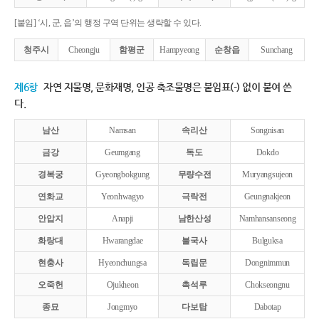
[붙임] ‘시, 군, 읍’의 행정 구역 단위는 생략할 수 있다.
청주시
Cheongju
함평군
Hampyeong
순창읍
Sunchang
제6항
자연 지물명, 문화재명, 인공 축조물명은 붙임표(-) 없이 붙여 쓴
다.
남산
Namsan
속리산
Songnisan
금강
Geumgang
독도
Dokdo
경복궁
Gyeongbokgung
무량수전
Muryangsujeon
연화교
Yeonhwagyo
극락전
Geungnakjeon
안압지
Anapji
남한산성
Namhansanseong
화랑대
Hwarangdae
불국사
Bulguksa
현충사
Hyeonchungsa
독립문
Dongnimmun
오죽헌
Ojukheon
촉석루
Chokseongnu
종묘
Jongmyo
다보탑
Dabotap