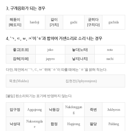
3. 구개음화가 되는 경우
해돋이
같이
굳히다
haedoji
gachi
guchida
[해도지]
[가치]
[구치다]
4. ‘ㄱ, ㄷ, ㅂ, ㅈ’이 ‘ㅎ’과 합하여 거센소리로 소리 나는 경우
좋고[조코]
joko
놓다[노타]
nota
잡혀[자펴]
japyeo
낳지[나치]
nachi
다만, 체언에서 ‘ㄱ, ㄷ, ㅂ’ 뒤에 ‘ㅎ’이 따를 때에는 ‘ㅎ’을 밝혀 적는다.
묵호(Mukho)
집현전(Jiphyeonjeon)
[붙임] 된소리되기는 표기에 반영하지 않는다.
Nakdonggan
압구정
Apgujeong
낙동강
죽변
Jukbyeon
g
Nakseongda
낙성대
합정
Hapjeong
팔당
Paldang
e