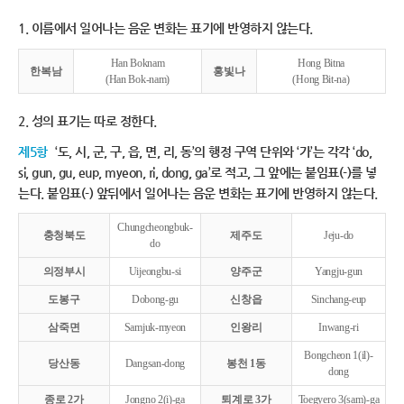
1. 이름에서 일어나는 음운 변화는 표기에 반영하지 않는다.
Han Boknam
Hong Bitna
한복남
홍빛나
(Han Bok-nam)
(Hong Bit-na)
2. 성의 표기는 따로 정한다.
제5항
‘도, 시, 군, 구, 읍, 면, 리, 동’의 행정 구역 단위와 ‘가’는 각각 ‘do,
si, gun, gu, eup, myeon, ri, dong, ga’로 적고, 그 앞에는 붙임표(-)를 넣
는다. 붙임표(-) 앞뒤에서 일어나는 음운 변화는 표기에 반영하지 않는다.
Chungcheongbuk-
충청북도
제주도
Jeju-do
do
의정부시
Uijeongbu-si
양주군
Yangju-gun
도봉구
Dobong-gu
신창읍
Sinchang-eup
삼죽면
Samjuk-myeon
인왕리
Inwang-ri
Bongcheon 1(il)-
당산동
Dangsan-dong
봉천 1동
dong
종로 2가
Jongno 2(i)-ga
퇴계로 3가
Toegyero 3(sam)-ga