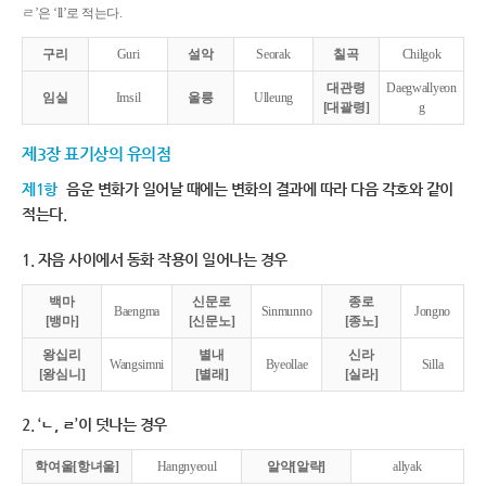
ㄹ’은 ‘ll’로 적는다.
구리
Guri
설악
Seorak
칠곡
Chilgok
대관령
Daegwallyeon
임실
Imsil
울릉
Ulleung
[대괄령]
g
제3장 표기상의 유의점
제1항
음운 변화가 일어날 때에는 변화의 결과에 따라 다음 각호와 같이
적는다.
1. 자음 사이에서 동화 작용이 일어나는 경우
백마
신문로
종로
Baengma
Sinmunno
Jongno
[뱅마]
[신문노]
[종노]
왕십리
별내
신라
Wangsimni
Byeollae
Silla
[왕심니]
[별래]
[실라]
2. ‘ㄴ, ㄹ’이 덧나는 경우
학여울[항녀울]
Hangnyeoul
알약[알략]
allyak