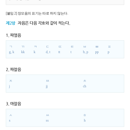
[붙임 2] 장모음의 표기는 따로 하지 않는다.
제2항
자음은 다음 각호와 같이 적는다.
1. 파열음
ㄱ
ㄲ
ㅋ
ㄷ
ㄸ
ㅌ
ㅂ
ㅃ
ㅍ
g, k
kk
k
d, t
tt
t
b, p
pp
p
2. 파찰음
ㅈ
ㅉ
ㅊ
j
jj
ch
3. 마찰음
ㅅ
ㅆ
ㅎ
s
ss
h