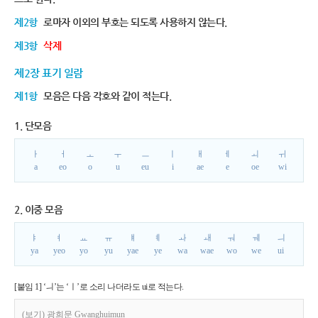
제2항
로마자 이외의 부호는 되도록 사용하지 않는다.
제3항
삭제
제2장 표기 일람
제1항
모음은 다음 각호와 같이 적는다.
1. 단모음
ㅏ
ㅓ
ㅗ
ㅜ
ㅡ
ㅣ
ㅐ
ㅔ
ㅚ
ㅟ
a
eo
o
u
eu
i
ae
e
oe
wi
2. 이중 모음
ㅑ
ㅕ
ㅛ
ㅠ
ㅒ
ㅖ
ㅘ
ㅙ
ㅝ
ㅞ
ㅢ
ya
yeo
yo
yu
yae
ye
wa
wae
wo
we
ui
[붙임 1] ‘ㅢ’는 ‘ㅣ’로 소리 나더라도 ui로 적는다.
(보기) 광희문 Gwanghuimun