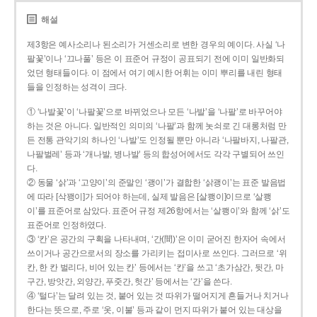
해설
제3항은 예사소리나 된소리가 거센소리로 변한 경우의 예이다. 사실 ‘나
팔꽃’이나 ‘끄나풀’ 등은 이 표준어 규정이 공표되기 전에 이미 일반화되
었던 형태들이다. 이 점에서 여기 예시한 어휘는 이미 뿌리를 내린 형태
들을 인정하는 성격이 크다.
① ‘나발꽃’이 ‘나팔꽃’으로 바뀌었으나 모든 ‘나발’을 ‘나팔’로 바꾸어야
하는 것은 아니다. 일반적인 의미의 ‘나팔’과 함께 놋쇠로 긴 대롱처럼 만
든 전통 관악기의 하나인 ‘나발’도 인정될 뿐만 아니라 ‘나팔바지, 나팔관,
나팔벌레’ 등과 ‘개나발, 병나발’ 등의 합성어에서도 각각 구별되어 쓰인
다.
② 동물 ‘삵’과 ‘고양이’의 준말인 ‘괭이’가 결합한 ‘삵괭이’는 표준 발음법
에 따라 [삭꽹이]가 되어야 하는데, 실제 발음은 [살쾡이]이므로 ‘살쾡
이’를 표준어로 삼았다. 표준어 규정 제26항에서는 ‘살쾡이’와 함께 ‘삵’도
표준어로 인정하였다.
③ ‘칸’은 공간의 구획을 나타내며, ‘간(間)’은 이미 굳어진 한자어 속에서
쓰이거나 공간으로서의 장소를 가리키는 접미사로 쓰인다. 그러므로 ‘위
칸, 한 칸 벌리다, 비어 있는 칸’ 등에서는 ‘칸’을 쓰고 ‘초가삼간, 뒷간, 마
구간, 방앗간, 외양간, 푸줏간, 헛간’ 등에서는 ‘간’을 쓴다.
④ ‘털다’는 달려 있는 것, 붙어 있는 것 따위가 떨어지게 흔들거나 치거나
한다는 뜻으로, 주로 ‘옷, 이불’ 등과 같이 먼지 따위가 붙어 있는 대상을