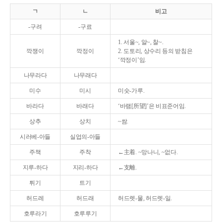
ㄱ
ㄴ
비고
-구려
-구료
1. 서울~, 알~, 찰~.
깍쟁이
깍정이
2. 도토리, 상수리 등의 받침은
‘깍정이’임.
나무라다
나무래다
미수
미시
미숫-가루.
바라다
바래다
‘바램[所望]’은 비표준어임.
상추
상치
~쌈.
시러베-아들
실업의-아들
주책
주착
←主着. ~망나니, ~없다.
지루-하다
지리-하다
←支離.
튀기
트기
허드레
허드래
허드렛-물, 허드렛-일.
호루라기
호루루기