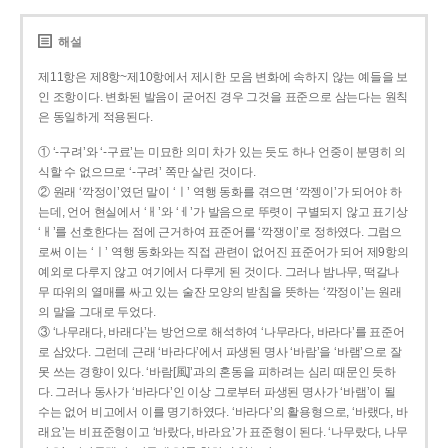
해설
제11항은 제8항~제10항에서 제시한 모음 변화에 속하지 않는 예들을 보
인 조항이다. 변화된 발음이 굳어진 경우 그것을 표준으로 삼는다는 원칙
은 동일하게 적용된다.
① ‘-구려’와 ‘-구료’는 미묘한 의미 차가 있는 듯도 하나 언중이 분명히 의
식할 수 없으므로 ‘-구려’ 쪽만 살린 것이다.
② 원래 ‘깍정이’였던 말이 ‘ㅣ’ 역행 동화를 겪으면 ‘깍젱이’가 되어야 하
는데, 언어 현실에서 ‘ㅐ’와 ‘ㅔ’가 발음으로 뚜렷이 구별되지 않고 표기상
‘ㅐ’를 선호한다는 점에 근거하여 표준어를 ‘깍쟁이’로 정하였다. 그럼으
로써 이는 ‘ㅣ’ 역행 동화와는 직접 관련이 없어진 표준어가 되어 제9항의
예외로 다루지 않고 여기에서 다루게 된 것이다. 그러나 밤나무, 떡갈나
무 따위의 열매를 싸고 있는 술잔 모양의 받침을 뜻하는 ‘깍정이’는 원래
의 말을 그대로 두었다.
③ ‘나무래다, 바래다’는 방언으로 해석하여 ‘나무라다, 바라다’를 표준어
로 삼았다. 그런데 근래 ‘바라다’에서 파생된 명사 ‘바람’을 ‘바램’으로 잘
못 쓰는 경향이 있다. ‘바람[風]’과의 혼동을 피하려는 심리 때문인 듯하
다. 그러나 동사가 ‘바라다’인 이상 그로부터 파생된 명사가 ‘바램’이 될
수는 없어 비고에서 이를 명기하였다. ‘바라다’의 활용형으로, ‘바랬다, 바
래요’는 비표준형이고 ‘바랐다, 바라요’가 표준형이 된다. ‘나무랐다, 나무