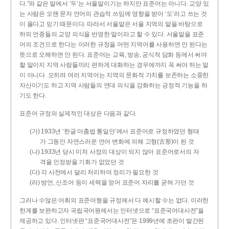
다.”와 같은 말에서 ‘두’는 서울말이기는 하지만 표준어는 아니다. 교양 있
는 사람은 오랜 문자 언어의 관습적 쓰임에 영향을 받아 ‘도’라고 쓰는 것
이 옳다고 믿기 때문이다. 따라서 서울말은 서울 지역의 말을 바탕으로
하되 언중들의 교양 의식을 반영한 말이라고 할 수 있다. 서울말을 표준
어의 조건으로 한다는 이러한 규정을 어떤 지역어를 사용하면 안 된다는
뜻으로 오해하면 안 된다. 표준어는 교육, 방송, 공식적 담화 등에서 써야
할 말이지 지역 사람들끼리 편하게 대화하는 경우에까지 꼭 써야 하는 말
이 아니다. 오히려 여러 지역어는 지역의 문화적 가치를 보존하는 소중한
자산이기도 하고 지역 사람들의 연대 의식을 강화하는 긍정적 기능을 하
기도 한다.
표준어 규정의 실제적인 대상은 다음과 같다.
(가) 1933년 ‘한글 마춤법 통일안’에서 표준어로 규정하였던 형태
가 그동안 자연스러운 언어 변화에 의해 고형(古形)이 된 것
(나) 1933년 당시 미처 사정의 대상이 되지 않아 표준어로서의 자
격을 인정받을 기회가 없었던 것
(다) 각 사전에서 달리 처리하여 정리가 필요한 것
(라) 방언, 신조어 등이 세력을 얻어 표준어 자리를 굳혀 가던 것
그러나 수많은 어휘의 표준어형을 규정에서 다 예시할 수는 없다. 이러한
한계를 보완하고자 국립국어원에서는 인터넷으로 “표준국어대사전”을
제공하고 있다. 인터넷판 “표준국어대사전”은 1999년에 초판이 발간된