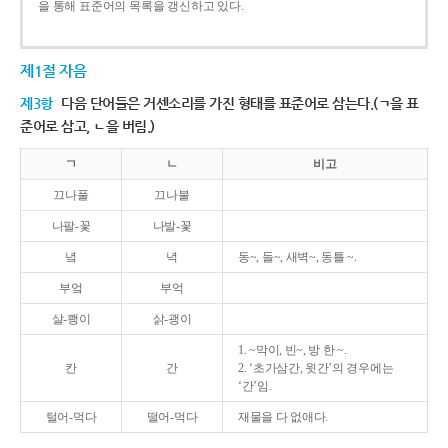
을 통해 표준어의 목록을 갱신하고 있다.
제1절 자음
제3항
다음 단어들은 거센소리를 가진 형태를 표준어로 삼는다.(ㄱ을 표
준어로 삼고, ㄴ을 버림.)
ㄱ
ㄴ
비고
끄나풀
끄나불
나팔-꽃
나발-꽃
녘
녁
동~, 들~, 새벽~, 동틀 ~.
부엌
부억
살-쾡이
삵-괭이
1. ~막이, 빈~, 방 한 ~.
칸
간
2. ‘초가삼간, 윗간’의 경우에는
‘간’임.
털어-먹다
떨어-먹다
재물을 다 없애다.