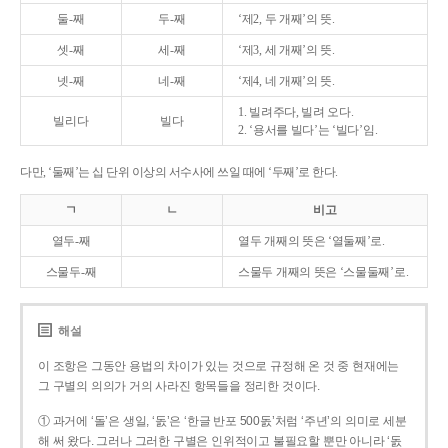
둘-째
두-째
‘제2, 두 개째’의 뜻.
셋-째
세-째
‘제3, 세 개째’의 뜻.
넷-째
네-째
‘제4, 네 개째’의 뜻.
1. 빌려주다, 빌려 오다.
빌리다
빌다
2. ‘용서를 빌다’는 ‘빌다’임.
다만, ‘둘째’는 십 단위 이상의 서수사에 쓰일 때에 ‘두째’로 한다.
ㄱ
ㄴ
비고
열두-째
열두 개째의 뜻은 ‘열둘째’로.
스물두-째
스물두 개째의 뜻은 ‘스물둘째’로.
해설
이 조항은 그동안 용법의 차이가 있는 것으로 규정해 온 것 중 현재에는
그 구별의 의의가 거의 사라진 항목들을 정리한 것이다.
① 과거에 ‘돌’은 생일, ‘돐’은 ‘한글 반포 500돐’처럼 ‘주년’의 의미로 세분
해 써 왔다. 그러나 그러한 구별은 인위적이고 불필요할 뿐만 아니라 ‘돐