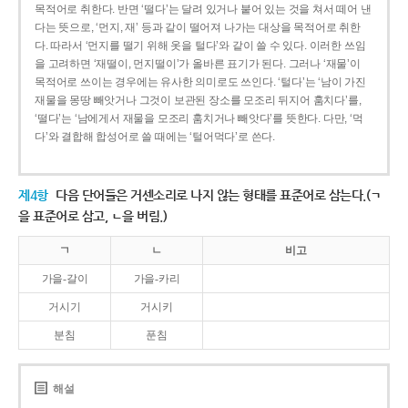
목적어로 취한다. 반면 ‘떨다’는 달려 있거나 붙어 있는 것을 쳐서 떼어 낸
다는 뜻으로, ‘먼지, 재’ 등과 같이 떨어져 나가는 대상을 목적어로 취한
다. 따라서 ‘먼지를 떨기 위해 옷을 털다’와 같이 쓸 수 있다. 이러한 쓰임
을 고려하면 ‘재떨이, 먼지떨이’가 올바른 표기가 된다. 그러나 ‘재물’이
목적어로 쓰이는 경우에는 유사한 의미로도 쓰인다. ‘털다’는 ‘남이 가진
재물을 몽땅 빼앗거나 그것이 보관된 장소를 모조리 뒤지어 훔치다’를,
‘떨다’는 ‘남에게서 재물을 모조리 훔치거나 빼앗다’를 뜻한다. 다만, ‘먹
다’와 결합해 합성어로 쓸 때에는 ‘털어먹다’로 쓴다.
제4항
다음 단어들은 거센소리로 나지 않는 형태를 표준어로 삼는다.(ㄱ
을 표준어로 삼고, ㄴ을 버림.)
ㄱ
ㄴ
비고
가을-갈이
가을-카리
거시기
거시키
분침
푼침
해설