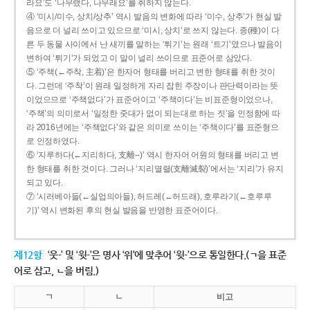
라요’도 ‘나무랬다, 나무래요’를 취하지 않는다.
④ ‘미시/미수, 상치/상추’ 역시 발음의 변화에 따라 ‘미수, 상추’가 현실 발
음으로 더 널리 쓰이고 있으므로 ‘미시, 상치’로 쓰지 않는다. 종(種)이 다
른 두 동물 사이에서 난 새끼를 말하는 ‘튀기’는 원래 ‘트기’였으나 발음이
변하여 ‘튀기’가 되었고 이 말이 널리 쓰이므로 표준어로 삼았다.
⑤ ‘주책(←주착, 主着)’은 한자어 형태를 버리고 변한 형태를 취한 것이
다. 그런데 ‘주착’이 원래 일정하게 자리 잡힌 주장이나 판단력이라는 뜻
이었으므로 ‘주책없다’가 표준어이고 ‘주책이다’는 비표준형이었으나,
‘주책’의 의미로서 ‘일정한 줏대가 없이 되는대로 하는 짓’을 인정함에 따
라 2016년에는 ‘주책없다’와 같은 의미로 쓰이는 ‘주책이다’를 표준형으
로 인정하였다.
⑥ ‘지루하다(←지리하다, 支離--)’ 역시 한자어 어원의 형태를 버리고 변
한 형태를 취한 것이다. 그러나 ‘지리멸렬(支離滅裂)’에서는 ‘지리’가 유지
되고 있다.
⑦ ‘시러베아들(←실업의아들), 허드레(←허드래), 호루라기(←호루루
기)’ 역시 변화된 후의 현실 발음을 반영한 표준어이다.
제12항
‘웃-’ 및 ‘윗-’은 명사 ‘위’에 맞추어 ‘윗-’으로 통일한다.(ㄱ을 표준
어로 삼고, ㄴ을 버림.)
ㄱ
ㄴ
비고