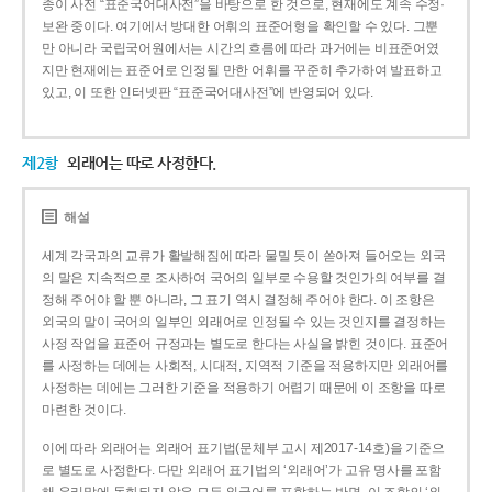
종이 사전 “표준국어대사전”을 바탕으로 한 것으로, 현재에도 계속 수정·
보완 중이다. 여기에서 방대한 어휘의 표준어형을 확인할 수 있다. 그뿐
만 아니라 국립국어원에서는 시간의 흐름에 따라 과거에는 비표준어였
지만 현재에는 표준어로 인정될 만한 어휘를 꾸준히 추가하여 발표하고
있고, 이 또한 인터넷판 “표준국어대사전”에 반영되어 있다.
제2항
외래어는 따로 사정한다.
해설
세계 각국과의 교류가 활발해짐에 따라 물밀 듯이 쏟아져 들어오는 외국
의 말은 지속적으로 조사하여 국어의 일부로 수용할 것인가의 여부를 결
정해 주어야 할 뿐 아니라, 그 표기 역시 결정해 주어야 한다. 이 조항은
외국의 말이 국어의 일부인 외래어로 인정될 수 있는 것인지를 결정하는
사정 작업을 표준어 규정과는 별도로 한다는 사실을 밝힌 것이다. 표준어
를 사정하는 데에는 사회적, 시대적, 지역적 기준을 적용하지만 외래어를
사정하는 데에는 그러한 기준을 적용하기 어렵기 때문에 이 조항을 따로
마련한 것이다.
이에 따라 외래어는 외래어 표기법(문체부 고시 제2017-14호)을 기준으
로 별도로 사정한다. 다만 외래어 표기법의 ‘외래어’가 고유 명사를 포함