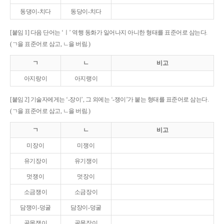
동댕이-치다
동당이-치다
[붙임 1] 다음 단어는 ‘ㅣ’ 역행 동화가 일어나지 아니한 형태를 표준어로 삼는다.
(ㄱ을 표준어로 삼고, ㄴ을 버림.)
ㄱ
ㄴ
비고
아지랑이
아지랭이
[붙임 2] 기술자에게는 ‘-장이’, 그 외에는 ‘-쟁이’가 붙는 형태를 표준어로 삼는다.
(ㄱ을 표준어로 삼고, ㄴ을 버림.)
ㄱ
ㄴ
비고
미장이
미쟁이
유기장이
유기쟁이
멋쟁이
멋장이
소금쟁이
소금장이
담쟁이-덩굴
담장이-덩굴
골목쟁이
골목장이