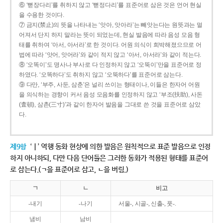
⑥ ‘뻗장다리’를 취하지 않고 ‘뻗정다리’를 표준어로 삼은 것은 언어 현실
을 수용한 것이다.
⑦ 금지(禁止)의 뜻을 나타내는 ‘앗아, 앗아라’는 빼앗는다는 원뜻과는 멀
어져서 단지 하지 말라는 뜻이 되었는데, 현실 발음에 따라 음성 모음 형
태를 취하여 ‘아서, 아서라’로 한 것이다. 어원 의식이 희박해졌으므로 어
법에 따라 ‘앗어, 앗어라’와 같이 적지 않고 ‘아서, 아서라’와 같이 적는다.
⑧ ‘오똑이’도 명사나 부사로 다 인정하지 않고 ‘오뚝이’만을 표준어로 정
하였다. ‘오똑하다’도 취하지 않고 ‘오뚝하다’를 표준어로 삼는다.
⑨ 다만, ‘부주, 사둔, 삼춘’은 널리 쓰이는 형태이나, 이들은 한자어 어원
을 의식하는 경향이 커서 음성 모음화를 인정하지 않고 ‘부조(扶助), 사돈
(査頓), 삼촌(三寸)’과 같이 한자어 발음을 그대로 쓴 것을 표준어로 삼았
다.
제9항
‘ㅣ’ 역행 동화 현상에 의한 발음은 원칙적으로 표준 발음으로 인정
하지 아니하되, 다만 다음 단어들은 그러한 동화가 적용된 형태를 표준어
로 삼는다.(ㄱ을 표준어로 삼고, ㄴ을 버림.)
ㄱ
ㄴ
비고
-내기
-나기
서울-, 시골-, 신출-, 풋-.
냄비
남비