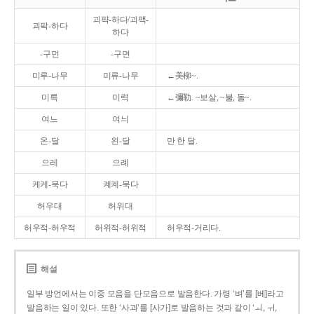
괴퍅-하다/괴팩-
괴팍-하다
하다
-구먼
-구면
미루-나무
미류-나무
←美柳~.
미륵
미력
←彌勒. ~보살, ~불, 돌~.
여느
여늬
온-달
왼-달
만 한 달.
으레
으례
케케-묵다
켸켸-묵다
허우대
허위대
허우적-허우적
허위적-허위적
허우적-거리다.
해설
일부 방언에서는 이중 모음을 단모음으로 발음한다. 가령 ‘벼’를 [베]라고
발음하는 일이 있다. 또한 ‘사과’를 [사가]로 발음하는 것과 같이 ‘ㅚ, ㅟ,