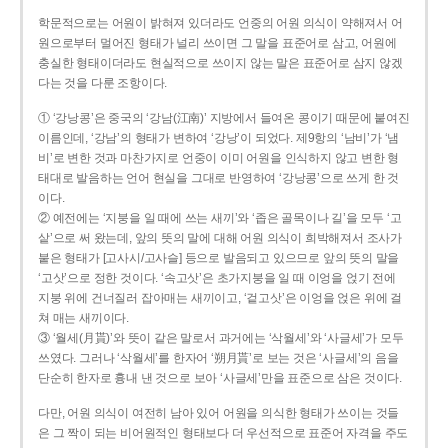
학문적으로는 어원이 밝혀져 있더라도 언중의 어원 의식이 약해져서 어
원으로부터 멀어진 형태가 널리 쓰이면 그 말을 표준어로 삼고, 어원에
충실한 형태이더라도 현실적으로 쓰이지 않는 말은 표준어로 삼지 않겠
다는 것을 다룬 조항이다.
① ‘강낭콩’은 중국의 ‘강남(江南)’ 지방에서 들여온 콩이기 때문에 붙여진
이름인데, ‘강남’의 형태가 변하여 ‘강낭’이 되었다. 제9항의 ‘남비’가 ‘냄
비’로 변한 것과 마찬가지로 언중이 이미 어원을 인식하지 않고 변한 형
태대로 발음하는 언어 현실을 그대로 반영하여 ‘강낭콩’으로 쓰게 한 것
이다.
② 예전에는 ‘지붕을 일 때에 쓰는 새끼’와 ‘좁은 골목이나 길’을 모두 ‘고
샅’으로 써 왔는데, 앞의 뜻의 말에 대해 어원 의식이 희박해져서 조사가
붙은 형태가 [고사시/고사슬] 등으로 발음되고 있으므로 앞의 뜻의 말을
‘고삿’으로 정한 것이다. ‘속고삿’은 초가지붕을 일 때 이엉을 얹기 전에
지붕 위에 건너질러 잡아매는 새끼이고, ‘겉고삿’은 이엉을 얹은 위에 걸
쳐 매는 새끼이다.
③ ‘월세(月貰)’와 뜻이 같은 말로서 과거에는 ‘삭월세’와 ‘사글세’가 모두
쓰였다. 그러나 ‘삭월세’를 한자어 ‘朔月貰’로 보는 것은 ‘사글세’의 음을
단순히 한자로 흉내 낸 것으로 보아 ‘사글세’만을 표준으로 삼은 것이다.
다만, 어원 의식이 여전히 남아 있어 어원을 의식한 형태가 쓰이는 것들
은 그 짝이 되는 비어원적인 형태보다 더 우선적으로 표준어 자격을 주도