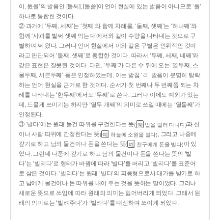
이, 돐을’의 발음인 [돌씨], [돌쓸]이 언어 현실에 있는 발음이 아니므로 ‘돌’
하나로 통합한 것이다.
② 과거에 ‘두째, 세째’는 ‘첫째’와 함께 차례를, ‘둘째, 셋째’는 ‘하나째’와
함께 ‘사과를 벌써 셋째 먹는다’에서와 같이 수량을 나타내는 것으로 구
별하여 써 왔다. 그러나 언어 현실에서 이와 같은 구별은 인위적인 것이
라고 판단되어 ‘둘째, 셋째’로 통합한 것이다. 따라서 ‘두째, 세째, 네째’와
같은 표현은 잘못된 것이다. 다만, ‘두째’가 다른 수 뒤에 오는 ‘열두째, 스
물두째, 서른두째’ 등은 인정하였는데, 이는 받침 ‘ㄹ’ 발음이 분명히 탈락
하는 언어 현실을 근거로 한 것이다. 순서가 첫 번째나 두 번째쯤 되는 차
례를 나타내는 ‘한두째’에서도 ‘두째’로 쓴다. 그러나 이에도 예외가 있는
데, 드물게 쓰이기는 하지만 ‘열두 개째’의 의미로 쓰일 때에는 ‘열둘째’가
인정된다.
③ ‘빌다’에는 원래 물건 따위를 구걸한다는 뜻
과 신
(
밥을 빌러 다니다)
예
이나 사람 따위에 간청한다는 뜻
, 그리고 나중에
(
하늘에 소원을 빌다)
예
갚기로 하고 남의 물건이나 돈을 쓴다는 뜻
이 있
(
친구에게 돈을 빌다)
예
었다. 그런데 나중에 갚기로 하고 남의 물건이나 돈을 쓴다는 뜻의 ‘빌
다’는 ‘빌리다’로 형태가 바뀜에 따라 ‘빌다’를 버리고 ‘빌리다’를 표준어
로 삼은 것이다. ‘빌리다’는 원래 ‘빌다’의 피동형으로서 대가를 받기로 하
고 남에게 물건이나 돈 따위를 내어 주는 것을 뜻하는 말이었다. 그러나
새로운 뜻으로 쓰임에 따라 원래의 의미는 잃어버리게 되었다. 그래서 원
래의 의미로는 ‘빌려주다’가 ‘빌리다’를 대신하여 쓰이게 되었다.