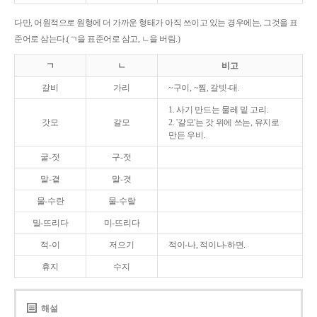
다만, 어원적으로 원형에 더 가까운 형태가 아직 쓰이고 있는 경우에는, 그것을 표
준어로 삼는다.(ㄱ을 표준어로 삼고, ㄴ을 버림.)
ㄱ
ㄴ
비고
갈비
가리
~구이, ~찜, 갈빗-대.
1. 사기 만드는 물레 밑 고리.
갓모
갈모
2. '갈모'는 갓 위에 쓰는, 유지로
만든 우비.
굴-젓
구-젓
말-곁
말-겻
물-수란
물-수랄
밀-뜨리다
미-뜨리다
적-이
저으기
적이-나, 적이나-하면.
휴지
수지
해설