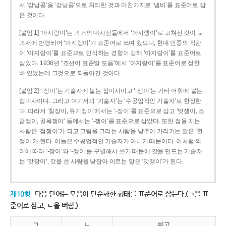
서 ‘강남콩’을 ‘강낭콩’으로 처리한 것과 마찬가지로 ‘냄비’를 표준어로 삼
은 것이다.
[붙임 1] ‘아지랑이’는 과거의 대사전들에서 ‘아지랭이’로 고쳐진 것이 교
과서에 반영되어 ‘아지랭이’가 표준어로 쓰여 왔으나, 현대 언중의 직관
이 ‘아지랑이’를 표준으로 인식하는 경향이 강해 ‘아지랑이’를 표준어로
삼았다. 1936년 “조선어 표준말 모음”에서 ‘아지랑이’를 표준어로 정한
바 있었는데 그것으로 되돌아간 것이다.
[붙임 2] ‘-장이’는 기술자에 붙는 접미사이고 ‘-쟁이’는 기타 어휘에 붙는
접미사이다. 그리고 여기서의 ‘기술자’는 ‘수공업적인 기술자’로 한정한
다. 따라서 ‘칠장이, 유기장이’에서는 ‘-장이’를 표준으로 삼고 ‘멋쟁이, 소
금쟁이, 골목쟁이’ 등에서는 ‘-쟁이’를 표준으로 삼았다. 또한 점을 치는
사람은 ‘점쟁이’가 되고 그림을 그리는 사람을 낮추어 가리키는 말은 ‘환
쟁이’가 된다. 이들은 수공업적인 기술자가 아니기 때문이다. 이처럼 의
미에 따라 ‘-장이’와 ‘-쟁이’를 구별해서 쓰기 때문에 갓을 만드는 기술자
는 ‘갓장이’, 갓을 쓴 사람을 낮잡아 이르는 말은 ‘갓쟁이’가 된다.
제10항
다음 단어는 모음이 단순화한 형태를 표준어로 삼는다.(ㄱ을 표
준어로 삼고, ㄴ을 버림.)
ㄱ
ㄴ
비고