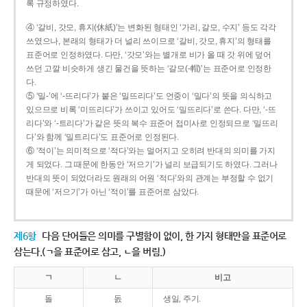
록 규정하였다.
④ ‘갈비, 갓모, 휴지(休紙)’는 변화된 형태인 ‘가리, 갈모, 수지’ 등도 각각
쓰였으나, 본래의 형태가 더 널리 쓰이므로 ‘갈비, 갓모, 휴지’의 형태를
표준어로 인정하였다. 다만, ‘갓모’와는 별개로 비가 올 때 갓 위에 덮어
쓰던 고깔 비슷하게 생긴 물건을 뜻하는 ‘갈모(-帽)’는 표준어로 인정한
다.
⑤ ‘밀-’에 ‘-뜨리다’가 붙은 ‘밀뜨리다’도 언중이 ‘밀다’의 뜻을 의식하고
있으므로 비록 ‘미뜨리다’가 쓰이고 있어도 ‘밀뜨리다’로 쓴다. 다만, ‘-뜨
리다’와 ‘-트리다’가 같은 뜻의 복수 표준어 접미사로 인정되므로 ‘밀뜨리
다’와 함께 ‘밀트리다’도 표준어로 인정된다.
⑥ ‘적이’는 의미적으로 ‘적다’와는 멀어지고 오히려 반대의 의미를 가지
게 되었다. 그 때문에 한동안 ‘저으기’가 널리 보급되기도 하였다. 그러나
반대의 뜻이 되었더라도 원래의 어원 ‘적다’와의 관계는 부정할 수 없기
때문에 ‘저으기’가 아닌 ‘적이’를 표준어로 삼았다.
제6항
다음 단어들은 의미를 구별함이 없이, 한 가지 형태만을 표준어로
삼는다.(ㄱ을 표준어로 삼고, ㄴ을 버림.)
ㄱ
ㄴ
비고
돌
돐
생일, 주기.