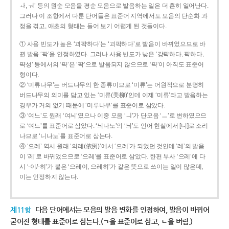
ㅘ, ㅝ’ 등의 원순 모음을 평순 모음으로 발음하는 일은 더 흔히 일어난다.
그러나 이 조항에서 다룬 단어들은 표준어 지역에서도 모음의 단순화 과
정을 겪고, 애초의 형태는 들어 보기 어렵게 된 것들이다.
① 사용 빈도가 높은 ‘괴퍅하다’는 ‘괴팍하다’로 발음이 바뀌었으므로 바
뀐 발음 ‘팍’을 인정하였다. 그러나 사용 빈도가 낮은 ‘강퍅하다, 퍅하다,
퍅성’ 등에서의 ‘퍅’은 ‘팍’으로 발음되지 않으므로 ‘퍅’이 아직도 표준어
형이다.
② ‘미류나무’는 버드나무의 한 종류이므로 ‘미류’는 어원적으로 분명히
버드나무의 의미를 담고 있는 ‘미류(美柳)’인데 이제 ‘미류’라고 발음하는
경우가 거의 없기 때문에 ‘미루나무’를 표준어로 삼았다.
③ ‘여느’도 원래 ‘여늬’였으나 이중 모음 ‘ㅢ’가 단모음 ‘ㅡ’로 변하였으므
로 ‘여느’를 표준어로 삼았다. ‘늬나노’의 ‘늬’도 언어 현실에서 [니]로 소리
나므로 ‘니나노’를 표준어로 삼는다.
④ ‘으례’ 역시 원래 ‘의례(依例)’에서 ‘으례’가 되었던 것인데 ‘례’의 발음
이 ‘레’로 바뀌었으므로 ‘으레’를 표준어로 삼았다. 한편 부사 ‘으레’에 다
시 ‘-이/-히’가 붙은 ‘으레이, 으레히’가 같은 뜻으로 쓰이는 일이 많은데,
이는 인정하지 않는다.
제11항
다음 단어에서는 모음의 발음 변화를 인정하여, 발음이 바뀌어
굳어진 형태를 표준어로 삼는다.(ㄱ을 표준어로 삼고, ㄴ을 버림.)