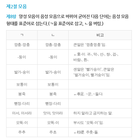
제2절 모음
제8항
양성 모음이 음성 모음으로 바뀌어 굳어진 다음 단어는 음성 모음
형태를 표준어로 삼는다.(ㄱ을 표준어로 삼고, ㄴ을 버림.)
ㄱ
ㄴ
비고
깡충-깡충
깡총-깡총
큰말은 ‘껑충껑충’임.
←童-이. 귀-, 막-, 선-, 쌍-, 검-,
-둥이
-동이
바람-, 흰-.
센말은 ‘빨가숭이’, 큰말은
발가-숭이
발가-송이
‘벌거숭이, 뻘거숭이’임.
보퉁이
보통이
봉죽
봉족
←奉足. ~꾼, ~들다.
뻗정-다리
뻗장-다리
아서, 아서라
앗아, 앗아라
하지 말라고 금지하는 말.
오뚝-이
오똑-이
부사도 ‘오뚝-이’임.
주추
주초
←柱礎. 주춧-돌.