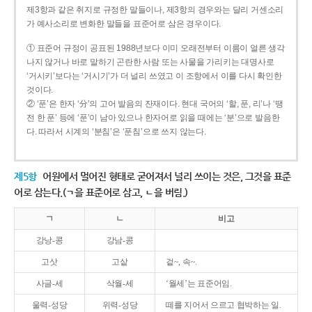
제3항과 같은 취지로 규정한 말들이나, 제3항의 경우와는 달리 거센소리
가 예사소리로 변화한 말들을 표준어로 삼은 경우이다.
① 표준어 규정이 공표된 1988년보다 이미 오래전부터 이름이 얼른 생각
나지 않거나 바로 말하기 곤란한 사람 또는 사물을 가리키는 대명사로
‘거시키’보다는 ‘거시기’가 더 널리 쓰였고 이 조항에서 이를 다시 확인한
것이다.
② ‘푼’은 한자 ‘分’의 고어 발음의 잔재이다. 현대 국어의 ‘할, 푼, 리’나 ‘땡
전 한 푼’ 등에 ‘푼’이 남아 있으나 한자어로 읽을 때에는 ‘분’으로 발음한
다. 따라서 시계의 ‘분침’은 ‘푼침’으로 쓰지 않는다.
제5항
어원에서 멀어진 형태로 굳어져서 널리 쓰이는 것은, 그것을 표준
어로 삼는다.(ㄱ을 표준어로 삼고, ㄴ을 버림.)
ㄱ
ㄴ
비고
강낭-콩
강남-콩
고삿
고샅
겉~, 속~.
사글-세
삭월-세
‘월세’는 표준어임.
울력-성당
위력-성당
떼를 지어서 으르고 협박하는 일.