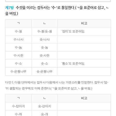
제7항
수컷을 이르는 접두사는 '수-'로 통일한다.(ㄱ을 표준어로 삼고, ㄴ
을 버림.)
ㄱ
ㄴ
비고
수-꿩
수-퀑/숫-꿩
'장끼'도 표준어임.
수-나사
숫-나사
수-놈
숫-놈
수-사돈
숫-사돈
수-소
숫-소
'황소'도 표준어임.
수-은행나무
숫-은행나무
다만 1. 다음 단어에서는 접두사 다음에서 나는 거센소리를 인정한다. 접두사 '암-
'이 결합되는 경우에도 이에 준한다.(ㄱ을 표준어로 삼고, ㄴ을 버림.)
ㄱ
ㄴ
비고
수-캉아지
숫-강아지
수-캐
숫-개