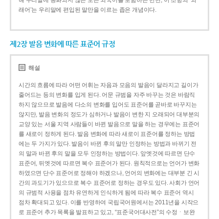
해 우리말에 동화되지 않은 모든 외국어를 포함하는 반면, 이 조항의 ‘외
래어’는 우리말에 편입된 말만을 이르는 좁은 개념이다.
제2장 발음 변화에 따른 표준어 규정
해설
시간의 흐름에 따라 어떤 어휘는 자음과 모음의 발음이 달라지고 길이가
줄어드는 등의 변화를 입게 된다. 어문 규범을 자주 바꾸는 것은 바람직
하지 않으므로 발음에 다소의 변화를 입어도 표준어를 곧바로 바꾸지는
않지만, 발음 변화의 정도가 심하거나 발음이 변한 지 오래되어 대부분의
교양 있는 서울 지역 사람들이 바뀐 발음으로 말을 하는 경우에는 표준어
를 새로이 정하게 된다. 발음 변화에 따라 새로이 표준어를 정하는 방법
에는 두 가지가 있다. 발음이 바뀐 후의 말만 인정하는 방법과 바뀌기 전
의 말과 바뀐 후의 말을 모두 인정하는 방법이다. 앞엣것에 따르면 단수
표준어, 뒤엣것에 따르면 복수 표준어가 된다. 원칙적으로는 언어가 변화
하였으면 단수 표준어로 정해야 하겠으나, 언어의 변화에는 대부분 긴 시
간의 과도기가 있으므로 복수 표준어로 정하는 경우도 있다. 사회가 언어
의 규범적 사용을 점차 유연하게 인식하게 됨에 따라 복수 표준어 역시
점차 확대되고 있다. 이를 반영하여 국립국어원에서는 2011년을 시작으
로 표준어 추가 목록을 발표하고 있고, “표준국어대사전”의 수정ㆍ보완