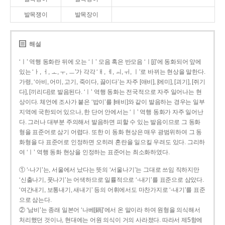
발목쟁이
발목장이
해설
‘ㅣ’ 역행 동화란 뒤에 오는 ‘ㅣ’ 모음 혹은 반모음 ‘ㅣ[j]’에 동화되어 앞에
있는 ‘ㅏ, ㅓ, ㅗ, ㅜ, ㅡ’가 각각 ‘ㅐ, ㅔ, ㅚ, ㅟ, ㅣ’로 바뀌는 현상을 말한다.
가령, ‘아비, 어미, 고기, 죽이다, 끓이다’는 자주 [애비], [에미], [괴기], [쥐기
다], [끼리다]로 발음된다. ‘ㅣ’ 역행 동화는 전국적으로 자주 일어나는 현
상이다. 체언에 조사가 붙은 ‘밥이’를 [배비]와 같이 발음하는 경우는 일부
지역에 국한되어 있으나, 한 단어 안에서는 ‘ㅣ’ 역행 동화가 자주 일어난
다. 그러나 대부분 주의해서 발음하면 피할 수 있는 발음이므로 그 동화
형을 표준어로 삼기 어렵다. 또한 이 동화 현상은 매우 광범위하여 그 동
화형을 다 표준어로 인정하면 오히려 혼란을 일으킬 우려도 있다. 그리하
여 ‘ㅣ’ 역행 동화 현상을 인정하는 표준어는 최소화하였다.
① ‘-나기’는, 서울에서 났다는 뜻의 ‘서울나기’는 그대로 쓰임 직하지만
‘신출나기, 풋나기’는 어색하므로 일률적으로 ‘-내기’를 표준으로 삼았다.
‘여간내기, 보통내기, 새내기’ 등의 어휘에서도 마찬가지로 ‘-내기’를 표준
으로 삼는다.
② ‘남비’는 종래 일본어 ‘나베[鍋]’에서 온 말이라 하여 원형을 의식해서
처리했던 것이나, 현대에는 어원 의식이 거의 사라졌다. 따라서 제5항에