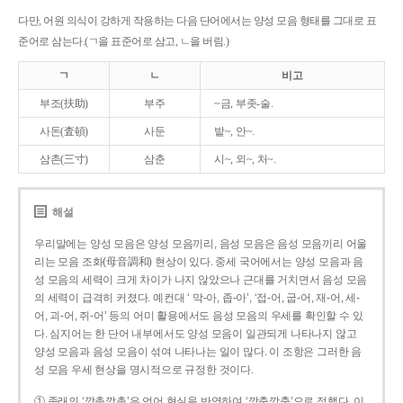
다만, 어원 의식이 강하게 작용하는 다음 단어에서는 양성 모음 형태를 그대로 표
준어로 삼는다.(ㄱ을 표준어로 삼고, ㄴ을 버림.)
ㄱ
ㄴ
비고
부조(扶助)
부주
~금, 부좃-술.
사돈(査頓)
사둔
밭~, 안~.
삼촌(三寸)
삼춘
시~, 외~, 처~.
해설
우리말에는 양성 모음은 양성 모음끼리, 음성 모음은 음성 모음끼리 어울
리는 모음 조화(母音調和) 현상이 있다. 중세 국어에서는 양성 모음과 음
성 모음의 세력이 크게 차이가 나지 않았으나 근대를 거치면서 음성 모음
의 세력이 급격히 커졌다. 예컨대 ‘ 막-아, 좁-아’, ‘접-어, 굽-어, 재-어, 세-
어, 괴-어, 쥐-어’ 등의 어미 활용에서도 음성 모음의 우세를 확인할 수 있
다. 심지어는 한 단어 내부에서도 양성 모음이 일관되게 나타나지 않고
양성 모음과 음성 모음이 섞여 나타나는 일이 많다. 이 조항은 그러한 음
성 모음 우세 현상을 명시적으로 규정한 것이다.
① 종래의 ‘깡총깡총’은 언어 현실을 반영하여 ‘깡충깡충’으로 정했다. 이