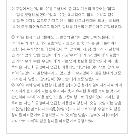
이 조항에서는 ‘암’과 ‘수’를 구별하여 쓸 때의 기본적 표준어는 ‘암’과
‘수’임을 분명히 밝혔다. ‘암’과 ‘수’는 역사적으로 ‘암ㅎ, 수ㅎ’과 같이
‘ㅎ’을 맨 마지막 음으로 가지고 있는 말이었으나 현대에 와서는 이러한
‘ㅎ’이 모두 떨어졌으므로 떨어진 형태를 기본적인 표준어로 규정하였다.
① ‘ㅎ’은 현대의 단어들에도 그 발음의 흔적이 많이 남아 있는데, 이
‘ㅎ’이 뒤의 예사소리와 결합하면 거센소리로 축약되는 일이 흔하여 이
조항에서 부가적으로 규정하였다. 즉 ‘암ㅎ’에 ‘개, 닭, 병아리’가 결합하
면 각각 ‘암캐, 암탉, 암평아리’가 되고 ‘수ㅎ’에 ‘개, 닭, 병아리’가 결합하
면 각각 ‘수캐, 수탉, 수평아리’가 되는 언어 현실을 존중하였다. 이러한
축약은 ‘다만 1’ 규정에서 언급한 예들에만 해당되는 것이므로 ‘암ㅎ, 수
ㅎ’에 ‘고양이’가 결합하더라도 ‘암고양이, 수고양이’와 같은 형태가 표준
어가 된다. 발음도 [암고양이], [수고양이]가 표준 발음이다.
② ‘수’와 뒤의 말이 결합할 때, 발음상 [ㄴ(ㄴ)] 첨가가 일어나거나 뒤의 예
사소리가 된소리가 되는 경우 사이시옷과 유사한 효과를 보이는 것이라
판단하여 ‘수’에 ‘ㅅ’을 붙인 ‘숫’을 표준어형으로 규정하였다. 이러한 경
우에는 ‘다만 2’ 규정에서 언급한 예들만 해당한다. ‘숫양, 숫염소’는 발음
이 [순냥], [순념소]이지 [수양], [수염소]가 아니므로 ‘수양, 수염소’와 같은
형태를 비표준어로 규정하였다. 또 ‘숫쥐’는 발음이 [숟쮜]이지 [수쥐]가
아니므로 ‘수쥐’와 같은 형태를 비표준어로 규정하였다.