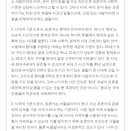
는 사람이라도 비어, 속어, 은어 등을 쓸 수는 있으므로 표준어의 사회적
기준은 상당히 느슨하다고 할 수 있다. 그러나 비어, 속어, 은어 등은 표준
어이기는 하되 언어 예절에 어긋난 말들이므로, 교양 있는 사람이라면 사
용을 자제하여야 하는 말들이다.
2. 시대적 기준으로서, 표준어는 현대의 언어여야 한다. 여기서 ‘현대’는
단순히 시간적으로 현재란 뜻이 아니라 역사적 흐름에서 현재와 같은 구
획에 있는 시대를 말한다. 다른 사회적, 경제적 시대 구분과는 달리 언어
사용에서 현대를 구분하는 데에는 뚜렷한 객관적 기준이 없다. 20세기 초
의 구어가 현대의 말로 간주되곤 하나, 21세기가 상당히 진행된 현재로서
는 20세기 초의 구어를 현대의 말로 간주하기에 어려움이 있다. 한 시대
에 최대 4세대가 공존할 수 있으므로 세대 간 시간 차를 30년 남짓으로
잡으면 넉넉잡아 100년 정도의 시간 차가 있는 말들이 한 시대에 쓰일 수
있다. 그러므로 현대를 100년 전으로부터 현재 시점까지의 기간으로 규
정할 수도 있을 것이다. 그러나 이러한 시간 인식은 ‘현대’ 개념의 모호함
때문에 편의상 행할 수 있는 것일 뿐 객관적인 것은 아니다. ‘현대’는 국어
언중들의 직관으로 이해하여야 한다.
3. 지역적 기준으로서, 표준어는 서울말이어야 한다. 이는 표준어의 공용
어적 성격을 가장 크게 드러내 주는 기준이다. 가령, 많은 지역 사람들이
모여서 공식적인 이야기를 나눌 때 각자의 지역어를 사용한다면 의사소
통이 어려워질 수 있는데, 이를 방지하기 위해 표준어의 조건으로 서울말
을 제시한 것이다. 물론 서울말이라도 비표준적인 요소가 있다. “나두 간