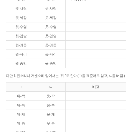
윗-사랑
웃-사랑
윗-세장
웃-세장
윗-수염
웃-수염
윗-입술
웃-입술
윗-잇몸
웃-잇몸
윗-자리
웃-자리
윗-중방
웃-중방
다만 1. 된소리나 거센소리 앞에서는 ‘위-’로 한다.(ㄱ을 표준어로 삼고, ㄴ을 버림.)
ㄱ
ㄴ
비고
위-짝
웃-짝
위-쪽
웃-쪽
위-채
웃-채
위-층
웃-층