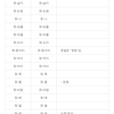
윗-넓이
웃-넓이
윗-눈썹
웃-눈썹
윗-니
웃-니
윗-당줄
웃-당줄
윗-덧줄
웃-덧줄
윗-도리
웃-도리
윗-동아리
웃-동아리
준말은 ‘윗동’임.
윗-막이
웃-막이
윗-머리
웃-머리
윗-목
웃-목
윗-몸
웃-몸
~ 운동.
윗-바람
웃-바람
윗-배
웃-배
윗-벌
웃-벌
윗-변
웃-변
수학 용어.