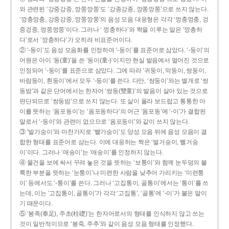
와 관련된 ‘강중강중, 깡쭝깡쭝’도 ‘강종강종, 깡쫑깡쫑’으로 쓰지 않는다.
‘깡충깡충, 강중강중, 깡쭝깡쭝’의 음성 모음 대응형은 각각 ‘껑충껑충, 겅
중겅중, 껑쭝껑쭝’이다. 그러나 ‘ 껑충하다’와 짝을 이루는 말은 ‘깡총하
다’로서 ‘깡충하다’가 오히려 비표준어이다.
② ‘-동이’도 음성 모음화를 인정하여 ‘-둥이’를 표준어로 삼았다. ‘-둥이’의
어원은 아이 ‘동(童)’을 쓴 ‘동이(童-)’이지만 현실 발음에서 멀어진 것으로
인정되어 ‘-둥이’를 표준으로 삼았다. 그에 따라 ‘귀둥이, 막둥이, 쌍둥이,
바람둥이, 흰둥이’에서 모두 ‘-둥이’를 쓴다. 다만, ‘쌍둥이’와는 별개로 ‘쌍
동밤’과 같은 단어에서는 한자어 ‘쌍동(雙童)’의 발음이 살아 있는 것으로
판단되므로 ‘쌍둥밤’으로 쓰지 않는다. 또 살이 올라 보드랍고 통통한 아
이를 뜻하는 ‘옴포동이’는 ‘옴포동하다’의 어근 ‘옴포동’에 ‘-이’가 결합된
말로서 ‘-둥이’와 관련이 없으므로 ‘옴포둥이’와 같이 쓰지 않는다.
③ ‘발가숭이’와 마찬가지로 ‘빨가숭이’도 양성 모음 뒤에 음성 모음이 결
합한 형태를 표준어로 삼는다. 이에 대응하는 짝은 ‘벌거숭이, 뻘거숭
이’이다. 그러나 ‘애송이’는 ‘애숭이’를 인정하지 않는다.
④ 물건을 보에 싸서 꾸려 놓은 것을 뜻하는 ‘보퉁이’와 함께 눈두덩의 불
룩한 부분을 뜻하는 ‘눈퉁이’나 미련한 사람을 낮추어 가리키는 ‘미련퉁
이’ 등에서도 ‘-퉁이’를 쓴다. 그러나 ‘고집통이, 골통이’에서는 ‘통이’를 쓰
는데, 이는 ‘고집통이, 골통이’가 각각 ‘고집통’, ‘골통’에 ‘-이’가 붙은 말이
기 때문이다.
⑤ ‘봉족(奉足), 주초(柱礎)’는 한자어로서의 형태를 인식하지 않고 쓰는
것이 일반적이므로 ‘봉죽, 주추’와 같이 음성 모음 형태를 인정했다.