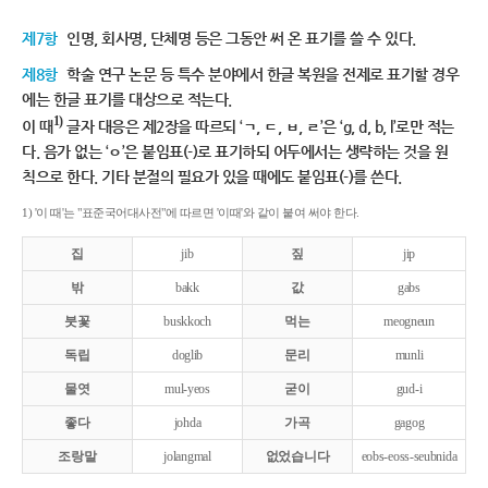
제7항
인명, 회사명, 단체명 등은 그동안 써 온 표기를 쓸 수 있다.
제8항
학술 연구 논문 등 특수 분야에서 한글 복원을 전제로 표기할 경우
에는 한글 표기를 대상으로 적는다.
1)
이 때
글자 대응은 제2장을 따르되 ‘ㄱ, ㄷ, ㅂ, ㄹ’은 ‘g, d, b, l’로만 적는
다. 음가 없는 ‘ㅇ’은 붙임표(-)로 표기하되 어두에서는 생략하는 것을 원
칙으로 한다. 기타 분절의 필요가 있을 때에도 붙임표(-)를 쓴다.
1) '이 때'는 "표준국어대사전"에 따르면 '이때'와 같이 붙여 써야 한다.
집
jib
짚
jip
밖
bakk
값
gabs
붓꽃
buskkoch
먹는
meogneun
독립
doglib
문리
munli
물엿
mul-yeos
굳이
gud-i
좋다
johda
가곡
gagog
조랑말
jolangmal
없었습니다
eobs-eoss-seubnida