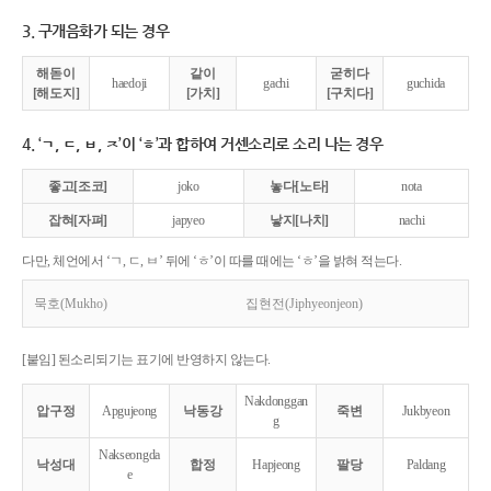
3. 구개음화가 되는 경우
해돋이
같이
굳히다
haedoji
gachi
guchida
[해도지]
[가치]
[구치다]
4. ‘ㄱ, ㄷ, ㅂ, ㅈ’이 ‘ㅎ’과 합하여 거센소리로 소리 나는 경우
좋고[조코]
joko
놓다[노타]
nota
잡혀[자펴]
japyeo
낳지[나치]
nachi
다만, 체언에서 ‘ㄱ, ㄷ, ㅂ’ 뒤에 ‘ㅎ’이 따를 때에는 ‘ㅎ’을 밝혀 적는다.
묵호(Mukho)
집현전(Jiphyeonjeon)
[붙임] 된소리되기는 표기에 반영하지 않는다.
Nakdonggan
압구정
Apgujeong
낙동강
죽변
Jukbyeon
g
Nakseongda
낙성대
합정
Hapjeong
팔당
Paldang
e