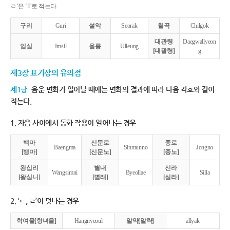
ㄹ’은 ‘ll’로 적는다.
구리
Guri
설악
Seorak
칠곡
Chilgok
대관령
Daegwallyeon
임실
Imsil
울릉
Ulleung
[대괄령]
g
제3장 표기상의 유의점
제1항
음운 변화가 일어날 때에는 변화의 결과에 따라 다음 각호와 같이
적는다.
1. 자음 사이에서 동화 작용이 일어나는 경우
백마
신문로
종로
Baengma
Sinmunno
Jongno
[뱅마]
[신문노]
[종노]
왕십리
별내
신라
Wangsimni
Byeollae
Silla
[왕심니]
[별래]
[실라]
2. ‘ㄴ, ㄹ’이 덧나는 경우
학여울[항녀울]
Hangnyeoul
알약[알략]
allyak