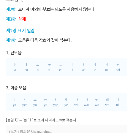
제2항
로마자 이외의 부호는 되도록 사용하지 않는다.
제3항
삭제
제2장 표기 일람
제1항
모음은 다음 각호와 같이 적는다.
1. 단모음
ㅏ
ㅓ
ㅗ
ㅜ
ㅡ
ㅣ
ㅐ
ㅔ
ㅚ
ㅟ
a
eo
o
u
eu
i
ae
e
oe
wi
2. 이중 모음
ㅑ
ㅕ
ㅛ
ㅠ
ㅒ
ㅖ
ㅘ
ㅙ
ㅝ
ㅞ
ㅢ
ya
yeo
yo
yu
yae
ye
wa
wae
wo
we
ui
[붙임 1] ‘ㅢ’는 ‘ㅣ’로 소리 나더라도 ui로 적는다.
(보기) 광희문 Gwanghuimun