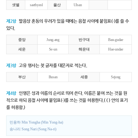
샛별
saetbyeol
울산
Ulsan
제2항
발음상 혼동의 우려가 있을 때에는 음절 사이에 붙임표(-)를 쓸 수
있다.
중앙
Jung-ang
반구대
Ban-gudae
세운
Se-un
해운대
Hae-undae
제3항
고유 명사는 첫 글자를 대문자로 적는다.
부산
Busan
세종
Sejong
제4항
인명은 성과 이름의 순서로 띄어 쓴다. 이름은 붙여 쓰는 것을 원
칙으로 하되 음절 사이에 붙임표(-)를 쓰는 것을 허용한다.( ( ) 안의 표기
를 허용함.)
민용하 Min Yongha (Min Yong-ha)
송나리 Song Nari (Song Na-ri)