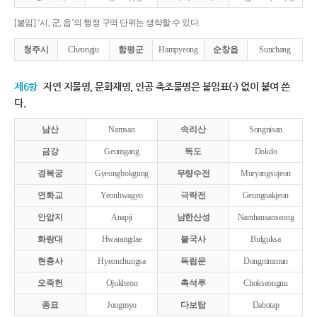
[붙임] ‘시, 군, 읍’의 행정 구역 단위는 생략할 수 있다.
청주시
Cheongju
함평군
Hampyeong
순창읍
Sunchang
제6항
자연 지물명, 문화재명, 인공 축조물명은 붙임표(-) 없이 붙여 쓴
다.
남산
Namsan
속리산
Songnisan
금강
Geumgang
독도
Dokdo
경복궁
Gyeongbokgung
무량수전
Muryangsujeon
연화교
Yeonhwagyo
극락전
Geungnakjeon
안압지
Anapji
남한산성
Namhansanseong
화랑대
Hwarangdae
불국사
Bulguksa
현충사
Hyeonchungsa
독립문
Dongnimmun
오죽헌
Ojukheon
촉석루
Chokseongnu
종묘
Jongmyo
다보탑
Dabotap