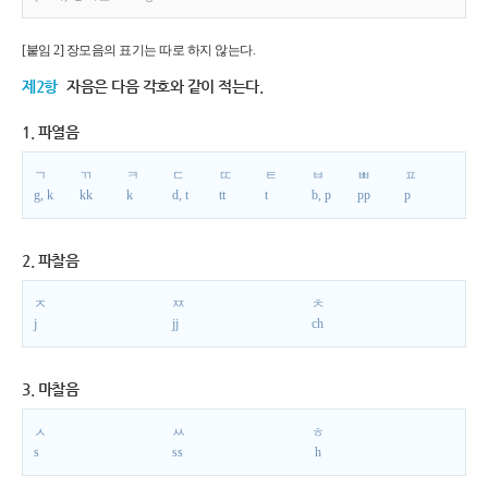
[붙임 2] 장모음의 표기는 따로 하지 않는다.
제2항
자음은 다음 각호와 같이 적는다.
1. 파열음
ㄱ
ㄲ
ㅋ
ㄷ
ㄸ
ㅌ
ㅂ
ㅃ
ㅍ
g, k
kk
k
d, t
tt
t
b, p
pp
p
2. 파찰음
ㅈ
ㅉ
ㅊ
j
jj
ch
3. 마찰음
ㅅ
ㅆ
ㅎ
s
ss
h