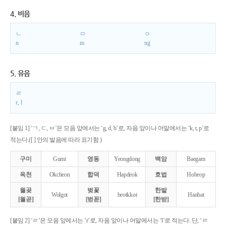
4. 비음
ㄴ
ㅁ
ㅇ
n
m
ng
5. 유음
ㄹ
r, l
[붙임 1] ‘ㄱ, ㄷ, ㅂ’은 모음 앞에서는 ‘g, d, b’로, 자음 앞이나 어말에서는 ‘k, t, p’로
적는다.([ ] 안의 발음에 따라 표기함.)
구미
Gumi
영동
Yeongdong
백암
Baegam
옥천
Okcheon
합덕
Hapdeok
호법
Hobeop
월곶
벚꽃
한밭
Wolgot
beotkkot
Hanbat
[월곧]
[벋꼳]
[한받]
[붙임 2] ‘ㄹ’은 모음 앞에서는 ‘r’로, 자음 앞이나 어말에서는 ‘l’로 적는다. 단, ‘ㄹ