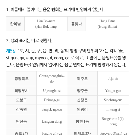
1. 이름에서 일어나는 음운 변화는 표기에 반영하지 않는다.
Han Boknam
Hong Bitna
한복남
홍빛나
(Han Bok-nam)
(Hong Bit-na)
2. 성의 표기는 따로 정한다.
제5항
‘도, 시, 군, 구, 읍, 면, 리, 동’의 행정 구역 단위와 ‘가’는 각각 ‘do,
si, gun, gu, eup, myeon, ri, dong, ga’로 적고, 그 앞에는 붙임표(-)를 넣
는다. 붙임표(-) 앞뒤에서 일어나는 음운 변화는 표기에 반영하지 않는다.
Chungcheongbuk-
충청북도
제주도
Jeju-do
do
의정부시
Uijeongbu-si
양주군
Yangju-gun
도봉구
Dobong-gu
신창읍
Sinchang-eup
삼죽면
Samjuk-myeon
인왕리
Inwang-ri
Bongcheon 1(il)-
당산동
Dangsan-dong
봉천 1동
dong
종로 2가
Jongno 2(i)-ga
퇴계로 3가
Toegyero 3(sam)-ga