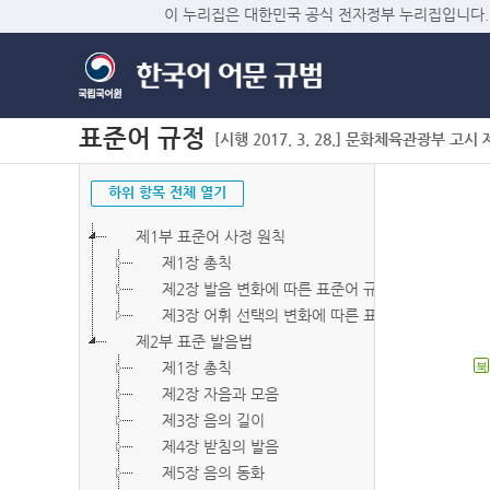
이 누리집은 대한민국 공식 전자정부 누리집입니다.
표준어 규정
[시행 2017. 3. 28.] 문화체육관광부 고시 제2
하위 항목 전체 열기
제1부 표준어 사정 원칙
제1장 총칙
제2장 발음 변화에 따른 표준어 규정
제3장 어휘 선택의 변화에 따른 표준어 규정
제2부 표준 발음법
제1장 총칙
북
제2장 자음과 모음
제3장 음의 길이
제4장 받침의 발음
제5장 음의 동화