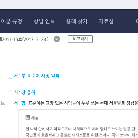
메인콘텐츠 바로가기
어문 규정
항별 연혁
용례 찾기
자료실
비교하기
017-13호(2017. 3. 28.)
제1부 표준어 사정 원칙
제1장 총칙
제1항
표준어는 교양 있는 사람들이 두루 쓰는 현대 서울말로 정함을
해설
한 나라 안에서 지역적으로나 사회적으로 여러 형태로 쓰이는 말을 단수
국민들의 효율적이고 통일된 의사소통을 위한 것이다. 국어 토박이 화자