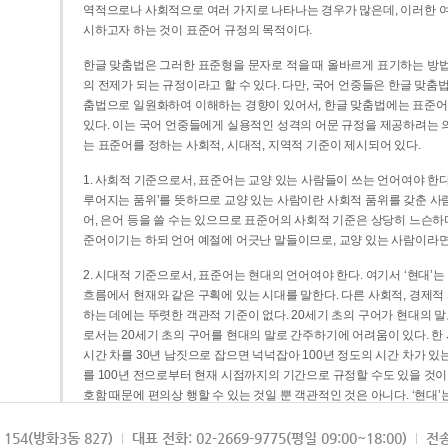
역적으로나 사회적으로 여러 가지로 나타나는 경우가 많은데, 이러한 여
시하고자 하는 것이 표준어 규정의 목적이다.
한글 맞춤법은 그러한 표준형을 문자로 적을 때 올바르게 표기하는 방법
의 전제가 되는 규정이라고 할 수 있다. 다만, 국어 언중들은 한글 맞춤
춤법으로 일원화하여 이해하는 경향이 있어서, 한글 맞춤법에는 표준어
있다. 이는 국어 언중들에게 실용적인 성격의 어문 규정을 제공하려는 
는 표준어를 정하는 사회적, 시대적, 지역적 기준이 제시되어 있다.
1. 사회적 기준으로서, 표준어는 교양 있는 사람들이 쓰는 언어여야 한다
루어지는 품위’를 뜻하므로 교양 있는 사람이란 사회적 품위를 갖춘 사람
어, 은어 등을 쓸 수는 있으므로 표준어의 사회적 기준은 상당히 느슨하다고
준어이기는 하되 언어 예절에 어긋난 말들이므로, 교양 있는 사람이라면
2. 시대적 기준으로서, 표준어는 현대의 언어여야 한다. 여기서 ‘현대
흐름에서 현재와 같은 구획에 있는 시대를 말한다. 다른 사회적, 경제적
하는 데에는 뚜렷한 객관적 기준이 없다. 20세기 초의 구어가 현대의 말
로서는 20세기 초의 구어를 현대의 말로 간주하기에 어려움이 있다. 한
시간 차를 30년 남짓으로 잡으면 넉넉잡아 100년 정도의 시간 차가 있
를 100년 전으로부터 현재 시점까지의 기간으로 규정할 수도 있을 것이다
호함 때문에 편의상 행할 수 있는 것일 뿐 객관적인 것은 아니다. ‘현대
3. 지역적 기준으로서, 표준어는 서울말이어야 한다. 이는 표준어의 공
154(방화3동 827)
대표 전화: 02-2669-9775(평일 09:00~18:00)
전송