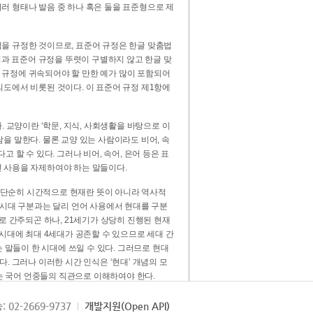
러 형태나 발음 중 하나 혹은 둘을 표준형으로 제
을 규정한 것이므로, 표준어 규정은 한글 맞춤법
법과 표준어 규정을 뚜렷이 구별하지 않고 한글 맞
 규정에 귀속되어야 할 만한 예가 많이 포함되어
의도에서 비롯된 것이다. 이 표준어 규정 제1항에
. 교양이란 ‘학문, 지식, 사회생활을 바탕으로 이
을 말한다. 물론 교양 있는 사람이라도 비어, 속
 할 수 있다. 그러나 비어, 속어, 은어 등은 표
 사용을 자제하여야 하는 말들이다.
’는 단순히 시간적으로 현재란 뜻이 아니라 역사적
 시대 구분과는 달리 언어 사용에서 현대를 구분
로 간주되곤 하나, 21세기가 상당히 진행된 현재
 시대에 최대 4세대가 공존할 수 있으므로 세대 간
는 말들이 한 시대에 쓰일 수 있다. 그러므로 현대
. 그러나 이러한 시간 인식은 ‘현대’ 개념의 모
’는 국어 언중들의 직관으로 이해하여야 한다.
용어적 성격을 가장 크게 드러내 주는 기준이다.
: 02-2669-9737
개발지원(Open API)