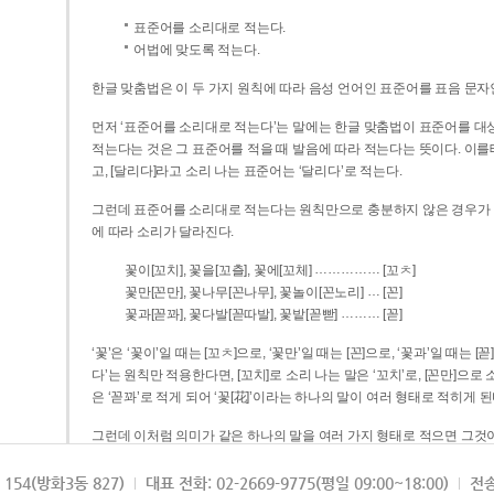
표준어를 소리대로 적는다.
어법에 맞도록 적는다.
한글 맞춤법은 이 두 가지 원칙에 따라 음성 언어인 표준어를 표음 문자
먼저 ‘표준어를 소리대로 적는다’는 말에는 한글 맞춤법이 표준어를 대상
적는다는 것은 그 표준어를 적을 때 발음에 따라 적는다는 뜻이다. 이를테면 [나무]라고 소리 나는 표준어는 ‘나무’로 적
고, [달리다]라고 소리 나는 표준어는 ‘달리다’로 적는다.
그런데 표준어를 소리대로 적는다는 원칙만으로 충분하지 않은 경우가 있다
에 따라 소리가 달라진다.
……………
꽃이[꼬치], 꽃을[꼬츨], 꽃에[꼬체]
[꼬ㅊ]
…
꽃만[꼰만], 꽃나무[꼰나무], 꽃놀이[꼰노리]
[꼰]
………
꽃과[꼳꽈], 꽃다발[꼳따발], 꽃밭[꼳빧]
[꼳]
‘꽃’은 ‘꽃이’일 때는 [꼬ㅊ]으로, ‘꽃만’일 때는 [꼰]으로, ‘꽃과’일 때는
다’는 원칙만 적용한다면, [꼬치]로 소리 나는 말은 ‘꼬치’로, [꼰만]으로 소리 나는 말은 ‘꼰만’으로, [꼳꽈]로 소리 나는 말
은 ‘꼳꽈’로 적게 되어 ‘꽃[花]’이라는 하나의 말이 여러 형태로 적히게 된
그런데 이처럼 의미가 같은 하나의 말을 여러 가지 형태로 적으면 그것이
은 하나의 말은 형태를 하나로 고정하여 일관되게 적어야 의미를 파악하기가 
되게 적는 것이 의미를 파악하는 데 효과적이다.
154(방화3동 827)
대표 전화: 02-2669-9775(평일 09:00~18:00)
전송