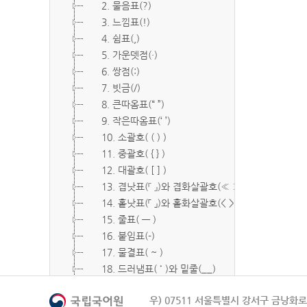
2. 물음표(?)
3. 느낌표(!)
4. 쉼표(,)
5. 가운뎃점(·)
6. 쌍점(:)
7. 빗금(/)
8. 큰따옴표(“ ”)
9. 작은따옴표(‘ ’)
10. 소괄호( ( ) )
11. 중괄호( { } )
12. 대괄호( [ ] )
13. 겹낫표(『 』)와 겹화살괄호(≪ ≫)
14. 홑낫표(「 」)와 홑화살괄호(< >)
15. 줄표( ― )
16. 붙임표(-)
17. 물결표( ~ )
18. 드러냄표( ˙ )와 밑줄(__)
19. 숨김표( O, X )
우) 07511 서울특별시 강서구 금낭화로 
20. 빠짐표( □ )