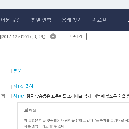
메인콘텐츠 바로가기
어문 규정
항별 연혁
용례 찾기
자료실
비교하기
017-12호(2017. 3. 28.)
본문
제1장 총칙
제1항
한글 맞춤법은 표준어를 소리대로 적되, 어법에 맞도록 함을 
해설
이 조항은 한글 맞춤법의 대원칙을 밝히고 있다. “표준어를 소리대로 적되
다른 원칙이라고 할 수 있다.