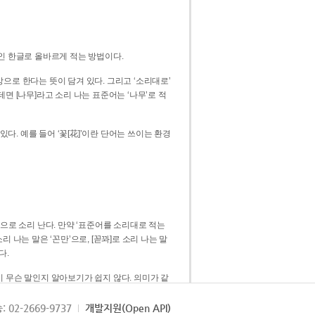
인 한글로 올바르게 적는 방법이다.
으로 한다는 뜻이 담겨 있다. 그리고 ‘소리대로’
. 예를 들어 ‘꽃[花]’이란 단어는 쓰이는 환경
 [꼳]으로 소리 난다. 만약 ‘표준어를 소리대로 적는
다.
 무슨 말인지 알아보기가 쉽지 않다. 의미가 같
쉽다. 즉 ‘꽃, 꼰, 꼳’보다는 ‘꽃’ 하나로 일관
: 02-2669-9737
개발지원(Open API)