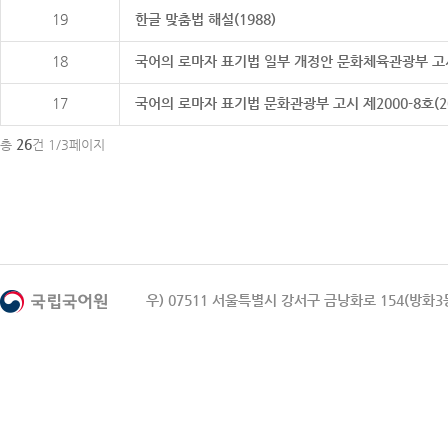
19
한글 맞춤법 해설(1988)
18
국어의 로마자 표기법 일부 개정안 문화체육관광부 고시 제20
17
국어의 로마자 표기법 문화관광부 고시 제2000-8호(2000
26
총
건 1/3페이지
우) 07511 서울특별시 강서구 금낭화로 154(방화3동