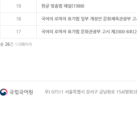
19
한글 맞춤법 해설(1988)
18
국어의 로마자 표기법 일부 개정안 문화체육관광부 고시 제20
17
국어의 로마자 표기법 문화관광부 고시 제2000-8호(2000
26
총
건 1/3페이지
우) 07511 서울특별시 강서구 금낭화로 154(방화3동