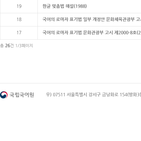
19
한글 맞춤법 해설(1988)
18
국어의 로마자 표기법 일부 개정안 문화체육관광부 고시 제20
17
국어의 로마자 표기법 문화관광부 고시 제2000-8호(2000
26
총
건 1/3페이지
우) 07511 서울특별시 강서구 금낭화로 154(방화3동