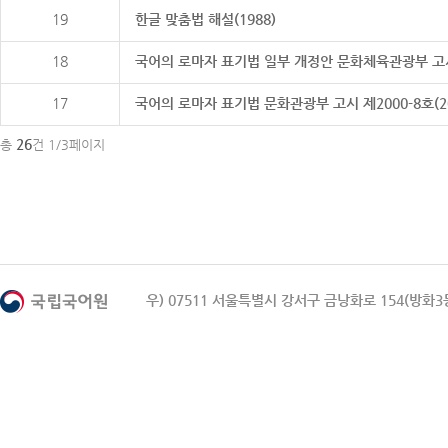
19
한글 맞춤법 해설(1988)
18
국어의 로마자 표기법 일부 개정안 문화체육관광부 고시 제20
17
국어의 로마자 표기법 문화관광부 고시 제2000-8호(2000
26
총
건 1/3페이지
우) 07511 서울특별시 강서구 금낭화로 154(방화3동