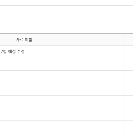
자료 이름
22항 해설 수정