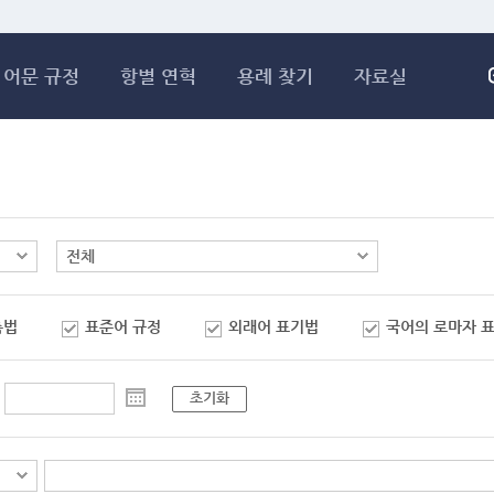
메인콘텐츠 바로가기
어문 규정
항별 연혁
용례 찾기
자료실
춤법
표준어 규정
외래어 표기법
국어의 로마자 
초기화