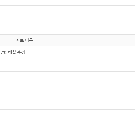
자료 이름
22항 해설 수정