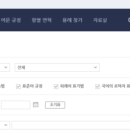
메인콘텐츠 바로가기
어문 규정
항별 연혁
용례 찾기
자료실
춤법
표준어 규정
외래어 표기법
국어의 로마자 
초기화