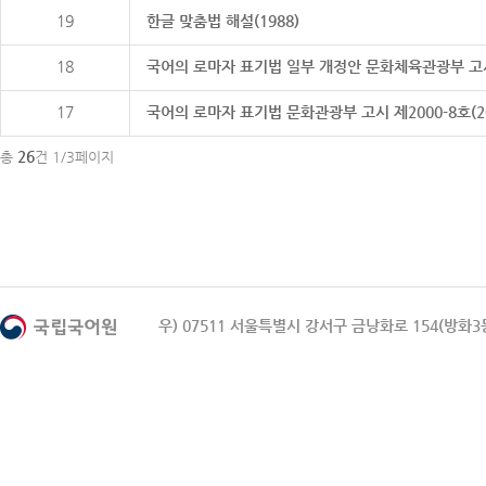
19
한글 맞춤법 해설(1988)
18
국어의 로마자 표기법 일부 개정안 문화체육관광부 고시 제20
17
국어의 로마자 표기법 문화관광부 고시 제2000-8호(2000
26
총
건 1/3페이지
우) 07511 서울특별시 강서구 금낭화로 154(방화3동