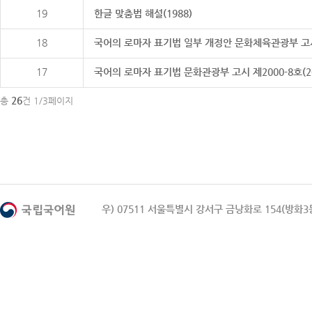
19
한글 맞춤법 해설(1988)
18
국어의 로마자 표기법 일부 개정안 문화체육관광부 고시 제20
17
국어의 로마자 표기법 문화관광부 고시 제2000-8호(2000
26
총
건 1/3페이지
우) 07511 서울특별시 강서구 금낭화로 154(방화3동